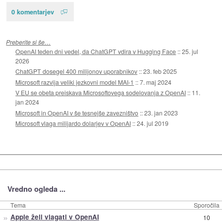
0 komentarjev
Preberite si še…
OpenAI teden dni vedel, da ChatGPT vdira v Hugging Face
::
25. jul
2026
ChatGPT dosegel 400 milijonov uporabnikov
::
23. feb 2025
Microsoft razvija veliki jezkovni model MAI-1
::
7. maj 2024
V EU se obeta preiskava Microsoftovega sodelovanja z OpenAI
::
11.
jan 2024
Microsoft in OpenAI v še tesnejše zavezništvo
::
23. jan 2023
Microsoft vlaga milijardo dolarjev v OpenAI
::
24. jul 2019
Vredno ogleda ...
Tema
Sporočila
»
Apple želi vlagati v OpenAI
10