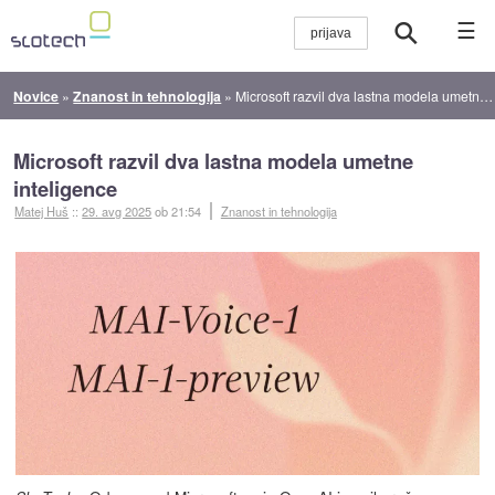
☰
Novice
»
Znanost in tehnologija
»
Microsoft razvil dva lastna modela umetne inteligence
Microsoft razvil dva lastna modela umetne
inteligence
Matej Huš
::
29. avg 2025
ob 21:54
Znanost in tehnologija