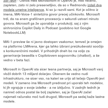
- Odnos med Microsoftom in OpenAI je, milo rečeno,
Slo-Tech
zapleten, zato ni zelo presenetljivo, da so v Redmondu
izdali dva
modela umetne inteligence
, ki so ju razvili sami. Kot je očitno iz
imena, MAI-Voice-1 sintetizira govor precej učinkovito. Microsoft
trdi, da na enem grafičnem procesorju v sekundi ustvari minuto
govora. Microsoft ga že uporablja v produkciji, saj z njim
sinhronizira Copilot Daily in Podcast (podobno kot Google
NotebookLLM)
MAI-1-preview še ni javno dostopen vsakomur, temveč je omejen
na platformo LMArena, kjer ga lahko izbrani preizkuševalci soočijo
s konkurenčnimi modeli. V prihodnjih dneh bo na voljo za
generiranje besedila v Copilotovem sogovorniku (chatbot), a še
vedno v beta fazi.
Microsoft in OpenAI sta sicer tesna partnerja, saj je Microsoft vanj
vložil dobrih 13 milijard dolarjev. Obenem še vedno nudi
infrastrukturo, ne sicer vso, na kateri se urijo ali tečejo OpenAI-jevi
modeli. V zameno ima Microsoft prednost pri uporabi teh modelov,
ki jih vgrajuje v svoje izdelke - a ne izključno. V zadnjih tednih je
namreč odnos postal še bolj zapleten, saj je OpenAI začel
najemati računsko moč tudi drugod, Microsoft pa sedaj kaže lastne
modele.