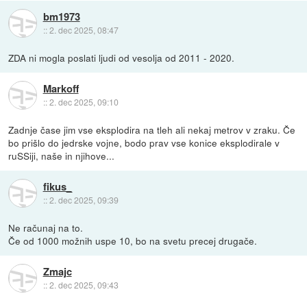
bm1973
::
2. dec 2025, 08:47
ZDA ni mogla poslati ljudi od vesolja od 2011 - 2020.
Markoff
::
2. dec 2025, 09:10
Zadnje čase jim vse eksplodira na tleh ali nekaj metrov v zraku. Če
bo prišlo do jedrske vojne, bodo prav vse konice eksplodirale v
ruSSiji, naše in njihove...
fikus_
::
2. dec 2025, 09:39
Ne računaj na to.
Če od 1000 možnih uspe 10, bo na svetu precej drugače.
Zmajc
::
2. dec 2025, 09:43