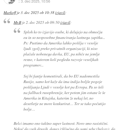
::
3. dec 2025, 10:56
Markoff
je
3. dec 2025 ob 10:38
izjavil
:
Mr.B
je
2. dec 2025 ob 09:50
izjavil
:
Sploh ko to izjavijo osebe, ki delujejo na območju
eu in so nesposobne financiranja lastnega zapitka...
Ps: Pustimo da Amerika lahko pošilja v vesolje
ljudi zgolj preko privatnih organizaciji, ki niso
plačale nobenega davka, EU, pa nihče ne jemlje
resno, v katerem koli pogledu razvoje vesoljkah
programov...
Sej bi fantje komentirali, da bo EU nadomestila
Rusijo, samo kot kaže da ima indija boljše pogoje
pošiljanja Ljudi v vesolje kot pa Evropa. Pa so šeli
na fallback rusophrenije, ker potem jim ostane le še
Amerika in Kitajska, katerim že nekaj let, no
desetletje ne more konkurirat… Ter se tako počutijo
bolje…
Belci imamo eno takšno super lastnost. Noro smo rasistični.
Nekoč do vseh drugih, danes izključno do sami sebe (belcev), do