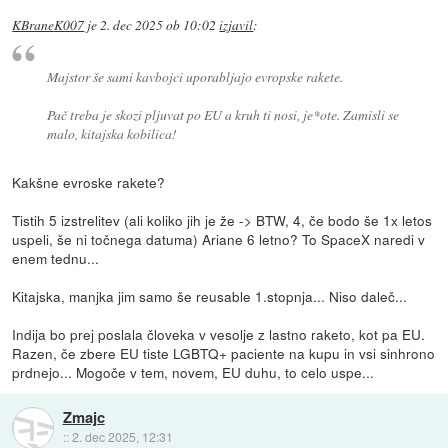
KBraneK007
je
2. dec 2025 ob 10:02
izjavil
:
Majstor še sami kavbojci uporabljajo evropske rakete.
Pač treba je skozi pljuvat po EU a kruh ti nosi, je*ote. Zamisli se
malo, kitajska kobilica!
Kakšne evroske rakete?
Tistih 5 izstrelitev (ali koliko jih je že -> BTW, 4, če bodo še 1x letos
uspeli, še ni točnega datuma) Ariane 6 letno? To SpaceX naredi v
enem tednu...
Kitajska, manjka jim samo še reusable 1.stopnja... Niso daleč...
Indija bo prej poslala človeka v vesolje z lastno raketo, kot pa EU.
Razen, če zbere EU tiste LGBTQ+ paciente na kupu in vsi sinhrono
prdnejo... Mogoče v tem, novem, EU duhu, to celo uspe...
Zmajc
::
2. dec 2025, 12:31