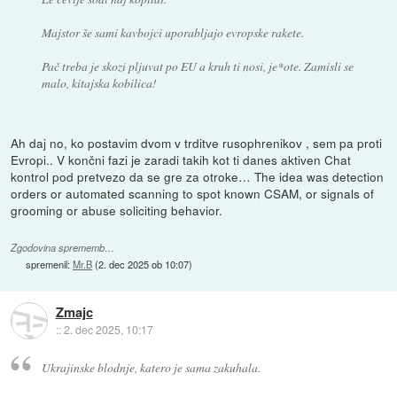
Majstor še sami kavbojci uporabljajo evropske rakete.
Pač treba je skozi pljuvat po EU a kruh ti nosi, je*ote. Zamisli se
malo, kitajska kobilica!
Ah daj no, ko postavim dvom v trditve rusophrenikov , sem pa proti
Evropi.. V končni fazi je zaradi takih kot ti danes aktiven Chat
kontrol pod pretvezo da se gre za otroke… The idea was detection
orders or automated scanning to spot known CSAM, or signals of
grooming or abuse soliciting behavior.
Zgodovina sprememb…
spremenil:
Mr.B
(
2. dec 2025 ob 10:07
)
Zmajc
::
2. dec 2025, 10:17
Ukrajinske blodnje, katero je sama zakuhala.