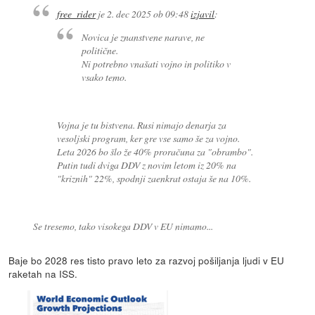
free_rider
je
2. dec 2025 ob 09:48
izjavil
:
Novica je znanstvene narave, ne
politične.
Ni potrebno vnašati vojno in politiko v
vsako temo.
Vojna je tu bistvena. Rusi nimajo denarja za
vesoljski program, ker gre vse samo še za vojno.
Leta 2026 bo šlo že 40% proračuna za "obrambo".
Putin tudi dviga DDV z novim letom iz 20% na
"kriznih" 22%, spodnji zaenkrat ostaja še na 10%.
Se tresemo, tako visokega DDV v EU nimamo...
Baje bo 2028 res tisto pravo leto za razvoj pošiljanja ljudi v EU
raketah na ISS.