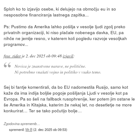
Sploh ko to izjavijo osebe, ki delujejo na območju eu in so
nesposobne financiranja lastnega zapitka...
Ps: Pustimo da Amerika lahko pošilja v vesolje ljudi zgolj preko
privatnih organizaciji, ki niso plačale nobenega davka, EU, pa
nihče ne jemlje resno, v katerem koli pogledu razvoje vesoljkah
programov...
free_rider
je
2. dec 2025 ob 09:48
izjavil
:
Novica je znanstvene narave, ne politične.
Ni potrebno vnašati vojno in politiko v vsako temo.
Sej bi fantje komentirali, da bo EU nadomestila Rusijo, samo kot
kaže da ima indija boljše pogoje pošiljanja Ljudi v vesolje kot pa
Evropa. Pa so šeli na fallback rusophrenije, ker potem jim ostane le
še Amerika in Kitajska, katerim že nekaj let, no desetletje ne more
konkurirat… Ter se tako počutijo bolje…
Zgodovina sprememb…
spremenil:
Mr.B
(
2. dec 2025 ob 09:53
)