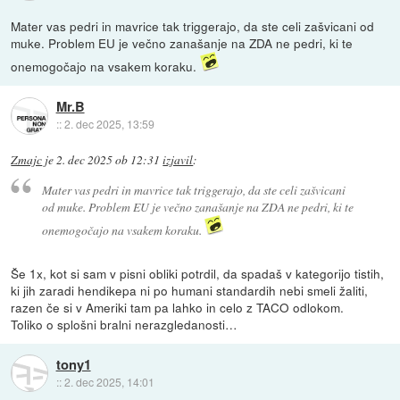
Mater vas pedri in mavrice tak triggerajo, da ste celi zašvicani od
muke. Problem EU je večno zanašanje na ZDA ne pedri, ki te
onemogočajo na vsakem koraku.
Mr.B
::
2. dec 2025, 13:59
Zmajc
je
2. dec 2025 ob 12:31
izjavil
:
Mater vas pedri in mavrice tak triggerajo, da ste celi zašvicani
od muke. Problem EU je večno zanašanje na ZDA ne pedri, ki te
onemogočajo na vsakem koraku.
Še 1x, kot si sam v pisni obliki potrdil, da spadaš v kategorijo tistih,
ki jih zaradi hendikepa ni po humani standardih nebi smeli žaliti,
razen če si v Ameriki tam pa lahko in celo z TACO odlokom.
Toliko o splošni bralni nerazgledanosti…
tony1
::
2. dec 2025, 14:01