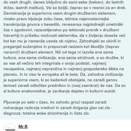
do vseh drugih, danes izključno do sami sebe (belcev), do lastnih
držav, lastnih institucij. Vsi so boljši, čeprav so v resnici za en drek.
Demokracija je superiorna vsem drugim družbenim sistemom,
rimsko pravo kljubuje zobu časa, latinica najenostavnejša
transkripcija govora v besedilo, renesansa najplodnejši umetniški
čas v zgodovini, razsvetljenstvo pa tektonski premik v družbeni
hierarhiji in pričetku možnosti slehernika, da v življenju doseže več
kot kar mu je namenila usoda ob rojstvu. Zahodnjaki so ukinili in
preganjali suženjstvo in prepoznali rasizem kot škodljiv (čeprav
naravni!) družbeni element. Nič od tega ni razvila ena sama
kultura, ena sama civilizacija, ena sama etničnost, a so družbe, ki
so vse ali večino teh integrirala v svojo podstat, najmanj
neuspešna, najmanj nepravična in najmanj gospodarsko šibka na
planetu. In to niso le evropska ali le bela. Da, zahodna civilizacija
je superiorna vsem, ki so kadarkoli obstajala, ne zaradi genov,
temveč zaradi odločitev prednikov in (vsaj zaenkrat) še nas. Da so
si kulture enakovredne, je zanikanje dejstev in kulturni suicid.
Pljuvanje po sebi v času, ko zahodu grozi razpad zaradi
notranjega razkroja vrednot in zaradi dviganja glav osi zla -
diagnoza: totalna woke shizofrenija in čisto zlo.
Mr.B