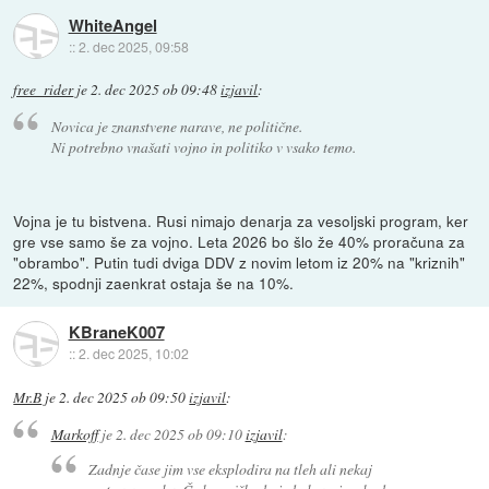
WhiteAngel
::
2. dec 2025, 09:58
free_rider
je
2. dec 2025 ob 09:48
izjavil
:
Novica je znanstvene narave, ne politične.
Ni potrebno vnašati vojno in politiko v vsako temo.
Vojna je tu bistvena. Rusi nimajo denarja za vesoljski program, ker
gre vse samo še za vojno. Leta 2026 bo šlo že 40% proračuna za
"obrambo". Putin tudi dviga DDV z novim letom iz 20% na "kriznih"
22%, spodnji zaenkrat ostaja še na 10%.
KBraneK007
::
2. dec 2025, 10:02
Mr.B
je
2. dec 2025 ob 09:50
izjavil
:
Markoff
je
2. dec 2025 ob 09:10
izjavil
:
Zadnje čase jim vse eksplodira na tleh ali nekaj