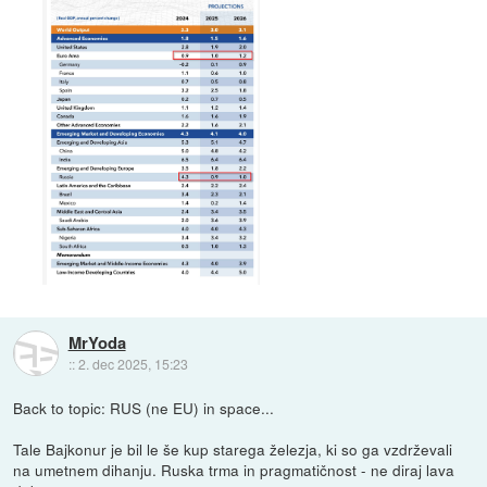
MrYoda
::
2. dec 2025, 15:23
Back to topic: RUS (ne EU) in space...
Tale Bajkonur je bil le še kup starega železja, ki so ga vzdrževali
na umetnem dihanju. Ruska trma in pragmatičnost - ne diraj lava