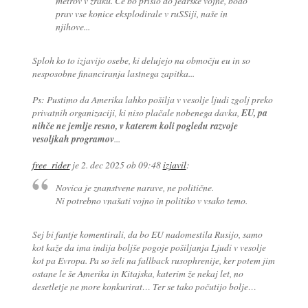
metrov v zraku. Če bo prišlo do jedrske vojne, bodo
prav vse konice eksplodirale v ruSSiji, naše in
njihove...
Sploh ko to izjavijo osebe, ki delujejo na območju eu in so
nesposobne financiranja lastnega zapitka...
Ps: Pustimo da Amerika lahko pošilja v vesolje ljudi zgolj preko
privatnih organizaciji, ki niso plačale nobenega davka,
EU, pa
nihče ne jemlje resno, v katerem koli pogledu razvoje
vesoljkah programov
...
free_rider
je
2. dec 2025 ob 09:48
izjavil
:
Novica je znanstvene narave, ne politične.
Ni potrebno vnašati vojno in politiko v vsako temo.
Sej bi fantje komentirali, da bo EU nadomestila Rusijo, samo
kot kaže da ima indija boljše pogoje pošiljanja Ljudi v vesolje
kot pa Evropa. Pa so šeli na fallback rusophrenije, ker potem jim
ostane le še Amerika in Kitajska, katerim že nekaj let, no
desetletje ne more konkurirat… Ter se tako počutijo bolje…