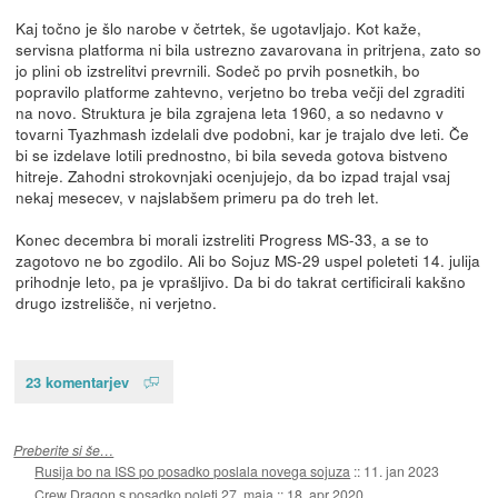
Kaj točno je šlo narobe v četrtek, še ugotavljajo. Kot kaže,
servisna platforma ni bila ustrezno zavarovana in pritrjena, zato so
jo plini ob izstrelitvi prevrnili. Sodeč po prvih posnetkih, bo
popravilo platforme zahtevno, verjetno bo treba večji del zgraditi
na novo. Struktura je bila zgrajena leta 1960, a so nedavno v
tovarni Tyazhmash izdelali dve podobni, kar je trajalo dve leti. Če
bi se izdelave lotili prednostno, bi bila seveda gotova bistveno
hitreje. Zahodni strokovnjaki ocenjujejo, da bo izpad trajal vsaj
nekaj mesecev, v najslabšem primeru pa do treh let.
Konec decembra bi morali izstreliti Progress MS-33, a se to
zagotovo ne bo zgodilo. Ali bo Sojuz MS-29 uspel poleteti 14. julija
prihodnje leto, pa je vprašljivo. Da bi do takrat certificirali kakšno
drugo izstrelišče, ni verjetno.
23 komentarjev
Preberite si še…
Rusija bo na ISS po posadko poslala novega sojuza
::
11. jan 2023
Crew Dragon s posadko poleti 27. maja
::
18. apr 2020