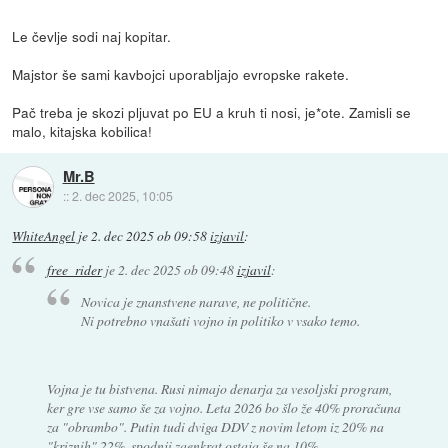
Le čevlje sodi naj kopitar.
Majstor še sami kavbojci uporabljajo evropske rakete.
Pač treba je skozi pljuvat po EU a kruh ti nosi, je*ote. Zamisli se
malo, kitajska kobilica!
Mr.B
::
2. dec 2025, 10:05
WhiteAngel
je
2. dec 2025 ob 09:58
izjavil
:
free_rider
je
2. dec 2025 ob 09:48
izjavil
:
Novica je znanstvene narave, ne politične.
Ni potrebno vnašati vojno in politiko v vsako temo.
Vojna je tu bistvena. Rusi nimajo denarja za vesoljski program,
ker gre vse samo še za vojno. Leta 2026 bo šlo že 40% proračuna
za "obrambo". Putin tudi dviga DDV z novim letom iz 20% na
"kriznih" 22%, spodnji zaenkrat ostaja še na 10%.