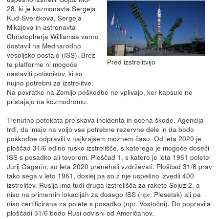
28, ki je kozmonavta Sergeja
Kud-Sverčkova, Sergeja
Mikajeva in astronavta
Christopherja Williamsa varno
dostavil na Mednarodno
vesoljsko postajo (ISS). Brez
Pred izstrelitvijo
te platforme ni mogoče
nastaviti potisnikov, ki so
nujno potrebni za izstrelitve.
Na povratke na Zemljo poškodbe ne vplivajo, ker kapsule ne
pristajajo na kozmodromu.
Trenutno potekata preiskava incidenta in ocena škode. Agencija
trdi, da imajo na voljo vse potrebne rezervne dele in da bodo
poškodbe odpravili v najkrajšem možnem času. Od leta 2020 je
ploščad 31/6 edino rusko izstrelišče, s katerega je mogoče doseči
ISS s posadko ali tovorom. Ploščad 1, s katere je leta 1961 poletel
Jurij Gagarin, so leta 2020 prenehali vzdrževati. Ploščad 31/6 prav
tako sega v leto 1961, doslej pa so z nje uspešno izvedli 400
izstrelitev. Rusija ima tudi druga izstrelišča za rakete Sojuz 2, a
niso na primernih lokacijah za dosego ISS (npr. Plesetsk) ali pa
niso certificirana za polete s posadko (npr. Vostočni). Do popravila
ploščadi 31/6 bodo Rusi odvisni od Američanov.