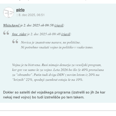
pirlo
::
8. dec 2025, 06:51
WhiteAngel
je
2. dec 2025 ob 09:58
izjavil
:
free_rider
je
2. dec 2025 ob 09:48
izjavil
:
Novica je znanstvene narave, ne politične.
Ni potrebno vnašati vojno in politiko v vsako temo.
Vojna je tu bistvena. Rusi nimajo denarja za vesoljski program,
ker gre vse samo še za vojno. Leta 2026 bo šlo že 40% proračuna
za "obrambo". Putin tudi dviga DDV z novim letom iz 20% na
"kriznih" 22%, spodnji zaenkrat ostaja še na 10%.
Dokler so sateliti del vojaškega programa (izstrelili so jih že kar
nekaj med vojno) bo tudi izstrelišče po tem takem.