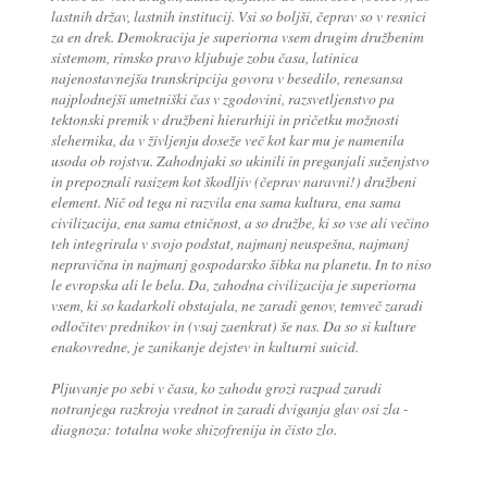
lastnih držav, lastnih institucij. Vsi so boljši, čeprav so v resnici
za en drek. Demokracija je superiorna vsem drugim družbenim
sistemom, rimsko pravo kljubuje zobu časa, latinica
najenostavnejša transkripcija govora v besedilo, renesansa
najplodnejši umetniški čas v zgodovini, razsvetljenstvo pa
tektonski premik v družbeni hierarhiji in pričetku možnosti
slehernika, da v življenju doseže več kot kar mu je namenila
usoda ob rojstvu. Zahodnjaki so ukinili in preganjali suženjstvo
in prepoznali rasizem kot škodljiv (čeprav naravni!) družbeni
element. Nič od tega ni razvila ena sama kultura, ena sama
civilizacija, ena sama etničnost, a so družbe, ki so vse ali večino
teh integrirala v svojo podstat, najmanj neuspešna, najmanj
nepravična in najmanj gospodarsko šibka na planetu. In to niso
le evropska ali le bela. Da, zahodna civilizacija je superiorna
vsem, ki so kadarkoli obstajala, ne zaradi genov, temveč zaradi
odločitev prednikov in (vsaj zaenkrat) še nas. Da so si kulture
enakovredne, je zanikanje dejstev in kulturni suicid.
Pljuvanje po sebi v času, ko zahodu grozi razpad zaradi
notranjega razkroja vrednot in zaradi dviganja glav osi zla -
diagnoza: totalna woke shizofrenija in čisto zlo.