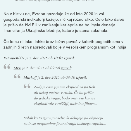
No v bistvu ne, Evropa nazaduje že od leta 2020 in vsi
gospodarski indikatorji kažejo, nič kaj rožno sliko. Celo tako daleč
je prišlo da živi EU v zanikanju ker aprila ne bo imela denarja
financiranja Ukrajinske blodnje, katero je sama zakuhala.
Če temu ni tako, lahko brez težav poveš v katerih pogledih smo v
zadnjih 5 letih napredovali bolje v vesoljskem programom kot Indija
KBraneK007
je
2. dec 2025 ob 10:02
izjavil
:
Mr.B
je
2. dec 2025 ob 09:50
izjavil
:
Markoff
je
2. dec 2025 ob 09:10
izjavil
:
Zadnje čase jim vse eksplodira na tleh
ali nekaj metrov v zraku. Če bo prišlo
do jedrske vojne, bodo prav vse konice
eksplodirale v ruSSiji, naše in njihove...
Sploh ko to izjavijo osebe, ki delujejo na območju
eu in so nesposobne financiranja lastnega zapitka...