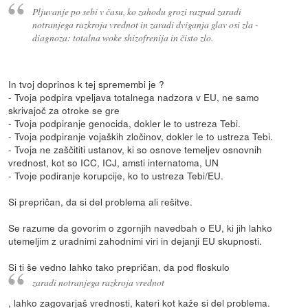
Pljuvanje po sebi v času, ko zahodu grozi razpad zaradi
notranjega razkroja vrednot in zaradi dviganja glav osi zla -
diagnoza: totalna woke shizofrenija in čisto zlo.
In tvoj doprinos k tej spremembi je ?
- Tvoja podpira vpeljava totalnega nadzora v EU, ne samo
skrivajoč za otroke se gre
- Tvoja podpiranje genocida, dokler le to ustreza Tebi.
- Tvoja podpiranje vojaških zločinov, dokler le to ustreza Tebi.
- Tvoja ne zaščititi ustanov, ki so osnove temeljev osnovnih
vrednost, kot so ICC, ICJ, amsti internatoma, UN
- Tvoje podiranje korupcije, ko to ustreza Tebi/EU.
Si prepričan, da si del problema ali rešitve.
Se razume da govorim o zgornjih navedbah o EU, ki jih lahko
utemeljim z uradnimi zahodnimi viri in dejanji EU skupnosti.
Si ti še vedno lahko tako prepričan, da pod floskulo
zaradi notranjega razkroja vrednot
, lahko zagovarjaš vrednosti, kateri kot kaže si del problema.