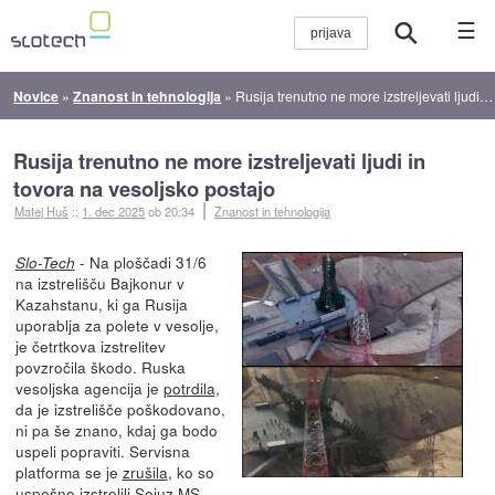
☰
Novice
»
Znanost in tehnologija
»
Rusija trenutno ne more izstreljevati ljudi in tovora na vesoljsko postajo
Rusija trenutno ne more izstreljevati ljudi in
tovora na vesoljsko postajo
Matej Huš
::
1. dec 2025
ob 20:34
Znanost in tehnologija
- Na ploščadi 31/6
Slo-Tech
na izstrelišču Bajkonur v
Kazahstanu, ki ga Rusija
uporablja za polete v vesolje,
je četrtkova izstrelitev
povzročila škodo. Ruska
vesoljska agencija je
potrdila
,
da je izstrelišče poškodovano,
ni pa še znano, kdaj ga bodo
uspeli popraviti. Servisna
platforma se je
zrušila
, ko so
uspešno izstrelili Sojuz MS-