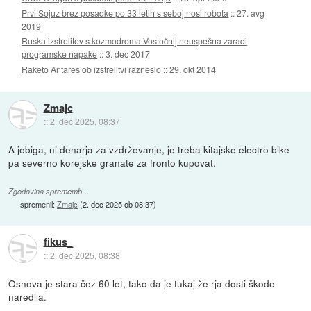
Prvi Sojuz brez posadke po 33 letih s seboj nosi robota
::
27. avg
2019
Ruska izstrelitev s kozmodroma Vostočnij neuspešna zaradi
programske napake
::
3. dec 2017
Raketo Antares ob izstrelitvi razneslo
::
29. okt 2014
Zmajc
::
2. dec 2025, 08:37
A jebiga, ni denarja za vzdrževanje, je treba kitajske electro bike
pa severno korejske granate za fronto kupovat.
Zgodovina sprememb…
spremenil:
Zmajc
(
2. dec 2025 ob 08:37
)
fikus_
::
2. dec 2025, 08:38
Osnova je stara čez 60 let, tako da je tukaj že rja dosti škode
naredila.