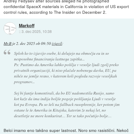
Andrey Fedyaev after sources alleged he photographed
confidential SpaceX materials in California in violation of US export
control rules, according to The Insider on December 2.
Markoff
::
3. dec 2025, 10:38
Mr.B
je
2. dec 2025 ob 09:50
izjavil
:
Sploh ko to izjavijo osebe, ki delujejo na območju eu in so
nesposobne financiranja lastnega zapitka...
Ps: Pustimo da Amerika lahko pošilja v vesolje ljudi zgolj preko
privatnih organizaciji, ki niso plačale nobenega davka, EU, pa
nihče ne jemlje resno, v katerem koli pogledu razvoje vesoljkah
programov...
Sej bi fantje komentirali, da bo EU nadomestila Rusijo, samo
kot kaže da ima indija boljše pogoje pošiljanja Ljudi v vesolje
kot pa Evropa. Pa so šeli na fallback rusophrenije, ker potem jim
ostane le še Amerika in Kitajska, katerim že nekaj let, no
desetletje ne more konkurirat… Ter se tako počutijo bolje…
Belci imamo eno takšno super lastnost. Noro smo rasistični. Nekoč