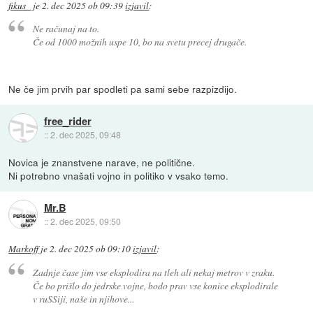
fikus_
je
2. dec 2025 ob 09:39
izjavil
:
Ne računaj na to.
Če od 1000 možnih uspe 10, bo na svetu precej drugače.
Ne če jim prvih par spodleti pa sami sebe razpizdijo.
free_rider
::
2. dec 2025, 09:48
Novica je znanstvene narave, ne politične.
Ni potrebno vnašati vojno in politiko v vsako temo.
Mr.B
::
2. dec 2025, 09:50
Markoff
je
2. dec 2025 ob 09:10
izjavil
:
Zadnje čase jim vse eksplodira na tleh ali nekaj metrov v zraku.
Če bo prišlo do jedrske vojne, bodo prav vse konice eksplodirale
v ruSSiji, naše in njihove...