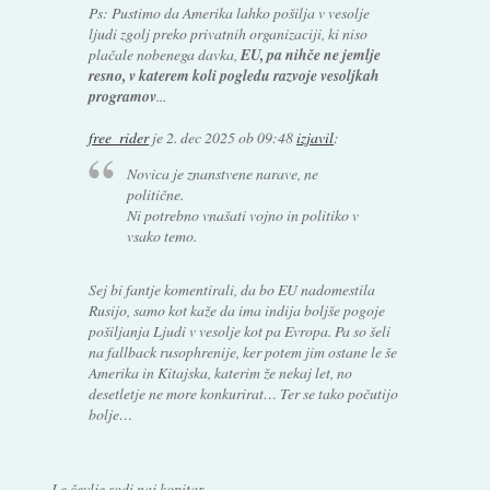
Ps: Pustimo da Amerika lahko pošilja v vesolje
ljudi zgolj preko privatnih organizaciji, ki niso
plačale nobenega davka,
EU, pa nihče ne jemlje
resno, v katerem koli pogledu razvoje vesoljkah
programov
...
free_rider
je
2. dec 2025 ob 09:48
izjavil
:
Novica je znanstvene narave, ne
politične.
Ni potrebno vnašati vojno in politiko v
vsako temo.
Sej bi fantje komentirali, da bo EU nadomestila
Rusijo, samo kot kaže da ima indija boljše pogoje
pošiljanja Ljudi v vesolje kot pa Evropa. Pa so šeli
na fallback rusophrenije, ker potem jim ostane le še
Amerika in Kitajska, katerim že nekaj let, no
desetletje ne more konkurirat… Ter se tako počutijo
bolje…
Le čevlje sodi naj kopitar.