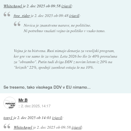
WhiteAngel
je
2. dec 2025 ob 09:58
izjavil
:
free_rider
je
2. dec 2025 ob 09:48
izjavil
:
Novica je znanstvene narave, ne politične.
Ni potrebno vnašati vojno in politiko v vsako temo.
Vojna je tu bistvena. Rusi nimajo denarja za vesoljski program,
ker gre vse samo še za vojno. Leta 2026 bo šlo že 40% proračuna
za "obrambo". Putin tudi dviga DDV z novim letom iz 20% na
"kriznih" 22%, spodnji zaenkrat ostaja še na 10%.
Se tresemo, tako visokega DDV v EU nimamo...
Mr.B
::
2. dec 2025, 14:17
tony1
je
2. dec 2025 ob 14:01
izjavil
:
WhiteAngel
je
2. dec 2025 ob 09:58
izjavil
: