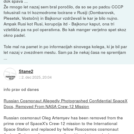
dok spava ...
Že mnogo let nazaj sem bral poročilo, da so se po padcu CCCP
fokusirali na tri kozmodrome locirane v Rusiji (Dombarovsk,
Plesetsk, Vostočni) in Bajkonur vzdrževali le kar je bilo nujno.
Ampak Rusi kot Rusi, korupcija itd - Bajkonur kaput, ona tri
vzletišča pa na pol operativna. Bo kak manger verjetno spet skoz
okno padel.
Tole mal na pamet in po informacijah sinovega kolega, ki je bil par
let nazaj v zvezdnem mestu. Sam pa že nekaj časa ne spremljam
...
Stane2
::
2. dec 2025, 20:04
info prav od danes
Russian Cosmonaut Allegedly Photographed Confidential SpaceX
Docs, Removed From NASA Crew-12 Mission
Russian cosmonaut Oleg Artemyev has been removed from the
prime crew of SpaceX's Crew-12 mission to the International
Space Station and replaced by fellow Roscosmos cosmonaut