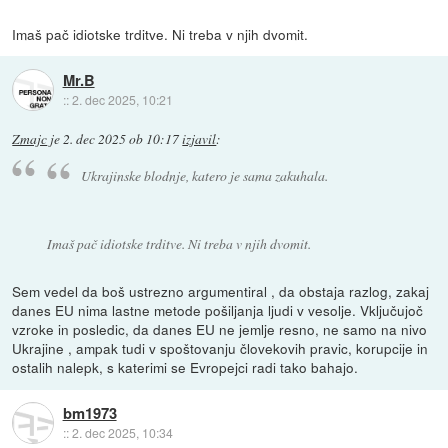
Imaš pač idiotske trditve. Ni treba v njih dvomit.
Mr.B
::
2. dec 2025, 10:21
Zmajc
je
2. dec 2025 ob 10:17
izjavil
:
Ukrajinske blodnje, katero je sama zakuhala.
Imaš pač idiotske trditve. Ni treba v njih dvomit.
Sem vedel da boš ustrezno argumentiral , da obstaja razlog, zakaj
danes EU nima lastne metode pošiljanja ljudi v vesolje. Vključujoč
vzroke in posledic, da danes EU ne jemlje resno, ne samo na nivo
Ukrajine , ampak tudi v spoštovanju človekovih pravic, korupcije in
ostalih nalepk, s katerimi se Evropejci radi tako bahajo.
bm1973
::
2. dec 2025, 10:34