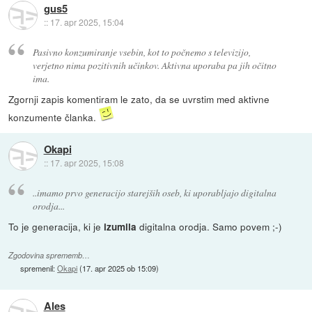
gus5
::
17. apr 2025, 15:04
Pasivno konzumiranje vsebin, kot to počnemo s televizijo,
verjetno nima pozitivnih učinkov. Aktivna uporaba pa jih očitno
ima.
Zgornji zapis komentiram le zato, da se uvrstim med aktivne
konzumente članka.
Okapi
::
17. apr 2025, 15:08
..imamo prvo generacijo starejših oseb, ki uporabljajo digitalna
orodja...
To je generacija, ki je
digitalna orodja. Samo povem ;-)
izumila
Zgodovina sprememb…
spremenil:
Okapi
(
17. apr 2025 ob 15:09
)
Ales