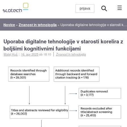
☰
Novice
»
Znanost in tehnologija
»
Uporaba digitalne tehnologije v starosti korelira z boljšimi kognitivnimi funkcijami
Uporaba digitalne tehnologije v starosti korelira z
boljšimi kognitivnimi funkcijami
Matej Huš
::
16. apr 2025
ob 18:10
Znanost in tehnologija