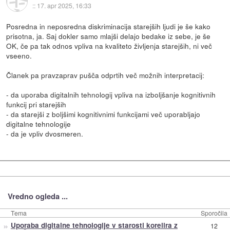
::
17. apr 2025, 16:33
Posredna in neposredna diskriminacija starejših ljudi je še kako
prisotna, ja. Saj dokler samo mlajši delajo bedake iz sebe, je še
OK, če pa tak odnos vpliva na kvaliteto življenja starejših, ni več
vseeno.
Članek pa pravzaprav pušča odprtih več možnih interpretacij:
- da uporaba digitalnih tehnologij vpliva na izboljšanje kognitivnih
funkcij pri starejših
- da starejši z boljšimi kognitivnimi funkcijami več uporabljajo
digitalne tehnologije
- da je vpliv dvosmeren.
Vredno ogleda ...
Tema
Sporočila
»
Uporaba digitalne tehnologije v starosti korelira z
12