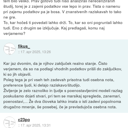
tem bilo veliko. Prav gotovo tudi niso analizirali nerecenziranih
študij, torej je z zajemi podatkov vse lepo in prav. Tista o namenu
pri zajemu podatkov pa je bosa. V znanstvenih raziskavah to tako
ne gre.
To, kar hočeš ti povedati lahko drži. To, kar so oni pogruntali lahko
tudi. Eno z drugim se izključuje. Kaj predlagaš, komu naj
verjamemo?
fikus_
::
17. apr 2025, 13:26
Kar jaz dvomim, da je njihov zaključek realno stanje. Čisto
verjamem, da so na podlagi vhodnih podatkov prišli do zaključkov,
ki so jih objavili.
Poleg tega je pri vseh teh zadevah prisotna tudi osebna nota,
preference ljudi, ki delajo raziskavo/študijo.
Življenje je zelo raznoliko in ljudje s poenostavljenimi modeli razlag
poskušamo dojeti stvari, pri tem se marsikaj spregleda, zanemari,
poenostavi,... Že dva človeka lahko imata o isti zadevi popolnoma
drugačno mnenje, še posebej, če je prevladujoča osebna nota.
c23po
::
17. apr 2025, 13:31