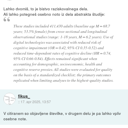
Lahko dvomiš, to je bistvo raziskovalnega dela.
Ali lahko potegneš osebno noto iz dela abstrakta študije:
These studies included 411,430 adults (baseline age M = 68.7
years; 53.5% female) from cross-sectional and longitudinal
observational studies (range: 1-18 years, M = 6.2 years). Use of
digital technologies was associated with reduced risk of
cognitive impairment (OR = 0.42, 95% CI 0.35-0.52) and
reduced time-dependent rates of cognitive decline (HR = 0.74,
95% CI 0.66-0.84). Effects remained significant when
accounting for demographic, socioeconomic, health and
cognitive reserve proxies. All studies were evaluated for quality
on the basis of a standardized checklist; the primary outcomes
replicated when limiting analyses to the highest-quality studies.
fikus_
::
17. apr 2025, 13:57
V citiranem so objavljene številke, v drugem delu je pa lahko vpliv
osebne note.