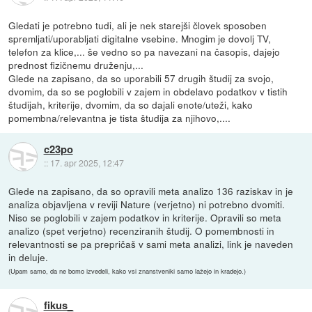
Gledati je potrebno tudi, ali je nek starejši človek sposoben
spremljati/uporabljati digitalne vsebine. Mnogim je dovolj TV,
telefon za klice,... še vedno so pa navezani na časopis, dajejo
prednost fizičnemu druženju,...
Glede na zapisano, da so uporabili 57 drugih študij za svojo,
dvomim, da so se poglobili v zajem in obdelavo podatkov v tistih
študijah, kriterije, dvomim, da so dajali enote/uteži, kako
pomembna/relevantna je tista študija za njihovo,....
c23po
::
17. apr 2025, 12:47
Glede na zapisano, da so opravili meta analizo 136 raziskav in je
analiza objavljena v reviji Nature (verjetno) ni potrebno dvomiti.
Niso se poglobili v zajem podatkov in kriterije. Opravili so meta
analizo (spet verjetno) recenziranih študij. O pomembnosti in
relevantnosti se pa prepričaš v sami meta analizi, link je naveden
in deluje.
(Upam samo, da ne bomo izvedeli, kako vsi znanstveniki samo lažejo in kradejo.)
fikus_