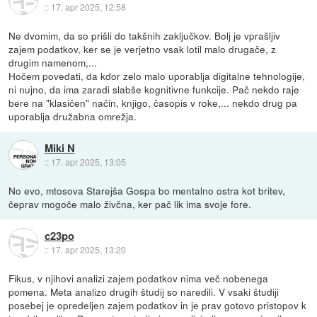
::
17. apr 2025, 12:58
Ne dvomim, da so prišli do takšnih zaključkov. Bolj je vprašljiv
zajem podatkov, ker se je verjetno vsak lotil malo drugače, z
drugim namenom,...
Hočem povedati, da kdor zelo malo uporablja digitalne tehnologije,
ni nujno, da ima zaradi slabše kognitivne funkcije. Pač nekdo raje
bere na "klasičen" način, knjigo, časopis v roke,... nekdo drug pa
uporablja družabna omrežja.
Miki N
::
17. apr 2025, 13:05
No evo, mtosova Starejša Gospa bo mentalno ostra kot britev,
čeprav mogoče malo živčna, ker pač lik ima svoje fore.
c23po
::
17. apr 2025, 13:20
Fikus, v njihovi analizi zajem podatkov nima več nobenega
pomena. Meta analizo drugih študij so naredili. V vsaki študiji
posebej je opredeljen zajem podatkov in je prav gotovo pristopov k