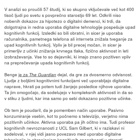
V analizi so proučili 57 študij, ki so skupno vključevale več kot 400
tisoč ljudi po svetu s povprečno starostjo 69 let. Odkrili niso
nobenih dokazov za hipotezo o digitalni demenci, ki trdi, da
dolgotrajna in redna uporaba digitalne tehnologije pospešuje upad
kognitivnih funkcij. Izsledki so bili obratni, in sicer je uporaba
računalnika, pametnega telefona ali interneta znižala tveganje za
upad kognitivnih funkcij. Vpliv je bil precej močan, in sicer je
primerljiv z učinki znižanja krvnega tlaka, fizično aktivnost in leti
izobraževanja. Vse to so dejavniki, ki imajo znano pozitiven vpliv
na preprečevanje upada kognitivnih funkcij.
Benge
je za
dejal, da gre za dvosmerno odvisnost.
The Guardian
Ljudje z boljšimi kognitivnimi funkcijami več uporabljajo digitalne
naprave, hkrati pa potem tudi žanjejo posledice njihove uporabe.
Ta jim omogočajo, da sodelujejo v kompleksnih aktivnosti in da so
v stiku z ljudmi, kar ima samo po sebi dokazano pozitivne učinke.
Ob tem je poudaril, da je pomemben način uporabe. Pasivno
konzumiranje vsebin, kot to počnemo s televizijo, verjetno nima
pozitivnih učinkov. Aktivna uporaba pa jih očitno ima. Tudi profesor
kognitivnih nevroznanosti z UCL Sam Gilbert, ki v raziskavi ni
sodeloval, v njej vidi jasno povezavo med uporabo digitalne
tehnologije in ohranjanjem kognitivnih sposobnosti v starosti.