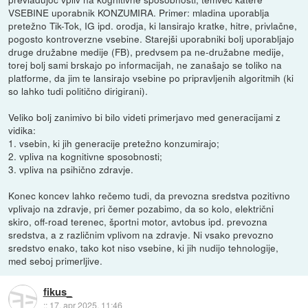
VSEBINE uporabnik KONZUMIRA. Primer: mladina uporablja
pretežno Tik-Tok, IG ipd. orodja, ki lansirajo kratke, hitre, privlačne,
pogosto kontroverzne vsebine. Starejši uporabniki bolj uporabljajo
druge družabne medije (FB), predvsem pa ne-družabne medije,
torej bolj sami brskajo po informacijah, ne zanašajo se toliko na
platforme, da jim te lansirajo vsebine po pripravljenih algoritmih (ki
so lahko tudi politično dirigirani).
Veliko bolj zanimivo bi bilo videti primerjavo med generacijami z
vidika:
1. vsebin, ki jih generacije pretežno konzumirajo;
2. vpliva na kognitivne sposobnosti;
3. vpliva na psihično zdravje.
Konec koncev lahko rečemo tudi, da prevozna sredstva pozitivno
vplivajo na zdravje, pri čemer pozabimo, da so kolo, električni
skiro, off-road terenec, športni motor, avtobus ipd. prevozna
sredstva, a z različnim vplivom na zdravje. Ni vsako prevozno
sredstvo enako, tako kot niso vsebine, ki jih nudijo tehnologije,
med seboj primerljive.
fikus_
::
17. apr 2025, 11:46