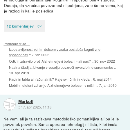
Dodaja, da vzročna povezanost ni potrjena, zato še ne vemo, kaj
je razlog in kaj je posledica.
12 komentarjev
Preberite si še…
Izpostavljenost trdnim delcem v zraku poslabša kognitivne
sposobnosti
::
7. feb 2025
Odkrili zdravilo proti Alzheimerjevi bolezni - ali pač?
::
30. nov 2022
Nasina študija: bivanje v vesolju povzroči reverzibilne spremembe
::
13. apr 2019
Papir in tabla ali računalnik? Raje svinčnik in kreda
::
6. maj 2014
Mobilni telefoni zdravijo Alzheimerjevo bolezen v miših
::
7. jan 2010
Markoff
::
17. apr 2025, 11:18
Ne vem, ali je ta raziskava metodološko pomanjkljiva ali pa je le
povzetek površen. Sama uporaba tehnologij ni tista, ki bi imela
prevladujoč vpliv na kognitivne sposobnosti, temveč katere