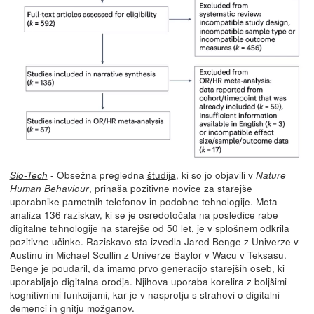
- Obsežna pregledna
študija
, ki so jo objavili v
Slo-Tech
Nature
, prinaša pozitivne novice za starejše
Human Behaviour
uporabnike pametnih telefonov in podobne tehnologije. Meta
analiza 136 raziskav, ki se je osredotočala na posledice rabe
digitalne tehnologije na starejše od 50 let, je v splošnem odkrila
pozitivne učinke. Raziskavo sta izvedla Jared Benge z Univerze v
Austinu in Michael Scullin z Univerze Baylor v Wacu v Teksasu.
Benge je poudaril, da imamo prvo generacijo starejših oseb, ki
uporabljajo digitalna orodja. Njihova uporaba korelira z boljšimi
kognitivnimi funkcijami, kar je v nasprotju s strahovi o digitalni
demenci in gnitju možganov.