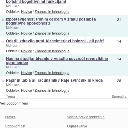
boljšimi kognitivnimi funkcijami
McHusch
Oddelek:
Novice
/
Znanost in tehnologija
»
Izpostavljenost trdnim delcem v zraku poslabša
21
kognitivne sposobnosti
McHusch
Oddelek:
Novice
/
Znanost in tehnologija
»
Odkrili zdravilo proti Alzheimerjevi bolezni - ali pač?
14
McHusch
Oddelek:
Novice
/
Znanost in tehnologija
»
Nasina študija: bivanje v vesolju povzroči reverzibilne
14
spremembe
McHusch
Oddelek:
Novice
/
Znanost in tehnologija
»
Papir in tabla ali računalnik? Raje svinčnik in kreda
28
McHusch
Oddelek:
Novice
/
Znanost in tehnologija
Tema
Sporočila
Več podobnih tem
Pravila
Večina pravic pridržanih
Odgovornost
Oglaševanje