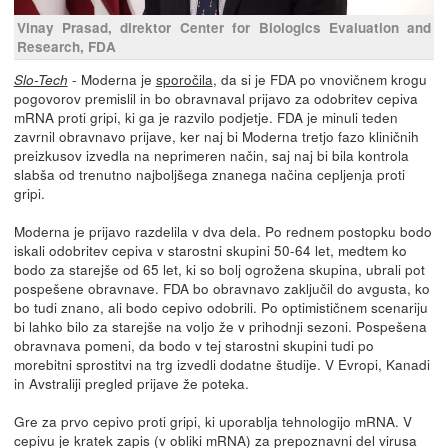
Vinay Prasad, direktor Center for Biologics Evaluation and
Research, FDA
- Moderna je
sporočila
, da si je FDA po vnovičnem krogu
Slo-Tech
pogovorov premislil in bo obravnaval prijavo za odobritev cepiva
mRNA proti gripi, ki ga je razvilo podjetje. FDA je minuli teden
zavrnil obravnavo prijave, ker naj bi Moderna tretjo fazo kliničnih
preizkusov izvedla na neprimeren način, saj naj bi bila kontrola
slabša od trenutno najboljšega znanega načina cepljenja proti
gripi.
Moderna je prijavo razdelila v dva dela. Po rednem postopku bodo
iskali odobritev cepiva v starostni skupini 50-64 let, medtem ko
bodo za starejše od 65 let, ki so bolj ogrožena skupina, ubrali pot
pospešene obravnave. FDA bo obravnavo zaključil do avgusta, ko
bo tudi znano, ali bodo cepivo odobrili. Po optimističnem scenariju
bi lahko bilo za starejše na voljo že v prihodnji sezoni. Pospešena
obravnava pomeni, da bodo v tej starostni skupini tudi po
morebitni sprostitvi na trg izvedli dodatne študije. V Evropi, Kanadi
in Avstraliji pregled prijave že poteka.
Gre za prvo cepivo proti gripi, ki uporablja tehnologijo mRNA. V
cepivu je kratek zapis (v obliki mRNA) za prepoznavni del virusa