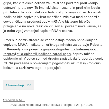
gripa, kar v telesnih celicah za krajši čas povzroči proizvodnjo
ustreznih proteinov. Te imunski sistem zazna in proti njim izdela
protitelesa, ki potem delujejo tudi proti pravemu virusu. Na enak
način so bila cepiva prvikrat množično izdelava med pandemijo
covida. Glavna prednost cepiv mRNA je bistveno hitrejše
prilagajanje na nove različice virusov ali povsem nove viruse, saj
je treba zgolj zamenjati zapis mRNA v cepivu.
Ameriška administracija še vedno ostaja močno nenaklonjena
cepivom. MAHA Institute ameriškega ministra za zdravje Roberta
F. Kennedyja na primer
organizira dogodek, na katerem želijo
razpravljati o epidemiji poškodb zaradi cepiv
, čeprav takšne
epidemije ni. V opisu so med drugim zapisali, da je uporaba cepiv
mRNA povezana s povečanjem pogostnosti akutnih in kroničnih
bolezni, a raziskave tega ne potrjujejo.
4 komentarji
Preberite si še…
FDA korak bliže odobritvi mRNA-cepiva proti gripi
::
21. jun 2026