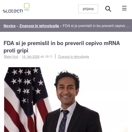
☰
Novice
»
Znanost in tehnologija
»
FDA si je premislil in bo preveril cepivo mRNA proti gripi
FDA si je premislil in bo preveril cepivo mRNA
proti gripi
Matej Huš
::
18. feb 2026
ob 19:11
Znanost in tehnologija