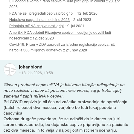
EU odobrila kombinirano cepivo mRNA proti gripi in covidu
::
28. apr
2026
FDA ne želi pregledati cepiva proti gripi
::
12. feb 2026
Nobelova nagrada za medicino 2023
::
2. okt 2023
Prihajajo mRNA-cepiva proti gripi
::
9. jul 2021
Ameriški FDA odobril Pfizerjevo cepivo in cepljenje dovolil tudi
nosečnicam
::
12. dec 2020
Covid-19: Pfizer v ZDA zaprosil za izredno registracijo cepiva, EU
naročila 300 milijonov odmerkov
::
21. nov 2020
johanblond
::
18. feb 2026, 19:58
Glavna prednost cepiv mRNA je bistveno hitrejše prilagajanje na
nove različice virusov ali povsem nove viruse, saj je treba zgolj
.
zamenjati zapis mRNA v cepivu
Pri COVID cepivih je bil čas od začetka proizvodnje do sproščanja
(batch release) dva meseca, verjetno bo tudi tukaj podobna
časovnica.
Oziroma drugače povedano, če se odločiš da iz danes na jutri
spremeniš zaporedje, bo dejansko cepivo pripravljeno za paciente
čez dva meseca, in to velja v najbolj optimističnem scenariju.