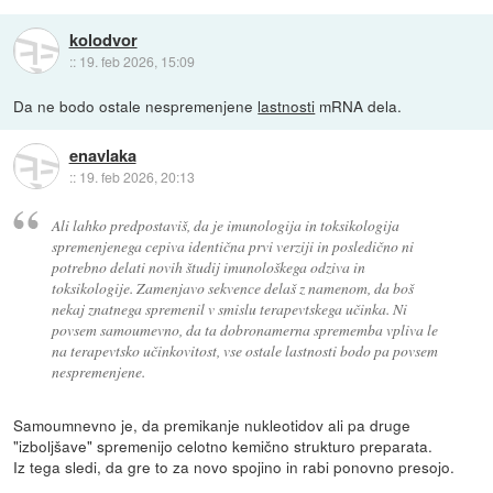
kolodvor
::
19. feb 2026, 15:09
Da ne bodo ostale nespremenjene
lastnosti
mRNA dela.
enavlaka
::
19. feb 2026, 20:13
Ali lahko predpostaviš, da je imunologija in toksikologija
spremenjenega cepiva identična prvi verziji in posledično ni
potrebno delati novih študij imunološkega odziva in
toksikologije. Zamenjavo sekvence delaš z namenom, da boš
nekaj znatnega spremenil v smislu terapevtskega učinka. Ni
povsem samoumevno, da ta dobronamerna sprememba vpliva le
na terapevtsko učinkovitost, vse ostale lastnosti bodo pa povsem
nespremenjene.
Samoumnevno je, da premikanje nukleotidov ali pa druge
"izboljšave" spremenijo celotno kemično strukturo preparata.
Iz tega sledi, da gre to za novo spojino in rabi ponovno presojo.