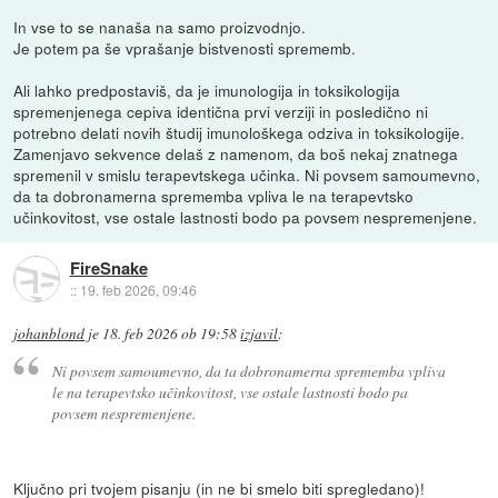
In vse to se nanaša na samo proizvodnjo.
Je potem pa še vprašanje bistvenosti sprememb.
Ali lahko predpostaviš, da je imunologija in toksikologija
spremenjenega cepiva identična prvi verziji in posledično ni
potrebno delati novih študij imunološkega odziva in toksikologije.
Zamenjavo sekvence delaš z namenom, da boš nekaj znatnega
spremenil v smislu terapevtskega učinka. Ni povsem samoumevno,
da ta dobronamerna sprememba vpliva le na terapevtsko
učinkovitost, vse ostale lastnosti bodo pa povsem nespremenjene.
FireSnake
::
19. feb 2026, 09:46
johanblond
je
18. feb 2026 ob 19:58
izjavil
:
Ni povsem samoumevno, da ta dobronamerna sprememba vpliva
le na terapevtsko učinkovitost, vse ostale lastnosti bodo pa
povsem nespremenjene.
Ključno pri tvojem pisanju (in ne bi smelo biti spregledano)!