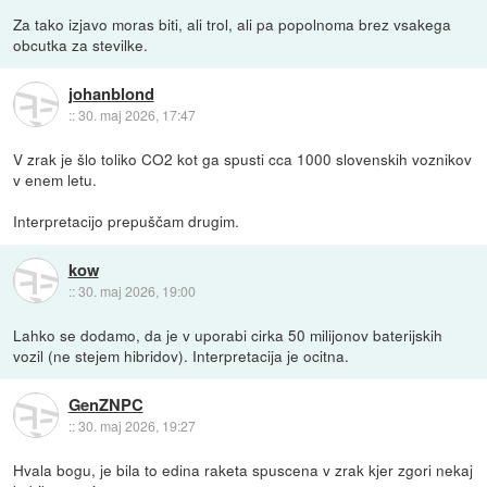
Za tako izjavo moras biti, ali trol, ali pa popolnoma brez vsakega
obcutka za stevilke.
johanblond
::
30. maj 2026, 17:47
V zrak je šlo toliko CO2 kot ga spusti cca 1000 slovenskih voznikov
v enem letu.
Interpretacijo prepuščam drugim.
kow
::
30. maj 2026, 19:00
Lahko se dodamo, da je v uporabi cirka 50 milijonov baterijskih
vozil (ne stejem hibridov). Interpretacija je ocitna.
GenZNPC
::
30. maj 2026, 19:27
Hvala bogu, je bila to edina raketa spuscena v zrak kjer zgori nekaj