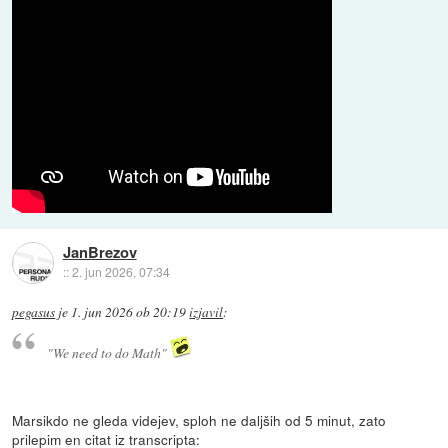
JanBrezov
::
2. jun 2026, 07:34
pegasus
je
1. jun 2026 ob 20:19
izjavil
:
"We need to do Math"
Marsikdo ne gleda videjev, sploh ne daljših od 5 minut, zato
prilepim en citat iz transcripta: