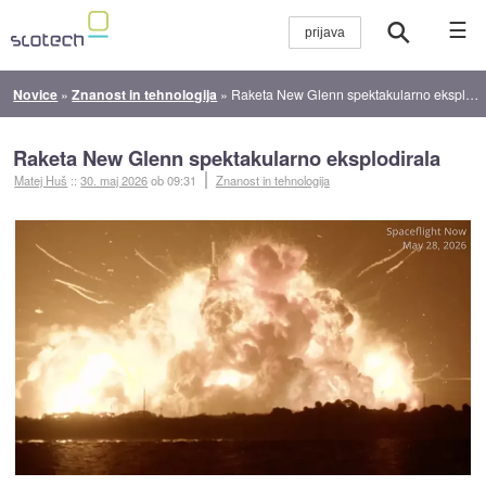
☰
Novice
»
Znanost in tehnologija
»
Raketa New Glenn spektakularno eksplodirala
Raketa New Glenn spektakularno eksplodirala
Matej Huš
::
30. maj 2026
ob 09:31
Znanost in tehnologija