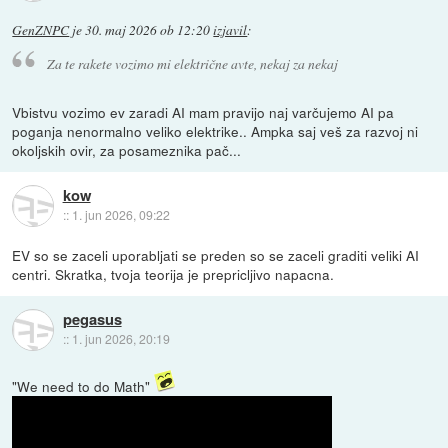
GenZNPC
je
30. maj 2026 ob 12:20
izjavil
:
Za te rakete vozimo mi električne avte, nekaj za nekaj
Vbistvu vozimo ev zaradi AI mam pravijo naj varčujemo AI pa
poganja nenormalno veliko elektrike.. Ampka saj veš za razvoj ni
okoljskih ovir, za posameznika pač...
kow
::
1. jun 2026, 09:22
EV so se zaceli uporabljati se preden so se zaceli graditi veliki AI
centri. Skratka, tvoja teorija je prepricljivo napacna.
pegasus
::
1. jun 2026, 20:19
"We need to do Math"