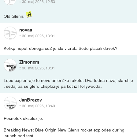
::
30. maj 2026, 12:53
Old Glenn.
novaa
::
30. maj 2026, 13:01
Kolikp nepotrebnega co2 je šlo v zrak. Bodo plačali davek?
Zimonem
::
30. maj 2026, 13:01
Lepo explorirajo te nove ameriške rakete. Dva tedna nazaj starship
, sedaj pa še glen. Eksplozije pa kot iz Hollywooda.
JanBrezov
::
30. maj 2026, 13:43
Posnetek eksplozije:
Breaking News: Blue Origin New Glenn rocket explodes during
launch pad test