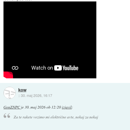
kow
::
30. maj 2026, 16:17
GenZNPC
je
30. maj 2026 ob 12:20
izjavil
:
Za te rakete vozimo mi električne avte, nekaj za nekaj