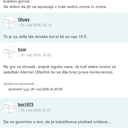
kubikov goriva.
Se dobro da jih ne spuscajo v zrak vedno znova in znova
Glugy
::
30. maj 2026, 20:14
To je za Jeffa tak strošek kot bi bil za nas 10 €.
kow
::
30. maj 2026, 20:52
Ne gre za strosek, ampak izgubo casa. Je tudi slaba novica za
satelitski internet (Starlink bo se dlje brez prave konkurence).
Zgodovina sprememb…
spremenil:
kow
(
30. maj 2026 ob 20:53
)
bm1973
::
30. maj 2026, 21:27
Da ne govorimo o tem, da je izstrelitvena ploščad uničena...