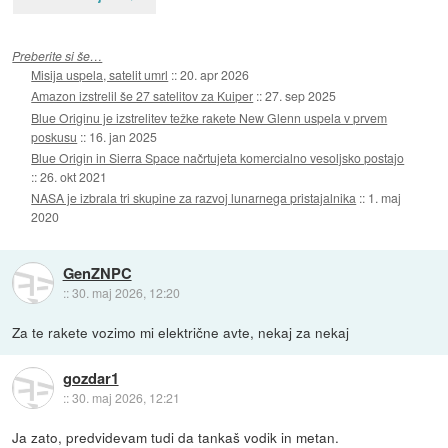
Preberite si še…
Misija uspela, satelit umrl
::
20. apr 2026
Amazon izstrelil še 27 satelitov za Kuiper
::
27. sep 2025
Blue Originu je izstrelitev težke rakete New Glenn uspela v prvem
poskusu
::
16. jan 2025
Blue Origin in Sierra Space načrtujeta komercialno vesoljsko postajo
::
26. okt 2021
NASA je izbrala tri skupine za razvoj lunarnega pristajalnika
::
1. maj
2020
GenZNPC
::
30. maj 2026, 12:20
Za te rakete vozimo mi električne avte, nekaj za nekaj
gozdar1
::
30. maj 2026, 12:21
Ja zato, predvidevam tudi da tankaš vodik in metan.