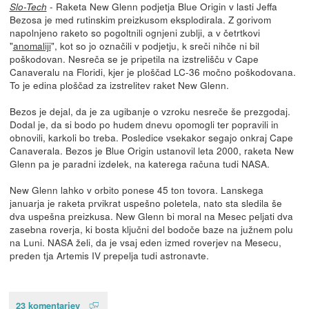
- Raketa New Glenn podjetja Blue Origin v lasti Jeffa
Slo-Tech
Bezosa je med rutinskim preizkusom eksplodirala. Z gorivom
napolnjeno raketo so pogoltnili ognjeni zublji, a v četrtkovi
"
anomaliji
", kot so jo označili v podjetju, k sreči nihče ni bil
poškodovan. Nesreča se je pripetila na izstrelišču v Cape
Canaveralu na Floridi, kjer je ploščad LC-36 močno poškodovana.
To je edina ploščad za izstrelitev raket New Glenn.
Bezos je dejal, da je za ugibanje o vzroku nesreče še prezgodaj.
Dodal je, da si bodo po hudem dnevu opomogli ter popravili in
obnovili, karkoli bo treba. Posledice vsekakor segajo onkraj Cape
Canaverala. Bezos je Blue Origin ustanovil leta 2000, raketa New
Glenn pa je paradni izdelek, na katerega računa tudi NASA.
New Glenn lahko v orbito ponese 45 ton tovora. Lanskega
januarja je raketa prvikrat uspešno poletela, nato sta sledila še
dva uspešna preizkusa. New Glenn bi moral na Mesec peljati dva
zasebna roverja, ki bosta ključni del bodoče baze na južnem polu
na Luni. NASA želi, da je vsaj eden izmed roverjev na Mesecu,
preden tja Artemis IV prepelja tudi astronavte.
23 komentarjev