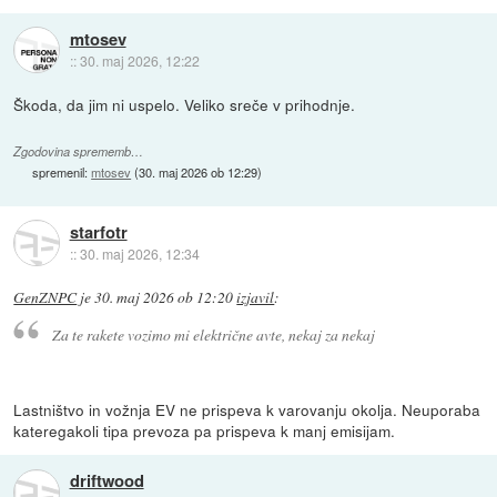
mtosev
::
30. maj 2026, 12:22
Škoda, da jim ni uspelo. Veliko sreče v prihodnje.
Zgodovina sprememb…
spremenil:
mtosev
(
30. maj 2026 ob 12:29
)
starfotr
::
30. maj 2026, 12:34
GenZNPC
je
30. maj 2026 ob 12:20
izjavil
:
Za te rakete vozimo mi električne avte, nekaj za nekaj
Lastništvo in vožnja EV ne prispeva k varovanju okolja. Neuporaba
kateregakoli tipa prevoza pa prispeva k manj emisijam.
driftwood