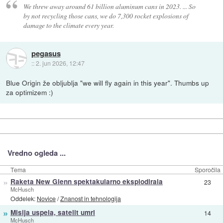
We threw away around 61 billion aluminum cans in 2023. ... So
by not recycling those cans, we do 7,300 rocket explosions of
damage to the climate every year.
pegasus
::
2. jun 2026, 12:47
Blue Origin že obljublja "we will fly again in this year". Thumbs up
za optimizem :)
Vredno ogleda ...
Tema
Sporočila
»
Raketa New Glenn spektakularno eksplodirala
23
McHusch
Oddelek:
Novice
/
Znanost in tehnologija
»
Misija uspela, satelit umrl
14
McHusch