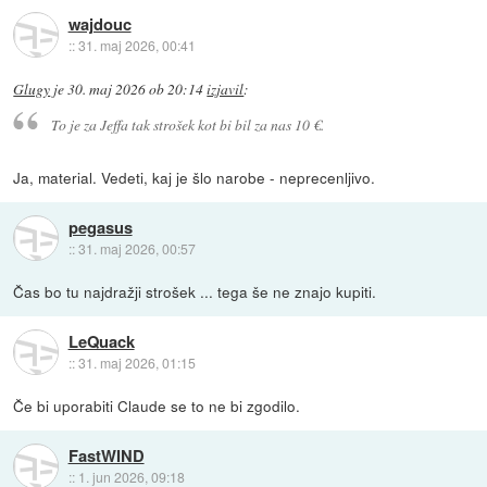
wajdouc
::
31. maj 2026, 00:41
Glugy
je
30. maj 2026 ob 20:14
izjavil
:
To je za Jeffa tak strošek kot bi bil za nas 10 €.
Ja, material. Vedeti, kaj je šlo narobe - neprecenljivo.
pegasus
::
31. maj 2026, 00:57
Čas bo tu najdražji strošek ... tega še ne znajo kupiti.
LeQuack
::
31. maj 2026, 01:15
Če bi uporabiti Claude se to ne bi zgodilo.
FastWIND
::
1. jun 2026, 09:18