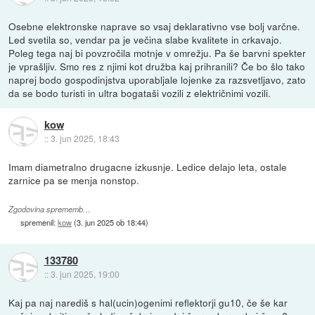
Osebne elektronske naprave so vsaj deklarativno vse bolj varčne.
Led svetila so, vendar pa je večina slabe kvalitete in crkavajo.
Poleg tega naj bi povzročila motnje v omrežju. Pa še barvni spekter
je vprašljiv. Smo res z njimi kot družba kaj prihranili? Če bo šlo tako
naprej bodo gospodinjstva uporabljale lojenke za razsvetljavo, zato
da se bodo turisti in ultra bogataši vozili z električnimi vozili.
kow
::
3. jun 2025, 18:43
Imam diametralno drugacne izkusnje. Ledice delajo leta, ostale
zarnice pa se menja nonstop.
Zgodovina sprememb…
spremenil:
kow
(
3. jun 2025 ob 18:44
)
133780
::
3. jun 2025, 19:00
Kaj pa naj narediš s hal(ucin)ogenimi reflektorji gu10, če še kar