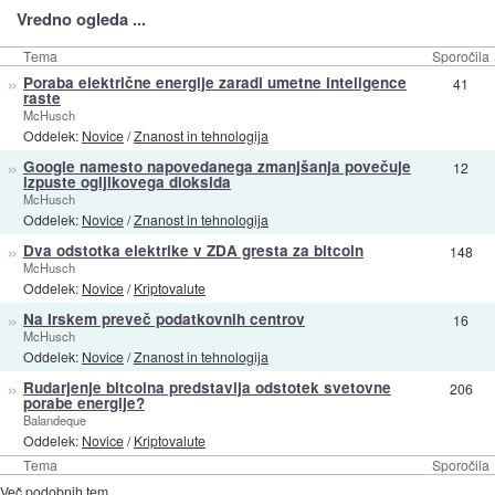
Vredno ogleda ...
Tema
Sporočila
»
Poraba električne energije zaradi umetne inteligence
41
raste
McHusch
Oddelek:
Novice
/
Znanost in tehnologija
»
Google namesto napovedanega zmanjšanja povečuje
12
izpuste ogljikovega dioksida
McHusch
Oddelek:
Novice
/
Znanost in tehnologija
»
Dva odstotka elektrike v ZDA gresta za bitcoin
148
McHusch
Oddelek:
Novice
/
Kriptovalute
»
Na Irskem preveč podatkovnih centrov
16
McHusch
Oddelek:
Novice
/
Znanost in tehnologija
»
Rudarjenje bitcoina predstavlja odstotek svetovne
206
porabe energije?
Balandeque
Oddelek:
Novice
/
Kriptovalute
Tema
Sporočila
Več podobnih tem