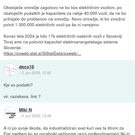
Obstoječe omrežje zagotovo ne bo kos električnim vozilom, po
obstoječih podatkih je kapacitete za nekje 40.000 vozil, da ne bo
prihajalo do problemov na omrežju. Novo omrežje, ki bo zmožno
polnit 1.300.000 električnih vozil pa še ni narejeno.
Konec leta 2024 je bilo 17k električnih osebnih vozil v Sloveniji.
Torej smo na polovici kapacitet elektroenergetskega sistema
Slovenije.
https://pxweb.stat.si/SiStatData/pxweb/...
deco16
::
3. jun 2025, 12:42
Kje so podatki?
vir, raziskava, link ?
Miki N
::
3. jun 2025, 12:48
A ni po svoje škoda, da industrializiran svet kuri ves ta štrom za
Ejaj medtem ko so porabniki večinoma razni podkontinentalni liki in