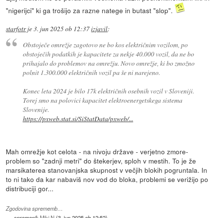
"nigerijci" ki ga trošijo za razne natege in butast "slop".
starfotr
je
3. jun 2025 ob 12:37
izjavil
:
Obstoječe omrežje zagotovo ne bo kos električnim vozilom, po
obstoječih podatkih je kapacitete za nekje 40.000 vozil, da ne bo
prihajalo do problemov na omrežju. Novo omrežje, ki bo zmožno
polnit 1.300.000 električnih vozil pa še ni narejeno.
Konec leta 2024 je bilo 17k električnih osebnih vozil v Sloveniji.
Torej smo na polovici kapacitet elektroenergetskega sistema
Slovenije.
https://pxweb.stat.si/SiStatData/pxweb/...
Mah omrežje kot celota - na nivoju države - verjetno zmore-
problem so "zadnji metri" do štekerjev, sploh v mestih. To je že
marsikaterea stanovanjska skupnost v večjih blokih pogruntala. In
to ni tako da kar nabaviš nov vod do bloka, problemi se verižijo po
distribuciji gor...
Zgodovina sprememb…
spremenil:
Miki N
(
3. jun 2025 ob 12:52
)