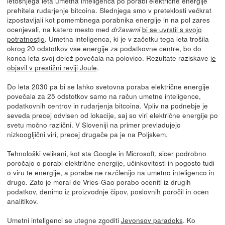
letošnjega leta umetna inteligenca po porabi električne energije
prehitela rudarjenje bitcoina. Slednjega smo v preteklosti večkrat
izpostavljali kot pomembnega porabnika energije in na pol zares
ocenjevali, na katero mesto med
bi se uvrstil s svojo
državami
potratnostjo
. Umetna inteligenca, ki je v začetku tega leta trošila
okrog 20 odstotkov vse energije za podatkovne centre, bo do
konca leta svoj delež povečala na polovico. Rezultate raziskave
je
objavil v prestižni reviji Joule
.
Do leta 2030 pa bi se lahko svetovna poraba električne energije
povečala za 25 odstotkov samo na račun umetne inteligence,
podatkovnih centrov in rudarjenja bitcoina. Vpliv na podnebje je
seveda precej odvisen od lokacije, saj so viri električne energije po
svetu močno različni. V Sloveniji na primer prevladujejo
nizkoogljični viri, precej drugače pa je na Poljskem.
Tehnološki velikani, kot sta Google in Microsoft, sicer podrobno
poročajo o porabi električne energije, učinkovitosti in pogosto tudi
o viru te energije, a porabe ne razčlenijo na umetno inteligenco in
drugo. Zato je moral de Vries-Gao porabo oceniti iz drugih
podatkov, denimo iz proizvodnje čipov, poslovnih poročil in ocen
analitikov.
Umetni inteligenci se utegne zgoditi
Jevonsov paradoks
. Ko