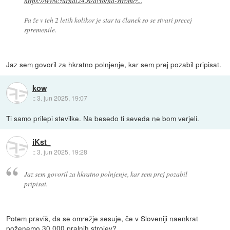
https://www.zurnal24.si/avto/na-strom/z...
Pa že v teh 2 letih kolikor je star ta članek so se stvari precej
spremenile.
Jaz sem govoril za hkratno polnjenje, kar sem prej pozabil pripisat.
kow
::
3. jun 2025, 19:07
Ti samo prilepi stevilke. Na besedo ti seveda ne bom verjeli.
iKst_
::
3. jun 2025, 19:28
Jaz sem govoril za hkratno polnjenje, kar sem prej pozabil
pripisat.
Potem praviš, da se omrežje sesuje, če v Sloveniji naenkrat
poženemo 30.000 pralnih strojev?