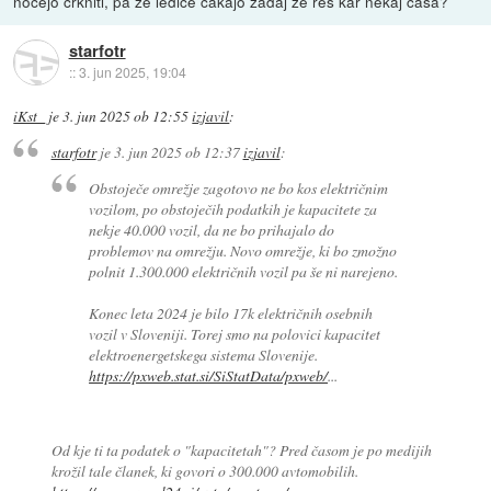
nočejo crkniti, pa že ledice čakajo zadaj že res kar nekaj časa?
starfotr
::
3. jun 2025, 19:04
iKst_
je
3. jun 2025 ob 12:55
izjavil
:
starfotr
je
3. jun 2025 ob 12:37
izjavil
:
Obstoječe omrežje zagotovo ne bo kos električnim
vozilom, po obstoječih podatkih je kapacitete za
nekje 40.000 vozil, da ne bo prihajalo do
problemov na omrežju. Novo omrežje, ki bo zmožno
polnit 1.300.000 električnih vozil pa še ni narejeno.
Konec leta 2024 je bilo 17k električnih osebnih
vozil v Sloveniji. Torej smo na polovici kapacitet
elektroenergetskega sistema Slovenije.
https://pxweb.stat.si/SiStatData/pxweb/
...
Od kje ti ta podatek o "kapacitetah"? Pred časom je po medijih
krožil tale članek, ki govori o 300.000 avtomobilih.