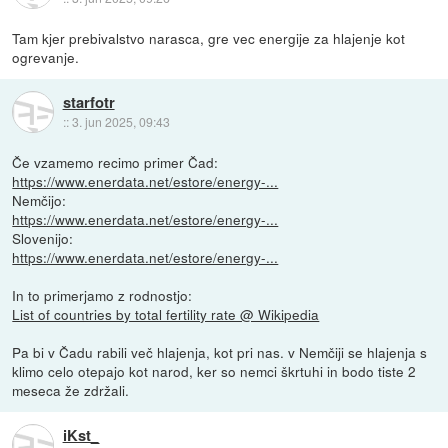
Tam kjer prebivalstvo narasca, gre vec energije za hlajenje kot
ogrevanje.
starfotr
::
3. jun 2025, 09:43
Če vzamemo recimo primer Čad:
https://www.enerdata.net/estore/energy-...
Nemčijo:
https://www.enerdata.net/estore/energy-...
Slovenijo:
https://www.enerdata.net/estore/energy-...
In to primerjamo z rodnostjo:
List of countries by total fertility rate @ Wikipedia
Pa bi v Čadu rabili več hlajenja, kot pri nas. v Nemčiji se hlajenja s
klimo celo otepajo kot narod, ker so nemci škrtuhi in bodo tiste 2
meseca že zdržali.
iKst_