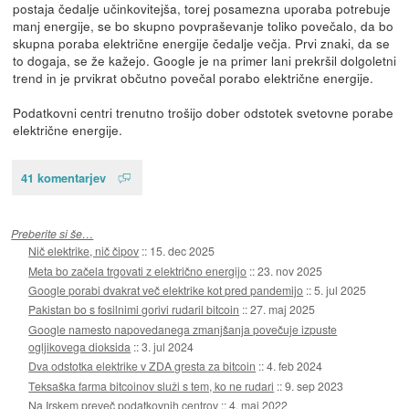
postaja čedalje učinkovitejša, torej posamezna uporaba potrebuje
manj energije, se bo skupno povpraševanje toliko povečalo, da bo
skupna poraba električne energije čedalje večja. Prvi znaki, da se
to dogaja, se že kažejo. Google je na primer lani prekršil dolgoletni
trend in je prvikrat občutno povečal porabo električne energije.
Podatkovni centri trenutno trošijo dober odstotek svetovne porabe
električne energije.
41 komentarjev
Preberite si še…
Nič elektrike, nič čipov
::
15. dec 2025
Meta bo začela trgovati z električno energijo
::
23. nov 2025
Google porabi dvakrat več elektrike kot pred pandemijo
::
5. jul 2025
Pakistan bo s fosilnimi gorivi rudaril bitcoin
::
27. maj 2025
Google namesto napovedanega zmanjšanja povečuje izpuste
ogljikovega dioksida
::
3. jul 2024
Dva odstotka elektrike v ZDA gresta za bitcoin
::
4. feb 2024
Teksaška farma bitcoinov služi s tem, ko ne rudari
::
9. sep 2023
Na Irskem preveč podatkovnih centrov
::
4. maj 2022