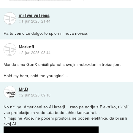
mrTwelveTrees
::
1. jun 2025, 21:44
Pa to vemo že dolgo, to sploh ni nova novica.
Markoff
::
2. jun 2025, 08:44
Menda smo GenX uničili planet s svojim nebrzdanim trošenjem.
Hold my beer, said the youngins'...
Mr.B
::
2. jun 2025, 09:18
No niti ne, Američani so AI luzerji... zato pa norijo z Elektriko, ukinili
vse protekcije za vodo...da bodo lahko konkurirali...
Nimajo ne Vode, ne poceni prostora ne poceni elektrike, da bi širili
svoj AI.