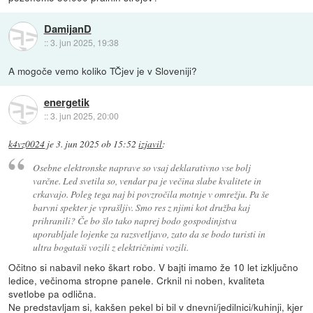
DamijanD
::
3. jun 2025, 19:38
A mogoče vemo koliko TČjev je v Sloveniji?
energetik
::
3. jun 2025, 20:00
k4vz0024
je
3. jun 2025 ob 15:52
izjavil
:
Osebne elektronske naprave so vsaj deklarativno vse bolj
varčne. Led svetila so, vendar pa je večina slabe kvalitete in
crkavajo. Poleg tega naj bi povzročila motnje v omrežju. Pa še
barvni spekter je vprašljiv. Smo res z njimi kot družba kaj
prihranili? Če bo šlo tako naprej bodo gospodinjstva
uporabljale lojenke za razsvetljavo, zato da se bodo turisti in
ultra bogataši vozili z električnimi vozili.
Očitno si nabavil neko škart robo. V bajti imamo že 10 let izključno
ledice, večinoma stropne panele. Crknil ni noben, kvaliteta
svetlobe pa odlična.
Ne predstavljam si, kakšen pekel bi bil v dnevni/jedilnici/kuhinji, kjer