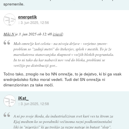
spremenile.
energetik
::
3. jun 2025, 12:56
Miki N
je
3. jun 2025 ob 12:48
izjavil
:
Mah omrežje kot celota - na nivoju države - verjetno zmore-
problem so "zadnji metri" do štekerjev, sploh v mestih. To je že
marsikaterea stanovanjska skupnost v večjih blokih pogruntala.
In to ni tako da kar nabaviš nov vod do bloka, problemi se
verižijo po distribuciji gor...
Točno tako, zmoglo ne bo NN omrežje, to je dejstvo, ki bi ga vsak
srednješolsko fiziko moral vedeti. Tudi del SN omrežja ni
dimenzioniran za take moči.
iKst_
::
3. jun 2025, 12:58
A ni po svoje škoda, da industrializiran svet kuri ves ta štrom za
Ejaj medtem ko so porabniki večinoma razni podkontinentalni
liki in "nigerijci" ki ga trošijo za razne natege in butast "slop".