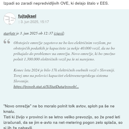
Izpadi so zaradi nepredvidljivih OVE, ki delajo štalo v EES.
fujtajksel
::
3. jun 2025, 15:17
starfotr
je
3. jun 2025 ob 12:37
izjavil
:
Obstoječe omrežje zagotovo ne bo kos električnim vozilom, po
obstoječih podatkih je kapacitete za nekje 40.000 vozil, da ne bo
prihajalo do problemov na omrežju. Novo omrežje, ki bo zmožno
polnit 1.300.000 električnih vozil pa še ni narejeno.
Konec leta 2024 je bilo 17k električnih osebnih vozil v Sloveniji.
Torej smo na polovici kapacitet elektroenergetskega sistema
Slovenije.
https://pxweb.stat.si/SiStatData/pxweb/...
"Novo omrežje" ne bo moralo polnit tolk avtov, sploh pa še ne
kmalu.
Tisti ki živijo v provinci in se letno veliko prevozijo, so že pred leti
izračunali, da se jim e-avto na net-metering pogon zelo splača, so
si jih že nabavili.