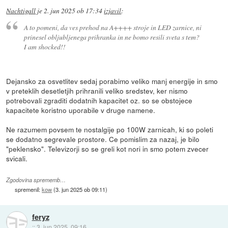
Nachtigall
je
2. jun 2025 ob 17:34
izjavil
:
A to pomeni, da ves prehod na A++++ stroje in LED zarnice, ni
prinesel obljubljenega prihranka in ne bomo resili sveta s tem?
I am shocked!!
Dejansko za osvetlitev sedaj porabimo veliko manj energije in smo
v preteklih desetletjih prihranili veliko sredstev, ker nismo
potrebovali zgraditi dodatnih kapacitet oz. so se obstojece
kapacitete koristno uporabile v druge namene.
Ne razumem povsem te nostalgije po 100W zarnicah, ki so poleti
se dodatno segrevale prostore. Ce pomislim za nazaj, je bilo
"peklensko". Televizorji so se greli kot nori in smo potem zvecer
svicali.
Zgodovina sprememb…
spremenil:
kow
(
3. jun 2025 ob 09:11
)
feryz
::
3. jun 2025, 09:16