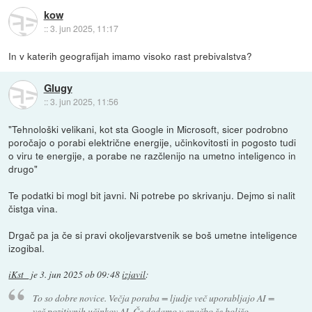
kow
::
3. jun 2025, 11:17
In v katerih geografijah imamo visoko rast prebivalstva?
Glugy
::
3. jun 2025, 11:56
"Tehnološki velikani, kot sta Google in Microsoft, sicer podrobno
poročajo o porabi električne energije, učinkovitosti in pogosto tudi
o viru te energije, a porabe ne razčlenijo na umetno inteligenco in
drugo"
Te podatki bi mogl bit javni. Ni potrebe po skrivanju. Dejmo si nalit
čistga vina.
Drgač pa ja če si pravi okoljevarstvenik se boš umetne inteligence
izogibal.
iKst_
je
3. jun 2025 ob 09:48
izjavil
:
To so dobre novice. Večja poraba = ljudje več uporabljajo AI =
več pozitivnih učinkov AI. Če dodamo v enačbo še boljšo