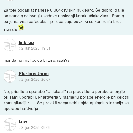
Za tole poganjat nanese 0.064k Krških nukleark. Še dobro, da je
po samem delovanju zadeve naslednji korak učinkovitost. Potem
pa je na vrsti paradoks flip-flopa zajc-povž, ki se kontrolira brez
signala
link_up
::
2. jun 2025, 19:51
menda ne mislite, da bi zmanjsali??
PluribusUnum
::
2. jun 2025, 20:07
Ne, prioriteta uporabe "UI lokacij" na predvideno porabo energije
pri sami uporabi UI-hardverja v razmerju porabe energije pri celotni
komunikaciji z UI. Se prav UI sama sebi najde optimalno lokacijo za
uporabo hardverja.
kow
::
3. jun 2025, 09:09