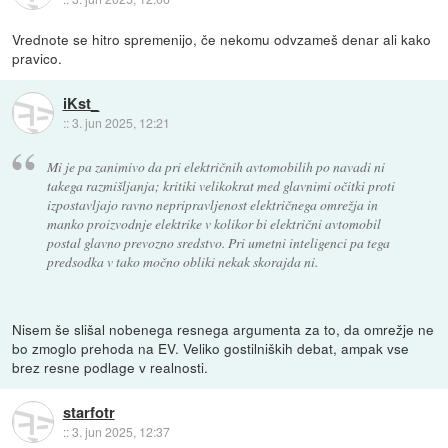
Vrednote se hitro spremenijo, če nekomu odvzameš denar ali kako
pravico.
iKst_
::
3. jun 2025, 12:21
Mi je pa zanimivo da pri električnih avtomobilih po navadi ni
takega razmišljanja; kritiki velikokrat med glavnimi očitki proti
izpostavljajo ravno nepripravljenost električnega omrežja in
manko proizvodnje elektrike v kolikor bi električni avtomobil
postal glavno prevozno sredstvo. Pri umetni inteligenci pa tega
predsodka v tako močno obliki nekak skorajda ni.
Nisem še slišal nobenega resnega argumenta za to, da omrežje ne
bo zmoglo prehoda na EV. Veliko gostilniških debat, ampak vse
brez resne podlage v realnosti.
starfotr
::
3. jun 2025, 12:37