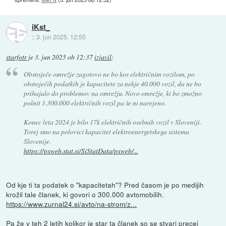
iKst_
::
3. jun 2025, 12:55
starfotr
je
3. jun 2025 ob 12:37
izjavil
:
Obstoječe omrežje zagotovo ne bo kos električnim vozilom, po
obstoječih podatkih je kapacitete za nekje 40.000 vozil, da ne bo
prihajalo do problemov na omrežju. Novo omrežje, ki bo zmožno
polnit 1.300.000 električnih vozil pa še ni narejeno.
Konec leta 2024 je bilo 17k električnih osebnih vozil v Sloveniji.
Torej smo na polovici kapacitet elektroenergetskega sistema
Slovenije.
https://pxweb.stat.si/SiStatData/pxweb/...
Od kje ti ta podatek o "kapacitetah"? Pred časom je po medijih
krožil tale članek, ki govori o 300.000 avtomobilih.
https://www.zurnal24.si/avto/na-strom/z...
Pa že v teh 2 letih kolikor je star ta članek so se stvari precej