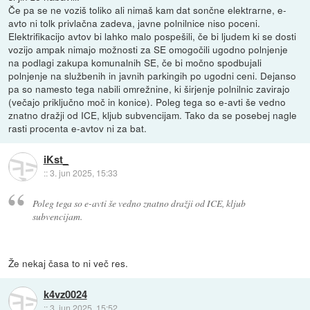
Če pa se ne voziš toliko ali nimaš kam dat sončne elektrarne, e-
avto ni tolk privlačna zadeva, javne polnilnice niso poceni.
Elektrifikacijo avtov bi lahko malo pospešili, če bi ljudem ki se dosti
vozijo ampak nimajo možnosti za SE omogočili ugodno polnjenje
na podlagi zakupa komunalnih SE, če bi močno spodbujali
polnjenje na službenih in javnih parkingih po ugodni ceni. Dejanso
pa so namesto tega nabili omrežnine, ki širjenje polnilnic zavirajo
(večajo priključno moč in konice). Poleg tega so e-avti še vedno
znatno dražji od ICE, kljub subvencijam. Tako da se posebej nagle
rasti procenta e-avtov ni za bat.
iKst_
::
3. jun 2025, 15:33
Poleg tega so e-avti še vedno znatno dražji od ICE, kljub
subvencijam.
Že nekaj časa to ni več res.
k4vz0024
::
3. jun 2025, 15:52