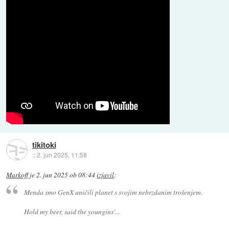
tikitoki
::
2. jun 2025, 11:58
Markoff
je
2. jun 2025 ob 08:44
izjavil
:
Menda smo GenX uničili planet s svojim nebrzdanim trošenjem.
Hold my beer, said the youngins'...