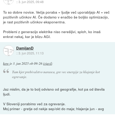
::
3. jun 2025, 09:48
To so dobre novice. Večja poraba = ljudje več uporabljajo AI = več
pozitivnih učinkov AI. Če dodamo v enačbo še boljšo optimizacijo,
je rast pozitivnih učinkov eksponentna.
Problemi z generacijo elektrike niso nerešljivi, sploh, ko imaš
enkrat nekaj, kar je blizu AGI.
DamijanD
::
3. jun 2025, 11:13
kow
je
3. jun 2025 ob 09:26
izjavil
:
Tam kjer prebivalstvo narasca, gre vec energije za hlajenje kot
ogrevanje.
Jaz mislim, da je to bolj odvisno od geografije, kot pa od števila
ljudi.
V Sloveniji porabimo več za ogrevanje.
Moj primer - gretje od nekje sep/okt do maja; hlajenje jun - avg