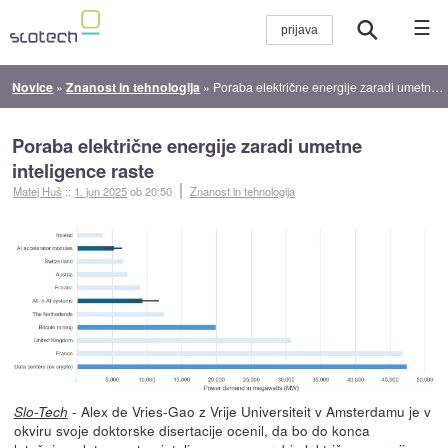
☰
Novice
»
Znanost in tehnologija
»
Poraba električne energije zaradi umetne inteligence raste
Poraba električne energije zaradi umetne
inteligence raste
Matej Huš
::
1. jun 2025
ob 20:50
Znanost in tehnologija
- Alex de Vries-Gao z Vrije Universiteit v Amsterdamu je v
Slo-Tech
okviru svoje doktorske disertacije ocenil, da bo do konca