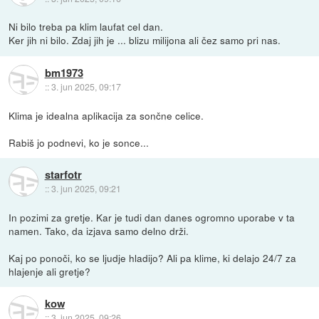
Ni bilo treba pa klim laufat cel dan.
Ker jih ni bilo. Zdaj jih je ... blizu milijona ali čez samo pri nas.
bm1973
::
3. jun 2025, 09:17
Klima je idealna aplikacija za sončne celice.
Rabiš jo podnevi, ko je sonce...
starfotr
::
3. jun 2025, 09:21
In pozimi za gretje. Kar je tudi dan danes ogromno uporabe v ta
namen. Tako, da izjava samo delno drži.
Kaj po ponoči, ko se ljudje hladijo? Ali pa klime, ki delajo 24/7 za
hlajenje ali gretje?
kow
::
3. jun 2025, 09:26