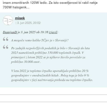
imam zmontiranih 120W ledic. Za isto osvetljenost bi rabil nekje
700W halogenk...
misek
::
3. jun 2025, 20:02
DamijanD
je
3. jun 2025 ob 19:38
izjavil
:
A mogoče vemo koliko TČjev je v Sloveniji?
Po zadnjih razpoložljivih podatkih je bilo v Sloveniji do leta
2023 nameščenih približno 330.000 toplotnih črpalk. V
primerjavi z letom 2022 se je njihovo število povečalo za
približno 30.000 enot .
V letu 2022 je toplotno črpalko uporabljalo približno 20 %
gospodinjstev v enodružinskih hišah . Poleg tega je bilo 9 %
gospodinjstev v fazi načrtovanja prehoda na toplotno črpalko.