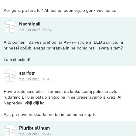
Ker genz pa fura to? Ah točno, boomerji, p genx večinoma.
Nachtigall
::
2. jun 2025, 17:34
A to pomeni, da ves prehod na A++++ stroje in LED zarnice, ni
prinesel obljubljenega prihranka in ne bomo resili sveta s tem?
I am shocked!!
starfotr
::
2. jun 2025, 18:45
Ravno zato smo ukinili žarnice, da lahko sedaj polnimo avte,
rudarimo BTC in ostalo shitcoine in se preseravamo s kvazi AI.
Napredek, višji cilji itd.
Aja, pa nove nuklearke ne bo in teš bomo zaprli.
PluribusUnum
::
2. jun 2025, 19:47