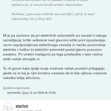
optimizacijo, je rast pozitivnih učinkov eksponentna.
Problemi z generacijo elektrike niso nerešljivi, sploh, ko imaš
enkrat nekaj, kar je blizu AGI.
Mi je pa zanimivo da pri električnih avtomobilih po navadi ni takega
razmišljanja; kritiki velikokrat med glavnimi očitki proti izpostavljajo
ravno nepripravljenost električnega omrežja in manko proizvodnje
elektrike v kolikor bi električni avtomobil postal glavno prevozno
sredstvo. Pri umetni inteligenci pa tega predsodka v tako močno
obliki nekak skorajda ni.
To mi govori kako ljudje svoje vrednote nekak povečini prilagajajo
glede na to kaj je njim koristno namesto da bi bile njihove vrednote
nekoliko bližje altruizmu.
Zgodovina sprememb…
spremenilo:
Glugy
(
3. jun 2025 ob 12:04
)
starfotr
::
3. jun 2025, 12:06