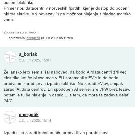
poceni elektrike!
Primer npr. datacentri v norveških fjordih, kjer je dostop do poceni
hidroelektrike, VN povezav in pa možnost hlajenja s hladno morsko
vodo.
Zgodovina sprememb…
spremenilo:
energetik
(
3. jun 2025 ob 12:59
)
a_borlak
::
3. jun 2025, 15:01
Že lansko leto sem slišal napoved, da bodo AI/data centri žrli več
elektrike kot če bi vse avte v EU spremenil v EVje in da bodo
predvsem zaradi prvih izpadi elektrike. Ne zaradi EVjev, ampak
zaradi AI/data centrov. En spodoben AI server žre 7kW brez težav,
potem je tu še hlajenje in ostalo ... s tem, da mora ta zadeva delati
24/7.
energetik
::
3. jun 2025, 15:14
Izpadi niso zaradi konstantnih, predvidljivih porabnikov!