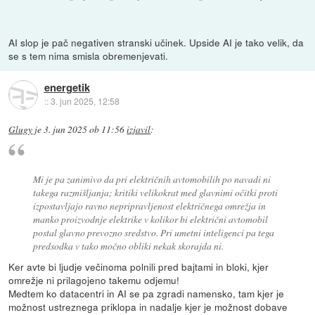
AI slop je pač negativen stranski učinek. Upside AI je tako velik, da
se s tem nima smisla obremenjevati.
energetik
::
3. jun 2025, 12:58
Glugy
je
3. jun 2025 ob 11:56
izjavil
:
Mi je pa zanimivo da pri električnih avtomobilih po navadi ni
takega razmišljanja; kritiki velikokrat med glavnimi očitki proti
izpostavljajo ravno nepripravljenost električnega omrežja in
manko proizvodnje elektrike v kolikor bi električni avtomobil
postal glavno prevozno sredstvo. Pri umetni inteligenci pa tega
predsodka v tako močno obliki nekak skorajda ni.
Ker avte bi ljudje večinoma polnili pred bajtami in bloki, kjer
omrežje ni prilagojeno takemu odjemu!
Medtem ko datacentri in AI se pa zgradi namensko, tam kjer je
možnost ustreznega priklopa in nadalje kjer je možnost dobave