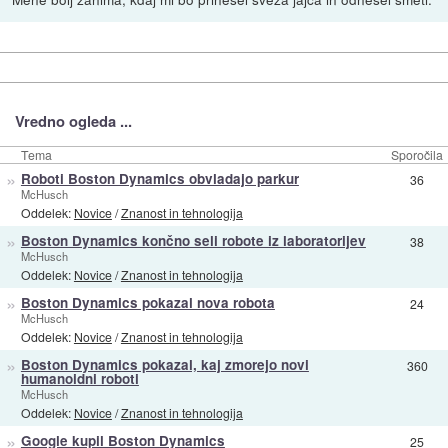
Vredno ogleda ...
Tema
Sporočila
»
Roboti Boston Dynamics obvladajo parkur
36
McHusch
Oddelek:
Novice
/
Znanost in tehnologija
»
Boston Dynamics končno seli robote iz laboratorijev
38
McHusch
Oddelek:
Novice
/
Znanost in tehnologija
»
Boston Dynamics pokazal nova robota
24
McHusch
Oddelek:
Novice
/
Znanost in tehnologija
»
Boston Dynamics pokazal, kaj zmorejo novi
360
humanoidni roboti
McHusch
Oddelek:
Novice
/
Znanost in tehnologija
»
Google kupil Boston Dynamics
25