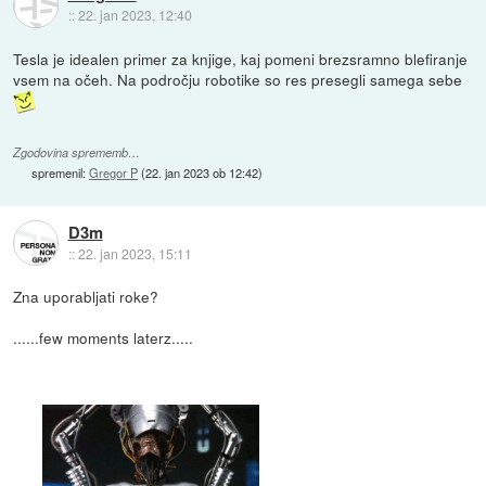
::
22. jan 2023, 12:40
Tesla je idealen primer za knjige, kaj pomeni brezsramno blefiranje
vsem na očeh. Na področju robotike so res presegli samega sebe
Zgodovina sprememb…
spremenil:
Gregor P
(
22. jan 2023 ob 12:42
)
D3m
::
22. jan 2023, 15:11
Zna uporabljati roke?
......few moments laterz.....