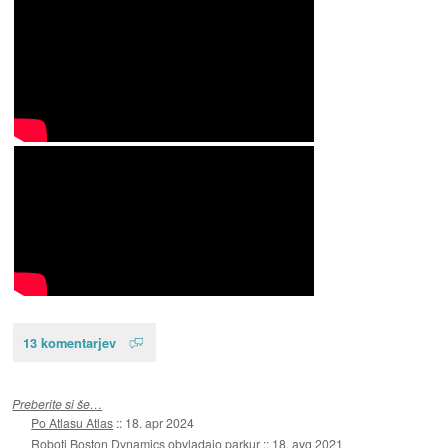
13 komentarjev
Preberite si še…
Po Atlasu Atlas
::
18. apr 2024
Roboti Boston Dynamics obvladajo parkur
::
18. avg 2021