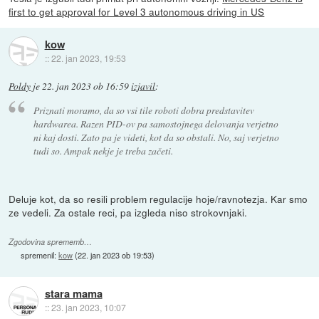
first to get approval for Level 3 autonomous driving in US
kow
::
22. jan 2023, 19:53
Poldy
je
22. jan 2023 ob 16:59
izjavil
:
Priznati moramo, da so vsi tile roboti dobra predstavitev
hardwarea. Razen PID-ov pa samostojnega delovanja verjetno
ni kaj dosti. Zato pa je videti, kot da so obstali. No, saj verjetno
tudi so. Ampak nekje je treba začeti.
Deluje kot, da so resili problem regulacije hoje/ravnotezja. Kar smo
ze vedeli. Za ostale reci, pa izgleda niso strokovnjaki.
Zgodovina sprememb…
spremenil:
kow
(
22. jan 2023 ob 19:53
)
stara mama
::
23. jan 2023, 10:07