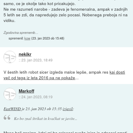
samo, ce je okolje tako kot pricakujejo.
Ne me razumeti narobe - zadeva je fenomenalna, ampak v zadnjih
5 letih se zdi, da napredujejo zelo pocasi. Nobenega preboja ni na
vidiku.
Zgodovina sprememb…
spremenil:
kow
(
23. jan 2023 ob 15:48
)
nekikr
::
23. jan 2023, 18:49
V šestih letih robot sicer izgleda malce lepše, ampak res
kaj dosti
več od tega iz leta 2016 pa ne pokaže
...
Markoff
::
24. jan 2023, 08:19
FastWIND
je
23. jan 2023 ob 15:35
izjavil
:
Ko bo znal štrikat in kvačkat se javite...
Mene bolj zanima, kdaj mi bo prinesel sveža jajca in odnesel smeti.