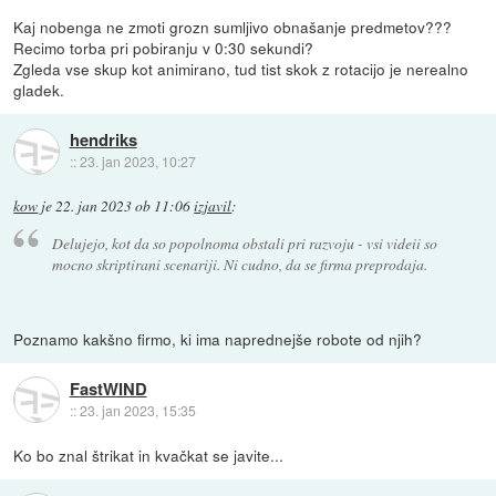
Kaj nobenga ne zmoti grozn sumljivo obnašanje predmetov???
Recimo torba pri pobiranju v 0:30 sekundi?
Zgleda vse skup kot animirano, tud tist skok z rotacijo je nerealno
gladek.
hendriks
::
23. jan 2023, 10:27
kow
je
22. jan 2023 ob 11:06
izjavil
:
Delujejo, kot da so popolnoma obstali pri razvoju - vsi videii so
mocno skriptirani scenariji. Ni cudno, da se firma preprodaja.
Poznamo kakšno firmo, ki ima naprednejše robote od njih?
FastWIND
::
23. jan 2023, 15:35
Ko bo znal štrikat in kvačkat se javite...