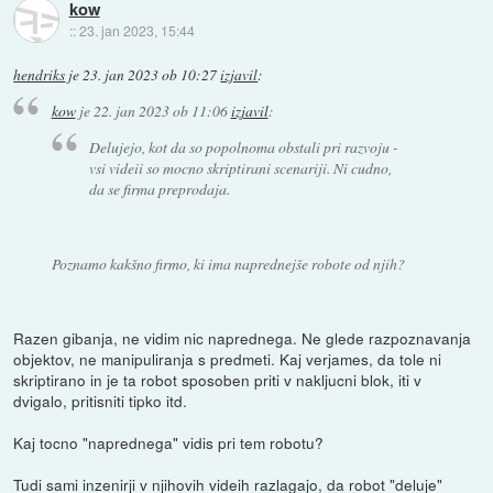
kow
::
23. jan 2023, 15:44
hendriks
je
23. jan 2023 ob 10:27
izjavil
:
kow
je
22. jan 2023 ob 11:06
izjavil
:
Delujejo, kot da so popolnoma obstali pri razvoju -
vsi videii so mocno skriptirani scenariji. Ni cudno,
da se firma preprodaja.
Poznamo kakšno firmo, ki ima naprednejše robote od njih?
Razen gibanja, ne vidim nic naprednega. Ne glede razpoznavanja
objektov, ne manipuliranja s predmeti. Kaj verjames, da tole ni
skriptirano in je ta robot sposoben priti v nakljucni blok, iti v
dvigalo, pritisniti tipko itd.
Kaj tocno "naprednega" vidis pri tem robotu?
Tudi sami inzenirji v njihovih videih razlagajo, da robot "deluje"