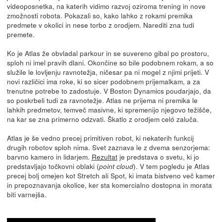
videoposnetka, na katerih vidimo razvoj oziroma trening in nove
zmožnosti robota. Pokazali so, kako lahko z rokami premika
predmete v okolici in nese torbo z orodjem. Narediti zna tudi
premete.
Ko je Atlas že obvladal parkour in se suvereno gibal po prostoru,
sploh ni imel pravih dlani. Okončine so bile podobnem rokam, a so
služile le lovljenju ravnotežja, ničesar pa ni mogel z njimi prijeti. V
novi različici ima roke, ki so sicer podobnem prijemalkam, a za
trenutne potrebe to zadostuje. V Boston Dynamics poudarjajo, da
so poskrbeli tudi za ravnotežje. Atlas ne prijema ni premika le
lahkih predmetov, temveč masivne, ki spremenijo njegovo težišče,
na kar se zna primerno odzvati. Škatlo z orodjem celó zaluča.
Atlas je še vedno precej primitiven robot, ki nekaterih funkcij
drugih robotov sploh nima. Svet zaznava le z dvema senzorjema:
barvno kamero in lidarjem.
Rezultat
je predstava o svetu, ki jo
predstavljajo točkovni oblaki (
). V tem pogledu je Atlas
point cloud
precej bolj omejen kot Stretch ali Spot, ki imata bistveno več kamer
in prepoznavanja okolice, ker sta komercialno dostopna in morata
biti varnejša.