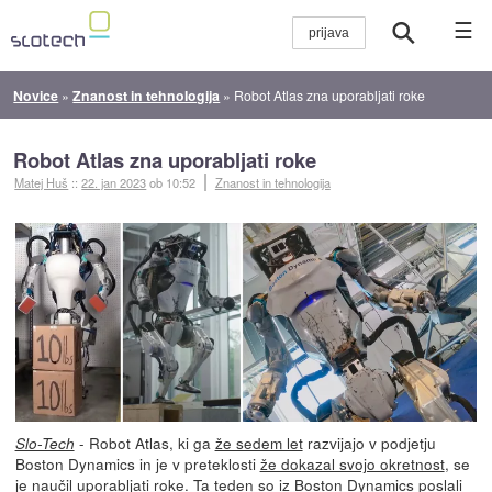
☰
Novice
»
Znanost in tehnologija
»
Robot Atlas zna uporabljati roke
Robot Atlas zna uporabljati roke
Matej Huš
::
22. jan 2023
ob 10:52
Znanost in tehnologija
- Robot Atlas, ki ga
že sedem let
razvijajo v podjetju
Slo-Tech
Boston Dynamics in je v preteklosti
že dokazal svojo okretnost
, se
je naučil uporabljati roke. Ta teden so iz Boston Dynamics poslali