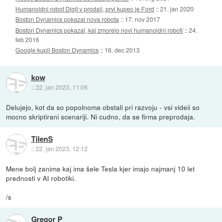
Humanoidni robot Digit v prodaji, prvi kupec je Ford
::
21. jan 2020
Boston Dynamics pokazal nova robota
::
17. nov 2017
Boston Dynamics pokazal, kaj zmorejo novi humanoidni roboti
::
24.
feb 2016
Google kupil Boston Dynamics
::
16. dec 2013
kow
::
22. jan 2023, 11:06
Delujejo, kot da so popolnoma obstali pri razvoju - vsi videii so
mocno skriptirani scenariji. Ni cudno, da se firma preprodaja.
TilenS
::
22. jan 2023, 12:12
Mene bolj zanima kaj ima šele Tesla kjer imajo najmanj 10 let
prednosti v AI robotiki.
/s
Gregor P