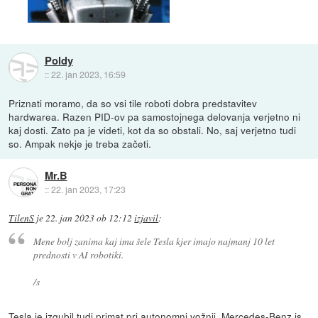
Poldy
::
22. jan 2023, 16:59
Priznati moramo, da so vsi tile roboti dobra predstavitev
hardwarea. Razen PID-ov pa samostojnega delovanja verjetno ni
kaj dosti. Zato pa je videti, kot da so obstali. No, saj verjetno tudi
so. Ampak nekje je treba začeti.
Mr.B
::
22. jan 2023, 17:23
TilenS
je
22. jan 2023 ob 12:12
izjavil
:
Mene bolj zanima kaj ima šele Tesla kjer imajo najmanj 10 let
prednosti v AI robotiki.
/s
Tesla je izgubil tudi primat pri autonomni vožnji.
Mercedes-Benz is