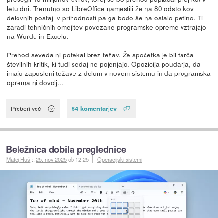
letu dni. Trenutno so LibreOffice namestili že na 80 odstotkov
delovnih postaj, v prihodnosti pa ga bodo še na ostalo petino. Ti
zaradi tehničnih omejitev povezane programske opreme vztrajajo
na Wordu in Excelu.
Prehod seveda ni potekal brez težav. Že spočetka je bil tarča
številnih kritik, ki tudi sedaj ne pojenjajo. Opozicija poudarja, da
imajo zaposleni težave z delom v novem sistemu in da programska
oprema ni dovolj...
54 komentarjev
Preberi več
Beležnica dobila preglednice
Matej Huš
::
25. nov 2025
ob 12:25
Operacijski sistemi