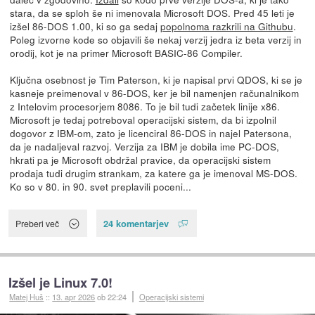
stara, da se sploh še ni imenovala Microsoft DOS. Pred 45 leti je
izšel 86-DOS 1.00, ki so ga sedaj
popolnoma razkrili na Githubu
.
Poleg izvorne kode so objavili še nekaj verzij jedra iz beta verzij in
orodij, kot je na primer Microsoft BASIC-86 Compiler.
Ključna osebnost je Tim Paterson, ki je napisal prvi QDOS, ki se je
kasneje preimenoval v 86-DOS, ker je bil namenjen računalnikom
z Intelovim procesorjem 8086. To je bil tudi začetek linije x86.
Microsoft je tedaj potreboval operacijski sistem, da bi izpolnil
dogovor z IBM-om, zato je licenciral 86-DOS in najel Patersona,
da je nadaljeval razvoj. Verzija za IBM je dobila ime PC-DOS,
hkrati pa je Microsoft obdržal pravice, da operacijski sistem
prodaja tudi drugim strankam, za katere ga je imenoval MS-DOS.
Ko so v 80. in 90. svet preplavili poceni...
24 komentarjev
Preberi več
Izšel je Linux 7.0!
Matej Huš
::
13. apr 2026
ob 22:24
Operacijski sistemi