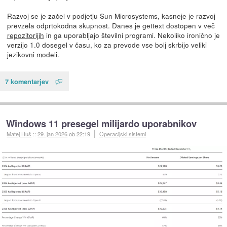
Razvoj se je začel v podjetju Sun Microsystems, kasneje je razvoj
prevzela odprtokodna skupnost. Danes je gettext dostopen v več
repozitorijih
in ga uporabljajo številni programi. Nekoliko ironično je
verzijo 1.0 dosegel v času, ko za prevode vse bolj skrbijo veliki
jezikovni modeli.
7 komentarjev
Windows 11 presegel milijardo uporabnikov
Matej Huš
::
29. jan 2026
ob 22:19
Operacijski sistemi