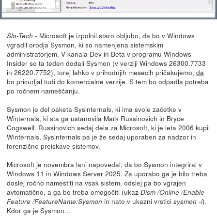
- Microsoft
je izpolnil staro obljubo
, da bo v Windows
Slo-Tech
vgradil orodja Sysmon, ki so namenjena sistemskim
administratorjem. V kanala Dev in Beta v programu Windows
Insider so ta teden dodali Sysmon (v verziji Windows 26300.7733
in 26220.7752), torej lahko v prihodnjih mesecih pričakujemo,
da
bo pricurljal tudi do komercialne verzije
. S tem bo odpadla potreba
po ročnem nameščanju.
Sysmon je del paketa Sysinternals, ki ima svoje začetke v
Winternals, ki sta ga ustanovila Mark Russinovich in Bryce
Cogswell. Russinovich sedaj dela za Microsoft, ki je leta 2006 kupil
Winternals, Sysinternals pa je že sedaj uporaben za nadzor in
forenzične preiskave sistemov.
Microsoft je novembra lani napovedal, da bo Sysmon integriral v
Windows 11 in Windows Server 2025. Za uporabo ga je bilo treba
doslej ročno namestiti na vsak sistem, odslej pa bo vgrajen
avtomatično, a ga bo treba omogočiti (ukaz
Dism /Online /Enable-
in nato v ukazni vrstici
).
Feature /FeatureName:Sysmon
sysmon -i
Kdor ga je Sysmon...