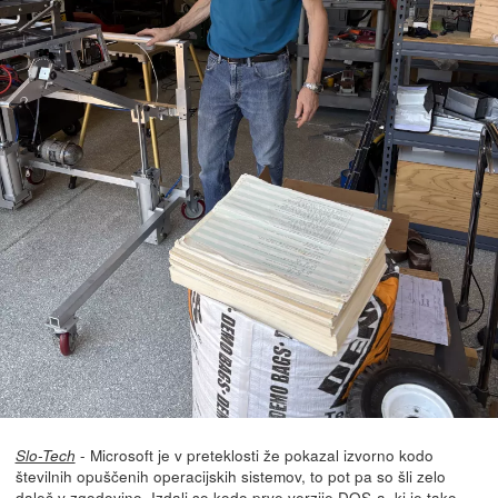
- Microsoft je v preteklosti že pokazal izvorno kodo
Slo-Tech
številnih opuščenih operacijskih sistemov, to pot pa so šli zelo
daleč v zgodovino.
Izdali
so kodo prve verzije DOS-a, ki je tako