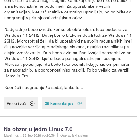
a na koncu izbire ne bodo imeli. Za uporabnike v večjih
organizacijah, kjer računalnike centralno upravljajo, bo odločitev o
nadgradnji v pristojnosti administratorjev.
Nadgradnjo bodo izvedli, ker se oktobra letos izteče podpora za
Windows 11 24H2. Dotlej bomo bržkone dobili tudi že Windows 11
26H2. Microsoft si želi, da bi uporabniki na svojih računalnikih imeli
čim novejše verzije operacijskega sistema, manjša raznolikost pa
olajša vzdrževanje. Zato bodo avtomatično izvajali posodobitve na
Windows 11 25H2, kjer si bodo pomagali s strojnim učenjem.
Microsoft pojasnjuje, da bodo tako ocenili, kdaj je sistem primeren
za nadgradnjo, a podrobnosti niso razkrili. To bo veljalo za verziji
Home in Pro.
Kdor želi nadgradnjo že sedaj, lahko to...
36 komentarjev
Preberi več
Na obzorju jedro Linux 7.0
Matej Huš
::
23. feb 2026
ob 20:58
Operacijski sistemi