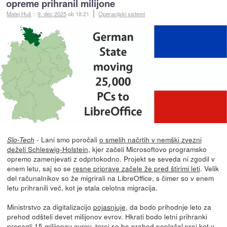
opreme prihranil milijone
Matej Huš
::
9. dec 2025
ob 18:21
Operacijski sistemi
- Lani smo poročali
o smelih načrtih v nemški zvezni
Slo-Tech
deželi Schleswig-Holstein
, kjer začeli Microsoftovo programsko
opremo zamenjevati z odprtokodno. Projekt se seveda ni zgodil v
enem letu, saj so se
resne priprave začele že pred štirimi leti
. Velik
del računalnikov so že migrirali na LibreOffice, s čimer so v enem
letu prihranili več, kot je stala celotna migracija.
Ministrstvo za digitalizacijo
pojasnjuje
, da bodo prihodnje leto za
prehod odšteli devet milijonov evrov. Hkrati bodo letni prihranki
presegli 15 milijonov evrov, torej se bo prehod poplačal prej kot v