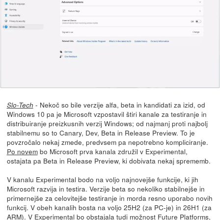
- Nekoč so bile verzije alfa, beta in kandidati za izid, od
Slo-Tech
Windows 10 pa je Microsoft vzpostavil štiri kanale za testiranje in
distribuiranje preizkusnih verzij Windows; od najmanj proti najbolj
stabilnemu so to Canary, Dev, Beta in Release Preview. To je
povzročalo nekaj zmede, predvsem pa nepotrebno kompliciranje.
Po novem
bo Microsoft prva kanala združil v Experimental,
ostajata pa Beta in Release Preview, ki dobivata nekaj sprememb.
V kanalu Experimental bodo na voljo najnovejše funkcije, ki jih
Microsoft razvija in testira. Verzije beta so nekoliko stabilnejše in
primernejše za celovitejše testiranje in morda resno uporabo novih
funkcij. V obeh kanalih bosta na voljo 25H2 (za PC-je) in 26H1 (za
ARM). V Experimental bo obstajala tudi možnost Future Platforms,