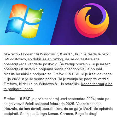
- Uporabniki Windows 7, 8 ali 8.1, ki jih je resda le okoli
Slo-Tech
3-5 odstotkov,
so dobili še en razlog
, da se od zastarelega
operacijskega vendarle poslovijo. Še zadnji brskalnik, ki je na teh
operacijskih sistemih prejemal redne posodobitve, je obupal.
Mozilla bo ukinila podporo za Firefox 115 ESR, ki je izšel davnega
julija 2023 in je še vedno podprt. To je zadnja še podprta verzija
Firefoxa, ki deluje na Windows 8.1 in starejših.
Konec februarja bo
te podpore konec.
Firefox 115 ESR je prvikrat skoraj umrl septembra 2024, nato pa
so ga vnovič želeli pokopati feburarja 2025. Vsakokrat se je
izkazalo, da ima dovolj uporabnikov, da se ga je Mozilli še splačalo
podpirati. Sedaj pa je tega konec. Chrome, Edge in drugi