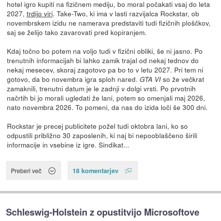
hotel igro kupiti na fizičnem mediju, bo moral počakati vsaj do leta
2027,
trdijo viri
. Take-Two, ki ima v lasti razvijalca Rockstar, ob
novembrskem izidu ne namerava predstaviti tudi fizičnih ploščkov,
saj se želijo tako zavarovati pred kopiranjem.
Kdaj točno bo potem na voljo tudi v fizični obliki, še ni jasno. Po
trenutnih informacijah bi lahko zamik trajal od nekaj tednov do
nekaj mesecev, skoraj zagotovo pa bo to v letu 2027. Pri tem ni
gotovo, da bo novembra igra sploh nared.
so že večkrat
GTA VI
zamaknili, trenutni datum je le zadnji v dolgi vrsti. Po prvotnih
načrtih bi jo morali ugledati že lani, potem so omenjali maj 2026,
nato novembra 2026. To pomeni, da nas do izida loči še 300 dni.
Rockstar je precej publicitete požel tudi oktobra lani, ko so
odpustili približno 30 zaposlenih, ki naj bi nepooblaščeno širili
informacije in vsebine iz igre. Sindikat...
18 komentarjev
Preberi več
Schleswig-Holstein z opustitvijo Microsoftove