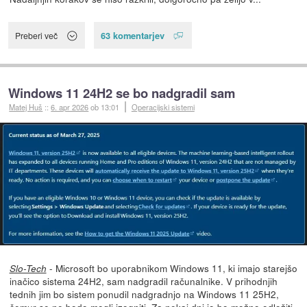
63 komentarjev
Preberi več
Windows 11 24H2 se bo nadgradil sam
Matej Huš
::
6. apr 2026
ob 13:01
Operacijski sistemi
- Microsoft bo uporabnikom Windows 11, ki imajo starejšo
Slo-Tech
inačico sistema 24H2, sam nadgradil računalnike. V prihodnjih
tednih jim bo sistem ponudil nadgradnjo na Windows 11 25H2,
čemur se ne bodo mogli izogniti. Za nekaj dni jo bo možno odložiti,