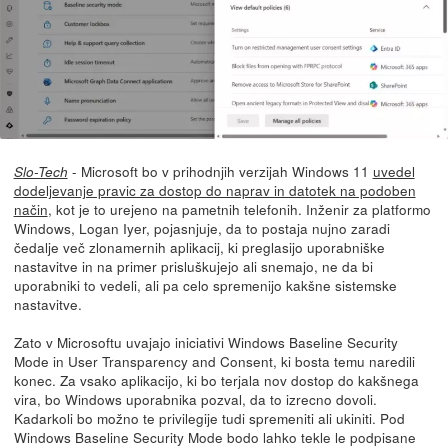
- Microsoft bo v prihodnjih verzijah Windows 11
uvedel
Slo-Tech
dodeljevanje pravic za dostop do naprav in datotek na podoben
način
, kot je to urejeno na pametnih telefonih. Inženir za platformo
Windows, Logan Iyer, pojasnjuje, da to postaja nujno zaradi
čedalje več zlonamernih aplikacij, ki preglasijo uporabniške
nastavitve in na primer prisluškujejo ali snemajo, ne da bi
uporabniki to vedeli, ali pa celo spremenijo kakšne sistemske
nastavitve.
Zato v Microsoftu uvajajo iniciativi Windows Baseline Security
Mode in User Transparency and Consent, ki bosta temu naredili
konec. Za vsako aplikacijo, ki bo terjala nov dostop do kakšnega
vira, bo Windows uporabnika pozval, da to izrecno dovoli.
Kadarkoli bo možno te privilegije tudi spremeniti ali ukiniti. Pod
Windows Baseline Security Mode bodo lahko tekle le podpisane