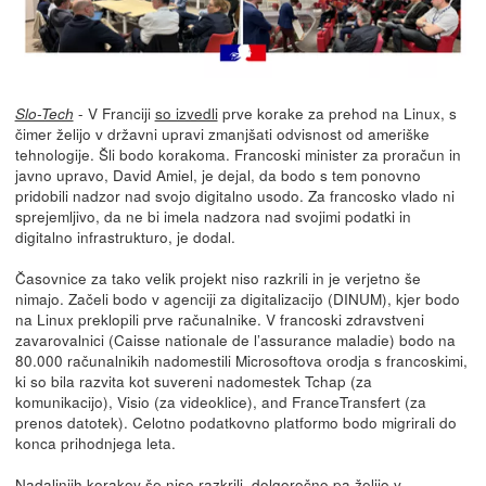
- V Franciji
so izvedli
prve korake za prehod na Linux, s
Slo-Tech
čimer želijo v državni upravi zmanjšati odvisnost od ameriške
tehnologije. Šli bodo korakoma. Francoski minister za proračun in
javno upravo, David Amiel, je dejal, da bodo s tem ponovno
pridobili nadzor nad svojo digitalno usodo. Za francosko vlado ni
sprejemljivo, da ne bi imela nadzora nad svojimi podatki in
digitalno infrastrukturo, je dodal.
Časovnice za tako velik projekt niso razkrili in je verjetno še
nimajo. Začeli bodo v agenciji za digitalizacijo (DINUM), kjer bodo
na Linux preklopili prve računalnike. V francoski zdravstveni
zavarovalnici (Caisse nationale de l’assurance maladie) bodo na
80.000 računalnikih nadomestili Microsoftova orodja s francoskimi,
ki so bila razvita kot suvereni nadomestek Tchap (za
komunikacijo), Visio (za videoklice), and FranceTransfert (za
prenos datotek). Celotno podatkovno platformo bodo migrirali do
konca prihodnjega leta.
Nadaljnjih korakov še niso razkrili, dolgoročno pa želijo v...