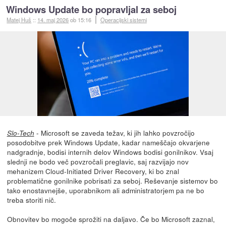
Windows Update bo popravljal za seboj
Matej Huš
::
14. maj 2026
ob 15:16
Operacijski sistemi
- Microsoft se zaveda težav, ki jih lahko povzročijo
Slo-Tech
posodobitve prek Windows Update, kadar nameščajo okvarjene
nadgradnje, bodisi internih delov Windows bodisi gonilnikov. Vsaj
slednji ne bodo več povzročali preglavic, saj razvijajo nov
mehanizem Cloud-Initiated Driver Recovery, ki bo znal
problematične gonilnike pobrisati za seboj. Reševanje sistemov bo
tako enostavnejše, uporabnikom ali administratorjem pa ne bo
treba storiti nič.
Obnovitev bo mogoče sprožiti na daljavo. Če bo Microsoft zaznal,