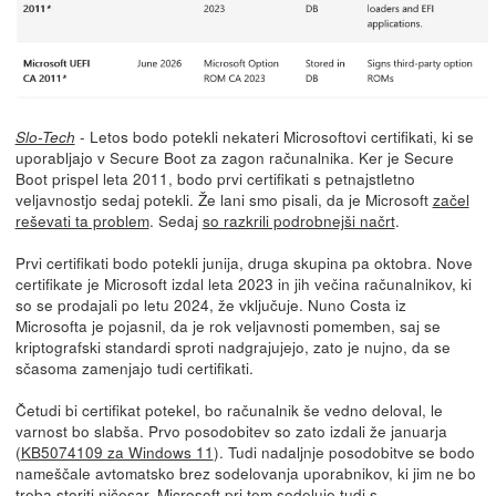
- Letos bodo potekli nekateri Microsoftovi certifikati, ki se
Slo-Tech
uporabljajo v Secure Boot za zagon računalnika. Ker je Secure
Boot prispel leta 2011, bodo prvi certifikati s petnajstletno
veljavnostjo sedaj potekli. Že lani smo pisali, da je Microsoft
začel
reševati ta problem
. Sedaj
so razkrili podrobnejši načrt
.
Prvi certifikati bodo potekli junija, druga skupina pa oktobra. Nove
certifikate je Microsoft izdal leta 2023 in jih večina računalnikov, ki
so se prodajali po letu 2024, že vključuje. Nuno Costa iz
Microsofta je pojasnil, da je rok veljavnosti pomemben, saj se
kriptografski standardi sproti nadgrajujejo, zato je nujno, da se
sčasoma zamenjajo tudi certifikati.
Četudi bi certifikat potekel, bo računalnik še vedno deloval, le
varnost bo slabša. Prvo posodobitev so zato izdali že januarja
(
KB5074109 za Windows 11
). Tudi nadaljnje posodobitve se bodo
nameščale avtomatsko brez sodelovanja uporabnikov, ki jim ne bo
treba storiti ničesar. Microsoft pri tem sodeluje tudi s...