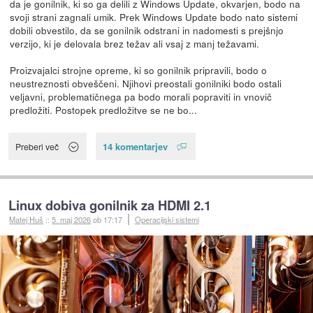
da je gonilnik, ki so ga delili z Windows Update, okvarjen, bodo na
svoji strani zagnali umik. Prek Windows Update bodo nato sistemi
dobili obvestilo, da se gonilnik odstrani in nadomesti s prejšnjo
verzijo, ki je delovala brez težav ali vsaj z manj težavami.
Proizvajalci strojne opreme, ki so gonilnik pripravili, bodo o
neustreznosti obveščeni. Njihovi preostali gonilniki bodo ostali
veljavni, problematičnega pa bodo morali popraviti in vnovič
predložiti. Postopek predložitve se ne bo...
14 komentarjev
Preberi več
Linux dobiva gonilnik za HDMI 2.1
Matej Huš
::
5. maj 2026
ob 17:17
Operacijski sistemi