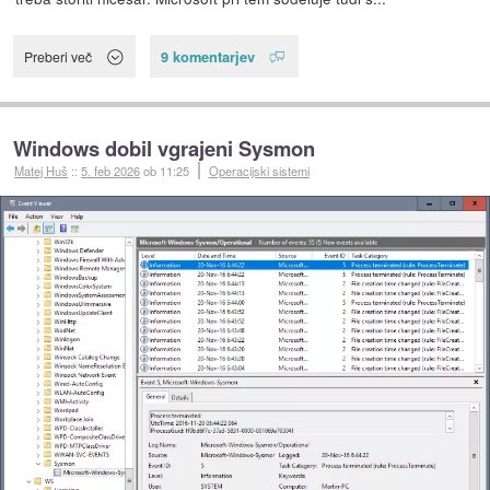
9 komentarjev
Preberi več
Windows dobil vgrajeni Sysmon
Matej Huš
::
5. feb 2026
ob 11:25
Operacijski sistemi