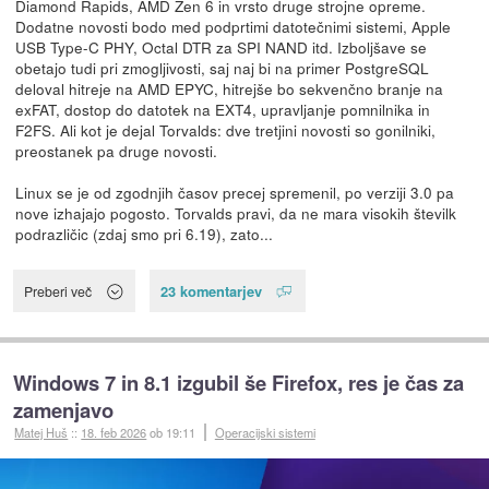
Diamond Rapids, AMD Zen 6 in vrsto druge strojne opreme.
Dodatne novosti bodo med podprtimi datotečnimi sistemi, Apple
USB Type-C PHY, Octal DTR za SPI NAND itd. Izboljšave se
obetajo tudi pri zmogljivosti, saj naj bi na primer PostgreSQL
deloval hitreje na AMD EPYC, hitrejše bo sekvenčno branje na
exFAT, dostop do datotek na EXT4, upravljanje pomnilnika in
F2FS. Ali kot je dejal Torvalds: dve tretjini novosti so gonilniki,
preostanek pa druge novosti.
Linux se je od zgodnjih časov precej spremenil, po verziji 3.0 pa
nove izhajajo pogosto. Torvalds pravi, da ne mara visokih številk
podrazličic (zdaj smo pri 6.19), zato...
23 komentarjev
Preberi več
Windows 7 in 8.1 izgubil še Firefox, res je čas za
zamenjavo
Matej Huš
::
18. feb 2026
ob 19:11
Operacijski sistemi