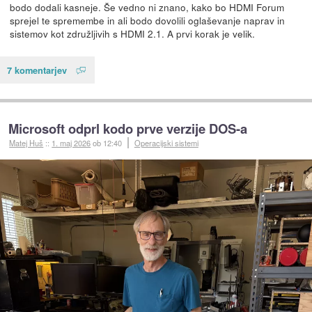
bodo dodali kasneje. Še vedno ni znano, kako bo HDMI Forum
sprejel te spremembe in ali bodo dovolili oglaševanje naprav in
sistemov kot združljivih s HDMI 2.1. A prvi korak je velik.
7 komentarjev
Microsoft odprl kodo prve verzije DOS-a
Matej Huš
::
1. maj 2026
ob 12:40
Operacijski sistemi