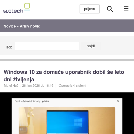
☰
Novice
»
Arhiv novic
Išči:
Windows 10 za domače uporabnik dobil še leto
dni življenja
Matej Huš
::
26. jun 2026
ob 16:49
Operacijski sistemi