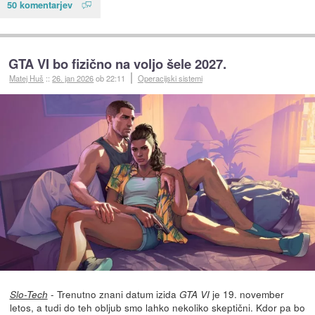
50 komentarjev
GTA VI bo fizično na voljo šele 2027.
Matej Huš
::
26. jan 2026
ob 22:11
Operacijski sistemi
- Trenutno znani datum izida
je 19. november
Slo-Tech
GTA VI
letos, a tudi do teh obljub smo lahko nekoliko skeptični. Kdor pa bo