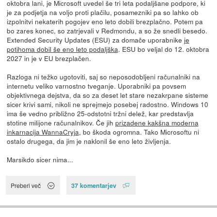
oktobra lani, je Microsoft uvedel še tri leta podaljšane podpore, ki
je za podjetja na voljo proti plačilu, posamezniki pa so lahko ob
izpolnitvi nekaterih pogojev eno leto dobili brezplačno. Potem pa
bo zares konec, so zatrjevali v Redmondu, a so že snedli besedo.
Extended Security Updates (ESU) za domače uporabnike
je
potihoma dobil še eno leto podaljška
. ESU bo veljal do 12. oktobra
2027 in je v EU brezplačen.
Razloga ni težko ugotoviti, saj so neposodobljeni računalniki na
internetu veliko varnostno tveganje. Uporabniki pa povsem
objektivnega dejstva, da so za deset let stare nezakrpane sisteme
sicer krivi sami, nikoli ne sprejmejo posebej radostno. Windows 10
ima še vedno približno 25-odstotni tržni delež, kar predstavlja
stotine milijone računalnikov. Če jih
prizadene kakšna moderna
inkarnacija WannaCryja
, bo škoda ogromna. Tako Microsoftu ni
ostalo drugega, da jim je naklonil še eno leto življenja.
Marsikdo sicer nima...
37 komentarjev
Preberi več