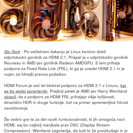
- Po večletnem čakanju je Linux končno dobil
Slo-Tech
odprtokodni gonilnik za HDMI 2.1. Prispel je v odprtokodni gonilnik
Nouveau in AMD-jev gonilnik Radeon AMDGPU. S tem prihaja
podpora za Fixed Rate Link (FRL), ki ga je uvedel HDMI 2.1 in je
nujen za hitrejši prenos podatkov.
HDMI Forum je več let blokiral podporo za HDMI 2.1 v Linuxu,
kar
se bo sedaj spremenilo
. Prejšnji petek je AMD-jev Harry Wentland
objavil
, da s podporo za HDMI FRL prihajajo višje ločljivosti,
dinamični HDR in druge funkcije, kot na primer spremenljiva hitrost
osveževanja.
Še vedno gre le za del novih funkcionalnosti, ki jih omogoča novi
HDMI, saj bo najbolj manjkala prav DSC (Display Stream
Compression). Wentland zagotavlja, da tudi to že preizkušajo in jo