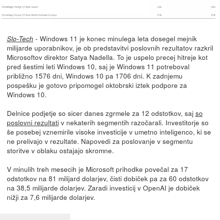
- Windows 11 je konec minulega leta dosegel mejnik
Slo-Tech
milijarde uporabnikov, je ob predstavitvi poslovnih rezultatov razkril
Microsoftov direktor Satya Nadella. To je uspelo precej hitreje kot
pred šestimi leti Windows 10, saj je Windows 11 potreboval
približno 1576 dni, Windows 10 pa 1706 dni. K zadnjemu
pospešku je gotovo pripomogel oktobrski iztek podpore za
Windows 10.
Delnice podjetje so sicer danes zgrmele za 12 odstotkov, saj
so
poslovni rezultati
v nekaterih segmentih razočarali. Investitorje so
še posebej vznemirile visoke investicije v umetno inteligenco, ki se
ne prelivajo v rezultate. Napovedi za poslovanje v segmentu
storitve v oblaku ostajajo skromne.
V minulih treh mesecih je Microsoft prihodke povečal za 17
odstotkov na 81 milijard dolarjev, čisti dobiček pa za 60 odstotkov
na 38,5 milijarde dolarjev. Zaradi investicij v OpenAI je dobiček
nižji za 7,6 milijarde dolarjev.