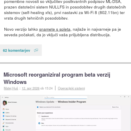
pomembne novosti so vključitev postkvantnih podpisov ML-DSA,
prazen datotečni sistem NULLFS in posodobitev drugih datotečnih
sistemov (self-healing xfs), prvi nastavki za Wi-Fi 8 (802.11bn) ter
vrsta drugih tehničnih posodobitev.
Novo verzijo lahko
snamete s spleta
, najlaže in najvarneje pa je
seveda počakati, da jo vključi vaša priljubljena distribucija.
62 komentarjev
Microsoft reorganiziral program beta verzij
Windows
Matej Huš
::
12. apr 2026
ob 15:24
Operacijski sistemi