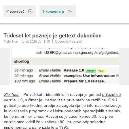
3 komentarji
Preberi več
Trideset let pozneje je gettext dokončan
Matej Huš
::
1. feb 2026
ob 19:15
Operacijski sistemi
- Po več kot tridesetih letih razvoja je gettext
prilezel do
Slo-Tech
verzije 1.0
, s čimer je uradno izšla prva stabilna različica. GNU
gettext je odprtkodno orodje za zagotavljanje internacionalizacije
in lokalizacije programov v Unixu podobnih operacijskih sistemih,
kot je na primer Linux. Razvoj se je začel konec 80. let, prve
verzije smo videli že v začetku 90. let, prva odprtokodna
implementacija pa je izšla leta 1995.