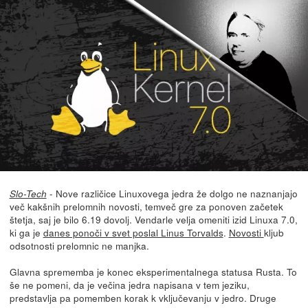
- Nove različice Linuxovega jedra že dolgo ne naznanjajo
Slo-Tech
več kakšnih prelomnih novosti, temveč gre za ponoven začetek
štetja, saj je bilo 6.19 dovolj. Vendarle velja omeniti izid Linuxa 7.0,
ki ga je
danes ponoči v svet poslal Linus Torvalds
.
Novosti
kljub
odsotnosti prelomnic ne manjka.
Glavna sprememba je konec eksperimentalnega statusa Rusta. To
še ne pomeni, da je večina jedra napisana v tem jeziku,
predstavlja pa pomemben korak k vključevanju v jedro. Druge