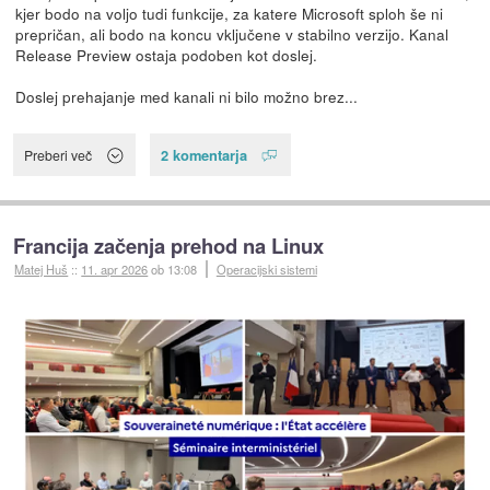
kjer bodo na voljo tudi funkcije, za katere Microsoft sploh še ni
prepričan, ali bodo na koncu vključene v stabilno verzijo. Kanal
Release Preview ostaja podoben kot doslej.
Doslej prehajanje med kanali ni bilo možno brez...
2 komentarja
Preberi več
Francija začenja prehod na Linux
Matej Huš
::
11. apr 2026
ob 13:08
Operacijski sistemi