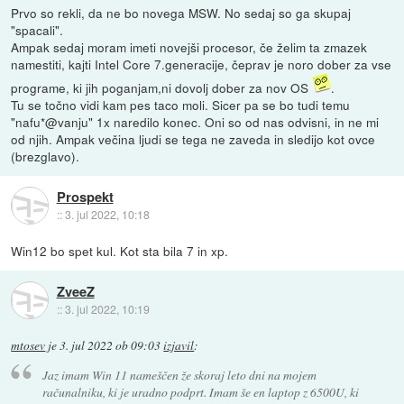
Prvo so rekli, da ne bo novega MSW. No sedaj so ga skupaj
"spacali".
Ampak sedaj moram imeti novejši procesor, če želim ta zmazek
namestiti, kajti Intel Core 7.generacije, čeprav je noro dober za vse
programe, ki jih poganjam,ni dovolj dober za nov OS
.
Tu se točno vidi kam pes taco moli. Sicer pa se bo tudi temu
"nafu*@vanju" 1x naredilo konec. Oni so od nas odvisni, in ne mi
od njih. Ampak večina ljudi se tega ne zaveda in sledijo kot ovce
(brezglavo).
Prospekt
::
3. jul 2022, 10:18
Win12 bo spet kul. Kot sta bila 7 in xp.
ZveeZ
::
3. jul 2022, 10:19
mtosev
je
3. jul 2022 ob 09:03
izjavil
:
Jaz imam Win 11 nameščen že skoraj leto dni na mojem
računalniku, ki je uradno podprt. Imam še en laptop z 6500U, ki