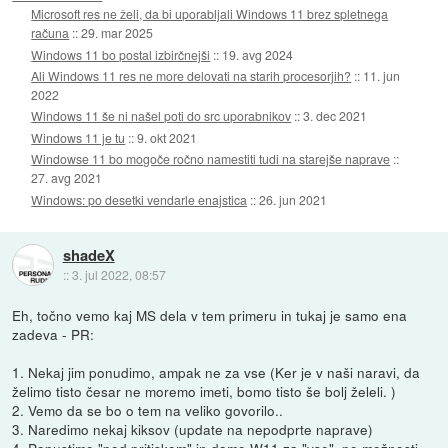
Microsoft res ne želi, da bi uporabljali Windows 11 brez spletnega
računa
::
29. mar 2025
Windows 11 bo postal izbirčnejši
::
19. avg 2024
Ali Windows 11 res ne more delovati na starih procesorjih?
::
11. jun
2022
Windows 11 še ni našel poti do src uporabnikov
::
3. dec 2021
Windows 11 je tu
::
9. okt 2021
Windowse 11 bo mogoče ročno namestiti tudi na starejše naprave
::
27. avg 2021
Windows: po desetki vendarle enajstica
::
26. jun 2021
shadeX
::
3. jul 2022, 08:57
Eh, točno vemo kaj MS dela v tem primeru in tukaj je samo ena
zadeva - PR:
1. Nekaj jim ponudimo, ampak ne za vse (Ker je v naši naravi, da
želimo tisto česar ne moremo imeti, bomo tisto še bolj želeli. )
2. Vemo da se bo o tem na veliko govorilo..
3. Naredimo nekaj kiksov (update na nepodprte naprave)
4. Popustimo "pod pritiskom" in damo W11 za "vse", po možnosti