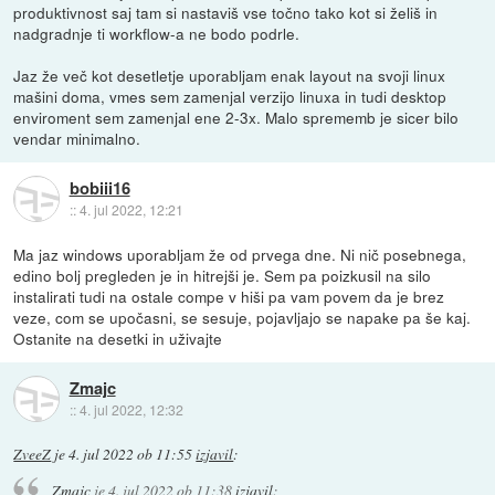
produktivnost saj tam si nastaviš vse točno tako kot si želiš in
nadgradnje ti workflow-a ne bodo podrle.
Jaz že več kot desetletje uporabljam enak layout na svoji linux
mašini doma, vmes sem zamenjal verzijo linuxa in tudi desktop
enviroment sem zamenjal ene 2-3x. Malo sprememb je sicer bilo
vendar minimalno.
bobiii16
::
4. jul 2022, 12:21
Ma jaz windows uporabljam že od prvega dne. Ni nič posebnega,
edino bolj pregleden je in hitrejši je. Sem pa poizkusil na silo
instalirati tudi na ostale compe v hiši pa vam povem da je brez
veze, com se upočasni, se sesuje, pojavljajo se napake pa še kaj.
Ostanite na desetki in uživajte
Zmajc
::
4. jul 2022, 12:32
ZveeZ
je
4. jul 2022 ob 11:55
izjavil
:
Zmajc
je
4. jul 2022 ob 11:38
izjavil
: