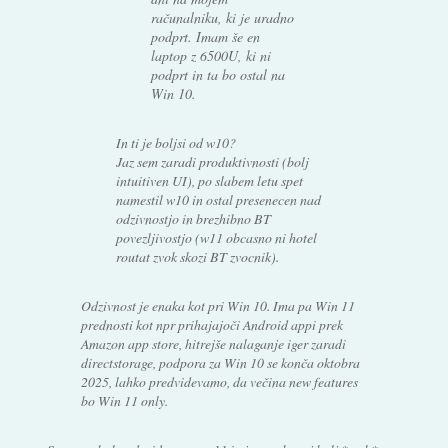
računalniku, ki je uradno
podprt. Imam še en
laptop z 6500U, ki ni
podprt in ta bo ostal na
Win 10.
In ti je boljsi od w10?
Jaz sem zaradi produktivnosti (bolj
intuitiven UI), po slabem letu spet
namestil w10 in ostal presenecen nad
odzivnostjo in brezhibno BT
povezljivostjo (w11 obcasno ni hotel
routat zvok skozi BT zvocnik).
Odzivnost je enaka kot pri Win 10. Ima pa Win 11
prednosti kot npr prihajajoči Android appi prek
Amazon app store, hitrejše nalaganje iger zaradi
directstorage, podpora za Win 10 se konča oktobra
2025, lahko predvidevamo, da večina new features
bo Win 11 only.