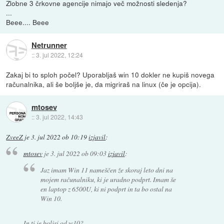
Zlobne 3 črkovne agencije nimajo več možnosti sledenja?
...
Beee.... Beee
Netrunner
::
3. jul 2022, 12:24
Zakaj bi to sploh počel? Uporabljaš win 10 dokler ne kupiš novega
računalnika, ali še boljše je, da migriraš na linux (če je opcija).
mtosev
::
3. jul 2022, 14:43
ZveeZ
je
3. jul 2022 ob 10:19
izjavil
:
mtosev
je
3. jul 2022 ob 09:03
izjavil
:
Jaz imam Win 11 nameščen že skoraj leto dni na
mojem računalniku, ki je uradno podprt. Imam še
en laptop z 6500U, ki ni podprt in ta bo ostal na
Win 10.
In ti je boljsi od w10?