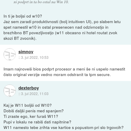
ni podprt in ta bo ostal na Win 10.
In ti je boljsi od w10?
Jaz sem zaradi produktivnosti (bolj intuitiven UI), po slabem letu
spet namestil w10 in ostal presenecen nad odzivnostjo in
brezhibno BT povezljivostjo (w11 obcasno ni hotel routat zvok
skozi BT zvocnik).
simnov
::
3. jul 2022, 10:53
Imam najnoveši bios podprt procesor a meni še ni uspelo namestit
čisto original verzije vedno moram odstranit ta tpm secure.
dexterboy
::
3. jul 2022, 11:03
Kaj je W11 boljši od W10?
Dobiš daljši penis med spanjem?
Ti zraste ego, ker furaš W11?
Pupi v lokalu ne rabiš dati napitnine?
W11 namesto tebe zrihta vse kartice s popustom pri slo trgovcih?