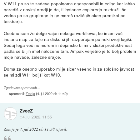
V W11 pa so te zadeve popolnoma onesposobili in edino kar lahko
narediš z novimi orodji je da, ti instance explorerja razdruži, še
vedno pa so grupirane in ne moreš različnih oken premikat po
taskbarju.
Osebno sem že dolgo vajen nekega workflowa, ko imam več
instanc map za fajle na disku si jih razporejam po neki svoji logiki.
Sedaj tega več ne morem in dejansko bi mi v službi produktivnost
padla če bi jih imel naložene tam. Ampak verjetno je to bolj problem
moje navade, železne srajce.
Doma za osebno uporabo mi je sicer vseeno in za splošno javnost
se mi zdi W11 boljši kot W10.
Zgodovina sprememb…
spremenil:
Zmajc
(
4. jul 2022 ob 11:40
)
ZveeZ
::
4. jul 2022, 11:55
Zmajc
je
4. jul 2022 ob 11:38
izjavil
: