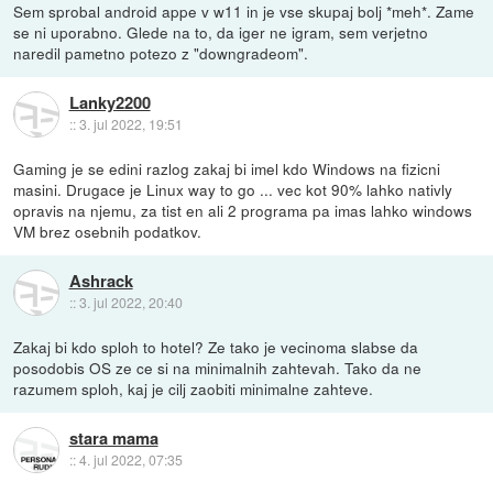
Sem sprobal android appe v w11 in je vse skupaj bolj *meh*. Zame
se ni uporabno. Glede na to, da iger ne igram, sem verjetno
naredil pametno potezo z "downgradeom".
Lanky2200
::
3. jul 2022, 19:51
Gaming je se edini razlog zakaj bi imel kdo Windows na fizicni
masini. Drugace je Linux way to go ... vec kot 90% lahko nativly
opravis na njemu, za tist en ali 2 programa pa imas lahko windows
VM brez osebnih podatkov.
Ashrack
::
3. jul 2022, 20:40
Zakaj bi kdo sploh to hotel? Ze tako je vecinoma slabse da
posodobis OS ze ce si na minimalnih zahtevah. Tako da ne
razumem sploh, kaj je cilj zaobiti minimalne zahteve.
stara mama
::
4. jul 2022, 07:35