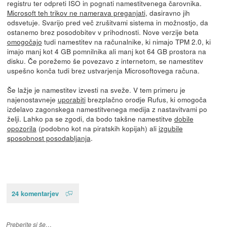
registru ter odpreti ISO in pognati namestitvenega čarovnika.
Microsoft teh trikov ne namerava preganjati
, dasiravno jih
odsvetuje. Svarijo pred več zrušitvami sistema in možnostjo, da
ostanemo brez posodobitev v prihodnosti. Nove verzije beta
omogočajo
tudi namestitev na računalnike, ki nimajo TPM 2.0, ki
imajo manj kot 4 GB pomnilnika ali manj kot 64 GB prostora na
disku. Če porežemo še povezavo z internetom, se namestitev
uspešno konča tudi brez ustvarjenja Microsoftovega računa.
Še lažje je namestitev izvesti na sveže. V tem primeru je
najenostavneje
uporabiti
brezplačno orodje Rufus, ki omogoča
izdelavo zagonskega namestitvenega medija z nastavitvami po
želji. Lahko pa se zgodi, da bodo takšne namestitve
dobile
opozorila
(podobno kot na piratskih kopijah) ali
izgubile
sposobnost posodabljanja
.
24 komentarjev
Preberite si še…