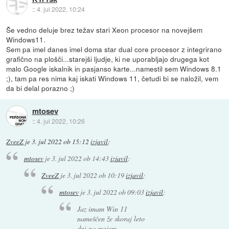
::
4. jul 2022, 10:24
Še vedno deluje brez težav stari Xeon procesor na novejšem
Windows11.
Sem pa imel danes imel doma star dual core procesor z integrirano
grafično na plošči...starejši ljudje, ki ne uporabljajo drugega kot
malo Google iskalnik in pasjanso karte...namestil sem Windows 8.1
;), tam pa res nima kaj iskati Windows 11, četudi bi se naložil, vem
da bi delal porazno ;)
mtosev
::
4. jul 2022, 10:26
ZveeZ
je
3. jul 2022 ob 15:12
izjavil
:
mtosev
je
3. jul 2022 ob 14:43
izjavil
:
ZveeZ
je
3. jul 2022 ob 10:19
izjavil
:
mtosev
je
3. jul 2022 ob 09:03
izjavil
:
Jaz imam Win 11
nameščen že skoraj leto
dni na mojem