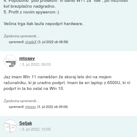
kot brezplačno nadgradno.
5. Profit z novim spywerom :)
Večina trga itak laufa nepodprt hardware.
Zgodovina sprememb…
spremenil:
shadeX
(
3. jul 2022 ob 08:58
)
mtosev
::
3. jul 2022, 09:03
Jaz imam Win 11 nameščen že skoraj leto dni na mojem
računalniku, ki je uradno podprt. Imam še en laptop z 6500U, ki ni
podprt in ta bo ostal na Win 10.
Zgodovina sprememb…
spremenil:
mtosev
(
3. jul 2022 ob 09:06
)
Seljak
::
3. jul 2022, 10:05