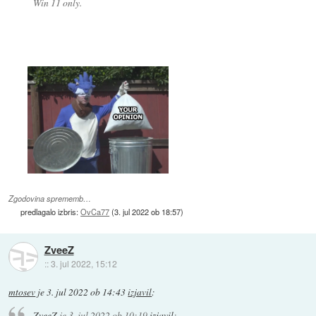
Win 11 only.
Zgodovina sprememb…
predlagalo izbris:
OvCa77
(
3. jul 2022 ob 18:57
)
ZveeZ
::
3. jul 2022, 15:12
mtosev
je
3. jul 2022 ob 14:43
izjavil
:
ZveeZ
je
3. jul 2022 ob 10:19
izjavil
: