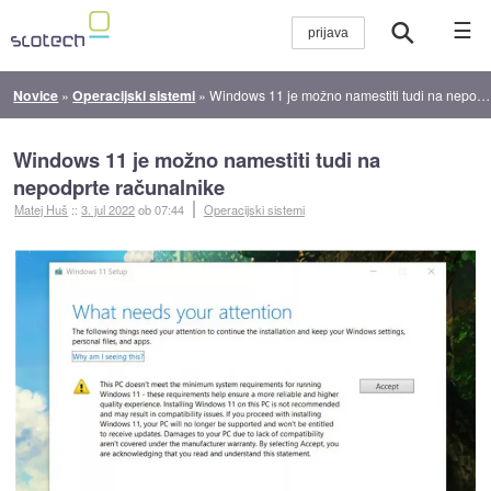
☰
Novice
»
Operacijski sistemi
»
Windows 11 je možno namestiti tudi na nepodprte računalnike
Windows 11 je možno namestiti tudi na
nepodprte računalnike
Matej Huš
::
3. jul 2022
ob 07:44
Operacijski sistemi