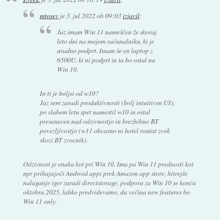
mtosev
je
3. jul 2022 ob 09:03
izjavil
:
Jaz imam Win 11 nameščen že skoraj
leto dni na mojem računalniku, ki je
uradno podprt. Imam še en laptop z
6500U, ki ni podprt in ta bo ostal na
Win 10.
In ti je boljsi od w10?
Jaz sem zaradi produktivnosti (bolj intuitiven UI),
po slabem letu spet namestil w10 in ostal
presenecen nad odzivnostjo in brezhibno BT
povezljivostjo (w11 obcasno ni hotel routat zvok
skozi BT zvocnik).
Odzivnost je enaka kot pri Win 10. Ima pa Win 11 prednosti kot
npr prihajajoči Android appi prek Amazon app store, hitrejše
nalaganje iger zaradi directstorage, podpora za Win 10 se konča
oktobra 2025, lahko predvidevamo, da večina new features bo
Win 11 only.