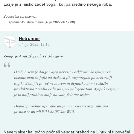
Lažje je z miško zadet vogal, kot pa sredino nekega roba.
Zgodovina sprememb…
spremenilo:
stara mama
(
4. jul 2022 ob 12:00
)
Netrunner
::
4. jul 2022, 12:10
Zmajc
je
4. jul 2022 ob 11:38
izjavil
:
Osebno sem že dolgo vajen nekega workflowa, ko imam več
instanc map za fajle na disku si jih razporejam po neki svoji
logiki. Sedaj tega več ne morem in dejansko bi mi v službi
produktivnost padla če bi jih imel naložene tam. Ampak verjetno
je to bolj problem moje navade, železne srajce.
Doma za osebno uporabo mi je sicer vseeno in za splošno
javnost se mi zdi W11 boljši kot W10.
Nevem sicer kaj točno počneš vendar prehod na Linux bi ti povečal