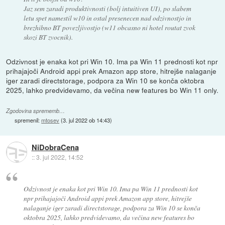
Jaz sem zaradi produktivnosti (bolj intuitiven UI), po slabem
letu spet namestil w10 in ostal presenecen nad odzivnostjo in
brezhibno BT povezljivostjo (w11 obcasno ni hotel routat zvok
skozi BT zvocnik).
Odzivnost je enaka kot pri Win 10. Ima pa Win 11 prednosti kot npr
prihajajoči Android appi prek Amazon app store, hitrejše nalaganje
iger zaradi directstorage, podpora za Win 10 se konča oktobra
2025, lahko predvidevamo, da večina new features bo Win 11 only.
Zgodovina sprememb…
spremenil:
mtosev
(
3. jul 2022 ob 14:43
)
NiDobraCena
::
3. jul 2022, 14:52
Odzivnost je enaka kot pri Win 10. Ima pa Win 11 prednosti kot
npr prihajajoči Android appi prek Amazon app store, hitrejše
nalaganje iger zaradi directstorage, podpora za Win 10 se konča
oktobra 2025, lahko predvidevamo, da večina new features bo