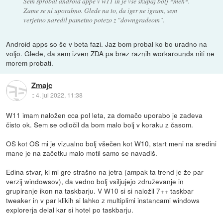
Sem sprobal android appe v w11 in je vse skupaj bolj *meh*.
Zame se ni uporabno. Glede na to, da iger ne igram, sem
verjetno naredil pametno potezo z "downgradeom".
Android apps so še v beta fazi. Jaz bom probal ko bo uradno na
voljo. Glede, da sem izven ZDA pa brez raznih workarounds niti ne
morem probati.
Zmajc
::
4. jul 2022, 11:38
W11 imam naložen cca pol leta, za domačo uporabo je zadeva
čisto ok. Sem se odločil da bom malo bolj v koraku z časom.
OS kot OS mi je vizualno bolj všečen kot W10, start meni na sredini
mane je na začetku malo motil samo se navadiš.
Edina stvar, ki mi gre strašno na jetra (ampak ta trend je že par
verzij windowsov), da vedno bolj vsiljujejo združevanje in
grupiranje ikon na taskbarju. V W10 si si naložil 7++ taskbar
tweaker in v par klikih si lahko z multiplimi instancami windows
explorerja delal kar si hotel po taskbarju.