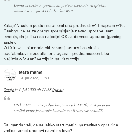
Doma za osebno uporabo mi je sicer vseeno in za splošno
javnost se mi zdi W11 boljši kot W10.
Zakaj? V celem postu nisi omenil ene prednosti w11 napram w10.
Osebno, ce se ze gremo spreminjanja navad uporabe, sem
mnenja, da je linux se najboljsi OS za domaco uporabo (gaming
aside).
W10 in w11 bi morala biti zastonj, ker ms itak sluzi z
uporabnikovimi podatki ter z oglasi + prednamescen bloat.
Naj izdajo "clean" verzijo in naj tisto trzijo.
stara mama
::
4. jul 2022, 11:59
Zmajc
je
4. jul 2022 ob 11:38
izjavil
:
OS kot OS mi je vizualno bolj všečen kot W10, start meni na
sredini mane je na začetku malo motil samo se navadiš.
Saj menda veš, da se lahko start meni v nastavitvah opravilne
vrstice komot prestavi nazaj na levo?