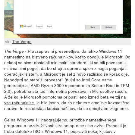
vir:
The Verge
- Pravzaprav ni presenetljivo, da lahko Windows 11
The Verge
namestimo na bistveno računalnikov, kot to dovoljuje Microsoft. Od
nekdaj so sicer obstajali minimalni standardi, ki so bili povezani z
minimalnimi pogoji, da bo strojna oprema sploh zmogla poganjati
operacijski sistem, a Microsoft je šel z novo različico še korak dlje.
Nepodprti so starejši procesorji (nujni so Intel Core osme
generacije ali AMD Ryzen 3000 s podporo za Secure Boot in TPM
2.0), potrebna sta tudi internetna povezava in Microsoftov račun.
A že ko je Microsoft
pomotoma pripustil eno izmed beta verzij na
vse računalnike
, je bilo jasno, da so nekatere omejitve kozmetične
narave. In res obstaja kopica načinov, da se omejitvam izognemo.
Če na Windows 11
nadgrajujemo
, pritožbe namestitvenega
programa o nezdružljivosti strojne opreme niso ovira. Prenesti je
treba datoteko ISO z Windows 11, popraviti nekaj ključev v