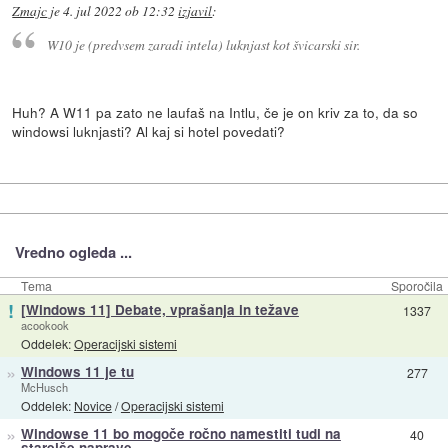
Zmajc
je
4. jul 2022 ob 12:32
izjavil
:
W10 je (predvsem zaradi intela) luknjast kot švicarski sir.
Huh? A W11 pa zato ne laufaš na Intlu, če je on kriv za to, da so
windowsi luknjasti? Al kaj si hotel povedati?
Vredno ogleda ...
Tema
Sporočila
!
[Windows 11] Debate, vprašanja in težave
1337
acookook
Oddelek:
Operacijski sistemi
»
Windows 11 je tu
277
McHusch
Oddelek:
Novice
/
Operacijski sistemi
»
Windowse 11 bo mogoče ročno namestiti tudi na
40
starejše naprave