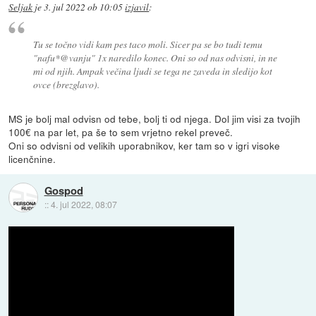
Seljak
je
3. jul 2022 ob 10:05
izjavil
:
Tu se točno vidi kam pes taco moli. Sicer pa se bo tudi temu
"nafu*@vanju" 1x naredilo konec. Oni so od nas odvisni, in ne
mi od njih. Ampak večina ljudi se tega ne zaveda in sledijo kot
ovce (brezglavo).
MS je bolj mal odvisn od tebe, bolj ti od njega. Dol jim visi za tvojih
100€ na par let, pa še to sem vrjetno rekel preveč.
Oni so odvisni od velikih uporabnikov, ker tam so v igri visoke
licenčnine.
Gospod
::
4. jul 2022, 08:07