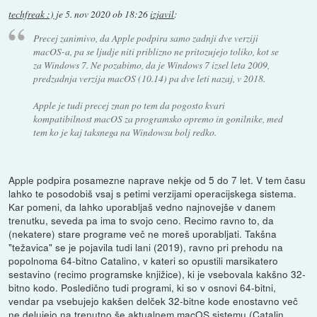
techfreak :)
je
5. nov 2020 ob 18:26
izjavil
:
Precej zanimivo, da Apple podpira samo zadnji dve verziji
macOS-a, pa se ljudje niti priblizno ne pritozujejo toliko, kot se
za Windows 7. Ne pozabimo, da je Windows 7 izsel leta 2009,
predzadnja verzija macOS (10.14) pa dve leti nazaj, v 2018.
Apple je tudi precej znan po tem da pogosto kvari
kompatibilnost macOS za programsko opremo in gonilnike, med
tem ko je kaj taksnega na Windowsu bolj redko.
Apple podpira posamezne naprave nekje od 5 do 7 let. V tem času
lahko te posodobiš vsaj s petimi verzijami operacijskega sistema.
Kar pomeni, da lahko uporabljaš vedno najnovejše v danem
trenutku, seveda pa ima to svojo ceno. Recimo ravno to, da
(nekatere) stare programe več ne moreš uporabljati. Takšna
"težavica" se je pojavila tudi lani (2019), ravno pri prehodu na
popolnoma 64-bitno Catalino, v kateri so opustili marsikatero
sestavino (recimo programske knjižice), ki je vsebovala kakšno 32-
bitno kodo. Posledično tudi programi, ki so v osnovi 64-bitni,
vendar pa vsebujejo kakšen delček 32-bitne kode enostavno več
ne delujejo na trenutno še aktualnem macOS sistemu (Catalin