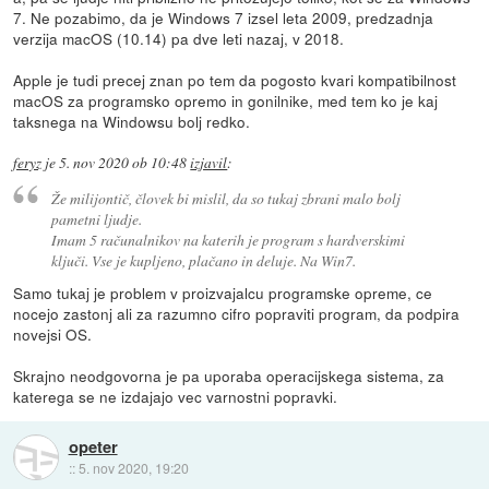
7. Ne pozabimo, da je Windows 7 izsel leta 2009, predzadnja
verzija macOS (10.14) pa dve leti nazaj, v 2018.
Apple je tudi precej znan po tem da pogosto kvari kompatibilnost
macOS za programsko opremo in gonilnike, med tem ko je kaj
taksnega na Windowsu bolj redko.
feryz
je
5. nov 2020 ob 10:48
izjavil
:
Že milijontič, človek bi mislil, da so tukaj zbrani malo bolj
pametni ljudje.
Imam 5 računalnikov na katerih je program s hardverskimi
ključi. Vse je kupljeno, plačano in deluje. Na Win7.
Samo tukaj je problem v proizvajalcu programske opreme, ce
nocejo zastonj ali za razumno cifro popraviti program, da podpira
novejsi OS.
Skrajno neodgovorna je pa uporaba operacijskega sistema, za
katerega se ne izdajajo vec varnostni popravki.
opeter
::
5. nov 2020, 19:20