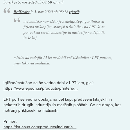
borisk
je
5. nov 2020 ob 08:59
izjavil
:
RedDrake
je
5. nov 2020 ob 08:18
izjavil
:
avtomatsko nameščanje nedelujočega gonilnika za
fizično priklopljen starejši tiskalnikov na LPT, ki se
po vsakem resetu namestijo in nastavijo na default,
in še kaj.
mislim da zadnjih 15 let ne dobiš več tiskalnika z LPT portom,
prav tako računalnika.
Iglične/matrične se še vedno dobi z LPT-jem, glej:
https://www.epson.si/products/printers/...
LPT port še vedno obstaja na cel kup, predvsem kitajskih in
nekaterih drugih industrijskih matičnih ploščah. Če ne drugo, kot
notranji priključek na matičnih.
Primeri:
https://iot.asus.com/products/industria...