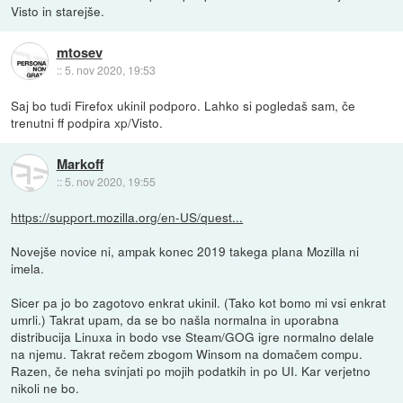
Visto in starejše.
mtosev
::
5. nov 2020, 19:53
Saj bo tudi Firefox ukinil podporo. Lahko si pogledaš sam, če
trenutni ff podpira xp/Visto.
Markoff
::
5. nov 2020, 19:55
https://support.mozilla.org/en-US/quest...
Novejše novice ni, ampak konec 2019 takega plana Mozilla ni
imela.
Sicer pa jo bo zagotovo enkrat ukinil. (Tako kot bomo mi vsi enkrat
umrli.) Takrat upam, da se bo našla normalna in uporabna
distribucija Linuxa in bodo vse Steam/GOG igre normalno delale
na njemu. Takrat rečem zbogom Winsom na domačem compu.
Razen, če neha svinjati po mojih podatkih in po UI. Kar verjetno
nikoli ne bo.