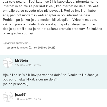
Jaz celo poznam ljudi kateri so šli iz kabelskega interneta na hot
internet in so me že par krat klicali, ker internet ne dela. Na wi-fi
omrežje pa se seveda niso niti povezali. Prej so imeli lan kabel,
zdaj pač hot modem in wi-fi adapter in pol internet ne dela.
Problem pa je, ker je zte modem bil izklopljen. Vklopim modem,
kliknem poveži in dela. Tudi pozabijo napolniti denar na hot in
dobijo sporočilo, da je na hot računu premalo sredstev. Še kakšno
bi se gladko spomnil.
Zgodovina sprememb…
spremenil:
mtosev
(
5. nov 2020 ob 20:28
)
MrStein
::
5. nov 2020, 23:37
Hja, šli so iz "nič klikov pa vseeno dela" na "vsake toliko časa je
potrebno nekaj klikat, sicer ne dela".
(so pa prišparali)
joze67
::
6. nov 2020, 07:37