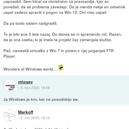
usposobit. Sem klical na ministrstvo za pravosodje, kjer so
povedali, da se problema zavedajo. Da je menda nekje en odvetnik
uspel zadevo spraviti v pogon na Win 10. Oni niso uspeli.
Da pa bodo sistem nadgradili.
To je bilo ene 3 leta nazaj. Do danes se ni spremenilo nič. Razen,
da je ona oseba, ki je imela ta projekt čez zamenjala službo.
Pač, namestiš virtualko z Win 7 in potem v njej poganjaš FTR
Player.
Wonders of Windows world...
mtosev
::
5. nov 2020, 18:08
Ja Windows je kriv, ker ne posodobijo sw.
Markoff
::
5. nov 2020, 18:16