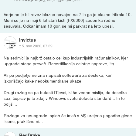
Verjetno je bil revez blazno navajen na 7 in ga je blazno iritirala 10.
Meni se je na moji 6 let stari kišti (FX6300) sedemka redno
sesuvala. Odkar imam 10 gor, se mi parkrat na leto ubesi.
Invictus
::
5. nov 2020, 07:39
Na sedmici je najbrž ostalo cel kup industrijskih računalnikov, kjer
upgrade stane preveč. Recertifikacija celotne naprave, itn...
Ali pa podjetje ne zna napisati softewara za desteko, ker
izkoriščajo kake nedokumentirane ukaze.
Drugi razlog so pa butasti ITjevci, ki še vedno mislijo, da desetka
sux, čeprav je to zdaj v Windows svetu defacto standard... In to
boljši...
Razloga za neupgrade, sploh če imaš s M$ urejeno pogodbo glede
licenc, praktično ni...
RedDrake