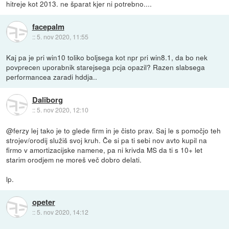
hitreje kot 2013. ne šparat kjer ni potrebno....
facepalm
::
5. nov 2020, 11:55
Kaj pa je pri win10 toliko boljsega kot npr pri win8.1, da bo nek
povprecen uporabnik starejsega pcja opazil? Razen slabsega
performancea zaradi hddja..
Daliborg
::
5. nov 2020, 12:10
@ferzy lej tako je to glede firm in je čisto prav. Saj le s pomočjo teh
strojev/orodij služiš svoj kruh. Če si pa ti sebi nov avto kupil na
firmo v amortizacijske namene, pa ni krivda MS da ti s 10+ let
starim orodjem ne moreš več dobro delati.
lp.
opeter
::
5. nov 2020, 14:12