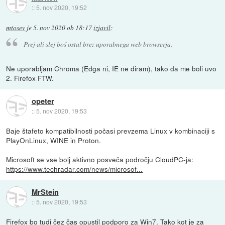
::
5. nov 2020, 19:52
mtosev
je
5. nov 2020 ob 18:17
izjavil
:
Prej ali slej boš ostal brez uporabnega web browserja.
Ne uporabljam Chroma (Edga ni, IE ne diram), tako da me boli uvo
2. Firefox FTW.
opeter
::
5. nov 2020, 19:53
Baje štafeto kompatibilnosti počasi prevzema Linux v kombinaciji s
PlayOnLinux, WINE in Proton.
Microsoft se vse bolj aktivno posveča področju CloudPC-ja:
https://www.techradar.com/news/microsof...
MrStein
::
5. nov 2020, 19:53
Firefox bo tudi čez čas opustil podporo za Win7. Tako kot je za