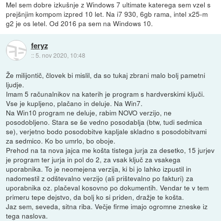
Mel sem dobre izkušnje z Windows 7 ultimate katerega sem vzel s
prejšnjim kompom izpred 10 let. Na i7 930, 6gb rama, intel x25-m
g2 je os letel. Od 2016 pa sem na Windows 10.
feryz
::
5. nov 2020, 10:48
Že milijontič, človek bi mislil, da so tukaj zbrani malo bolj pametni
ljudje.
Imam 5 računalnikov na katerih je program s hardverskimi ključi.
Vse je kupljeno, plačano in deluje. Na Win7.
Na Win10 program ne deluje, rabim NOVO verzijo, ne
posodobljeno. Stara se še vedno posodablja (btw, tudi sedmica
se), verjetno bodo posodobitve kapljale skladno s posodobitvami
za sedmico. Ko bo umrlo, bo oboje.
Prehod na ta nova jajca me košta tistega jurja za desetko, 15 jurjev
je program ter jurja in pol do 2, za vsak ključ za vsakega
uporabnika. To je neomejena verzija, ki bi jo lahko izpustil in
nadomestil z odštevalno verzijo (ali prištevalno po fakturi) za
uporabnika oz. plačeval kosovno po dokumentih. Vendar te v tem
primeru tepe dejstvo, da bolj ko si priden, dražje te košta.
Jaz sem, seveda, sitna riba. Večje firme imajo ogromne zneske iz
tega naslova.