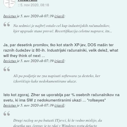
::
5. nov 2020, 08:18
Invictus
je
5. nov 2020 ob 07:39
izjavil
:
Na sedmici je najbrž ostalo cel kup industrijskih računalnikov,
kjer upgrade stane preveč. Recertifikacija celotne naprave, itn...
Ja, par desetink promilov, tko kot starih XP-jev, DOS mašin ter
raznih čudežev iz 80-ih. Industrijski računalniki, velik delež, what
will they think of next ...
Invictus
je
5. nov 2020 ob 07:39
izjavil
:
Ali pa podjetje ne zna napisati softewara za desteko, ker
izkoriščajo kake nedokumentirane ukaze.
Isto kot zgoraj. Ziher se uporablja par % osebnih računalnikov na
svetu, ki ima SW z nedokumentiranimi ukazi ... *rollseyes*
Invictus
je
5. nov 2020 ob 07:39
izjavil
:
Drugi razlog so pa butasti ITjevci, ki še vedno mislijo, da
desetka sux, čeprav je to zdaj v Windows svetu defacto