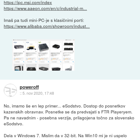
https://ipc.msi.com/index
https://www.aaeon.com/en/c/industrial-m...
Imaš pa tudi mini-PC-je s klasičnimi porti:
https://www.alibaba.com/showroom/indust...
poweroff
::
5. nov 2020, 17:48
No, imamo še en lep primer... eSodstvo. Dostop do posnetkov
kazenskih obravnav. Posnetke se da predvajati s FTR Playeryem.
Pa ne navadnim - posebna verzija, prilagojena točno za slovensko
eSodstvo.
Dela v Windows 7. Mislim da v 32-bit. Na Win10 mi je ni uspelo