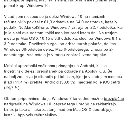
primat krepi Windows 10.
V zadnjem mesecu se je delež Windows 10 na namiznih
računalnikih povišal z 61,3 odstotka na 64,0 odstotoka,
kažejo
podatki NetMarketShare
. Windows 7 vztraja pri 22,7 odstotka, kar
je le slabi dve odstotni točki man kot pred letom dni. Na tretjem
mestu je Mac OS X 10.15 s 3,8 odstotka, sledi pa Windows 8.1 s
3,2 odstotka. Razčlemba zgolj po arhitekturah pokaže, da ima
Windows 88-odstotni delež, Mac 9-odstotnega, Linuxa pa 2-
odstotnega. Vse ostalo je v rangu zaokrožitvene napake.
Mobilni uporabniki večinoma prisegajo na Android, ki ima
tričetrtinski delež, preostanek pa odpade na Applov iOS. Še
najbolj zanimiva je situacija pri tablicah, kjer je v zadnjem mesecu
iPad (41,4 %) prehitel Android (33,8 %), medtem ko je iOS četrti
(24,7 %).
Ob tem pripomnimo, da je Windows 7 še vedno možno
brezplačno
nadgraditi
na Windows 10, čeprav tega uradno ne reklamirajo.
Linux je tako ali tako zastonj, medtem Mac OS X uporabljajo
lastniki Applovih računalnikov.