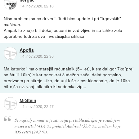
::
4. nov 2020, 22:18
Niso problem samo driverji. Tudi bios update-i pri "trgovskih"
mašinah.
Ampak te znajo biti dokaj poceni in vzdržljive in so lahko zelo
uporabne tudi za dva investicijska ciklusa.
Apofis
::
4. nov 2020, 22:30
Ma katerkoli malo starejši računalnik (5+ let), k sm dal gor 7ko(prej
so štulili 10ko)je kar naenkrat čudežno začel delat normalno,
predvsem pa hitreje...tko, da uni k še zmer klobasate, da je 10ka
hitrejša oz. vsaj tolk hitra kt sedemka zip...
MrStein
::
4. nov 2020, 22:47
Še najbolj zanimiva je situacija pri tablicah, kjer je v zadnjem
mesecu iPad (41,4 %) prehitel Android (33,8 %), medtem ko je
iOS četrti (24,7 %).