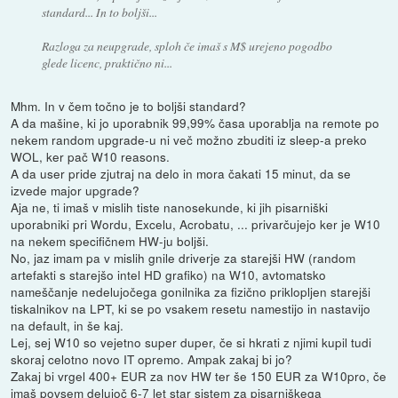
standard... In to boljši...
Razloga za neupgrade, sploh če imaš s M$ urejeno pogodbo
glede licenc, praktično ni...
Mhm. In v čem točno je to boljši standard?
A da mašine, ki jo uporabnik 99,99% časa uporablja na remote po
nekem random upgrade-u ni več možno zbuditi iz sleep-a preko
WOL, ker pač W10 reasons.
A da user pride zjutraj na delo in mora čakati 15 minut, da se
izvede major upgrade?
Aja ne, ti imaš v mislih tiste nanosekunde, ki jih pisarniški
uporabniki pri Wordu, Excelu, Acrobatu, ... privarčujejo ker je W10
na nekem specifičnem HW-ju boljši.
No, jaz imam pa v mislih gnile driverje za starejši HW (random
artefakti s starejšo intel HD grafiko) na W10, avtomatsko
nameščanje nedelujočega gonilnika za fizično priklopljen starejši
tiskalnikov na LPT, ki se po vsakem resetu namestijo in nastavijo
na default, in še kaj.
Lej, sej W10 so vejetno super duper, če si hkrati z njimi kupil tudi
skoraj celotno novo IT opremo. Ampak zakaj bi jo?
Zakaj bi vrgel 400+ EUR za nov HW ter še 150 EUR za W10pro, če
imaš povsem delujoč 6-7 let star sistem za pisarniškega