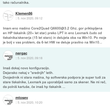
tako računalnika.
Klemen86
::
5. nov 2020, 09:12
Imam eno mašino Core2Quad Q6600@3.2 Ghz, gor priklopljena
en HP tiskalnik (20+ let star) preko LPT in eno Lexmark čudo od
tiskalnika/skenerja (15 let staro) in delujeta oba na Win10. Po moje
je bolj v vas problem, da 6-let HW ne deluje pravilno na Win10...
nergac
::
5. nov 2020, 09:18
Imaš dokaj novo konfiguracijo.
Dejansko nekaj v "srednjih" letih.
Dvojedrnik ni stara mašina, hp softverska podpora je super tudi za
stare tiskalnike, Lexmark pa uporabljaš samo za skener. Ne mi reč,
da polniš kartuše, če imaš hp tiskalnik ...
mtosev
::
5. nov 2020, 10:20