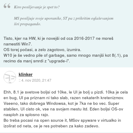
Kiro posiljevanje je spet to?
MS posiljuje svoje uporanike, ST pa z prikritim oglaševanjem
širi propagando.
Tisto, kjer na HW, ki je novejši od cca 2016-2017 ne moreš
namestiti Win7.
OS torej počasi, a zelo zagotovo, izumira.
W10 je še vedno pile of garbage, samo mnogo manjši kot 8(.1), pa
recimo da manj smrdi z "upgrade-i".
klinker
::
4. nov 2020, 21:47
Ehh, 8.1 je svetove boljsi od 10ke, le UI je bolj u pizdi. 10ka je cela
en bug, UI pa priznam ni tako slab, razen nekaterih kretenizmov.
Vseeno, tako dobrega Windowsa, kot je 7ka ne bo vec. Super
stabilen, UI cisto ok, vse na svojem mestu itd. Eden boljsi OS-ov
nasploh za splosno rajo.
Bo treba pocasi na open source it, MSov spyware v virtualko in
izolirat od neta, ce je res potreben za kako zadevo.