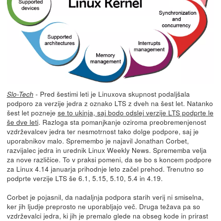
- Pred šestimi leti je Linuxova skupnost podaljšala
Slo-Tech
podporo za verzije jedra z oznako LTS z dveh na šest let. Natanko
šest let pozneje
se to ukinja, saj bodo odslej verzije LTS podprte le
še dve leti
. Razloga sta pomanjkanje oziroma preobremenjenost
vzdrževalcev jedra ter nesmotrnost tako dolge podpore, saj je
uporabnikov malo. Spremembo je najavil Jonathan Corbet,
razvijalec jedra in urednik Linux Weekly News. Sprememba velja
za nove različice. To v praksi pomeni, da se bo s koncem podpore
za Linux 4.14 januarja prihodnje leto začel prehod. Trenutno so
podprte verzije LTS še 6.1, 5.15, 5.10, 5.4 in 4.19.
Corbet je pojasnil, da nadaljnja podpora starih verij ni smiselna,
ker jih ljudje preprosto ne uporabljajo več. Druga težava pa so
vzdrževalci jedra, ki jih je premalo glede na obseg kode in prirast