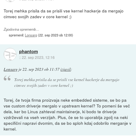
Torej mehka prisila da se prisili vse kernel hackerje da mergajo
cimvec svojih zadev v core kernel ;)
Zgodovina sprememb…
spremenil:
Lonsarg
(
22. sep 2023 ob 12:00
)
phantom
::
22. sep 2023, 12:16
Lonsarg
je
22. sep 2023 ob 11:57
izjavil
:
Torej mehka prisila da se prisili vse kernel hackerje da mergajo
cimvec svojih zadev v core kernel ;)
Torej, če tvoja firma proizvaja neke embedded sisteme, se bo pa
vse custom driverje mergalo v upstream kernel? To pomeni še več
dela, ker bo Linus zahteval maintainerje, ki bodo te driverje
vzdrževali na vseh verzijah. Plus, če se to uporablja zgolj na neki
specifični napravi dvomim, da se bo sploh kdaj odobrilo merganje v
kernel.