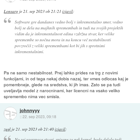
Lonsarg
je
21. sep 2023 ob 21:21
izjavil
:
Software gre dandanes vedno bolj v inkrementalno smer, vedno
bolj se dela na majhnih spremembah in tudi na svojih projektih
vidim da je inkrementalnost edina vzdržna stvar, ker velike
spremembe so nočna mora in na koncu več nestabilnosti
povzročiš z veliki spremembami kot bi jih s sprotnimi
inkrementalnimi.
Pa ne samo nestabilnost. Prej lahko prides na trg z novimi
funkcijami, in od tega nekaj dobis nazaj, ter vmes odlocas kaj je
pomembneje, glede na sredstva, ki jih imas. Zato se pa tudi
uveljavlja model z narocninami, ker licencni na vsako veliko
spremembo nima vec smisla.
johnnyyy
::
22. sep 2023, 09:18
zugl
je
21. sep 2023 ob 21:40
izjavil
:
No sej userspace stvari, spisane za nek kernel, bodo delale tudi