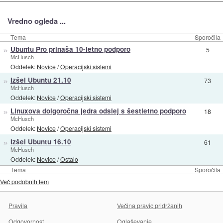
Vredno ogleda ...
Tema
Sporočila
»
Ubuntu Pro prinaša 10-letno podporo
5
McHusch
Oddelek:
Novice
/
Operacijski sistemi
»
Izšel Ubuntu 21.10
73
McHusch
Oddelek:
Novice
/
Operacijski sistemi
»
Linuxova dolgoročna jedra odslej s šestletno podporo
18
McHusch
Oddelek:
Novice
/
Operacijski sistemi
»
Izšel Ubuntu 16.10
61
McHusch
Oddelek:
Novice
/
Ostalo
Tema
Sporočila
Več podobnih tem
Pravila
Večina pravic pridržanih
Odgovornost
Oglaševanje