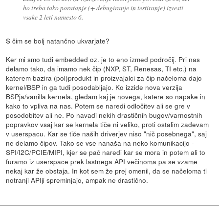
bo treba tako poratanje (+ debugiranje in testiranje) izvesti
vsake 2 leti namesto 6.
S čim se bolj natančno ukvarjate?
Ker mi smo tudi embedded oz. je to eno izmed področij. Pri nas
delamo tako, da imamo nek čip (NXP, ST, Renesas, TI etc.) na
katerem bazira (pol)produkt in proizvajalci za čip načeloma dajo
kernel/BSP in ga tudi posodabljajo. Ko izzide nova verzija
BSPja/vanilla kernela, gledam kaj je novega, katere so napake in
kako to vpliva na nas. Potem se naredi odločitev ali se gre v
posodobitev ali ne. Po navadi nekih drastičnih bugov/varnostnih
popravkov vsaj kar se kernela tiče ni veliko, proti ostalim zadevam
v userspacu. Kar se tiče naših driverjev niso "nič posebnega", saj
ne delamo čipov. Tako se vse nanaša na neko komunikacijo -
SPI/I2C/PCIE/MIPI, kjer se pač naredi kar se mora in potem ali to
furamo iz userspace prek lastnega API večinoma pa se vzame
nekaj kar že obstaja. In kot sem že prej omenil, da se načeloma ti
notranji APIji spreminjajo, ampak ne drastično.