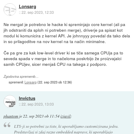
Lonsarg
::
22. sep 2023, 12:33
Ne mergat je potrebno le hacke ki spreminjajo core kernel (ali pa
jih odstraniti da sploh ni potreben merge), driverje pa spisat kot
modul ki komunicira z kernel API. Je johnnyyy povedal da tako dela
in so prilagoditve na nov kernel na ta način minimalne.
Če pa gre za kak low-level driver ki se tiče samega CPUja pa to
seveda spada v merge in to načeloma poskrbijo že proizvajalci
samih CPUjev, sicer menjaš CPU na takega z podporo.
Zgodovina sprememb…
spremenil:
Lonsarg
(
22. sep 2023 ob 12:36
)
Invictus
::
22. sep 2023, 13:03
phantom
je
22. sep 2023 ob 11:54
izjavil
:
LTS-ji so potrebni za tiste, ki uporabljamo customizirana jedra.
Predstavljaj si zdaj razne embedded naprave, ki uporabljajo