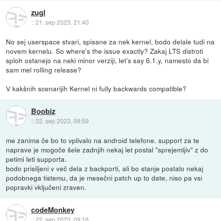
zugl
::
21. sep 2023, 21:40
No sej userspace stvari, spisane za nek kernel, bodo delale tudi na
novem kernelu. So where's the issue exactly? Zakaj LTS distroti
sploh ostanejo na neki minor verziji, let's say 6.1.y, namesto da bi
sam mel rolling release?
V kakšnih scenarijih Kernel ni fully backwards compatible?
Boobiz
::
22. sep 2023, 08:59
me zanima če bo to vplivalo na android telefone. support za te
naprave je mogoče šele zadnjih nekaj let postal "sprejemljiv" z do
petimi leti supporta.
bodo prisiljeni v več dela z backporti, ali bo stanje postalo nekaj
podobnega tistemu, da je mesečni patch up to date, niso pa vsi
popravki vključeni zraven.
codeMonkey
::
22. sep 2023, 09:16