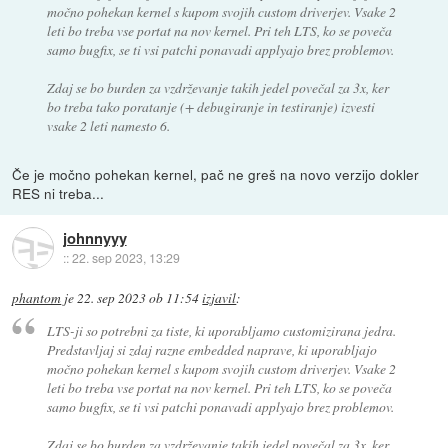
močno pohekan kernel s kupom svojih custom driverjev. Vsake 2
leti bo treba vse portat na nov kernel. Pri teh LTS, ko se poveča
samo bugfix, se ti vsi patchi ponavadi applyajo brez problemov.
Zdaj se bo burden za vzdrževanje takih jedel povečal za 3x, ker
bo treba tako poratanje (+ debugiranje in testiranje) izvesti
vsake 2 leti namesto 6.
Če je močno pohekan kernel, pač ne greš na novo verzijo dokler
RES ni treba...
johnnyyy
::
22. sep 2023, 13:29
phantom
je
22. sep 2023 ob 11:54
izjavil
:
LTS-ji so potrebni za tiste, ki uporabljamo customizirana jedra.
Predstavljaj si zdaj razne embedded naprave, ki uporabljajo
močno pohekan kernel s kupom svojih custom driverjev. Vsake 2
leti bo treba vse portat na nov kernel. Pri teh LTS, ko se poveča
samo bugfix, se ti vsi patchi ponavadi applyajo brez problemov.
Zdaj se bo burden za vzdrževanje takih jedel povečal za 3x, ker