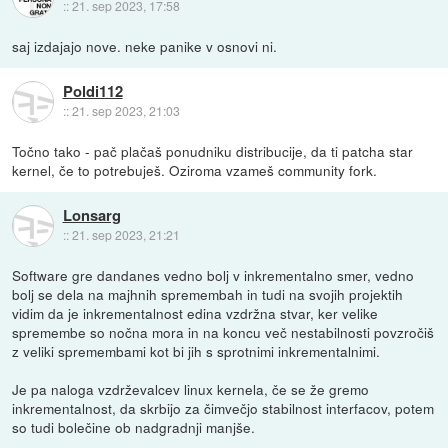
::
21. sep 2023, 17:58
saj izdajajo nove. neke panike v osnovi ni.
Poldi112
::
21. sep 2023, 21:03
Točno tako - pač plačaš ponudniku distribucije, da ti patcha star
kernel, če to potrebuješ. Oziroma vzameš community fork.
Lonsarg
::
21. sep 2023, 21:21
Software gre dandanes vedno bolj v inkrementalno smer, vedno
bolj se dela na majhnih spremembah in tudi na svojih projektih
vidim da je inkrementalnost edina vzdržna stvar, ker velike
spremembe so nočna mora in na koncu več nestabilnosti povzročiš
z veliki spremembami kot bi jih s sprotnimi inkrementalnimi.
Je pa naloga vzdrževalcev linux kernela, če se že gremo
inkrementalnost, da skrbijo za čimvečjo stabilnost interfacov, potem
so tudi bolečine ob nadgradnji manjše.