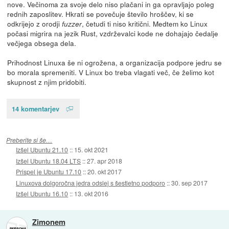
nove. Večinoma za svoje delo niso plačani in ga opravljajo poleg
rednih zaposlitev. Hkrati se povečuje število hroščev, ki se
odkrijejo z orodji
, četudi ti niso kritični. Medtem ko Linux
fuzzer
počasi migrira na jezik Rust, vzdrževalci kode ne dohajajo čedalje
večjega obsega dela.
Prihodnost Linuxa še ni ogrožena, a organizacija podpore jedru se
bo morala spremeniti. V Linux bo treba vlagati več, če želimo kot
skupnost z njim pridobiti.
14 komentarjev
Preberite si še…
Izšel Ubuntu 21.10
::
15. okt 2021
Izšel Ubuntu 18.04 LTS
::
27. apr 2018
Prispel je Ubuntu 17.10
::
20. okt 2017
Linuxova dolgoročna jedra odslej s šestletno podporo
::
30. sep 2017
Izšel Ubuntu 16.10
::
13. okt 2016
Zimonem