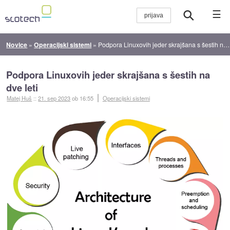
☰
Novice
»
Operacijski sistemi
»
Podpora Linuxovih jeder skrajšana s šestih na dve leti
Podpora Linuxovih jeder skrajšana s šestih na
dve leti
Matej Huš
::
21. sep 2023
ob 16:55
Operacijski sistemi