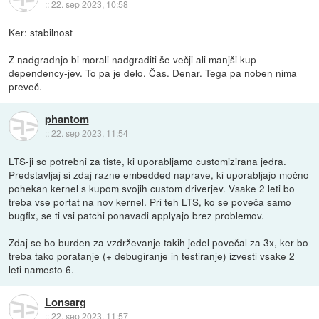
::
22. sep 2023, 10:58
Ker: stabilnost
Z nadgradnjo bi morali nadgraditi še večji ali manjši kup
dependency-jev. To pa je delo. Čas. Denar. Tega pa noben nima
preveč.
phantom
::
22. sep 2023, 11:54
LTS-ji so potrebni za tiste, ki uporabljamo customizirana jedra.
Predstavljaj si zdaj razne embedded naprave, ki uporabljajo močno
pohekan kernel s kupom svojih custom driverjev. Vsake 2 leti bo
treba vse portat na nov kernel. Pri teh LTS, ko se poveča samo
bugfix, se ti vsi patchi ponavadi applyajo brez problemov.
Zdaj se bo burden za vzdrževanje takih jedel povečal za 3x, ker bo
treba tako poratanje (+ debugiranje in testiranje) izvesti vsake 2
leti namesto 6.
Lonsarg
::
22. sep 2023, 11:57