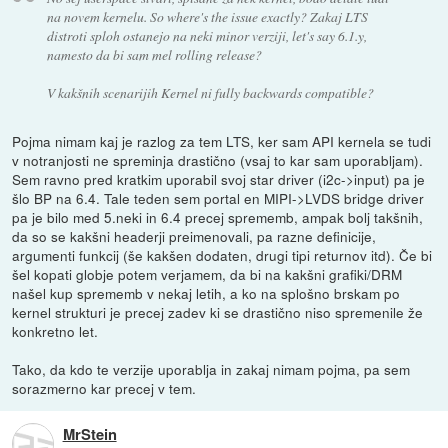
na novem kernelu. So where's the issue exactly? Zakaj LTS
distroti sploh ostanejo na neki minor verziji, let's say 6.1.y,
namesto da bi sam mel rolling release?
V kakšnih scenarijih Kernel ni fully backwards compatible?
Pojma nimam kaj je razlog za tem LTS, ker sam API kernela se tudi
v notranjosti ne spreminja drastično (vsaj to kar sam uporabljam).
Sem ravno pred kratkim uporabil svoj star driver (i2c->input) pa je
šlo BP na 6.4. Tale teden sem portal en MIPI->LVDS bridge driver
pa je bilo med 5.neki in 6.4 precej sprememb, ampak bolj takšnih,
da so se kakšni headerji preimenovali, pa razne definicije,
argumenti funkcij (še kakšen dodaten, drugi tipi returnov itd). Če bi
šel kopati globje potem verjamem, da bi na kakšni grafiki/DRM
našel kup sprememb v nekaj letih, a ko na splošno brskam po
kernel strukturi je precej zadev ki se drastično niso spremenile že
konkretno let.
Tako, da kdo te verzije uporablja in zakaj nimam pojma, pa sem
sorazmerno kar precej v tem.
MrStein