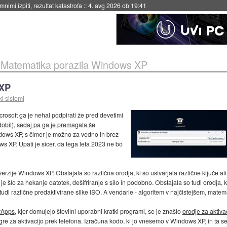
nimi izpiti, rezultat katastrofa
::
4. avg 2026 ob 19:41
»
Matematika porazila Windows XP
 XP
i sistemi
crosoft ga je nehal podpirati že pred devetimi
obil
),
sedaj pa ga je premagala še
ndows XP, s čimer je možno za vedno in brez
ws XP. Upati je sicer, da tega leta 2023 ne bo
 verzije Windows XP. Obstajala so različna orodja, ki so ustvarjala različne ključe ali
šlo za hekanje datotek, dešifriranje s silo in podobno. Obstajala so tudi orodja, 
 tudi različne predaktivirane slike ISO. A vendarle - algoritem v najčistejšem, mat
yApps
, kjer domujejo številni uporabni kratki programi, se je znašlo
orodje za aktiv
 gre za aktivacijo prek telefona. Izračuna kodo, ki jo vnesemo v Windows XP, in ta 