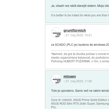
Ja, včasih res rabiš starejši sistem. Moja i
It is better to be hated for what you are than
gruntfürmich
::
27. maj 2023, 10:21
za SCADO (PLC-je) laufamo še windows 2000
"Namreč, da gre ta družba počasi v norost i
visoko organizirana bebavost, do podrobnosti
Psiholog HUBERT POŽARNIK, v Oni, o smise
mtosev
::
27. maj 2023, 11:06
Tole je uporabno. Samo več ne rabim wind
Core i9 10900X, ASUS Prime X299 Edition 
ASUS ROG Strix RTX 2080 Super, Samsung
Pro,