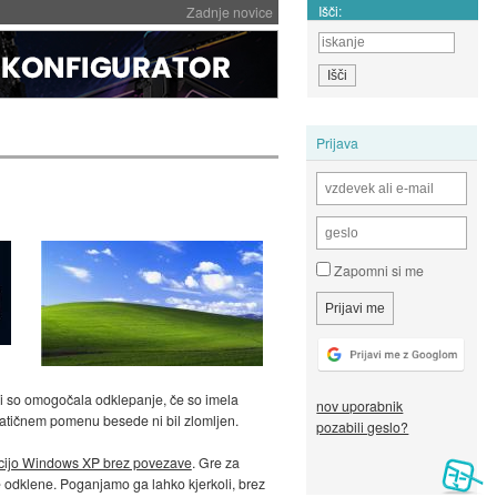
Išči:
Zadnje novice
Prijava
Zapomni si me
ki so omogočala odklepanje, če so imela
nov uporabnik
ematičnem pomenu besede ni bil zlomljen.
pozabili geslo?
acijo Windows XP brez povezave
. Gre za
se odklene. Poganjamo ga lahko kjerkoli, brez