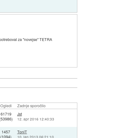
ih potreboval za "novejse" TETRA
Ogledi
Zadnje sporočilo
61719
Jst
(53986)
12. apr 2016 12:40:33
1457
ToniT
(1094)
10. jan 2013 06:21:10