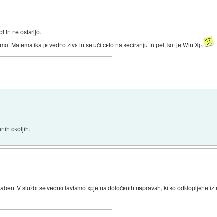
 in ne ostarijo.
emo. Matematika je vedno živa in se uči celo na seciranju trupel, kot je Win Xp.
nih okoljih.
aben. V službi se vedno lavfamo xpje na določenih napravah, ki so odklopljene iz 