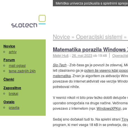
Mehiška univerza poizkusila s spletnimi sprejem
Novice
»
Operacijski sistemi
Novice
Matematika porazila Windows
arhiv
Matej Huš
::
26. maj 2023
ob 19:48
Operacijsk
Forum
Slo-Tech
- Zob časa ga je povozil že zdavnaj, Mi
mali oglasi
leti (dasiravno ga je
potem še vseeno kdaj posod
teme zadnjih 24h
matematika
. Znan je algoritem za aktivacijo Wi
Članki
povezave do internet aktivirati vse verzije Windo
potreboval nihče.
Zaposlitve
brskaj
V resnici nikoli ni bilo prav težko dobiti delujoče
Ostalo
uporabo omogočala na druge načine. Večinoma je 
pravila
povezavo z internetom (npr.
WindowsXPKg
), pa
Sedaj smo dočakali tudi to. Na spletni strani
Tin
program, ki meri vsega 18 kB in se pretvarja, da