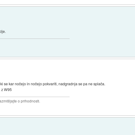
ije.
h, ki se kar nočejo in nočejo pokvariti, nadgradnja se pa ne splača.
da z W95
razmišljajte o prihodnosti.