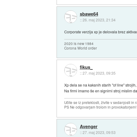
sbawe64
::
26. maj 2023, 21:34
Corporate verzija xp je delovala brez aktivac
2020 is new 1984
Corona World order
fikus_
::
27. maj 2023, 09:35
Xp dela se na kaksnih starih "of line" stroji
Na firmi imamo še en signirni stroj mislim 
Učite se iz preteklosti, živite v sedanjosti in 
PS Ne odgovarjam trolom in provokatorjem!
Avenger
::
27. maj 2023, 09:53