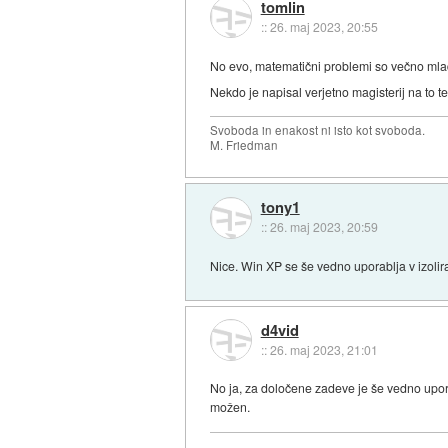
tomlin
::
26. maj 2023, 20:55
No evo, matematični problemi so večno mladi
Nekdo je napisal verjetno magisterij na to t
Svoboda in enakost ni isto kot svoboda.
M. Friedman
tony1
::
26. maj 2023, 20:59
Nice. Win XP se še vedno uporablja v izolira
d4vid
::
26. maj 2023, 21:01
No ja, za določene zadeve je še vedno upor
možen.