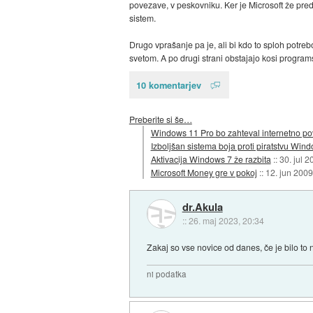
povezave, v peskovniku. Ker je Microsoft že pred
sistem.
Drugo vprašanje pa je, ali bi kdo to sploh potre
svetom. A po drugi strani obstajajo kosi program
10 komentarjev
Preberite si še…
Windows 11 Pro bo zahteval internetno p
Izboljšan sistema boja proti piratstvu Win
Aktivacija Windows 7 že razbita
::
30. jul 2
Microsoft Money gre v pokoj
::
12. jun 2009
dr.Akula
::
26. maj 2023, 20:34
Zakaj so vse novice od danes, če je bilo t
ni podatka