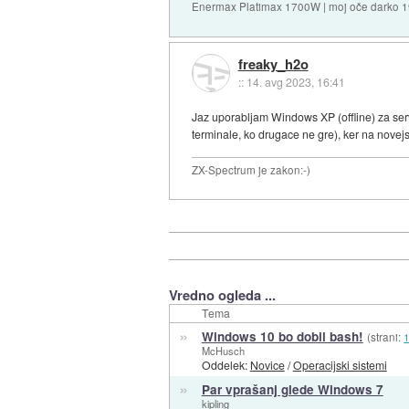
Enermax Platimax 1700W | moj oče darko 
freaky_h2o
::
14. avg 2023, 16:41
Jaz uporabljam Windows XP (offline) za serv
terminale, ko drugace ne gre), ker na novej
ZX-Spectrum je zakon:-)
Vredno ogleda ...
Tema
»
Windows 10 bo dobil bash!
(strani:
McHusch
Oddelek:
Novice
/
Operacijski sistemi
»
Par vprašanj glede Windows 7
kipling