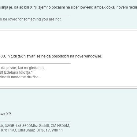
zkušnja je, da so bili XPji izjemno počasni na sicer low-end ampak dokaj novem račun
 to be loved for something you are not.
, in tudi takih stvari se ne da posodobiti na nove windowse.
n da je vse, kar mi gledamo,
 izdelana idiotija."
lnosti moderne družbe...
ows XP.
30, 32GB 4x8 3600Mhz G.skill, CM H500M,
 970 PRO, UltraSharp UP3017, Win 11