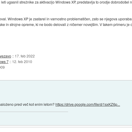
 leti ugasnil strežnike za aktivacijo Windows XP, predstavlja to orodje dobrodošel
boval. Windows XP je zastarel in varnostno problematičen, zato se njegova uporaba
ske in strojne opreme, ki ne bodo delovali z ničemer novejšim. V takem primeru je o
ovezavo
::
17. feb 2022
dows 7
::
12. feb 2010
009
o naloženo pred več kot enim letom?
https://drive.google.com/file/d/1sxKZ6p...