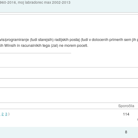
1960-2016, moj labradorec max 2002-2013
is/programiranje (tudi starejsih) radijskih postaj (tudi v dolocenih primerih sem j
sih Winsih in racunalnikih tega (zal) ne morem poceti.
Sporočila
1
2
3
)
114
8