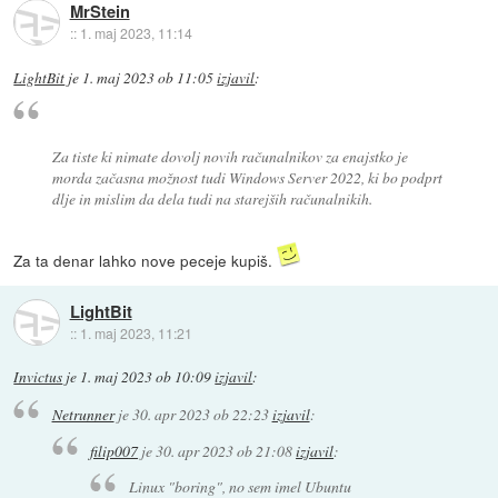
MrStein
::
1. maj 2023, 11:14
LightBit
je
1. maj 2023 ob 11:05
izjavil
:
Za tiste ki nimate dovolj novih računalnikov za enajstko je
morda začasna možnost tudi Windows Server 2022, ki bo podprt
dlje in mislim da dela tudi na starejših računalnikih.
Za ta denar lahko nove peceje kupiš.
LightBit
::
1. maj 2023, 11:21
Invictus
je
1. maj 2023 ob 10:09
izjavil
:
Netrunner
je
30. apr 2023 ob 22:23
izjavil
:
filip007
je
30. apr 2023 ob 21:08
izjavil
:
Linux "boring", no sem imel Ubuntu