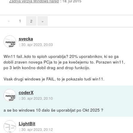
Zadnja verzija Windows nared
::
18. jul 2015
«
1
2
»
svecka
::
30. apr 2023, 20:03
Win11 fail..kdo to sploh uporablja? 20% uporabnikov, ki so ga
dobili zraven novega PCja to je pa kvečejemu to. Porazen win11,
po 3 letih končno dobil drag and drop funkcijo.
Vsak drugi windows je FAIL, to je pokazalo tudi win11.
coderX
::
30. apr 2023, 20:10
a se bo windows 10 dalo še uporabljat po Okt 2025 ?
LightBit
::
30. apr 2023, 20:12