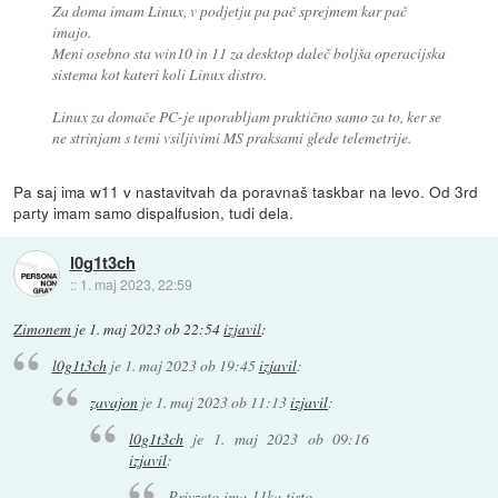
Za doma imam Linux, v podjetju pa pač sprejmem kar pač
imajo.
Meni osebno sta win10 in 11 za desktop daleč boljša operacijska
sistema kot kateri koli Linux distro.
Linux za domače PC-je uporabljam praktično samo za to, ker se
ne strinjam s temi vsiljivimi MS praksami glede telemetrije.
Pa saj ima w11 v nastavitvah da poravnaš taskbar na levo. Od 3rd
party imam samo dispalfusion, tudi dela.
l0g1t3ch
::
1. maj 2023, 22:59
Zimonem
je
1. maj 2023 ob 22:54
izjavil
:
l0g1t3ch
je
1. maj 2023 ob 19:45
izjavil
:
zavajon
je
1. maj 2023 ob 11:13
izjavil
:
l0g1t3ch
je
1. maj 2023 ob 09:16
izjavil
:
Privzeto ima 11ka tisto