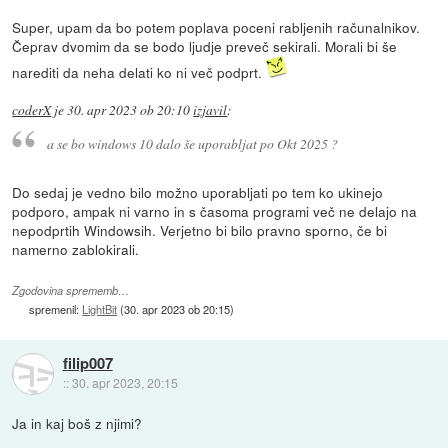
Super, upam da bo potem poplava poceni rabljenih računalnikov.
Čeprav dvomim da se bodo ljudje preveč sekirali. Morali bi še
narediti da neha delati ko ni več podprt.
coderX
je
30. apr 2023 ob 20:10
izjavil
:
a se bo windows 10 dalo še uporabljat po Okt 2025 ?
Do sedaj je vedno bilo možno uporabljati po tem ko ukinejo
podporo, ampak ni varno in s časoma programi več ne delajo na
nepodprtih Windowsih. Verjetno bi bilo pravno sporno, če bi
namerno zablokirali.
Zgodovina sprememb…
spremenil:
LightBit
(
30. apr 2023 ob 20:15
)
filip007
::
30. apr 2023, 20:15
Ja in kaj boš z njimi?