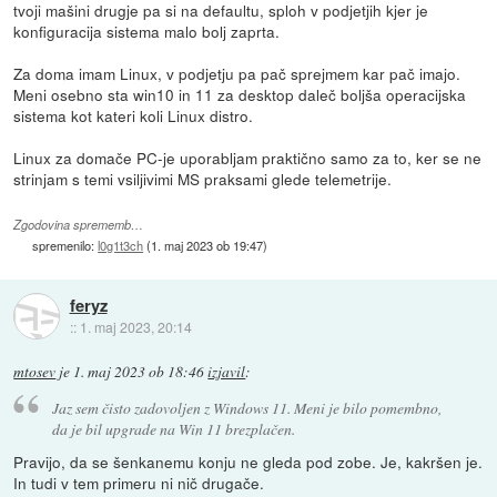
tvoji mašini drugje pa si na defaultu, sploh v podjetjih kjer je
konfiguracija sistema malo bolj zaprta.
Za doma imam Linux, v podjetju pa pač sprejmem kar pač imajo.
Meni osebno sta win10 in 11 za desktop daleč boljša operacijska
sistema kot kateri koli Linux distro.
Linux za domače PC-je uporabljam praktično samo za to, ker se ne
strinjam s temi vsiljivimi MS praksami glede telemetrije.
Zgodovina sprememb…
spremenilo:
l0g1t3ch
(
1. maj 2023 ob 19:47
)
feryz
::
1. maj 2023, 20:14
mtosev
je
1. maj 2023 ob 18:46
izjavil
:
Jaz sem čisto zadovoljen z Windows 11. Meni je bilo pomembno,
da je bil upgrade na Win 11 brezplačen.
Pravijo, da se šenkanemu konju ne gleda pod zobe. Je, kakršen je.
In tudi v tem primeru ni nič drugače.