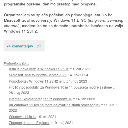
programske opreme, denimo prestop med pingvine.
Organizacijam se splača počakati do prihodnjega leta, ko bo
Microsoft izdal novo verzijo Windows 11 LTSC (
long-term servicing
), medtem ko bo za domače uporabnike istočasno na voljo
channel
Windows 11 23H2.
74 komentarjev
Preberite si še…
Izšla je nova verzija Windows 11 25H2
::
1. okt 2025
Microsoft izdal Windows Server 2025
::
4. nov 2024
Posodobitev Windows 11 23H2 je tu
::
1. nov 2023
Hrošč v posodobitvi za Windows 10 in 11 povzorča modre zaslone
::
26. avg 2023
Internet Explorer pregnan iz Windows 10
::
14. feb 2023
Ali Windows 11 res ne more delovati na starih procesorjih?
::
11. jun
2022
Windows 11 je tu
::
9. okt 2021
Zbogom, Internet Explorer
::
19. maj 2021