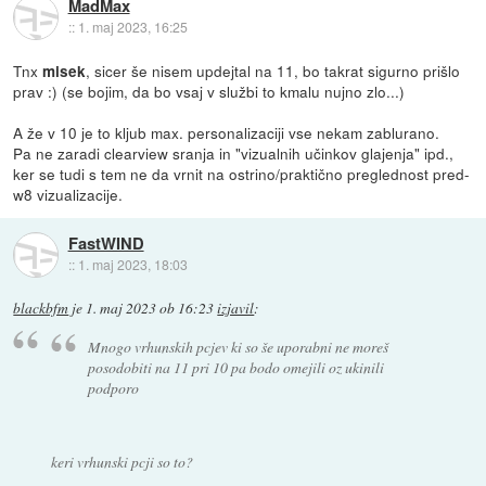
MadMax
::
1. maj 2023, 16:25
Tnx
, sicer še nisem updejtal na 11, bo takrat sigurno prišlo
misek
prav :) (se bojim, da bo vsaj v službi to kmalu nujno zlo...)
A že v 10 je to kljub max. personalizaciji vse nekam zablurano.
Pa ne zaradi clearview sranja in "vizualnih učinkov glajenja" ipd.,
ker se tudi s tem ne da vrnit na ostrino/praktično preglednost pred-
w8 vizualizacije.
FastWIND
::
1. maj 2023, 18:03
blackbfm
je
1. maj 2023 ob 16:23
izjavil
:
Mnogo vrhunskih pcjev ki so še uporabni ne moreš
posodobiti na 11 pri 10 pa bodo omejili oz ukinili
podporo
keri vrhunski pcji so to?