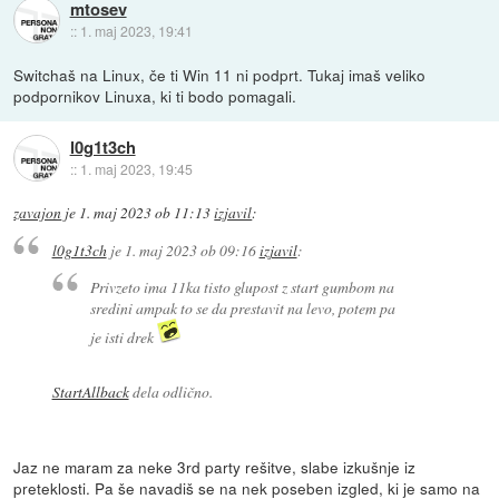
mtosev
::
1. maj 2023, 19:41
Switchaš na Linux, če ti Win 11 ni podprt. Tukaj imaš veliko
podpornikov Linuxa, ki ti bodo pomagali.
l0g1t3ch
::
1. maj 2023, 19:45
zavajon
je
1. maj 2023 ob 11:13
izjavil
:
l0g1t3ch
je
1. maj 2023 ob 09:16
izjavil
:
Privzeto ima 11ka tisto glupost z start gumbom na
sredini ampak to se da prestavit na levo, potem pa
je isti drek
StartAllback
dela odlično.
Jaz ne maram za neke 3rd party rešitve, slabe izkušnje iz
preteklosti. Pa še navadiš se na nek poseben izgled, ki je samo na