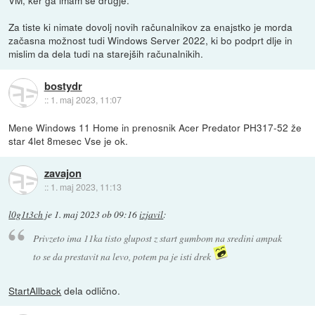
VM, ker ga imam še drugje.
Za tiste ki nimate dovolj novih računalnikov za enajstko je morda
začasna možnost tudi Windows Server 2022, ki bo podprt dlje in
mislim da dela tudi na starejših računalnikih.
bostydr
::
1. maj 2023, 11:07
Mene Windows 11 Home in prenosnik Acer Predator PH317-52 že
star 4let 8mesec Vse je ok.
zavajon
::
1. maj 2023, 11:13
l0g1t3ch
je
1. maj 2023 ob 09:16
izjavil
:
Privzeto ima 11ka tisto glupost z start gumbom na sredini ampak
to se da prestavit na levo, potem pa je isti drek
StartAllback
dela odlično.