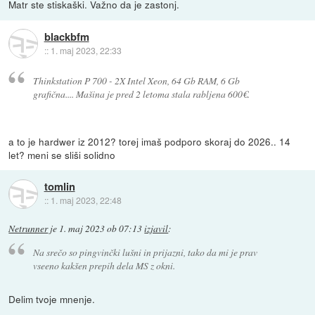
Matr ste stiskaški. Važno da je zastonj.
blackbfm
::
1. maj 2023, 22:33
Thinkstation P 700 - 2X Intel Xeon, 64 Gb RAM, 6 Gb
grafična.... Mašina je pred 2 letoma stala rabljena 600€.
a to je hardwer iz 2012? torej imaš podporo skoraj do 2026.. 14
let? meni se sliši solidno
tomlin
::
1. maj 2023, 22:48
Netrunner
je
1. maj 2023 ob 07:13
izjavil
:
Na srečo so pingvinčki lušni in prijazni, tako da mi je prav
vseeno kakšen prepih dela MS z okni.
Delim tvoje mnenje.