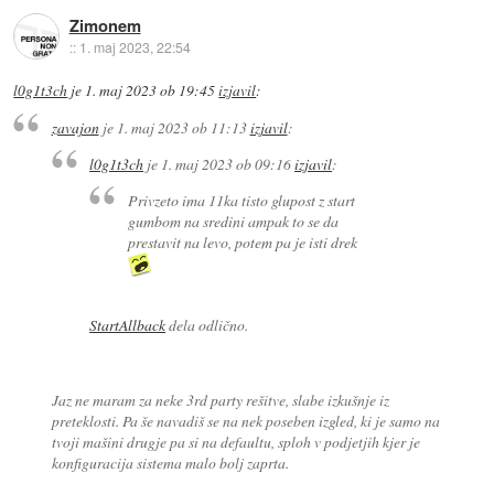
Zimonem
::
1. maj 2023, 22:54
l0g1t3ch
je
1. maj 2023 ob 19:45
izjavil
:
zavajon
je
1. maj 2023 ob 11:13
izjavil
:
l0g1t3ch
je
1. maj 2023 ob 09:16
izjavil
:
Privzeto ima 11ka tisto glupost z start
gumbom na sredini ampak to se da
prestavit na levo, potem pa je isti drek
StartAllback
dela odlično.
Jaz ne maram za neke 3rd party rešitve, slabe izkušnje iz
preteklosti. Pa še navadiš se na nek poseben izgled, ki je samo na
tvoji mašini drugje pa si na defaultu, sploh v podjetjih kjer je
konfiguracija sistema malo bolj zaprta.