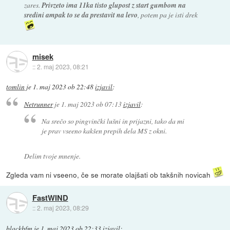
zares.
Privzeto ima 11ka tisto glupost z start gumbom na
sredini ampak to se da prestavit na levo
, potem pa je isti drek
misek
::
2. maj 2023, 08:21
tomlin
je
1. maj 2023 ob 22:48
izjavil
:
Netrunner
je
1. maj 2023 ob 07:13
izjavil
:
Na srečo so pingvinčki lušni in prijazni, tako da mi
je prav vseeno kakšen prepih dela MS z okni.
Delim tvoje mnenje.
Zgleda vam ni vseeno, če se morate olajšati ob takšnih novicah
FastWIND
::
2. maj 2023, 08:29
blackbfm
je
1. maj 2023 ob 22:33
izjavil
: