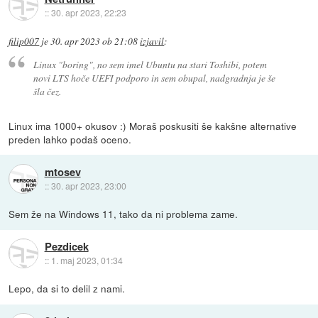
::
30. apr 2023, 22:23
filip007
je
30. apr 2023 ob 21:08
izjavil
:
Linux "boring", no sem imel Ubuntu na stari Toshibi, potem
novi LTS hoče UEFI podporo in sem obupal, nadgradnja je še
šla čez.
Linux ima 1000+ okusov :) Moraš poskusiti še kakšne alternative
preden lahko podaš oceno.
mtosev
::
30. apr 2023, 23:00
Sem že na Windows 11, tako da ni problema zame.
Pezdicek
::
1. maj 2023, 01:34
Lepo, da si to delil z nami.