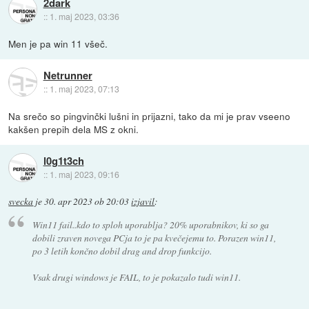
2dark
::
1. maj 2023, 03:36
Men je pa win 11 všeč.
Netrunner
::
1. maj 2023, 07:13
Na srečo so pingvinčki lušni in prijazni, tako da mi je prav vseeno
kakšen prepih dela MS z okni.
l0g1t3ch
::
1. maj 2023, 09:16
svecka
je
30. apr 2023 ob 20:03
izjavil
:
Win11 fail..kdo to sploh uporablja? 20% uporabnikov, ki so ga
dobili zraven novega PCja to je pa kvečejemu to. Porazen win11,
po 3 letih končno dobil drag and drop funkcijo.
Vsak drugi windows je FAIL, to je pokazalo tudi win11.