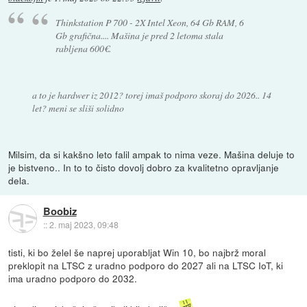
Thinkstation P 700 - 2X Intel Xeon, 64 Gb RAM, 6
Gb grafična.... Mašina je pred 2 letoma stala
rabljena 600€.
a to je hardwer iz 2012? torej imaš podporo skoraj do 2026.. 14
let? meni se sliši solidno
Milsim, da si kakšno leto falil ampak to nima veze. Mašina deluje to
je bistveno.. In to to čisto dovolj dobro za kvalitetno opravljanje
dela.
Boobiz
::
2. maj 2023, 09:48
tisti, ki bo želel še naprej uporabljat Win 10, bo najbrž moral
preklopit na LTSC z uradno podporo do 2027 ali na LTSC IoT, ki
ima uradno podporo do 2032.