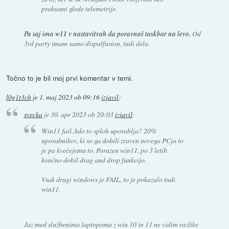
praksami glede telemetrije.
Pa saj ima w11 v nastavitvah da poravnaš taskbar na levo.
Od
3rd party imam samo dispalfusion, tudi dela.
Točno to je bil moj prvi komentar v temi.
l0g1t3ch
je
1. maj 2023 ob 09:16
izjavil
:
svecka
je
30. apr 2023 ob 20:03
izjavil
:
Win11 fail..kdo to sploh uporablja? 20%
uporabnikov, ki so ga dobili zraven novega PCja to
je pa kvečejemu to. Porazen win11, po 3 letih
končno dobil drag and drop funkcijo.
Vsak drugi windows je FAIL, to je pokazalo tudi
win11.
Jaz med službenima laptopoma z win 10 in 11 ne vidim razlike