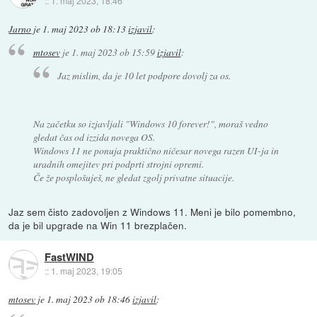
::
1. maj 2023, 18:46
Jarno
je
1. maj 2023 ob 18:13
izjavil
:
mtosev
je
1. maj 2023 ob 15:59
izjavil
:
Jaz mislim, da je 10 let podpore dovolj za os.
Na začetku so izjavljali "Windows 10 forever!", moraš vedno
gledat čas od izzida novega OS.
Windows 11 ne ponuja praktično ničesar novega razen UI-ja in
uradnih omejitev pri podprti strojni opremi.
Če že posplošuješ, ne gledat zgolj privatne situacije.
Jaz sem čisto zadovoljen z Windows 11. Meni je bilo pomembno,
da je bil upgrade na Win 11 brezplačen.
FastWIND
::
1. maj 2023, 19:05
mtosev
je
1. maj 2023 ob 18:46
izjavil
: