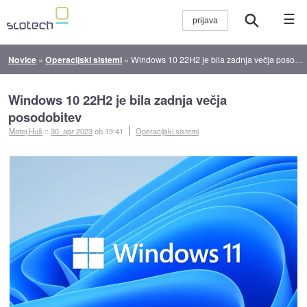
☰
Novice
»
Operacijski sistemi
»
Windows 10 22H2 je bila zadnja večja posodobitev
Windows 10 22H2 je bila zadnja večja
posodobitev
Matej Huš
::
30. apr 2023
ob 19:41
Operacijski sistemi