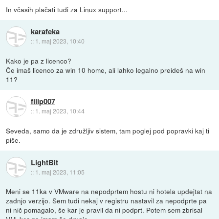
In včasih plačati tudi za Linux support...
karafeka
::
1. maj 2023, 10:40
Kako je pa z licenco?
Če imaš licenco za win 10 home, ali lahko legalno preideš na win
11?
filip007
::
1. maj 2023, 10:44
Seveda, samo da je združljiv sistem, tam poglej pod popravki kaj ti
piše.
LightBit
::
1. maj 2023, 11:05
Meni se 11ka v VMware na nepodprtem hostu ni hotela updejtat na
zadnjo verzijo. Sem tudi nekaj v registru nastavil za nepodprte pa
ni nič pomagalo, še kar je pravil da ni podprt. Potem sem zbrisal