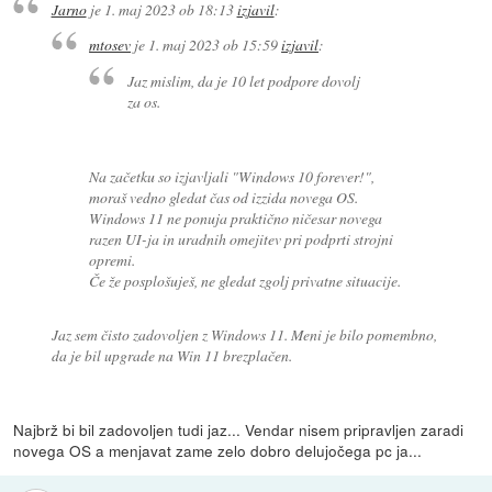
Jarno
je
1. maj 2023 ob 18:13
izjavil
:
mtosev
je
1. maj 2023 ob 15:59
izjavil
:
Jaz mislim, da je 10 let podpore dovolj
za os.
Na začetku so izjavljali "Windows 10 forever!",
moraš vedno gledat čas od izzida novega OS.
Windows 11 ne ponuja praktično ničesar novega
razen UI-ja in uradnih omejitev pri podprti strojni
opremi.
Če že posplošuješ, ne gledat zgolj privatne situacije.
Jaz sem čisto zadovoljen z Windows 11. Meni je bilo pomembno,
da je bil upgrade na Win 11 brezplačen.
Najbrž bi bil zadovoljen tudi jaz... Vendar nisem pripravljen zaradi
novega OS a menjavat zame zelo dobro delujočega pc ja...