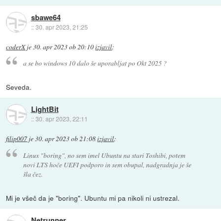
sbawe64
::
30. apr 2023, 21:25
coderX
je
30. apr 2023 ob 20:10
izjavil
:
a se bo windows 10 dalo še uporabljat po Okt 2025 ?
Seveda.
LightBit
::
30. apr 2023, 22:11
filip007
je
30. apr 2023 ob 21:08
izjavil
:
Linux "boring", no sem imel Ubuntu na stari Toshibi, potem
novi LTS hoče UEFI podporo in sem obupal, nadgradnja je še
šla čez.
Mi je všeč da je "boring". Ubuntu mi pa nikoli ni ustrezal.
Netrunner