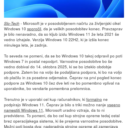
- Microsoft je v posodobljenem načrtu za življenjski cikel
Slo-Tech
Windows 10
sporočil
, da je velikih posodobitev konec. Pravzaprav
je bilo nenavadno, da so kljub izidu Windows 11 že leta 2021 še
vedno izhajale. Verzija Windows 10 22H2, ki je izšla konec
minulega leta, je zadnja.
To seveda ne pomeni, da se bo Windows 10 takoj odpravil po poti
Windows 7 in postal nepodprt. Varnostne posodobitve bo še
vedno dobival do 14. oktobra 2025, ki se bo izteklo obdobje
podpore. Zatem bo na voljo še podaljšana podpora, ki bo na voljo
ob plačilu in za posebne odjemalce. Čeprav na prvi pogled konec
podpore za Windows 10 čez dve leti ne bo pomembno vplival na
uporabnike, bo vendarle pomembna prelomnica.
Trenutno je v uporabi cel kup računalnikov, ki
formalno
ne
podpirajo Windows 11. Čeprav je bilo s triki možno nanje
vseeno
namestiti Windows 11
, Microsoft uradno vztraja, da to ni
predvideno. To pomeni, da bo cel kup strojne opreme tedaj ostal
brez operacijskega sistema, ki še prejema varnostne posodobitve.
Možni poti bosta dva: nadgradnja strojne opreme ali zamenjava