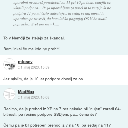
uporabni ne moreš posodobiti na 11 pri 10 pa bodo omejili oz
ukinili podporo.... Pc ja uporabljam za posel in to verzijo ki ne
podpira 11 pa mi čisto zadostuje... in sedaj bi naj moral ta
uporaben pc zavreči, da bom lahko poganjaj OS ki bo nudil
popravke... Svet gre res v k.....
To v Nemčiji že štejejo za škandal.
Bom linkal če me kdo ne prehiti.
mtosev
::
1. maj 2023, 15:59
Jaz mislim, da je 10 let podpore dovolj za os.
MadMax
::
1. maj 2023, 16:08
Recimo, da je prehod iz XP na 7 res nekako bil "nujen" zaradi 64-
bitnosti, pa recimo podpore SSDjem, pa... čemu še?
Čemu pa je bil potreben prehod iz 7 na 10, pa sedaj na 11?