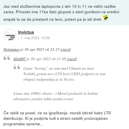
Jaz med službenima laptopoma z win 10 in 11 ne vidim razlike
zares. Privzeto ima 11ka tisto glupost z start gumbom na sredini
ampak to se da prestavit na levo, potem pa je isti drek
Invictus
::
1. maj 2023, 10:09
Netrunner
je
30. apr 2023 ob 22:23
izjavil
:
filip007
je
30. apr 2023 ob 21:08
izjavil
:
Linux "boring", no sem imel Ubuntu na stari
Toshibi, potem novi LTS hoče UEFI podporo in sem
obupal, nadgradnja je še šla čez.
Linux ima 1000+ okusov :) Moraš poskusiti še kakšne
alternative preden lahko podaš oceno.
Če rabiš za posel, ne za igračkanje, moraš izbrati kako LTS
distribucijo. Ki je podprta tudi s strani ostalih proizvajalcev
programske opreme...