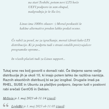
na stari Toshibi, potem novi LTS hoče
UEFI podporo in sem obupal,
nadgradnja je še šla čez.
Linux ima 1000+ okusov :) Moraš poskusiti še
kakšne alternative preden lahko podaš oceno.
Če rabiš za posel, ne za igračkanje, moraš izbrati kako LTS
distribucijo. Ki je podprta tudi s strani ostalih proizvajalcev
programske opreme...
In včasih plačati tudi za Linux support...
Tukaj smo res bolj govorili o domači rabi. Če štejemo samo večje
distribucije jih je okoli 10, ki imajo potem lahko še različna namizja.
Raznih eksotičnih distribucij bi se jaz izogibal. Drugače imaš pa
RHEL, SUSE in Ubuntu za plačljivo podporo, čeprav tudi v poslovni
rabi srečaš CentOS in Debian.
MrStein
je
1. maj 2023 ob 11:14
izjavil
:
LightBit
je
1. maj 2023 ob 11:05
izjavil
: