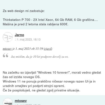
Za web design mi zadostuje:
Thinkstation P 700 - 2X Intel Xeon, 64 Gb RAM, 6 Gb grafična....
Mašina je pred 2 letoma stala rabljena 600€.
Jarno
::
1. maj 2023, 18:13
mtosev
je
1. maj 2023 ob 15:59
izjavil
:
Jaz mislim, da je 10 let podpore dovolj za os.
Na začetku so izjavljali "Windows 10 forever!", moraš vedno gledat
čas od izzida novega OS.
Windows 11 ne ponuja praktično ničesar novega razen UI-ja in
uradnih omejitev pri podprti strojni opremi.
Če že posplošuješ, ne gledat zgolj privatne situacije.
mtosev