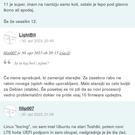
11 je super, imam na namizju samo koš, ostalo je lepo pod glavno
ikono ali spodaj.
Še že veselim 12.
LightBit
::
30. apr 2023, 20:49
filip007
je
30. apr 2023 ob 20:15
izjavil
:
Ja in kaj boš z njimi?
Če mene sprašuješ, bi zamenjal starejše. Za zasebno rabo ne
rabim novega (sploh redko uporabljam). Malo starejši so celo boljši
za Debian (stable). Še posebej se mi zdi da so novi procesorji
vedno problematični dokler ne pride vsaj 10 firmware updejtov.
filip007
::
30. apr 2023, 21:08
Linux "boring", no sem imel Ubuntu na stari Toshibi, potem novi
LTS hoče UEFI podporo in sem obupal, nadgradnja je še šla čez.