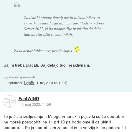
Za tiste ki nimate dovolj novih računalnikov za
enajstko je morda začasna možnost tudi Windows
Server 2022, ki bo podprt dlje in mislim da dela
tudi na starejših računalnikih.
Za ta denar lahko nove peceje kupiš.
Saj ni treba plačati. Saj delajo tudi neaktivirani.
Zgodovina sprememb…
spremenil:
LightBit
(
1. maj 2023 ob 11:24
)
FastWIND
::
1. maj 2023, 11:59
To je čisto izsiljevanje... Mnogo vrhunskih pcjev ki so še uporabni
ne moreš posodobiti na 11 pri 10 pa bodo omejili oz ukinili
podporo.... Pc ja uporabljam za posel in to verzijo ki ne podpira 11