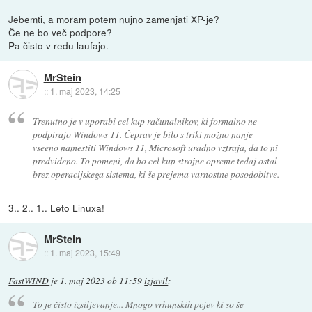
Jebemti, a moram potem nujno zamenjati XP-je?
Če ne bo več podpore?
Pa čisto v redu laufajo.
MrStein
::
1. maj 2023, 14:25
Trenutno je v uporabi cel kup računalnikov, ki formalno ne
podpirajo Windows 11. Čeprav je bilo s triki možno nanje
vseeno namestiti Windows 11, Microsoft uradno vztraja, da to ni
predvideno. To pomeni, da bo cel kup strojne opreme tedaj ostal
brez operacijskega sistema, ki še prejema varnostne posodobitve.
3.. 2.. 1.. Leto Linuxa!
MrStein
::
1. maj 2023, 15:49
FastWIND
je
1. maj 2023 ob 11:59
izjavil
:
To je čisto izsiljevanje... Mnogo vrhunskih pcjev ki so še