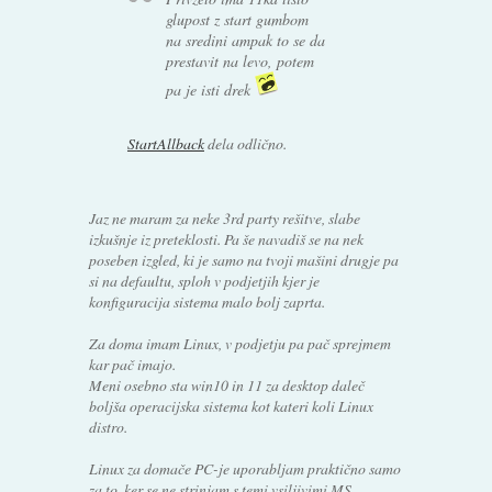
glupost z start gumbom
na sredini ampak to se da
prestavit na levo, potem
pa je isti drek
StartAllback
dela odlično.
Jaz ne maram za neke 3rd party rešitve, slabe
izkušnje iz preteklosti. Pa še navadiš se na nek
poseben izgled, ki je samo na tvoji mašini drugje pa
si na defaultu, sploh v podjetjih kjer je
konfiguracija sistema malo bolj zaprta.
Za doma imam Linux, v podjetju pa pač sprejmem
kar pač imajo.
Meni osebno sta win10 in 11 za desktop daleč
boljša operacijska sistema kot kateri koli Linux
distro.
Linux za domače PC-je uporabljam praktično samo
za to, ker se ne strinjam s temi vsiljivimi MS