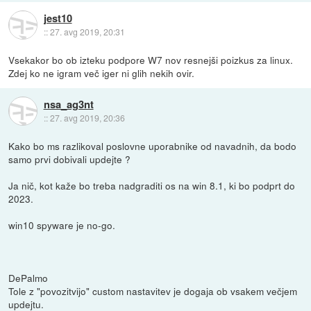
jest10
::
27. avg 2019, 20:31
Vsekakor bo ob izteku podpore W7 nov resnejši poizkus za linux.
Zdej ko ne igram več iger ni glih nekih ovir.
nsa_ag3nt
::
27. avg 2019, 20:36
Kako bo ms razlikoval poslovne uporabnike od navadnih, da bodo
samo prvi dobivali updejte ?
Ja nič, kot kaže bo treba nadgraditi os na win 8.1, ki bo podprt do
2023.
win10 spyware je no-go.
DePalmo
Tole z "povozitvijo" custom nastavitev je dogaja ob vsakem večjem
updejtu.