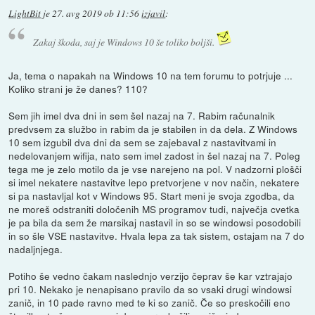
LightBit
je
27. avg 2019 ob 11:56
izjavil
:
Zakaj škoda, saj je Windows 10 še toliko boljši.
Ja, tema o napakah na Windows 10 na tem forumu to potrjuje ...
Koliko strani je že danes? 110?
Sem jih imel dva dni in sem šel nazaj na 7. Rabim računalnik
predvsem za službo in rabim da je stabilen in da dela. Z Windows
10 sem izgubil dva dni da sem se zajebaval z nastavitvami in
nedelovanjem wifija, nato sem imel zadost in šel nazaj na 7. Poleg
tega me je zelo motilo da je vse narejeno na pol. V nadzorni plošči
si imel nekatere nastavitve lepo pretvorjene v nov način, nekatere
si pa nastavljal kot v Windows 95. Start meni je svoja zgodba, da
ne moreš odstraniti določenih MS programov tudi, največja cvetka
je pa bila da sem že marsikaj nastavil in so se windowsi posodobili
in so šle VSE nastavitve. Hvala lepa za tak sistem, ostajam na 7 do
nadaljnjega.
Potiho še vedno čakam naslednjo verzijo čeprav še kar vztrajajo
pri 10. Nekako je nenapisano pravilo da so vsaki drugi windowsi
zanič, in 10 pade ravno med te ki so zanič. Če so preskočili eno