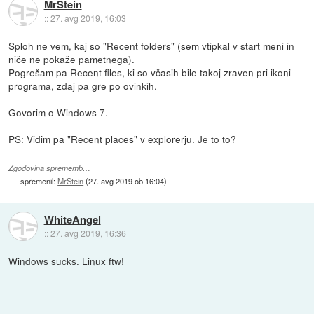
MrStein
::
27. avg 2019, 16:03
Sploh ne vem, kaj so "Recent folders" (sem vtipkal v start meni in
niče ne pokaže pametnega).
Pogrešam pa Recent files, ki so včasih bile takoj zraven pri ikoni
programa, zdaj pa gre po ovinkih.
Govorim o Windows 7.
PS: Vidim pa "Recent places" v explorerju. Je to to?
Zgodovina sprememb…
spremenil:
MrStein
(
27. avg 2019 ob 16:04
)
WhiteAngel
::
27. avg 2019, 16:36
Windows sucks. Linux ftw!