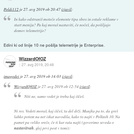
Poldi112
je
27. avg 2019 ob 20:47
izjavil
:
In kako odstraniš moteče elemente tipa xbox in ostale reklame v
start meniju? Pa kaj moraš nastaviti, če nočeš, da pošiljajo
domov telemetrijo?
Edini ki od linije 10 ne pošilja telemetrije je Enterprise.
WizzardOfOZ
::
27. avg 2019, 20:48
imagodei
je
27. avg 2019 ob 14:03
izjavil
:
WizzardOfOZ
je
27. avg 2019 ob 12:54
izjavil
:
Niti ne, samo vedet je treba kaj iščeš.
Ni res. Vedeti moraš, kaj iščeš, ta del drži. Manjka pa to, da greš
lahko potem na net iskat navodila, kako to najti v Polknih 10. Na
pamet pa veliko sreče, če ti kar rata najti (govorimo seveda o
nastavitvah
, glej prvi post v temi):