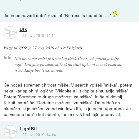
Ja, in po navadi dobiš rezultat "No results found for ... "
Utk
::
27. avg 2019, 14:11
WizzardOfOZ
je
27. avg 2019 ob 12:54
izjavil
:
Niti ne, samo vedet je treba kaj iščeš. Če ne veš, potem je težje
najti. Drugače pa samo klikneš na start tipko in začneš pisat kar
iščeš. Lažje boš težko naredil.
Če hočeš spremenit hitrost miške. V search vpišeš "miška", potem
nekaj kar sploh ni logično "Vklopite ali izklopite simulacijo miške".
Potem "Spremenite druge možnosti za miško". In še ni dovolj.
Kliknit moraš še "Dodatne možnosti za miško". Da prideš do
okenčka, ki je takšno že od windows 95, in je edino uporabno. Je
pa vseeno boljše kot ubuntu, tam moraš text fajle popravljat...
LightBit
::
27. avg 2019, 14:14