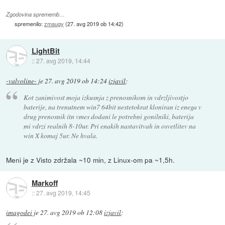
Zgodovina sprememb…
spremenilo:
zmaugy
(
27. avg 2019 ob 14:42
)
LightBit
::
27. avg 2019, 14:44
-valvoline-
je
27. avg 2019 ob 14:24
izjavil
:
Kot zanimivost moja izkusnja z prenosnikom in vdrzljivostjo
baterije, na trenutnem win7 64bit nestetokrat kloniran iz enega v
drug prenosnik itn vmes dodani le potrebni gonilniki, baterija
mi vdrzi realnih 8-10ur. Pri enakih nastavitvah in osvetlitev na
win X komaj 5ur. Ne hvala.
Meni je z Visto zdržala ~10 min, z Linux-om pa ~1,5h.
Markoff
::
27. avg 2019, 14:45
imagodei
je
27. avg 2019 ob 12:08
izjavil
: