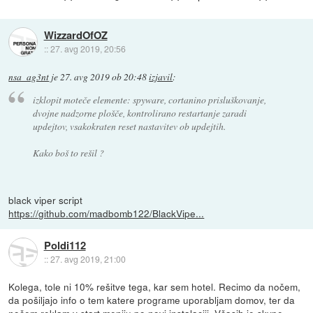
WizzardOfOZ
::
27. avg 2019, 20:56
nsa_ag3nt
je
27. avg 2019 ob 20:48
izjavil
:
izklopit moteče elemente: spyware, cortanino prisluškovanje,
dvojne nadzorne plošče, kontrolirano restartanje zaradi
updejtov, vsakokraten reset nastavitev ob updejtih.
Kako boš to rešil ?
black viper script
https://github.com/madbomb122/BlackVipe...
Poldi112
::
27. avg 2019, 21:00
Kolega, tole ni 10% rešitve tega, kar sem hotel. Recimo da nočem,
da pošiljajo info o tem katere programe uporabljam domov, ter da