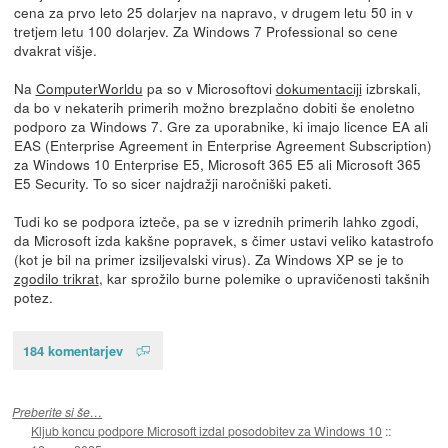
cena za prvo leto 25 dolarjev na napravo, v drugem letu 50 in v
tretjem letu 100 dolarjev. Za Windows 7 Professional so cene
dvakrat višje.
Na
ComputerWorldu
pa so v Microsoftovi
dokumentaciji
izbrskali,
da bo v nekaterih primerih možno brezplačno dobiti še enoletno
podporo za Windows 7. Gre za uporabnike, ki imajo licence EA ali
EAS (Enterprise Agreement in Enterprise Agreement Subscription)
za Windows 10 Enterprise E5, Microsoft 365 E5 ali Microsoft 365
E5 Security. To so sicer najdražji naročniški paketi.
Tudi ko se podpora izteče, pa se v izrednih primerih lahko zgodi,
da Microsoft izda kakšne popravek, s čimer ustavi veliko katastrofo
(kot je bil na primer izsiljevalski virus). Za Windows XP se je to
zgodilo trikrat
, kar sprožilo burne polemike o upravičenosti takšnih
potez.
184 komentarjev
Preberite si še…
Kljub koncu podpore Microsoft izdal posodobitev za Windows 10
::