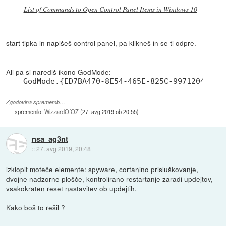
List of Commands to Open Control Panel Items in Windows 10
start tipka in napišeš control panel, pa klikneš in se ti odpre.
Ali pa si narediš ikono GodMode:
GodMode.{ED7BA470-8E54-465E-825C-99712043E01
Zgodovina sprememb…
spremenilo:
WizzardOfOZ
(
27. avg 2019 ob 20:55
)
nsa_ag3nt
::
27. avg 2019, 20:48
izklopit moteče elemente: spyware, cortanino prisluškovanje,
dvojne nadzorne plošče, kontrolirano restartanje zaradi updejtov,
vsakokraten reset nastavitev ob updejtih.
Kako boš to rešil ?