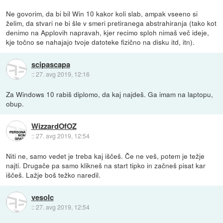
Ne govorim, da bi bil Win 10 kakor koli slab, ampak vseeno si
želim, da stvari ne bi šle v smeri pretiranega abstrahiranja (tako kot
denimo na Applovih napravah, kjer recimo sploh nimaš več ideje,
kje točno se nahajajo tvoje datoteke fizično na disku itd, itn).
scipascapa
::
27. avg 2019, 12:16
Za Windows 10 rabiš diplomo, da kaj najdeš. Ga imam na laptopu,
obup.
WizzardOfOZ
::
27. avg 2019, 12:54
Niti ne, samo vedet je treba kaj iščeš. Če ne veš, potem je težje
najti. Drugače pa samo klikneš na start tipko in začneš pisat kar
iščeš. Lažje boš težko naredil.
vesolc
::
27. avg 2019, 12:54