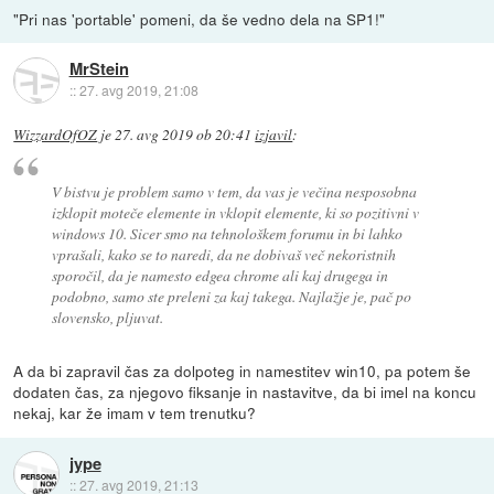
"Pri nas 'portable' pomeni, da še vedno dela na SP1!"
MrStein
::
27. avg 2019, 21:08
WizzardOfOZ
je
27. avg 2019 ob 20:41
izjavil
:
V bistvu je problem samo v tem, da vas je večina nesposobna
izklopit moteče elemente in vklopit elemente, ki so pozitivni v
windows 10. Sicer smo na tehnološkem forumu in bi lahko
vprašali, kako se to naredi, da ne dobivaš več nekoristnih
sporočil, da je namesto edgea chrome ali kaj drugega in
podobno, samo ste preleni za kaj takega. Najlažje je, pač po
slovensko, pljuvat.
A da bi zapravil čas za dolpoteg in namestitev win10, pa potem še
dodaten čas, za njegovo fiksanje in nastavitve, da bi imel na koncu
nekaj, kar že imam v tem trenutku?
jype
::
27. avg 2019, 21:13