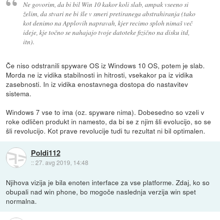
Ne govorim, da bi bil Win 10 kakor koli slab, ampak vseeno si
želim, da stvari ne bi šle v smeri pretiranega abstrahiranja (tako
kot denimo na Applovih napravah, kjer recimo sploh nimaš več
ideje, kje točno se nahajajo tvoje datoteke fizično na disku itd,
itn).
Če niso odstranili spyware OS iz Windows 10 OS, potem je slab.
Morda ne iz vidika stabilnosti in hitrosti, vsekakor pa iz vidika
zasebnosti. In iz vidika enostavnega dostopa do nastavitev
sistema.
Windows 7 vse to ima (oz. spyware nima). Dobesedno so vzeli v
roke odličen produkt in namesto, da bi se z njim šli evolucijo, so se
šli revolucijo. Kot prave revolucije tudi tu rezultat ni bil optimalen.
Poldi112
::
27. avg 2019, 14:48
Njihova vizija je bila enoten interface za vse platforme. Zdaj, ko so
obupali nad win phone, bo mogoče naslednja verzija win spet
normalna.