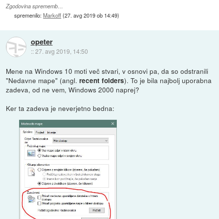
Zgodovina sprememb…
spremenilo:
Markoff
(
27. avg 2019 ob 14:49
)
opeter
::
27. avg 2019, 14:50
Mene na Windows 10 moti več stvari, v osnovi pa, da so odstranili
"Nedavne mape" (angl.
). To je bila najbolj uporabna
recent folders
zadeva, od ne vem, Windows 2000 naprej?
Ker ta zadeva je neverjetno bedna: