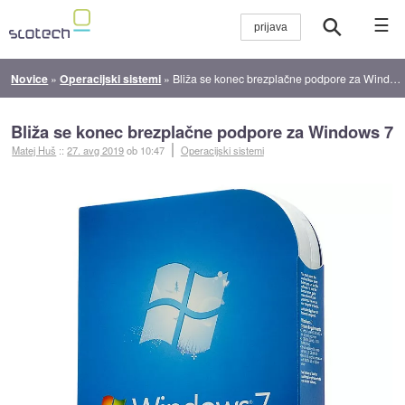
☰
Novice
»
Operacijski sistemi
»
Bliža se konec brezplačne podpore za Windows 7
Bliža se konec brezplačne podpore za Windows 7
Matej Huš
::
27. avg 2019
ob 10:47
Operacijski sistemi