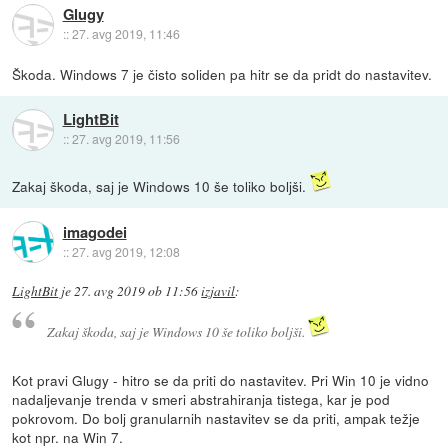
Glugy
::
27. avg 2019, 11:46
Škoda. Windows 7 je čisto soliden pa hitr se da pridt do nastavitev.
LightBit
::
27. avg 2019, 11:56
Zakaj škoda, saj je Windows 10 še toliko boljši.
imagodei
::
27. avg 2019, 12:08
LightBit
je
27. avg 2019 ob 11:56
izjavil
:
Zakaj škoda, saj je Windows 10 še toliko boljši.
Kot pravi Glugy - hitro se da priti do nastavitev. Pri Win 10 je vidno
nadaljevanje trenda v smeri abstrahiranja tistega, kar je pod
pokrovom. Do bolj granularnih nastavitev se da priti, ampak težje
kot npr. na Win 7.