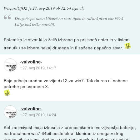
WizzardOfOZ
je
27. avg 2019 ob 12:54
izjavil
:
Drugače pa samo klikneš na start tipko in začneš pisat kar iščeš.
Lažje boš težko naredil.
Potem ko je stvar ki jo želiš izbrana pa pritisneš enter in v tistem
trenutku se izbere nekaj drugega in ti zažene napačno stvar.
-valvoline-
::
27. avg 2019, 14:17
Baje prihaja uradna verzija dx12 za win7. Tak da res ni nobene
potrebe po usranem X.
-valvoline-
::
27. avg 2019, 14:24
Kot zanimivost moja izkusnja z prenosnikom in vdrzljivostjo baterije,
na trenutnem win7 64bit nestetokrat kloniran iz enega v drug
prenosnik itn vmes dodani le potrebni gonilniki, baterija mi vdrzi