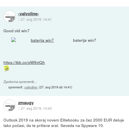
-valvoline-
::
27. avg 2019, 14:41
Good old win7
baterija win7
https://ibb.co/gW9vtQh
Zgodovina sprememb…
spremenil:
-valvoline-
(
27. avg 2019 ob 14:41
)
zmaugy
::
27. avg 2019, 14:42
Outlook 2019 na skoraj novem Elitebooku za čez 2000 EUR deluje
tako počasi, da te pritisne srat. Seveda na Spyware 10.