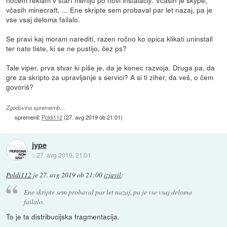
nočem reklam v start meniju po novi instalaciji. Včasih je skype,
včasih minecraft, ... Ene skripte sem probaval par let nazaj, pa je
vse vsaj deloma failalo.
Se pravi kaj moram narediti, razen ročno ko opica klikati uninstall
ter nato tiste, ki se ne pustijo, čez ps?
Tale viper, prva stvar ki piše je, da je konec razvoja. Druga pa, da
gre za skripto za upravljanje s servici? A si ti ziher, da veš, o čem
govoriš?
Zgodovina sprememb…
spremenil:
Poldi112
(
27. avg 2019 ob 21:01
)
jype
::
27. avg 2019, 21:01
Poldi112
je
27. avg 2019 ob 21:00
izjavil
:
Ene skripte sem probaval par let nazaj, pa je vse vsaj deloma
failalo.
To je ta distribucijska fragmentacija.