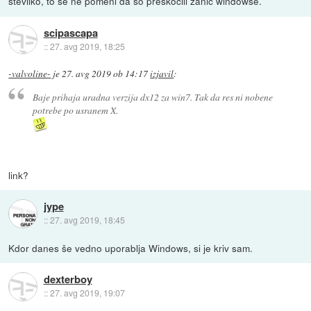
številko, to še ne pomeni da so preskočili zanič windowse.
scipascapa
::
27. avg 2019, 18:25
-valvoline-
je
27. avg 2019 ob 14:17
izjavil
:
Baje prihaja uradna verzija dx12 za win7. Tak da res ni nobene
potrebe po usranem X.
link?
jype
::
27. avg 2019, 18:45
Kdor danes še vedno uporablja Windows, si je kriv sam.
dexterboy
::
27. avg 2019, 19:07