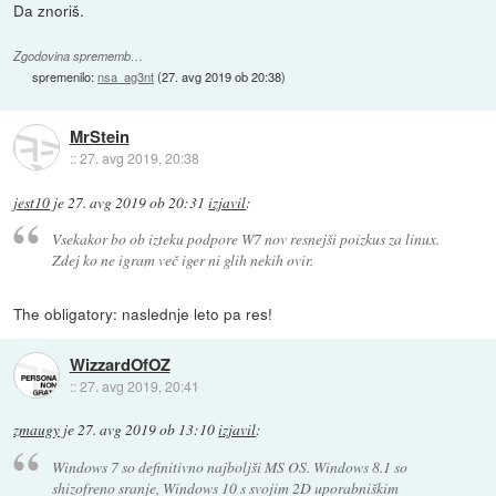
Da znoriš.
Zgodovina sprememb…
spremenilo:
nsa_ag3nt
(
27. avg 2019 ob 20:38
)
MrStein
::
27. avg 2019, 20:38
jest10
je
27. avg 2019 ob 20:31
izjavil
:
Vsekakor bo ob izteku podpore W7 nov resnejši poizkus za linux.
Zdej ko ne igram več iger ni glih nekih ovir.
The obligatory: naslednje leto pa res!
WizzardOfOZ
::
27. avg 2019, 20:41
zmaugy
je
27. avg 2019 ob 13:10
izjavil
:
Windows 7 so definitivno najboljši MS OS. Windows 8.1 so
shizofreno sranje, Windows 10 s svojim 2D uporabniškim