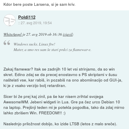
Kdor bere poste Larsena, si je sam kriv.
Poldi112
::
27. avg 2019, 19:54
WhiteAngel
je
27. avg 2019 ob 16:36
izjavil
:
Windows sucks. Linux ftw!
Mater, a smo res sam še stari prdci za flamewar-e.
Zakaj flamewar? Itak se zadnjih 10 let vsi strinjamo, da so win
skret. Edino zdaj se da precej enostavno s PS skriptami v šusu
naštelati vse, kar rabiš, in pozabiš na ono abomiinacijo od GUI-ja,
ki je z vsako verzijo bolj retardiran.
Sicer bi že prej kaj zinil, pa še kar nisem zrihtal svojega
AwesomeWM. Jebeni widgeti in Lua. Gre pa čez urco Debian 10
na laptop. Prejšnji teden mi je potekla pogodba, tako da zdaj mirno
lahko zbrišem Win. FREEDOM!!! :)
Naslednjo priložnost dobijo, ko izide LTSB (letos z malo sreče).