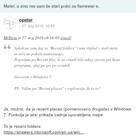
Mater, a smo res sam še stari prdci za flamewar-e.
opeter
::
27. avg 2019, 16:44
MrStein
je
27. avg 2019 ob 16:03
izjavil
:
Sploh ne vem, kaj so "Recent folders" (sem vtipkal v start meni
in niče ne pokaže pametnega).
Pogrešam pa Recent files, ki so včasih bile takoj zraven pri ikoni
programa, zdaj pa gre po ovinkih.
Govorim o Windows 7.
PS: Vidim pa "Recent places" v explorerju. Je to to?
Ja, možno, da je recent places (poimenovano drugače) v Windows
7. Funkcija je ista: prikaže zadnje uporabljene mape.
To je recent folders:
https://answers.microsoft.com/en-us/win...