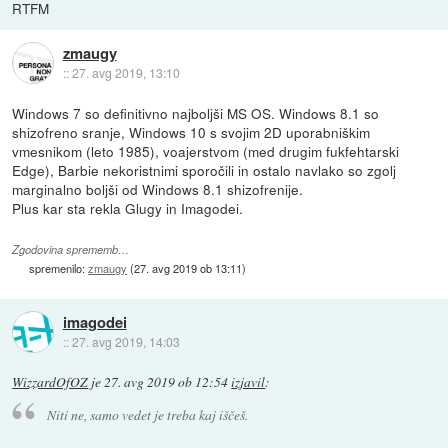
RTFM
zmaugy
::
27. avg 2019, 13:10
Windows 7 so definitivno najboljši MS OS. Windows 8.1 so
shizofreno sranje, Windows 10 s svojim 2D uporabniškim
vmesnikom (leto 1985), voajerstvom (med drugim fukfehtarski
Edge), Barbie nekoristnimi sporočili in ostalo navlako so zgolj
marginalno boljši od Windows 8.1 shizofrenije.
Plus kar sta rekla Glugy in Imagodei.
Zgodovina sprememb…
spremenilo:
zmaugy
(
27. avg 2019 ob 13:11
)
imagodei
::
27. avg 2019, 14:03
WizzardOfOZ
je
27. avg 2019 ob 12:54
izjavil
:
Niti ne, samo vedet je treba kaj iščeš.