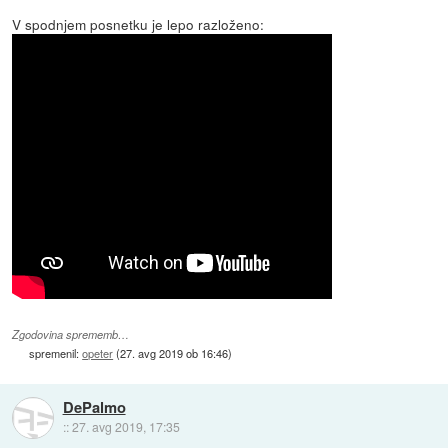
V spodnjem posnetku je lepo razloženo:
Zgodovina sprememb…
spremenil:
opeter
(
27. avg 2019 ob 16:46
)
DePalmo
::
27. avg 2019, 17:35