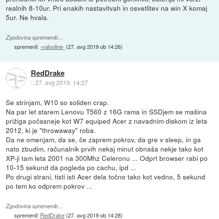
realnih 8-10ur. Pri enakih nastavitvah in osvetlitev na win X komaj
5ur. Ne hvala.
Zgodovina sprememb…
spremenil:
-valvoline-
(
27. avg 2019 ob 14:26
)
RedDrake
::
27. avg 2019, 14:27
Se strinjam, W10 so soliden crap.
Na par let starem Lenovu T560 z 16G rama in SSDjem se mašina
prižiga počasneje kot W7 equiped Acer z navadnim diskom iz leta
2012, ki je "throwaway" roba.
Da ne omenjam, da se, če zaprem pokrov, da gre v sleep, in ga
nato zbudim, računalnik prvih nekaj minut obnaša nekje tako kot
XP-ji tam leta 2001 na 300Mhz Celeronu ... Odprt browser rabi po
10-15 sekund da pogleda po cachu, ipd ...
Po drugi strani, tisti isti Acer dela točno tako kot vedno, 5 sekund
po tem ko odprem pokrov ...
Zgodovina sprememb…
spremenil:
RedDrake
(
27. avg 2019 ob 14:28
)