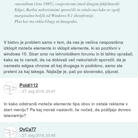
vmesnikom (leto 1985), voajerstvom (med drugim fukfehtarski
Edge), Barbie nekoristnimi sporočili in ostalo navlako so zgolj
marginalno boljši od Windows 8.1 shizofrenije.
Plus kar sta rekla Glugy in Imagodei.
V bistvu je problem samo v tem, da vas je večina nesposobna
izklopit moteče elemente in vklopit elemente, ki so pozitivni v
windows 10. Sicer smo na tehnološkem forumu in bi lahko vprašali,
kako se to naredi, da ne dobivaš več nekoristnih sporočil, da je
namesto edgea chrome ali kaj drugega in podobno, samo ste
preleni za kaj takega. Najlažje je, pač po slovensko, pljuvat.
Poldi112
::
27. avg 2019, 20:47
In kako odstraniš moteče elemente tipa xbox in ostale reklame v
start meniju? Pa kaj moraš nastaviti, če nočeš, da pošiljajo domov
telemetrijo?
OvCa77
::
27. avg 2019, 20:48