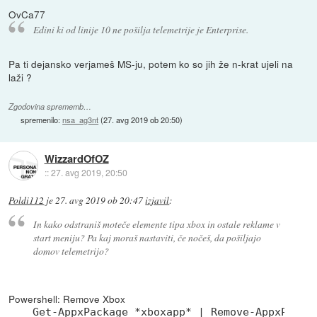
OvCa77
Edini ki od linije 10 ne pošilja telemetrije je Enterprise.
Pa ti dejansko verjameš MS-ju, potem ko so jih že n-krat ujeli na
laži ?
Zgodovina sprememb…
spremenilo:
nsa_ag3nt
(
27. avg 2019 ob 20:50
)
WizzardOfOZ
::
27. avg 2019, 20:50
Poldi112
je
27. avg 2019 ob 20:47
izjavil
:
In kako odstraniš moteče elemente tipa xbox in ostale reklame v
start meniju? Pa kaj moraš nastaviti, če nočeš, da pošiljajo
domov telemetrijo?
Powershell: Remove Xbox
Get-AppxPackage *xboxapp* | Remove-AppxPacka