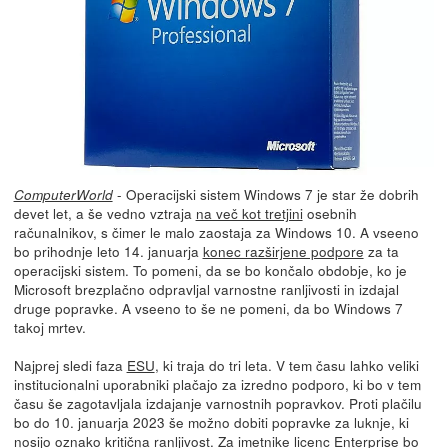
- Operacijski sistem Windows 7 je star že dobrih
ComputerWorld
devet let, a še vedno vztraja
na več kot tretjini
osebnih
računalnikov, s čimer le malo zaostaja za Windows 10. A vseeno
bo prihodnje leto 14. januarja
konec razširjene podpore
za ta
operacijski sistem. To pomeni, da se bo končalo obdobje, ko je
Microsoft brezplačno odpravljal varnostne ranljivosti in izdajal
druge popravke. A vseeno to še ne pomeni, da bo Windows 7
takoj mrtev.
Najprej sledi faza
ESU
, ki traja do tri leta. V tem času lahko veliki
institucionalni uporabniki plačajo za izredno podporo, ki bo v tem
času še zagotavljala izdajanje varnostnih popravkov. Proti plačilu
bo do 10. januarja 2023 še možno dobiti popravke za luknje, ki
nosijo oznako kritična ranljivost. Za imetnike licenc Enterprise bo