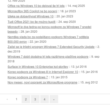
12. nov 2025
Office na Windows 10 bo deloval še tri leta
::
14. maj 2025
Microsoftov 365 Copilot ne bo poceni
::
18. jul 2023
Izteka se dobavljivost Windows 10
::
20. jan 2023
Tudi Office 2021 bo še možno kupiti
::
24. sep 2020
Microsoft le dva tedna po koncu podpore za Windows 7 snedel
besedo
::
28. jan 2020
Nemška vlada bo za podaljšano podporo Windows 7 odštela
800.000 evrov
::
22. jan 2020
Začel se je triletni program Windows 7 Extended Security Update
::
2.
dec 2019
Windows 7 dobil dodatna tri leta razširjene plačljive podpore
::
9. sep
2018
Surface in Windows 10 Enterprise kot storitev
::
13. jul 2016
Konec podpore za Windows 8 in Internet Explorer 10
::
15. jan 2016
Konec podpore za Windows 7
::
13. jan 2015
Nov mesec, novi popravki za Microsoftove programe
::
15. avg 2012
«
1
2
3
4
»