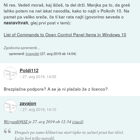
Ni res. Vedeti moraš, kaj iščeš, ta del drži. Manjka pa to, da greš
lahko potem na net iskat navodila, kako to najti v Polknih 10. Na
pamet pa veliko sreče, če ti kar rata najti (govorimo seveda o
, glej prvi post v temi):
nastavitvah
List of Commands to Open Control Panel Items in Windows 10
Zgodovina sprememb…
spremenil:
imagodei
(
27. avg 2019 ob 14:04
)
Poldi112
::
27. avg 2019, 14:05
Brezplačne podpore? A se je ni plačalo že z licenco?
zavajon
::
27. avg 2019, 14:10
WizzardOfOZ
je
27. avg 2019 ob 12:54
izjavil
:
Drugače pa samo klikneš na start tipko in začneš pisat kar iščeš.
Lažje boš težko naredil.