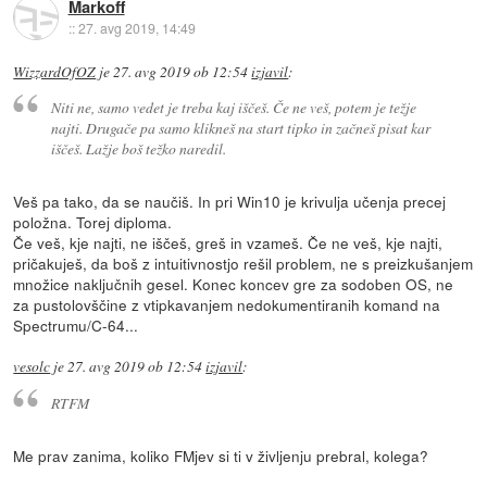
Markoff
::
27. avg 2019, 14:49
WizzardOfOZ
je
27. avg 2019 ob 12:54
izjavil
:
Niti ne, samo vedet je treba kaj iščeš. Če ne veš, potem je težje
najti. Drugače pa samo klikneš na start tipko in začneš pisat kar
iščeš. Lažje boš težko naredil.
Veš pa tako, da se naučiš. In pri Win10 je krivulja učenja precej
položna. Torej diploma.
Če veš, kje najti, ne iščeš, greš in vzameš. Če ne veš, kje najti,
pričakuješ, da boš z intuitivnostjo rešil problem, ne s preizkušanjem
množice naključnih gesel. Konec koncev gre za sodoben OS, ne
za pustolovščine z vtipkavanjem nedokumentiranih komand na
Spectrumu/C-64...
vesolc
je
27. avg 2019 ob 12:54
izjavil
:
RTFM
Me prav zanima, koliko FMjev si ti v življenju prebral, kolega?