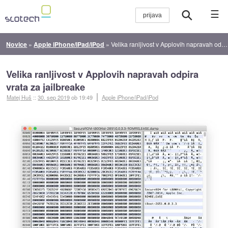
☰
Novice
»
Apple iPhone/iPad/iPod
»
Velika ranljivost v Applovih napravah odpira vrata za jailbreake
Velika ranljivost v Applovih napravah odpira
vrata za jailbreake
Matej Huš
::
30. sep 2019
ob 19:49
Apple iPhone/iPad/iPod