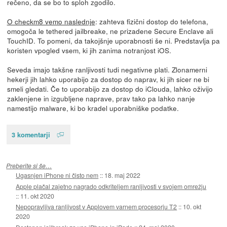
rečeno, da se bo to sploh zgodilo.
O checkm8 vemo naslednje
: zahteva fizični dostop do telefona,
omogoča le tethered jailbreake, ne prizadene Secure Enclave ali
TouchID. To pomeni, da takojšnje uporabnosti še ni. Predstavlja pa
koristen vpogled vsem, ki jih zanima notranjost iOS.
Seveda imajo takšne ranljivosti tudi negativne plati. Zlonamerni
hekerji jih lahko uporabijo za dostop do naprav, ki jih sicer ne bi
smeli gledati. Če to uporabijo za dostop do iClouda, lahko oživijo
zaklenjene in izgubljene naprave, prav tako pa lahko nanje
namestijo malware, ki bo kradel uporabniške podatke.
3 komentarji
Preberite si še…
Ugasnjen iPhone ni čisto nem
::
18. maj 2022
Apple plačal zajetno nagrado odkriteljem ranljivosti v svojem omrežju
::
11. okt 2020
Nepopravljiva ranljivost v Applovem varnem procesorju T2
::
10. okt
2020