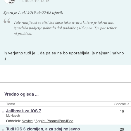
::
1. okt 2019, 13:15
Spura
je
1. okt 2019 ob 00:05
izjavil
:
Tale ranljivost se slisi kot kaka taka stvar s katero je takrat uno
izraelsko podjetje pobralo dol podatke z iPhonea. Tm pac tether
ni problem.
In verjetno tudi je... da pa se ne bo uporabljala, je najmanj naivno
;)
Vredno ogleda ...
Tema
Sporočila
»
Jailbreak za iOS 7
16
McHusch
Oddelek:
Novice
/
Apple iPhone/iPad/iPod
»
Tudi iOS 6 zlomljen, a za zdaj ne javno
20