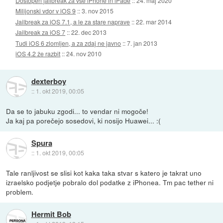
Dostopen jailbreak za vse iPhone in iPade
::
24. maj 2020
Milijonski vdor v iOS 9
::
3. nov 2015
Jailbreak za iOS 7.1, a le za stare naprave
::
22. mar 2014
Jailbreak za iOS 7
::
22. dec 2013
Tudi iOS 6 zlomljen, a za zdaj ne javno
::
7. jan 2013
iOS 4.2 že razbit
::
24. nov 2010
dexterboy
::
1. okt 2019, 00:05
Da se to jabuku zgodi... to vendar ni mogoče!
Ja kaj pa porečejo sosedovi, ki nosijo Huawei... :(
Spura
::
1. okt 2019, 00:05
Tale ranljivost se slisi kot kaka taka stvar s katero je takrat uno
izraelsko podjetje pobralo dol podatke z iPhonea. Tm pac tether ni
problem.
Hermit Bob