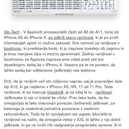
- V Applovih procesorskih čipih od A5 do A11, torej od
Slo-Tech
iPhona 4S do iPhone X,
so odkrili resno ranljivost
, ki je po prvih
informacijah sploh ni možno zakrpati. Gre namreč za ranljivost v
bootromu
, ki predstavlja kodo, ki jo naprave izvedejo ob zagonu in
je brez menjave čipa ni možno spreminjati. Zadnjo ranljivost v
bootroomu za Applove naprave smo videli pred več kot
desetletjem, tedaj še v iPhonu 4. Vseeno pa te ne pomeni, da
lahko sedaj kar odklenemo (jailbreak) vse telefone.
Drži, da je ranljivih več sto milijonov naprav, saj je popravljen šele
čip A12, ki ga najdemo v iPhonu XS, XR, 11 ali 11 Pro. Toda
ranljivost, ki se imenuje
checkm8
, je za zdaj le to -
ranljivost
.
Jailbreaka iz nje ni izdelal še nihče. Prav tako kaže, da bo
omogočala le tako imenovan povezan (tethered) jailbreak, za
katerega je vsakokrat potrebna povezava z osebnim
računalnikom. Toda če bi razvijalcem res uspelo izkoristiti to
ranljivost na način, da omogoča vstop v iOS, bi lahko z njo dobili
jailbreak, ki ga ne izniči niti nadgradnja programske opreme. A ni