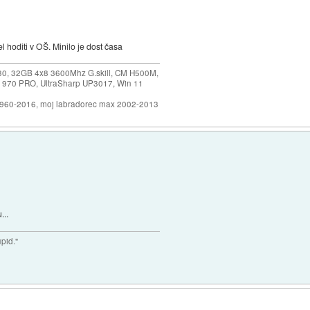
l hoditi v OŠ. Minilo je dost časa
30, 32GB 4x8 3600Mhz G.skill, CM H500M,
 970 PRO, UltraSharp UP3017, Win 11
1960-2016, moj labradorec max 2002-2013
...
upid."