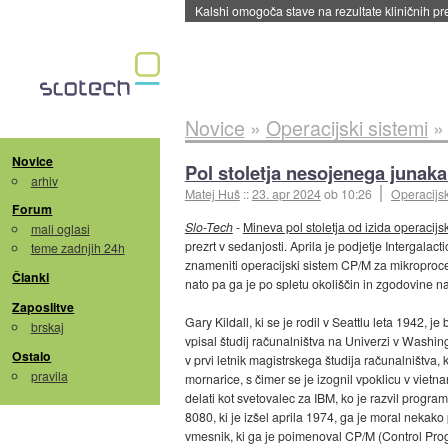
Sandisk že prodal več kot polovico SSD-jev za 
Novice
»
Operacijski sistemi
Novice
Pol stoletja nesojenega junak
arhiv
Matej Huš
::
23. apr 2024
ob 10:26
Operacijsk
Forum
Slo-Tech
-
Mineva pol stoletja od izida operacij
mali oglasi
prezrt v sedanjosti. Aprila je podjetje Intergalacti
teme zadnjih 24h
znameniti operacijski sistem CP/M za mikroproceso
Članki
nato pa ga je po spletu okoliščin in zgodovine n
Zaposlitve
Gary Kildall, ki se je rodil v Seattlu leta 1942, j
brskaj
vpisal študij računalništva na Univerzi v Washing
Ostalo
v prvi letnik magistrskega študija računalništva, 
pravila
mornarice, s čimer se je izognil vpoklicu v vietna
delati kot svetovalec za IBM, ko je razvil progra
8080, ki je izšel aprila 1974, ga je moral nekak
vmesnik, ki ga je poimenoval CP/M (Control Pro