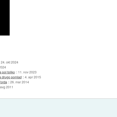
:
24. okt 2024
2024
 pol toliko
::
11. nov 2023
ja drugo pomlad
::
4. apr 2015
Worda
::
26. mar 2014
 avg 2011