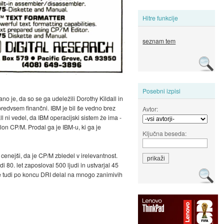
Hitre funkcije
seznam tem
Posebni izpisi
o je, da so se ga udeležili Dorothy Kildall in
 predvsem finančni. IBM je bil še vedno brez
Avtor:
ll ni vedel, da IBM operacijski sistem že ima -
 klon CP/M. Prodal ga je IBM-u, ki ga je
Ključna beseda:
cenejši, da je CP/M zbledel v irelevantnost.
 80. let zaposloval 500 ljudi in ustvarjal 45
l je tudi po koncu DRI delal na mnogo zanimivih