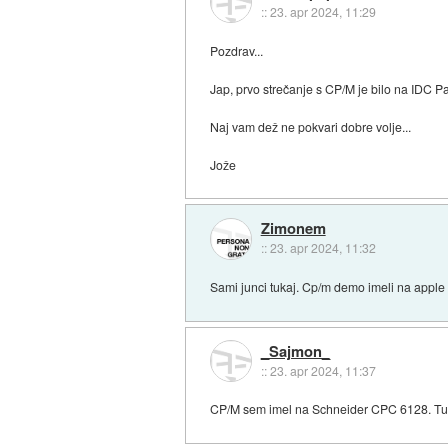
::
23. apr 2024, 11:29
Pozdrav...
Jap, prvo strečanje s CP/M je bilo na IDC Par
Naj vam dež ne pokvari dobre volje...
Jože
Zimonem
::
23. apr 2024, 11:32
Sami junci tukaj. Cp/m demo imeli na apple ii
_Sajmon_
::
23. apr 2024, 11:37
CP/M sem imel na Schneider CPC 6128. Turb