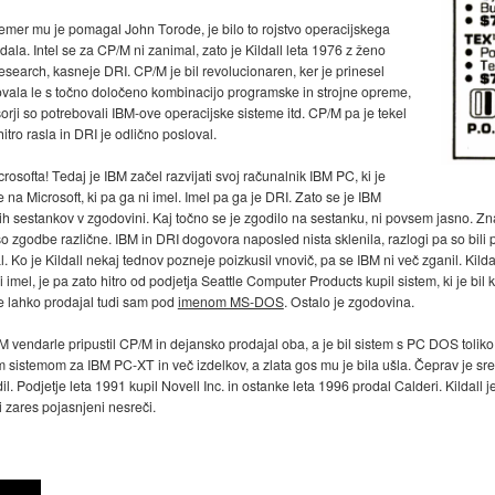
 čemer mu je pomagal John Torode, je bilo to rojstvo operacijskega
ala. Intel se za CP/M ni zanimal, zato je Kildall leta 1976 z ženo
Research, kasneje DRI. CP/M je bil revolucionaren, ker je prinesel
lovala le s točno določeno kombinacijo programske in strojne opreme,
sorji so potrebovali IBM-ove operacijske sisteme itd. CP/M pa je tekel
itro rasla in DRI je odlično posloval.
osofta! Tedaj je IBM začel razvijati svoj računalnik IBM PC, ki je
 na Microsoft, ki pa ga ni imel. Imel pa ga je DRI. Zato se je IBM
 sestankov v zgodovini. Kaj točno se je zgodilo na sestanku, ni povsem jasno. Znan
so zgodbe različne. IBM in DRI dogovora naposled nista sklenila, razlogi pa so bili
. Ko je Kildall nekaj tednov pozneje poizkusil vnovič, pa se IBM ni več zganil. Kilda
ni imel, je pa zato hitro od podjetja Seattle Computer Products kupil sistem, ki je bil
e lahko prodajal tudi sam pod
imenom MS-DOS
. Ostalo je zgodovina.
 vendarle pripustil CP/M in dejansko prodajal oba, a je bil sistem s PC DOS toliko 
 sistemom za IBM PC-XT in več izdelkov, a zlata gos mu je bila ušla. Čeprav je sredi
il. Podjetje leta 1991 kupil Novell Inc. in ostanke leta 1996 prodal Calderi. Kildal
i zares pojasnjeni nesreči.