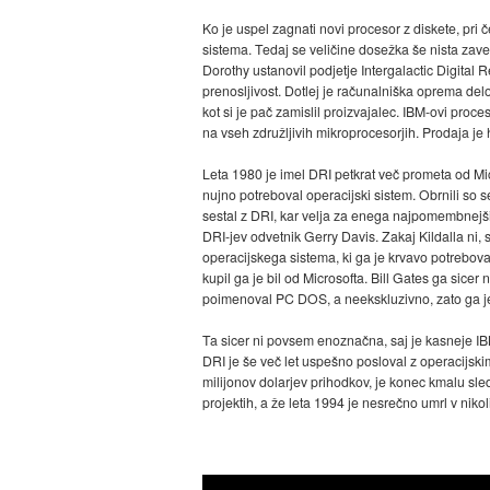
Ko je uspel zagnati novi procesor z diskete, pri
sistema. Tedaj se veličine dosežka še nista zaved
Dorothy ustanovil podjetje Intergalactic Digital 
prenosljivost. Dotlej je računalniška oprema de
kot si je pač zamislil proizvajalec. IBM-ovi proce
na vseh združljivih mikroprocesorjih. Prodaja je h
Leta 1980 je imel DRI petkrat več prometa od Micr
nujno potreboval operacijski sistem. Obrnili so se
sestal z DRI, kar velja za enega najpomembnejših
DRI-jev odvetnik Gerry Davis. Zakaj Kildalla ni, 
operacijskega sistema, ki ga je krvavo potreboval
kupil ga je bil od Microsofta. Bill Gates ga sicer 
poimenoval PC DOS, a neekskluzivno, zato ga j
Ta sicer ni povsem enoznačna, saj je kasneje IBM
DRI je še več let uspešno posloval z operacijskim
milijonov dolarjev prihodkov, je konec kmalu sled
projektih, a že leta 1994 je nesrečno umrl v nikol