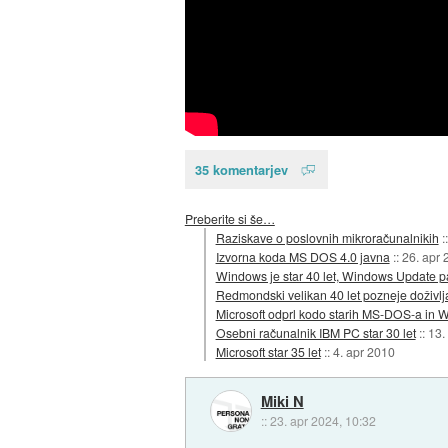
35 komentarjev
Preberite si še…
Raziskave o poslovnih mikroračunalnikih
:
Izvorna koda MS DOS 4.0 javna
::
26. apr 
Windows je star 40 let, Windows Update pa
Redmondski velikan 40 let pozneje doživl
Microsoft odprl kodo starih MS-DOS-a in 
Osebni računalnik IBM PC star 30 let
::
13.
Microsoft star 35 let
::
4. apr 2010
Miki N
::
23. apr 2024, 10:32