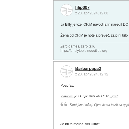
filip007
::
23. apr 2024, 12:08
Ja Billy je vzel CP/M navodila in naredil DO
Žena od CP/M je hotela preveč, zato ni bilo 
Zero games, zero talk.
https://pristytools.neocities.org
Barbarpapa2
::
23. apr 2024, 12:12
Pozdrav.
Zimonem
je
23. apr 2024 ob 11:32
izjavil
:
Sami junci tukaj. Cp/m demo imeli na apple 
Je bil to morda Ivel Ultra?