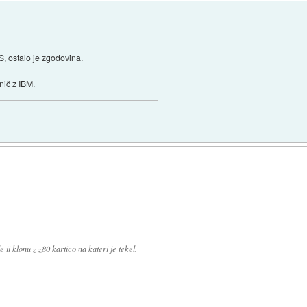
S, ostalo je zgodovina.
nič z IBM.
ii klonu z z80 kartico na kateri je tekel.