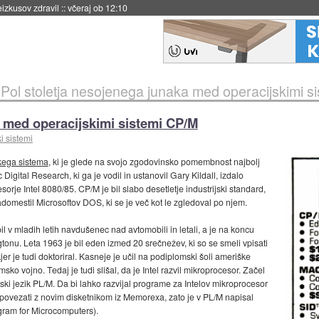
naslednji dve leti
::
včeraj ob 11:37
»
Pol stoletja nesojenega junaka med operacijskimi s
a med operacijskimi sistemi CP/M
i sistemi
skega sistema
, ki je glede na svojo zgodovinsko pomembnost najbolj
c Digital Research, ki ga je vodil in ustanovil Gary Kildall, izdalo
rje Intel 8080/85. CP/M je bil slabo desetletje industrijski standard,
adomestil Microsoftov DOS, ki se je več kot le zgledoval po njem.
e bil v mladih letih navdušenec nad avtomobili in letali, a je na koncu
tonu. Leta 1963 je bil eden izmed 20 srečnežev, ki so se smeli vpisati
kjer je tudi doktoriral. Kasneje je učil na podiplomski šoli ameriške
msko vojno. Tedaj je tudi slišal, da je Intel razvil mikroprocesor. Začel
mski jezik PL/M. Da bi lahko razvijal programe za Intelov mikroprocesor
o povezati z novim disketnikom iz Memorexa, zato je v PL/M napisal
gram for Microcomputers).