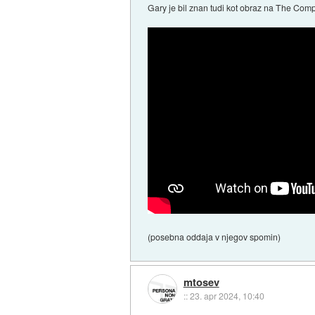
Gary je bil znan tudi kot obraz na The Com
(posebna oddaja v njegov spomin)
mtosev
::
23. apr 2024, 10:40