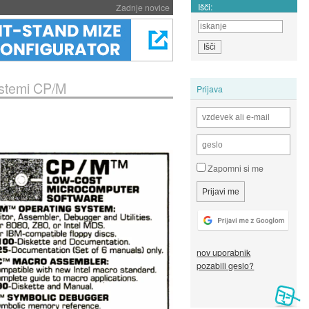
Išči:
Zadnje novice
istemi CP/M
Prijava
Zapomni si me
nov uporabnik
pozabili geslo?