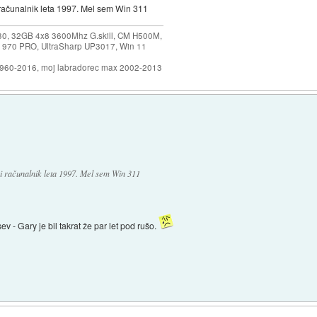
računalnik leta 1997. Mel sem Win 311
30, 32GB 4x8 3600Mhz G.skill, CM H500M,
 970 PRO, UltraSharp UP3017, Win 11
1960-2016, moj labradorec max 2002-2013
i računalnik leta 1997. Mel sem Win 311
sev - Gary je bil takrat že par let pod rušo.