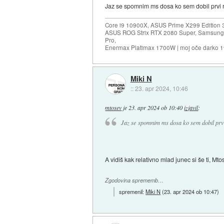
Jaz se spomnim ms dosa ko sem dobil prvi 
Core i9 10900X, ASUS Prime X299 Edition 
ASUS ROG Strix RTX 2080 Super, Samsung
Pro,
Enermax Platimax 1700W | moj oče darko 
Miki N
::
23. apr 2024, 10:46
mtosev
je
23. apr 2024 ob 10:40
izjavil
:
Jaz se spomnim ms dosa ko sem dobil prv
A vidiš kak relativno mlad junec si še ti, Mto
Zgodovina sprememb…
spremenil:
Miki N
(
23. apr 2024 ob 10:47
)