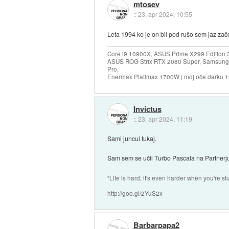
mtosev
::
23. apr 2024, 10:55
Leta 1994 ko je on bil pod rušo sem jaz zače
Core i9 10900X, ASUS Prime X299 Edition 
ASUS ROG Strix RTX 2080 Super, Samsung
Pro,
Enermax Platimax 1700W | moj oče darko 
Invictus
::
23. apr 2024, 11:19
Sami juncui tukaj.
Sam sem se učil Turbo Pascala na Partnerju
"Life is hard; it's even harder when you're st
http://goo.gl/2YuS2x
Barbarpapa2