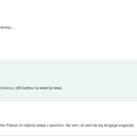
tnerju...
 klonu z z80 kartico na kateri je tekel.
o Pascal mi najbolj ostaja v spominu. Ne vem, ali sem še kaj drugega poganjal.