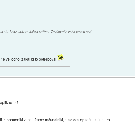
 za službene zadeve dobra rešitev. Za domačo rabo pa niti pod
e ne ve točno, zakaj bi to potreboval
aplikacijo ?
li in ponudniki z mainframe računalniki, ki so dostop računali na uro