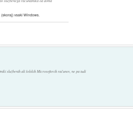
do službenega računalnika od doma
(skoraj) vsaki Windows.
tniki službenih ali šolskih Microsoftovih računov, ne pa tudi