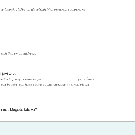
 le lastniki službenih ali šolskih Microsoftovih računov, ne
 with that email address.
javi tole:
hasn't set up any resources for ___________________ yet. Please
f you believe you have received this message in error, please
 naret. Mogoče kdo ve?