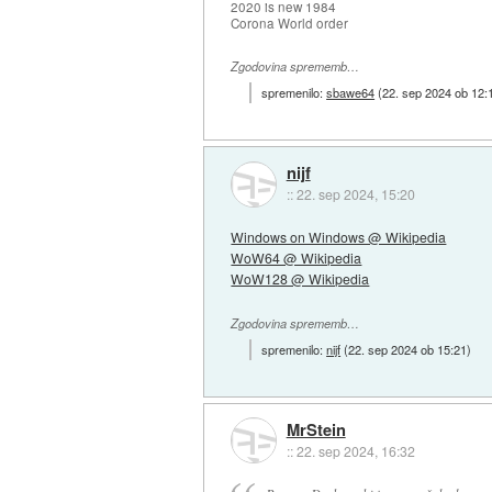
2020 is new 1984
Corona World order
Zgodovina sprememb…
spremenilo:
sbawe64
(
22. sep 2024 ob 12:
nijf
::
22. sep 2024, 15:20
Windows on Windows @ Wikipedia
WoW64 @ Wikipedia
WoW128 @ Wikipedia
Zgodovina sprememb…
spremenilo:
nijf
(
22. sep 2024 ob 15:21
)
MrStein
::
22. sep 2024, 16:32