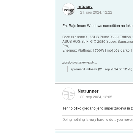
mtosev
::
21. sep 2024, 12:22
Eh. Raje imam Windows nameščen na loka
Core i9 10900X, ASUS Prime X299 Edition 
ASUS ROG Strix RTX 2080 Super, Samsung
Pro,
Enermax Platimax 1700W | moj oče darko 
Zgodovina sprememb…
spremenil:
mtosev
(
21. sep 2024 ob 12:23
)
Netrunner
::
22. sep 2024, 12:05
Tehnološko gledano je to super zadeva in za
Doing nothing is very hard to do... you neve