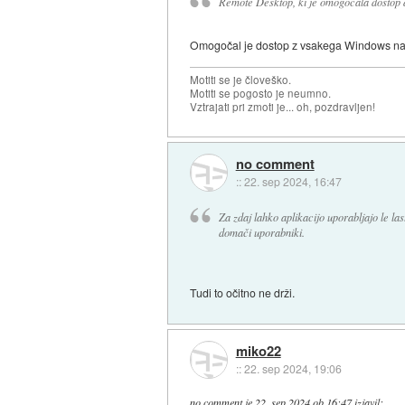
Remote Desktop, ki je omogočala dostop 
Omogočal je dostop z vsakega Windows na 
Motiti se je človeško.
Motiti se pogosto je neumno.
Vztrajati pri zmoti je... oh, pozdravljen!
no comment
::
22. sep 2024, 16:47
Za zdaj lahko aplikacijo uporabljajo le las
domači uporabniki.
Tudi to očitno ne drži.
miko22
::
22. sep 2024, 19:06
no comment
je
22. sep 2024 ob 16:47
izjavil
: