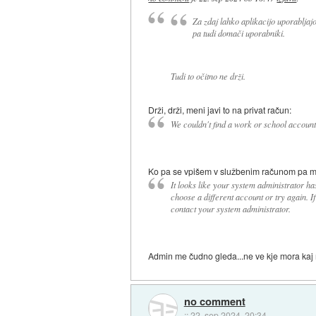
Za zdaj lahko aplikacijo uporabljajo
pa tudi domači uporabniki.
Tudi to očitno ne drži.
Drži, drži, meni javi to na privat račun:
We couldn't find a work or school account
Ko pa se vpišem v službenim računom pa mi 
It looks like your system administrator 
choose a different account or try again. I
contact your system administrator.
Admin me čudno gleda...ne ve kje mora kaj
no comment
::
22. sep 2024, 20:34