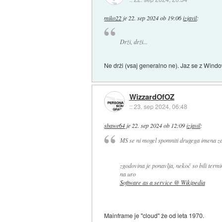
miko22
je
22. sep 2024 ob 19:06
izjavil
:
Drži, drži...
Ne drži (vsaj generalno ne). Jaz se z Wind
WizzardOfOZ
::
23. sep 2024, 06:48
sbawe64
je
22. sep 2024 ob 12:09
izjavil
:
MS se ni mogel spomniti drugega imena za
zgodovina je ponavlja, nekoč so bili termi
na uro
Software as a service @ Wikipedia
Mainframe je "cloud" že od leta 1970.