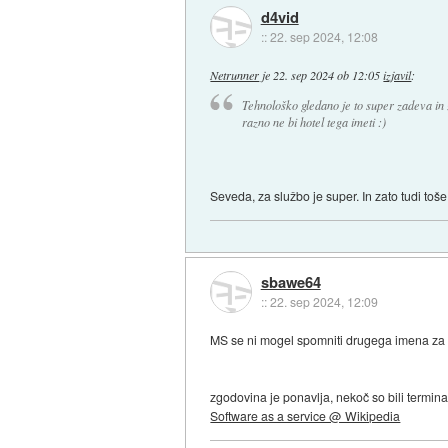
d4vid
::
22. sep 2024, 12:08
Netrunner
je
22. sep 2024 ob 12:05
izjavil
:
Tehnološko gledano je to super zadeva in
razno ne bi hotel tega imeti :)
Seveda, za službo je super. In zato tudi toš
sbawe64
::
22. sep 2024, 12:09
MS se ni mogel spomniti drugega imena za 
zgodovina je ponavlja, nekoč so bili termina
Software as a service @ Wikipedia