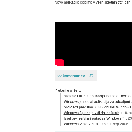
Novo aplikacijo dobimo v vseh spletnih tržnicah
22 komentarjev
Preberite si še…
Microsoft ukinja aplikacijo Remote Deskto
Windows je postal aplikacija za oddaljeni 
Microsoft predstavil OS v oblaku Windows
Windows 8 prihaja v štirih inačicah
::
18. a
Izšel prvi servisni paket za Windows 7
::
23
Windows Vista Virtual Lab
::
1. sep 2006