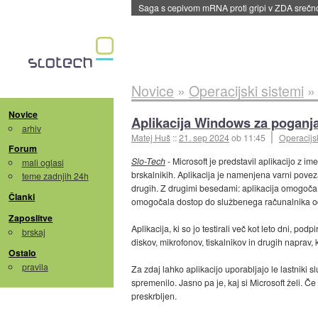
BMW v vozilih začel predvajati reklame
::
dane
Novice
»
Operacijski sistemi
Novice
Aplikacija Windows za poganj
arhiv
Matej Huš
::
21. sep 2024
ob 11:45
Operacijsk
Forum
Slo-Tech
- Microsoft je predstavil aplikacijo z 
mali oglasi
brskalnikih. Aplikacija je namenjena varni pov
teme zadnjih 24h
drugih. Z drugimi besedami: aplikacija omogoča
Članki
omogočala dostop do službenega računalnika 
Zaposlitve
Aplikacija, ki so jo testirali več kot leto dni, 
brskaj
diskov, mikrofonov, tiskalnikov in drugih naprav,
Ostalo
pravila
Za zdaj lahko aplikacijo uporabljajo le lastniki s
spremenilo. Jasno pa je, kaj si Microsoft želi. Če
preskrbljen.