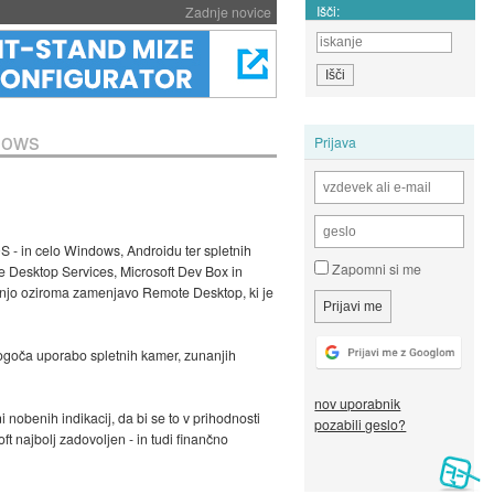
Išči:
Zadnje novice
dows
Prijava
S - in celo Windows, Androidu ter spletnih
Zapomni si me
 Desktop Services, Microsoft Dev Box in
dnjo oziroma zamenjavo Remote Desktop, ki je
 omogoča uporabo spletnih kamer, zunanjih
nov uporabnik
i nobenih indikacij, da bi se to v prihodnosti
pozabili geslo?
ft najbolj zadovoljen - in tudi finančno