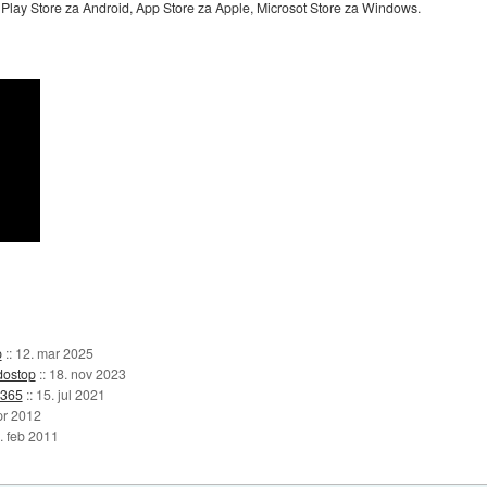
: Play Store za Android, App Store za Apple, Microsot Store za Windows.
p
::
12. mar 2025
dostop
::
18. nov 2023
 365
::
15. jul 2021
pr 2012
. feb 2011