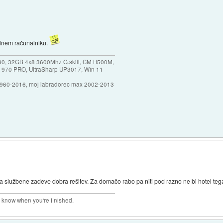
lnem računalniku.
30, 32GB 4x8 3600Mhz G.skill, CM H500M,
 970 PRO, UltraSharp UP3017, Win 11
1960-2016, moj labradorec max 2002-2013
 službene zadeve dobra rešitev. Za domačo rabo pa niti pod razno ne bi hotel tega 
r know when you're finished.