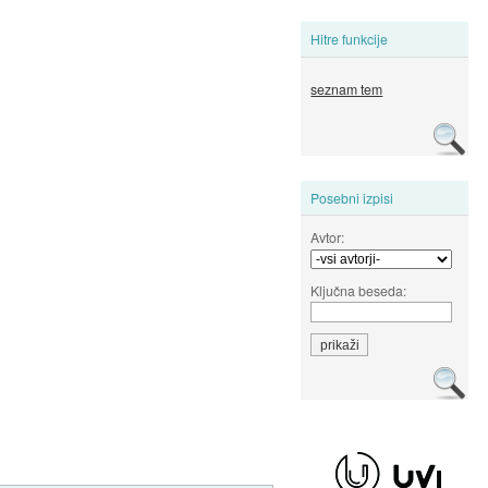
Hitre funkcije
seznam tem
Posebni izpisi
Avtor:
Ključna beseda: