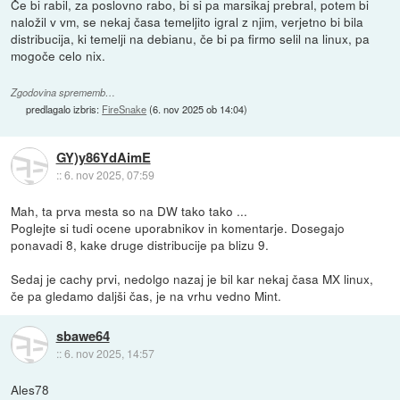
Če bi rabil, za poslovno rabo, bi si pa marsikaj prebral, potem bi
naložil v vm, se nekaj časa temeljito igral z njim, verjetno bi bila
distribucija, ki temelji na debianu, če bi pa firmo selil na linux, pa
mogoče celo nix.
Zgodovina sprememb…
predlagalo izbris:
FireSnake
(
6. nov 2025 ob 14:04
)
GY)y86YdAimE
::
6. nov 2025, 07:59
Mah, ta prva mesta so na DW tako tako ...
Poglejte si tudi ocene uporabnikov in komentarje. Dosegajo
ponavadi 8, kake druge distribucije pa blizu 9.
Sedaj je cachy prvi, nedolgo nazaj je bil kar nekaj časa MX linux,
če pa gledamo daljši čas, je na vrhu vedno Mint.
sbawe64
::
6. nov 2025, 14:57
Ales78