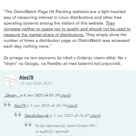
"The DistroWatch Page Hit Ranking statistics are a light-hearted
way of measuring interest in Linux distributions and other free
operating systems among the visitors of this website.
They
correlate neither to usage nor to quality and should not be used to
measure the market share of distributions.
They simply show the
number of times a distribution page on DistroWatch was accessed
each day, nothing more."
Za prvega na tem seznamu še nikoli v življenju nisem slišal. Ne v
"divjini" na Googlu, na Redditu ali med katerimi koli priporočili.
Ales78
::
6. nov 2025, 05:31
_Denny_
je
6. nov 2025 ob 05:18
izjavil
:
Ales78
je
5. nov 2025 ob 16:59
izjavil
:
SmeskoSnezak
je
5. nov 2025 ob 16:47
izjavil
:
So kje informacije, kateri Linux OS-i
so najbolj v uporabi