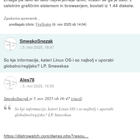
celotnim grafičnim sistemom in browserjem, bootati iz 1.44 diskete.
Zgodovina sprememb…
predlagalo izbris:
FireSnake
(
6. nov 2025 ob 14:04
)
SmeskoSnezak
::
5. nov 2025, 16:47
So kje informacije, kateri Linux OS-i so najbolj v uporabi
globalno/regijsko? LP, Smeeskaa
Ales78
::
5. nov 2025, 16:59
SmeskoSnezak
je
5. nov 2025 ob 16:47
izjavil
:
So kje informacije, kateri Linux OS-i so najbolj v uporabi
globalno/regijsko? LP, Smeeskaa
https://distrowatch.com/dwres.php?resou...