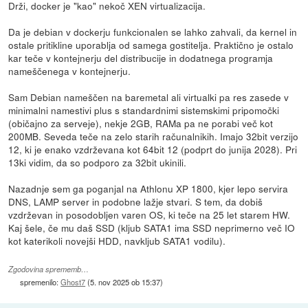
Drži, docker je "kao" nekoč XEN virtualizacija.
Da je debian v dockerju funkcionalen se lahko zahvali, da kernel in
ostale pritikline uporablja od samega gostitelja. Praktično je ostalo
kar teče v kontejnerju del distribucije in dodatnega programja
nameščenega v kontejnerju.
Sam Debian nameščen na baremetal ali virtualki pa res zasede v
minimalni namestivi plus s standardnimi sistemskimi pripomočki
(običajno za serveje), nekje 2GB, RAMa pa ne porabi več kot
200MB. Seveda teče na zelo starih računalnikih. Imajo 32bit verzijo
12, ki je enako vzdrževana kot 64bit 12 (podprt do junija 2028). Pri
13ki vidim, da so podporo za 32bit ukinili.
Nazadnje sem ga poganjal na Athlonu XP 1800, kjer lepo servira
DNS, LAMP server in podobne lažje stvari. S tem, da dobiš
vzdrževan in posodobljen varen OS, ki teče na 25 let starem HW.
Kaj šele, če mu daš SSD (kljub SATA1 ima SSD neprimerno več IO
kot katerikoli novejši HDD, navkljub SATA1 vodilu).
Zgodovina sprememb…
spremenilo:
Ghost7
(
5. nov 2025 ob 15:37
)