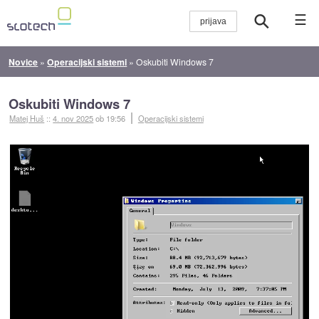
☰
Novice
»
Operacijski sistemi
»
Oskubiti Windows 7
Oskubiti Windows 7
Matej Huš
::
4. nov 2025
ob 19:56
Operacijski sistemi