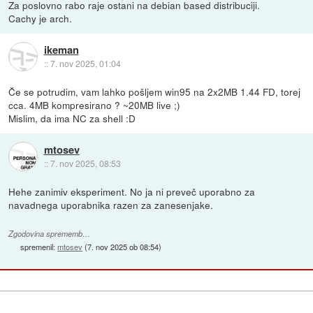
Za poslovno rabo raje ostani na debian based distribuciji.
Cachy je arch.
ikeman
::
7. nov 2025, 01:04
Če se potrudim, vam lahko pošljem win95 na 2x2MB 1.44 FD, torej
cca. 4MB kompresirano ? ~20MB live ;)
Mislim, da ima NC za shell :D
mtosev
::
7. nov 2025, 08:53
Hehe zanimiv eksperiment. No ja ni preveč uporabno za
navadnega uporabnika razen za zanesenjake.
Zgodovina sprememb…
spremenil:
mtosev
(
7. nov 2025 ob 08:54
)