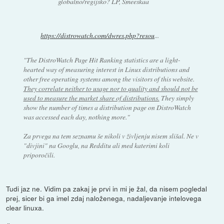
globalno/regijsko? LP, Smeeskaa
https://distrowatch.com/dwres.php?resou
...
"The DistroWatch Page Hit Ranking statistics are a light-
hearted way of measuring interest in Linux distributions and
other free operating systems among the visitors of this website.
They correlate neither to usage nor to quality and should not be
used to measure the market share of distributions.
They simply
show the number of times a distribution page on DistroWatch
was accessed each day, nothing more."
Za prvega na tem seznamu še nikoli v življenju nisem slišal. Ne v
"divjini" na Googlu, na Redditu ali med katerimi koli
priporočili.
Tudi jaz ne. Vidim pa zakaj je prvi in mi je žal, da nisem pogledal
prej, sicer bi ga imel zdaj naloženega, nadaljevanje intelovega
clear linuxa.