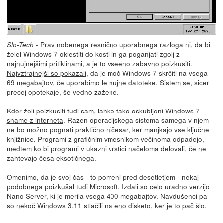
- Prav nobenega resnično uporabnega razloga ni, da bi
Slo-Tech
želel Windows 7 oklestiti do kosti in ga poganjati zgolj z
najnujnejšimi pritiklinami, a je to vseeno zabavno poizkusiti.
Najvztrajnejši so pokazali
, da je moč Windows 7 skrčiti na vsega
69 megabajtov,
če uporabimo le nujne datoteke
. Sistem se, sicer
precej opotekaje, še vedno zažene.
Kdor želi poizkusiti tudi sam, lahko tako oskubljeni Windows 7
sname z interneta
. Razen operacijskega sistema samega v njem
ne bo možno pognati praktično ničesar, ker manjkajo vse ključne
knjižnice. Programi z grafičnim vmesnikom večinoma odpadejo,
medtem ko bi programi v ukazni vrstici načeloma delovali, če ne
zahtevajo česa eksotičnega.
Omenimo, da je svoj čas - to pomeni pred desetletjem - nekaj
podobnega poizkušal tudi Microsoft
. Izdali so celo uradno verzijo
Nano Server, ki je merila vsega 400 megabajtov. Navdušenci pa
so nekoč Windows 3.11
stlačili na eno disketo, ker je to pač šlo
.