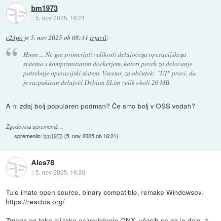
bm1973
::
5. nov 2025, 16:21
c23po
je
5. nov 2025 ob 08:31
izjavil
:
Hmm ... Ne gre primerjati velikosti delujočega operacijskega
sistema s komprimiranim dockerjem, kateri povrh za delovanje
potrebuje operacijski sistem. Vseeno, za občutek: "UI" pravi, da
je razpakiran delujoči Debian SLim velik okoli 20 MB.
A ni zdaj bolj popularen podman? Če smo bolj v OSS vodah?
Zgodovina sprememb…
spremenilo:
bm1973
(
5. nov 2025 ob 16:21
)
Ales78
::
5. nov 2025, 16:30
Tule imate open source, binary compatible, remake Windowsov.
https://reactos.org/
Zmaga pa tako ali tako najverjetneje QNX, včasih se ga je dalo, z