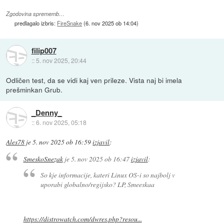
Zgodovina sprememb…
predlagalo izbris:
FireSnake
(
6. nov 2025 ob 14:04
)
filip007
::
5. nov 2025, 20:44
Odličen test, da se vidi kaj ven prileze. Vista naj bi imela
prešminkan Grub.
_Denny_
::
6. nov 2025, 05:18
Ales78
je
5. nov 2025 ob 16:59
izjavil
:
SmeskoSnezak
je
5. nov 2025 ob 16:47
izjavil
:
So kje informacije, kateri Linux OS-i so najbolj v
uporabi globalno/regijsko? LP, Smeeskaa
https://distrowatch.com/dwres.php?resou...