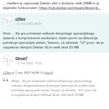
... medtem je najnovejši Debian slim v dockerju velik 29MB in je
dejansko funkcionalen:
https://hub.docker.com/layers/library/d...
c23po
::
5. nov 2025, 08:31
Hmm ... Ne gre primerjati velikosti delujočega operacijskega
sistema s komprimiranim dockerjem, kateri povrh za delovanje
potrebuje operacijski sistem. Vseeno, za občutek: "UI" pravi, da je
razpakiran delujoči Debian SLim velik okoli 20 MB.
Ghost7
::
5. nov 2025, 15:32
c23po
je
5. nov 2025 ob 08:31
izjavil
:
Hmm ... Ne gre primerjati velikosti delujočega operacijskega
sistema s komprimiranim dockerjem, kateri povrh za delovanje
potrebuje operacijski sistem. Vseeno, za občutek: "UI" pravi, da
je razpakiran delujoči Debian SLim velik okoli 20 MB.