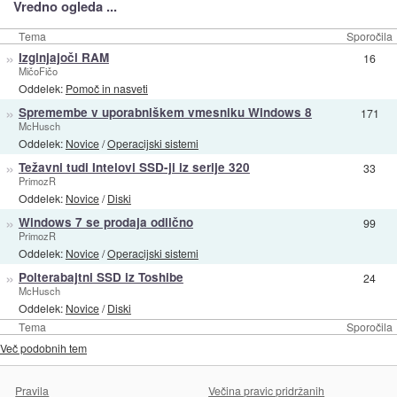
Vredno ogleda ...
Tema
Sporočila
»
Izginjajoči RAM
16
MičoFičo
Oddelek:
Pomoč in nasveti
»
Spremembe v uporabniškem vmesniku Windows 8
171
McHusch
Oddelek:
Novice
/
Operacijski sistemi
»
Težavni tudi Intelovi SSD-ji iz serije 320
33
PrimozR
Oddelek:
Novice
/
Diski
»
Windows 7 se prodaja odlično
99
PrimozR
Oddelek:
Novice
/
Operacijski sistemi
»
Polterabajtni SSD iz Toshibe
24
McHusch
Oddelek:
Novice
/
Diski
Tema
Sporočila
Več podobnih tem
Pravila
Večina pravic pridržanih