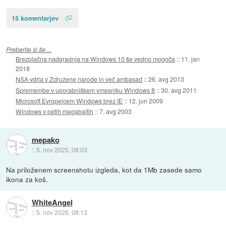
15 komentarjev
Preberite si še…
Brezplačna nadgradnja na Windows 10 še vedno mogoča
::
11. jan
2018
NSA vdrla v Združene narode in več ambasad
::
26. avg 2013
Spremembe v uporabniškem vmesniku Windows 8
::
30. avg 2011
Microsoft Evropejcem Windows brez IE
::
12. jun 2009
Windows v petih megabajtih
::
7. avg 2003
mepako
::
5. nov 2025, 08:03
Na priloženem screenshotu izgleda, kot da 1Mb zasede samo
ikona za koš.
WhiteAngel
::
5. nov 2025, 08:13