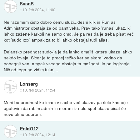
SasoS
::
10. feb 2024, 11:00
Ne razumem čisto dobro čemu služi...desni klik in Run as
Administrator obstaja že od pamtiveka. Prav tako 'runas' ukaz, ki
lahko zažene karkoli ne samo cmd. Je pa res da je treba pisat več
kot 'sudo xxx' ampak za to bi lahko obstajal tudi alias.
Dejansko prednost sudo-ja je da lahko omejiš katere ukaze lahko
nekdo izvaja. Sicer je to precej težko ker se skoraj vedno da
pobegnit ven, ampak vseeno obstaja ta možnost. In pa logiranje.
Nič od tega ne vidim tukaj...
Lonsarg
::
10. feb 2024, 11:54
Meni bo prednost ko imam v cache več ukazov pa šele kasneje
ugotovim da rabim admin in moram iz nule spet ukaze pisat če
novo okno odprem.
Poldi112
::
10. feb 2024, 12:14