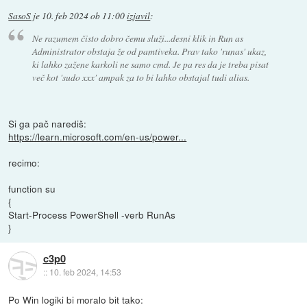
SasoS
je
10. feb 2024 ob 11:00
izjavil
:
Ne razumem čisto dobro čemu služi...desni klik in Run as
Administrator obstaja že od pamtiveka. Prav tako 'runas' ukaz,
ki lahko zažene karkoli ne samo cmd. Je pa res da je treba pisat
več kot 'sudo xxx' ampak za to bi lahko obstajal tudi alias.
Si ga pač narediš:
https://learn.microsoft.com/en-us/power...
recimo:
function su
{
Start-Process PowerShell -verb RunAs
}
c3p0
::
10. feb 2024, 14:53
Po Win logiki bi moralo bit tako: