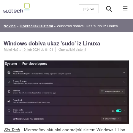
☰
Novice
»
Operacijski sistemi
»
Windows dobiva ukaz 'sudo' iz Linuxa
Windows dobiva ukaz 'sudo' iz Linuxa
Matej Huš
::
10. feb 2024
ob 01:01
Operacijski sistemi
- Microsoftov aktualni operacijski sistem Windows 11 bo
Slo-Tech