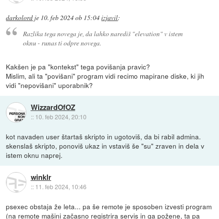
darkolord
je
10. feb 2024 ob 15:04
izjavil
:
Razlika tega novega je, da lahko narediš "elevation" v istem
oknu - runas ti odpre novega.
Kakšen je pa "kontekst" tega povišanja pravic?
Mislim, ali ta "povišani" program vidi recimo mapirane diske, ki jih
vidi "nepovišani" uporabnik?
WizzardOfOZ
::
10. feb 2024, 20:10
kot navaden user štartaš skripto in ugotoviš, da bi rabil admina.
skenslaš skripto, ponoviš ukaz in vstaviš še "su" zraven in dela v
istem oknu naprej.
winklr
::
11. feb 2024, 10:46
psexec obstaja že leta... pa še remote je sposoben izvesti program
(na remote mašini začasno registrira servis in ga požene, ta pa