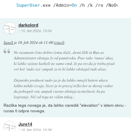
SuperUser
.exe /Admin=
On
 /h /k /ro /NoOverri
darkolord
::
10. feb 2024, 15:04
SasoS
je
10. feb 2024 ob 11:00
izjavil
:
Ne razumem čisto dobro čemu služi...desni klik in Run as
Administrator obstaja že od pamtiveka. Prav tako 'runas' ukaz,
ki lahko zažene karkoli ne samo cmd. Je pa res da je treba pisat
več kot 'sudo xxx' ampak za to bi lahko obstajal tudi alias.
Dejansko prednost sudo-ja je da lahko omejiš katere ukaze
lahko nekdo izvaja. Sicer je to precej težko ker se skoraj vedno
da pobegnit ven, ampak vseeno obstaja ta možnost. In pa
logiranje. Nič od tega ne vidim tukaj...
Razlika tega novega je, da lahko narediš "elevation" v istem oknu -
runas ti odpre novega.
Jure14
::
10. feb 2024, 15:38