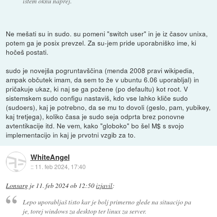
istem oknu naprej.
Ne mešati su in sudo. su pomeni "switch user" in je iz časov unixa,
potem ga je posix prevzel. Za su-jem pride uporabniško ime, ki
hočeš postati.
sudo je novejša pogruntavščina (menda 2008 pravi wikipedia,
ampak občutek imam, da sem to že v ubuntu 6.06 uporabljal) in
pričakuje ukaz, ki naj se ga požene (po defaultu) kot root. V
sistemskem sudo configu nastaviš, kdo vse lahko kliče sudo
(sudoers), kaj je potrebno, da se mu to dovoli (geslo, pam, yubikey,
kaj tretjega), koliko časa je sudo seja odprta brez ponovne
avtentikacije itd. Ne vem, kako "globoko" bo šel M$ s svojo
implementacijo in kaj je prvotni vzgib za to.
WhiteAngel
::
11. feb 2024, 17:40
Lonsarg
je
11. feb 2024 ob 12:50
izjavil
:
Lepo uporabljaš tisto kar je bolj primerno glede na situacijo pa
je, torej windows za desktop ter linux za server.