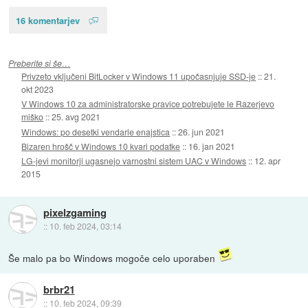
16 komentarjev
Preberite si še…
Privzeto vključeni BitLocker v Windows 11 upočasnjuje SSD-je
::
21.
okt 2023
V Windows 10 za administratorske pravice potrebujete le Razerjevo
miško
::
25. avg 2021
Windows: po desetki vendarle enajstica
::
26. jun 2021
Bizaren hrošč v Windows 10 kvari podatke
::
16. jan 2021
LG-jevi monitorji ugasnejo varnostni sistem UAC v Windows
::
12. apr
2015
pixelzgaming
::
10. feb 2024, 03:14
Še malo pa bo Windows mogoče celo uporaben
brbr21
::
10. feb 2024, 09:39