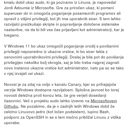
kmalu dobil ukaz
, ki ga poznamo iz Linuxa, je napovedal
sudo
Jordi Adoumie iz Microsofta. Gre za priročen ukaz, ki pomeni
in omogoča poganjanje posameznih programov ali
superuser do
opravil z višjimi privilegiji, kot jih ima uporabnik sicer. S tem lahko
razvijalci preizkušajo skripte in popravljanje določene sistemske
nastavitve, ne da bi bili ves čas prijavljeni kot administratorji, kar je
tvegano.
V Windows 11 bo ukaz omogočil poganjanje orodij s povišanimi
privilegiji neposredno iz ukazne vrstice, ki bo sicer tekla z
osnovnimi uporabnikovimi privilegiji. Doslej je bila pot do povišanja
privilegijev nekoliko bolj okrogla, saj je bilo treba najprej zagnati
novo instanco ukazne vrstice kot administrator, nato pa so se tako
v njej izvajali
ukazi.
vsi
Novost je za zdaj na voljo v kanalu Canary, kjer so prihajajoče
verzije Windows dostopne razvijalcem. Splošna javnost bo torej
novosti deležna proti koncu leta, če gre verjeti dosedanji
časovnici. Več o projektu sudo lahko izvemo na
Microsoftovem
Githubu
. Ne pozabimo, da je v zadnjih letih Windows dobil že
celotno Linuxovo jedro (kot ločen podsistem), lupino Bash,
podporo za OpenSSH in se s tem močno približal Linuxu z vidika
uporabe.