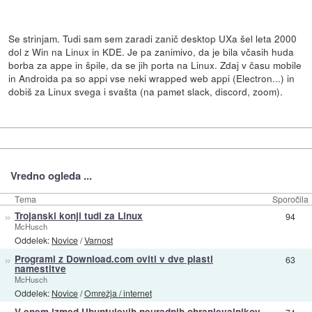
Se strinjam. Tudi sam sem zaradi zanič desktop UXa šel leta 2000
dol z Win na Linux in KDE. Je pa zanimivo, da je bila včasih huda
borba za appe in špile, da se jih porta na Linux. Zdaj v času mobile
in Androida pa so appi vse neki wrapped web appi (Electron...) in
dobiš za Linux svega i svašta (na pamet slack, discord, zoom).
Vredno ogleda ...
Tema
Sporočila
»
Trojanski konji tudi za Linux
94
McHusch
Oddelek:
Novice
/
Varnost
»
Programi z Download.com oviti v dve plasti
63
namestitve
McHusch
Oddelek:
Novice
/
Omrežja / internet
V enem izmed Ubuntujevih neuradnih ohranjevalnikov