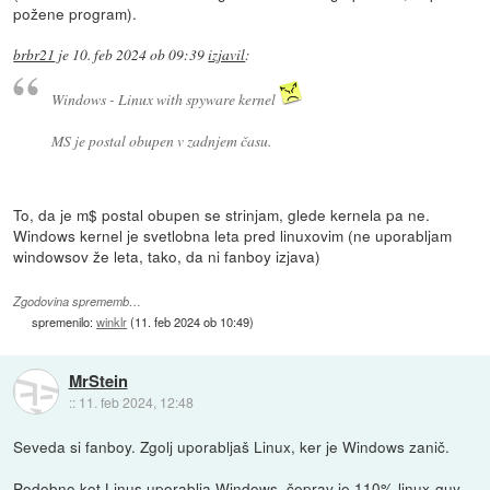
požene program).
brbr21
je
10. feb 2024 ob 09:39
izjavil
:
Windows - Linux with spyware kernel
MS je postal obupen v zadnjem času.
To, da je m$ postal obupen se strinjam, glede kernela pa ne.
Windows kernel je svetlobna leta pred linuxovim (ne uporabljam
windowsov že leta, tako, da ni fanboy izjava)
Zgodovina sprememb…
spremenilo:
winklr
(
11. feb 2024 ob 10:49
)
MrStein
::
11. feb 2024, 12:48
Seveda si fanboy. Zgolj uporabljaš Linux, ker je Windows zanič.
Podobno kot Linus uporablja Windows, čeprav je 110% linux-guy.