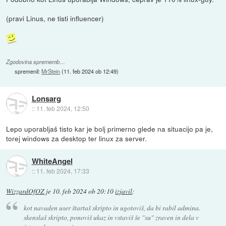
(pravi Linus, ne tisti influencer)
Zgodovina sprememb…
spremenil:
MrStein
(
11. feb 2024 ob 12:49
)
Lonsarg
::
11. feb 2024, 12:50
Lepo uporabljaš tisto kar je bolj primerno glede na situacijo pa je,
torej windows za desktop ter linux za server.
WhiteAngel
::
11. feb 2024, 17:33
WizzardOfOZ
je
10. feb 2024 ob 20:10
izjavil
:
kot navaden user štartaš skripto in ugotoviš, da bi rabil admina.
skenslaš skripto, ponoviš ukaz in vstaviš še "su" zraven in dela v