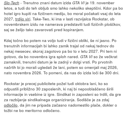
- Trenutno znani datum izida
je 19. november
Slo-Tech
GTA VI
letos, a tudi do teh obljub smo lahko nekoliko skeptični. Kdor pa bo
hotel igro kupiti na fizičnem mediju, bo moral počakati vsaj do leta
2027,
trdijo viri
. Take-Two, ki ima v lasti razvijalca Rockstar, ob
novembrskem izidu ne namerava predstaviti tudi fizičnih ploščkov,
saj se želijo tako zavarovati pred kopiranjem.
Kdaj točno bo potem na voljo tudi v fizični obliki, še ni jasno. Po
trenutnih informacijah bi lahko zamik trajal od nekaj tednov do
nekaj mesecev, skoraj zagotovo pa bo to v letu 2027. Pri tem ni
gotovo, da bo novembra igra sploh nared.
so že večkrat
GTA VI
zamaknili, trenutni datum je le zadnji v dolgi vrsti. Po prvotnih
načrtih bi jo morali ugledati že lani, potem so omenjali maj 2026,
nato novembra 2026. To pomeni, da nas do izida loči še 300 dni.
Rockstar je precej publicitete požel tudi oktobra lani, ko so
odpustili približno 30 zaposlenih, ki naj bi nepooblaščeno širili
informacije in vsebine iz igre. Sindikat in zaposleni so trdili, da gre
za razbijanje sindikalnega organiziranja. Sodišče je za zdaj
odločilo
, da jim ne pripada začasno nadomestilo plače, dokler o
tožbi ne bo meritorno odločeno.