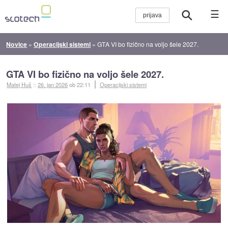
☰
Novice
»
Operacijski sistemi
»
GTA VI bo fizično na voljo šele 2027.
GTA VI bo fizično na voljo šele 2027.
Matej Huš
::
26. jan 2026
ob 22:11
Operacijski sistemi