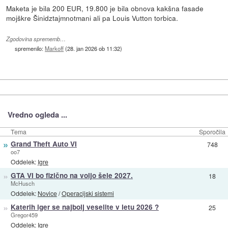
Maketa je bila 200 EUR, 19.800 je bila obnova kakšna fasade
mojškre Šinidztajmnotmani ali pa Louis Vutton torbica.
Zgodovina sprememb…
spremenilo:
Markoff
(
28. jan 2026 ob 11:32
)
Vredno ogleda ...
Tema
Sporočila
»
Grand Theft Auto VI
748
oo7
Oddelek:
Igre
»
GTA VI bo fizično na voljo šele 2027.
18
McHusch
Oddelek:
Novice
/
Operacijski sistemi
»
Katerih iger se najbolj veselite v letu 2026 ?
25
Gregor459
Oddelek:
Igre