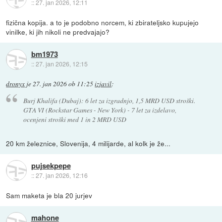
::
27. jan 2026, 12:11
fizična kopija. a to je podobno norcem, ki zbirateljsko kupujejo
vinilke, ki jih nikoli ne predvajajo?
bm1973
::
27. jan 2026, 12:15
dronyx
je
27. jan 2026 ob 11:25
izjavil
:
Burj Khalifa (Dubaj): 6 let za izgradnjo, 1,5 MRD USD stroški.
GTA VI (Rockstar Games - New York) - 7 let za izdelavo,
ocenjeni stroški med 1 in 2 MRD USD
20 km železnice, Slovenija, 4 milijarde, al kolk je že...
pujsekpepe
::
27. jan 2026, 12:16
Sam maketa je bla 20 jurjev
mahone