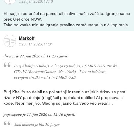
::
27. jan 2026, 17:40
Eh saj jim bo prišel na pamet ultimativni način zaščite. Igranje samo
prek GeForce NOW.
Tako bo vsaka minuta igranja pravilno zaračunana in nič kopiranja.
Markoff
::
28. jan 2026, 11:31
dronyx
je
27. jan 2026 ob 11:25
izjavil
:
Burj Khalifa (Dubaj): 6 let za izgradnjo, 1,5 MRD USD stroški.
GTA VI (Rockstar Games - New York) - 7 let za izdelavo,
ocenjeni stroški med 1 in 2 MRD USD
Burj Khalifo so delali na pol sužnji iz revnih azijskih držav za pest
riža, v NY pa delajo (ringl)špil preplačani entitled AI prepisovalci
kode. Neprimerljivo. Slednji so jasno
bistveno več vredni...
pujsekpepe
je
27. jan 2026 ob 12:16
izjavil
:
Sam maketa je bla 20 jurjev