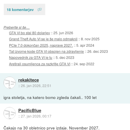
18 komentarjev
Preberite si še…
GTA VI bo stal 80 dolarjev
::
25. jun 2026
Grand Theft Auto VI se je še malo odmaknil
::
8. nov 2025
PCIe 7.0 dokončan 2025, naprave 2027.
::
5. apr 2024
Tat izvorne kode GTA VI obsojen na zdravljenje
::
26. dec 2023
Napovednik za GTA VI je tu
::
5. dec 2023
Aretirali osumljenca za razkritje GTA VI
::
24. sep 2022
rekakitece
::
26. jan 2026, 22:51
igra stoletja, na katero bomo zgleda čakali.. 100 let
PacificBlue
::
27. jan 2026, 00:17
Čakajo na 30 obletnico prve izdaje. November 2027.