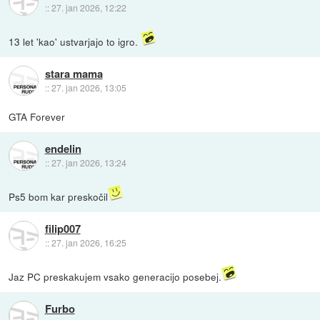
::
27. jan 2026, 12:22
13 let 'kao' ustvarjajo to igro.
stara mama
::
27. jan 2026, 13:05
GTA Forever
endelin
::
27. jan 2026, 13:24
Ps5 bom kar preskočil
filip007
::
27. jan 2026, 16:25
Jaz PC preskakujem vsako generacijo posebej.
Furbo