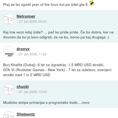
Prej se bo zgodil year of the linux kot pa izšel gta 6
Netrunner
::
27. jan 2026, 09:24
Kaj ima vezo kdaj izide? ... pač ko pride pride. Če bo dobra, kar ne
dvomim da bo jo bom odigrali, če ne bo, bomo pa kaj drugega :)
dronyx
::
27. jan 2026, 11:25
Burj Khalifa (Dubaj): 6 let za izgradnjo, 1,5 MRD USD stroški.
GTA VI (Rockstar Games - New York) - 7 let za izdelavo, ocenjeni
stroški med 1 in 2 MRD USD
chucki
::
27. jan 2026, 12:03
Muslicke stolpe primerjas s programsko kodo....noro
Sheteentz