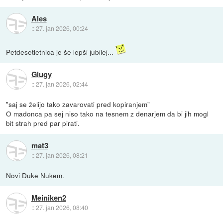
Ales
::
27. jan 2026, 00:24
Petdesetletnica je še lepši jubilej...
Glugy
::
27. jan 2026, 02:44
"saj se želijo tako zavarovati pred kopiranjem"
O madonca pa sej niso tako na tesnem z denarjem da bi jih mogl
bit strah pred par pirati.
mat3
::
27. jan 2026, 08:21
Novi Duke Nukem.
Meiniken2
::
27. jan 2026, 08:40