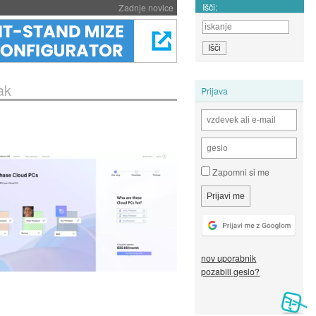
Išči:
Zadnje novice
ak
Prijava
Zapomni si me
nov uporabnik
pozabili geslo?