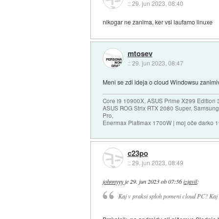
::
29. jun 2023, 08:40
nikogar ne zanima, ker vsi laufamo linuxe
mtosev
::
29. jun 2023, 08:47
Meni se zdi ideja o cloud Windowsu zanimi
Core i9 10900X, ASUS Prime X299 Edition 
ASUS ROG Strix RTX 2080 Super, Samsung
Pro,
Enermax Platimax 1700W | moj oče darko 
c23po
::
29. jun 2023, 08:49
johnnyyy
je
29. jun 2023 ob 07:56
izjavil
:
Kaj v praksi sploh pomeni cloud PC? Kaj l