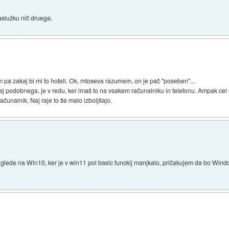
aslužku nič druega.
a zakaj bi mi to hoteli. Ok, mtoseva razumem, on je pač "poseben"...
aj podobnega, je v redu, ker imaš to na vsakem računalniku in telefonu. Ampak cel
čunalnik. Naj raje to še malo izboljšajo.
de na Win10, ker je v win11 pol basic funckij manjkalo, pričakujem da bo Wind