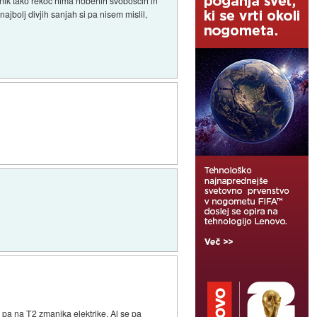
znik tako rekoč nima nobenih svoboščin in
najbolj divjih sanjah si pa nisem mislil,
 pa na T2 zmanjka elektrike. Al se pa