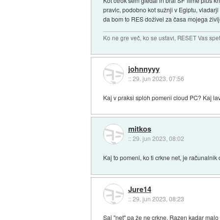
Kot otrok sem gledal in bral SF filme plus 
pravic, podobno kot sužnji v Egiptu, vladarji
da bom to RES doživel za časa mojega življ
Ko ne gre več, ko se ustavi, RESET Vas spet 
johnnyyy
::
29. jun 2023, 07:56
Kaj v praksi sploh pomeni cloud PC? Kaj lav
mitkos
::
29. jun 2023, 08:02
Kaj to pomeni, ko ti crkne net, je računal
Jure14
::
29. jun 2023, 08:23
Saj "net" pa že ne crkne. Razen kadar malo 