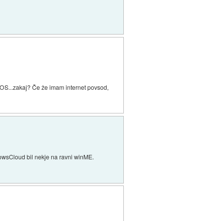
 OS...zakaj? Če že imam internet povsod,
owsCloud bil nekje na ravni winME.