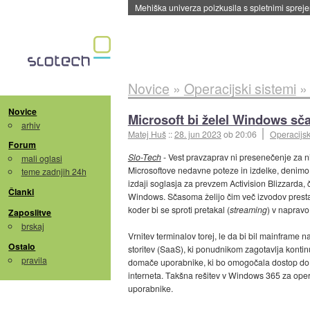
Evropska vesoljska agencija razvija svojo rak
Novice
»
Operacijski sistemi
Novice
Microsoft bi želel Windows sča
arhiv
Matej Huš
::
28. jun 2023
ob 20:06
Operacijsk
Forum
Slo-Tech
- Vest pravzaprav ni presenečenje za n
mali oglasi
Microsoftove nedavne poteze in izdelke, denimo 
teme zadnjih 24h
izdaji soglasja za prevzem Activision Blizzarda, 
Članki
Windows. Sčasoma želijo čim več izvodov prestavi
koder bi se sproti pretakal (
streaming
) v napravo
Zaposlitve
brskaj
Vrnitev terminalov torej, le da bi bil mainframe
Ostalo
storitev (SaaS), ki ponudnikom zagotavlja kontin
pravila
domače uporabnike, ki bo omogočala dostop do o
interneta. Takšna rešitev v Windows 365 za ope
uporabnike.