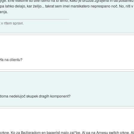
knjige. Ene vsebine so bile ravno na to temo, kako je družba zgrajena in da posame
 pa lahko delajo, kar želijo... takrat sem imel marsikatero neprespano noč. No, niti v 
enja.
v ritem spravi.
fa na clientu?
nik doma nedelujoč skupek dragih komponent?
crkne. Ko za Bežigradom en bagerist malo zaj*be. Al pa na Arnesu switch crkne. Al