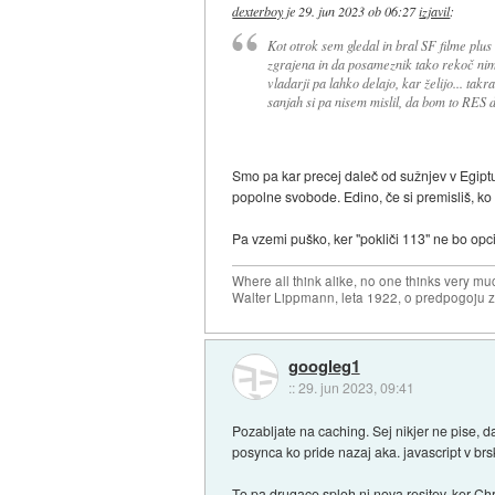
dexterboy
je
29. jun 2023 ob 06:27
izjavil
:
Kot otrok sem gledal in bral SF filme plus
zgrajena in da posameznik tako rekoč nim
vladarji pa lahko delajo, kar želijo... tak
sanjah si pa nisem mislil, da bom to RES d
Smo pa kar precej daleč od sužnjev v Egiptu 
popolne svobode. Edino, če si premisliš, ko t
Pa vzemi puško, ker "pokliči 113" ne bo opci
Where all think alike, no one thinks very mu
Walter Lippmann, leta 1922, o predpogoju 
googleg1
::
29. jun 2023, 09:41
Pozabljate na caching. Sej nikjer ne pise, d
posynca ko pride nazaj aka. javascript v br
To pa drugace sploh ni nova resitev, ker Ch