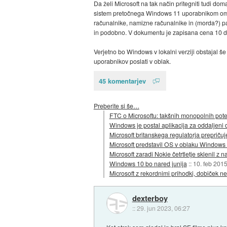
Da želi Microsoft na tak način pritegniti tudi d
sistem pretočnega Windows 11 uporabnikom omogoč
računalnike, namizne računalnike in (morda?) pame
in podobno. V dokumentu je zapisana cena 10 dolar
Verjetno bo Windows v lokalni verziji obstajal še
uporabnikov poslati v oblak.
45 komentarjev
Preberite si še…
FTC o Microsoftu: takšnih monopolnih pote
Windows je postal aplikacija za oddaljeni 
Microsoft britanskega regulatorja prepriču
Microsoft predstavil OS v oblaku Windows
Microsoft zaradi Nokie četrtletje sklenil z 
Windows 10 bo nared junija
::
10. feb 201
Microsoft z rekordnimi prihodki, dobiček ne
dexterboy
::
29. jun 2023, 06:27