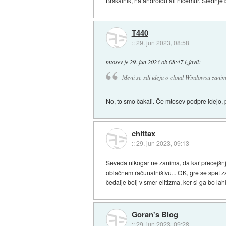
Brskalnik, na androidu ali ničemur. Slednje
T440
::
29. jun 2023, 08:58
mtosev
je
29. jun 2023 ob 08:47
izjavil
:
Meni se zdi ideja o cloud Windowsu zanim
No, to smo čakali. Če mtosev podpre idejo, 
chittax
::
29. jun 2023, 09:13
Seveda nikogar ne zanima, da kar precejšnj
oblačnem računalništvu... OK, gre se spet za
čedalje bolj v smer elitizma, ker si ga bo lah
Goran's Blog
::
29. jun 2023, 09:28