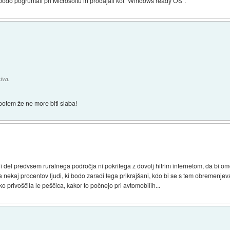
 bodo pogruntali pri Microsoftu in prodajali kot "Windows ready OS".
iva.
potem že ne more biti slaba!
i del predvsem ruralnega področja ni pokritega z dovolj hitrim internetom, da bi 
 nekaj procentov ljudi, ki bodo zaradi tega prikrajšani, kdo bi se s tem obremenjeva
ko privoščila le peščica, kakor to počnejo pri avtomobilih...