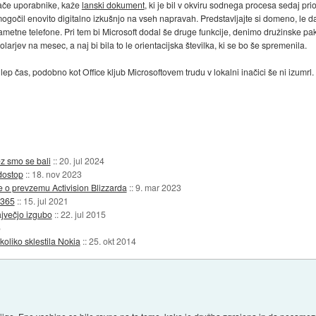
omače uporabnike, kaže
lanski dokument
, ki je bil v okviru sodnega procesa sedaj pr
il enovito digitalno izkušnjo na vseh napravah. Predstavljajte si domeno, le da 
tne telefone. Pri tem bi Microsoft dodal še druge funkcije, denimo družinske pakete, 
jev na mesec, a naj bi bila to le orientacijska številka, ki se bo še spremenila.
 lep čas, podobno kot Office kljub Microsoftovem trudu v lokalni inačici še ni izumrl
z smo se bali
::
20. jul 2024
dostop
::
18. nov 2023
je o prevzemu Activision Blizzarda
::
9. mar 2023
 365
::
15. jul 2021
največjo izgubo
::
22. jul 2015
5
koliko sklestila Nokia
::
25. okt 2014