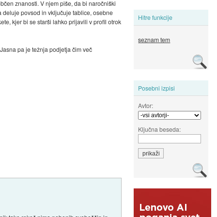
iobčen znanosti. V njem piše, da bi naročniški
deluje povsod in vključuje tablice, osebne
Hitre funkcije
kjer bi se starši lahko prijavili v profil otrok
seznam tem
. Jasna pa je težnja podjetja čim več
Posebni izpisi
Avtor:
Ključna beseda: