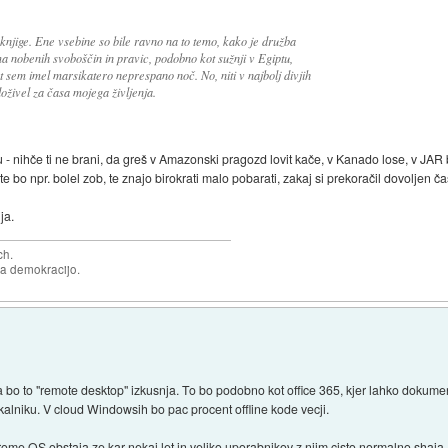
 knjige. Ene vsebine so bile ravno na to temo, kako je družba
a nobenih svoboščin in pravic, podobno kot sužnji v Egiptu,
rat sem imel marsikatero neprespano noč. No, niti v najbolj divjih
oživel za časa mojega življenja.
- nihče ti ne brani, da greš v Amazonski pragozd lovit kače, v Kanado lose, v JAR biv
e bo npr. bolel zob, te znajo birokrati malo pobarati, zakaj si prekoračil dovoljen č
ja.
ch.
za demokracijo.
a bo to "remote desktop" izkusnja. To bo podobno kot office 365, kjer lahko dokumen
skalniku. V cloud Windowsih bo pac procent offline kode vecji.
rome OS obstaja ze kar nekaj let in veliko uporabnikov z njim cisto normalno shaja.