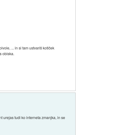
ole, ... in si tam ustvariš kotiček
as obiska.
t urejas tudi ko interneta zmanjka, in se