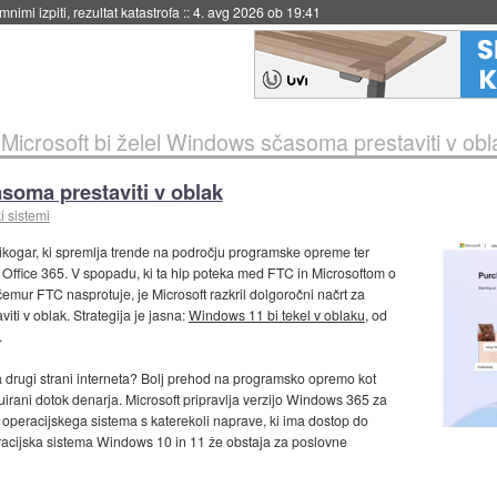
eto za večkratno uporabo
::
4. avg 2026 ob 19:41
»
Microsoft bi želel Windows sčasoma prestaviti v obl
soma prestaviti v oblak
i sistemi
ikogar, ki spremlja trende na področju programske opreme ter
Office 365. V spopadu, ki ta hip poteka med FTC in Microsoftom o
čemur FTC nasprotuje, je Microsoft razkril dolgoročni načrt za
ti v oblak. Strategija je jasna:
Windows 11 bi tekel v oblaku
, od
.
 na drugi strani interneta? Bolj prehod na programsko opremo kot
uirani dotok denarja. Microsoft pripravlja verzijo Windows 365 za
peracijskega sistema s katerekoli naprave, ki ima dostop do
racijska sistema Windows 10 in 11 že obstaja za poslovne