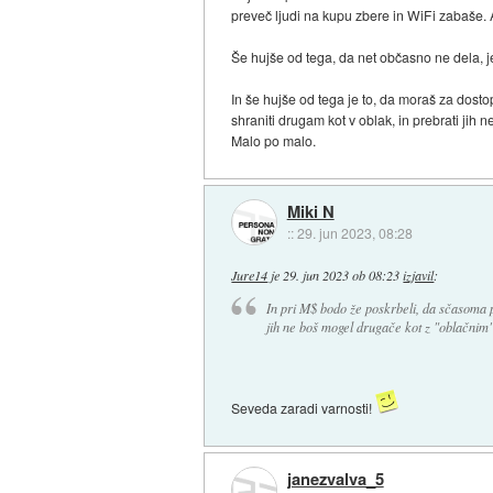
preveč ljudi na kupu zbere in WiFi zabaše.
Še hujše od tega, da net občasno ne dela, j
In še hujše od tega je to, da moraš za dost
shraniti drugam kot v oblak, in prebrati ji
Malo po malo.
Miki N
::
29. jun 2023, 08:28
Jure14
je
29. jun 2023 ob 08:23
izjavil
:
In pri M$ bodo že poskrbeli, da sčasoma p
jih ne boš mogel drugače kot z "oblačnim
Seveda zaradi varnosti!
janezvalva_5