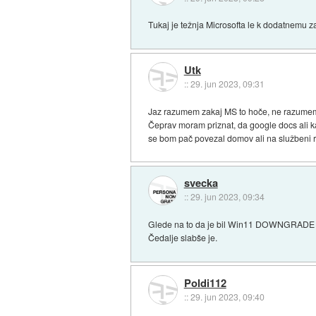
Tukaj je težnja Microsofta le k dodatnemu z
Utk
::
29. jun 2023, 09:31
Jaz razumem zakaj MS to hoče, ne razumem p
Čeprav moram priznat, da google docs ali k
se bom pač povezal domov ali na službeni ra
svecka
::
29. jun 2023, 09:34
Glede na to da je bil Win11 DOWNGRADE gle
Čedalje slabše je.
Poldi112
::
29. jun 2023, 09:40