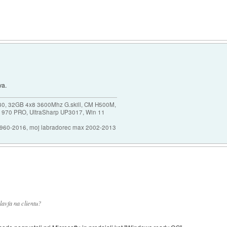
va.
30, 32GB 4x8 3600Mhz G.skill, CM H500M,
 970 PRO, UltraSharp UP3017, Win 11
1960-2016, moj labradorec max 2002-2013
avfa na clientu?