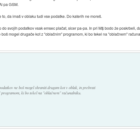
 Al pa GSM.
e to, da imaš v oblaku tudi vse podatke. Do katerih ne moreš.
op do svojih podatkov vsak emsec plačat, sicer pa-pa. In pri M$ bodo že poskrbeli
h ne boš mogel drugače kot z "oblačnim" programom, ki bo tekel na "oblačnem" računa
odatkov ne boš mogel shraniti drugam kot v oblak, in prebrati
" programom, ki bo tekel na "oblačnem" računalniku.