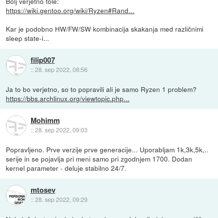
Bolj verjetno tole:
https://wiki.gentoo.org/wiki/Ryzen#Rand...
Kar je podobno HW/FW/SW kombinacija skakanja med različnimi
sleep state-i...
filip007
::
28. sep 2022, 08:56
Ja to bo verjetno, so to popravili ali je samo Ryzen 1 problem?
https://bbs.archlinux.org/viewtopic.php...
Mohimm
::
28. sep 2022, 09:03
Popravljeno. Prve verzije prve generacije... Uporabljam 1k,3k,5k,..
serije in se pojavlja pri meni samo pri zgodnjem 1700. Dodan
kernel parameter - deluje stabilno 24/7.
mtosev
::
28. sep 2022, 09:29