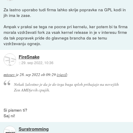
Za lastno uporabo tudi firma lahko skrije popravke na GPL kodi in
jih ima le zase.
Ampak v praksi se tega ne pocne pri kernelu, ker potem bi ta firma
morala vzdrževati fork za vsak kernel release in je v interesu firme
da tak popravek pride do glavnegs brancha da se temu
vzdrževanju ognejo.
FireSnake
::
29. sep 2022, 10:36
mtosev
je
28. sep 2022 ob 09:29
izjavil
:
Nekak žalostno je da je do tega buga sploh prihajajo na novejših
Zen AMDjevih cpujih.
Si pismen ti?
Saj ni!
Surstromming