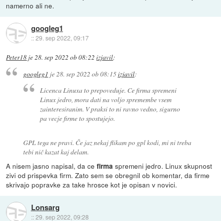
namerno ali ne.
googleg1
::
29. sep 2022, 09:17
Peter18
je
28. sep 2022 ob 08:22
izjavil
:
googleg1
je
28. sep 2022 ob 08:15
izjavil
:
Licenca Linuxa to prepoveduje. Ce firma spremeni
Linux jedro, mora dati na voljo spremembe vsem
zainteresiranim. V praksi to ni ravno vedno, sigurno
pa vecje firme to spostujejo.
GPL tega ne pravi. Če jaz nekaj flikam po gpl kodi, mi ni treba
tebi nič kazat kaj delam.
A nisem jasno napisal, da ce
spremeni jedro. Linux skupnost
firma
zivi od prispevka firm. Zato sem se obregnil ob komentar, da firme
skrivajo popravke za take hrosce kot je opisan v novici.
Lonsarg
::
29. sep 2022, 09:28