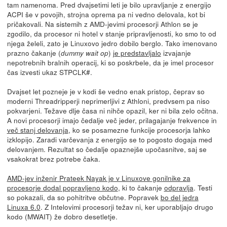
tam namenoma. Pred dvajsetimi leti je bilo upravljanje z energijo
ACPI še v povojih, strojna oprema pa ni vedno delovala, kot bi
pričakovali. Na sistemih z AMD-jevimi procesorji Athlon se je
zgodilo, da procesor ni hotel v stanje pripravljenosti, ko smo to od
njega želeli, zato je Linuxovo jedro dobilo berglo. Tako imenovano
prazno čakanje (
)
je predstavljalo
izvajanje
dummy wait op
nepotrebnih bralnih operacij, ki so poskrbele, da je imel procesor
čas izvesti ukaz STPCLK#.
Dvajset let pozneje je v kodi še vedno enak pristop, čeprav so
moderni Threadripperji neprimerljivi z Athloni, predvsem pa niso
pokvarjeni. Težave dlje časa ni nihče opazil, ker ni bila zelo očitna.
A novi procesorji imajo čedalje več jeder, prilagajanje frekvence in
več stanj delovanja
, ko se posamezne funkcije procesorja lahko
izklopijo. Zaradi varčevanja z energijo se to pogosto dogaja med
delovanjem. Rezultat so čedalje opaznejše upočasnitve, saj se
vsakokrat brez potrebe čaka.
AMD-jev inženir Prateek Nayak je v Linuxove gonilnike za
procesorje dodal popravljeno kodo
, ki to čakanje
odpravlja
. Testi
so pokazali, da so pohitritve občutne. Popravek
bo del jedra
Linuxa 6.0
. Z Intelovimi procesorji težav ni, ker uporabljajo drugo
kodo (MWAIT) že dobro desetletje.