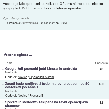
Vseeno je kdo spremeni karkoli, pod GPL mu ni treba dati nicesar
na vpogled. Dokler ostane lepo za interno uporabo.
Zgodovina sprememb…
spremenilo:
Surstromming
(
29. sep 2022 ob 18:26
)
Vredno ogleda ...
Tema
Sporočila
»
Google želi poenotiti jedri Linuxa in Androida
43
McHusch
Oddelek:
Novice
/
Operacijski sistemi
»
Zaradi hude ranljivosti bodo Intelovi procesorji do 50
620
odstotkov počasnejši
McHusch
Oddelek:
Novice
/
Procesorji
»
Spectre in Meltdown zakrpana na ravni operacijskih
82
sistemov