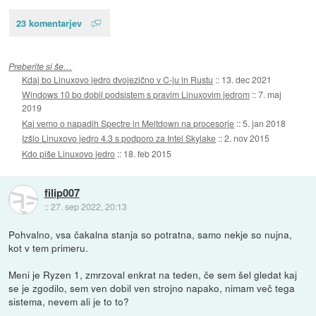
23 komentarjev
Preberite si še…
Kdaj bo Linuxovo jedro dvojezično v C-ju in Rustu
::
13. dec 2021
Windows 10 bo dobil podsistem s pravim Linuxovim jedrom
::
7. maj
2019
Kaj vemo o napadih Spectre in Meltdown na procesorje
::
5. jan 2018
Izšlo Linuxovo jedro 4.3 s podporo za Intel Skylake
::
2. nov 2015
Kdo piše Linuxovo jedro
::
18. feb 2015
filip007
::
27. sep 2022, 20:13
Pohvalno, vsa čakalna stanja so potratna, samo nekje so nujna,
kot v tem primeru.
Meni je Ryzen 1, zmrzoval enkrat na teden, če sem šel gledat kaj
se je zgodilo, sem ven dobil ven strojno napako, nimam več tega
sistema, nevem ali je to to?