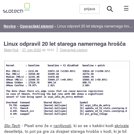
☰
Novice
»
Operacijski sistemi
»
Linux odpravil 20 let starega namernega hrošča
Linux odpravil 20 let starega namernega hrošča
Matej Huš
::
27. sep 2022
ob 19:51
Operacijski sistemi
- Pisali smo že o
ranljivosti
, ki so se v kakšni kodi
skrivale
Slo-Tech
desetletja, to pot pa gre za dvajset starega hrošča v kodi, ki je bil