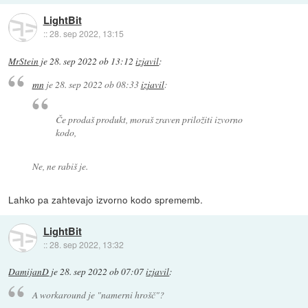
LightBit
::
28. sep 2022, 13:15
MrStein
je
28. sep 2022 ob 13:12
izjavil
:
mn
je
28. sep 2022 ob 08:33
izjavil
:
Če prodaš produkt, moraš zraven priložiti izvorno
kodo,
Ne, ne rabiš je.
Lahko pa zahtevajo izvorno kodo sprememb.
LightBit
::
28. sep 2022, 13:32
DamijanD
je
28. sep 2022 ob 07:07
izjavil
:
A workaround je "namerni hrošč"?