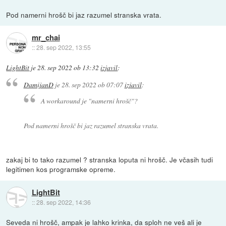
Pod namerni hrošč bi jaz razumel stranska vrata.
mr_chai
::
28. sep 2022, 13:55
LightBit
je
28. sep 2022 ob 13:32
izjavil
:
DamijanD
je
28. sep 2022 ob 07:07
izjavil
:
A workaround je "namerni hrošč"?
Pod namerni hrošč bi jaz razumel stranska vrata.
zakaj bi to tako razumel ? stranska loputa ni hrošč. Je včasih tudi
legitimen kos programske opreme.
LightBit
::
28. sep 2022, 14:36
Seveda ni hrošč, ampak je lahko krinka, da sploh ne veš ali je