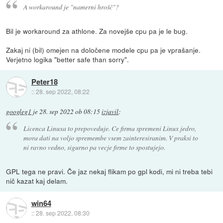
A workaround je "namerni hrošč"?
Bil je workaround za athlone. Za novejše cpu pa je le bug.
Zakaj ni (bil) omejen na določene modele cpu pa je vprašanje.
Verjetno logika "better safe than sorry".
Peter18
::
28. sep 2022, 08:22
googleg1
je
28. sep 2022 ob 08:15
izjavil
:
Licenca Linuxa to prepoveduje. Ce firma spremeni Linux jedro,
mora dati na voljo spremembe vsem zainteresiranim. V praksi to
ni ravno vedno, sigurno pa vecje firme to spostujejo.
GPL tega ne pravi. Če jaz nekaj flikam po gpl kodi, mi ni treba tebi
nič kazat kaj delam.
win64
::
28. sep 2022, 08:30