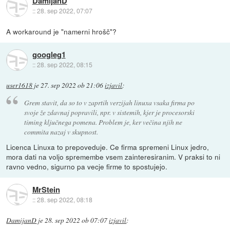
DamijanD
::
28. sep 2022, 07:07
A workaround je "namerni hrošč"?
googleg1
::
28. sep 2022, 08:15
user1618
je
27. sep 2022 ob 21:06
izjavil
:
Grem stavit, da so to v zaprtih verzijah linuxa vsaka firma po
svoje že zdavnaj popravili, npr. v sistemih, kjer je procesorski
timing ključnega pomena. Problem je, ker večina njih ne
commita nazaj v skupnost.
Licenca Linuxa to prepoveduje. Ce firma spremeni Linux jedro,
mora dati na voljo spremembe vsem zainteresiranim. V praksi to ni
ravno vedno, sigurno pa vecje firme to spostujejo.
MrStein
::
28. sep 2022, 08:18
DamijanD
je
28. sep 2022 ob 07:07
izjavil
: