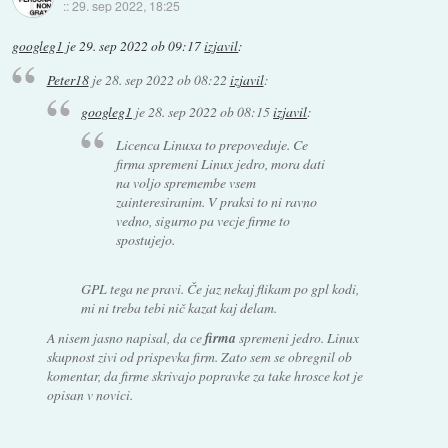
::
29. sep 2022, 18:25
googleg1
je
29. sep 2022 ob 09:17
izjavil
:
Peter18
je
28. sep 2022 ob 08:22
izjavil
:
googleg1
je
28. sep 2022 ob 08:15
izjavil
:
Licenca Linuxa to prepoveduje. Ce
firma spremeni Linux jedro, mora dati
na voljo spremembe vsem
zainteresiranim. V praksi to ni ravno
vedno, sigurno pa vecje firme to
spostujejo.
GPL tega ne pravi. Če jaz nekaj flikam po gpl kodi,
mi ni treba tebi nič kazat kaj delam.
A nisem jasno napisal, da ce
firma
spremeni jedro. Linux
skupnost zivi od prispevka firm. Zato sem se obregnil ob
komentar, da firme skrivajo popravke za take hrosce kot je
opisan v novici.