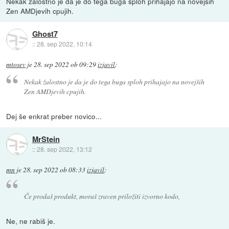
Nekak žalostno je da je do tega buga sploh prihajajo na novejših
Zen AMDjevih cpujih.
Ghost7
::
28. sep 2022, 10:14
mtosev
je
28. sep 2022 ob 09:29
izjavil
:
Nekak žalostno je da je do tega buga sploh prihajajo na novejših
Zen AMDjevih cpujih.
Dej še enkrat preber novico...
MrStein
::
28. sep 2022, 13:12
mn
je
28. sep 2022 ob 08:33
izjavil
:
Če prodaš produkt, moraš zraven priložiti izvorno kodo,
Ne, ne rabiš je.