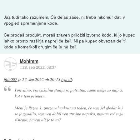
Jaz tudi tako razumem. Če delaš zase, ni treba nikomur dati v
vpogled spremenjene kode.
Če prodaš produkt, moraš zraven priložiti izvorno kodo, ki jo kupec
lahko prosto razširja naprej če želi. Ni pa kupec obvezan deliti
kode s komerkoli drugim če je ne želi.
Mohimm
::
28. sep 2022, 08:37
filip007
je
27. sep 2022 ob 20:13
izjavil
:
Pohvalno, vsa čakalna stanja so potratna, samo nekje so nujna,
kot v tem primeru.
Meni je Ryzen 1, zmrzoval enkrat na teden, če sem šel gledat kaj
se je zgodilo, sem ven dobil ven strojno napako, nimam več tega
sistema, nevem ali je to to?