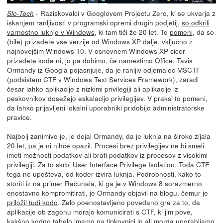
- Raziskovalci v Googlovem Projectu Zero, ki se ukvarja z
Slo-Tech
iskanjem ranljivosti v programski opremi drugih podjetij,
so odkrili
varnostno luknjo v Windows
, ki tam tiči že 20 let. To
pomeni
, da so
(bile) prizadete vse verzije od Windows XP dalje, vključno z
najnovejšim Windows 10. V osnovnem Windows XP sicer
prizadete kode ni, jo pa dobimo, če namestimo Office. Tavis
Ormandy iz Googla pojasnjuje, da je ranljiv odjemalec MSCTF
(podsistem CTF v Windows Text Services Framework), zaradi
česar lahko aplikacije z nizkimi privilegiji ali aplikacije iz
peskovnikov dosežejo eskalacijo privilegijev. V praksi to pomeni,
da lahko prijavljeni lokalni uporabniki pridobijo administratorske
pravice.
Najbolj zanimivo je, je dejal Ormandy, da je luknja na široko zijala
20 let, pa je ni nihče opazil. Procesi brez privilegijev ne bi smeli
imeti možnosti podatkov ali brati podatkov iz procesov z visokimi
privilegiji. Za to skrbi User Interface Privilege Isolation. Toda CTF
tega ne upošteva, od koder izvira luknja. Podrobnosti, kako to
storiti iz na primer Računala, ki ga je v Windows 8 sorazmerno
enostavno kompromitirati, je Ormandy objavil na blogu, čemur je
priložil tudi kodo
. Zelo poenostavljeno povedano gre za to, da
aplikacije ob zagonu morajo komunicirati s CTF, ki jim pove,
kakšno kodno tabelo imamo na tipkovnici in ali morda uporabljamo