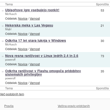
Tema
Sporočila
»
Ubisoftove igre vsebujejo rootkit!
53
McHusch
Oddelek:
Novice
/
Varnost
»
Hekerska meka v Las Vegasu
21
Majkl
Oddelek:
Novice
/
Varnost
»
Odkrita 17 let stara luknja v Windows
30
McHusch
Oddelek:
Novice
/
Varnost
»
Nova resna ranljivost v Linux jedrih 2.4 in 2.6
73
poweroff
Oddelek:
Novice
/
Varnost
»
Odkrita ranljivost v Flashu omogoča pridobitev
35
sistemskih privilegijev
poweroff
Oddelek:
Novice
/
Varnost
Tema
Sporočila
Več podobnih tem
Pravila
Večina pravic pridržanih