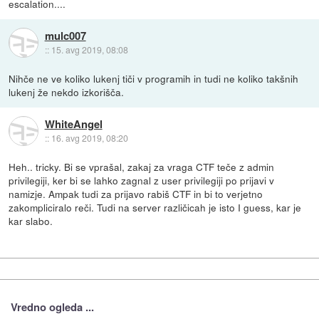
escalation....
mulc007
::
15. avg 2019, 08:08
Nihče ne ve koliko lukenj tiči v programih in tudi ne koliko takšnih
lukenj že nekdo izkorišča.
WhiteAngel
::
16. avg 2019, 08:20
Heh.. tricky. Bi se vprašal, zakaj za vraga CTF teče z admin
privilegiji, ker bi se lahko zagnal z user privilegiji po prijavi v
namizje. Ampak tudi za prijavo rabiš CTF in bi to verjetno
zakompliciralo reči. Tudi na server različicah je isto I guess, kar je
kar slabo.
Vredno ogleda ...