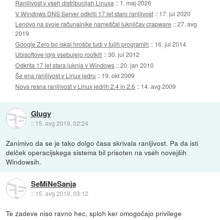
Ranljivost v vseh distribucijah Linuxa
::
1. maj 2026
V Windows DNS Server odkrili 17 let staro ranljivost
::
17. jul 2020
Lenovo na svoje računalnike nameščal luknjičav crapware
::
27. avg
2019
Google Zero bo iskal hrošče tudi v tujih programih
::
16. jul 2014
Ubisoftove igre vsebujejo rootkit!
::
30. jul 2012
Odkrita 17 let stara luknja v Windows
::
20. jan 2010
Še ena ranljivost v Linux jedru
::
19. okt 2009
Nova resna ranljivost v Linux jedrih 2.4 in 2.6
::
14. avg 2009
Glugy
::
15. avg 2019, 02:24
Zanimivo da se je tako dolgo časa skrivala ranljivost. Pa da isti
delček operacijskega sistema bil prisoten na vseh novejših
Windowsih.
SeMiNeSanja
::
15. avg 2019, 03:12
Te zadeve niso ravno hec, sploh ker omogočajo privilege