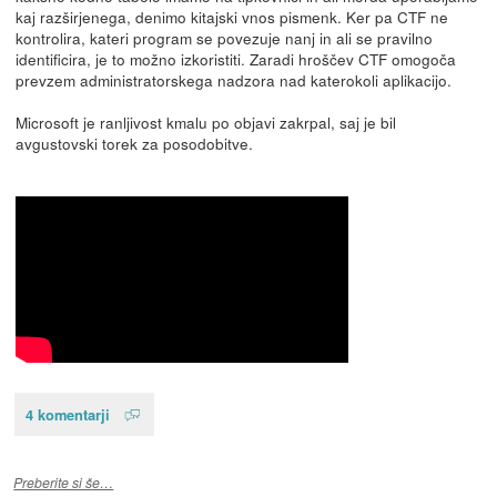
kaj razširjenega, denimo kitajski vnos pismenk. Ker pa CTF ne
kontrolira, kateri program se povezuje nanj in ali se pravilno
identificira, je to možno izkoristiti. Zaradi hroščev CTF omogoča
prevzem administratorskega nadzora nad katerokoli aplikacijo.
Microsoft je ranljivost kmalu po objavi zakrpal, saj je bil
avgustovski torek za posodobitve.
4 komentarji
Preberite si še…