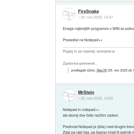
FireSnake
::
25. nov 2025, 14:47
Enega najboljših programov v WIN so pokvar
Presedlal na Notepad++
Poglej in se nasmej: vicmaher.si
Zgodovina sprememb…
predlagalo izbris:
Ales78
(
25. nov 2025 ob 
MrStein
::
25. nov 2025, 14:50
Notepad in notepad++
sta skoraj dve čisto različni zadevi.
Prednost Notepad je (bila) med drugim tren
Zdaj pa rabi čas, pa čeprav imaš N jedrni