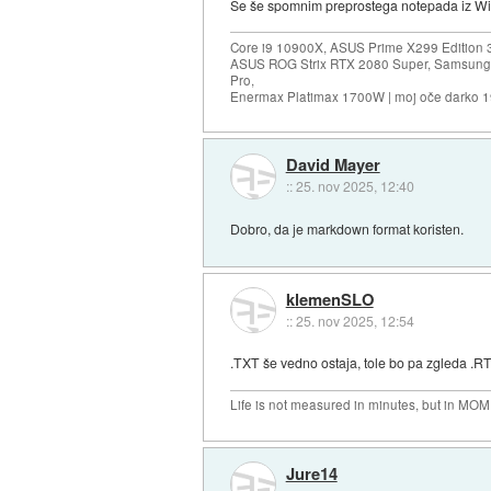
Se še spomnim preprostega notepada iz W
Core i9 10900X, ASUS Prime X299 Edition 
ASUS ROG Strix RTX 2080 Super, Samsung
Pro,
Enermax Platimax 1700W | moj oče darko 
David Mayer
::
25. nov 2025, 12:40
Dobro, da je markdown format koristen.
klemenSLO
::
25. nov 2025, 12:54
.TXT še vedno ostaja, tole bo pa zgleda .R
Life is not measured in minutes, but in MO
Jure14