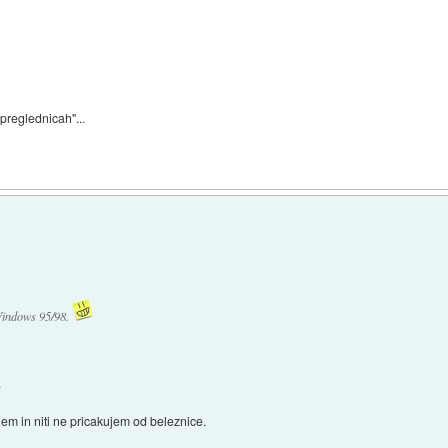
preglednicah"...
Windows 95/98.
.
m in niti ne pricakujem od beleznice.