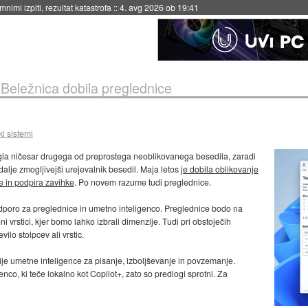
eto za večkratno uporabo
::
4. avg 2026 ob 19:41
»
Beležnica dobila preglednice
i sistemi
gla ničesar drugega od preprostega neoblikovanega besedila, zaradi
edalje zmogljivejši urejevalnik besedil. Maja letos
je dobila oblikovanje
e in podpira zavihke
. Po novem razume tudi preglednice.
odporo za preglednice in umetno inteligenco. Preglednice bodo na
i vrstici, kjer bomo lahko izbrali dimenzije. Tudi pri obstoječih
lo stolpcev ali vrstic.
e umetne inteligence za pisanje, izboljševanje in povzemanje.
co, ki teče lokalno kot Copilot+, zato so predlogi sprotni. Za