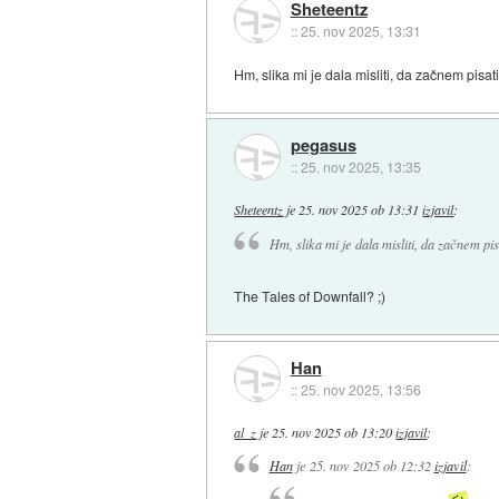
Sheteentz
::
25. nov 2025, 13:31
Hm, slika mi je dala misliti, da začnem pisat
pegasus
::
25. nov 2025, 13:35
Sheteentz
je
25. nov 2025 ob 13:31
izjavil
:
Hm, slika mi je dala misliti, da začnem pis
The Tales of Downfall? ;)
Han
::
25. nov 2025, 13:56
al_z
je
25. nov 2025 ob 13:20
izjavil
:
Han
je
25. nov 2025 ob 12:32
izjavil
: