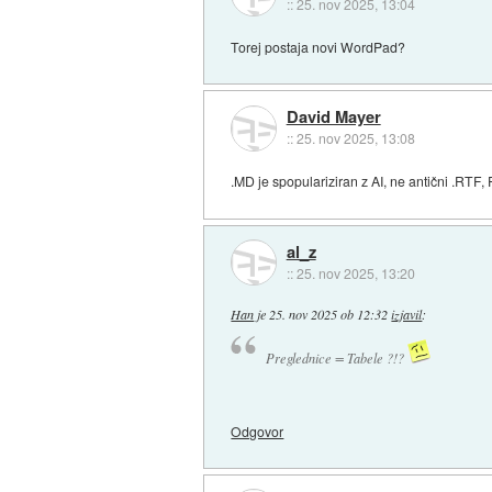
::
25. nov 2025, 13:04
Torej postaja novi WordPad?
David Mayer
::
25. nov 2025, 13:08
.MD je spopulariziran z AI, ne antični .RTF,
al_z
::
25. nov 2025, 13:20
Han
je
25. nov 2025 ob 12:32
izjavil
:
Preglednice = Tabele ?!?
Odgovor