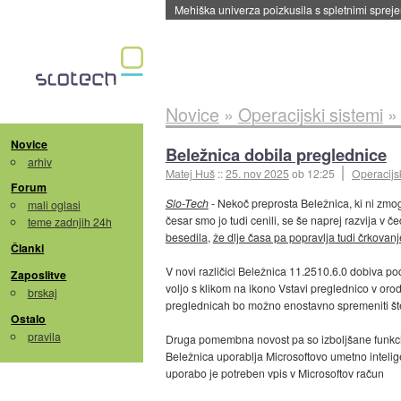
Evropska vesoljska agencija razvija svojo rak
Novice
»
Operacijski sistemi
Novice
Beležnica dobila preglednice
arhiv
Matej Huš
::
25. nov 2025
ob 12:25
Operacijsk
Forum
Slo-Tech
- Nekoč preprosta Beležnica, ki ni zmo
mali oglasi
česar smo jo tudi cenili, se še naprej razvija v č
teme zadnjih 24h
besedila
,
že dlje časa pa popravlja tudi črkovanj
Članki
V novi različici Beležnica 11.2510.6.0 dobiva p
Zaposlitve
voljo s klikom na ikono Vstavi preglednico v orodn
brskaj
preglednicah bo možno enostavno spremeniti števi
Ostalo
pravila
Druga pomembna novost pa so izboljšane funkcij
Beležnica uporablja Microsoftovo umetno inteligen
uporabo je potreben vpis v Microsoftov račun