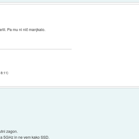
ili. Pa mu ni nič manjkalo.
18:11
)
utni zagon.
k na 5GHz in ne vem kako SSD.