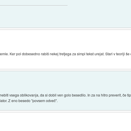
emle. Ker pol dobesedno rabiš nekej tretjega za simpl tekst urejat. Stari v teoriji š
znebiti vsega oblikovanja, da si dobil ven golo besedilo. In za na hitro preverit, če t
ulator. Z eno besedo "povsem odveč".