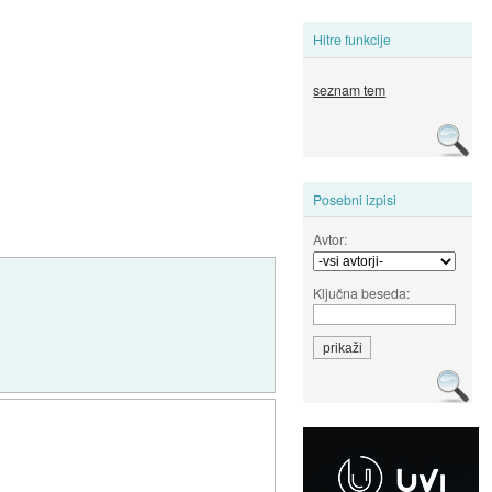
Hitre funkcije
seznam tem
Posebni izpisi
Avtor:
Ključna beseda: