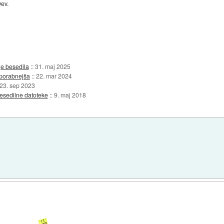
Dev.
e besedila
::
31. maj 2025
uporabnejša
::
22. mar 2024
23. sep 2023
esedilne datoteke
::
9. maj 2018