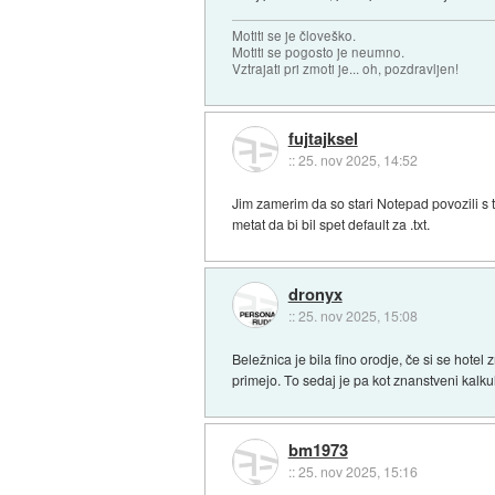
Motiti se je človeško.
Motiti se pogosto je neumno.
Vztrajati pri zmoti je... oh, pozdravljen!
fujtajksel
::
25. nov 2025, 14:52
Jim zamerim da so stari Notepad povozili s t
metat da bi bil spet default za .txt.
dronyx
::
25. nov 2025, 15:08
Beležnica je bila fino orodje, če si se hotel 
primejo. To sedaj je pa kot znanstveni kalk
bm1973
::
25. nov 2025, 15:16