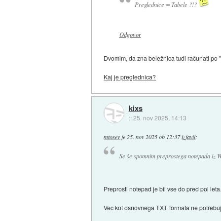
Preglednice = Tabele ?!?
Odgovor
Dvomim, da zna beležnica tudi računati po "
Kaj je preglednica?
kixs
::
25. nov 2025, 14:13
mtosev
je
25. nov 2025 ob 12:37
izjavil
:
Se še spomnim preprostega notepada iz 
Preprosti notepad je bil vse do pred pol leta
Vec kot osnovnega TXT formata ne potrebuje