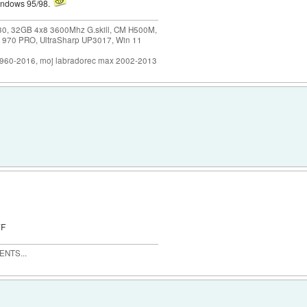
indows 95/98.
30, 32GB 4x8 3600Mhz G.skill, CM H500M,
 970 PRO, UltraSharp UP3017, Win 11
1960-2016, moj labradorec max 2002-2013
TF
MENTS...