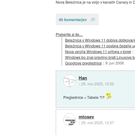
Nova Beležnica je na voljo v kanalih Canary in 
40 komentarjev
Preberite si še…
Beležnica v Windows 11 dobiva oblikovanj
Beležnica v Windows 11 postaja čedalje 
Nova verzija Windows 11 prihaja v torek
::
Windows bo znal pravilno brati Linuxove b
Googlove preglednice
::
9. jun 2006
Han
::
25. nov 2025, 12:32
Preglednice = Tabele ?!?
mtosev
::
25. nov 2025, 12:37