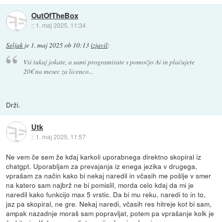
OutOfTheBox
::
1. maj 2025, 11:34
Seljak
je
1. maj 2025 ob 10:13
izjavil
:
Vsi tukaj jokate, a sami programirate s pomočjo Ai in plačujete
20€ na mesec za licenco...
Drži.
Utk
::
1. maj 2025, 11:57
Ne vem če sem že kdaj karkoli uporabnega direktno skopiral iz
chatgpt. Uporabljam za prevajanja iz enega jezika v drugega,
vprašam za način kako bi nekaj naredil in včasih me pošlje v smer
na katero sam najbrž ne bi pomislil, morda celo kdaj da mi je
naredil kako funkcijo max 5 vrstic. Da bi mu reku, naredi to in to,
jaz pa skopiral, ne gre. Nekaj naredi, včasih res hitreje kot bi sam,
ampak nazadnje moraš sam popravljat, potem pa vprašanje kolk je