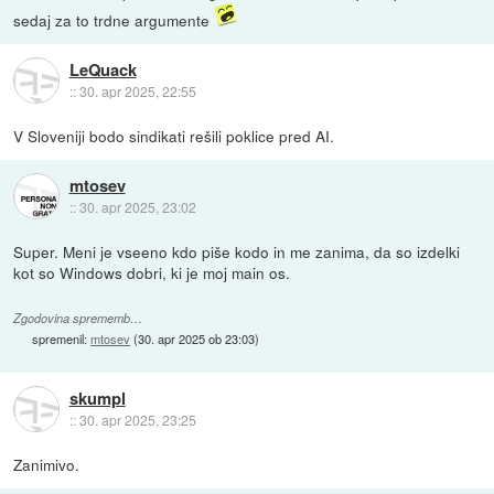
sedaj za to trdne argumente
LeQuack
::
30. apr 2025, 22:55
V Sloveniji bodo sindikati rešili poklice pred AI.
mtosev
::
30. apr 2025, 23:02
Super. Meni je vseeno kdo piše kodo in me zanima, da so izdelki
kot so Windows dobri, ki je moj main os.
Zgodovina sprememb…
spremenil:
mtosev
(
30. apr 2025 ob 23:03
)
skumpl
::
30. apr 2025, 23:25
Zanimivo.