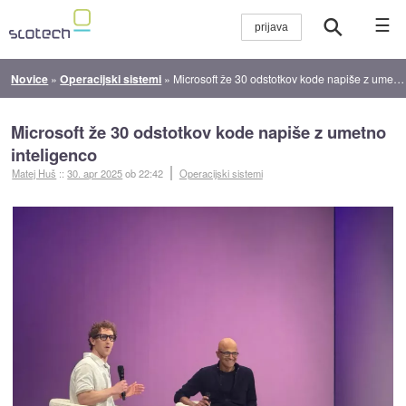
☰
Novice
»
Operacijski sistemi
»
Microsoft že 30 odstotkov kode napiše z umetno inteligenco
Microsoft že 30 odstotkov kode napiše z umetno
inteligenco
Matej Huš
::
30. apr 2025
ob 22:42
Operacijski sistemi