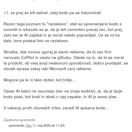
+1, ze prej so bili sekret, zdaj bodo pa se halucinirali.
Razen tega poznam to "raziskavo", steli so spremenjeno kodo s
commiti in izkazalo se je, da je teh commitov precej vec, kot prej,
zato ker je AI zajebal in je moral nekdo popravljati. Ce se mi bo
dalo, bom poiskal link na raziskavo.
Skratka, tale novica zgoraj je samo reklama, da bi vec firm
narocalo CoPilot in viselo na githubu. Glede na to, da bi se moral
ta produkt, ob vsej svoji neskoncni uporabnosti, dobro prodajati, se
clovek vprasa zakaj rabi Microsoft zanj reklamo.
Mogoce pa le ni tako dober, kot trdijo...
Cesar AI kekci ne razumejo (ker ne znajo kodirat), je, da je lazje
kodo pisat, kot brati in iskati v njej napake. In AI jo samo pise..
V cakanju prvih cloveskih zrtev, zaradi AI spisane kode...
Zgodovina sprememb…
spremenilo:
Hec
(
1. maj 2025 ob 11:23
)