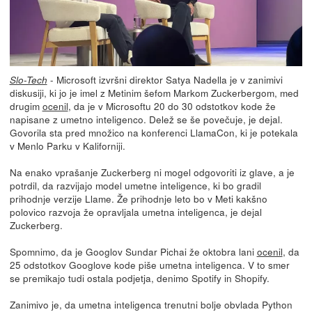
- Microsoft izvršni direktor Satya Nadella je v zanimivi
Slo-Tech
diskusiji, ki jo je imel z Metinim šefom Markom Zuckerbergom, med
drugim
ocenil
, da je v Microsoftu 20 do 30 odstotkov kode že
napisane z umetno inteligenco. Delež se še povečuje, je dejal.
Govorila sta pred množico na konferenci LlamaCon, ki je potekala
v Menlo Parku v Kaliforniji.
Na enako vprašanje Zuckerberg ni mogel odgovoriti iz glave, a je
potrdil, da razvijajo model umetne inteligence, ki bo gradil
prihodnje verzije Llame. Že prihodnje leto bo v Meti kakšno
polovico razvoja že opravljala umetna inteligenca, je dejal
Zuckerberg.
Spomnimo, da je Googlov Sundar Pichai že oktobra lani
ocenil
, da
25 odstotkov Googlove kode piše umetna inteligenca. V to smer
se premikajo tudi ostala podjetja, denimo Spotify in Shopify.
Zanimivo je, da umetna inteligenca trenutni bolje obvlada Python