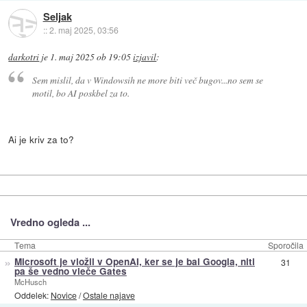
Seljak
::
2. maj 2025, 03:56
darkotri
je
1. maj 2025 ob 19:05
izjavil
:
Sem mislil, da v Windowsih ne more biti več bugov...no sem se
motil, bo AI poskbel za to.
Ai je kriv za to?
Vredno ogleda ...
Tema
Sporočila
»
Microsoft je vložil v OpenAI, ker se je bal Googla, niti
31
pa še vedno vleče Gates
McHusch
Oddelek:
Novice
/
Ostale najave