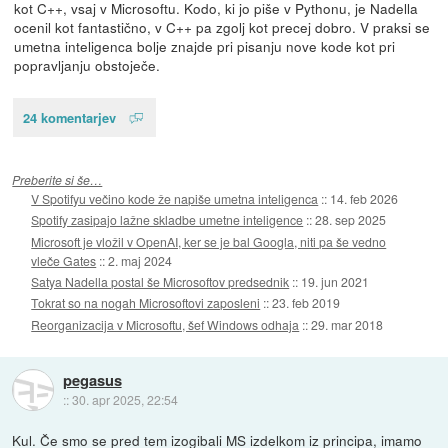
kot C++, vsaj v Microsoftu. Kodo, ki jo piše v Pythonu, je Nadella
ocenil kot fantastično, v C++ pa zgolj kot precej dobro. V praksi se
umetna inteligenca bolje znajde pri pisanju nove kode kot pri
popravljanju obstoječe.
24 komentarjev
Preberite si še…
V Spotifyu večino kode že napiše umetna inteligenca
::
14. feb 2026
Spotify zasipajo lažne skladbe umetne inteligence
::
28. sep 2025
Microsoft je vložil v OpenAI, ker se je bal Googla, niti pa še vedno
vleče Gates
::
2. maj 2024
Satya Nadella postal še Microsoftov predsednik
::
19. jun 2021
Tokrat so na nogah Microsoftovi zaposleni
::
23. feb 2019
Reorganizacija v Microsoftu, šef Windows odhaja
::
29. mar 2018
pegasus
::
30. apr 2025, 22:54
Kul. Če smo se pred tem izogibali MS izdelkom iz principa, imamo