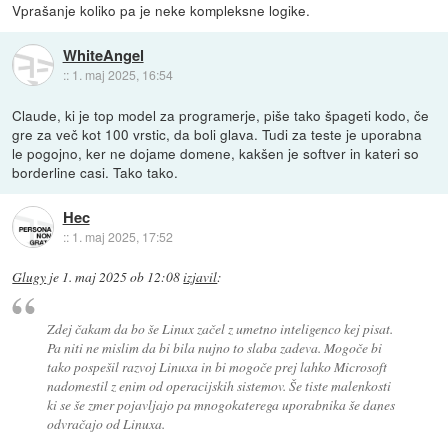
Vprašanje koliko pa je neke kompleksne logike.
WhiteAngel
::
1. maj 2025, 16:54
Claude, ki je top model za programerje, piše tako špageti kodo, če
gre za več kot 100 vrstic, da boli glava. Tudi za teste je uporabna
le pogojno, ker ne dojame domene, kakšen je softver in kateri so
borderline casi. Tako tako.
Hec
::
1. maj 2025, 17:52
Glugy
je
1. maj 2025 ob 12:08
izjavil
:
Zdej čakam da bo še Linux začel z umetno inteligenco kej pisat.
Pa niti ne mislim da bi bila nujno to slaba zadeva. Mogoče bi
tako pospešil razvoj Linuxa in bi mogoče prej lahko Microsoft
nadomestil z enim od operacijskih sistemov. Še tiste malenkosti
ki se še zmer pojavljajo pa mnogokaterega uporabnika še danes
odvračajo od Linuxa.