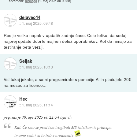
spremenil:
mrpiagg
(
1. maj 2025 ob 09:38
)
delavec44
::
1. maj 2025, 09:48
Res je veliko napak v updatih zadnje čase. Celo toliko, da sedaj
najprej update dobi le majhen delež uporabnikov. Kot da nimajo za
testiranje beta verzij.
Seljak
::
1. maj 2025, 10:13
Vsi tukaj jokate, a sami programirate s pomočjo Ai in plačujete 20€
na mesec za licenco...
Hec
::
1. maj 2025, 11:14
pegasus
je
30. apr 2025 ob 22:54
izjavil
:
Kul. Če smo se pred tem izogibali MS izdelkom iz principa,
imamo sedaj za to trdne argumente