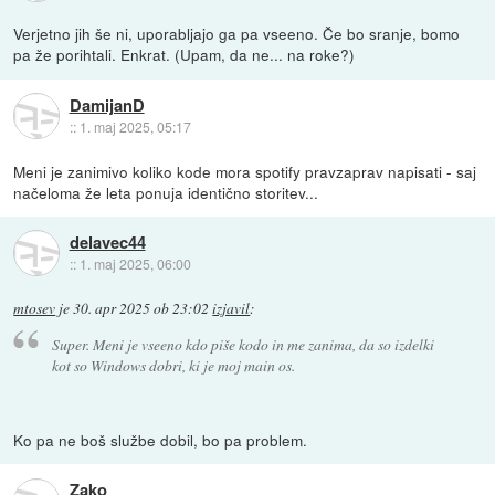
Verjetno jih še ni, uporabljajo ga pa vseeno. Če bo sranje, bomo
pa že porihtali. Enkrat. (Upam, da ne... na roke?)
DamijanD
::
1. maj 2025, 05:17
Meni je zanimivo koliko kode mora spotify pravzaprav napisati - saj
načeloma že leta ponuja identično storitev...
delavec44
::
1. maj 2025, 06:00
mtosev
je
30. apr 2025 ob 23:02
izjavil
:
Super. Meni je vseeno kdo piše kodo in me zanima, da so izdelki
kot so Windows dobri, ki je moj main os.
Ko pa ne boš službe dobil, bo pa problem.
Zako