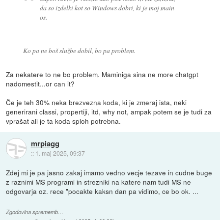
da so izdelki kot so Windows dobri, ki je moj main
os.
Ko pa ne boš službe dobil, bo pa problem.
Za nekatere to ne bo problem. Maminiga sina ne more chatgpt
nadomestit...or can it?
Če je teh 30% neka brezvezna koda, ki je zmeraj ista, neki
generirani classi, propertiji, itd, why not, ampak potem se je tudi za
vprašat ali je ta koda sploh potrebna.
mrpiagg
::
1. maj 2025, 09:37
Zdej mi je pa jasno zakaj imamo vedno vecje tezave in cudne buge
z raznimi MS programi in strezniki na katere nam tudi MS ne
odgovarja oz. rece "pocakte kaksn dan pa vidimo, ce bo ok. ...
Zgodovina sprememb…