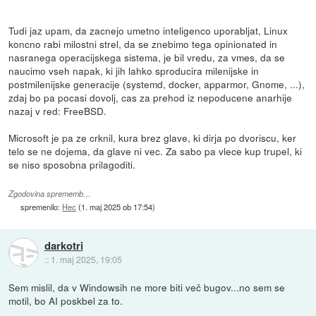
Tudi jaz upam, da zacnejo umetno inteligenco uporabljat, Linux
koncno rabi milostni strel, da se znebimo tega opinionated in
nasranega operacijskega sistema, je bil vredu, za vmes, da se
naucimo vseh napak, ki jih lahko sproducira milenijske in
postmilenijske generacije (systemd, docker, apparmor, Gnome, ...),
zdaj bo pa pocasi dovolj, cas za prehod iz nepoducene anarhije
nazaj v red: FreeBSD.
Microsoft je pa ze crknil, kura brez glave, ki dirja po dvoriscu, ker
telo se ne dojema, da glave ni vec. Za sabo pa vlece kup trupel, ki
se niso sposobna prilagoditi.
Zgodovina sprememb…
spremenilo:
Hec
(
1. maj 2025 ob 17:54
)
darkotri
::
1. maj 2025, 19:05
Sem mislil, da v Windowsih ne more biti več bugov...no sem se
motil, bo AI poskbel za to.