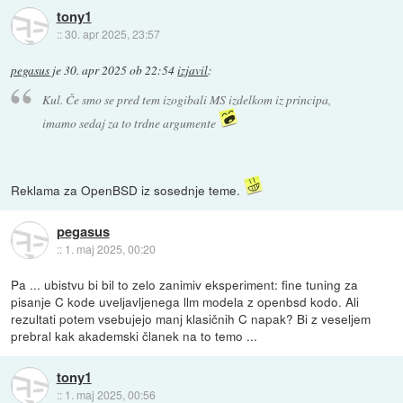
tony1
::
30. apr 2025, 23:57
pegasus
je
30. apr 2025 ob 22:54
izjavil
:
Kul. Če smo se pred tem izogibali MS izdelkom iz principa,
imamo sedaj za to trdne argumente
Reklama za OpenBSD iz sosednje teme.
pegasus
::
1. maj 2025, 00:20
Pa ... ubistvu bi bil to zelo zanimiv eksperiment: fine tuning za
pisanje C kode uveljavljenega llm modela z openbsd kodo. Ali
rezultati potem vsebujejo manj klasičnih C napak? Bi z veseljem
prebral kak akademski članek na to temo ...
tony1
::
1. maj 2025, 00:56