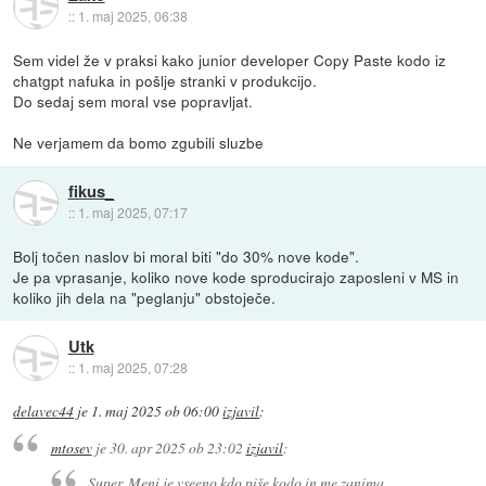
::
1. maj 2025, 06:38
Sem videl že v praksi kako junior developer Copy Paste kodo iz
chatgpt nafuka in pošlje stranki v produkcijo.
Do sedaj sem moral vse popravljat.
Ne verjamem da bomo zgubili sluzbe
fikus_
::
1. maj 2025, 07:17
Bolj točen naslov bi moral biti "do 30% nove kode".
Je pa vprasanje, koliko nove kode sproducirajo zaposleni v MS in
koliko jih dela na "peglanju" obstoječe.
Utk
::
1. maj 2025, 07:28
delavec44
je
1. maj 2025 ob 06:00
izjavil
:
mtosev
je
30. apr 2025 ob 23:02
izjavil
:
Super. Meni je vseeno kdo piše kodo in me zanima,