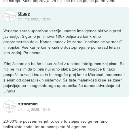
še hitreje. Kako popravljat za njim če nimaš pojma pa ne vem.
Glugy
::
1. maj 2025, 12:08
Verjetno zares uporabno verzijo umetne inteligence skrivajo pred
javnostjo. Sigurno je njihova 100x boljša za konkretno
programersko delo. Konec koncev že zarad "nacionalne varnosti"
in vojske. Vse kar je komercialno dostopnega je po navad leta in
leta zadaj. Po navad.
Zdej čakam da bo še Linux začel z umetno inteligenco kej pisat. Pa
niti ne mislim da bi bila nujno to slaba zadeva. Mogoče bi tako
pospešil razvoj Linuxa in bi mogoče prej lahko Microsoft nadomestil
z enim od operacijskih sistemov. Še tiste malenkosti ki se še zmer
pojavljajo pa mnogokaterega uporabnika še danes odvračajo od
Linuxa.
strawman
::
1. maj 2025, 12:40
20-30% je povsem verjetno, če v to šteješ vso generirano
boilerplate kodo, ter autocomplete AI agentov.