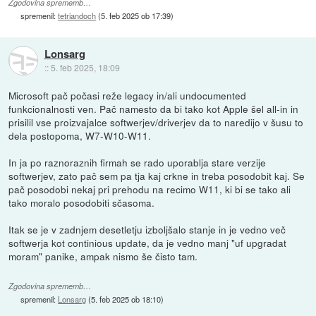
Zgodovina sprememb…
spremenil:
tetriandoch
(
5. feb 2025 ob 17:39
)
Lonsarg
::
5. feb 2025, 18:09
Microsoft pač počasi reže legacy in/ali undocumented
funkcionalnosti ven. Pač namesto da bi tako kot Apple šel all-in in
prisilil vse proizvajalce softwerjev/driverjev da to naredijo v šusu to
dela postopoma, W7-W10-W11.
In ja po raznoraznih firmah se rado uporablja stare verzije
softwerjev, zato pač sem pa tja kaj crkne in treba posodobit kaj. Se
pač posodobi nekaj pri prehodu na recimo W11, ki bi se tako ali
tako moralo posodobiti sčasoma.
Itak se je v zadnjem desetletju izboljšalo stanje in je vedno več
softwerja kot continious update, da je vedno manj "uf upgradat
moram" panike, ampak nismo še čisto tam.
Zgodovina sprememb…
spremenil:
Lonsarg
(
5. feb 2025 ob 18:10
)