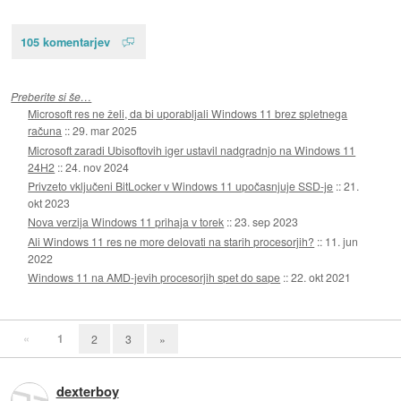
105 komentarjev
Preberite si še…
Microsoft res ne želi, da bi uporabljali Windows 11 brez spletnega
računa
::
29. mar 2025
Microsoft zaradi Ubisoftovih iger ustavil nadgradnjo na Windows 11
24H2
::
24. nov 2024
Privzeto vključeni BitLocker v Windows 11 upočasnjuje SSD-je
::
21.
okt 2023
Nova verzija Windows 11 prihaja v torek
::
23. sep 2023
Ali Windows 11 res ne more delovati na starih procesorjih?
::
11. jun
2022
Windows 11 na AMD-jevih procesorjih spet do sape
::
22. okt 2021
«
1
2
3
»
dexterboy