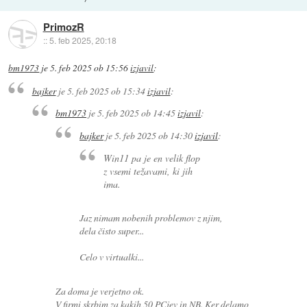
PrimozR
::
5. feb 2025, 20:18
bm1973
je
5. feb 2025 ob 15:56
izjavil
:
bajker
je
5. feb 2025 ob 15:34
izjavil
:
bm1973
je
5. feb 2025 ob 14:45
izjavil
:
bajker
je
5. feb 2025 ob 14:30
izjavil
:
Win11 pa je en velik flop
z vsemi težavami, ki jih
ima.
Jaz nimam nobenih problemov z njim,
dela čisto super...
Celo v virtualki...
Za doma je verjetno ok.
V firmi skrbim za kakih 50 PCjev in NB. Ker delamo