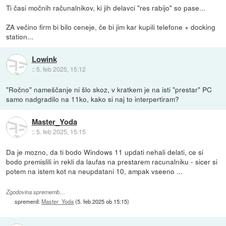
Ti časi močnih računalnikov, ki jih delavci "res rabijo" so pase...
ZA večino firm bi bilo ceneje, če bi jim kar kupili telefone + docking
station...
Lowink
::
5. feb 2025, 15:12
"Ročno" nameščanje ni šlo skoz, v kratkem je na isti "prestar" PC
samo nadgradilo na 11ko, kako si naj to interpertiram?
Master_Yoda
::
5. feb 2025, 15:15
Da je mozno, da ti bodo Windows 11 updati nehali delati, ce si
bodo premislili in rekli da laufas na prestarem racunalniku - sicer si
potem na istem kot na neupdatani 10, ampak vseeno ...
Zgodovina sprememb…
spremenil:
Master_Yoda
(
5. feb 2025 ob 15:15
)