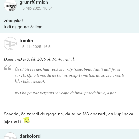
gruntfürmich
::
5. feb 2025, 16:51
vrhunsko!
tudi mi ga ne želimo!
tomlin
::
5. feb 2025, 16:51
DamijanD
je
5. feb 2025 ob 16:46
izjavil
:
Če bi bil res nek hud velik security issue, bodo izdali tudi fix za
win10, kljub temu, da ne bo več podprt (mislim, da so že naredili
kdaj tako izjemo).
WD bo pa itak verjetno še vedno dobival posodobitve, a ne?
Seveda, če zaradi drugega ne, da te bo MS opozoril, da kupi nova
jajca w11
darkolord