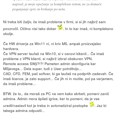
napisal, je moje opažanje za kompleksen sistem, ne za domače
poganjanje igric in brskanje po netu.
Ni treba biti žaljiv, če imaš probleme v firmi, si si jih najbrž sam
povzročil. Očitno nisi tako dober
. In to kar imaš, ni kompleksno
okolje.
Če HW driverja za Win11 ni, ni kriv MS, ampak proizvajalec
hardvera.
Če VPN server laufaš na Win10, si v osnovi kiksnil... Če imaš
probleme z VPN klienti, si najbrž izbral obskuren VPN.
Remote access SWji?!?! Pameten admin skonfiguria kar
MSjevega... Dela super, tudi z User potrditvijo...
CAD, CFD, FEM, pač softver, ki ga laufaš na podprtih zadevah. Če
imaš licence, je zato support... Če jih ni in mutite, pol pa verjamem,
da imaš probleme...
BTW. že to,. da moraš za PC ne vem kako skrbeti, pomeni zanič
admina. Admin mora špilati igrice, ker to pomeni, da je vse
uredil/nastavil kot je treba in avtomatiziral postopke
. Jaz bi
takega admina odpustil...