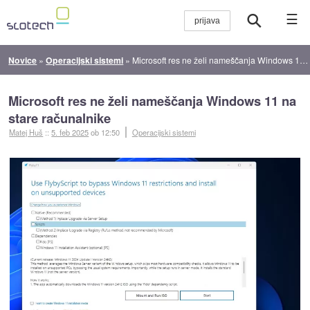
☰
Novice
»
Operacijski sistemi
»
Microsoft res ne želi nameščanja Windows 11 na stare računalnike
Microsoft res ne želi nameščanja Windows 11 na
stare računalnike
Matej Huš
::
5. feb 2025
ob 12:50
Operacijski sistemi