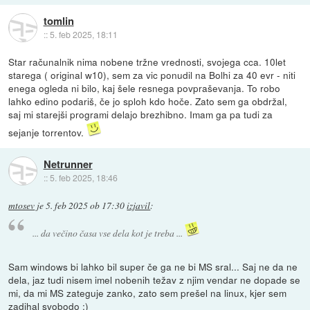
tomlin
::
5. feb 2025, 18:11
Star računalnik nima nobene tržne vrednosti, svojega cca. 10let
starega ( original w10), sem za vic ponudil na Bolhi za 40 evr - niti
enega ogleda ni bilo, kaj šele resnega povpraševanja. To robo
lahko edino podariš, če jo sploh kdo hoče. Zato sem ga obdržal,
saj mi starejši programi delajo brezhibno. Imam ga pa tudi za
sejanje torrentov.
Netrunner
::
5. feb 2025, 18:46
mtosev
je
5. feb 2025 ob 17:30
izjavil
:
... da večino časa vse dela kot je treba ...
Sam windows bi lahko bil super če ga ne bi MS sral... Saj ne da ne
dela, jaz tudi nisem imel nobenih težav z njim vendar ne dopade se
mi, da mi MS zateguje zanko, zato sem prešel na linux, kjer sem
zadihal svobodo :)