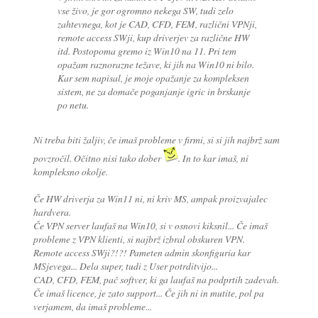
vse živo, je gor ogromno nekega SW, tudi zelo
zahtevnega, kot je CAD, CFD, FEM, različni VPNji,
remote access SWji, kup driverjev za različne HW
itd. Postopoma gremo iz Win10 na 11. Pri tem
opažam raznorazne težave, ki jih na Win10 ni bilo.
Kar sem napisal, je moje opažanje za kompleksen
sistem, ne za domače poganjanje igric in brskanje
po netu.
Ni treba biti žaljiv, če imaš probleme v firmi, si si jih najbrž sam
povzročil. Očitno nisi tako dober
. In to kar imaš, ni
kompleksno okolje.
Če HW driverja za Win11 ni, ni kriv MS, ampak proizvajalec
hardvera.
Če VPN server laufaš na Win10, si v osnovi kiksnil... Če imaš
probleme z VPN klienti, si najbrž izbral obskuren VPN.
Remote access SWji?!?! Pameten admin skonfiguria kar
MSjevega... Dela super, tudi z User potrditvijo...
CAD, CFD, FEM, pač softver, ki ga laufaš na podprtih zadevah.
Če imaš licence, je zato support... Če jih ni in mutite, pol pa
verjamem, da imaš probleme...