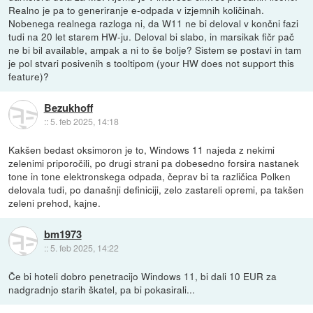
Realno je pa to generiranje e-odpada v izjemnih količinah.
Nobenega realnega razloga ni, da W11 ne bi deloval v končni fazi
tudi na 20 let starem HW-ju. Deloval bi slabo, in marsikak fičr pač
ne bi bil available, ampak a ni to še bolje? Sistem se postavi in tam
je pol stvari posivenih s tooltipom (your HW does not support this
feature)?
Bezukhoff
::
5. feb 2025, 14:18
Kakšen bedast oksimoron je to, Windows 11 najeda z nekimi
zelenimi priporočili, po drugi strani pa dobesedno forsira nastanek
tone in tone elektronskega odpada, čeprav bi ta različica Polken
delovala tudi, po današnji definiciji, zelo zastareli opremi, pa takšen
zeleni prehod, kajne.
bm1973
::
5. feb 2025, 14:22
Če bi hoteli dobro penetracijo Windows 11, bi dali 10 EUR za
nadgradnjo starih škatel, pa bi pokasirali...