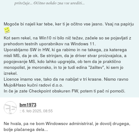
pritožuje... Očitno nekdo zna vse urediti...
Mogoče bi najeli kar tebe, ker ti je očitno vse jasno. Vsaj na papirju
Kot sem rekel, na Win10 ni bilo nič težav, začele so se pojavljati z
prehodom testnih uporabnikov na Windows 11.
Uporabljamo SW in HW, ki ga rabimo in ne takega, za katerega
misli MS, da je ok. Se strinjam, da je driver stvar proizvajalca, a
pogojevanje MS, kdo lahko upgrejda, ob tem da je praktično
monopolist, je moronsko, in to je tudi edina "žalitev", ki sem jo
izrekel.
Licence imamo vse, tako da ne nabijat v tri krasne. Nismo ravno
Mujo&Haso kučni radovi d.o.o.
In če je zate Checkpoint obskuren FW, potem ti pač ni pomoči.
bm1973
::
6. feb 2025, 08:55
Ne hvala, pa ne bom Windowsov administriral, je dovolj drugega,
bolje plačanega dela...