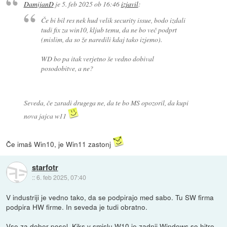
DamijanD
je
5. feb 2025 ob 16:46
izjavil
:
Če bi bil res nek hud velik security issue, bodo izdali
tudi fix za win10, kljub temu, da ne bo več podprt
(mislim, da so že naredili kdaj tako izjemo).
WD bo pa itak verjetno še vedno dobival
posodobitve, a ne?
Seveda, če zaradi drugega ne, da te bo MS opozoril, da kupi
nova jajca w11
Če imaš Win10, je Win11 zastonj
starfotr
::
6. feb 2025, 07:40
V industriji je vedno tako, da se podpirajo med sabo. Tu SW firma
podpira HW firme. In seveda je tudi obratno.
Vse za dober posel. Kiks v smislu W10 je zadnji Windows so hitro