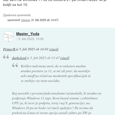
boljši os kot 10.
Zgodovina sprememb…
spremenil:
mtosev
(
5. feb 2025 ob 14:47
)
Master_Yoda
::
5. feb 2025, 15:06
PrimozR
je
5. feb 2025 ob 14:01
izjavil
:
darkolord
je
5. feb 2025 ob 13:47
izjavil
:
Kolikor tudi mene moti, da so nekatere mašine
uradno prestare za 11, se mi zdi prav, da naredijo
nek cutoff na relativno modernih specifikacijah in
se znebijo vse stare navlake.
Kaj narediti s povsem funkcionalnimi računalniki, ki uradno ne
podpirajo Windows 11 (npr. Xeon based sistemi z arhitekturo
CPU-ja, ki sicer je podprta, torej vsaj 8. generacije), na
Windows 10 pa ne bodo več imeli updejtov? Pa recimo da
prehod na Linux ni ravno opcija zaradi zahtev po SW-ju