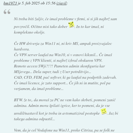
bm1973
je
5. feb 2025 ob 15:56
izjavil
:
Ni treba biti žaljiv, če imaš probleme v firmi, si si jih najbrž sam
povzročil. Očitno nisi tako dober
. In to kar imaš, ni
kompleksno okolje.
Če HW driverja za Win11 ni, ni kriv MS, ampak proizvajalec
hardvera.
Če VPN server laufaš na Win10, si v osnovi kiksnil... Če imaš
probleme z VPN klienti, si najbrž izbral obskuren VPN.
Remote access SWji?!?! Pameten admin skonfiguria kar
MSjevega... Dela super, tudi z User potrditvijo...
CAD, CFD, FEM, pač softver, ki ga laufaš na podprtih zadevah.
Če imaš licence, je zato support... Če jih ni in mutite, pol pa
verjamem, da imaš probleme...
BTW. že to,. da moraš za PC ne vem kako skrbeti, pomeni zanič
admina. Admin mora špilati igrice, ker to pomeni, da je vse
uredil/nastavil kot je treba in avtomatiziral postopke
. Jaz bi
takega admina odpustil...
Vem, da je cel Vodafone na Win11, preko Citrixa, pa se folk ne