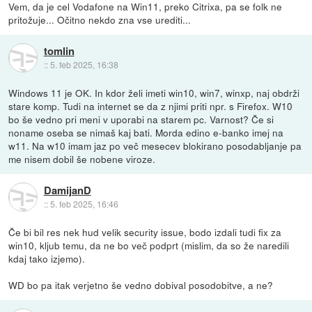
Vem, da je cel Vodafone na Win11, preko Citrixa, pa se folk ne
pritožuje... Očitno nekdo zna vse urediti...
tomlin
::
5. feb 2025, 16:38
Windows 11 je OK. In kdor želi imeti win10, win7, winxp, naj obdrži
stare komp. Tudi na internet se da z njimi priti npr. s Firefox. W10
bo še vedno pri meni v uporabi na starem pc. Varnost? Če si
noname oseba se nimaš kaj bati. Morda edino e-banko imej na
w11. Na w10 imam jaz po več mesecev blokirano posodabljanje pa
me nisem dobil še nobene viroze.
DamijanD
::
5. feb 2025, 16:46
Če bi bil res nek hud velik security issue, bodo izdali tudi fix za
win10, kljub temu, da ne bo več podprt (mislim, da so že naredili
kdaj tako izjemo).
WD bo pa itak verjetno še vedno dobival posodobitve, a ne?