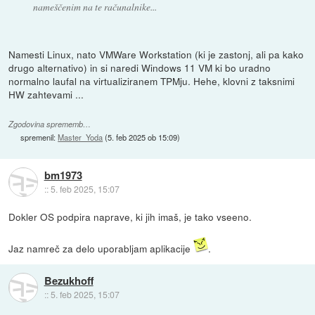
nameščenim na te računalnike...
Namesti Linux, nato VMWare Workstation (ki je zastonj, ali pa kako
drugo alternativo) in si naredi Windows 11 VM ki bo uradno
normalno laufal na virtualiziranem TPMju. Hehe, klovni z taksnimi
HW zahtevami ...
Zgodovina sprememb…
spremenil:
Master_Yoda
(
5. feb 2025 ob 15:09
)
bm1973
::
5. feb 2025, 15:07
Dokler OS podpira naprave, ki jih imaš, je tako vseeno.
Jaz namreč za delo uporabljam aplikacije
.
Bezukhoff
::
5. feb 2025, 15:07