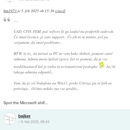
bm1973
je
5. feb 2025 ob 15:56
izjavil
:
.....
CAD, CFD, FEM, pač softver, ki ga laufaš na podprtih zadevah.
Če imaš licence, je zato support... Če jih ni in mutite, pol pa
verjamem, da imaš probleme...
BTW. že to,. da moraš za PC ne vem kako skrbeti, pomeni zanič
admina. Admin mora špilati igrice, ker to pomeni, da je vse
uredil/nastavil kot je treba in avtomatiziral postopke
. Jaz bi
takega admina odpustil...
Vem, da je cel Vodafone na Win11, preko Citrixa, pa se folk ne
pritožuje... Očitno nekdo zna vse urediti...
Spot the Microsoft shill...
bajker
::
6. feb 2025, 08:43