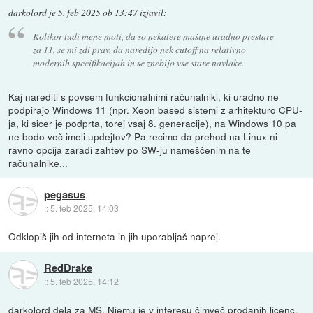
darkolord
je
5. feb 2025 ob 13:47
izjavil
:
Kolikor tudi mene moti, da so nekatere mašine uradno prestare
za 11, se mi zdi prav, da naredijo nek cutoff na relativno
modernih specifikacijah in se znebijo vse stare navlake.
Kaj narediti s povsem funkcionalnimi računalniki, ki uradno ne
podpirajo Windows 11 (npr. Xeon based sistemi z arhitekturo CPU-
ja, ki sicer je podprta, torej vsaj 8. generacije), na Windows 10 pa
ne bodo več imeli updejtov? Pa recimo da prehod na Linux ni
ravno opcija zaradi zahtev po SW-ju nameščenim na te
računalnike...
pegasus
::
5. feb 2025, 14:03
Odklopiš jih od interneta in jih uporabljaš naprej.
RedDrake
::
5. feb 2025, 14:12
darkolord dela za MS. Njemu je v interesu čimveč prodanih licenc.