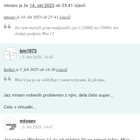
mtosev je že
14. okt 2023
ob 23:41 izjavil:
mtosev
je
14. okt 2023 ob 23:41
izjavil
:
Jaz sem starejši gospi nadgradil cpu iz 2200G na 3200G, ker
slednji podpira Win 11.
bm1973
::
5. feb 2025, 14:45
bajker
je
5. feb 2025 ob 14:30
izjavil
:
Win11 pa je en velik flop z vsemi težavami, ki jih ima.
Jaz nimam nobenih problemov z njim, dela čisto super...
Celo v virtualki...
mtosev
::
5. feb 2025, 14:47
Jaz sem na Windows 11 že od oktobra 21 pa nimam težav. Mi je