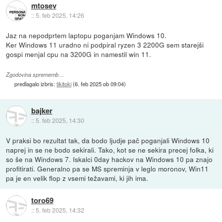
mtosev
::
5. feb 2025, 14:26
Jaz na nepodprtem laptopu poganjam Windows 10.
Ker Windows 11 uradno ni podpiral ryzen 3 2200G sem starejši
gospi menjal cpu na 3200G in namestil win 11.
Zgodovina sprememb…
predlagalo izbris:
tikitoki
(
6. feb 2025 ob 09:04
)
bajker
::
5. feb 2025, 14:30
V praksi bo rezultat tak, da bodo ljudje pač poganjali Windows 10
naprej in se ne bodo sekirali. Tako, kot se ne sekira precej folka, ki
so še na Windows 7. Iskalci 0day hackov na Windows 10 pa znajo
profitirati. Generalno pa se MS spreminja v leglo moronov, Win11
pa je en velik flop z vsemi težavami, ki jih ima.
toro69
::
5. feb 2025, 14:32