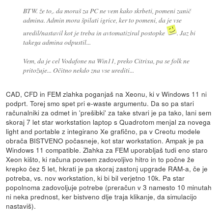
BTW. že to,. da moraš za PC ne vem kako skrbeti, pomeni zanič
admina. Admin mora špilati igrice, ker to pomeni, da je vse
uredil/nastavil kot je treba in avtomatiziral postopke
. Jaz bi
takega admina odpustil...
Vem, da je cel Vodafone na Win11, preko Citrixa, pa se folk ne
pritožuje... Očitno nekdo zna vse urediti...
CAD, CFD in FEM zlahka poganjaš na Xeonu, ki v Windows 11 ni
podprt. Torej smo spet pri e-waste argumentu. Da so pa stari
računalniki za odmet in 'prešibki' za take stvari je pa tako, lani sem
skoraj 7 let star workstation laptop s Quadrotom menjal za novega
light and portable z integirano Xe grafično, pa v Creotu modele
obrača BISTVENO počasneje, kot star workstation. Ampak je pa
Windows 11 compatible. Zlahka za FEM uporabljaš tudi eno staro
Xeon kišto, ki računa povsem zadovoljivo hitro in to počne že
krepko čez 5 let, hkrati je pa skoraj zastonj upgrade RAM-a, če je
potreba, vs. nov workstation, ki bi bil verjetno 10k. Pa star
popolnoma zadovoljuje potrebe (preračun v 3 namesto 10 minutah
ni neka prednost, ker bistveno dlje traja klikanje, da simulacijo
nastaviš).