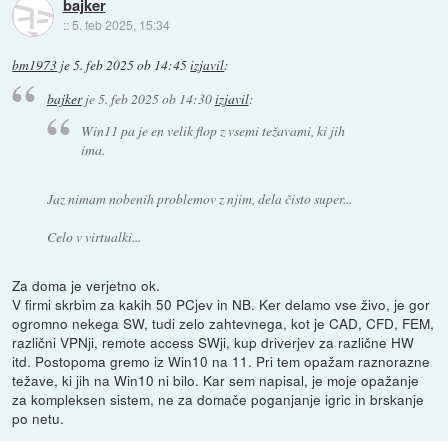
bajker
::
5. feb 2025, 15:34
bm1973
je
5. feb 2025 ob 14:45
izjavil
:
bajker
je
5. feb 2025 ob 14:30
izjavil
:
Win11 pa je en velik flop z vsemi težavami, ki jih
ima.
Jaz nimam nobenih problemov z njim, dela čisto super...
Celo v virtualki...
Za doma je verjetno ok.
V firmi skrbim za kakih 50 PCjev in NB. Ker delamo vse živo, je gor
ogromno nekega SW, tudi zelo zahtevnega, kot je CAD, CFD, FEM,
različni VPNji, remote access SWji, kup driverjev za različne HW
itd. Postopoma gremo iz Win10 na 11. Pri tem opažam raznorazne
težave, ki jih na Win10 ni bilo. Kar sem napisal, je moje opažanje
za kompleksen sistem, ne za domače poganjanje igric in brskanje
po netu.