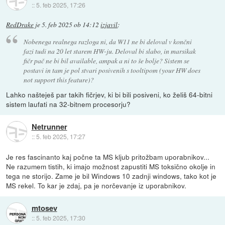
::
5. feb 2025, 17:26
RedDrake
je
5. feb 2025 ob 14:12
izjavil
:
Nobenega realnega razloga ni, da W11 ne bi deloval v končni
fazi tudi na 20 let starem HW-ju. Deloval bi slabo, in marsikak
fičr pač ne bi bil available, ampak a ni to še bolje? Sistem se
postavi in tam je pol stvari posivenih s tooltipom (your HW does
not support this feature)?
Lahko našteješ par takih fičrjev, ki bi bili posiveni, ko želiš 64-bitni
sistem laufati na 32-bitnem procesorju?
Netrunner
::
5. feb 2025, 17:27
Je res fascinanto kaj počne ta MS kljub pritožbam uporabnikov...
Ne razumem tistih, ki imajo možnost zapustiti MS toksično okolje in
tega ne storijo. Zame je bil Windows 10 zadnji windows, tako kot je
MS rekel. To kar je zdaj, pa je norčevanje iz uporabnikov.
mtosev
::
5. feb 2025, 17:30