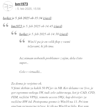
bm1973
::
5. feb 2025, 15:56
bajker
je
5. feb 2025 ob 15:34
izjavil
:
bm1973
je
5. feb 2025 ob 14:45
izjavil
:
bajker
je
5. feb 2025 ob 14:30
izjavil
:
Win11 pa je en velik flop z vsemi
težavami, ki jih ima.
Jaz nimam nobenih problemov z njim, dela čisto
super...
Celo v virtualki...
Za doma je verjetno ok.
V firmi skrbim za kakih 50 PCjev in NB. Ker delamo vse živo, je
gor ogromno nekega SW, tudi zelo zahtevnega, kot je CAD, CFD,
FEM, različni VPNji, remote access SWji, kup driverjev za
različne HW itd. Postopoma gremo iz Win10 na 11. Pri tem
opažam raznorazne težave, ki jih na Win10 ni bilo. Kar sem