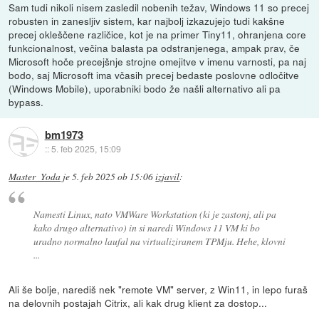
Sam tudi nikoli nisem zasledil nobenih težav, Windows 11 so precej
robusten in zanesljiv sistem, kar najbolj izkazujejo tudi kakšne
precej okleščene različice, kot je na primer Tiny11, ohranjena core
funkcionalnost, večina balasta pa odstranjenega, ampak prav, če
Microsoft hoče precejšnje strojne omejitve v imenu varnosti, pa naj
bodo, saj Microsoft ima včasih precej bedaste poslovne odločitve
(Windows Mobile), uporabniki bodo že našli alternativo ali pa
bypass.
bm1973
::
5. feb 2025, 15:09
Master_Yoda
je
5. feb 2025 ob 15:06
izjavil
:
Namesti Linux, nato VMWare Workstation (ki je zastonj, ali pa
kako drugo alternativo) in si naredi Windows 11 VM ki bo
uradno normalno laufal na virtualiziranem TPMju. Hehe, klovni
...
Ali še bolje, narediš nek "remote VM" server, z Win11, in lepo furaš
na delovnih postajah Citrix, ali kak drug klient za dostop...