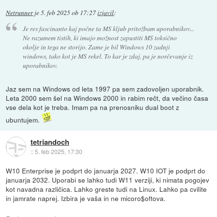
Netrunner
je
5. feb 2025 ob 17:27
izjavil
:
Je res fascinanto kaj počne ta MS kljub pritožbam uporabnikov...
Ne razumem tistih, ki imajo možnost zapustiti MS toksično
okolje in tega ne storijo. Zame je bil Windows 10 zadnji
windows, tako kot je MS rekel. To kar je zdaj, pa je norčevanje iz
uporabnikov.
Jaz sem na Windows od leta 1997 pa sem zadovoljen uporabnik.
Leta 2000 sem šel na Windows 2000 in rabim rečt, da večino časa
vse dela kot je treba. Imam pa na prenosniku dual boot z
ubuntujem.
tetriandoch
::
5. feb 2025, 17:30
W10 Enterprise je podprt do januarja 2027. W10 IOT je podprt do
januarja 2032. Uporabi se lahko tudi W11 verziji, ki nimata pogojev
kot navadna različica. Lahko greste tudi na Linux. Lahko pa cvilite
in jamrate naprej. Izbira je vaša in ne micoro$oftova.