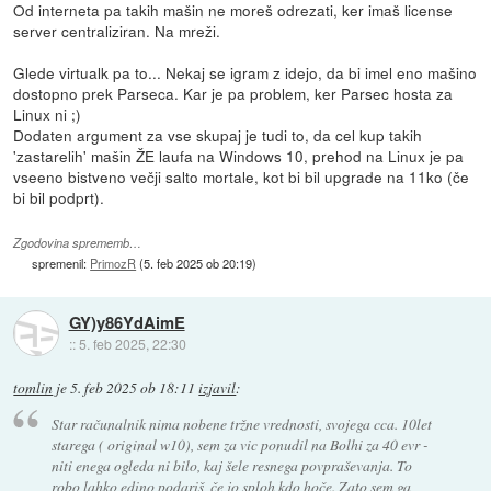
Od interneta pa takih mašin ne moreš odrezati, ker imaš license
server centraliziran. Na mreži.
Glede virtualk pa to... Nekaj se igram z idejo, da bi imel eno mašino
dostopno prek Parseca. Kar je pa problem, ker Parsec hosta za
Linux ni ;)
Dodaten argument za vse skupaj je tudi to, da cel kup takih
'zastarelih' mašin ŽE laufa na Windows 10, prehod na Linux je pa
vseeno bistveno večji salto mortale, kot bi bil upgrade na 11ko (če
bi bil podprt).
Zgodovina sprememb…
spremenil:
PrimozR
(
5. feb 2025 ob 20:19
)
GY)y86YdAimE
::
5. feb 2025, 22:30
tomlin
je
5. feb 2025 ob 18:11
izjavil
:
Star računalnik nima nobene tržne vrednosti, svojega cca. 10let
starega ( original w10), sem za vic ponudil na Bolhi za 40 evr -
niti enega ogleda ni bilo, kaj šele resnega povpraševanja. To
robo lahko edino podariš, če jo sploh kdo hoče. Zato sem ga