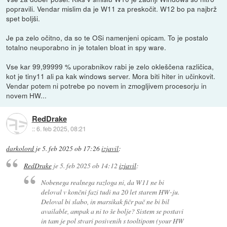
popravili. Vendar mislim da je W11 za preskočit. W12 bo pa najbrž
spet boljši.
Je pa zelo očitno, da so te OSi namenjeni opicam. To je postalo
totalno neuporabno in je totalen bloat in spy ware.
Vse kar 99,99999 % uporabnikov rabi je zelo okleščena različica,
kot je tiny11 ali pa kak windows server. Mora biti hiter in učinkovit.
Vendar potem ni potrebe po novem in zmogljivem procesorju in
novem HW...
RedDrake
::
6. feb 2025, 08:21
darkolord
je
5. feb 2025 ob 17:26
izjavil
:
RedDrake
je
5. feb 2025 ob 14:12
izjavil
:
Nobenega realnega razloga ni, da W11 ne bi
deloval v končni fazi tudi na 20 let starem HW-ju.
Deloval bi slabo, in marsikak fičr pač ne bi bil
available, ampak a ni to še bolje? Sistem se postavi
in tam je pol stvari posivenih s tooltipom (your HW