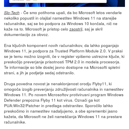
- Če smo potihoma upali, da bo Microsoft letos vendarle
Slo-Tech
nekoliko popustil in olajšal namestitev Windows 11 na starejše
računalnike, saj se bo podpora za Windows 10 končala, nič ne
kaže na to. Microsoft je pristop celo
zaostril
, saj je skril
dokumentacijo za obvoz.
Ena ključnih komponent novih računalnikov, da lahko poganjajo
Windows 11, je podpora za Trusted Platform Module 2.0. V praksi
se je temu možno izogniti, če v register vpišemo ustrezne ključe, ki
preskočijo preverjanje prisotnosti TPM 2.0 in modela procesorja.
Te informacije so bile doslej javno dostopne na Microsofti spletni
strani, a jih je podjetje sedaj odstranilo.
Druga povedna novost je nenaklonjenost orodju Flyby11, ki
omogoča izogib preverjanju združljivosti računalnika in namestitev
Windows 11. Po novem Microsoftov protivirusni program Windows
Defender prepozna Flyby 11 kot virus. Označi ga kot
PUA:Win32/Patcher in predlaga odstranitev. Sporočilo lahko
preskočimo in namestitev nadaljujemo, a obe spremembi jasno
kažeta, da Microsoft ne želi nameščanja Windows 11 na prestare
računalnike.