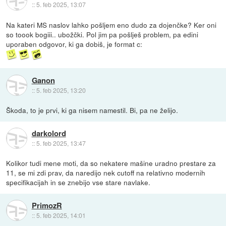
::
5. feb 2025, 13:07
Na kateri MS naslov lahko pošljem eno dudo za dojenčke? Ker oni
so toook bogiii.. ubožčki. Pol jim pa pošlješ problem, pa edini
uporaben odgovor, ki ga dobiš, je format c:
Ganon
::
5. feb 2025, 13:20
Škoda, to je prvi, ki ga nisem namestil. Bi, pa ne želijo.
darkolord
::
5. feb 2025, 13:47
Kolikor tudi mene moti, da so nekatere mašine uradno prestare za
11, se mi zdi prav, da naredijo nek cutoff na relativno modernih
specifikacijah in se znebijo vse stare navlake.
PrimozR
::
5. feb 2025, 14:01