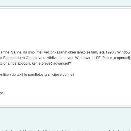
nantne. Saj ne, da smo imeli več prikazanih oken lahko že tam, leta 1990 v Windows
 a Edge podpira Chromove razširitve na novem Windows 11 SE. Pismo, a operacij
kcionalnost izklopili, ker je preveč advanced?
itičen do takihle pamfletov iz silicijeve doline?
:31
)