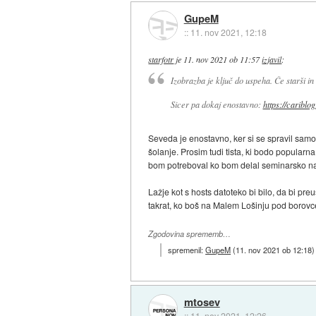
GupeM
::
11. nov 2021, 12:18
starfotr
je
11. nov 2021 ob 11:57
izjavil
:
Izobrazba je ključ do uspeha. Če starši in š
Sicer pa dokaj enostavno:
https://cariblo
Seveda je enostavno, ker si se spravil samo
šolanje. Prosim tudi tista, ki bodo popularn
bom potreboval ko bom delal seminarsko n
Lažje kot s hosts datoteko bi bilo, da bi 
takrat, ko boš na Malem Lošinju pod borovc
Zgodovina sprememb…
spremenil:
GupeM
(
11. nov 2021 ob 12:18
)
mtosev
::
11. nov 2021, 12:26