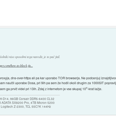
olniki niso sposobni tega naredit, je to pač fail.
gger.com/how-to-block-fa...
proxyja, dns-over-https ali pa kar uporabo TOR browserja. Ne podcenjuj iznajdljivosti
 se sam naučil uporabe Dosa, pri 9ih pa sem že hodil okoli drugim za 1000SIT poprav
n
sem ga prvič videl pri 13ih. Zdaj z internetom je vse skupaj 10
-krat lažje.
NH-D14, 96GB Corsair DDR5-6400 CL32
B ADATA SX8200 Pro, 4TB Micron 5200
0, Logitech Z-2300, TCL 55C7K 144Hz