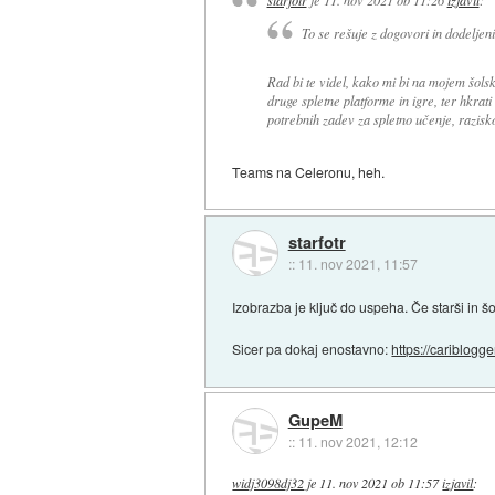
starfotr
je
11. nov 2021 ob 11:26
izjavil
:
To se rešuje z dogovori in dodeljen
Rad bi te videl, kako mi bi na mojem šols
druge spletne platforme in igre, ter hkr
potrebnih zadev za spletno učenje, razisk
Teams na Celeronu, heh.
starfotr
::
11. nov 2021, 11:57
Izobrazba je ključ do uspeha. Če starši in šol
Sicer pa dokaj enostavno:
https://cariblogge
GupeM
::
11. nov 2021, 12:12
widj3098dj32
je
11. nov 2021 ob 11:57
izjavil
: