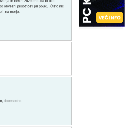
anja in tam ni zaželeno, da bi bilo
 obvezni prisotnosti pri pouku. Čisto nič
plit na morje.
ide, dobesedno.