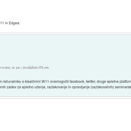
 11 in Edgea.
avicami, ne pa z invalidnim OS-om.
m računalniku s klasičnimi W11 onemogočil facebook, twitter, druge spletne platform
ih zadev za spletno učenje, raziskovanje in opravljanje (raziskovalnih) seminarsk