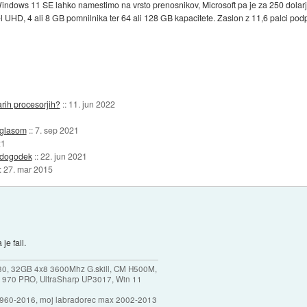
indows 11 SE lahko namestimo na vrsto prenosnikov, Microsoft pa je za 250 dolarje
l UHD, 4 ali 8 GB pomnilnika ter 64 ali 128 GB kapacitete. Zaslon z 11,6 palci podpi
rih procesorjih?
::
11. jun 2022
oglasom
::
7. sep 2021
21
a dogodek
::
22. jun 2021
::
27. mar 2015
je fail.
30, 32GB 4x8 3600Mhz G.skill, CM H500M,
 970 PRO, UltraSharp UP3017, Win 11
1960-2016, moj labradorec max 2002-2013