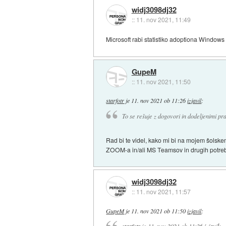
widj3098dj32
::
11. nov 2021, 11:49
Microsoft rabi statistiko adoptiona Windows
GupeM
::
11. nov 2021, 11:50
starfotr
je
11. nov 2021 ob 11:26
izjavil
:
To se rešuje z dogovori in dodeljenimi pr
Rad bi te videl, kako mi bi na mojem šolske
ZOOM-a in/ali MS Teamsov in drugih potrebn
widj3098dj32
::
11. nov 2021, 11:57
GupeM
je
11. nov 2021 ob 11:50
izjavil
: