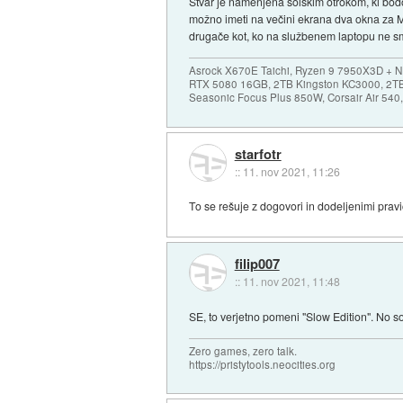
Stvar je namenjena šolskim otrokom, ki bodo
možno imeti na večini ekrana dva okna za M
drugače kot, ko na službenem laptopu ne smeš
Asrock X670E Taichi, Ryzen 9 7950X3D + 
RTX 5080 16GB, 2TB Kingston KC3000, 2T
Seasonic Focus Plus 850W, Corsair Air 54
starfotr
::
11. nov 2021, 11:26
To se rešuje z dogovori in dodeljenimi prav
filip007
::
11. nov 2021, 11:48
SE, to verjetno pomeni "Slow Edition". No so 
Zero games, zero talk.
https://pristytools.neocities.org