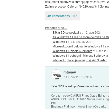
dokumenti se privzeto shranjujejo v OneDrive. W
Za ima procesor Celeron N4020, grafični čip Inte
42 komentarjev
Preberite si še…
Slikar 3D se poslavlja
::
12. avg 2024
Ali Windows 11 res ne more delovati na sta
Windows 11 je tu
::
9. okt 2021
Microsoft zlomil delovanje Windows 11 z 
Windows 11 izidejo 5. oktobra
::
1. sep 20
Windows 11 pobegnil, Microsoft pripravlj
Internet Explorer je mrtev, naj živi Spartan
mtosev
::
11. nov 2021, 09:26
Tale CPU je zelo počasen in tud res zaslona 
Core i9 10900X, ASUS Prime X299 Edition 
ASUS ROG Strix RTX 2080 Super, Samsung
Pro,
Enermax Platimax 1700W | moj oče darko 