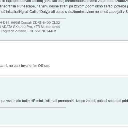
 te laptope dobivali zastonj (tako kot zdaj chromebooke) samo za potrebe izobražev
inecraft in Runescape, na vrhu desne strani pa 2x2cm Zoom okno zaradi potrebe po
 inštalirati/igrati Call of Dutyja ali pa se s službenim avtom ne smeš zapeljati v S
NH-D14, 96GB Corsair DDR5-6400 CL32
B ADATA SX8200 Pro, 4TB Micron 5200
0, Logitech Z-2300, TCL 55C7K 144Hz
icami, ne pa z invalidnim OS-om.
pa vsaj malo bolje HP mini, tisti mali prenosniki, kot so že bili, počasi se daleč pr