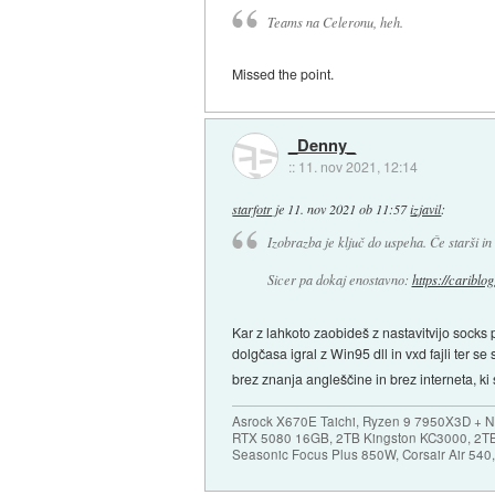
Teams na Celeronu, heh.
Missed the point.
_Denny_
::
11. nov 2021, 12:14
starfotr
je
11. nov 2021 ob 11:57
izjavil
:
Izobrazba je ključ do uspeha. Če starši in š
Sicer pa dokaj enostavno:
https://cariblo
Kar z lahkoto zaobideš z nastavitvijo socks 
dolgčasa igral z Win95 dll in vxd fajli ter
brez znanja angleščine in brez interneta, ki 
Asrock X670E Taichi, Ryzen 9 7950X3D + 
RTX 5080 16GB, 2TB Kingston KC3000, 2T
Seasonic Focus Plus 850W, Corsair Air 54