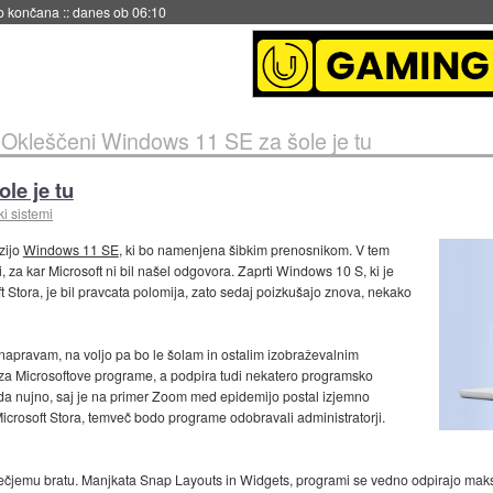
s ob 06:09
»
Okleščeni Windows 11 SE za šole je tu
le je tu
i sistemi
zijo
Windows 11 SE
, ki bo namenjena šibkim prenosnikom. V tem
za kar Microsoft ni bil našel odgovora. Zaprti Windows 10 S, ki je
t Stora, je bil pravcata polomija, zato sedaj poizkušajo znova, nekako
ravam, na voljo pa bo le šolam in ostalim izobraževalnim
za Microsoftove programe, a podpira tudi nekatero programsko
ajda nujno, saj je na primer Zoom med epidemijo postal izjemno
 Microsoft Stora, temveč bodo programe odobravali administratorji.
jemu bratu. Manjkata Snap Layouts in Widgets, programi se vedno odpirajo maksi