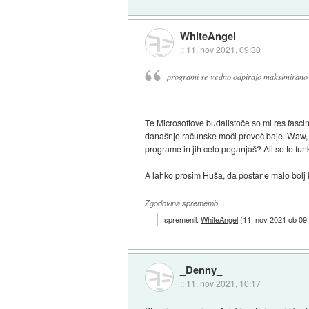
WhiteAngel
::
11. nov 2021, 09:30
programi se vedno odpirajo maksimirano
Te Microsoftove budalistoče so mi res fasci
današnje računske moči preveč baje. Waw,
programe in jih celo poganjaš? Ali so to fun
A lahko prosim Huša, da postane malo bolj kr
Zgodovina sprememb…
spremenil:
WhiteAngel
(
11. nov 2021 ob 09
_Denny_
::
11. nov 2021, 10:17