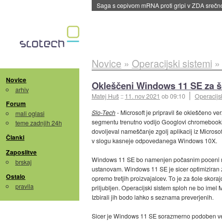
BMW v vozilih začel predvajati reklame
::
dane
Novice
»
Operacijski sistemi
Novice
Okleščeni Windows 11 SE za šo
arhiv
Matej Huš
::
11. nov 2021
ob 09:10
Operacijsk
Forum
Slo-Tech
- Microsoft je pripravil še okleščeno ver
mali oglasi
segmentu trenutno vodijo Googlovi chromebooki, 
teme zadnjih 24h
dovoljeval nameščanje zgolj aplikacij iz Microsof
Članki
v slogu kasneje odpovedanega Windows 10X.
Zaposlitve
Windows 11 SE bo namenjen počasnim poceni nap
brskaj
ustanovam. Windows 11 SE je sicer optimiziran 
Ostalo
opremo tretjih proizvajalcev. To je za šole skor
pravila
priljubljen. Operacijski sistem sploh ne bo imel
Izbirali jih bodo lahko s seznama preverjenih.
Sicer je Windows 11 SE sorazmerno podoben več