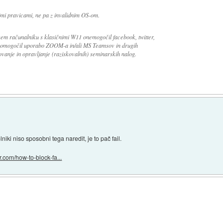
imi pravicami, ne pa z invalidnim OS-om.
kem računalniku s klasičnimi W11 onemogočil facebook, twitter,
ati omogočil uporabo ZOOM-a in/ali MS Teamsov in drugih
ovanje in opravljanje (raziskovalnih) seminarskih nalog.
niki niso sposobni tega naredit, je to pač fail.
r.com/how-to-block-fa...