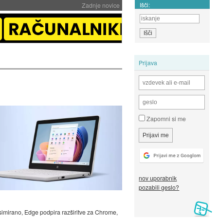
Išči:
Zadnje novice
Prijava
Zapomni si me
nov uporabnik
pozabili geslo?
mirano, Edge podpira razširitve za Chrome,