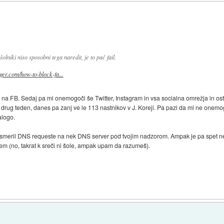
olniki niso sposobni tega naredit, je to pač fail.
gger.com/how-to-block-fa...
 na FB. Sedaj pa mi onemogoči še Twitter, Instagram in vsa socialna omrežja in osta
a drug teden, danes pa zanj ve le 113 nastnikov v J. Koreji. Pa pazi da mi ne onemogo
alogo.
preusmeril DNS requeste na nek DNS server pod tvojim nadzorom. Ampak je pa spet n
em (no, takrat k sreči ni šole, ampak upam da razumeš).