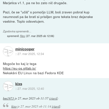
Marjetica v1.1, pa ne bo zato nič drugače.
Pazi, če se "učiš" s pomočjo LLM, boš zraven pobral kup
neumnosti pa še brati si prisiljen gore teksta brez dejanske
vsebine. Toplo odsvetujem.
Zgodovina sprememb…
spremenil:
Ales
(
27. mar 2025 ob 12:06
)
minicooper
::
27. mar 2025, 12:34
Mogoče bo kaj iz tega
https://eu-os.gitlab.io/
Nekakšni EU Linux na bazi Fedora KDE
kixs
::
27. mar 2025, 12:40
bm1973
je
27. mar 2025 ob 11:57
izjavil
:
kixs
je
27. mar 2025 ob 11:14
izjavil
: