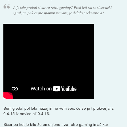
A je kdo probal stvar za retro gaming? Pred leti sm se sicer neki
igral, ampak ce me spomin ne vara, je delalo prek wine-a? ...
Sem gledal pol leta nazaj in ne vem več, če se je tip ukvarjal z
0.4.15 iz novice ali 0.4.16.
Sicer pa kot je bilo že omenjeno - za retro gaming imaš kar