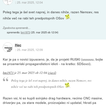
::
25. mar 2025, 12:04
Poleg tega je šel svet naprej, in danes nihče, razen Nemcev, res
nihče več ne rabi teh predpotopnih OSov
.
Zgodovina sprememb…
spremenilo:
bm1973
(
25. mar 2025 ob 12:04
)
Hec
::
25. mar 2025, 12:09
Kar je pa v novici izpusceno, je, da je projekt RUSKI (uuuuuu, bojte
se proameriski propagandisticni idioti - na kratko: SDSovci).
bm1973
je
25. mar 2025 ob 12:04
izjavil
:
Poleg tega je šel svet naprej, in danes nihče, razen Nemcev, res
nihče več ne rabi teh predpotopnih OSov
.
Razen vsi, ki so kupili svinjsko drag hardware, recimo CNC masine,
driverjev pa, za stare modele, proizvajalec ni updatal, hkrati pa