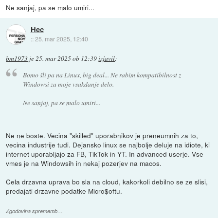
Ne sanjaj, pa se malo umiri...
Hec
::
25. mar 2025, 12:40
bm1973
je
25. mar 2025 ob 12:39
izjavil
:
Bomo šli pa na Linux, big deal... Ne rabim kompatibilnost z
Windowsi za moje vsakdanje delo.
Ne sanjaj, pa se malo umiri...
Ne ne boste. Vecina "skilled" uporabnikov je preneumnih za to,
vecina industrije tudi. Dejansko linux se najbolje deluje na idiote, ki
internet uporabljajo za FB, TikTok in YT. In advanced userje. Vse
vmes je na Windowsih in nekaj pozerjev na macos.
Cela drzavna uprava bo sla na cloud, kakorkoli debilno se ze slisi,
predajati drzavne podatke Micro$oftu.
Zgodovina sprememb…