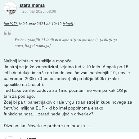
stara mama
::
26. mar 2025, 08:06
bm1973
je
25. mar 2025 ob 12:12
izjavil
:
Pa če v zadnjih 15 letih nisi amortiziral mašine in zaslužil za
novo, bog ti pomagaj...
Najbolj idiotsko razmišljaje mogoče.
Ja stroj se je že zamortiziral, vrjetno tud v 10 letih. Ampak po 15
letih še deluje in kaže da bo deloval še vsaj naslednjih 10, nov je
pa vreden 200k+ (3-osne zadeve) ali pa bližje 500k+ (kake
specifike na 5 oseh).
Tud kake varilne zadeve za 1mio poznam, ne vem pa kak OS je
tam za podlago.
Zdaj bi pa ti pametnjakovič raje vrgu stran stroj in kupu novega za
četrt/pol miljona EUR - ki bo imel popolnoma enako
funkcionalnost.... zarad nedelujočih driverjev?
Đizs no, kaj človek ne prebere na forumih......