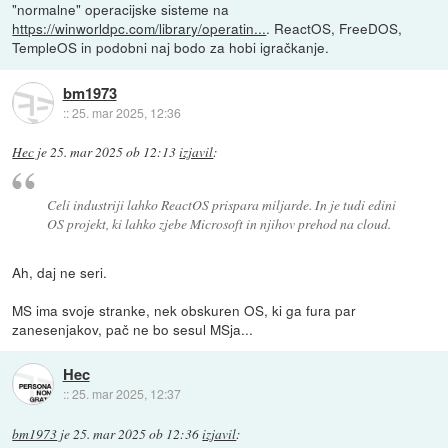
"normalne" operacijske sisteme na
https://winworldpc.com/library/operatin...
. ReactOS, FreeDOS,
TempleOS in podobni naj bodo za hobi igračkanje.
bm1973
::
25. mar 2025, 12:36
Hec
je
25. mar 2025 ob 12:13
izjavil
:
Celi industriji lahko ReactOS prispara miljarde. In je tudi edini
OS projekt, ki lahko zjebe Microsoft in njihov prehod na cloud.
Ah, daj ne seri.
MS ima svoje stranke, nek obskuren OS, ki ga fura par
zanesenjakov, pač ne bo sesul MSja...
Hec
::
25. mar 2025, 12:37
bm1973
je
25. mar 2025 ob 12:36
izjavil
: