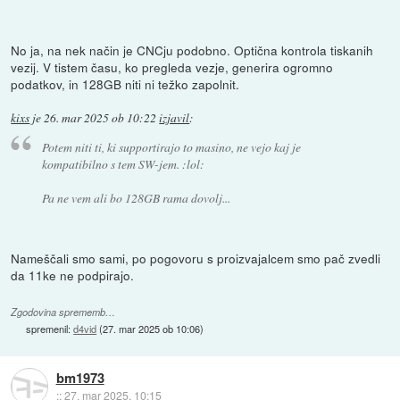
No ja, na nek način je CNCju podobno. Optična kontrola tiskanih
vezij. V tistem času, ko pregleda vezje, generira ogromno
podatkov, in 128GB niti ni težko zapolnit.
kixs
je
26. mar 2025 ob 10:22
izjavil
:
Potem niti ti, ki supportirajo to masino, ne vejo kaj je
kompatibilno s tem SW-jem. :lol:
Pa ne vem ali bo 128GB rama dovolj...
Nameščali smo sami, po pogovoru s proizvajalcem smo pač zvedli
da 11ke ne podpirajo.
Zgodovina sprememb…
spremenil:
d4vid
(
27. mar 2025 ob 10:06
)
bm1973
::
27. mar 2025, 10:15