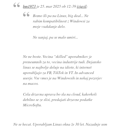
bm1973
je
25. mar 2025 ob 12:39
izjavil
:
Bomo šli pa na Linux, big deal... Ne
rabim kompatibilnost z Windowsi za
moje vsakdanje delo.
Ne sanjaj, pa se malo umiri...
Ne ne boste. Vecina "skilled" uporabnikov je
preneumnih za to, vecina industrije tudi. Dejansko
linux se najbolje deluje na idiote, ki internet
uporabljajo za FB, TikTok in YT. In advanced
userje. Vse vmes je na Windowsih in nekaj pozerjev
na macos.
Cela drzavna uprava bo sla na cloud, kakorkoli
debilno se ze slisi, predajati drzavne podatke
Micro$oftu.
Ne se hecat. Uporabljam Linux okna že 30 let. Nazadnje sem