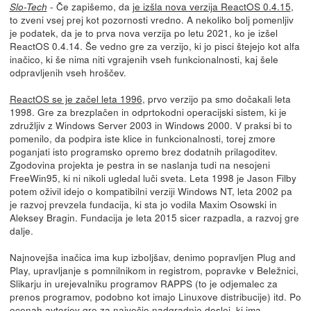
- Če zapišemo, da
je izšla nova verzija ReactOS 0.4.15
,
Slo-Tech
to zveni vsej prej kot pozornosti vredno. A nekoliko bolj pomenljiv
je podatek, da je to prva nova verzija po letu 2021, ko je izšel
ReactOS 0.4.14. Še vedno gre za verzijo, ki jo pisci štejejo kot alfa
inačico, ki še nima niti vgrajenih vseh funkcionalnosti, kaj šele
odpravljenih vseh hroščev.
ReactOS se je začel leta 1996
, prvo verzijo pa smo dočakali leta
1998. Gre za brezplačen in odprtokodni operacijski sistem, ki je
združljiv z Windows Server 2003 in Windows 2000. V praksi bi to
pomenilo, da podpira iste klice in funkcionalnosti, torej zmore
poganjati isto programsko opremo brez dodatnih prilagoditev.
Zgodovina projekta je pestra in se naslanja tudi na nesojeni
FreeWin95, ki ni nikoli ugledal luči sveta. Leta 1998 je Jason Filby
potem oživil idejo o kompatibilni verziji Windows NT, leta 2002 pa
je razvoj prevzela fundacija, ki sta jo vodila Maxim Osowski in
Aleksey Bragin. Fundacija je leta 2015 sicer razpadla, a razvoj gre
dalje.
Najnovejša inačica ima kup izboljšav, denimo popravljen Plug and
Play, upravljanje s pomnilnikom in registrom, popravke v Beležnici,
Slikarju in urejevalniku programov RAPPS (to je odjemalec za
prenos programov, podobno kot imajo Linuxove distribucije) itd. Po
ocenah avtorjev gre za največjo nadgradnjo doslej, ki ima