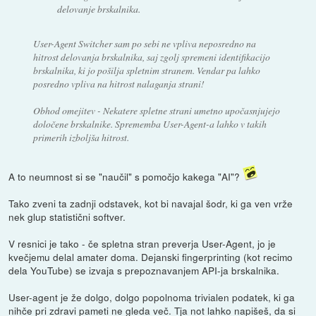
delovanje brskalnika.
User-Agent Switcher sam po sebi ne vpliva neposredno na
hitrost delovanja brskalnika, saj zgolj spremeni identifikacijo
brskalnika, ki jo pošilja spletnim stranem. Vendar pa lahko
posredno vpliva na hitrost nalaganja strani!
Obhod omejitev - Nekatere spletne strani umetno upočasnjujejo
določene brskalnike. Sprememba User-Agent-a lahko v takih
primerih izboljša hitrost.
A to neumnost si se "naučil" s pomočjo kakega "AI"?
Tako zveni ta zadnji odstavek, kot bi navajal šodr, ki ga ven vrže
nek glup statistični softver.
V resnici je tako - če spletna stran preverja User-Agent, jo je
kvečjemu delal amater doma. Dejanski fingerprinting (kot recimo
dela YouTube) se izvaja s prepoznavanjem API-ja brskalnika.
User-agent je že dolgo, dolgo popolnoma trivialen podatek, ki ga
nihče pri zdravi pameti ne gleda več. Tja not lahko napišeš, da si