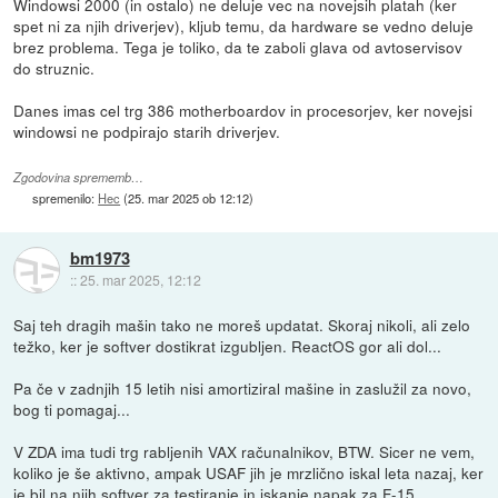
Windowsi 2000 (in ostalo) ne deluje vec na novejsih platah (ker
spet ni za njih driverjev), kljub temu, da hardware se vedno deluje
brez problema. Tega je toliko, da te zaboli glava od avtoservisov
do struznic.
Danes imas cel trg 386 motherboardov in procesorjev, ker novejsi
windowsi ne podpirajo starih driverjev.
Zgodovina sprememb…
spremenilo:
Hec
(
25. mar 2025 ob 12:12
)
bm1973
::
25. mar 2025, 12:12
Saj teh dragih mašin tako ne moreš updatat. Skoraj nikoli, ali zelo
težko, ker je softver dostikrat izgubljen. ReactOS gor ali dol...
Pa če v zadnjih 15 letih nisi amortiziral mašine in zaslužil za novo,
bog ti pomagaj...
V ZDA ima tudi trg rabljenih VAX računalnikov, BTW. Sicer ne vem,
koliko je še aktivno, ampak USAF jih je mrzlično iskal leta nazaj, ker
je bil na njih softver za testiranje in iskanje napak za F-15.