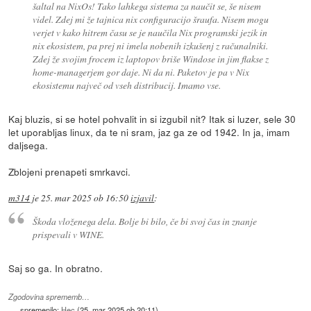
šaltal na NixOs! Tako lahkega sistema za naučit se, še nisem
videl. Zdej mi že tajnica nix configuracijo šraufa. Nisem mogu
verjet v kako hitrem času se je naučila Nix programski jezik in
nix ekosistem, pa prej ni imela nobenih izkušenj z računalniki.
Zdej že svojim frocem iz laptopov briše Windose in jim flakse z
home-managerjem gor daje. Ni da ni. Paketov je pa v Nix
ekosistemu največ od vseh distribucij. Imamo vse.
Kaj bluzis, si se hotel pohvalit in si izgubil nit? Itak si luzer, sele 30
let uporabljas linux, da te ni sram, jaz ga ze od 1942. In ja, imam
daljsega.
Zblojeni prenapeti smrkavci.
m314
je
25. mar 2025 ob 16:50
izjavil
:
Škoda vloženega dela. Bolje bi bilo, če bi svoj čas in znanje
prispevali v WINE.
Saj so ga. In obratno.
Zgodovina sprememb…
spremenilo:
Hec
(
25. mar 2025 ob 20:11
)