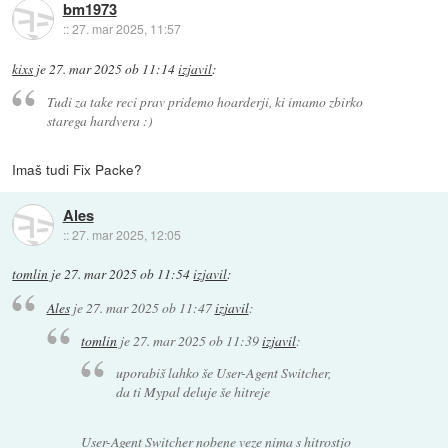
bm1973
::
27. mar 2025, 11:57
kixs
je
27. mar 2025 ob 11:14
izjavil
:
Tudi za take reci prav pridemo hoarderji, ki imamo zbirko
starega hardvera :)
Imaš tudi Fix Packe?
Ales
::
27. mar 2025, 12:05
tomlin
je
27. mar 2025 ob 11:54
izjavil
:
Ales
je
27. mar 2025 ob 11:47
izjavil
:
tomlin
je
27. mar 2025 ob 11:39
izjavil
:
uporabiš lahko še User-Agent Switcher,
da ti Mypal deluje še hitreje
User-Agent Switcher nobene veze nima s hitrostjo