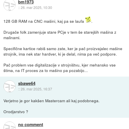
bm1973
::
26. mar 2025, 10:30
128 GB RAM na CNC mašini, kaj pa se laufa
.
Drugače folk zamenjuje stare PCje v tem še starejših mašina z
malinami.
Specifične kartice rabiš samo zate, ker je pač proizvajalec mašine
strojnik, ima nek star hardver, ki je delal, nima pa več podpore.
Pač problem vse digitalizacije v strojništvu, kjer mehansko vse
štima, na IT proces za to mašino pa pozabijo...
sbawe64
::
26. mar 2025, 16:37
Verjetno je gor kakšen Mastercam ali kaj podobnega.
Orodjarstvo ?
no comment