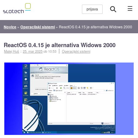
☰
Novice
»
Operacijski sistemi
»
ReactOS 0.4.15 je alternativa Widows 2000
ReactOS 0.4.15 je alternativa Widows 2000
Matej Huš
::
25. mar 2025
ob 10:53
Operacijski sistemi