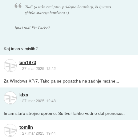
Tudi za take reci prav pridemo hoarderji, ki imamo
zbirko starega hardvera :)
Imaš tudi Fix Packe?
Kaj imas v mislih?
bm1973
::
27. mar 2025, 12:42
Za Windows XP/7. Tako pa se popatcha na zadnje možne...
kixs
::
27. mar 2025, 12:48
Imam staro strojno opremo. Softver lahko vedno dol preneses.
tomlin
::
27. mar 2025, 19:44