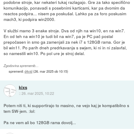
podobne stroje, kar nekateri tukaj razlagajo. Gre za tako specifično
komunikacijo, ponavadi s posebnimi karticami, kar pa dvomim da
reactos podpira... nisem pa poskušal. Lahko pa za foro poskusim
mach3, ki podpira win2000.
V službi mamo 3 enake stroje. Dva od njih na win10, en na win7.
En od teh na win10 je tudi bil na win7, pa je PC pač postal
prepočasen in smo ga zamenjali za nek i7 s 128GB rama. Gor je
bil win11. Po parih dneh predrkavanja s swjem, ki ni in ni zalavfal,
so namestili win10. Po pol ure je stroj delal.
Zgodovina sprememb…
spremenil:
d4vid
(
26. mar 2025 ob 10:15
)
kixs
::
26. mar 2025, 10:22
Potem niti ti, ki supportirajo to masino, ne vejo kaj je kompatibilno s
tem SW-jem. :lol:
Pa ne vem ali bo 128GB rama dovolj...