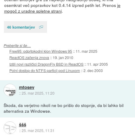
osemkrat več popravkov kot 0.4.14 izpred petih let. Prenos
je
mogoč z uradne spletne strani
.
46 komentarjev
Preberite si še…
Free95: odprtokodni klon Windows 95
::
11. mar 2025
ReactOS začenja znova
::
19. jan 2010
Izšli novi različici DragonFly BSD in ReactOS
::
11. apr 2005
Polni dostop do NTFS particij pod Linuxom
::
2. dec 2003
mtosev
::
25. mar 2025, 11:20
Škoda, da verjetno nikoli ne bo prišlo do stopnje, da bi lahko bil
alternativa za Windowse.
ššš
::
25. mar 2025, 11:31