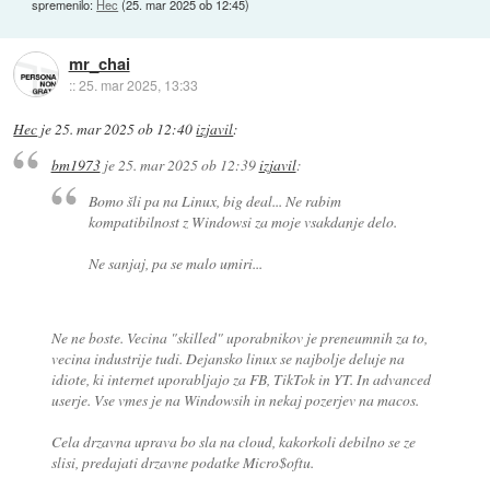
spremenilo:
Hec
(
25. mar 2025 ob 12:45
)
mr_chai
::
25. mar 2025, 13:33
Hec
je
25. mar 2025 ob 12:40
izjavil
:
bm1973
je
25. mar 2025 ob 12:39
izjavil
:
Bomo šli pa na Linux, big deal... Ne rabim
kompatibilnost z Windowsi za moje vsakdanje delo.
Ne sanjaj, pa se malo umiri...
Ne ne boste. Vecina "skilled" uporabnikov je preneumnih za to,
vecina industrije tudi. Dejansko linux se najbolje deluje na
idiote, ki internet uporabljajo za FB, TikTok in YT. In advanced
userje. Vse vmes je na Windowsih in nekaj pozerjev na macos.
Cela drzavna uprava bo sla na cloud, kakorkoli debilno se ze
slisi, predajati drzavne podatke Micro$oftu.