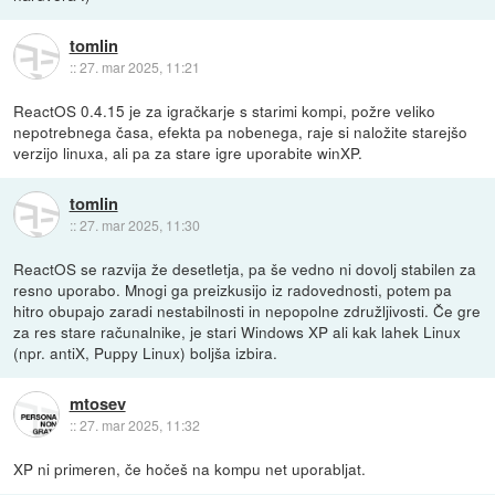
tomlin
::
27. mar 2025, 11:21
ReactOS 0.4.15 je za igračkarje s starimi kompi, požre veliko
nepotrebnega časa, efekta pa nobenega, raje si naložite starejšo
verzijo linuxa, ali pa za stare igre uporabite winXP.
tomlin
::
27. mar 2025, 11:30
ReactOS se razvija že desetletja, pa še vedno ni dovolj stabilen za
resno uporabo. Mnogi ga preizkusijo iz radovednosti, potem pa
hitro obupajo zaradi nestabilnosti in nepopolne združljivosti. Če gre
za res stare računalnike, je stari Windows XP ali kak lahek Linux
(npr. antiX, Puppy Linux) boljša izbira.
mtosev
::
27. mar 2025, 11:32
XP ni primeren, če hočeš na kompu net uporabljat.