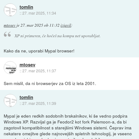
tomlin
::
27. mar 2025, 11:34
mtosev
je
27. mar 2025 ob 11:32
izjavil
:
XP ni primeren, če hočeš na kompu net uporabljat.
Kako da ne, uporabi Mypal browser!
mtosev
::
27. mar 2025, 11:37
Sem mislil, da ni browserjev za OS iz leta 2001.
tomlin
::
27. mar 2025, 11:39
Mypal je eden redkih sodobnih brskalnikov, ki še vedno podpira
Windows XP. Razvijal ga je Feodor2 kot fork Palemoon-a, da bi
zagotovil kompatibilnost s starejšimi Windows sistemi. Čeprav ima
nekatere omejitve glede najnovejših spletnih tehnologij, je vseeno