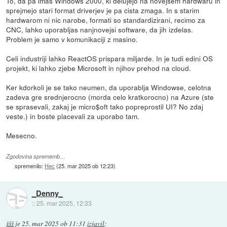
To, da pa imas Windows 2000, ki delujejo na novejsem hardwaru in
sprejmejo stari format driverjev je pa cista zmaga. In s starim
hardwarom ni nic narobe, formati so standardizirani, recimo za
CNC, lahko uporabljas nanjnovejsi software, da jih izdelas.
Problem je samo v komunikaciji z masino.
Celi industriji lahko ReactOS prispara miljarde. In je tudi edini OS
projekt, ki lahko zjebe Microsoft in njihov prehod na cloud.
Ker kdorkoli je se tako neumen, da uporablja Windowse, celotna
zadeva gre srednjerocno (morda celo kratkorocno) na Azure (ste
se sprasevali, zakaj je micro$oft tako popreprostil UI? No zdaj
veste.) in boste placevali za uporabo tam.
Mesecno.
Zgodovina sprememb…
spremenilo:
Hec
(
25. mar 2025 ob 12:23
)
_Denny_
::
25. mar 2025, 12:33
ššš
je
25. mar 2025 ob 11:31
izjavil
: