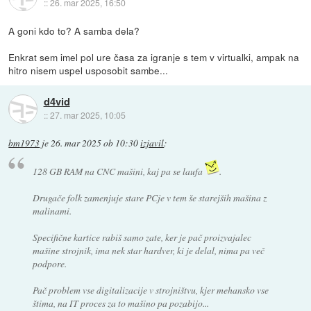
::
26. mar 2025, 16:50
A goni kdo to? A samba dela?
Enkrat sem imel pol ure časa za igranje s tem v virtualki, ampak na
hitro nisem uspel usposobit sambe...
d4vid
::
27. mar 2025, 10:05
bm1973
je
26. mar 2025 ob 10:30
izjavil
:
128 GB RAM na CNC mašini, kaj pa se laufa
.
Drugače folk zamenjuje stare PCje v tem še starejših mašina z
malinami.
Specifične kartice rabiš samo zate, ker je pač proizvajalec
mašine strojnik, ima nek star hardver, ki je delal, nima pa več
podpore.
Pač problem vse digitalizacije v strojništvu, kjer mehansko vse
štima, na IT proces za to mašino pa pozabijo...