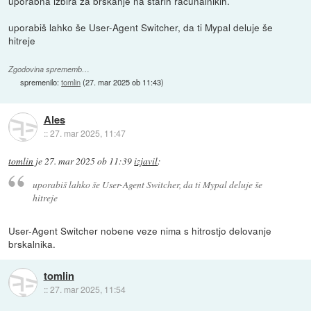
uporabna izbira za brskanje na starih računalnikih.
uporabiš lahko še User-Agent Switcher, da ti Mypal deluje še
hitreje
Zgodovina sprememb…
spremenilo:
tomlin
(
27. mar 2025 ob 11:43
)
Ales
::
27. mar 2025, 11:47
tomlin
je
27. mar 2025 ob 11:39
izjavil
:
uporabiš lahko še User-Agent Switcher, da ti Mypal deluje še
hitreje
User-Agent Switcher nobene veze nima s hitrostjo delovanje
brskalnika.
tomlin
::
27. mar 2025, 11:54