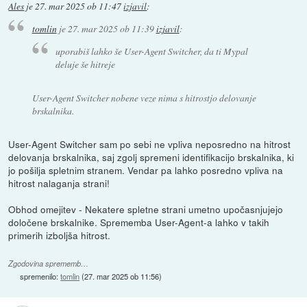
Ales
je
27. mar 2025 ob 11:47
izjavil
:
tomlin
je
27. mar 2025 ob 11:39
izjavil
:
uporabiš lahko še User-Agent Switcher, da ti Mypal
deluje še hitreje
User-Agent Switcher nobene veze nima s hitrostjo delovanje
brskalnika.
User-Agent Switcher sam po sebi ne vpliva neposredno na hitrost
delovanja brskalnika, saj zgolj spremeni identifikacijo brskalnika, ki
jo pošilja spletnim stranem. Vendar pa lahko posredno vpliva na
hitrost nalaganja strani!
Obhod omejitev - Nekatere spletne strani umetno upočasnjujejo
določene brskalnike. Sprememba User-Agent-a lahko v takih
primerih izboljša hitrost.
Zgodovina sprememb…
spremenilo:
tomlin
(
27. mar 2025 ob 11:56
)