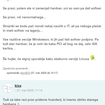
Se pravi, potem ste vi zamenjali hardver, oni so vam pa dali softver.
Se pravi, nič nenormalnega...
Strojniki se bodo pač morali nekaj naučiti o IT, ali pa nekoga plačat.
In imeti softver na lagerju...
Vse različne verzije Windowsov, ki jih pač tisti softver podpira. Pa
tudi star hardver, če je notri še kaka PCI ali bog ne daj, celo ISA
kartica...
Še hujše, če stgroj uporablja kako obskurno verzijo Linuxa
.
Zgodovina sprememb…
spremenilo:
bm1973
(
27. mar 2025 ob 10:17
)
kixs
::
27. mar 2025, 11:14
Tudi za take reci prav pridemo hoarderji, ki imamo zbirko starega
hardvera :)