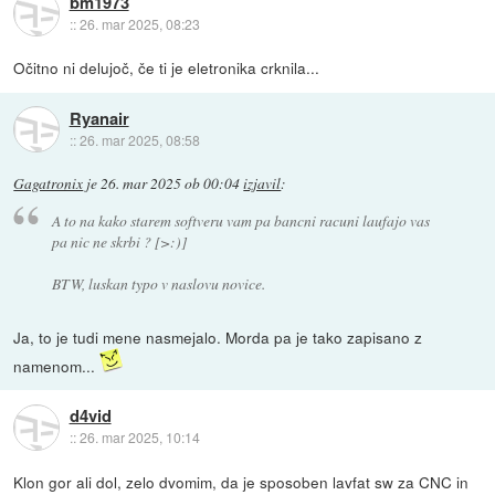
bm1973
::
26. mar 2025, 08:23
Očitno ni delujoč, če ti je eletronika crknila...
Ryanair
::
26. mar 2025, 08:58
Gagatronix
je
26. mar 2025 ob 00:04
izjavil
:
A to na kako starem softveru vam pa bancni racuni laufajo vas
pa nic ne skrbi ? [>:)]
BTW, luskan typo v naslovu novice.
Ja, to je tudi mene nasmejalo. Morda pa je tako zapisano z
namenom...
d4vid
::
26. mar 2025, 10:14
Klon gor ali dol, zelo dvomim, da je sposoben lavfat sw za CNC in