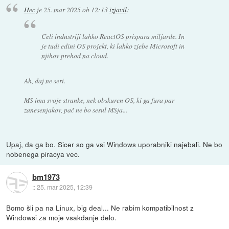
Hec
je
25. mar 2025 ob 12:13
izjavil
:
Celi industriji lahko ReactOS prispara miljarde. In
je tudi edini OS projekt, ki lahko zjebe Microsoft in
njihov prehod na cloud.
Ah, daj ne seri.
MS ima svoje stranke, nek obskuren OS, ki ga fura par
zanesenjakov, pač ne bo sesul MSja...
Upaj, da ga bo. Sicer so ga vsi Windows uporabniki najebali. Ne bo
nobenega piracya vec.
bm1973
::
25. mar 2025, 12:39
Bomo šli pa na Linux, big deal... Ne rabim kompatibilnost z
Windowsi za moje vsakdanje delo.