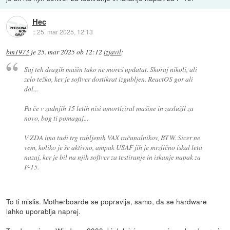
Hec
::
25. mar 2025, 12:13
bm1973
je
25. mar 2025 ob 12:12
izjavil
:
Saj teh dragih mašin tako ne moreš updatat. Skoraj nikoli, ali
zelo težko, ker je softver dostikrat izgubljen. ReactOS gor ali
dol...
Pa če v zadnjih 15 letih nisi amortiziral mašine in zaslužil za
novo, bog ti pomagaj...
V ZDA ima tudi trg rabljenih VAX računalnikov, BTW. Sicer ne
vem, koliko je še aktivno, ampak USAF jih je mrzlično iskal leta
nazaj, ker je bil na njih softver za testiranje in iskanje napak za
F-15.
To ti mislis. Motherboarde se popravlja, samo, da se hardware
lahko uporablja naprej.