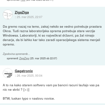
ZigaZiga
::
25. mar 2025, 22:07
Da gremo nazaj na temo, zakaj nekdo se vedno potrebuje prastara
Okna. Tudi razna laboratorijska oprema potrebuje stare verzije
Windowsa. Laboratoriji, ki so največkrat državni, pa žal nimajo
denarja, da bi lahko kar tako zaradi operacijskega sistema menjali
opremo.
Zgodovina sprememb…
spremenil:
ZigaZiga
(
25. mar 2025 ob 22:07
)
Gagatronix
::
26. mar 2025, 00:04
A to na kako starem softveru vam pa bancni racuni laufajo vas pa
nic ne skrbi ? [>:)]
BTW, luskan typo v naslovu novice.