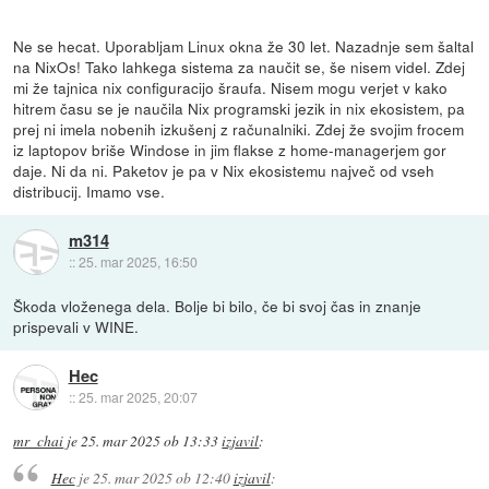
Ne se hecat. Uporabljam Linux okna že 30 let. Nazadnje sem šaltal
na NixOs! Tako lahkega sistema za naučit se, še nisem videl. Zdej
mi že tajnica nix configuracijo šraufa. Nisem mogu verjet v kako
hitrem času se je naučila Nix programski jezik in nix ekosistem, pa
prej ni imela nobenih izkušenj z računalniki. Zdej že svojim frocem
iz laptopov briše Windose in jim flakse z home-managerjem gor
daje. Ni da ni. Paketov je pa v Nix ekosistemu največ od vseh
distribucij. Imamo vse.
m314
::
25. mar 2025, 16:50
Škoda vloženega dela. Bolje bi bilo, če bi svoj čas in znanje
prispevali v WINE.
Hec
::
25. mar 2025, 20:07
mr_chai
je
25. mar 2025 ob 13:33
izjavil
:
Hec
je
25. mar 2025 ob 12:40
izjavil
: