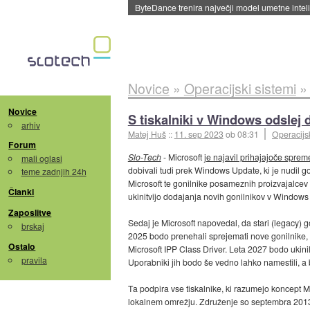
Spletne strani začele streči oglase za agente
Novice
»
Operacijski sistemi
Novice
S tiskalniki v Windows odslej
arhiv
Matej Huš
::
11. sep 2023
ob 08:31
Operacijsk
Forum
Slo-Tech
- Microsoft
je najavil prihajajoče spre
mali oglasi
dobivali tudi prek Windows Update, ki je nudil goni
teme zadnjih 24h
Microsoft te gonilnike posameznih proizvajalcev 
Članki
ukinitvijo dodajanja novih gonilnikov v Windows
Zaposlitve
Sedaj je Microsoft napovedal, da stari (legacy) 
brskaj
2025 bodo prenehali sprejemati nove gonilnike,
Ostalo
Microsoft IPP Class Driver. Leta 2027 bodo ukin
pravila
Uporabniki jih bodo še vedno lahko namestili, a 
Ta podpira vse tiskalnike, ki razumejo koncept M
lokalnem omrežju. Združenje so septembra 2013 u