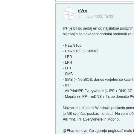
eVro
::
11. sep 2023, 10:23
IPP je bil do sedaj en od najslabše podprtih
oklepajih so navedeni dodatni protokoli za 
- Raw 9100
- Raw 9100 (+ SNMP)
- LPD
- LPR
- LPT
- SMB
- SMB (+ NetBIOS, danes verjetno še kateri 
- IPP
- AirPrint/IPP Everywhere (= IPP + DNS-SD
- Mopria (= IPP + mDNS + ?), po domače
IP
Možno je tudi, da si Windows poskuša pomag
je MS svoj čas poskusil forsirati. Ne vem to
AirPrint, IPP Everywhere in Moprio.
@Phantomeye: Če zgornje pogledaš malo bolj 