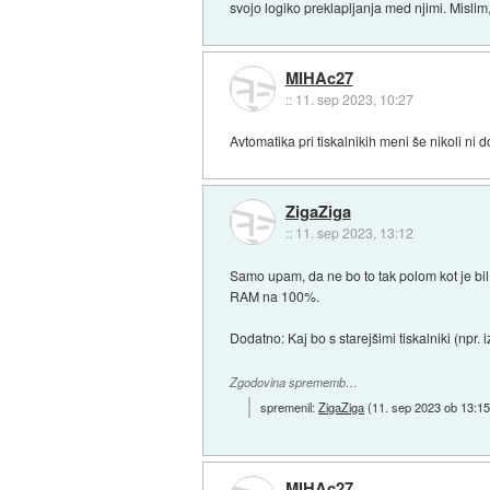
svojo logiko preklapljanja med njimi. Mislim,
MIHAc27
::
11. sep 2023, 10:27
Avtomatika pri tiskalnikih meni še nikoli ni 
ZigaZiga
::
11. sep 2023, 13:12
Samo upam, da ne bo to tak polom kot je bil,
RAM na 100%.
Dodatno: Kaj bo s starejšimi tiskalniki (npr
Zgodovina sprememb…
spremenil:
ZigaZiga
(
11. sep 2023 ob 13:1
MIHAc27