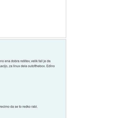
o ena dobra rešitev, velik fail je da
acijo, za linux dela outofthebox. Edino
recimo da se to redko rabi.