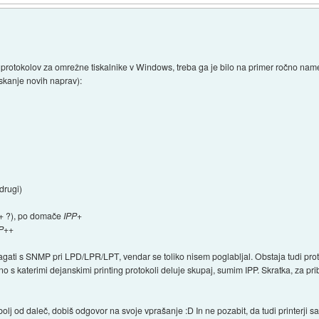
 protokolov za omrežne tiskalnike v Windows, treba ga je bilo na primer ročno names
iskanje novih naprav):
drugi)
 + ?), po domače
IPP+
P++
ati s SNMP pri LPD/LPR/LPT, vendar se toliko nisem poglabljal. Obstaja tudi pro
čno s katerimi dejanskimi printing protokoli deluje skupaj, sumim IPP. Skratka, za p
od daleč, dobiš odgovor na svoje vprašanje :D In ne pozabit, da tudi printerji sami