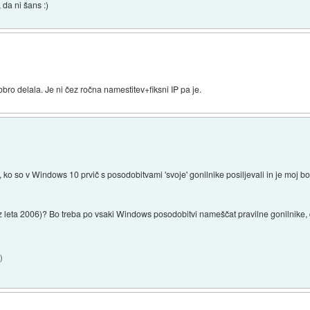
 da ni šans :)
dobro delala. Je ni čez ročna namestitev+fiksni IP pa je.
 ko so v Windows 10 prvič s posodobitvami 'svoje' gonilnike posiljevali in je moj bo
. iz leta 2006)? Bo treba po vsaki Windows posodobitvi nameščat pravilne gonilnike, 
5
)