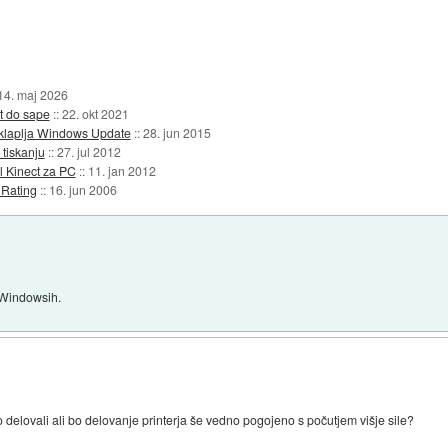
14. maj 2026
t do sape
::
22. okt 2021
laplja Windows Update
::
28. jun 2015
tiskanju
::
27. jul 2012
l Kinect za PC
::
11. jan 2012
 Rating
::
16. jun 2006
 Windowsih.
vo delovali ali bo delovanje printerja še vedno pogojeno s počutjem višje sile?