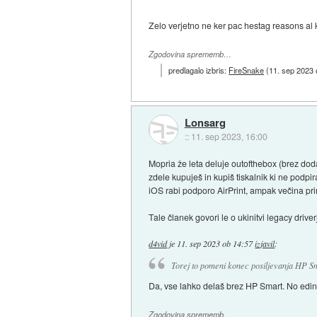
Zelo verjetno ne ker pac hestag reasons al
Zgodovina sprememb…
predlagalo izbris:
FireSnake
(
11. sep 2023 
Lonsarg
::
11. sep 2023, 16:00
Mopria že leta deluje outofthebox (brez doda
zdele kupuješ in kupiš tiskalnik ki ne podpi
iOS rabi podporo AirPrint, ampak večina prin
Tale članek govori le o ukinitvi legacy driver
d4vid
je
11. sep 2023 ob 14:57
izjavil
:
Torej to pomeni konec posiljevanja HP S
Da, vse lahko delaš brez HP Smart. No edino
Zgodovina sprememb…