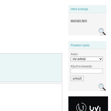
Hitre funkcije
seznam tem
Posebni izpisi
Avtor:
Ključna beseda: