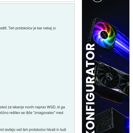
titi. Teh protokolov je kar nekaj (v
tokol za iskanje novih naprav WSD, ki ga
ribližno rešitev se išče "zmagovalec" med
 lavfajo več teh protokolov hkrati in tudi