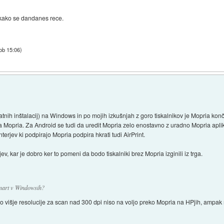
 kako se dandanes rece.
ob 15:06
)
tnih inštalacij) na Windows in po mojih izkušnjah z goro tiskalnikov je Mopria končn
ra Mopria. Za Android se tudi da uredit Mopria zelo enostavno z uradno Mopria aplik
terjev ki podpirajo Mopria podpira hkrati tudi AirPrint.
jev, kar je dobro ker to pomeni da bodo tiskalniki brez Mopria izginili iz trga.
mart v Windowsih?
 višje resolucije za scan nad 300 dpi niso na voljo preko Mopria na HPjih, ampak 