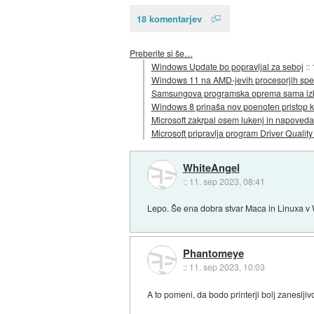
18 komentarjev
Preberite si še…
Windows Update bo popravljal za seboj
::
Windows 11 na AMD-jevih procesorjih spe
Samsungova programska oprema sama izk
Windows 8 prinaša nov poenoten pristop k 
Microsoft zakrpal osem lukenj in napoveda
Microsoft pripravlja program Driver Quality
WhiteAngel
::
11. sep 2023, 08:41
Lepo. Še ena dobra stvar Maca in Linuxa v
Phantomeye
::
11. sep 2023, 10:03
A to pomeni, da bodo printerji bolj zaneslji