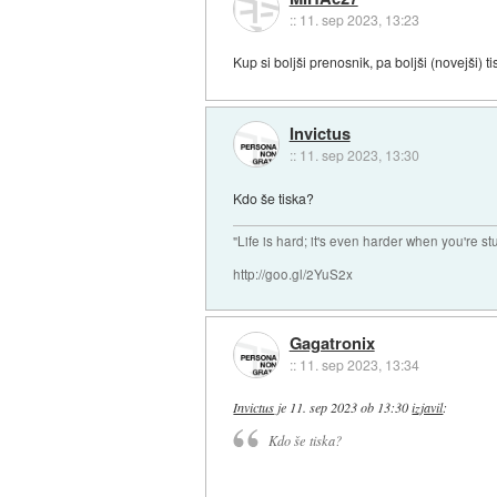
::
11. sep 2023, 13:23
Kup si boljši prenosnik, pa boljši (novejši) ti
Invictus
::
11. sep 2023, 13:30
Kdo še tiska?
"Life is hard; it's even harder when you're st
http://goo.gl/2YuS2x
Gagatronix
::
11. sep 2023, 13:34
Invictus
je
11. sep 2023 ob 13:30
izjavil
:
Kdo še tiska?