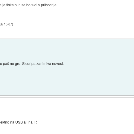
e je tiskalo in se bo tudi v prihodnje.
ob 15:07
)
je pač ne gre. Sicer pa zanimiva novost.
)
ektno na USB ali na IP.