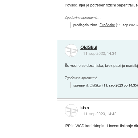
Povsod, kjer je potreben fizicni paper trail, s
Zgodovina sprememb…
predlagalo izbris:
FireSnake
(
11. sep 2023 
OldSkul
::
11. sep 2023, 14:34
Še vedno se dosti tiska, brez papirje marsik
Zgodovina sprememb…
spremenil:
OldSkul
(
11. sep 2023 ob 14:35
kixs
::
11. sep 2023, 14:42
IPP in WSD kar izklopim. Hocem tiskanje dir