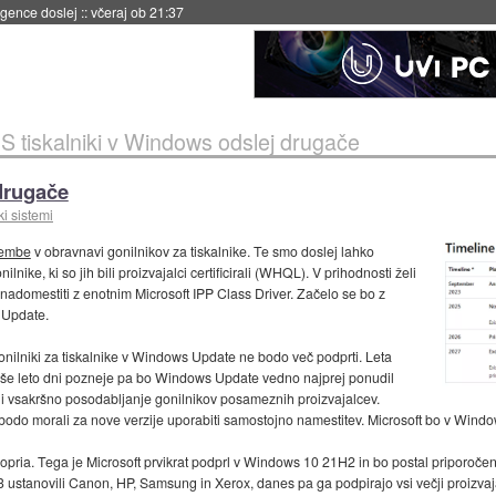
 umetne inteligence
::
včeraj ob 21:23
»
S tiskalniki v Windows odslej drugače
 drugače
i sistemi
membe
v obravnavi gonilnikov za tiskalnike. Te smo doslej lahko
lnike, ki so jih bili proizvajalci certificirali (WHQL). V prihodnosti želi
nadomestiti z enotnim Microsoft IPP Class Driver. Začelo se bo z
 Update.
gonilniki za tiskalnike v Windows Update ne bodo več podprti. Leta
 še leto dni pozneje pa bo Windows Update vedno najprej ponudil
ili vsakršno posodabljanje gonilnikov posameznih proizvajalcev.
bodo morali za nove verzije uporabiti samostojno namestitev. Microsoft bo v Window
opria. Tega je Microsoft prvikrat podprl v Windows 10 21H2 in bo postal priporočeni
stanovili Canon, HP, Samsung in Xerox, danes pa ga podpirajo vsi večji proizvajal