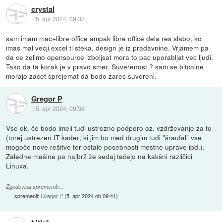
crystal
::
5. apr 2024, 09:37
sam imam mac+libre office ampak libre office dela res slabo, ko
imas mal vecji excel ti steka, design je iz pradavnine. Vrjamem pa
da ce zelimo opensource izboljsat mora to pac uporabljat vec ljudi.
Tako da ta korak je v pravo smer. Suverenost ? sam se bitcoine
morajo zacet sprejemat da bodo zares suvereni.
Gregor P
::
5. apr 2024, 09:38
Vse ok, če bodo imeli tudi ustrezno podporo oz. vzdrževanje za to
(torej ustrezen IT kader; ki jim bo med drugim tudi "šraufal" vse
mogoče nove rešitve ter ostale posebnosti mestne uprave ipd.).
Zaledne mašine pa najbrž že sedaj tečejo na kakšni različici
Linuxa.
Zgodovina sprememb…
spremenil:
Gregor P
(
5. apr 2024 ob 09:41
)