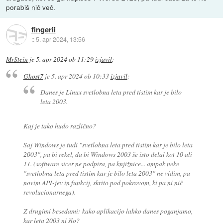
porabiš nič več.
fingerii
::
5. apr 2024, 13:56
MrStein
je
5. apr 2024 ob 11:29
izjavil
:
Ghost7
je
5. apr 2024 ob 10:33
izjavil
:
Danes je Linux svetlobna leta pred tistim kar je bilo
leta 2003.
Kaj je tako hudo različno?
Saj Windows je tudi "svetlobna leta pred tistim kar je bilo leta
2003", pa bi rekel, da bi Windows 2003 še isto delal kot 10 ali
11. (software sicer ne podpira, pa knjižnice... ampak neke
"svetlobna leta pred tistim kar je bilo leta 2003" ne vidim, pa
novim API-jev in funkcij, skrito pod pokrovom, ki pa ni nič
revolucionarnega).
Z drugimi besedami: kako aplikacijo lahko danes poganjamo,
kar leta 2003 ni šlo?