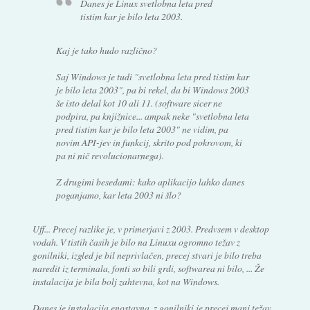
Danes je Linux svetlobna leta pred
tistim kar je bilo leta 2003.
Kaj je tako hudo različno?
Saj Windows je tudi "svetlobna leta pred tistim kar
je bilo leta 2003", pa bi rekel, da bi Windows 2003
še isto delal kot 10 ali 11. (software sicer ne
podpira, pa knjižnice... ampak neke "svetlobna leta
pred tistim kar je bilo leta 2003" ne vidim, pa
novim API-jev in funkcij, skrito pod pokrovom, ki
pa ni nič revolucionarnega).
Z drugimi besedami: kako aplikacijo lahko danes
poganjamo, kar leta 2003 ni šlo?
Uff... Precej razlike je, v primerjavi z 2003. Predvsem v desktop
vodah. V tistih časih je bilo na Linuxu ogromno težav z
gonilniki, izgled je bil neprivlačen, precej stvari je bilo treba
naredit iz terminala, fonti so bili grdi, softwarea ni bilo, ... Že
instalacija je bila bolj zahtevna, kot na Windows.
Danes je instalacija enostavna, z gonilniki je precej manj težav,