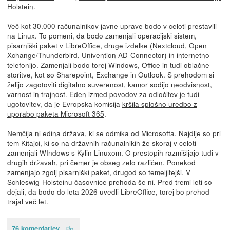
Holstein
.
Več kot 30.000 računalnikov javne uprave bodo v celoti prestavili
na Linux. To pomeni, da bodo zamenjali operacijski sistem,
pisarniški paket v LibreOffice, druge izdelke (Nextcloud, Open
Xchange/Thunderbird, Univention AD-Connector) in internetno
telefonijo. Zamenjali bodo torej Windows, Office in tudi oblačne
storitve, kot so Sharepoint, Exchange in Outlook. S prehodom si
želijo zagotoviti digitalno suverenost, kamor sodijo neodvisnost,
varnost in trajnost. Eden izmed povodov za odločitev je tudi
ugotovitev, da je Evropska komisija
kršila splošno uredbo z
uporabo paketa Microsoft 365
.
Nemčija ni edina država, ki se odmika od Microsofta. Najdlje so pri
tem Kitajci, ki so na državnih računalnikih že skoraj v celoti
zamenjali WIndows s Kylin Linuxom. O prestopih razmišljajo tudi v
drugih državah, pri čemer je obseg zelo različen. Ponekod
zamenjajo zgolj pisarniški paket, drugod so temeljitejši. V
Schleswig-Holsteinu časovnice prehoda še ni. Pred tremi leti so
dejali, da bodo do leta 2026 uvedli LibreOffice, torej bo prehod
trajal več let.
76 komentarjev