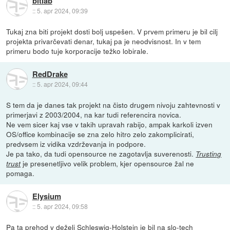
bitlab
::
5. apr 2024, 09:39
Tukaj zna biti projekt dosti bolj uspešen. V prvem primeru je bil cilj
projekta privarčevati denar, tukaj pa je neodvisnost. In v tem
primeru bodo tuje korporacije težko lobirale.
RedDrake
::
5. apr 2024, 09:44
S tem da je danes tak projekt na čisto drugem nivoju zahtevnosti v
primerjavi z 2003/2004, na kar tudi referencira novica.
Ne vem sicer kaj vse v takih upravah rabijo, ampak karkoli izven
OS/office kombinacije se zna zelo hitro zelo zakomplicirati,
predvsem iz vidika vzdrževanja in podpore.
Je pa tako, da tudi opensource ne zagotavlja suverenosti.
Trusting
je presenetljivo velik problem, kjer opensource žal ne
trust
pomaga.
Elysium
::
5. apr 2024, 09:58
Pa ta prehod v deželi Schleswig-Holstein je bil na slo-tech