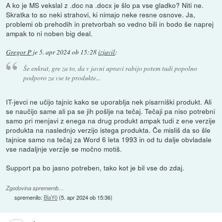
A ko je MS vekslal z .doc na .docx je šlo pa vse gladko? Niti ne.
Skratka to so neki strahovi, ki nimajo neke resne osnove. Ja,
problemi ob prehodih in pretvorbah so vedno bili in bodo še naprej
ampak to ni noben big deal.
Gregor P
je
5. apr 2024 ob 15:28
izjavil
:
Še enkrat, gre za to, da v javni upravi rabijo potem tudi popolno
podporo za vse te produkte...
IT-jevci ne učijo tajnic kako se uporablja nek pisarniški produkt. Ali
se naučijo same ali pa se jih pošlje na tečaj. Tečaji pa niso potrebni
samo pri menjavi z enega na drug produkt ampak tudi z ene verzije
produkta na naslednjo verzijo istega produkta. Če misliš da so šle
tajnice samo na tečaj za Word 6 leta 1993 in od tu dalje obvladale
vse nadaljnje verzije se močno motiš.
Support pa bo jasno potreben, tako kot je bil vse do zdaj.
Zgodovina sprememb…
spremenilo:
BlaY0
(
5. apr 2024 ob 15:36
)