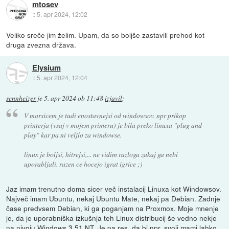
mtosev
::
5. apr 2024, 12:02
Veliko sreče jim želim. Upam, da so boljše zastavili prehod kot
druga zvezna država.
Elysium
::
5. apr 2024, 12:04
sennheizer
je
5. apr 2024 ob 11:48
izjavil
:
V marsicem je tudi enostavnejsi od windowsov. npr prikop
printerja (vsaj v mojem primeru) je bila preko linuxa "plug and
play" kar pa ni veljlo za windowse.
linux je boljsi, hitrejsi,... ne vidim razloga zakaj ga nebi
uporabljali. razen ce hocejo igrat igrice ;)
Jaz imam trenutno doma sicer več instalacij Linuxa kot Windowsov.
Največ imam Ubuntu, nekaj Ubuntu Mate, nekaj pa Debian. Zadnje
čase predvsem Debian, ki ga poganjam na Proxmox. Moje mnenje
je, da je uporabniška izkušnja teh Linux distribucij še vedno nekje
na nivoju Windows 3.51 NT. Je pa res, da bi npr. svoji mami lahko