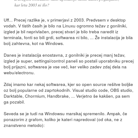
kar leta 2003 ni šlo?
Uff... Precej razlike je, v primerjavi z 2003. Predvsem v desktop
vodah. V tistih časih je bilo na Linuxu ogromno težav z gonilniki,
izgled je bil neprivlačen, precej stvari je bilo treba naredit iz
terminala, fonti so bili grdi, softwarea ni bilo, ... Že instalacija je bila
bolj zahtevna, kot na Windows.
Danes je instalacija enostavna, z gonilniki je precej manj težav,
izgled je super, settingsi/control paneli so postali uporabniku precej
bolj prijazni, softwarea je vse več, ker veliko zadev zdaj dela na
webu/electronu.
Zdaj imamo kar nekaj softwarea, kjer so open source rešitve boljše
oz bolj popularne od zaprtokodnih. Visual studio code, OBS studio,
Darktable, Chormium, Handbrake, ... Verjetno še kakšen, pa sem
ga pozabil.
Seveda se je tudi na Windowsu marsikaj spremenilo. Ampak, če
ponazorim z grafom, koliko je kateri napredoval (od oka, ne z
znanstveno metodo):