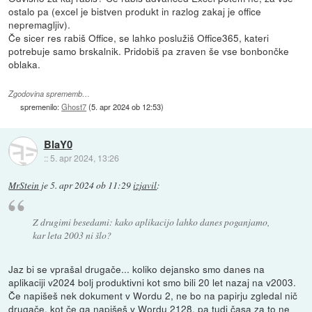
ostalo pa (excel je bistven produkt in razlog zakaj je office
nepremagljiv).
Če sicer res rabiš Office, se lahko poslužiš Office365, kateri
potrebuje samo brskalnik. Pridobiš pa zraven še vse bonbončke
oblaka.
Zgodovina sprememb…
spremenilo:
Ghost7
(
5. apr 2024 ob 12:53
)
BlaY0
::
5. apr 2024, 13:26
MrStein
je
5. apr 2024 ob 11:29
izjavil
:
Z drugimi besedami: kako aplikacijo lahko danes poganjamo,
kar leta 2003 ni šlo?
Jaz bi se vprašal drugače... koliko dejansko smo danes na
aplikaciji v2024 bolj produktivni kot smo bili 20 let nazaj na v2003.
Če napišeš nek dokument v Wordu 2, ne bo na papirju zgledal nič
drugače, kot če ga napišeš v Wordu 2128, pa tudi časa za to ne