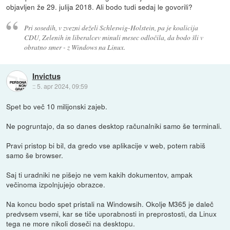
objavljen že 29. julija 2018. Ali bodo tudi sedaj le govorili?
Pri sosedih, v zvezni deželi Schleswig-Holstein, pa je koalicija
CDU, Zelenih in liberalcev minuli mesec odločila, da bodo šli v
obratno smer - z Windows na Linux.
Invictus
::
5. apr 2024, 09:59
Spet bo več 10 milijonski zajeb.
Ne pogruntajo, da so danes desktop računalniki samo še terminali.
Pravi pristop bi bil, da gredo vse aplikacije v web, potem rabiš
samo še browser.
Saj ti uradniki ne pišejo ne vem kakih dokumentov, ampak
večinoma izpolnjujejo obrazce.
Na koncu bodo spet pristali na Windowsih. Okolje M365 je daleč
predvsem vsemi, kar se tiče uporabnosti in preprostosti, da Linux
tega ne more nikoli doseči na desktopu.