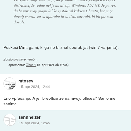
distribucij še vedno nekje na nivoju Windows 3.51 NT. Je pa res,
da bi npr. svoji mami lahko instaliral kakšen Ubuntu, ker je že
dovolj enostaven za uporabo in za tisto kar rabi, bi bil povsem
dovolj.
Poskusi Mint, ga ni, ki ga ne bi znal uporabljat (win 7 varjanta).
Zgodovina sprememb…
spremenilo:
Ghost7
(
5. apr 2024 ob 12:44
)
mtosev
::
5. apr 2024, 12:44
Eno vprašanje. A je libreoffice že na nivoju officea? Samo me
zanima.
sennheizer
::
5. apr 2024, 12:45