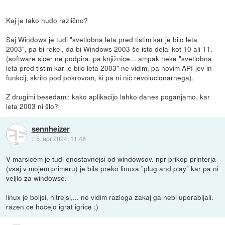
Kaj je tako hudo različno?
Saj Windows je tudi "svetlobna leta pred tistim kar je bilo leta
2003", pa bi rekel, da bi Windows 2003 še isto delal kot 10 ali 11.
(software sicer ne podpira, pa knjižnice... ampak neke "svetlobna
leta pred tistim kar je bilo leta 2003" ne vidim, pa novim API-jev in
funkcij, skrito pod pokrovom, ki pa ni nič revolucionarnega).
Z drugimi besedami: kako aplikacijo lahko danes poganjamo, kar
leta 2003 ni šlo?
sennheizer
::
5. apr 2024, 11:48
V marsicem je tudi enostavnejsi od windowsov. npr prikop printerja
(vsaj v mojem primeru) je bila preko linuxa "plug and play" kar pa ni
veljlo za windowse.
linux je boljsi, hitrejsi,... ne vidim razloga zakaj ga nebi uporabljali.
razen ce hocejo igrat igrice ;)