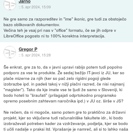
Jarno
::
5. apr 2024, 15:09
Ne gre samo za razporeditev in "ime" ikonic, gre tudi za obstoječo
bazo oblikovanih dokumentov.
Večina teh je vsaj pri nas v "office" formatu, če se jih odpre v
LibreOffice pogosto ni to 100% korektna interpretacija.
Gregor P
::
5. apr 2024, 15:28
Še enkrat, gre za to, da v javni upravi rabijo potem tudi popolno
podporo za vse te produkte. Že sedaj bežijo IT-jevci iz JU, ker so
plače mizerne za njih (ker so pač zelo rigidni pogoji glede
izobrazbe ipd. in padeš takoj v nižji plačni razred, če nisi najmanj
"magister"). Tako da kje imate vse te ljudi že samo v Sloveniji, ki
bodo hoteli to "šraufati" (prilagajati odprtokodno programsko
opremo posebnim zahtevam naročnika ipd.) v JU oz. širše v JS?
Ne rečem, da ni mogoče, samo potem gre to praktično za državni
projekt, kjer so vključene tudi računalniške fakultete idr., ki bodo
izobraževali potreben kader za vzdrževanje, podjetja, kjer se bodo
ti učili nadalje v praksi itd. Vprašanje je namreč, ali si to lahko naša