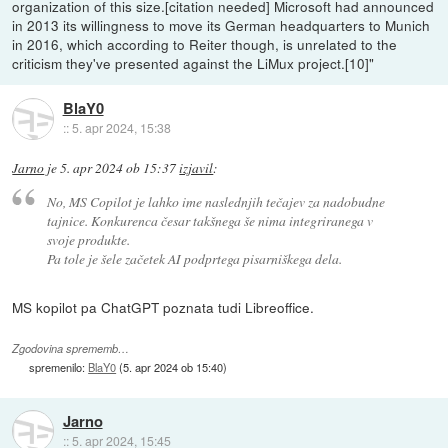
organization of this size.[citation needed] Microsoft had announced
in 2013 its willingness to move its German headquarters to Munich
in 2016, which according to Reiter though, is unrelated to the
criticism they've presented against the LiMux project.[10]"
BlaY0
::
5. apr 2024, 15:38
Jarno
je
5. apr 2024 ob 15:37
izjavil
:
No, MS Copilot je lahko ime naslednjih tečajev za nadobudne
tajnice. Konkurenca česar takšnega še nima integriranega v
svoje produkte.
Pa tole je šele začetek AI podprtega pisarniškega dela.
MS kopilot pa ChatGPT poznata tudi Libreoffice.
Zgodovina sprememb…
spremenilo:
BlaY0
(
5. apr 2024 ob 15:40
)
Jarno
::
5. apr 2024, 15:45