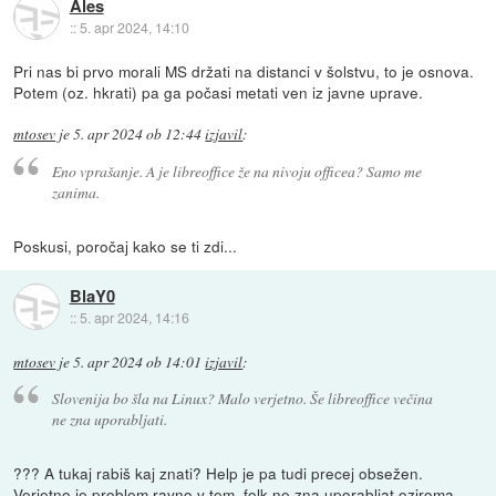
Ales
::
5. apr 2024, 14:10
Pri nas bi prvo morali MS držati na distanci v šolstvu, to je osnova.
Potem (oz. hkrati) pa ga počasi metati ven iz javne uprave.
mtosev
je
5. apr 2024 ob 12:44
izjavil
:
Eno vprašanje. A je libreoffice že na nivoju officea? Samo me
zanima.
Poskusi, poročaj kako se ti zdi...
BlaY0
::
5. apr 2024, 14:16
mtosev
je
5. apr 2024 ob 14:01
izjavil
:
Slovenija bo šla na Linux? Malo verjetno. Še libreoffice večina
ne zna uporabljati.
??? A tukaj rabiš kaj znati? Help je pa tudi precej obsežen.
Verjetno je problem ravno v tem, folk ne zna uporabljat oziroma