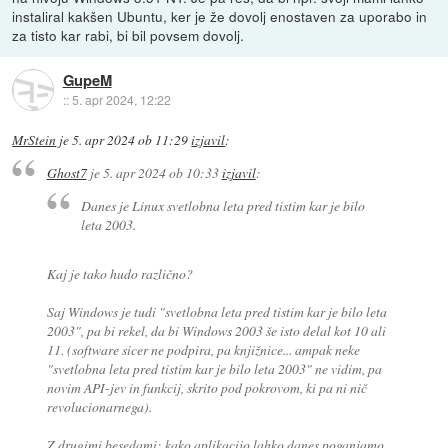
instaliral kakšen Ubuntu, ker je že dovolj enostaven za uporabo in
za tisto kar rabi, bi bil povsem dovolj.
GupeM
::
5. apr 2024, 12:22
MrStein
je
5. apr 2024 ob 11:29
izjavil
:
Ghost7
je
5. apr 2024 ob 10:33
izjavil
:
Danes je Linux svetlobna leta pred tistim kar je bilo
leta 2003.
Kaj je tako hudo različno?
Saj Windows je tudi "svetlobna leta pred tistim kar je bilo leta
2003", pa bi rekel, da bi Windows 2003 še isto delal kot 10 ali
11. (software sicer ne podpira, pa knjižnice... ampak neke
"svetlobna leta pred tistim kar je bilo leta 2003" ne vidim, pa
novim API-jev in funkcij, skrito pod pokrovom, ki pa ni nič
revolucionarnega).
Z drugimi besedami: kako aplikacijo lahko danes poganjamo,