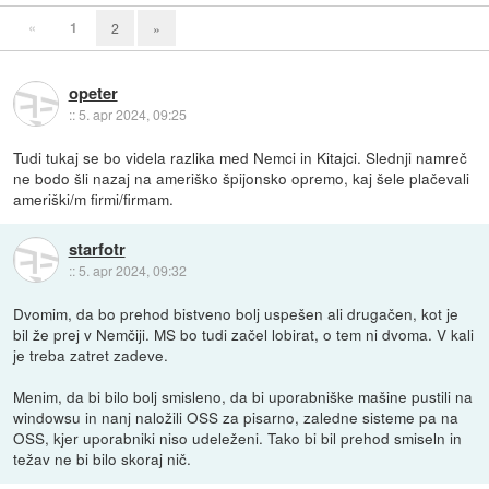
«
1
2
»
opeter
::
5. apr 2024, 09:25
Tudi tukaj se bo videla razlika med Nemci in Kitajci. Slednji namreč
ne bodo šli nazaj na ameriško špijonsko opremo, kaj šele plačevali
ameriški/m firmi/firmam.
starfotr
::
5. apr 2024, 09:32
Dvomim, da bo prehod bistveno bolj uspešen ali drugačen, kot je
bil že prej v Nemčiji. MS bo tudi začel lobirat, o tem ni dvoma. V kali
je treba zatret zadeve.
Menim, da bi bilo bolj smisleno, da bi uporabniške mašine pustili na
windowsu in nanj naložili OSS za pisarno, zaledne sisteme pa na
OSS, kjer uporabniki niso udeleženi. Tako bi bil prehod smiseln in
težav ne bi bilo skoraj nič.