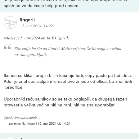
sploh ne ve da imajo help pred nosom.
fingerii
::
5. apr 2024, 14:22
mtosev
je
5. apr 2024 ob 14:01
izjavil
:
Slovenija bo šla na Linux? Malo verjetno. Še libreoffice večina
ne zna uporabljati.
Ikonce so klikali prej in bi jih kasneje tudi, copy paste pa tudi dela.
Kdor je znal uporabljati microsoftovo zmedo od offica, bo znal tudi
libreoffice.
Uporabniki računalnikov so se tako poglupili, da drugega razen
browserja velika večina niti ne rabi, niti ne zna uporabljati.
Zgodovina sprememb…
spremenilo:
fingerii
(
5. apr 2024 ob 14:24
)