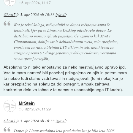
::
5. apr 2024, 11:17
Ghost7
je
5. apr 2024 ob 10:33
izjavil
:
Kot je rekel kolega, računalniki so danes večinoma samo še
terminali, kjer pa se Linux na Desktop odreže zelo dobro. Le
distribucijo morajo izbrati pametno. Če vzamejo kak Mint s
Cinnamonom, dobijo vse iz debian/ubuntu sveta, zelo rpegleden,
enostaven za rabo s 5letnim LTS ciklom in zelo nezahteven za
strojno opremo (i5 druge generacije deluje čudovito, večinoma
so na rpecej novejših).
Absolutno to ni tako enostavno za neko mestno/javno upravo ipd.
Vse to mora namreč biti posebej prilagojeno za njih in potem mora
to nekdo tudi stalno vzdrževati in nadgrajevati (to ni nekaj kar je
kar brezplačno na spletu za dol potegnit, ampak zahteva
konkretno delo za točno v te namene usposobljenega IT kadra).
MrStein
::
5. apr 2024, 11:29
Ghost7
je
5. apr 2024 ob 10:33
izjavil
:
Danes je Linux svetlobna leta pred tistim kar je bilo leta 2003.