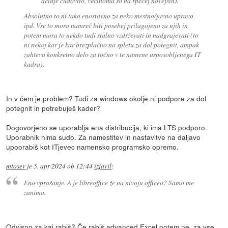
deluje čudovito, večinoma so na rpecej novejših).
Absolutno to ni tako enostavno za neko mestno/javno upravo
ipd. Vse to mora namreč biti posebej prilagojeno za njih in
potem mora to nekdo tudi stalno vzdrževati in nadgrajevati (to
ni nekaj kar je kar brezplačno na spletu za dol potegnit, ampak
zahteva konkretno delo za točno v te namene usposobljenega IT
kadra).
In v čem je problem? Tudi za windows okolje ni podpore za dol
potegnit in potrebuješ kader?
Dogovorjeno se uporablja ena distribucija, ki ima LTS podporo.
Uporabnik nima sudo. Za namestitev in nastavitve na daljavo
upoorabiš kot ITjevec namensko programsko opremo.
mtosev
je
5. apr 2024 ob 12:44
izjavil
:
Eno vprašanje. A je libreoffice že na nivoju officea? Samo me
zanima.
Odvisno za kaj rabiš? Če rabiš advanced Excel potem ne, za vse