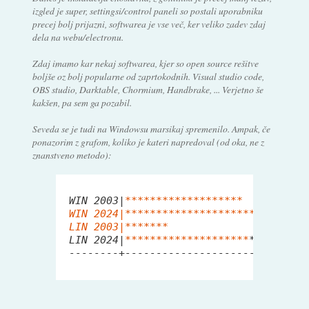
izgled je super, settingsi/control paneli so postali uporabniku
precej bolj prijazni, softwarea je vse več, ker veliko zadev zdaj
dela na webu/electronu.
Zdaj imamo kar nekaj softwarea, kjer so open source rešitve
boljše oz bolj popularne od zaprtokodnih. Visual studio code,
OBS studio, Darktable, Chormium, Handbrake, ... Verjetno še
kakšen, pa sem ga pozabil.
Seveda se je tudi na Windowsu marsikaj spremenilo. Ampak, če
ponazorim z grafom, koliko je kateri napredoval (od oka, ne z
znanstveno metodo):
 WIN 2003|
*****
*****
*****
****
 WIN 2024|**
*****
*****
*****
*****
**
 LIN 2003|**
*****
 LIN 2024|
*****
*****
*****
*****
*
 --------+--------------------------