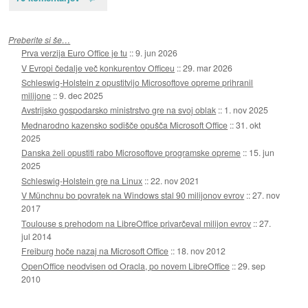
Preberite si še…
Prva verzija Euro Office je tu
::
9. jun 2026
V Evropi čedalje več konkurentov Officeu
::
29. mar 2026
Schleswig-Holstein z opustitvijo Microsoftove opreme prihranil
milijone
::
9. dec 2025
Avstrijsko gospodarsko ministrstvo gre na svoj oblak
::
1. nov 2025
Mednarodno kazensko sodišče opušča Microsoft Office
::
31. okt
2025
Danska želi opustiti rabo Microsoftove programske opreme
::
15. jun
2025
Schleswig-Holstein gre na Linux
::
22. nov 2021
V Münchnu bo povratek na Windows stal 90 milijonov evrov
::
27. nov
2017
Toulouse s prehodom na LibreOffice privarčeval milijon evrov
::
27.
jul 2014
Freiburg hoče nazaj na Microsoft Office
::
18. nov 2012
OpenOffice neodvisen od Oracla, po novem LibreOffice
::
29. sep
2010