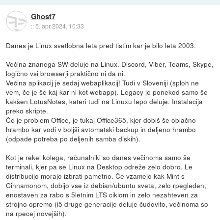
Ghost7
::
5. apr 2024, 10:33
Danes je Linux svetlobna leta pred tistim kar je bilo leta 2003.
Večina znanega SW deluje na Linux. Discord, Viber, Teams, Skype,
logično vsi browserji praktično ni da ni.
Večina aplikacij je sedaj webaplikacij! Tudi v Sloveniji (sploh ne
vem, če je še kaj kar ni kot webapp). Legacy je ponekod samo še
kakšen LotusNotes, kateri tudi na Linuxu lepo deluje. Instalacija
preko skripte.
Če je problem Office, je tukaj Office365, kjer dobiš še oblačno
hrambo kar vodi v boljši avtomatski backup in deljeno hrambo
(odpade potreba po deljenih samba diskih).
Kot je rekel kolega, računalniki so danes večinoma samo še
terminali, kjer pa se Linux na Desktop odreže zelo dobro. Le
distribucijo morajo izbrati pametno. Če vzamejo kak Mint s
Cinnamonom, dobijo vse iz debian/ubuntu sveta, zelo rpegleden,
enostaven za rabo s 5letnim LTS ciklom in zelo nezahteven za
strojno opremo (i5 druge generacije deluje čudovito, večinoma so
na rpecej novejših).