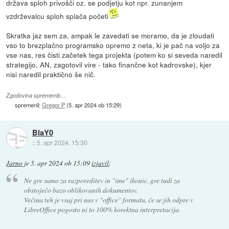
država sploh privošči oz. se podjetju kot npr. zunanjem
vzdrževalcu sploh splača početi
Skratka jaz sem za, ampak le zavedati se moramo, da je zloudati
vso to brezplačno programsko opremo z neta, ki je pač na voljo za
vse nas, res čisti začetek tega projekta (potem ko si seveda naredil
strategijo, AN, zagotovil vire - tako finančne kot kadrovske), kjer
nisi naredil praktično še nič.
Zgodovina sprememb…
spremenil:
Gregor P
(
5. apr 2024 ob 15:29
)
BlaY0
::
5. apr 2024, 15:30
Jarno
je
5. apr 2024 ob 15:09
izjavil
:
Ne gre samo za razporeditev in "ime" ikonic, gre tudi za
obstoječo bazo oblikovanih dokumentov.
Večina teh je vsaj pri nas v "office" formatu, če se jih odpre v
LibreOffice pogosto ni to 100% korektna interpretacija.