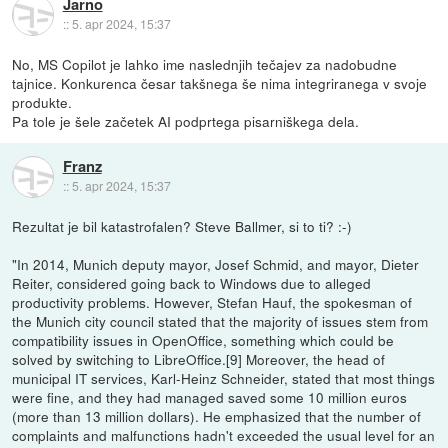
Jarno
::
5. apr 2024, 15:37
No, MS Copilot je lahko ime naslednjih tečajev za nadobudne
tajnice. Konkurenca česar takšnega še nima integriranega v svoje
produkte.
Pa tole je šele začetek AI podprtega pisarniškega dela.
Franz
::
5. apr 2024, 15:37
Rezultat je bil katastrofalen? Steve Ballmer, si to ti? :-)
"In 2014, Munich deputy mayor, Josef Schmid, and mayor, Dieter
Reiter, considered going back to Windows due to alleged
productivity problems. However, Stefan Hauf, the spokesman of
the Munich city council stated that the majority of issues stem from
compatibility issues in OpenOffice, something which could be
solved by switching to LibreOffice.[9] Moreover, the head of
municipal IT services, Karl-Heinz Schneider, stated that most things
were fine, and they had managed saved some 10 million euros
(more than 13 million dollars). He emphasized that the number of
complaints and malfunctions hadn't exceeded the usual level for an