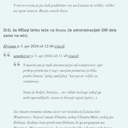
V server svetu je pa itak praktično vse na Linuxu in veliko, veliko
na open sourcu. Razen oracle baze.
Drži, še MSsql lahko teče na linuxu (le administracijski SW dela
samo na win).
Elysium
je
5. apr 2024 ob 12:04
izjavil
:
sennheizer
je
5. apr 2024 ob 11:48
izjavil
:
V marsicem je tudi enostavnejsi od windowsov. npr
prikop printerja (vsaj v mojem primeru) je bila
preko linuxa "plug and play" kar pa ni veljlo za
windowse.
linux je boljsi, hitrejsi,... ne vidim razloga zakaj ga
nebi uporabljali. razen ce hocejo igrat igrice ;)
Jaz imam trenutno doma sicer več instalacij Linuxa kot
Windowsov. Največ imam Ubuntu, nekaj Ubuntu Mate, nekaj pa
Debian. Zadnje čase predvsem Debian, ki ga poganjam na
Proxmox. Moje mnenje je, da je uporabniška izkušnja teh Linux