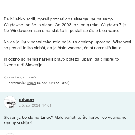
Da bi lahko sodil, moraš poznati oba sistema, ne pa samo
Windowse, pa še to slabo. Od 2003, oz. bom rekel Windows 7 je
šlo Windowsom samo na slabše in postali so čisto bloatware.
Ne da je linux postal tako zelo boljši za desktop uporabo, Windowsi
so postali toliko slabši, da je čisto vseeno, če si namestiš linux.
In očitno so nemci naredili pravo potezo, upam, da čimprej to
izvede tudi Slovenija.
Zgodovina sprememb…
spremenilo:
fingerii
(
5. apr 2024 ob 13:57
)
mtosev
::
5. apr 2024, 14:01
Slovenija bo šla na Linux? Malo verjetno. Še libreoffice večina ne
zna uporabljati.