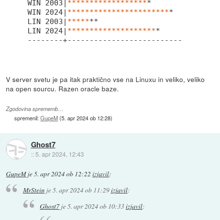
WIN 2003|
*****
*****
*****
***
*

WIN 2024|
*****
*****
*****
*****
***
*

LIN 2003|
*****
**

LIN 2024|
*****
*****
*****
*****
*

V server svetu je pa itak praktično vse na Linuxu in veliko, veliko
na open sourcu. Razen oracle baze.
Zgodovina sprememb…
spremenil:
GupeM
(
5. apr 2024 ob 12:28
)
Ghost7
::
5. apr 2024, 12:43
GupeM
je
5. apr 2024 ob 12:22
izjavil
:
MrStein
je
5. apr 2024 ob 11:29
izjavil
:
Ghost7
je
5. apr 2024 ob 10:33
izjavil
: