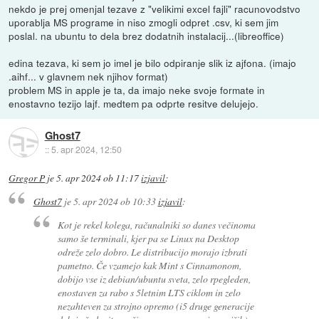
nekdo je prej omenjal tezave z "velikimi excel fajli" racunovodstvo
uporablja MS programe in niso zmogli odpret .csv, ki sem jim
poslal. na ubuntu to dela brez dodatnih instalacij...(libreoffice)
edina tezava, ki sem jo imel je bilo odpiranje slik iz ajfona. (imajo
.aihf... v glavnem nek njihov format)
problem MS in apple je ta, da imajo neke svoje formate in
enostavno tezijo lajf. medtem pa odprte resitve delujejo.
Ghost7
::
5. apr 2024, 12:50
Gregor P
je
5. apr 2024 ob 11:17
izjavil
:
Ghost7
je
5. apr 2024 ob 10:33
izjavil
:
Kot je rekel kolega, računalniki so danes večinoma
samo še terminali, kjer pa se Linux na Desktop
odreže zelo dobro. Le distribucijo morajo izbrati
pametno. Če vzamejo kak Mint s Cinnamonom,
dobijo vse iz debian/ubuntu sveta, zelo rpegleden,
enostaven za rabo s 5letnim LTS ciklom in zelo
nezahteven za strojno opremo (i5 druge generacije