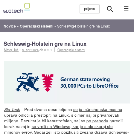
☰
Novice
»
Operacijski sistemi
»
Schleswig-Holstein gre na Linux
Schleswig-Holstein gre na Linux
Matej Huš
::
5. apr 2024
ob 09:01
Operacijski sistemi
- Pred dvema desetletjema
se je münchenska mestna
Slo-Tech
uprava odločila prestopiti na Linux
, s čimer naj bi privarčevali
milijone. Rezultat je bil katastrofalen, saj so
po prehodu
naredili
korak nazaj in
se vrnili na Windows, kar je stalo skoraj sto
milijonov evrov
. Sedaj
želi isto poizkusiti zvezna država Schleswig-