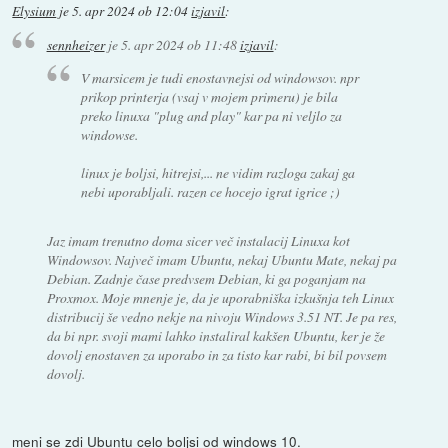
Elysium
je
5. apr 2024 ob 12:04
izjavil
:
sennheizer
je
5. apr 2024 ob 11:48
izjavil
:
V marsicem je tudi enostavnejsi od windowsov. npr
prikop printerja (vsaj v mojem primeru) je bila
preko linuxa "plug and play" kar pa ni veljlo za
windowse.
linux je boljsi, hitrejsi,... ne vidim razloga zakaj ga
nebi uporabljali. razen ce hocejo igrat igrice ;)
Jaz imam trenutno doma sicer več instalacij Linuxa kot
Windowsov. Največ imam Ubuntu, nekaj Ubuntu Mate, nekaj pa
Debian. Zadnje čase predvsem Debian, ki ga poganjam na
Proxmox. Moje mnenje je, da je uporabniška izkušnja teh Linux
distribucij še vedno nekje na nivoju Windows 3.51 NT. Je pa res,
da bi npr. svoji mami lahko instaliral kakšen Ubuntu, ker je že
dovolj enostaven za uporabo in za tisto kar rabi, bi bil povsem
dovolj.
meni se zdi Ubuntu celo boljsi od windows 10.