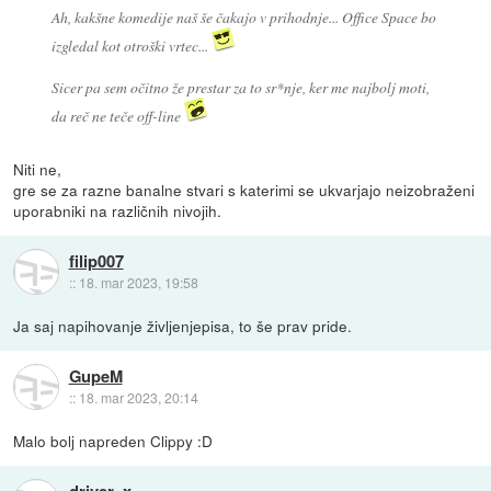
Ah, kakšne komedije naš še čakajo v prihodnje... Office Space bo
izgledal kot otroški vrtec...
Sicer pa sem očitno že prestar za to sr*nje, ker me najbolj moti,
da reč ne teče off-line
Niti ne,
gre se za razne banalne stvari s katerimi se ukvarjajo neizobraženi
uporabniki na različnih nivojih.
filip007
::
18. mar 2023, 19:58
Ja saj napihovanje življenjepisa, to še prav pride.
GupeM
::
18. mar 2023, 20:14
Malo bolj napreden Clippy :D
driver_x