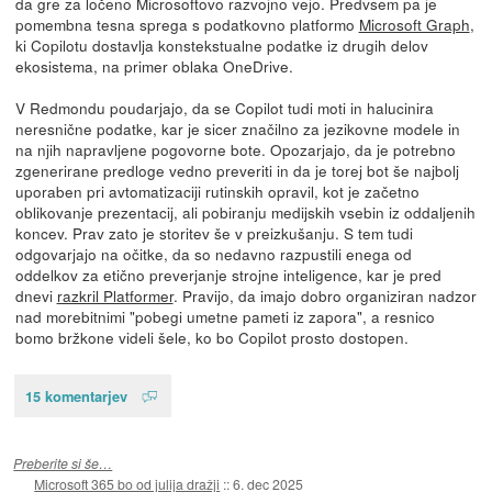
da gre za ločeno Microsoftovo razvojno vejo. Predvsem pa je
pomembna tesna sprega s podatkovno platformo
Microsoft Graph
,
ki Copilotu dostavlja konstekstualne podatke iz drugih delov
ekosistema, na primer oblaka OneDrive.
V Redmondu poudarjajo, da se Copilot tudi moti in halucinira
neresnične podatke, kar je sicer značilno za jezikovne modele in
na njih napravljene pogovorne bote. Opozarjajo, da je potrebno
zgenerirane predloge vedno preveriti in da je torej bot še najbolj
uporaben pri avtomatizaciji rutinskih opravil, kot je začetno
oblikovanje prezentacij, ali pobiranju medijskih vsebin iz oddaljenih
koncev. Prav zato je storitev še v preizkušanju. S tem tudi
odgovarjajo na očitke, da so nedavno razpustili enega od
oddelkov za etično preverjanje strojne inteligence, kar je pred
dnevi
razkril Platformer
. Pravijo, da imajo dobro organiziran nadzor
nad morebitnimi "pobegi umetne pameti iz zapora", a resnico
bomo bržkone videli šele, ko bo Copilot prosto dostopen.
15 komentarjev
Preberite si še…
Microsoft 365 bo od julija dražji
::
6. dec 2025