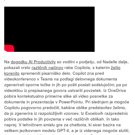
Na
dogodku AI Productivity
so vodilni v podjetju, od Nadelle dalje,
pokazali vrsto
različnih načinov
rabe Copilota, s katerim
želijo
korenito
spremeniti pisarniško delo. Copilot zna pred
videokonferenco v Teams na podlagi delovnega dokumenta
zgenerirati oporne točke in jih po pošti poslati sodelujočim; pa po
videoklicu iz prepisanega govora ustvariti povzetek. Iz OneDriva
pobira kontekstualno primerne slike ali video posnetke za
dokumente in prezentacije v PowerPointu. Pri slednjem je mogoče
Copilotu pogovorno predočiti, kakšne oblike predstavitev želimo,
da jo zgenerira iz razpoložljivih vzorcev. Iz Excelovih razpredelnic
pobira podatke in jih povzema v več različnih oblikah. In tako
naprej. V tehničnem smislu gre za chatbota, ki sicer bazira na
velikem jezikovnem modelu GPT-4, a je iz videnega mogoče slutiti,