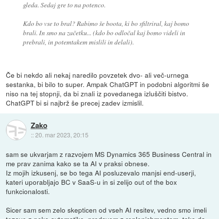
gleda. Sedaj gre to na potenco.
Kdo bo vse to bral? Rabimo še boota, ki bo sfiltriral, kaj bomo
brali. In smo na začetku... (kdo bo odločal kaj bomo videli in
prebrali, in potemtakem mislili in delali).
Če bi nekdo ali nekaj naredilo povzetek dvo- ali več-urnega
sestanka, bi bilo to super. Ampak ChatGPT in podobni algoritmi še
niso na tej stopnji, da bi znali iz povedanega izluščiti bistvo.
ChatGPT bi si najbrž še precej zadev izmislil.
Zako
::
20. mar 2023, 20:15
sam se ukvarjam z razvojem MS Dynamics 365 Business Central in
me prav zanima kako se ta AI v praksi obnese.
Iz mojih izkusenj, se bo tega AI posluzevalo manjsi end-userji,
kateri uporabljajo BC v SaaS-u in si zelijo out of the box
funkcionalosti.
Sicer sam sem zelo skepticen od vseh AI resitev, vedno smo imeli