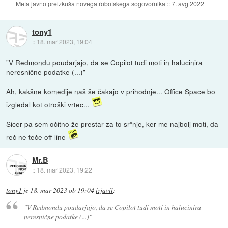
Meta javno preizkuša novega robotskega sogovornika
::
7. avg 2022
tony1
::
18. mar 2023, 19:04
"V Redmondu poudarjajo, da se Copilot tudi moti in halucinira
neresnične podatke (...)"
Ah, kakšne komedije naš še čakajo v prihodnje... Office Space bo
izgledal kot otroški vrtec...
Sicer pa sem očitno že prestar za to sr*nje, ker me najbolj moti, da
reč ne teče off-line
Mr.B
::
18. mar 2023, 19:22
tony1
je
18. mar 2023 ob 19:04
izjavil
:
"V Redmondu poudarjajo, da se Copilot tudi moti in halucinira
neresnične podatke (...)"