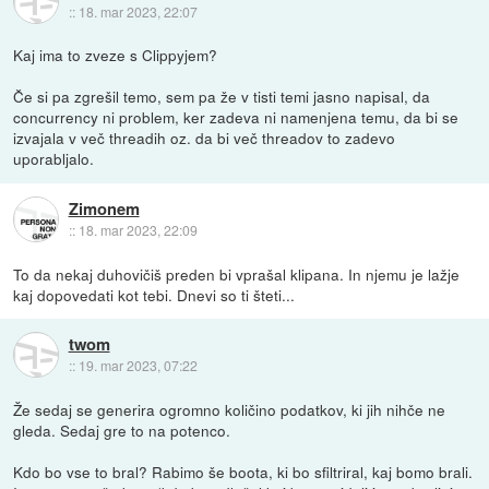
::
18. mar 2023, 22:07
Kaj ima to zveze s Clippyjem?
Če si pa zgrešil temo, sem pa že v tisti temi jasno napisal, da
concurrency ni problem, ker zadeva ni namenjena temu, da bi se
izvajala v več threadih oz. da bi več threadov to zadevo
uporabljalo.
Zimonem
::
18. mar 2023, 22:09
To da nekaj duhovičiš preden bi vprašal klipana. In njemu je lažje
kaj dopovedati kot tebi. Dnevi so ti šteti...
twom
::
19. mar 2023, 07:22
Že sedaj se generira ogromno količino podatkov, ki jih nihče ne
gleda. Sedaj gre to na potenco.
Kdo bo vse to bral? Rabimo še boota, ki bo sfiltriral, kaj bomo brali.