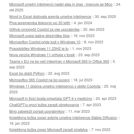
Microsoft umetni inteligenci nadel stas in glas - imenuje se Mico
::
24.
okt 2025
Word in Excel dobivata agenta umetne inteligence
::
30. sep 2025
Prva sprememba tipkovnic po 30 letih
::
4. jan 2024
Github omogočil Copilot za vse uporabnike
::
30. dec 2023
Microsoft uvaja lastne strežniške čipe
::
16. nov 2023
Microsoftov Copilot pride tudi v Windows 10
::
8. nov 2023
Posodobitev Windows 11 23H2 je tu
::
1. nov 2023
Nova verzija Windows 11 prihaja v torek
::
23. sep 2023
Teams v EU ne bo več integriran v Microsoft 365 in Office 365
::
5.
sep 2023
Excel bo dobil Python
::
22. avg 2023
Microsoftov 365 Copilot ne bo poceni
::
18. jul 2023
Windows 11 dobiva umetno inteligenco v obliki Copilota
::
25. maj
2023
Microsoft in Epic bosta pripeljala GPT-4 v medicino
::
20. apr 2023
ChatGPTju grozi tožba zaradi obrekovanja
::
7. apr 2023
Bing zabeležil porast uporabnikov
::
11. mar 2023
Kolektivna tožba zoper avtorje umetne inteligence Stable Diffusion
::
16. jan 2023
Kolektivna tožba zoper Microsoft zaradi piratstva
::
7. nov 2022