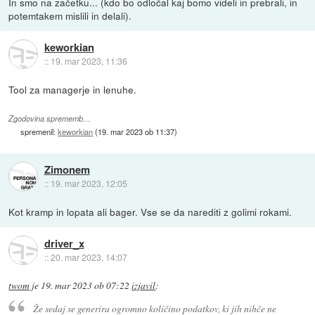
In smo na začetku... (kdo bo odločal kaj bomo videli in prebrali, in
potemtakem mislili in delali).
keworkian
::
19. mar 2023, 11:36
Tool za managerje in lenuhe.
Zgodovina sprememb…
spremenil:
keworkian
(
19. mar 2023 ob 11:37
)
Zimonem
::
19. mar 2023, 12:05
Kot kramp in lopata ali bager. Vse se da narediti z golimi rokami.
driver_x
::
20. mar 2023, 14:07
twom
je
19. mar 2023 ob 07:22
izjavil
:
Že sedaj se generira ogromno količino podatkov, ki jih nihče ne