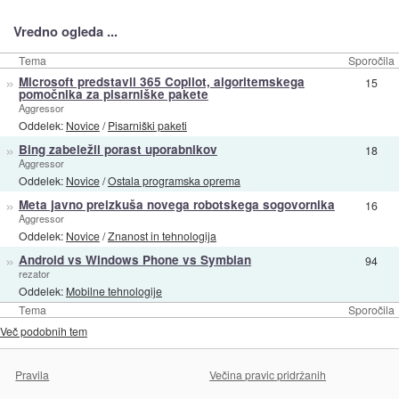
Vredno ogleda ...
Tema
Sporočila
»
Microsoft predstavil 365 Copilot, algoritemskega
15
pomočnika za pisarniške pakete
Aggressor
Oddelek:
Novice
/
Pisarniški paketi
»
Bing zabeležil porast uporabnikov
18
Aggressor
Oddelek:
Novice
/
Ostala programska oprema
»
Meta javno preizkuša novega robotskega sogovornika
16
Aggressor
Oddelek:
Novice
/
Znanost in tehnologija
»
Android vs Windows Phone vs Symbian
94
rezator
Oddelek:
Mobilne tehnologije
Tema
Sporočila
Več podobnih tem
Pravila
Večina pravic pridržanih