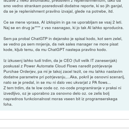
tezave z neko avtomatiko, predsvem z replenishmentom, tako da
smo vedno strankam posredovali dodatne reporte, ki so jih ganjal,
da se je replenishment pravilno izvajal, glede na potrebe, itd.
Ce se mene vprasa, AI izklopim in ga ne uporabljam se vsaj 2 leti.
Naj se en drug je**** z vso nasnagao, ki jo tak AI lahko sproducira.
Sem pa probal ChatGTP in dejansko je spisal kodo, kot sem zelel,
se vedno pa sem mnjenja, da nek sales manager ne more pisat
kode, kljub temu, da mu ChatGPT nastepa pravilno kodo.
Iz izkusenj lahko tudi trdim, da je CEO (full velik IT zanesenjak)
poskusal z Power Automate Cloud Flows naredit potrjevanje
Purchae Orderjev, pa mi je takoj zacel tezit, ce mu lahko nastavim
dodatne parametre pri potrjevanju,...Aka, pokril je osnovni scenarij,
nato se je predal, in se mu ni dalo vec ukvarjat z PA flows...
Z tem trdim, da te low code oz. no-code programiranje v praksi ni
izvedljivo, oz je uporabno za osnovno delo oz. ce zelis bolj
naprednos funkcionalnost moras vseen bit iz programserskega
foha.