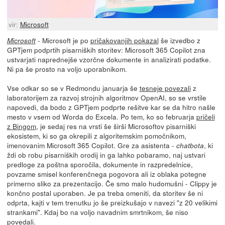
vir:
Microsoft
- Microsoft je po
pričakovanjih pokazal
še izvedbo z
Microsoft
GPTjem podprtih pisarniških storitev: Microsoft 365 Copilot zna
ustvarjati naprednejše vzorčne dokumente in analizirati podatke.
Ni pa še prosto na voljo uporabnikom.
Vse odkar so se v Redmondu januarja še
tesneje povezali
z
laboratorijem za razvoj strojnih algoritmov OpenAI, so se vrstile
napovedi, da bodo z GPTjem podprte rešitve kar se da hitro našle
mesto v vsem od Worda do Excela. Po tem, ko so februarja
pričeli
z Bingom
, je sedaj res na vrsti še širši Microsoftov pisarniški
ekosistem, ki so ga okrepili z algoritemskim pomočnikom,
imenovanim Microsoft 365 Copilot. Gre za asistenta -
, ki
chatbota
ždi ob robu pisarniških orodij in ga lahko pobaramo, naj ustvari
predloge za poštna sporočila, dokumente in razpredelnice,
povzame smisel konferenčnega pogovora ali iz oblaka potegne
primerno sliko za prezentacijo. Če smo malo hudomušni - Clippy je
končno postal uporaben. Je pa treba omeniti, da storitev še ni
odprta, kajti v tem trenutku jo še preizkušajo v navezi "z 20 velikimi
strankami". Kdaj bo na voljo navadnim smrtnikom, še niso
povedali.