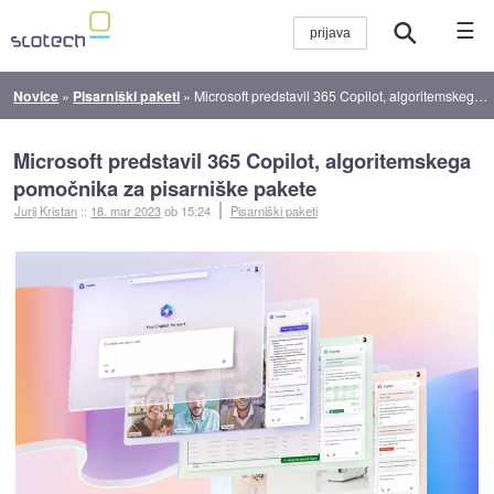
☰
Novice
»
Pisarniški paketi
»
Microsoft predstavil 365 Copilot, algoritemskega pomočnika za pisarniške pakete
Microsoft predstavil 365 Copilot, algoritemskega
pomočnika za pisarniške pakete
Jurij Kristan
::
18. mar 2023
ob 15:24
Pisarniški paketi