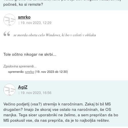
počneš, ko si remote?
smrko
::
19. nov 2023, 12:29
se morda obeta celo Windows, ki bo v celoti v oblaku
Tole očitno nikogar ne skrbi...
Zgodovina sprememb…
spremenilo:
smrko
(
19. nov 2023 ob 12:30
)
AgiZ
::
19. nov 2023, 16:56
Večino podjetij (vsa?) stremijo k naročninam. Zakaj bi bil MS
drugačen? Imajo že skoraj vse ostalo na naročninah, še OS
manjka. Tega sicer uporabniki ne želimo, a sem prepričan da bo
MS poskusil vse, da nas prepriča, da je to najboljša rešitev.