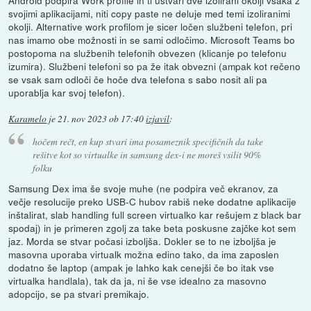
svojimi aplikacijami, niti copy paste ne deluje med temi izoliranimi
okolji. Alternative work profilom je sicer ločen službeni telefon, pri
nas imamo obe možnosti in se sami odločimo. Microsoft Teams bo
postopoma na službenih telefonih obvezen (klicanje po telefonu
izumira). Službeni telefoni so pa že itak obvezni (ampak kot rečeno
se vsak sam odloči če hoče dva telefona s sabo nosit ali pa
uporablja kar svoj telefon).
Karamelo
je
21. nov 2023 ob 17:40
izjavil
:
hočem rečt, en kup stvari ima posameznik specifičnih da take
rešitve kot so virtualke in samsung dex-i ne moreš vsilit 90%
folku
Samsung Dex ima še svoje muhe (ne podpira več ekranov, za
večje resolucije preko USB-C hubov rabiš neke dodatne aplikacije
inštalirat, slab handling full screen virtualko kar rešujem z black bar
spodaj) in je primeren zgolj za take beta poskusne zajčke kot sem
jaz. Morda se stvar počasi izboljša. Dokler se to ne izboljša je
masovna uporaba virtualk možna edino tako, da ima zaposlen
dodatno še laptop (ampak je lahko kak cenejši če bo itak vse
virtualka handlala), tak da ja, ni še vse idealno za masovno
adopcijo, se pa stvari premikajo.