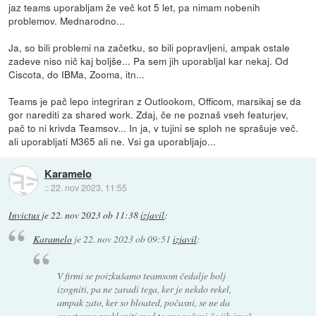
jaz teams uporabljam že več kot 5 let, pa nimam nobenih
problemov. Mednarodno...
Ja, so bili problemi na začetku, so bili popravljeni, ampak ostale
zadeve niso nič kaj boljše... Pa sem jih uporabljal kar nekaj. Od
Ciscota, do IBMa, Zooma, itn...
Teams je pač lepo integriran z Outlookom, Officom, marsikaj se da
gor narediti za shared work. Zdaj, če ne poznaš vseh featurjev,
pač to ni krivda Teamsov... In ja, v tujini se sploh ne sprašuje več.
ali uporabljati M365 ali ne. Vsi ga uporabljajo...
Karamelo
::
22. nov 2023, 11:55
Invictus
je
22. nov 2023 ob 11:38
izjavil
:
Karamelo
je
22. nov 2023 ob 09:51
izjavil
:
V firmi se poizkušamo teamsom čedalje bolj
izogniti, pa ne zaradi tega, ker je nekdo rekel,
ampak zato, ker so bloated, počasni, se ne da
enostavno preklopiti med teams računi če jih imaš