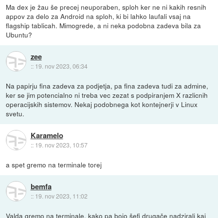
Ma dex je žau še precej neuporaben, sploh ker ne ni kakih resnih
appov za delo za Android na sploh, ki bi lahko laufali vsaj na
flagship tablicah. Mimogrede, a ni neka podobna zadeva bila za
Ubuntu?
zee
::
19. nov 2023, 06:34
Na papirju fina zadeva za podjetja, pa fina zadeva tudi za admine,
ker se jim potencialno ni treba vec zezat s podpiranjem X razlicnih
operacijskih sistemov. Nekaj podobnega kot kontejnerji v Linux
svetu.
Karamelo
::
19. nov 2023, 10:57
a spet gremo na terminale torej
bemfa
::
19. nov 2023, 11:02
Valda gremo na terminale, kako pa bojo šefi drugače nadzirali kaj