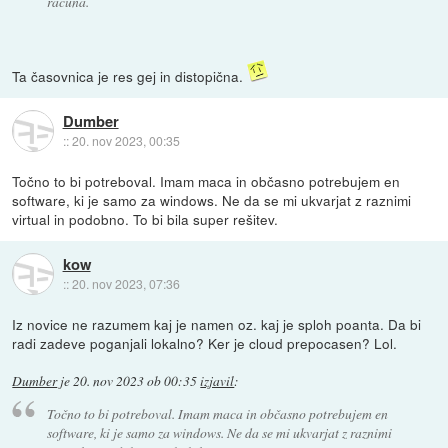
računa.
Ta časovnica je res gej in distopična.
Dumber
::
20. nov 2023, 00:35
Točno to bi potreboval. Imam maca in občasno potrebujem en
software, ki je samo za windows. Ne da se mi ukvarjat z raznimi
virtual in podobno. To bi bila super rešitev.
kow
::
20. nov 2023, 07:36
Iz novice ne razumem kaj je namen oz. kaj je sploh poanta. Da bi
radi zadeve poganjali lokalno? Ker je cloud prepocasen? Lol.
Dumber
je
20. nov 2023 ob 00:35
izjavil
:
Točno to bi potreboval. Imam maca in občasno potrebujem en
software, ki je samo za windows. Ne da se mi ukvarjat z raznimi