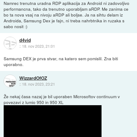
Namrec trenutna uradna RDP aplikacija za Android ni zadovoljivo
performancna, tako da trenutno uporabljam aRDP. Me zanima ce
bo ta nova vsaj na nivoju aRDP ali boljse. Ja na sihtu delam iz
Androida, Samsung Dex je fajn, ni treba nahrbtnika in ruzaka s
sabo nosit :)
d4vid
::
18. nov 2023, 21:01
Samsung DEX je prva stvar, na katero sem pomislil. Zna biti
uporabno.
WizzardOfOZ
::
18. nov 2023, 23:21
Že nekaj časa nazaj je bil uporaben Microsoftov continuum v
povezavi z lumio 950 in 950 XL