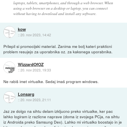
laptops, tablets, smartphones, and through a web browser. When
using a web browser on a desktop or laptop, you can connect
without having to download and install any software.
kow
::
20. nov 2023, 14:42
Prilepil si promocijski material. Zanima me bolj kateri prakticni
problem resujejo za uporabnika oz. za kaksnega uporabnika.
WizzardOfOZ
::
20. nov 2023, 19:33
Ne rabiš imet virtualke. Sedaj imaš program windows.
Lonsarg
::
20. nov 2023, 21:11
Jaz ze dolgo na sihtu delam izkljucno preko virtualke, ker pac
lahko logiram iz razlicne naprave (doma iz svojega PCja, na sihtu
iz Androida preko Samsung Dex). Lahko mi virtualko boostajo in je