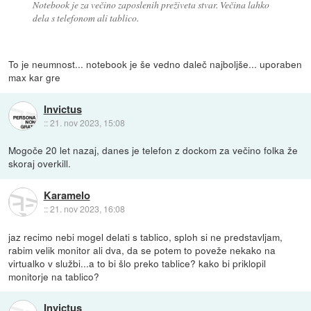
Notebook je za večino zaposlenih preživeta stvar. Večina lahko
dela s telefonom ali tablico.
To je neumnost... notebook je še vedno daleč najboljše... uporaben
max kar gre
Invictus
::
21. nov 2023, 15:08
Mogoče 20 let nazaj, danes je telefon z dockom za večino folka že
skoraj overkill.
Karamelo
::
21. nov 2023, 16:08
jaz recimo nebi mogel delati s tablico, sploh si ne predstavljam,
rabim velik monitor ali dva, da se potem to poveže nekako na
virtualko v službi...a to bi šlo preko tablice? kako bi priklopil
monitorje na tablico?
Invictus