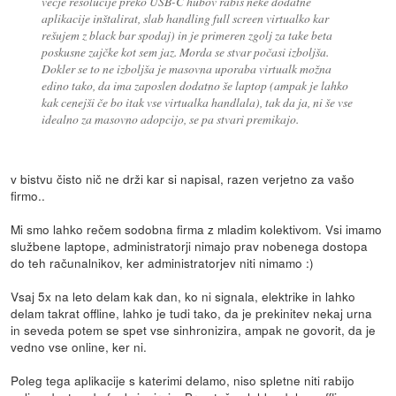
večje resolucije preko USB-C hubov rabiš neke dodatne
aplikacije inštalirat, slab handling full screen virtualko kar
rešujem z black bar spodaj) in je primeren zgolj za take beta
poskusne zajčke kot sem jaz. Morda se stvar počasi izboljša.
Dokler se to ne izboljša je masovna uporaba virtualk možna
edino tako, da ima zaposlen dodatno še laptop (ampak je lahko
kak cenejši če bo itak vse virtualka handlala), tak da ja, ni še vse
idealno za masovno adopcijo, se pa stvari premikajo.
v bistvu čisto nič ne drži kar si napisal, razen verjetno za vašo
firmo..
Mi smo lahko rečem sodobna firma z mladim kolektivom. Vsi imamo
službene laptope, administratorji nimajo prav nobenega dostopa
do teh računalnikov, ker administratorjev niti nimamo :)
Vsaj 5x na leto delam kak dan, ko ni signala, elektrike in lahko
delam takrat offline, lahko je tudi tako, da je prekinitev nekaj urna
in seveda potem se spet vse sinhronizira, ampak ne govorit, da je
vedno vse online, ker ni.
Poleg tega aplikacije s katerimi delamo, niso spletne niti rabijo