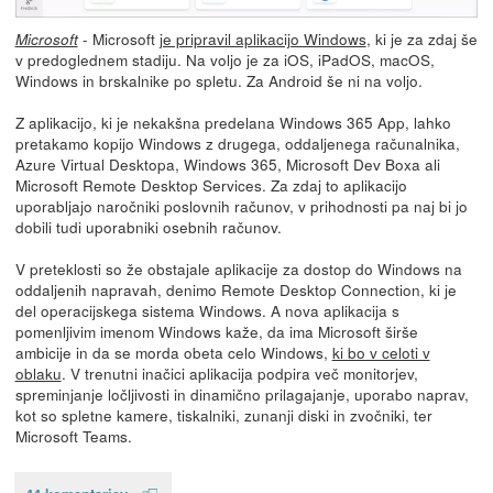
- Microsoft
je pripravil aplikacijo Windows
, ki je za zdaj še
Microsoft
v predoglednem stadiju. Na voljo je za iOS, iPadOS, macOS,
Windows in brskalnike po spletu. Za Android še ni na voljo.
Z aplikacijo, ki je nekakšna predelana Windows 365 App, lahko
pretakamo kopijo Windows z drugega, oddaljenega računalnika,
Azure Virtual Desktopa, Windows 365, Microsoft Dev Boxa ali
Microsoft Remote Desktop Services. Za zdaj to aplikacijo
uporabljajo naročniki poslovnih računov, v prihodnosti pa naj bi jo
dobili tudi uporabniki osebnih računov.
V preteklosti so že obstajale aplikacije za dostop do Windows na
oddaljenih napravah, denimo Remote Desktop Connection, ki je
del operacijskega sistema Windows. A nova aplikacija s
pomenljivim imenom Windows kaže, da ima Microsoft širše
ambicije in da se morda obeta celo Windows,
ki bo v celoti v
oblaku
. V trenutni inačici aplikacija podpira več monitorjev,
spreminjanje ločljivosti in dinamično prilagajanje, uporabo naprav,
kot so spletne kamere, tiskalniki, zunanji diski in zvočniki, ter
Microsoft Teams.