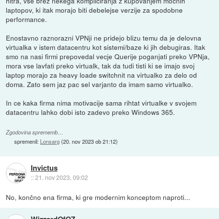
hitra, vse brez nekega kompliciranja z kupovanjem mocnih
laptopov, ki itak morajo biti debelejse verzije za spodobne
performance.
Enostavno raznorazni VPNji ne pridejo blizu temu da je delovna
virtualka v istem datacentru kot sistemi/baze ki jih debugiras. Itak
smo na nasi firmi prepovedal vecje Querije poganjati preko VPNja,
mora vse lavfati preko virtualk, tak da tudi tisti ki se imajo svoj
laptop morajo za heavy loade switchnit na virtualko za delo od
doma. Zato sem jaz pac sel varjanto da imam samo virtualko.
In ce kaka firma nima motivacije sama rihtat virtualke v svojem
datacentru lahko dobi isto zadevo preko Windows 365.
Zgodovina sprememb…
spremenil:
Lonsarg
(
20. nov 2023 ob 21:12
)
Invictus
::
21. nov 2023, 09:02
No, končno ena firma, ki gre modernim konceptom naproti...