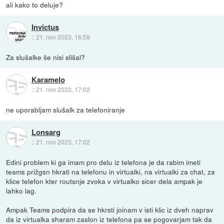
ali kako to deluje?
Invictus
::
21. nov 2023, 16:59
Za slušalke še nisi slišal?
Karamelo
::
21. nov 2023, 17:02
ne uporabljam slušalk za telefoniranje
Lonsarg
::
21. nov 2023, 17:02
Edini problem ki ga imam pro delu iz telefona je da rabim imeti
teams prižgsn hkrati na telefonu in virtualki, na virtualki za chat, za
klice telefon kter routsnje zvoka v virtualko sicer dela ampak je
lahko lag.
Ampak Teams podpira da se hkrsti joinam v isti klic iz dveh naprav
da iz virtualka sharam zaslon iz telefona pa se pogovarjam tak da