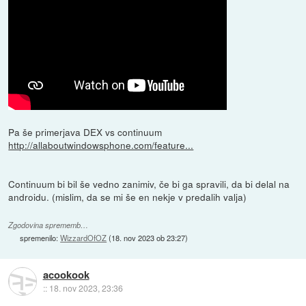
Pa še primerjava DEX vs continuum
http://allaboutwindowsphone.com/feature...
Continuum bi bil še vedno zanimiv, če bi ga spravili, da bi delal na
androidu. (mislim, da se mi še en nekje v predalih valja)
Zgodovina sprememb…
spremenilo:
WizzardOfOZ
(
18. nov 2023 ob 23:27
)
acookook
::
18. nov 2023, 23:36