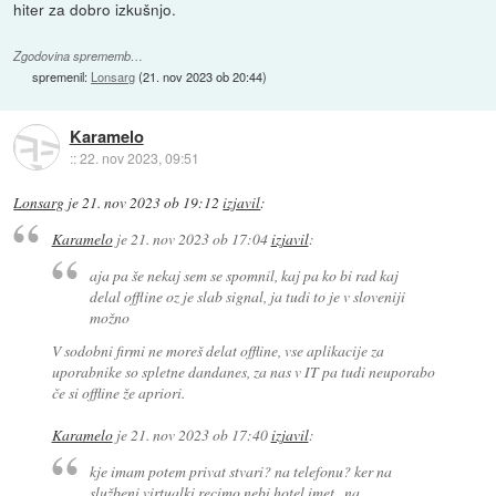
hiter za dobro izkušnjo.
Zgodovina sprememb…
spremenil:
Lonsarg
(
21. nov 2023 ob 20:44
)
Karamelo
::
22. nov 2023, 09:51
Lonsarg
je
21. nov 2023 ob 19:12
izjavil
:
Karamelo
je
21. nov 2023 ob 17:04
izjavil
:
aja pa še nekaj sem se spomnil, kaj pa ko bi rad kaj
delal offline oz je slab signal, ja tudi to je v sloveniji
možno
V sodobni firmi ne moreš delat offline, vse aplikacije za
uporabnike so spletne dandanes, za nas v IT pa tudi neuporabo
če si offline že apriori.
Karamelo
je
21. nov 2023 ob 17:40
izjavil
:
kje imam potem privat stvari? na telefonu? ker na
službeni virtualki recimo nebi hotel imet...na