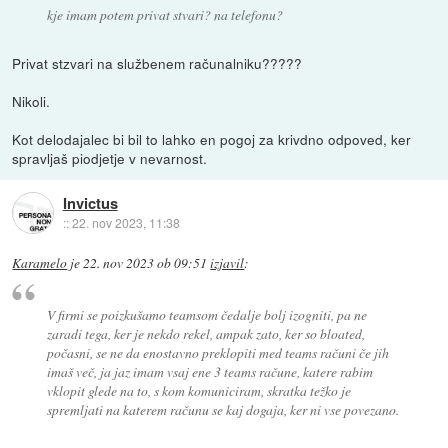
kje imam potem privat stvari? na telefonu?
Privat stzvari na službenem računalniku?????
Nikoli.
Kot delodajalec bi bil to lahko en pogoj za krivdno odpoved, ker
spravljaš piodjetje v nevarnost.
Invictus
::
22. nov 2023, 11:38
Karamelo
je
22. nov 2023 ob 09:51
izjavil
:
V firmi se poizkušamo teamsom čedalje bolj izogniti, pa ne
zaradi tega, ker je nekdo rekel, ampak zato, ker so bloated,
počasni, se ne da enostavno preklopiti med teams računi če jih
imaš več, ja jaz imam vsaj ene 3 teams račune, katere rabim
vklopit glede na to, s kom komuniciram, skratka težko je
spremljati na katerem računu se kaj dogaja, ker ni vse povezano.