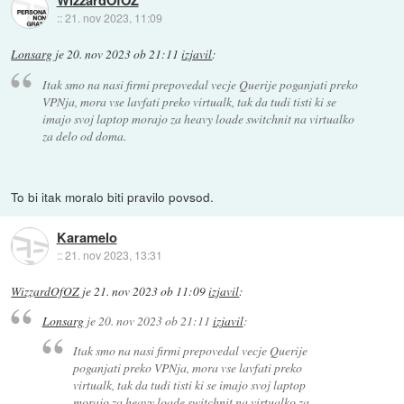
WizzardOfOZ
::
21. nov 2023, 11:09
Lonsarg
je
20. nov 2023 ob 21:11
izjavil
:
Itak smo na nasi firmi prepovedal vecje Querije poganjati preko
VPNja, mora vse lavfati preko virtualk, tak da tudi tisti ki se
imajo svoj laptop morajo za heavy loade switchnit na virtualko
za delo od doma.
To bi itak moralo biti pravilo povsod.
Karamelo
::
21. nov 2023, 13:31
WizzardOfOZ
je
21. nov 2023 ob 11:09
izjavil
:
Lonsarg
je
20. nov 2023 ob 21:11
izjavil
:
Itak smo na nasi firmi prepovedal vecje Querije
poganjati preko VPNja, mora vse lavfati preko
virtualk, tak da tudi tisti ki se imajo svoj laptop
morajo za heavy loade switchnit na virtualko za