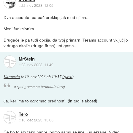
::
22. nov 2023, 12:05
Dva accounta, pa pač preklapljaš med njima...
Meni funkcionira...
Drugače je pa tudi opcija, da tvoj primarni Terams account vključijo
v drugo okolje (druga firma) kot gosta...
MrStein
::
23. nov 2023, 11:49
Karamelo
je
19. nov 2023 ob 10:57
izjavil
:
a spet gremo na terminale torej
Ja, ker ima to ogromno prednosti. (in tudi slabosti)
Tero
::
18. dec 2023, 15:05
Če bo to šlo tako naprej bomo samo se imeli 6g ekrane. Video