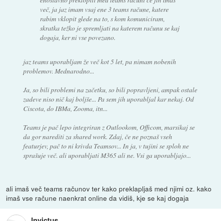
več, ja jaz imam vsaj ene 3 teams račune, katere
rabim vklopit glede na to, s kom komuniciram,
skratka težko je spremljati na katerem računu se kaj
dogaja, ker ni vse povezano.
jaz teams uporabljam že več kot 5 let, pa nimam nobenih
problemov. Mednarodno...
Ja, so bili problemi na začetku, so bili popravljeni, ampak ostale
zadeve niso nič kaj boljše... Pa sem jih uporabljal kar nekaj. Od
Ciscota, do IBMa, Zooma, itn...
Teams je pač lepo integriran z Outlookom, Officom, marsikaj se
da gor narediti za shared work. Zdaj, če ne poznaš vseh
featurjev, pač to ni krivda Teamsov... In ja, v tujini se sploh ne
sprašuje več. ali uporabljati M365 ali ne. Vsi ga uporabljajo...
ali imaš več teams računov ter kako preklapljaš med njimi oz. kako
imaš vse račune naenkrat online da vidiš, kje se kaj dogaja
Invictus