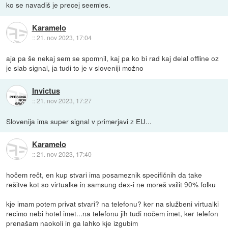
ko se navadiš je precej seemles.
Karamelo
::
21. nov 2023, 17:04
aja pa še nekaj sem se spomnil, kaj pa ko bi rad kaj delal offline oz
je slab signal, ja tudi to je v sloveniji možno
Invictus
::
21. nov 2023, 17:27
Slovenija ima super signal v primerjavi z EU...
Karamelo
::
21. nov 2023, 17:40
hočem rečt, en kup stvari ima posameznik specifičnih da take
rešitve kot so virtualke in samsung dex-i ne moreš vsilit 90% folku
kje imam potem privat stvari? na telefonu? ker na službeni virtualki
recimo nebi hotel imet...na telefonu jih tudi nočem imet, ker telefon
prenašam naokoli in ga lahko kje izgubim