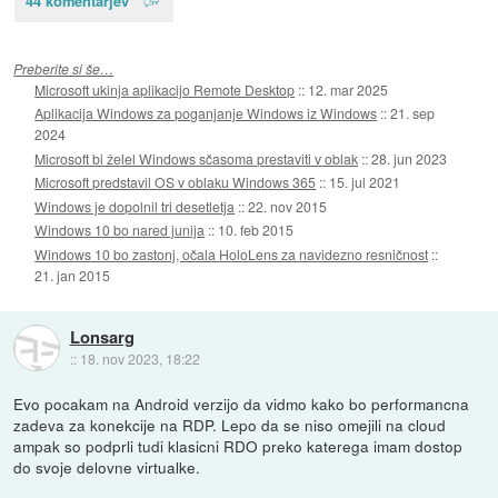
44 komentarjev
Preberite si še…
Microsoft ukinja aplikacijo Remote Desktop
::
12. mar 2025
Aplikacija Windows za poganjanje Windows iz Windows
::
21. sep
2024
Microsoft bi želel Windows sčasoma prestaviti v oblak
::
28. jun 2023
Microsoft predstavil OS v oblaku Windows 365
::
15. jul 2021
Windows je dopolnil tri desetletja
::
22. nov 2015
Windows 10 bo nared junija
::
10. feb 2015
Windows 10 bo zastonj, očala HoloLens za navidezno resničnost
::
21. jan 2015
Lonsarg
::
18. nov 2023, 18:22
Evo pocakam na Android verzijo da vidmo kako bo performancna
zadeva za konekcije na RDP. Lepo da se niso omejili na cloud
ampak so podprli tudi klasicni RDO preko katerega imam dostop
do svoje delovne virtualke.