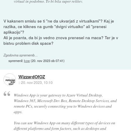
virtual in podobno. To bi bila super rešitev.
V kaksnem smislu se ti "ne da ukvarjati z virtualkami"? Kaj je
razlika, ce kliknes na gumb "dvigni virtualko" ali "prenesi
aplikacijo"?
Ali je poanta, da bi jo vedno znova prenesel na maca? Ter je v
bistvu problem disk space?
Zgodovina sprememb…
spremenil:
kow
(
20. nov 2023 ob 07:41
)
WizzardOfOZ
::
20. nov 2023, 10:10
Windows App is your gateway to Azure Virtual Desktop,
Windows 365, Microsoft Dev Box, Remote Desktop Services, and
remote PCs, securely connecting you to Windows devices and
apps.
You can use Windows App on many different types of devices on
different platforms and form factors, such as desktops and