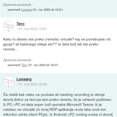
Zgodovina sprememb…
spremenil:
Lonsarg
(
21. nov 2023 ob 19:21
)
Tero
::
21. nov 2023, 19:27
Kako to delate vse preko (remote) virtualk? kaj ne potrebujete nič
gpuja? ali kakšnega videja etc?? to dela bolj tak tak preko
remote...
Zgodovina sprememb…
spremenil:
Tero
(
21. nov 2023 ob 19:27
)
Lonsarg
::
21. nov 2023, 20:39
Če misliš kak video na youtube ali meeting recording to deluje
dovolj dobro za tam-pa-tam preko remota, če je network poštiman.
Iz PC->PC mi dela super tudi uporaba Microsoft Teams, ki je
naložen na virtualki (in torej RDP aplikacija routa tako zvok kot
mikrofon od/do client PCja). Iz Android->PC routing zvoka ni dovolj