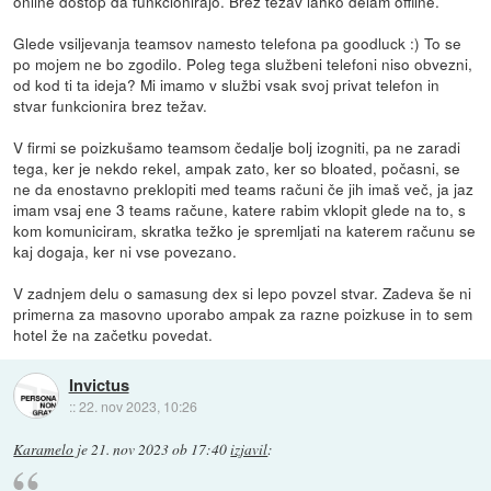
online dostop da funkcionirajo. Brez težav lahko delam offline.
Glede vsiljevanja teamsov namesto telefona pa goodluck :) To se
po mojem ne bo zgodilo. Poleg tega službeni telefoni niso obvezni,
od kod ti ta ideja? Mi imamo v službi vsak svoj privat telefon in
stvar funkcionira brez težav.
V firmi se poizkušamo teamsom čedalje bolj izogniti, pa ne zaradi
tega, ker je nekdo rekel, ampak zato, ker so bloated, počasni, se
ne da enostavno preklopiti med teams računi če jih imaš več, ja jaz
imam vsaj ene 3 teams račune, katere rabim vklopit glede na to, s
kom komuniciram, skratka težko je spremljati na katerem računu se
kaj dogaja, ker ni vse povezano.
V zadnjem delu o samasung dex si lepo povzel stvar. Zadeva še ni
primerna za masovno uporabo ampak za razne poizkuse in to sem
hotel že na začetku povedat.
Invictus
::
22. nov 2023, 10:26
Karamelo
je
21. nov 2023 ob 17:40
izjavil
: