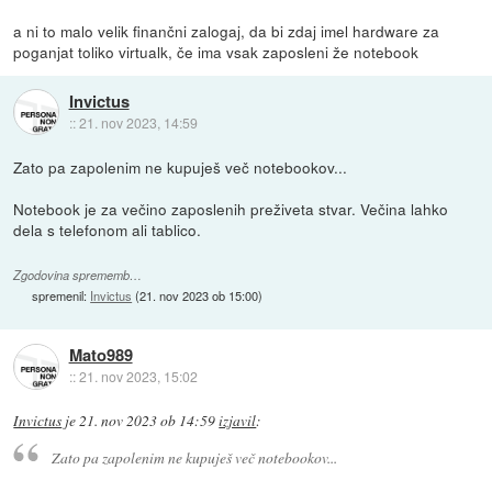
a ni to malo velik finančni zalogaj, da bi zdaj imel hardware za
poganjat toliko virtualk, če ima vsak zaposleni že notebook
Invictus
::
21. nov 2023, 14:59
Zato pa zapolenim ne kupuješ več notebookov...
Notebook je za večino zaposlenih preživeta stvar. Večina lahko
dela s telefonom ali tablico.
Zgodovina sprememb…
spremenil:
Invictus
(
21. nov 2023 ob 15:00
)
Mato989
::
21. nov 2023, 15:02
Invictus
je
21. nov 2023 ob 14:59
izjavil
:
Zato pa zapolenim ne kupuješ več notebookov...