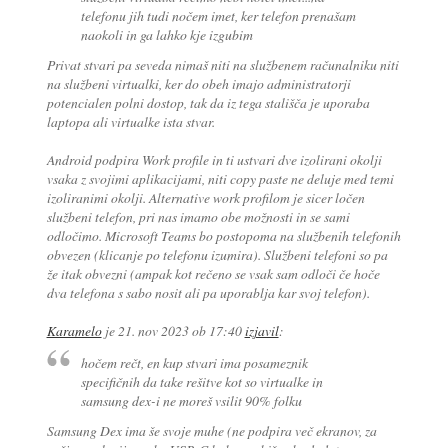
telefonu jih tudi nočem imet, ker telefon prenašam
naokoli in ga lahko kje izgubim
Privat stvari pa seveda nimaš niti na službenem računalniku niti
na službeni virtualki, ker do obeh imajo administratorji
potencialen polni dostop, tak da iz tega stališča je uporaba
laptopa ali virtualke ista stvar.
Android podpira Work profile in ti ustvari dve izolirani okolji
vsaka z svojimi aplikacijami, niti copy paste ne deluje med temi
izoliranimi okolji. Alternative work profilom je sicer ločen
službeni telefon, pri nas imamo obe možnosti in se sami
odločimo. Microsoft Teams bo postopoma na službenih telefonih
obvezen (klicanje po telefonu izumira). Službeni telefoni so pa
že itak obvezni (ampak kot rečeno se vsak sam odloči če hoče
dva telefona s sabo nosit ali pa uporablja kar svoj telefon).
Karamelo
je
21. nov 2023 ob 17:40
izjavil
:
hočem rečt, en kup stvari ima posameznik
specifičnih da take rešitve kot so virtualke in
samsung dex-i ne moreš vsilit 90% folku
Samsung Dex ima še svoje muhe (ne podpira več ekranov, za