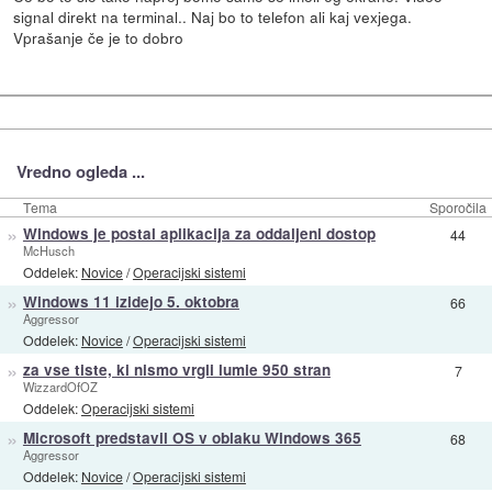
signal direkt na terminal.. Naj bo to telefon ali kaj vexjega.
Vprašanje če je to dobro
Vredno ogleda ...
Tema
Sporočila
»
Windows je postal aplikacija za oddaljeni dostop
44
McHusch
Oddelek:
Novice
/
Operacijski sistemi
»
Windows 11 izidejo 5. oktobra
66
Aggressor
Oddelek:
Novice
/
Operacijski sistemi
»
za vse tiste, ki nismo vrgli lumie 950 stran
7
WizzardOfOZ
Oddelek:
Operacijski sistemi
»
Microsoft predstavil OS v oblaku Windows 365
68
Aggressor
Oddelek:
Novice
/
Operacijski sistemi