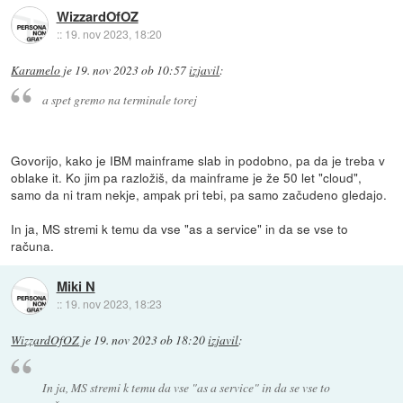
WizzardOfOZ
::
19. nov 2023, 18:20
Karamelo
je
19. nov 2023 ob 10:57
izjavil
:
a spet gremo na terminale torej
Govorijo, kako je IBM mainframe slab in podobno, pa da je treba v
oblake it. Ko jim pa razložiš, da mainframe je že 50 let "cloud",
samo da ni tram nekje, ampak pri tebi, pa samo začudeno gledajo.
In ja, MS stremi k temu da vse "as a service" in da se vse to
računa.
Miki N
::
19. nov 2023, 18:23
WizzardOfOZ
je
19. nov 2023 ob 18:20
izjavil
:
In ja, MS stremi k temu da vse "as a service" in da se vse to