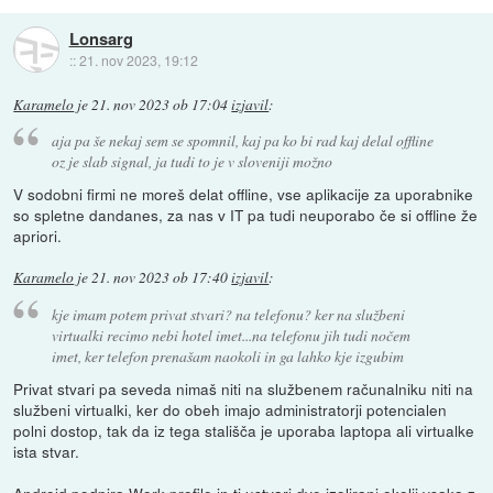
Lonsarg
::
21. nov 2023, 19:12
Karamelo
je
21. nov 2023 ob 17:04
izjavil
:
aja pa še nekaj sem se spomnil, kaj pa ko bi rad kaj delal offline
oz je slab signal, ja tudi to je v sloveniji možno
V sodobni firmi ne moreš delat offline, vse aplikacije za uporabnike
so spletne dandanes, za nas v IT pa tudi neuporabo če si offline že
apriori.
Karamelo
je
21. nov 2023 ob 17:40
izjavil
:
kje imam potem privat stvari? na telefonu? ker na službeni
virtualki recimo nebi hotel imet...na telefonu jih tudi nočem
imet, ker telefon prenašam naokoli in ga lahko kje izgubim
Privat stvari pa seveda nimaš niti na službenem računalniku niti na
službeni virtualki, ker do obeh imajo administratorji potencialen
polni dostop, tak da iz tega stališča je uporaba laptopa ali virtualke
ista stvar.
Android podpira Work profile in ti ustvari dve izolirani okolji vsaka z