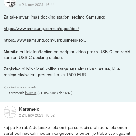
::
21. nov 2023, 16:44
Za take stvari imaš docking station, recimo Samsung:
https://www.samsung.com/us/apps/dex/
https://www.samsung.com/us/business/sol...
Marsikateri telefon/tablica pa podpira video preko USB-C, pa rabiš
sam en USB-C docking station.
Zanimivo bi bilo videti koliko stane ena virtualka v Azure, ki je
recimo ekvivalent prenosnika za 1500 EUR.
Zgodovina sprememb…
spremenil:
Invictus
(
21. nov 2023 ob 16:46
)
Karamelo
::
21. nov 2023, 16:52
kaj pa ko rabiš dejansko telefon? pa se recimo bi rad s telefonom
sprehodil naokoli medtem ko govoriš, a potem je treba vse ugasnit