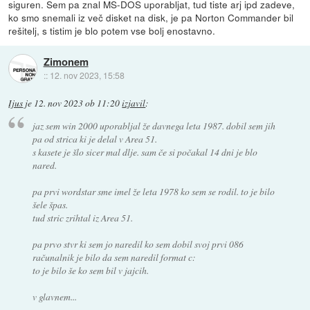
siguren. Sem pa znal MS-DOS uporabljat, tud tiste arj ipd zadeve,
ko smo snemali iz več disket na disk, je pa Norton Commander bil
rešitelj, s tistim je blo potem vse bolj enostavno.
Zimonem
::
12. nov 2023, 15:58
Ijus
je
12. nov 2023 ob 11:20
izjavil
:
jaz sem win 2000 uporabljal že davnega leta 1987. dobil sem jih
pa od strica ki je delal v Area 51.
s kasete je šlo sicer mal dlje. sam če si počakal 14 dni je blo
nared.
pa prvi wordstar sme imel že leta 1978 ko sem se rodil. to je bilo
šele špas.
tud stric zrihtal iz Area 51.
pa prvo stvr ki sem jo naredil ko sem dobil svoj prvi 086
računalnik je bilo da sem naredil format c:
to je bilo še ko sem bil v jajcih.
v glavnem...