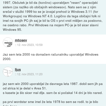
1997. Občutek je bil da (končno) uporabljam "resen" operacijski
sistem (za razliko ob običajnih windowsov). Nato sem se z njim
srečal v službi 1999 ko se je izvajal prehod iz Windows 3.11 (for
Workgroups) na Windows NT 4.0. Logično da tega običajni folk ni
imel na svojih PC-jih saj je bil ta OS v prvi vrsti mišljen za poslovno,
ne osebno rabo. Prvi Windows na mojem PC-je je bil sicer slavni
Windows 95.
mtosev
::
12. nov 2023, 10:59
Jaz sem leta 2000 na domačem računalniku uporabljal Windows
2000.
Ijus
::
12. nov 2023, 11:20
jaz sem win 2000 uporabljal že davnega leta 1987. dobil sem jih pa
od strica ki je delal v Area 51.
s kasete je šlo sicer mal dlje. sam če si počakal 14 dni je blo nared.
pa prvi wordstar sme imel že leta 1978 ko sem se rodil. to je bilo
šele špas.