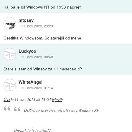
Kaj pa je bil
Windows NT
od 1993 naprej?
mtosev
::
11. nov 2023, 23:29
Čestitka Windowsom. So starejši od mene.
Luckyoo
::
12. nov 2023, 00:48
Starejši sem od Winsov za 11 mesecev. :P
WhiteAngel
::
12. nov 2023, 01:14
kixs
je
11. nov 2023 ob 23:25
izjavil
:
DOS-a so sicer sicer otresli šele z Windows XP
Ojoj... kdo je to pisal!?