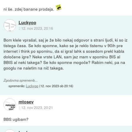
ni še. zdej banane prodaja.
Luckyoo
::
12. nov 2023, 20:16
Bom klele vprašal, saj je že bilo nekaj odgovor s strani ljudi, ki so iz
tistega časa. Se kdo spomne, kako se je reklo tistemu v 90ih pre
internet i think po spominu, da si igral lahk s sosedom prekl kabla
določene igre? Neke vrste LAN, sam jaz mam v spominu BIS al
BBIS al neki takega? Se kdo spomne mogoče? Rabim neki, pa na
googlu ne naletim na nič takega.
Zgodovina sprememb…
spremenilo:
Luckyoo
(
12. nov 2023 ob 20:16
)
mtosev
::
12. nov 2023, 20:21
BBS ugibam?