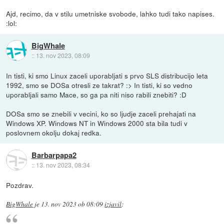
Ajd, recimo, da v stilu umetniske svobode, lahko tudi tako napises.
:lol:
BigWhale
::
13. nov 2023, 08:09
In tisti, ki smo Linux zaceli uporabljati s prvo SLS distribucijo leta
1992, smo se DOSa otresli ze takrat? :> In tisti, ki so vedno
uporabljali samo Mace, so ga pa niti niso rabili znebiti? :D
DOSa smo se znebili v vecini, ko so ljudje zaceli prehajati na
Windows XP. Windows NT in Windows 2000 sta bila tudi v
poslovnem okolju dokaj redka.
Barbarpapa2
::
13. nov 2023, 08:34
Pozdrav.
BigWhale
je
13. nov 2023 ob 08:09
izjavil
: