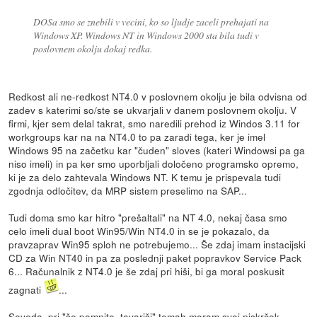
DOSa smo se znebili v vecini, ko so ljudje zaceli prehajati na
Windows XP. Windows NT in Windows 2000 sta bila tudi v
poslovnem okolju dokaj redka.
Redkost ali ne-redkost NT4.0 v poslovnem okolju je bila odvisna od
zadev s katerimi so/ste se ukvarjali v danem poslovnem okolju. V
firmi, kjer sem delal takrat, smo naredili prehod iz Windos 3.11 for
workgroups kar na na NT4.0 to pa zaradi tega, ker je imel
Windows 95 na začetku kar "čuden" sloves (kateri Windowsi pa ga
niso imeli) in pa ker smo uporbljali določeno programsko opremo,
ki je za delo zahtevala Windows NT. K temu je prispevala tudi
zgodnja odločitev, da MRP sistem preselimo na SAP...
Tudi doma smo kar hitro "prešaltali" na NT 4.0, nekaj časa smo
celo imeli dual boot Win95/Win NT4.0 in se je pokazalo, da
pravzaprav Win95 sploh ne potrebujemo... Še zdaj imam instacijski
CD za Win NT40 in pa za poslednji paket popravkov Service Pack
6... Računalnik z NT4.0 je še zdaj pri hiši, bi ga moral poskusit
zagnati
...
Seveda, pri "še pomnite, tovariši" temah moram svoj piskrček