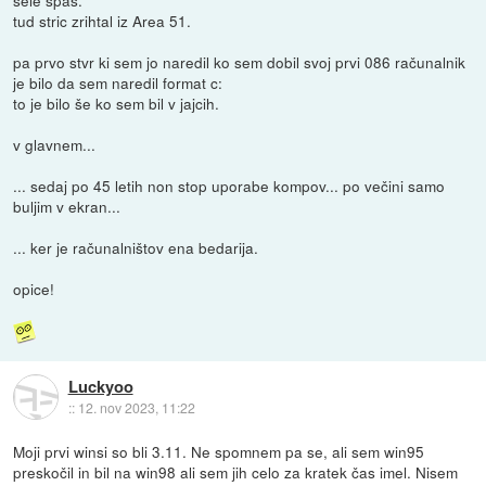
tud stric zrihtal iz Area 51.
pa prvo stvr ki sem jo naredil ko sem dobil svoj prvi 086 računalnik
je bilo da sem naredil format c:
to je bilo še ko sem bil v jajcih.
v glavnem...
... sedaj po 45 letih non stop uporabe kompov... po večini samo
buljim v ekran...
... ker je računalništov ena bedarija.
opice!
Luckyoo
::
12. nov 2023, 11:22
Moji prvi winsi so bli 3.11. Ne spomnem pa se, ali sem win95
preskočil in bil na win98 ali sem jih celo za kratek čas imel. Nisem