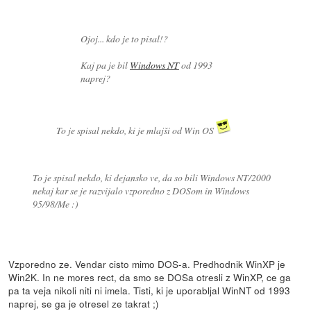
Ojoj... kdo je to pisal!?
Kaj pa je bil
Windows NT
od 1993
naprej?
To je spisal nekdo, ki je mlajši od Win OS
To je spisal nekdo, ki dejansko ve, da so bili Windows NT/2000
nekaj kar se je razvijalo vzporedno z DOSom in Windows
95/98/Me :)
Vzporedno ze. Vendar cisto mimo DOS-a. Predhodnik WinXP je
Win2K. In ne mores rect, da smo se DOSa otresli z WinXP, ce ga
pa ta veja nikoli niti ni imela. Tisti, ki je uporabljal WinNT od 1993
naprej, se ga je otresel ze takrat ;)