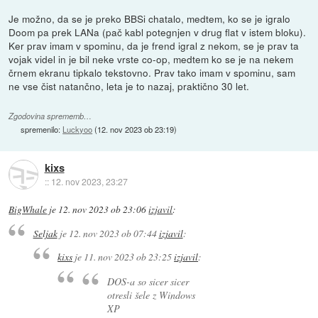
Je možno, da se je preko BBSi chatalo, medtem, ko se je igralo
Doom pa prek LANa (pač kabl potegnjen v drug flat v istem bloku).
Ker prav imam v spominu, da je frend igral z nekom, se je prav ta
vojak videl in je bil neke vrste co-op, medtem ko se je na nekem
črnem ekranu tipkalo tekstovno. Prav tako imam v spominu, sam
ne vse čist natančno, leta je to nazaj, praktično 30 let.
Zgodovina sprememb…
spremenilo:
Luckyoo
(
12. nov 2023 ob 23:19
)
kixs
::
12. nov 2023, 23:27
BigWhale
je
12. nov 2023 ob 23:06
izjavil
:
Seljak
je
12. nov 2023 ob 07:44
izjavil
:
kixs
je
11. nov 2023 ob 23:25
izjavil
:
DOS-a so sicer sicer
otresli šele z Windows
XP