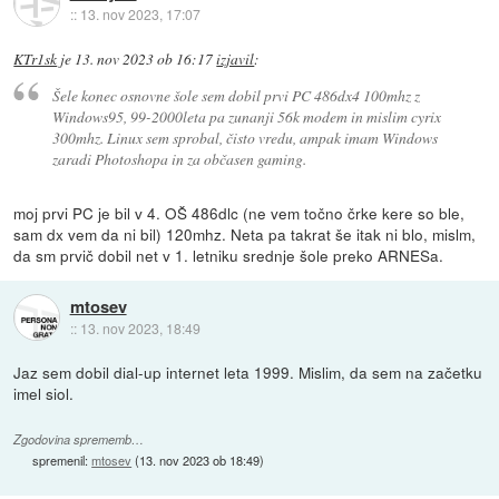
::
13. nov 2023, 17:07
KTr1sk
je
13. nov 2023 ob 16:17
izjavil
:
Šele konec osnovne šole sem dobil prvi PC 486dx4 100mhz z
Windows95, 99-2000leta pa zunanji 56k modem in mislim cyrix
300mhz. Linux sem sprobal, čisto vredu, ampak imam Windows
zaradi Photoshopa in za občasen gaming.
moj prvi PC je bil v 4. OŠ 486dlc (ne vem točno črke kere so ble,
sam dx vem da ni bil) 120mhz. Neta pa takrat še itak ni blo, mislm,
da sm prvič dobil net v 1. letniku srednje šole preko ARNESa.
mtosev
::
13. nov 2023, 18:49
Jaz sem dobil dial-up internet leta 1999. Mislim, da sem na začetku
imel siol.
Zgodovina sprememb…
spremenil:
mtosev
(
13. nov 2023 ob 18:49
)