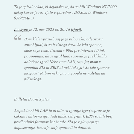
To je spisal nekdo, ki dejansko ve, da so bili Windows NT/2000
nekaj kar se je razvijalo vzporedno z DOSom in Windows
95/98/Me :)
Luckyoo
je
12. nov 2023 ob 20:16
izjavil
:
Bom klele vprašal, saj je že bilo nekaj odgovor s
strani ljudi, ki so iz tistega časa. Se kdo spomne,
kako se je reklo tistemu v 90ih pre internet i think
po spominu, da si igral lahk s sosedom prekl kabla
določene igre? Neke vrste LAN, sam jaz mam v
spominu BIS al BBIS al neki takega? Se kdo spomne
mogoče? Rabim neki, pa na googlu ne naletim na
nič takega.
Bulletin Board System
Ampak to ni bil LAN in ni bilo za igranje iger (ceprav se je
kaksna tekstovna igra tudi lahko odigrala). BBSi so bili bolj
predhodniki forumov kot je tale. Slo je v glavnem za
doposovanje, izmenjevanje sporocil in datotek.