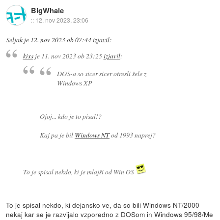
BigWhale
::
12. nov 2023, 23:06
Seljak
je
12. nov 2023 ob 07:44
izjavil
:
kixs
je
11. nov 2023 ob 23:25
izjavil
:
DOS-a so sicer sicer otresli šele z
Windows XP
Ojoj... kdo je to pisal!?
Kaj pa je bil
Windows NT
od 1993 naprej?
To je spisal nekdo, ki je mlajši od Win OS
To je spisal nekdo, ki dejansko ve, da so bili Windows NT/2000
nekaj kar se je razvijalo vzporedno z DOSom in Windows 95/98/Me