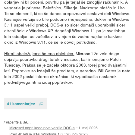
dolarjev ni bil poceni, povrhu pa je terjal še zmogljiv računalnik. A
vendarle je prinesel Beležnico, Slikarja, Nadzorno ploščo in Uro.
To so elementi, ki so še danes prepoznavni sestavni deli Windows.
Kasnejše verzije so bile podobno (ne)uspešne, dokler ni Windows
3.11 uspel veliki preboj. DOS-a so sicer domači uporabniki sicer
otresli šele z Windows XP, današnji Windows 11 pa je svetlobna
leta oddaljen od začetkov, a v njem še vedno najdemo kakšno
okno iz Windows 3.11,
če se le dovolj potrudimo
.
Hkrati obeležujemo še eno obletnico.
Microsoft že zelo dolgo
objavlja popravke drugi torek v mesecu, kar imenujemo Patch
Tuesday. Praksa se je začela oktobra 2003, torej pred dvajsetimi
leti. Popravke so izdajali že pred tem, a neredno. Bill Gates je nato
leta 2002 poslal interno okrožnico, ki vzpodbudila nastanek
predvidljivega ritma izdaj popravkov.
41 komentarjev
Preberite si še…
Microsoft odprl kodo prve verzije DOS-a
::
1. maj 2026
Pred 40 leti je izšel Windows 1.0
::
20. nov 2025