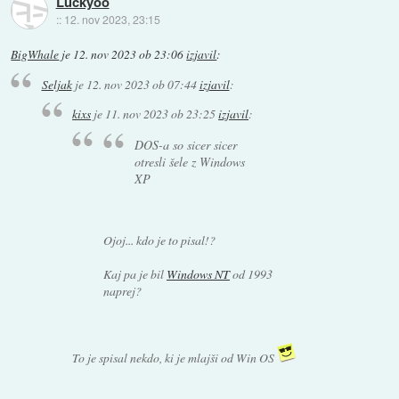
Luckyoo
::
12. nov 2023, 23:15
BigWhale
je
12. nov 2023 ob 23:06
izjavil
:
Seljak
je
12. nov 2023 ob 07:44
izjavil
:
kixs
je
11. nov 2023 ob 23:25
izjavil
:
DOS-a so sicer sicer
otresli šele z Windows
XP
Ojoj... kdo je to pisal!?
Kaj pa je bil
Windows NT
od 1993
naprej?
To je spisal nekdo, ki je mlajši od Win OS