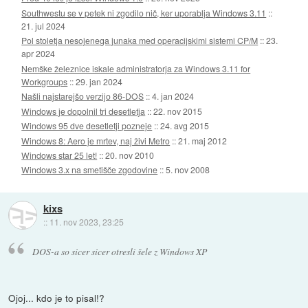
Southwestu se v petek ni zgodilo nič, ker uporablja Windows 3.11
::
21. jul 2024
Pol stoletja nesojenega junaka med operacijskimi sistemi CP/M
::
23.
apr 2024
Nemške železnice iskale administratorja za Windows 3.11 for
Workgroups
::
29. jan 2024
Našli najstarejšo verzijo 86-DOS
::
4. jan 2024
Windows je dopolnil tri desetletja
::
22. nov 2015
Windows 95 dve desetletji pozneje
::
24. avg 2015
Windows 8: Aero je mrtev, naj živi Metro
::
21. maj 2012
Windows star 25 let!
::
20. nov 2010
Windows 3.x na smetišče zgodovine
::
5. nov 2008
kixs
::
11. nov 2023, 23:25
DOS-a so sicer sicer otresli šele z Windows XP
Ojoj... kdo je to pisal!?