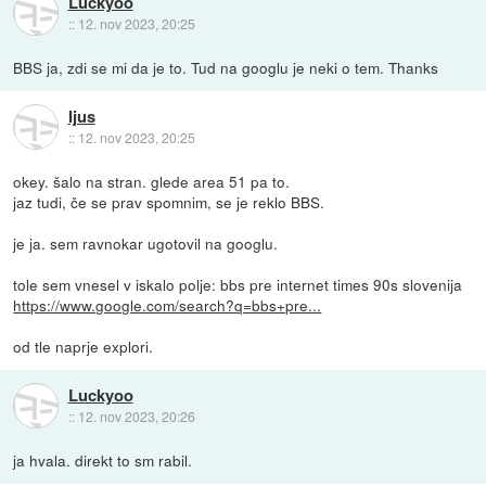
Luckyoo
::
12. nov 2023, 20:25
BBS ja, zdi se mi da je to. Tud na googlu je neki o tem. Thanks
Ijus
::
12. nov 2023, 20:25
okey. šalo na stran. glede area 51 pa to.
jaz tudi, če se prav spomnim, se je reklo BBS.
je ja. sem ravnokar ugotovil na googlu.
tole sem vnesel v iskalo polje: bbs pre internet times 90s slovenija
https://www.google.com/search?q=bbs+pre...
od tle naprje explori.
Luckyoo
::
12. nov 2023, 20:26
ja hvala. direkt to sm rabil.