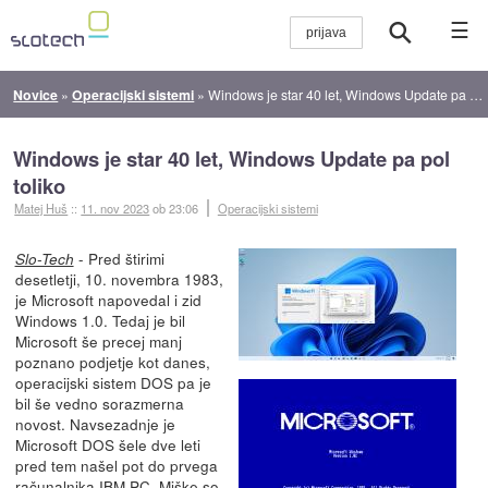
☰
Novice
»
Operacijski sistemi
»
Windows je star 40 let, Windows Update pa pol toliko
Windows je star 40 let, Windows Update pa pol
toliko
Matej Huš
::
11. nov 2023
ob 23:06
Operacijski sistemi
- Pred štirimi
Slo-Tech
desetletji, 10. novembra 1983,
je Microsoft napovedal i zid
Windows 1.0. Tedaj je bil
Microsoft še precej manj
poznano podjetje kot danes,
operacijski sistem DOS pa je
bil še vedno sorazmerna
novost. Navsezadnje je
Microsoft DOS šele dve leti
pred tem našel pot do prvega
računalnika IBM PC. Miške so