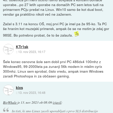
uporabe...po 27 letih uporabe na domačih PC sem letos tudi na
primarnem PCju prešel na Linux. Win10 samo še kot dual boot,
vendar ga praktično nikoli več ne zaženem.
Začel s 3.11 na koncu OŠ, moj prvi PC je imel pa že 95-ko. Ta PC
še hranim kot muzejski primerek, ampak če se ne motim je zdaj gor
98SE. Bo potrebno probat, če to še zalaufa.
KTr1sk
::
13. nov 2023, 16:17
Šele konec osnovne šole sem dobil prvi PC 486dx4 100mhz z
Windows95, 99-2000leta pa zunanji 56k modem in mislim cyrix
300mhz. Linux sem sprobal, čisto vredu, ampak imam Windows
zaradi Photoshopa in za občasen gaming.
kixs
::
13. nov 2023, 16:48
BigWhale
je
13. nov 2023 ob 08:09
izjavil
:
In tisti, ki smo Linux zaceli uporabljati s prvo SLS distribucijo