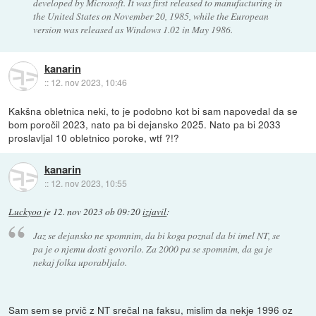
developed by Microsoft. It was first released to manufacturing in
the United States on November 20, 1985, while the European
version was released as Windows 1.02 in May 1986.
kanarin
::
12. nov 2023, 10:46
Kakšna obletnica neki, to je podobno kot bi sam napovedal da se
bom poročil 2023, nato pa bi dejansko 2025. Nato pa bi 2033
proslavljal 10 obletnico poroke, wtf ?!?
kanarin
::
12. nov 2023, 10:55
Luckyoo
je
12. nov 2023 ob 09:20
izjavil
:
Jaz se dejansko ne spomnim, da bi koga poznal da bi imel NT, se
pa je o njemu dosti govorilo. Za 2000 pa se spomnim, da ga je
nekaj folka uporabljalo.
Sam sem se prvič z NT srečal na faksu, mislim da nekje 1996 oz