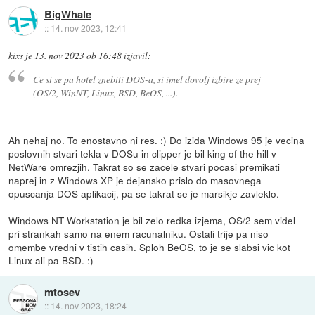
BigWhale
::
14. nov 2023, 12:41
kixs
je
13. nov 2023 ob 16:48
izjavil
:
Ce si se pa hotel znebiti DOS-a, si imel dovolj izbire ze prej
(OS/2, WinNT, Linux, BSD, BeOS, ...).
Ah nehaj no. To enostavno ni res. :) Do izida Windows 95 je vecina
poslovnih stvari tekla v DOSu in clipper je bil king of the hill v
NetWare omrezjih. Takrat so se zacele stvari pocasi premikati
naprej in z Windows XP je dejansko prislo do masovnega
opuscanja DOS aplikacij, pa se takrat se je marsikje zavleklo.
Windows NT Workstation je bil zelo redka izjema, OS/2 sem videl
pri strankah samo na enem racunalniku. Ostali trije pa niso
omembe vredni v tistih casih. Sploh BeOS, to je se slabsi vic kot
Linux ali pa BSD. :)
mtosev
::
14. nov 2023, 18:24