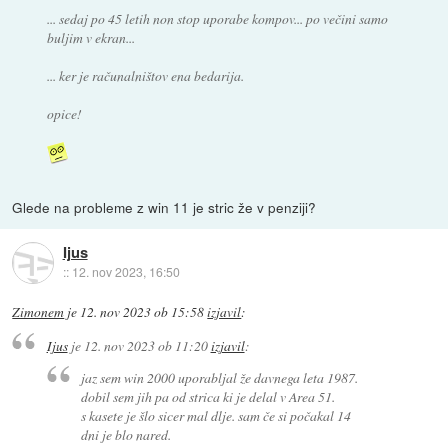
... sedaj po 45 letih non stop uporabe kompov... po večini samo
buljim v ekran...
... ker je računalništov ena bedarija.
opice!
Glede na probleme z win 11 je stric že v penziji?
Ijus
::
12. nov 2023, 16:50
Zimonem
je
12. nov 2023 ob 15:58
izjavil
:
Ijus
je
12. nov 2023 ob 11:20
izjavil
:
jaz sem win 2000 uporabljal že davnega leta 1987.
dobil sem jih pa od strica ki je delal v Area 51.
s kasete je šlo sicer mal dlje. sam če si počakal 14
dni je blo nared.