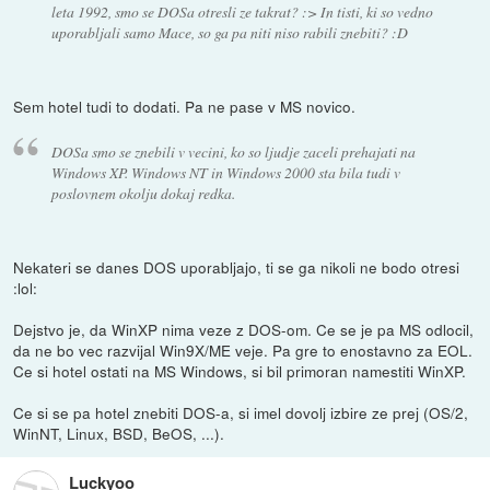
leta 1992, smo se DOSa otresli ze takrat? :> In tisti, ki so vedno
uporabljali samo Mace, so ga pa niti niso rabili znebiti? :D
Sem hotel tudi to dodati. Pa ne pase v MS novico.
DOSa smo se znebili v vecini, ko so ljudje zaceli prehajati na
Windows XP. Windows NT in Windows 2000 sta bila tudi v
poslovnem okolju dokaj redka.
Nekateri se danes DOS uporabljajo, ti se ga nikoli ne bodo otresi
:lol:
Dejstvo je, da WinXP nima veze z DOS-om. Ce se je pa MS odlocil,
da ne bo vec razvijal Win9X/ME veje. Pa gre to enostavno za EOL.
Ce si hotel ostati na MS Windows, si bil primoran namestiti WinXP.
Ce si se pa hotel znebiti DOS-a, si imel dovolj izbire ze prej (OS/2,
WinNT, Linux, BSD, BeOS, ...).
Luckyoo