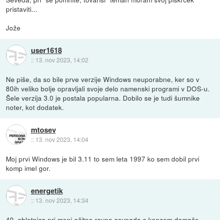
pristaviti...
Jože
user1618
::
13. nov 2023, 14:02
Ne piše, da so bile prve verzije Windows neuporabne, ker so v
80ih veliko bolje opravljali svoje delo namenski programi v DOS-u.
Šele verzija 3.0 je postala popularna. Dobilo se je tudi šumnike
noter, kot dodatek.
mtosev
::
13. nov 2023, 14:04
Moj prvi Windows je bil 3.11 to sem leta 1997 ko sem dobil prvi
komp imel gor.
energetik
::
13. nov 2023, 14:34
40. obletnica pri meni očitno ravno sovpada s koncem domače