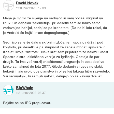
David Novak
::
20. nov 2023, 17:39
Mene je motilo že siljenje na sedmico in sem počasi migriral na
linux. Ob debaklu "telemetrije" pri desetki sem se lahko samo
zadovoljno hahljal, sedaj se pa krohotam. (Da ne bi kdo rekel, da
je Android še hujši, imam degooglanega.)
Sedmico se je še dalo s skrbnim izločanjem updatov držati pod
kontrolo, pri desetki je pa skupnost že začela izločati spyware in
izdajati svoje "distrote". Nekajkrat sem prijateljem že naložil Ghost
Spectre distro, okleščeno verzijo za igričarje. Obstaja še par
drugih. Ta ima več verzij okleščenosti programja in posodobitve
lahko zamakneš do leta 2077. Glede dodanih virusov ne skrbi,
hekerji imajo svojo dostojanstvo in bi se kaj takega hitro razvedelo.
Vsi računalniki, ki sem jih naložil, delujejo bp že kakšni dve leti.
BigWhale
::
21. nov 2023, 08:37
Pojdite se na IRC prepucavat.