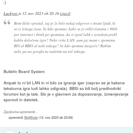
:)
Luckyoo
je
12. nov 2023 ob 20:16
izjavil
:
Bom klele vprašal, saj je že bilo nekaj odgovor s strani ljudi, ki
so iz tistega časa. Se kdo spomne, kako se je reklo tistemu v 90ih
pre internet i think po spominu, da si igral lahk s sosedom prekl
kabla določene igre? Neke vrste LAN, sam jaz mam v spominu
BIS al BBIS al neki takega? Se kdo spomne mogoče? Rabim
neki, pa na googlu ne naletim na nič takega.
Bulletin Board System
Ampak to ni bil LAN in ni bilo za igranje iger (ceprav se je kaksna
tekstovna igra tudi lahko odigrala). BBSi so bili bolj predhodniki
forumov kot je tale. Slo je v glavnem za doposovanje, izmenjevanje
sporocil in datotek.
Zgodovina sprememb…
spremenil:
BigWhale
(
12. nov 2023 ob 23:09
)