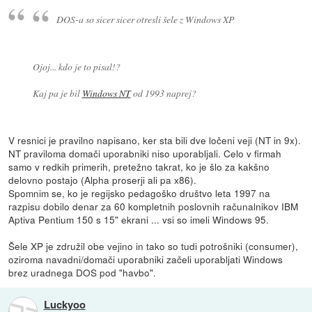
DOS-a so sicer sicer otresli šele z Windows XP
Ojoj... kdo je to pisal!?
Kaj pa je bil
Windows NT
od 1993 naprej?
V resnici je pravilno napisano, ker sta bili dve ločeni veji (NT in 9x).
NT praviloma domači uporabniki niso uporabljali. Celo v firmah
samo v redkih primerih, pretežno takrat, ko je šlo za kakšno
delovno postajo (Alpha proserji ali pa x86).
Spomnim se, ko je regijsko pedagoško društvo leta 1997 na
razpisu dobilo denar za 60 kompletnih poslovnih računalnikov IBM
Aptiva Pentium 150 s 15" ekrani ... vsi so imeli Windows 95.
Šele XP je združil obe vejino in tako so tudi potrošniki (consumer),
oziroma navadni/domači uporabniki začeli uporabljati Windows
brez uradnega DOS pod "havbo".
Luckyoo