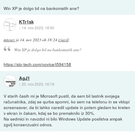
Win XP je dolgo bil na bankomatih ane?
KTr1sk
::
14. nov 2023, 18:50
mtosev
je
14. nov 2023 ob 18:24
izjavil
:
Win XP je dolgo bil na bankomatih ane?
https://slo-tech.com/novice/t594158
AgJ1
::
20. nov 2023, 16:19
V starih časih mi je Microsoft pustil, da sem bil lastnik svojega
računalnika, zdaj se qurba spomni, ko sem na telefonu in se vklopi
screensaver, da bi lahko naredil update in potem gledam ko kreten
v ekran in čakam, kdaj se bo premaknilo iz 30%.
Na sedmici in navzdol ni bilo Windows Update posilstva ampak
zgolj konsenzualni odnos.