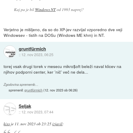
Kaj pa je bil
Windows NT
od 1993 naprej?
Verjetno je mišljeno, da so do XP-jev razvijal vzporedno dve veji
Windowsev - tistih na DOSu (Windows ME khm) in NT.
gruntfürmich
::
12. nov 2023, 06:25
torej vsak drugi torek v mesecu mikro$oft beleži naval klicev na
njihov podporni center, ker 'nič' več ne dela...
Zgodovina sprememb…
spremenil:
gruntfürmich
(
12. nov 2023 ob 06:26
)
Seljak
::
12. nov 2023, 07:44
kixs
je
11. nov 2023 ob 23:25
izjavil
: