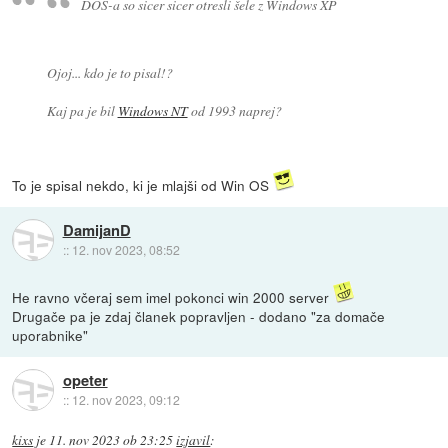
DOS-a so sicer sicer otresli šele z Windows XP
Ojoj... kdo je to pisal!?
Kaj pa je bil
Windows NT
od 1993 naprej?
To je spisal nekdo, ki je mlajši od Win OS
DamijanD
::
12. nov 2023, 08:52
He ravno včeraj sem imel pokonci win 2000 server
Drugače pa je zdaj članek popravljen - dodano "za domače
uporabnike"
opeter
::
12. nov 2023, 09:12
kixs
je
11. nov 2023 ob 23:25
izjavil
: