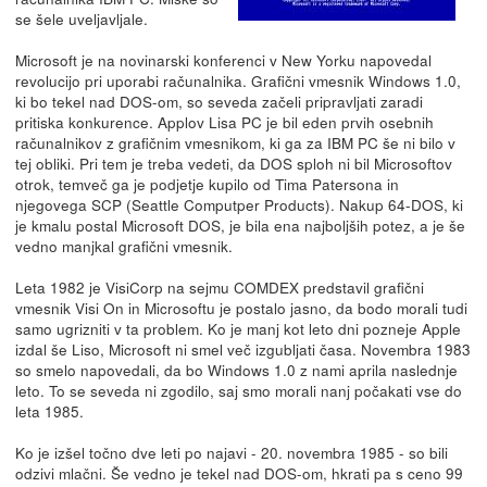
se šele uveljavljale.
Microsoft je na novinarski konferenci v New Yorku napovedal
revolucijo pri uporabi računalnika. Grafični vmesnik Windows 1.0,
ki bo tekel nad DOS-om, so seveda začeli pripravljati zaradi
pritiska konkurence. Applov Lisa PC je bil eden prvih osebnih
računalnikov z grafičnim vmesnikom, ki ga za IBM PC še ni bilo v
tej obliki. Pri tem je treba vedeti, da DOS sploh ni bil Microsoftov
otrok, temveč ga je podjetje kupilo od Tima Patersona in
njegovega SCP (Seattle Computper Products). Nakup 64-DOS, ki
je kmalu postal Microsoft DOS, je bila ena najboljših potez, a je še
vedno manjkal grafični vmesnik.
Leta 1982 je VisiCorp na sejmu COMDEX predstavil grafični
vmesnik Visi On in Microsoftu je postalo jasno, da bodo morali tudi
samo ugrizniti v ta problem. Ko je manj kot leto dni pozneje Apple
izdal še Liso, Microsoft ni smel več izgubljati časa. Novembra 1983
so smelo napovedali, da bo Windows 1.0 z nami aprila naslednje
leto. To se seveda ni zgodilo, saj smo morali nanj počakati vse do
leta 1985.
Ko je izšel točno dve leti po najavi - 20. novembra 1985 - so bili
odzivi mlačni. Še vedno je tekel nad DOS-om, hkrati pa s ceno 99