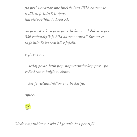
pa prvi wordstar sme imel že leta 1978 ko sem se
rodil. to je bilo šele špas.
tud stric zrihtal iz Area 51.
pa prvo stvr ki sem jo naredil ko sem dobil svoj prvi
086 računalnik je bilo da sem naredil format c:
to je bilo še ko sem bil v jajcih.
v glavnem...
... sedaj po 45 letih non stop uporabe kompov... po
večini samo buljim v ekran...
... ker je računalništov ena bedarija.
opice!
Glede na probleme z win 11 je stric že v penziji?