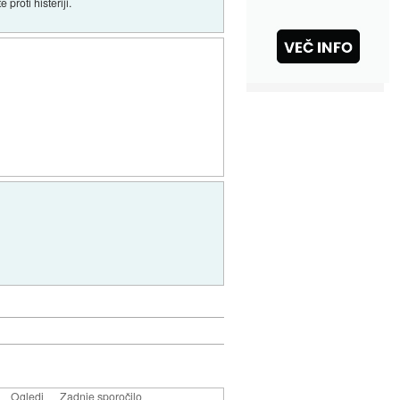
proti histeriji.
Ogledi
Zadnje sporočilo