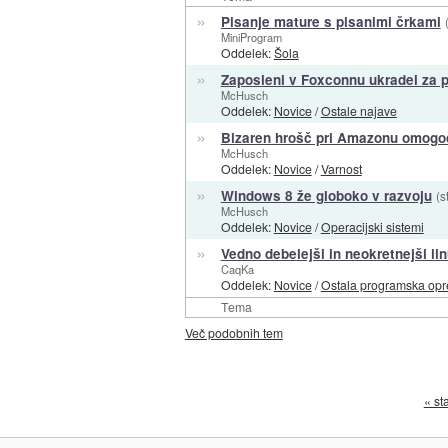
»
Pisanje mature s pisanimi črkami
MiniProgram
Oddelek:
Šola
»
Zaposleni v Foxconnu ukradel za p
McHusch
Oddelek:
Novice
/
Ostale najave
»
Bizaren hrošč pri Amazonu omogo
McHusch
Oddelek:
Novice
/
Varnost
»
Windows 8 že globoko v razvoju
(s
McHusch
Oddelek:
Novice
/
Operacijski sistemi
»
Vedno debelejši in neokretnejši li
CaqKa
Oddelek:
Novice
/
Ostala programska op
Tema
Več podobnih tem
« st