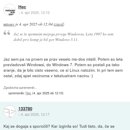
Hec
::
4. apr 2025, 12:10
mtosev
je
4. apr 2025 ob 12:04
izjavil
:
Jaz se še spomnim mojega prvega Windowsa. Leta 1997 ko sem
dobil prvi komp je bil gor Windows 3.11.
Jaz sem pa na prvem se prav veselo ms-dos mlatil. Potem so leta
prevladovali Windowsi, do Windows 7. Potem so postali pa tako
sranje, da je bilo cisto vseeno, ce si Linux nalozim. In pri tem sem
ostal, zdaj spet vecinoma v tekstualnem nacinu :)
Zgodovina sprememb…
spremenilo:
Hec
(
4. apr 2025 ob 12:10
)
133780
::
4. apr 2025, 12:17
Kaj se dogaja s sporočili? Kar izginila so! Tudi tisto, da, če se