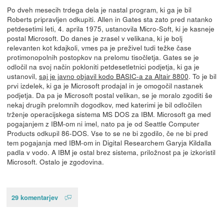
Po dveh mesecih trdega dela je nastal program, ki ga je bil
Roberts pripravljen odkupiti. Allen in Gates sta zato pred natanko
petdesetimi leti, 4. aprila 1975, ustanovila Micro-Soft, ki je kasneje
postal Microsoft. Do danes je zrasel v velikana, ki je bolj
relevanten kot kdajkoli, vmes pa je preživel tudi težke čase
protimonopolnih postopkov na prelomu tisočletja. Gates se je
odločil na svoj način pokloniti petdesetletnici podjetja, ki ga je
ustanovil,
saj je javno objavil kodo BASIC-a za Altair 8800
. To je bil
prvi izdelek, ki ga je Microsoft prodajal in je omogočil nastanek
podjetja. Da pa je Microsoft postal velikan, se je moralo zgoditi še
nekaj drugih prelomnih dogodkov, med katerimi je bil odločilen
trženje operacijskega sistema MS DOS za IBM. Microsoft ga med
pogajanjem z IBM-om ni imel, nato pa je od Seattle Computer
Products odkupil 86-DOS. Vse to se ne bi zgodilo, če ne bi pred
tem pogajanja med IBM-om in Digital Researchem Garyja Kildalla
padla v vodo. A IBM je ostal brez sistema, priložnost pa je izkoristil
Microsoft. Ostalo je zgodovina.
29 komentarjev