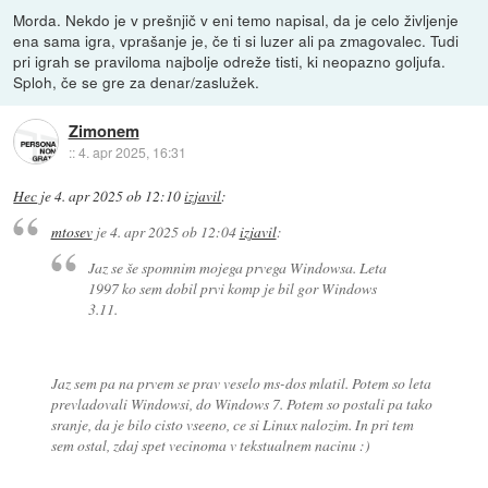
Morda. Nekdo je v prešnjič v eni temo napisal, da je celo življenje
ena sama igra, vprašanje je, če ti si luzer ali pa zmagovalec. Tudi
pri igrah se praviloma najbolje odreže tisti, ki neopazno goljufa.
Sploh, če se gre za denar/zaslužek.
Zimonem
::
4. apr 2025, 16:31
Hec
je
4. apr 2025 ob 12:10
izjavil
:
mtosev
je
4. apr 2025 ob 12:04
izjavil
:
Jaz se še spomnim mojega prvega Windowsa. Leta
1997 ko sem dobil prvi komp je bil gor Windows
3.11.
Jaz sem pa na prvem se prav veselo ms-dos mlatil. Potem so leta
prevladovali Windowsi, do Windows 7. Potem so postali pa tako
sranje, da je bilo cisto vseeno, ce si Linux nalozim. In pri tem
sem ostal, zdaj spet vecinoma v tekstualnem nacinu :)