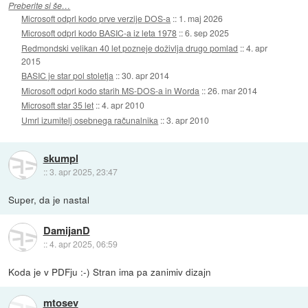
Preberite si še…
Microsoft odprl kodo prve verzije DOS-a
::
1. maj 2026
Microsoft odprl kodo BASIC-a iz leta 1978
::
6. sep 2025
Redmondski velikan 40 let pozneje doživlja drugo pomlad
::
4. apr
2015
BASIC je star pol stoletja
::
30. apr 2014
Microsoft odprl kodo starih MS-DOS-a in Worda
::
26. mar 2014
Microsoft star 35 let
::
4. apr 2010
Umrl izumitelj osebnega računalnika
::
3. apr 2010
skumpl
::
3. apr 2025, 23:47
Super, da je nastal
DamijanD
::
4. apr 2025, 06:59
Koda je v PDFju :-) Stran ima pa zanimiv dizajn
mtosev