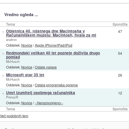
Vredno ogleda ...
Tema
Sporočila
»
Obletnica 40. rojstnega dne Macintosha v
47
Računalniškem muzeju: Macintosh, hvala za mi
anatron
Oddelek:
Novice
/
Apple iPhone/iPad/iPod
»
Redmondski velikan 40 let pozneje doživlja drugo
54
pomlad
McHusch
Oddelek:
Novice
/
Ostale najave
»
Microsoft star 35 let
26
McHusch
Oddelek:
Novice
/
Ostala programska oprema
»
Umrl izumitelj osebnega računalnika
12
PrimozR
Oddelek:
Novice
/
--Nerazporejeno--
Tema
Sporočila
Več podobnih tem