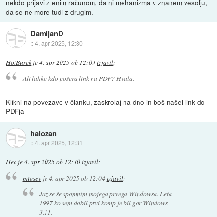
nekdo prijavi z enim računom, da ni mehanizma v znanem vesolju,
da se ne more tudi z drugim.
DamijanD
::
4. apr 2025, 12:30
HotBurek
je
4. apr 2025 ob 12:09
izjavil
:
Ali lahko kdo pošera link na PDF? Hvala.
Klikni na povezavo v članku, zaskrolaj na dno in boš našel link do
PDFja
halozan
::
4. apr 2025, 12:31
Hec
je
4. apr 2025 ob 12:10
izjavil
:
mtosev
je
4. apr 2025 ob 12:04
izjavil
:
Jaz se še spomnim mojega prvega Windowsa. Leta
1997 ko sem dobil prvi komp je bil gor Windows
3.11.