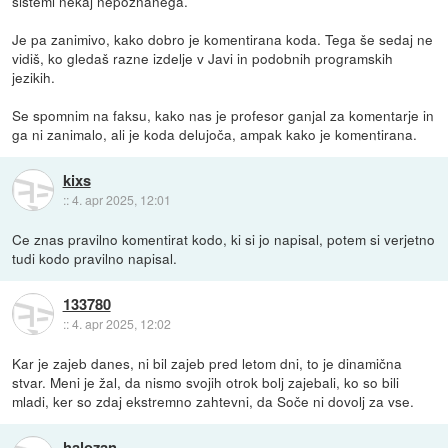
sistemi nekaj nepoznanega.
Je pa zanimivo, kako dobro je komentirana koda. Tega še sedaj ne
vidiš, ko gledaš razne izdelje v Javi in podobnih programskih
jezikih.
Se spomnim na faksu, kako nas je profesor ganjal za komentarje in
ga ni zanimalo, ali je koda delujoča, ampak kako je komentirana.
kixs
::
4. apr 2025, 12:01
Ce znas pravilno komentirat kodo, ki si jo napisal, potem si verjetno
tudi kodo pravilno napisal.
133780
::
4. apr 2025, 12:02
Kar je zajeb danes, ni bil zajeb pred letom dni, to je dinamična
stvar. Meni je žal, da nismo svojih otrok bolj zajebali, ko so bili
mladi, ker so zdaj ekstremno zahtevni, da Soče ni dovolj za vse.
halozan