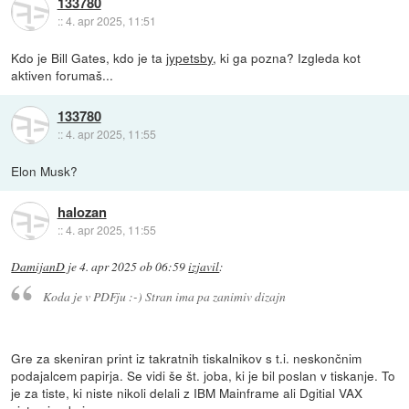
133780
::
4. apr 2025, 11:51
Kdo je Bill Gates, kdo je ta
jypetsby
, ki ga pozna? Izgleda kot
aktiven forumaš...
133780
::
4. apr 2025, 11:55
Elon Musk?
halozan
::
4. apr 2025, 11:55
DamijanD
je
4. apr 2025 ob 06:59
izjavil
:
Koda je v PDFju :-) Stran ima pa zanimiv dizajn
Gre za skeniran print iz takratnih tiskalnikov s t.i. neskončnim
podajalcem papirja. Se vidi še št. joba, ki je bil poslan v tiskanje. To
je za tiste, ki niste nikoli delali z IBM Mainframe ali Dgitial VAX