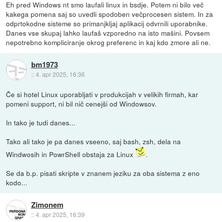
Eh pred Windows nt smo laufali linux in bsdje. Potem ni bilo več
kakega pomena saj so uvedli spodoben večprocesen sistem. In za
odprtokodne sisteme so primanjkljaj aplikacij odvrnili uporabnike.
Danes vse skupaj lahko laufaš vzporedno na isto mašini. Povsem
nepotrebno kompliciranje okrog preferenc in kaj kdo zmore ali ne.
bm1973
::
4. apr 2025, 16:36
Če si hotel Linux uporabljati v produkcijah v velikih firmah, kar
pomeni support, ni bil nič cenejši od Windowsov.
In tako je tudi danes...
Tako ali tako je pa danes vseeno, saj bash, zsh, dela na
Windwosih in PowrShell obstaja za Linux
.
Se da b.p. pisati skripte v znanem jeziku za oba sistema z eno
kodo...
Zimonem
::
4. apr 2025, 16:39