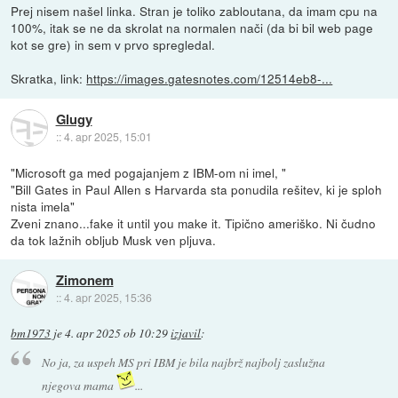
Prej nisem našel linka. Stran je toliko zabloutana, da imam cpu na
100%, itak se ne da skrolat na normalen nači (da bi bil web page
kot se gre) in sem v prvo spregledal.
Skratka, link:
https://images.gatesnotes.com/12514eb8-...
Glugy
::
4. apr 2025, 15:01
"Microsoft ga med pogajanjem z IBM-om ni imel, "
"Bill Gates in Paul Allen s Harvarda sta ponudila rešitev, ki je sploh
nista imela"
Zveni znano...fake it until you make it. Tipično ameriško. Ni čudno
da tok lažnih obljub Musk ven pljuva.
Zimonem
::
4. apr 2025, 15:36
bm1973
je
4. apr 2025 ob 10:29
izjavil
:
No ja, za uspeh MS pri IBM je bila najbrž najbolj zaslužna
njegova mama
...