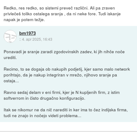
Redko, res redko, so sistemi preveč različni. Ali pa zraven
privlečeš toliko ostalega sranja , da ni neke fore. Tudi iskanje
napak je potem težje.
bm1973
::
4. apr 2025, 16:43
Ponavadi je sranje zaradi zgodovinskih zadev, ki jih nihče noče
urediti.
Recimo, to se dogaja ob nakupih podjetij, kjer samo malo network
porihtajo, da je nakup integriran v mrežo, njihovo sranje pa
ostaja...
Ravno sedaj delam v eni firmi, kjer je N kupljenih firm, z istim
softverrom in čisto drugačno konfiguracijo.
Itak se nikomur ne da nič narediti in ker ima to čez indijska firma,
tudi ne znajo in nočejo videti problema...