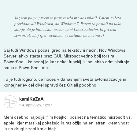
Jaz sem pa na prvem se prav veselo ms-dos mlatil. Potem so leta
prevladovali Windowsi, do Windows 7. Potem so postali pa tako
sranje, da je bilo cisto vseeno, ce si Linux nalozim. In pri tem
sem ostal, zdaj spet vecinoma v tekstualnem nacinu :)
Saj tudi Windows počasi gred na tekstovni način. Nov Windows
Server lahko štartaš brez GUI. Microsot vedno bolj forsira
PowerShell, že sedaj je kar nekaj funckij, ki se lahko administirajo
samo s PowerShell-om.
To je tudi logično, če hočeš v današnjem svetu avtomatizacije in
kontejnerjev cel cikel spravti čez Git ali podobno.
kamiKaZaA
::
4. apr 2025, 12:37
Meni osebno najboljši film kdajkoli posnet na tematiko microsoft vs.
apple, kjer marsikaj pokažejo in razložijo na eni strani kreativnost
in na drugi strani kraje idej: