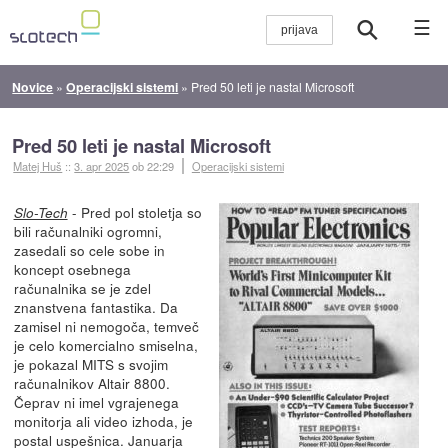
☰
Novice
»
Operacijski sistemi
»
Pred 50 leti je nastal Microsoft
Pred 50 leti je nastal Microsoft
Matej Huš
::
3. apr 2025
ob 22:29
Operacijski sistemi
- Pred pol stoletja so
Slo-Tech
bili računalniki ogromni,
zasedali so cele sobe in
koncept osebnega
računalnika se je zdel
znanstvena fantastika. Da
zamisel ni nemogoča, temveč
je celo komercialno smiselna,
je pokazal MITS s svojim
računalnikov Altair 8800.
Čeprav ni imel vgrajenega
monitorja ali video izhoda, je
postal uspešnica. Januarja