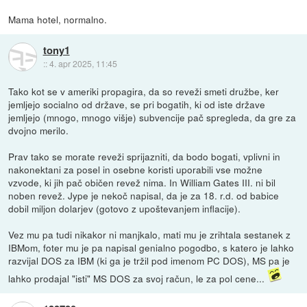
Mama hotel, normalno.
tony1
::
4. apr 2025, 11:45
Tako kot se v ameriki propagira, da so reveži smeti družbe, ker
jemljejo socialno od države, se pri bogatih, ki od iste države
jemljejo (mnogo, mnogo višje) subvencije pač spregleda, da gre za
dvojno merilo.
Prav tako se morate reveži sprijazniti, da bodo bogati, vplivni in
nakonektani za posel in osebne koristi uporabili vse možne
vzvode, ki jih pač običen revež nima. In William Gates III. ni bil
noben revež. Jype je nekoč napisal, da je za 18. r.d. od babice
dobil miljon dolarjev (gotovo z upoštevanjem inflacije).
Vez mu pa tudi nikakor ni manjkalo, mati mu je zrihtala sestanek z
IBMom, foter mu je pa napisal genialno pogodbo, s katero je lahko
razvijal DOS za IBM (ki ga je tržil pod imenom PC DOS), MS pa je
lahko prodajal "isti" MS DOS za svoj račun, le za pol cene...