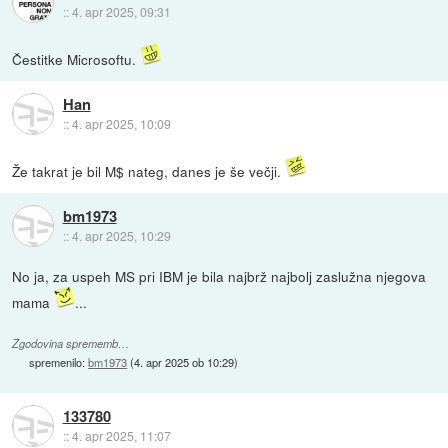
::
4. apr 2025, 09:31
Čestitke Microsoftu.
Han
::
4. apr 2025, 10:09
Že takrat je bil M$ nateg, danes je še večji.
bm1973
::
4. apr 2025, 10:29
No ja, za uspeh MS pri IBM je bila najbrž najbolj zaslužna njegova
mama
...
Zgodovina sprememb…
spremenilo:
bm1973
(
4. apr 2025 ob 10:29
)
133780
::
4. apr 2025, 11:07