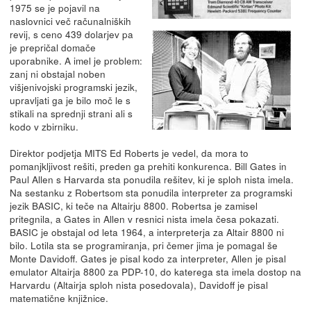
1975 se je pojavil na
naslovnici več računalniških
revij, s ceno 439 dolarjev pa
je prepričal domače
uporabnike. A imel je problem:
zanj ni obstajal noben
višjenivojski programski jezik,
upravljati ga je bilo moč le s
stikali na sprednji strani ali s
kodo v zbirniku.
Direktor podjetja MITS Ed Roberts je vedel, da mora to
pomanjkljivost rešiti, preden ga prehiti konkurenca. Bill Gates in
Paul Allen s Harvarda sta ponudila rešitev, ki je sploh nista imela.
Na sestanku z Robertsom sta ponudila interpreter za programski
jezik BASIC, ki teče na Altairju 8800. Robertsa je zamisel
pritegnila, a Gates in Allen v resnici nista imela česa pokazati.
BASIC je obstajal od leta 1964, a interpreterja za Altair 8800 ni
bilo. Lotila sta se programiranja, pri čemer jima je pomagal še
Monte Davidoff. Gates je pisal kodo za interpreter, Allen je pisal
emulator Altairja 8800 za PDP-10, do katerega sta imela dostop na
Harvardu (Altairja sploh nista posedovala), Davidoff je pisal
matematične knjižnice.