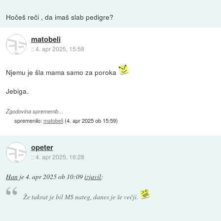
Hočeš reči , da imaš slab pedigre?
matobeli
::
4. apr 2025, 15:58
Njemu je šla mama samo za poroka
Jebiga.
Zgodovina sprememb…
spremenilo:
matobeli
(
4. apr 2025 ob 15:59
)
opeter
::
4. apr 2025, 16:28
Han
je
4. apr 2025 ob 10:09
izjavil
:
Že takrat je bil M$ nateg, danes je še večji.