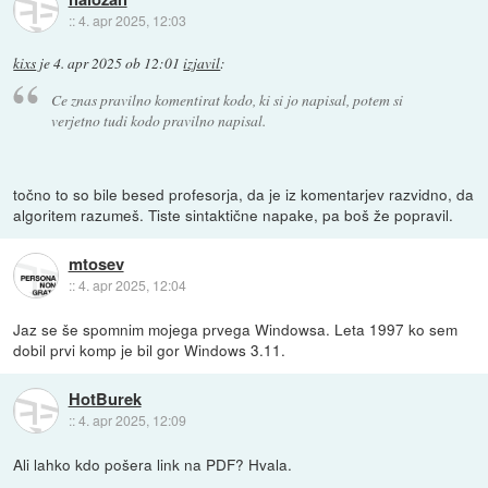
::
4. apr 2025, 12:03
kixs
je
4. apr 2025 ob 12:01
izjavil
:
Ce znas pravilno komentirat kodo, ki si jo napisal, potem si
verjetno tudi kodo pravilno napisal.
točno to so bile besed profesorja, da je iz komentarjev razvidno, da
algoritem razumeš. Tiste sintaktične napake, pa boš že popravil.
mtosev
::
4. apr 2025, 12:04
Jaz se še spomnim mojega prvega Windowsa. Leta 1997 ko sem
dobil prvi komp je bil gor Windows 3.11.
HotBurek
::
4. apr 2025, 12:09
Ali lahko kdo pošera link na PDF? Hvala.