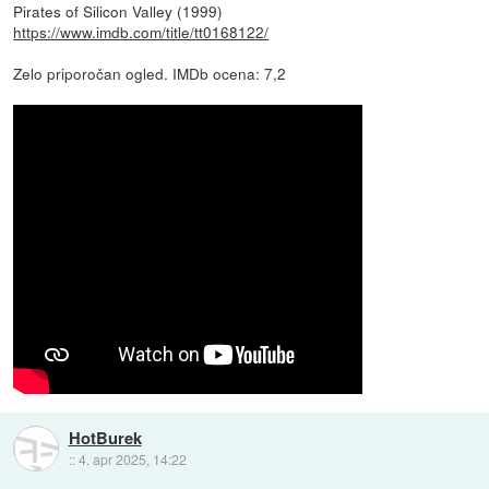
Pirates of Silicon Valley (1999)
https://www.imdb.com/title/tt0168122/
Zelo priporočan ogled. IMDb ocena: 7,2
HotBurek
::
4. apr 2025, 14:22