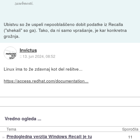
zasebnosti.
Ubistvu so že uspeli nepooblaščeno dobit podatke iz Recalla
("shekali" so ga). Tako, da ni samo vprašanje, je kar konkretna
grožnja.
Invictus
::
13. jun 2024, 08:52
Linux ima to že zdavnaj kot del rešitve...
https://access.redhat.com/documentation...
Vredno ogleda ...
Tema
Sporočila
»
Predogledna verzija Windows Recall je tu
11