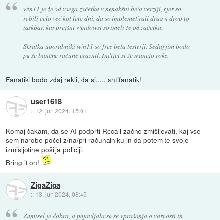
win11 je že od vsega začetka v nenakšni beta verziji, kjer so
rabili celo več kot leto dni, da so implemetirali drag n drop to
taskbar, kar prejšni windowsi so imeli že od začetka.
Skratka uporabniki win11 so free beta testerji. Sedaj jim bodo
pa še bančne račune praznil, Indijci si že manejo roke.
Fanatiki bodo zdaj rekli, da si..... antifanatik!
user1618
::
12. jun 2024, 15:01
Komaj čakam, da se AI podprti Recall začne zmišljevati, kaj vse
sem narobe počel z/na/pri računalniku in da potem te svoje
izmišljotine pošilja policiji.
Bring it on!
ZigaZiga
::
13. jun 2024, 08:45
Zamisel je dobra, a pojavljala so se vprašanja o varnosti in