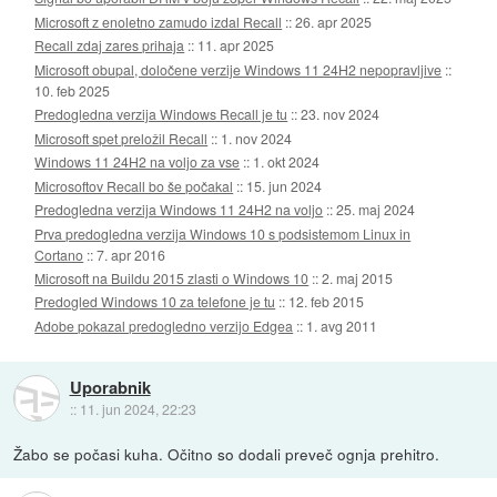
Microsoft z enoletno zamudo izdal Recall
::
26. apr 2025
Recall zdaj zares prihaja
::
11. apr 2025
Microsoft obupal, določene verzije Windows 11 24H2 nepopravljive
::
10. feb 2025
Predogledna verzija Windows Recall je tu
::
23. nov 2024
Microsoft spet preložil Recall
::
1. nov 2024
Windows 11 24H2 na voljo za vse
::
1. okt 2024
Microsoftov Recall bo še počakal
::
15. jun 2024
Predogledna verzija Windows 11 24H2 na voljo
::
25. maj 2024
Prva predogledna verzija Windows 10 s podsistemom Linux in
Cortano
::
7. apr 2016
Microsoft na Buildu 2015 zlasti o Windows 10
::
2. maj 2015
Predogled Windows 10 za telefone je tu
::
12. feb 2015
Adobe pokazal predogledno verzijo Edgea
::
1. avg 2011
Uporabnik
::
11. jun 2024, 22:23
Žabo se počasi kuha. Očitno so dodali preveč ognja prehitro.