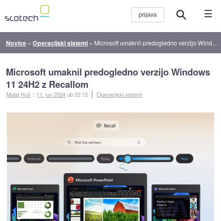
☰
Novice
»
Operacijski sistemi
»
Microsoft umaknil predogledno verzijo Windows 11 24H2 z Recallom
Microsoft umaknil predogledno verzijo Windows
11 24H2 z Recallom
Matej Huš
::
11. jun 2024
ob 22:12
Operacijski sistemi