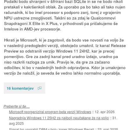
Podatki bodo shranjeni v šifrirani bazi SQLite in se ne bodo nikoli
pretakali v kakršenkoli oblak. Za uporabo pa bo tako ali tako nujen
računalnik, ki bo imel procesor s podporo zanj, torej z vgrajenim
NPU ustrezne zmogljivosti. Takšni so za zdaj le Qualcommovi
Snapdragoni X Elite in X Plus, v prihodnosti pa pričakujemo še
Intelove in AMD-jev procesorje.
Hkrati je Microsoft, ki je zagotovil, da bodo vse novosti na voljo že
v naslednji predogledni verziji, obstoječo umaknil. Iz kanal Release
Preview so odstranili verzijo Windows 11 24H2, kar je precej
pomenljivo. Gre za zadnji kanal pred uradno izdajo, uradno pa
niso razkrili razloga za umik. Pravijo le, da gre za začasno
odločitev, ki bo v naslednjih tednih odpravljena. Kdor je umaknjeno
verzijo že naložil, jo seveda še vedno lahko normalno uporablja.
16 komentarjev
Preberite si še…
Microsoft reorganiziral program beta verzij Windows
::
12. apr 2026
Nagradnja Windows 11 25H2 za najbolj neučakane že na voljo
::
31.
avg 2025
Signal bo uporabil DRM v boju zoper Windows Recall
::
22. maj 2025