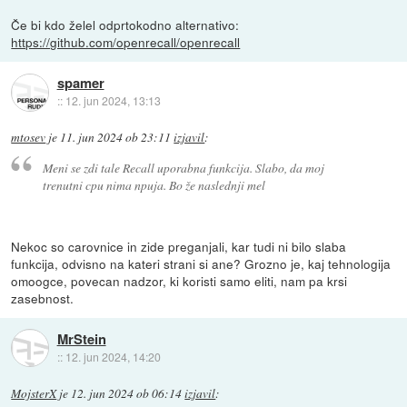
Če bi kdo želel odprtokodno alternativo:
https://github.com/openrecall/openrecall
spamer
::
12. jun 2024, 13:13
mtosev
je
11. jun 2024 ob 23:11
izjavil
:
Meni se zdi tale Recall uporabna funkcija. Slabo, da moj
trenutni cpu nima npuja. Bo že naslednji mel
Nekoc so carovnice in zide preganjali, kar tudi ni bilo slaba
funkcija, odvisno na kateri strani si ane? Grozno je, kaj tehnologija
omoogce, povecan nadzor, ki koristi samo eliti, nam pa krsi
zasebnost.
MrStein
::
12. jun 2024, 14:20
MojsterX
je
12. jun 2024 ob 06:14
izjavil
: