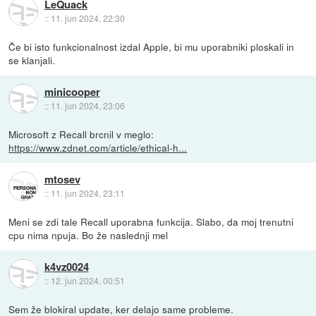
LeQuack
::
11. jun 2024, 22:30
Če bi isto funkcionalnost izdal Apple, bi mu uporabniki ploskali in
se klanjali.
minicooper
::
11. jun 2024, 23:06
Microsoft z Recall brcnil v meglo:
https://www.zdnet.com/article/ethical-h...
mtosev
::
11. jun 2024, 23:11
Meni se zdi tale Recall uporabna funkcija. Slabo, da moj trenutni
cpu nima npuja. Bo že naslednji mel
k4vz0024
::
12. jun 2024, 00:51
Sem že blokiral update, ker delajo same probleme.