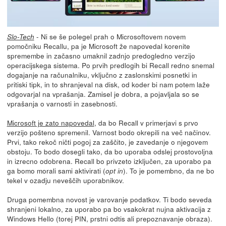
- Ni se še polegel prah o Microsoftovem novem
Slo-Tech
pomočniku Recallu, pa je Microsoft že napovedal korenite
spremembe in začasno umaknil zadnjo predogledno verzijo
operacijskega sistema. Po prvih predlogih bi Recall redno snemal
dogajanje na računalniku, vključno z zaslonskimi posnetki in
pritiski tipk, in to shranjeval na disk, od koder bi nam potem laže
odgovarjal na vprašanja. Zamisel je dobra, a pojavljala so se
vprašanja o varnosti in zasebnosti.
Microsoft je zato napovedal
, da bo Recall v primerjavi s prvo
verzijo pošteno spremenil. Varnost bodo okrepili na več načinov.
Prvi, tako rekoč ničti pogoj za zaščito, je zavedanje o njegovem
obstoju. To bodo dosegli tako, da bo uporaba odslej prostovoljna
in izrecno odobrena. Recall bo privzeto izključen, za uporabo pa
ga bomo morali sami aktivirati (
). To je pomembno, da ne bo
opt in
tekel v ozadju neveščih uporabnikov.
Druga pomembna novost je varovanje podatkov. Ti bodo seveda
shranjeni lokalno, za uporabo pa bo vsakokrat nujna aktivacija z
Windows Hello (torej PIN, prstni odtis ali prepoznavanje obraza).