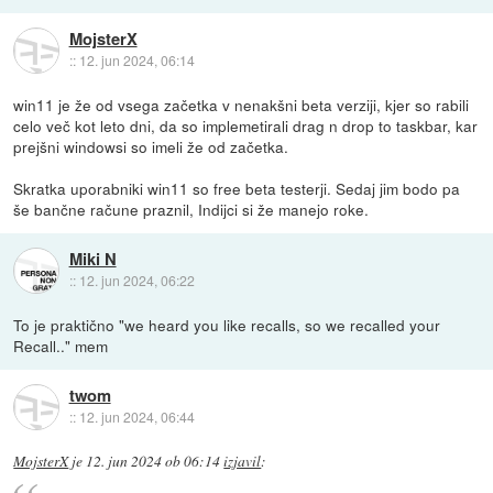
MojsterX
::
12. jun 2024, 06:14
win11 je že od vsega začetka v nenakšni beta verziji, kjer so rabili
celo več kot leto dni, da so implemetirali drag n drop to taskbar, kar
prejšni windowsi so imeli že od začetka.
Skratka uporabniki win11 so free beta testerji. Sedaj jim bodo pa
še bančne račune praznil, Indijci si že manejo roke.
Miki N
::
12. jun 2024, 06:22
To je praktično "we heard you like recalls, so we recalled your
Recall.." mem
twom
::
12. jun 2024, 06:44
MojsterX
je
12. jun 2024 ob 06:14
izjavil
: