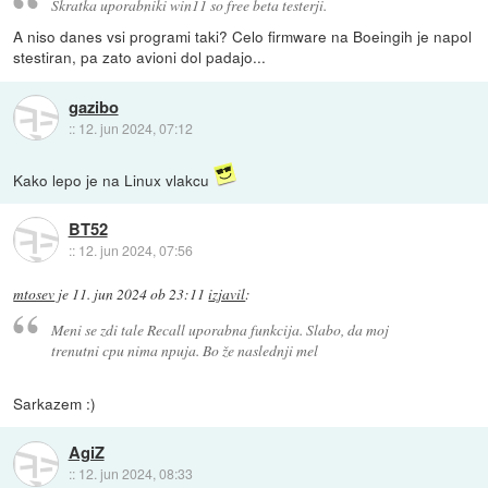
Skratka uporabniki win11 so free beta testerji.
A niso danes vsi programi taki? Celo firmware na Boeingih je napol
stestiran, pa zato avioni dol padajo...
gazibo
::
12. jun 2024, 07:12
Kako lepo je na Linux vlakcu
BT52
::
12. jun 2024, 07:56
mtosev
je
11. jun 2024 ob 23:11
izjavil
:
Meni se zdi tale Recall uporabna funkcija. Slabo, da moj
trenutni cpu nima npuja. Bo že naslednji mel
Sarkazem :)
AgiZ
::
12. jun 2024, 08:33