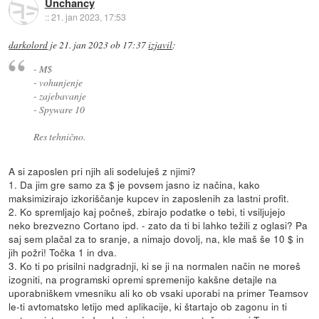
Unchancy
::
21. jan 2023, 17:53
darkolord
je
21. jan 2023 ob 17:37
izjavil
:
- M$
- vohunjenje
- zajebavanje
- Spyware 10
Res tehnično.
A si zaposlen pri njih ali sodeluješ z njimi?
1. Da jim gre samo za $ je povsem jasno iz načina, kako
maksimizirajo izkoriščanje kupcev in zaposlenih za lastni profit.
2. Ko spremljajo kaj počneš, zbirajo podatke o tebi, ti vsiljujejo
neko brezvezno Cortano ipd. - zato da ti bi lahko težili z oglasi? Pa
saj sem plačal za to sranje, a nimajo dovolj, na, kle maš še 10 $ in
jih požri! Točka 1 in dva.
3. Ko ti po prisilni nadgradnji, ki se ji na normalen način ne moreš
izogniti, na programski opremi spremenijo kakšne detajle na
uporabniškem vmesniku ali ko ob vsaki uporabi na primer Teamsov
le-ti avtomatsko letijo med aplikacije, ki štartajo ob zagonu in ti