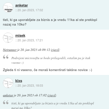
anketar
::
20. jan 2023, 17:02
tisti, ki ga uporabljate za biznis a je vredu 11ka al ste preklopl
nazaj na 10ko?
misek
::
20. jan 2023, 17:21
Netrunner
je
20. jan 2023 ob 09:12
izjavil
:
Podrejeni microsoftu se bodo prilagodili, ostalim pa je itak
vseeno :)
Zgleda ti ni vseeno, če moraš komentirati takšne novice :-)
kixs
::
20. jan 2023, 18:03
anketar
je
20. jan 2023 ob 17:02
izjavil
:
tisti, ki ga uporabljate za biznis a je vredu 11ka al ste preklopl
nazaj na 10ko?