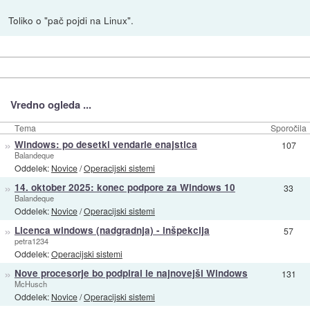
Toliko o "pač pojdi na Linux".
Vredno ogleda ...
Tema
Sporočila
»
Windows: po desetki vendarle enajstica
107
Balandeque
Oddelek:
Novice
/
Operacijski sistemi
»
14. oktober 2025: konec podpore za Windows 10
33
Balandeque
Oddelek:
Novice
/
Operacijski sistemi
»
Licenca windows (nadgradnja) - inšpekcija
57
petra1234
Oddelek:
Operacijski sistemi
»
Nove procesorje bo podpiral le najnovejši Windows
131
McHusch
Oddelek:
Novice
/
Operacijski sistemi