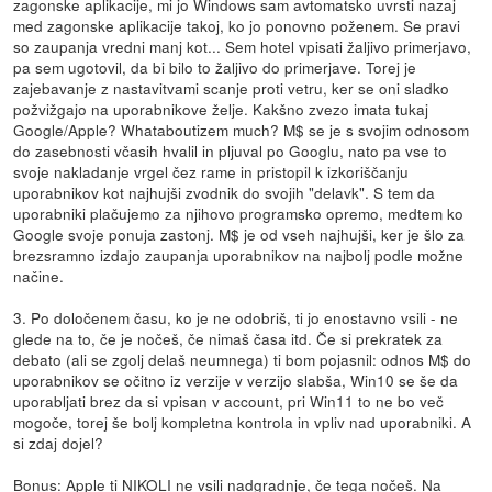
zagonske aplikacije, mi jo Windows sam avtomatsko uvrsti nazaj
med zagonske aplikacije takoj, ko jo ponovno poženem. Se pravi
so zaupanja vredni manj kot... Sem hotel vpisati žaljivo primerjavo,
pa sem ugotovil, da bi bilo to žaljivo do primerjave. Torej je
zajebavanje z nastavitvami scanje proti vetru, ker se oni sladko
požvižgajo na uporabnikove želje. Kakšno zvezo imata tukaj
Google/Apple? Whataboutizem much? M$ se je s svojim odnosom
do zasebnosti včasih hvalil in pljuval po Googlu, nato pa vse to
svoje nakladanje vrgel čez rame in pristopil k izkoriščanju
uporabnikov kot najhujši zvodnik do svojih "delavk". S tem da
uporabniki plačujemo za njihovo programsko opremo, medtem ko
Google svoje ponuja zastonj. M$ je od vseh najhujši, ker je šlo za
brezsramno izdajo zaupanja uporabnikov na najbolj podle možne
načine.
3. Po določenem času, ko je ne odobriš, ti jo enostavno vsili - ne
glede na to, če je nočeš, če nimaš časa itd. Če si prekratek za
debato (ali se zgolj delaš neumnega) ti bom pojasnil: odnos M$ do
uporabnikov se očitno iz verzije v verzijo slabša, Win10 se še da
uporabljati brez da si vpisan v account, pri Win11 to ne bo več
mogoče, torej še bolj kompletna kontrola in vpliv nad uporabniki. A
si zdaj dojel?
Bonus: Apple ti NIKOLI ne vsili nadgradnje, če tega nočeš. Na