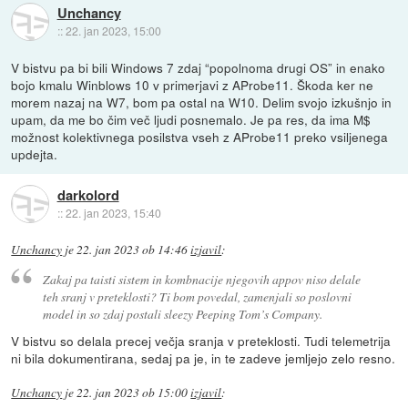
Unchancy
::
22. jan 2023, 15:00
V bistvu pa bi bili Windows 7 zdaj “popolnoma drugi OS” in enako
bojo kmalu Winblows 10 v primerjavi z AProbe11. Škoda ker ne
morem nazaj na W7, bom pa ostal na W10. Delim svojo izkušnjo in
upam, da me bo čim več ljudi posnemalo. Je pa res, da ima M$
možnost kolektivnega posilstva vseh z AProbe11 preko vsiljenega
updejta.
darkolord
::
22. jan 2023, 15:40
Unchancy
je
22. jan 2023 ob 14:46
izjavil
:
Zakaj pa taisti sistem in kombnacije njegovih appov niso delale
teh sranj v preteklosti? Ti bom povedal, zamenjali so poslovni
model in so zdaj postali sleezy Peeping Tom’s Company.
V bistvu so delala precej večja sranja v preteklosti. Tudi telemetrija
ni bila dokumentirana, sedaj pa je, in te zadeve jemljejo zelo resno.
Unchancy
je
22. jan 2023 ob 15:00
izjavil
: