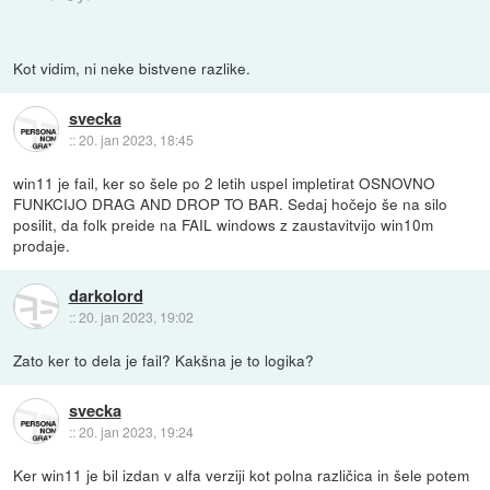
Kot vidim, ni neke bistvene razlike.
svecka
::
20. jan 2023, 18:45
win11 je fail, ker so šele po 2 letih uspel impletirat OSNOVNO
FUNKCIJO DRAG AND DROP TO BAR. Sedaj hočejo še na silo
posilit, da folk preide na FAIL windows z zaustavitvijo win10m
prodaje.
darkolord
::
20. jan 2023, 19:02
Zato ker to dela je fail? Kakšna je to logika?
svecka
::
20. jan 2023, 19:24
Ker win11 je bil izdan v alfa verziji kot polna različica in šele potem