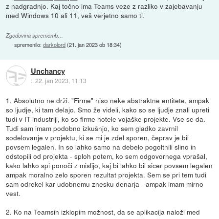
z nadgradnjo. Kaj točno ima Teams veze z razliko v zajebavanju
med Windows 10 ali 11, veš verjetno samo ti.
Zgodovina sprememb…
spremenilo:
darkolord
(
21. jan 2023 ob 18:34
)
Unchancy
::
22. jan 2023, 11:13
1. Absolutno ne drži. "Firme" niso neke abstraktne entitete, ampak
so ljudje, ki tam delajo. Smo že videli, kako so se ljudje znali upreti
tudi v IT industriji, ko so firme hotele vojaške projekte. Vse se da.
Tudi sam imam podobno izkušnjo, ko sem gladko zavrnil
sodelovanje v projektu, ki se mi je zdel sporen, čeprav je bil
povsem legalen. In so lahko samo na debelo pogoltnili slino in
odstopili od projekta - sploh potem, ko sem odgovornega vprašal,
kako lahko spi ponoči z mislijo, kaj bi lahko bil sicer povsem legalen
ampak moralno zelo sporen rezultat projekta. Sem se pri tem tudi
sam odrekel kar udobnemu znesku denarja - ampak imam mirno
vest.
2. Ko na Teamsih izklopim možnost, da se aplikacija naloži med