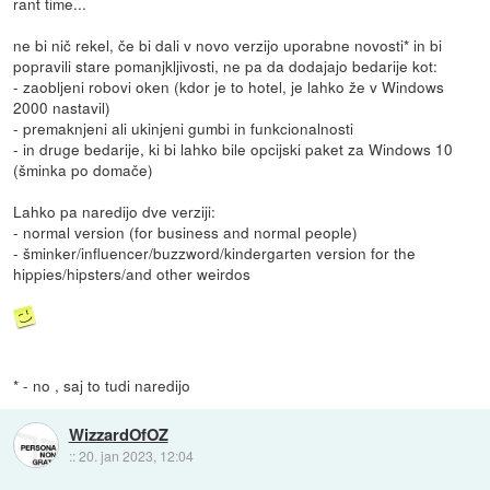
rant time...
ne bi nič rekel, če bi dali v novo verzijo uporabne novosti* in bi
popravili stare pomanjkljivosti, ne pa da dodajajo bedarije kot:
- zaobljeni robovi oken (kdor je to hotel, je lahko že v Windows
2000 nastavil)
- premaknjeni ali ukinjeni gumbi in funkcionalnosti
- in druge bedarije, ki bi lahko bile opcijski paket za Windows 10
(šminka po domače)
Lahko pa naredijo dve verziji:
- normal version (for business and normal people)
- šminker/influencer/buzzword/kindergarten version for the
hippies/hipsters/and other weirdos
* - no , saj to tudi naredijo
WizzardOfOZ
::
20. jan 2023, 12:04