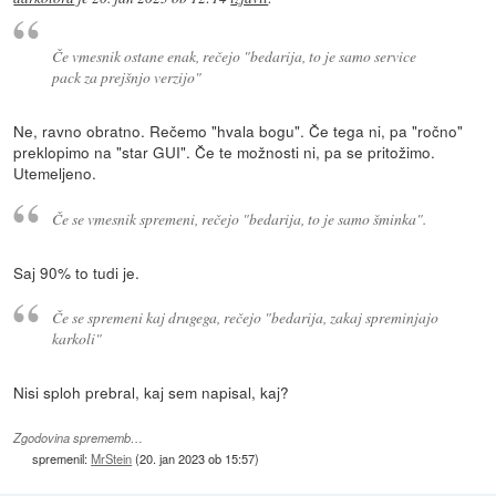
Če vmesnik ostane enak, rečejo "bedarija, to je samo service
pack za prejšnjo verzijo"
Ne, ravno obratno. Rečemo "hvala bogu". Če tega ni, pa "ročno"
preklopimo na "star GUI". Če te možnosti ni, pa se pritožimo.
Utemeljeno.
Če se vmesnik spremeni, rečejo "bedarija, to je samo šminka".
Saj 90% to tudi je.
Če se spremeni kaj drugega, rečejo "bedarija, zakaj spreminjajo
karkoli"
Nisi sploh prebral, kaj sem napisal, kaj?
Zgodovina sprememb…
spremenil:
MrStein
(
20. jan 2023 ob 15:57
)