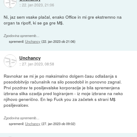
::
22. jan 2023, 21:06
Ni, jaz sem vsake plačal, enako Office in mi gre ekstremno na
organ ta ripoff, ki se ga gre M$.
Zgodovina sprememb…
spremenil:
Unchancy
(
22. jan 2023 ob 21:06
)
Unchancy
::
27. jan 2023, 08:58
Ravnokar se mi je po maksimalno dolgem času odlašanja s
posodobitvijo računalnik na silo posodobil in ponovno zagnal.
Prvi pozdrav te posiljevalske korporacije je bila spremenjena
izbrana slika ozadja pred logiranjem - iz moje izbrane na neko
njihovo generično. En lep Fuck you za začetek s strani M$
posiljevalcev.
Zgodovina sprememb…
spremenil:
Unchancy
(
27. jan 2023 ob 09:02
)