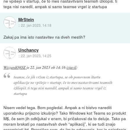
ne vpišejo v startup, če to mes nastavitvami teamsih izklopiš. ti
tega nisi naredil, ampak si samo teamse vrgel iz startupa
MrStein
::
22. jan 2023, 14:18
Zakaj pa ima isto nastavitev na dveh mestih?
Unchancy
::
22. jan 2023, 14:25
WizzardOfOZ
je
22. jan 2023 ob 14:16
izjavil
:
teamse, če jih vržem iz startupa, se ob ponovnem štartu
aplikacije ne vpišejo v startup, če to mes nastavitvami teamsih
izklopiš. ti tega nisi naredil, ampak si samo teamse vrgel iz
startupa
Nisem vedel tega. Bom pogledal. Ampak a ni bistvo narediti
uporabniku prijazno izkušnjo? Tako Windows kot Teams so produkt
M$, če sem jih odkljukal v enem, bi pričakoval da to deluje. Tako pa
moram brskati po nastavitvah dveh “aplikacij”, ki se tudi znajo
spreminjati itd. Prepričan sem, da jim to odgovarja, ker je najedanje