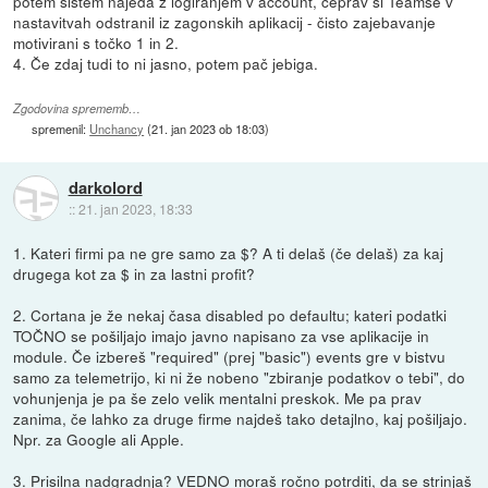
potem sistem najeda z logiranjem v account, čeprav si Teamse v
nastavitvah odstranil iz zagonskih aplikacij - čisto zajebavanje
motivirani s točko 1 in 2.
4. Če zdaj tudi to ni jasno, potem pač jebiga.
Zgodovina sprememb…
spremenil:
Unchancy
(
21. jan 2023 ob 18:03
)
darkolord
::
21. jan 2023, 18:33
1. Kateri firmi pa ne gre samo za $? A ti delaš (če delaš) za kaj
drugega kot za $ in za lastni profit?
2. Cortana je že nekaj časa disabled po defaultu; kateri podatki
TOČNO se pošiljajo imajo javno napisano za vse aplikacije in
module. Če izbereš "required" (prej "basic") events gre v bistvu
samo za telemetrijo, ki ni že nobeno "zbiranje podatkov o tebi", do
vohunjenja je pa še zelo velik mentalni preskok. Me pa prav
zanima, če lahko za druge firme najdeš tako detajlno, kaj pošiljajo.
Npr. za Google ali Apple.
3.
Prisilna nadgradnja?
VEDNO moraš ročno potrditi, da se strinjaš