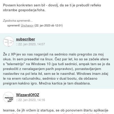
Povsem konkreten sem bil - dovolj, da se ti je prebudil refleks
obrambe gospodarja/foha.
Zgodovina sprememb…
spremenil:
Unchancy
(
22. jan 2023 ob 12:01
)
subscriber
::
22. jan 2023, 14:07
Že z XP-jev so nas naganjali na sedmico malo pregrobo za moj
okus. In sem presedlal na linux. Čez par let, ko so se začele afere
s "telemetrijo" na Windows 10 (pa tudi sedmici, ampak tam se jo da
preskočiti z nenalaganjem parih popravkov), ponastavljanjem
nastavitev na pol leta itd, sem se le nasmihal. Windows imam zdaj
le na enem računalniku, sedmico v dual bootu, da občasno
preigram kakšno igro. Mrežna kartica je tam disablana.
WizzardOfOZ
::
22. jan 2023, 14:16
teamse, če jih vržem iz startupa, se ob ponovnem štartu aplikacije