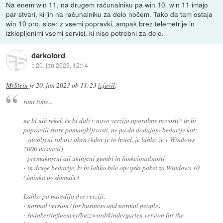
Na enem win 11, na drugem računalniku pa win 10. win 11 imajo
par stvari, ki jih na računalniku za delo nočem. Tako da tam ostaja
win 10 pro, sicer z vsemi popravki, ampak brez telemetrije in
izklopljenimi vsemi servisi, ki niso potrebni za delo.
darkolord
::
20. jan 2023, 12:14
MrStein
je
20. jan 2023 ob 11:23
izjavil
:
rant time...
ne bi nič rekel, če bi dali v novo verzijo uporabne novosti* in bi
popravili stare pomanjkljivosti, ne pa da dodajajo bedarije kot:
- zaobljeni robovi oken (kdor je to hotel, je lahko že v Windows
2000 nastavil)
- premaknjeni ali ukinjeni gumbi in funkcionalnosti
- in druge bedarije, ki bi lahko bile opcijski paket za Windows 10
(šminka po domače)
Lahko pa naredijo dve verziji:
- normal version (for business and normal people)
- šminker/influencer/buzzword/kindergarten version for the