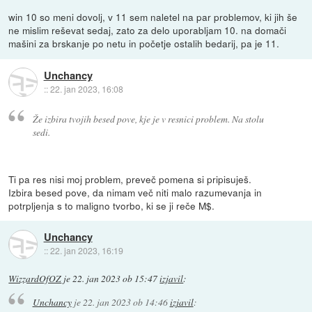
win 10 so meni dovolj, v 11 sem naletel na par problemov, ki jih še
ne mislim reševat sedaj, zato za delo uporabljam 10. na domači
mašini za brskanje po netu in početje ostalih bedarij, pa je 11.
Unchancy
::
22. jan 2023, 16:08
Že izbira tvojih besed pove, kje je v resnici problem. Na stolu
sedi.
Ti pa res nisi moj problem, preveč pomena si pripisuješ.
Izbira besed pove, da nimam več niti malo razumevanja in
potrpljenja s to maligno tvorbo, ki se ji reče M$.
Unchancy
::
22. jan 2023, 16:19
WizzardOfOZ
je
22. jan 2023 ob 15:47
izjavil
:
Unchancy
je
22. jan 2023 ob 14:46
izjavil
: