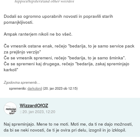
hippies/hipsters/and other weirdos
Dodali so ogromno uporabnih novosti in popravlili starih
pomanjkljivosti.
Ampak ranterjem nikoli ne bo všeč.
Če vmesnik ostane enak, rečejo "bedarija, to je samo service pack
za prejšnjo verzijo"
Če se vmesnik spremeni, rečejo "bedarija, to je samo šminka".
Če se spremeni kaj drugega, rečejo "bedarija, zakaj spreminjajo
karkoli"
Zgodovina sprememb…
spremenilo:
darkolord
(
20. jan 2023 ob 12:15
)
WizzardOfOZ
::
20. jan 2023, 12:20
Naj spreminjajo. Mene to ne moti. Moti me, da ti ne dajo možnosti,
da bi se neki novosti, če ti je ovira pri delu, izognil in jo izklopil.