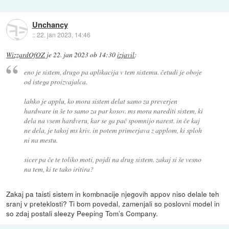
Unchancy
::
22. jan 2023, 14:46
WizzardOfOZ
je
22. jan 2023 ob 14:30
izjavil
:
eno je sistem, drugo pa aplikacija v tem sistemu. četudi je oboje
od istega proizvajalca.
lahko je applu, ko mora sistem delat samo za preverjen
hardware in še to samo za par kosov. ms mora narediti sistem, ki
dela na vsem hardveru, kar se ga pač spomnijo narest. in če kaj
ne dela, je takoj ms kriv. in potem primerjava z applom, ki sploh
ni na mestu.
sicer pa če te toliko moti, pojdi na drug sistem. zakaj si še vesno
na tem, ki te tako iritira?
Zakaj pa taisti sistem in kombnacije njegovih appov niso delale teh
sranj v preteklosti? Ti bom povedal, zamenjali so poslovni model in
so zdaj postali sleezy Peeping Tom’s Company.