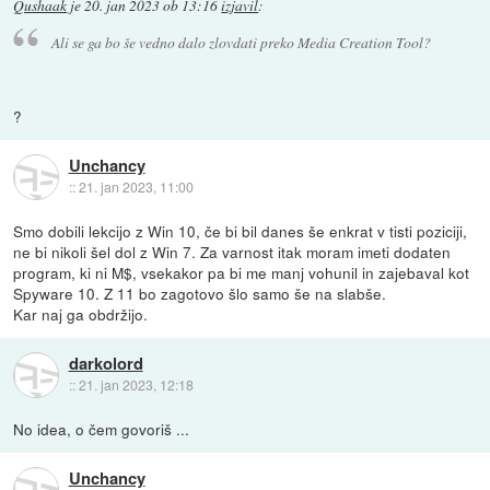
Qushaak
je
20. jan 2023 ob 13:16
izjavil
:
Ali se ga bo še vedno dalo zlovdati preko Media Creation Tool?
?
Unchancy
::
21. jan 2023, 11:00
Smo dobili lekcijo z Win 10, če bi bil danes še enkrat v tisti poziciji,
ne bi nikoli šel dol z Win 7. Za varnost itak moram imeti dodaten
program, ki ni M$, vsekakor pa bi me manj vohunil in zajebaval kot
Spyware 10. Z 11 bo zagotovo šlo samo še na slabše.
Kar naj ga obdržijo.
darkolord
::
21. jan 2023, 12:18
No idea, o čem govoriš ...
Unchancy