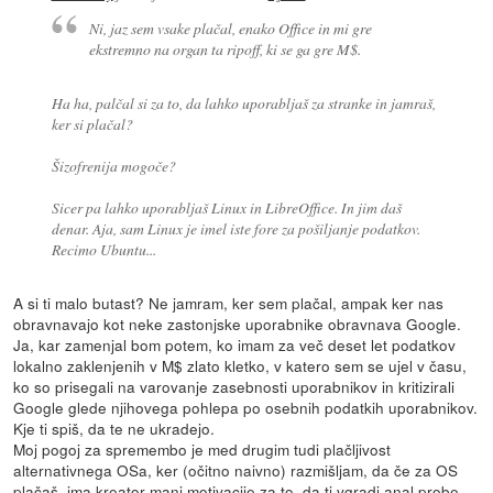
Ni, jaz sem vsake plačal, enako Office in mi gre
ekstremno na organ ta ripoff, ki se ga gre M$.
Ha ha, palčal si za to, da lahko uporabljaš za stranke in jamraš,
ker si plačal?
Šizofrenija mogoče?
Sicer pa lahko uporabljaš Linux in LibreOffice. In jim daš
denar. Aja, sam Linux je imel iste fore za pošiljanje podatkov.
Recimo Ubuntu...
A si ti malo butast? Ne jamram, ker sem plačal, ampak ker nas
obravnavajo kot neke zastonjske uporabnike obravnava Google.
Ja, kar zamenjal bom potem, ko imam za več deset let podatkov
lokalno zaklenjenih v M$ zlato kletko, v katero sem se ujel v času,
ko so prisegali na varovanje zasebnosti uporabnikov in kritizirali
Google glede njihovega pohlepa po osebnih podatkih uporabnikov.
Kje ti spiš, da te ne ukradejo.
Moj pogoj za spremembo je med drugim tudi plačljivost
alternativnega OSa, ker (očitno naivno) razmišljam, da če za OS
plačaš, ima kreator manj motivacije za to, da ti vgradi anal probe.