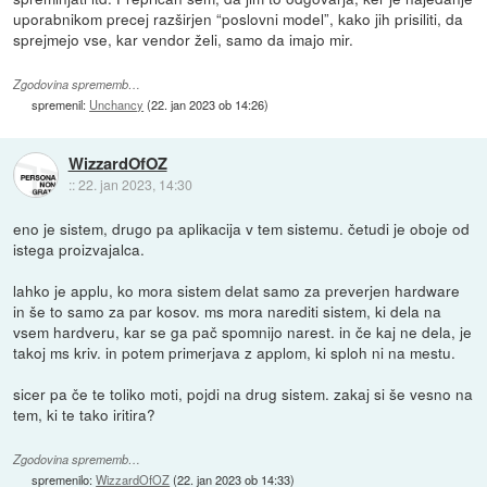
uporabnikom precej razširjen “poslovni model”, kako jih prisiliti, da
sprejmejo vse, kar vendor želi, samo da imajo mir.
Zgodovina sprememb…
spremenil:
Unchancy
(
22. jan 2023 ob 14:26
)
WizzardOfOZ
::
22. jan 2023, 14:30
eno je sistem, drugo pa aplikacija v tem sistemu. četudi je oboje od
istega proizvajalca.
lahko je applu, ko mora sistem delat samo za preverjen hardware
in še to samo za par kosov. ms mora narediti sistem, ki dela na
vsem hardveru, kar se ga pač spomnijo narest. in če kaj ne dela, je
takoj ms kriv. in potem primerjava z applom, ki sploh ni na mestu.
sicer pa če te toliko moti, pojdi na drug sistem. zakaj si še vesno na
tem, ki te tako iritira?
Zgodovina sprememb…
spremenilo:
WizzardOfOZ
(
22. jan 2023 ob 14:33
)