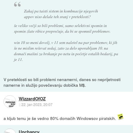
Zakaj pa taisti sistem in kombnacije njegovih
appov niso delale teh sranj v preteklosti?
še veliko večji so bili problemi, samo selektivni spomin in
spomin zlate ribice preprečuje, da bi se spomnil problemov.
win 10 so meni dovolj, v 11 sem naletel na par problemov, ki jih
še ne mislim reševat sedaj, zato za delo uporabljam 10. na
domači mašini za brskanje po netu in početje ostalih bedarij, pa
je 11.
V preteklosti so bili problemi nenamerni, danes so neprijetnosti
namerne in služijo povečevanju dobička M$.
WizzardOfOZ
::
22. jan 2023, 20:07
a kljub temu je še vedno 80% domačih Windowsov piratskih.
Unchancy