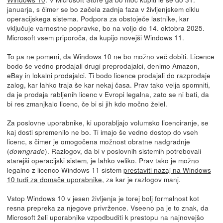
januarja, s čimer se bo začela zadnja faza v življenjskem ciklu
operacijskega sistema. Podpora za obstoječe lastnike, kar
vključuje varnostne popravke, bo na voljo do 14. oktobra 2025.
Microsoft vsem priporoča, da kupijo novejši Windows 11.
To pa ne pomeni, da Windows 10 ne bo možno več dobiti. Licence
bodo še vedno prodajali drugi preprodajalci, denimo Amazon,
eBay in lokalni prodajalci. Ti bodo licence prodajali do razprodaje
zalog, kar lahko traja še kar nekaj časa. Prav tako velja spomniti,
da je prodaja rabljenih licenc v Evropi legalna, zato se ni bati, da
bi res zmanjkalo licenc, če bi si jih kdo močno želel.
Za poslovne uporabnike, ki uporabljajo volumsko licenciranje, se
kaj dosti spremenilo ne bo. Ti imajo še vedno dostop do vseh
licenc, s čimer je omogočena možnost obratne nadgradnje
(
). Razlogov, da bi v poslovnih sistemih potrebovali
downgrade
starejši operacijski sistem, je lahko veliko. Prav tako je možno
legalno z licenco Windows 11 sistem
prestaviti nazaj na Windows
10 tudi za domače uporabnike
, za kar je razlogov manj.
Vstop Windows 10 v jesen življenja je torej bolj formalnost kot
resna prepreka za njegove privržence. Vseeno pa je to znak, da
Microsoft želi uporabnike vzpodbuditi k prestopu na najnovejšo