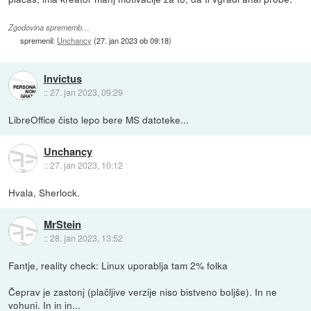
Zgodovina sprememb…
spremenil:
Unchancy
(
27. jan 2023 ob 09:18
)
Invictus
::
27. jan 2023, 09:29
LibreOffice čisto lepo bere MS datoteke...
Unchancy
::
27. jan 2023, 10:12
Hvala, Sherlock.
MrStein
::
28. jan 2023, 13:52
Fantje, reality check: Linux uporablja tam 2% folka
Čeprav je zastonj (plačljive verzije niso bistveno boljše). In ne
vohuni. In in in...