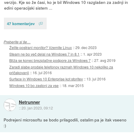
verzijo. Kje so že časi, ko je bil Windows 10 razglašen za zadnji in
edini operacijski sistem ...
47 komentarjev
Preberite si še…
Želite postrani monitor? Vzemite Linux
::
29. dec 2023
Steam ne bo več delal na Windows 7 in 8.1
::
1. apr 2023
Bliža se konec brezplačne podpore za Windows 7
::
27. avg 2019
Zaradi slabe prodaje telefonov razmah Windows 10 nekoliko za
pričakovanji
::
16. jul 2016
Surface in Windows 10 Enterprise kot storitev
::
13. jul 2016
Windows 10 bo zastonj za vse
::
18. mar 2015
Netrunner
::
20. jan 2023, 09:12
Podrejeni microsoftu se bodo prilagodili, ostalim pa je itak vseeno
:)