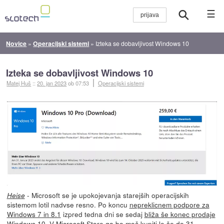
☰
Novice
»
Operacijski sistemi
»
Izteka se dobavljivost Windows 10
Izteka se dobavljivost Windows 10
Matej Huš
::
20. jan 2023
ob 07:53
Operacijski sistemi
- Microsoft se je upokojevanja starejših operacijskih
Heise
sistemom lotil nadvse resno. Po koncu
nepreklicnem podpore za
Windows 7 in 8.1
izpred tedna dni se sedaj
bliža še konec prodaje
Windows 10
. V Microsoft Store ga bo moč kupiti le še do 31.