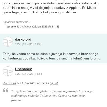
nobeni napravi se mi po posodobitvi niso nastavitve avtomatsko
spreminjale nazaj v več deljenja podatkov z Applom. Pri M$ so
glede tega prozorni kot najbolj poceni prostitutke.
Zgodovina sprememb…
spremenil:
Unchancy
(
22. jan 2023 ob 11:13
)
darkolord
::
22. jan 2023, 11:25
Torej, še vedno samo splošno pljuvanje in psovanje brez enega
konkretnega podatka. Toliko o tem, da smo na tehničnem forumu.
Unchancy
::
22. jan 2023, 11:51
darkolord
je
22. jan 2023 ob 11:25
izjavil
:
Torej, še vedno samo splošno pljuvanje in psovanje brez enega
konkretnega podatka. Toliko o tem, da smo na tehničnem
forumu.