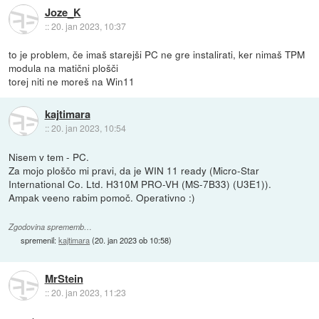
Joze_K
::
20. jan 2023, 10:37
to je problem, če imaš starejši PC ne gre instalirati, ker nimaš TPM
modula na matični plošči
torej niti ne moreš na Win11
kajtimara
::
20. jan 2023, 10:54
Nisem v tem - PC.
Za mojo ploščo mi pravi, da je WIN 11 ready (Micro-Star
International Co. Ltd. H310M PRO-VH (MS-7B33) (U3E1)).
Ampak veeno rabim pomoč. Operativno :)
Zgodovina sprememb…
spremenil:
kajtimara
(
20. jan 2023 ob 10:58
)
MrStein
::
20. jan 2023, 11:23