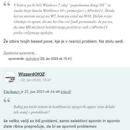
V bistvu pa bi bili Windows 7 zdaj “popolnoma drugi OS” in
enako bojo kmalu Winblows 10 v primerjavi z AProbe11. Škoda
ker ne morem nazaj na W7, bom pa ostal na W10. Delim svojo
izkušnjo in upam, da me bo čim več ljudi posnemalo. Je pa res,
da ima M$ možnost kolektivnega posilstva vseh z AProbe11
preko vsiljenega updejta.
Že izbira tvojih besed pove, kje je v resnici problem. Na stolu sedi.
Zgodovina sprememb…
spremenilo:
darkolord
(
22. jan 2023 ob 15:41
)
WizzardOfOZ
::
22. jan 2023, 15:47
Unchancy
je
22. jan 2023 ob 14:46
izjavil
:
Zakaj pa taisti sistem in kombnacije njegovih appov niso delale
teh sranj v preteklosti?
še veliko večji so bili problemi, samo selektivni spomin in spomin
zlate ribice preprečuje, da bi se spomnil problemov.