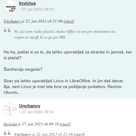
Invictus
::
27. jan 2023, 09:10
Unchancy
je
22. jan 2023 ob 21:06
izjavil
:
Ni, jaz sem vsake plačal, enako Office in mi gre ekstremno na
organ ta ripoff, ki se ga gre M$.
Ha ha, palčal si za to, da lahko uporabljaš za stranke in jamraš, ker
si plačal?
Šizofrenija mogoče?
Sicer pa lahko uporabljaš Linux in LibreOffice. In jim daš denar.
Aja, sam Linux je imel iste fore za pošiljanje podatkov. Recimo
Ubuntu...
Unchancy
::
27. jan 2023, 09:14
Invictus
je
27. jan 2023 ob 09:10
izjavil
:
Unchancy
je
22. jan 2023 ob 21:06
izjavil
: