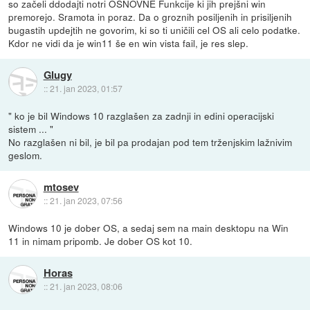
so začeli ddodajti notri OSNOVNE Funkcije ki jih prejšni win
premorejo. Sramota in poraz. Da o groznih posiljenih in prisiljenih
bugastih updejtih ne govorim, ki so ti uničili cel OS ali celo podatke.
Kdor ne vidi da je win11 še en win vista fail, je res slep.
Glugy
::
21. jan 2023, 01:57
" ko je bil Windows 10 razglašen za zadnji in edini operacijski
sistem ... "
No razglašen ni bil, je bil pa prodajan pod tem trženjskim lažnivim
geslom.
mtosev
::
21. jan 2023, 07:56
Windows 10 je dober OS, a sedaj sem na main desktopu na Win
11 in nimam pripomb. Je dober OS kot 10.
Horas
::
21. jan 2023, 08:06