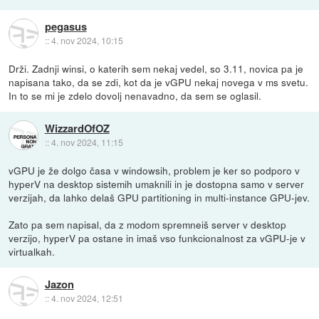
pegasus
::
4. nov 2024, 10:15
Drži. Zadnji winsi, o katerih sem nekaj vedel, so 3.11, novica pa je
napisana tako, da se zdi, kot da je vGPU nekaj novega v ms svetu.
In to se mi je zdelo dovolj nenavadno, da sem se oglasil.
WizzardOfOZ
::
4. nov 2024, 11:15
vGPU je že dolgo časa v windowsih, problem je ker so podporo v
hyperV na desktop sistemih umaknili in je dostopna samo v server
verzijah, da lahko delaš GPU partitioning in multi-instance GPU-jev.
Zato pa sem napisal, da z modom spremneiš server v desktop
verzijo, hyperV pa ostane in imaš vso funkcionalnost za vGPU-je v
virtualkah.
Jazon
::
4. nov 2024, 12:51