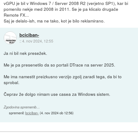
vGPU je bil v Windows 7 / Server 2008 R2 (verjetno SP1), kar bi
pomenilo nekje med 2008 in 2011. Se je pa klicalo drugače
Remote FX...
Saj je delalo-ish, ma ne tako, kot je bilo reklamirano.
bciciban-
::
4. nov 2024, 12:55
Ja ni bil nek presežek.
Me je pa presenetilo da so portali DTrace na server 2025.
Me ima namestit preizkusno verzijo zgolj zaradi tega, da bi to
sprobal.
Čeprav že dolgo nimam use casea za Windows sistem.
Zgodovina sprememb…
spremenil:
bciciban-
(
4. nov 2024 ob 12:56
)