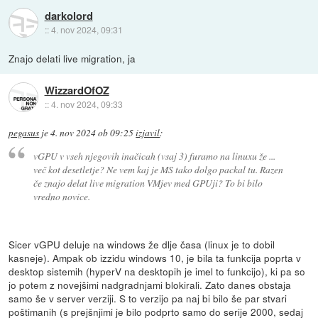
darkolord
::
4. nov 2024, 09:31
Znajo delati live migration, ja
WizzardOfOZ
::
4. nov 2024, 09:33
pegasus
je
4. nov 2024 ob 09:25
izjavil
:
vGPU v vseh njegovih inačicah (vsaj 3) furamo na linuxu že ...
več kot desetletje? Ne vem kaj je MS tako dolgo packal tu. Razen
če znajo delat live migration VMjev med GPUji? To bi bilo
vredno novice.
Sicer vGPU deluje na windows že dlje časa (linux je to dobil
kasneje). Ampak ob izzidu windows 10, je bila ta funkcija poprta v
desktop sistemih (hyperV na desktopih je imel to funkcijo), ki pa so
jo potem z novejšimi nadgradnjami blokirali. Zato danes obstaja
samo še v server verziji. S to verzijo pa naj bi bilo še par stvari
poštimanih (s prejšnjimi je bilo podprto samo do serije 2000, sedaj