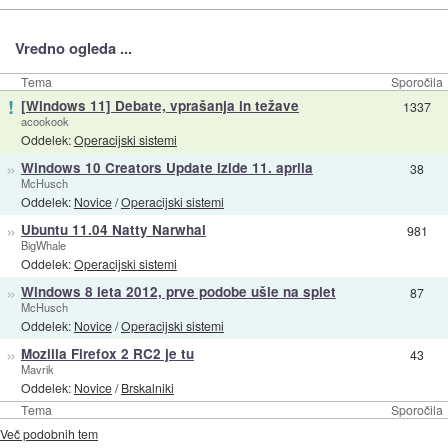
Vredno ogleda ...
Tema
Sporočila
!
[Windows 11] Debate, vprašanja in težave
1337
acookook
Oddelek:
Operacijski sistemi
»
Windows 10 Creators Update izide 11. aprila
38
McHusch
Oddelek:
Novice
/
Operacijski sistemi
»
Ubuntu 11.04 Natty Narwhal
981
BigWhale
Oddelek:
Operacijski sistemi
»
Windows 8 leta 2012, prve podobe ušle na splet
87
McHusch
Oddelek:
Novice
/
Operacijski sistemi
»
Mozilla Firefox 2 RC2 je tu
43
Mavrik
Oddelek:
Novice
/
Brskalniki
Tema
Sporočila
Več podobnih tem