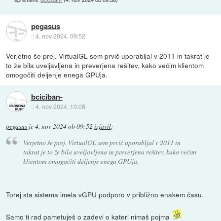
pegasus
::
4. nov 2024, 09:52
Verjetno še prej. VirtualGL sem prvič uporabljal v 2011 in takrat je
to že bila uveljavljena in preverjena rešitev, kako večim klientom
omogočiti deljenje enega GPUja.
bciciban-
::
4. nov 2024, 10:08
pegasus
je
4. nov 2024 ob 09:52
izjavil
:
Verjetno še prej. VirtualGL sem prvič uporabljal v 2011 in
takrat je to že bila uveljavljena in preverjena rešitev, kako večim
klientom omogočiti deljenje enega GPUja.
Torej sta sistema imela vGPU podporo v približno enakem času.
Samo ti rad pametuješ o zadevi o kateri nimaš pojma