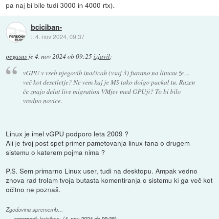
pa naj bi bile tudi 3000 in 4000 rtx).
bciciban-
::
4. nov 2024, 09:37
pegasus
je
4. nov 2024 ob 09:25
izjavil
:
vGPU v vseh njegovih inačicah (vsaj 3) furamo na linuxu že ...
več kot desetletje? Ne vem kaj je MS tako dolgo packal tu. Razen
če znajo delat live migration VMjev med GPUji? To bi bilo
vredno novice.
Linux je imel vGPU podporo leta 2009 ?
Ali je tvoj post spet primer pametovanja linux fana o drugem
sistemu o katerem pojma nima ?
P.S. Sem primarno Linux user, tudi na desktopu. Ampak vedno
znova rad trolam tvoja butasta komentiranja o sistemu ki ga več kot
očitno ne poznaš.
Zgodovina sprememb…
spremenil:
bciciban-
(
4. nov 2024 ob 09:38
)