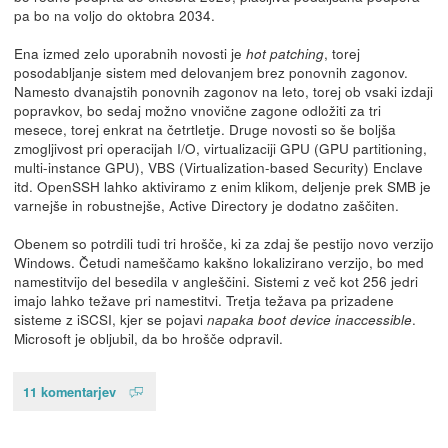
pa bo na voljo do oktobra 2034.
Ena izmed zelo uporabnih novosti je
, torej
hot patching
posodabljanje sistem med delovanjem brez ponovnih zagonov.
Namesto dvanajstih ponovnih zagonov na leto, torej ob vsaki izdaji
popravkov, bo sedaj možno vnovične zagone odložiti za tri
mesece, torej enkrat na četrtletje. Druge novosti so še boljša
zmogljivost pri operacijah I/O, virtualizaciji GPU (GPU partitioning,
multi-instance GPU), VBS (Virtualization-based Security) Enclave
itd. OpenSSH lahko aktiviramo z enim klikom, deljenje prek SMB je
varnejše in robustnejše, Active Directory je dodatno zaščiten.
Obenem so potrdili tudi tri hrošče, ki za zdaj še pestijo novo verzijo
Windows. Četudi nameščamo kakšno lokalizirano verzijo, bo med
namestitvijo del besedila v angleščini. Sistemi z več kot 256 jedri
imajo lahko težave pri namestitvi. Tretja težava pa prizadene
sisteme z iSCSI, kjer se pojavi
.
napaka boot device inaccessible
Microsoft je obljubil, da bo hrošče odpravil.
11 komentarjev