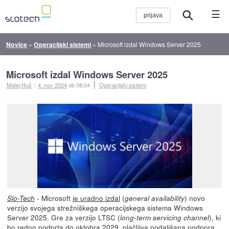
☰
Novice
»
Operacijski sistemi
»
Microsoft izdal Windows Server 2025
Microsoft izdal Windows Server 2025
Matej Huš
::
4. nov 2024
ob 08:04
Operacijski sistemi
- Microsoft
je uradno izdal
(
) novo
Slo-Tech
general availability
verzijo svojega strežniškega operacijskega sistema Windows
Server 2025. Gre za verzijo LTSC (
), ki
long-term servicing channel
bo redno podprta do oktobra 2029, plačljiva podaljšana podpora