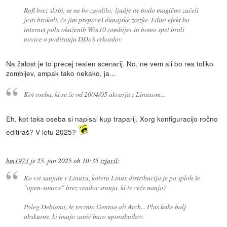
Rofl brez skrbi, se ne bo zgodilo; ljudje ne bodo magično začeli
jesti brokoli, če jim prepoveš dunajske zrezke. Edini efekt bo
internet poln okuženih Win10 zombijev in bomo spet brali
novice o podiranju DDoS rekordov.
Na žalost je to precej realen scenarij. No, ne vem ali bo res toliko
zombijev, ampak tako nekako, ja...
Kot oseba, ki se že od 2004/05 ukvarja z Linuxom...
Eh, kot taka oseba si napisal kup traparij. Xorg konfiguracijo ročno
editiraš? V letu 2025?
bm1973
je
25. jun 2025 ob 10:35
izjavil
:
Ko vsi sanjate v Linuxu, katera Linux distribucija je pa sploh še
"open-source" brez vendor sranja, ki te veže nanjo?
Poleg Debiana, še recimo Gentoo ali Arch... Plus kake bolj
obskurne, ki imajo zanič bazo uporabnikov.