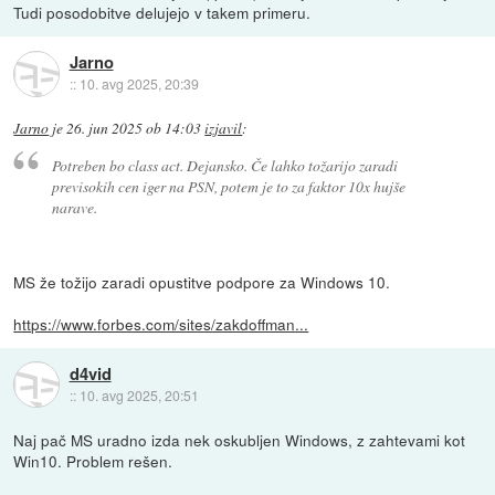
Tudi posodobitve delujejo v takem primeru.
Jarno
::
10. avg 2025, 20:39
Jarno
je
26. jun 2025 ob 14:03
izjavil
:
Potreben bo class act. Dejansko. Če lahko tožarijo zaradi
previsokih cen iger na PSN, potem je to za faktor 10x hujše
narave.
MS že tožijo zaradi opustitve podpore za Windows 10.
https://www.forbes.com/sites/zakdoffman...
d4vid
::
10. avg 2025, 20:51
Naj pač MS uradno izda nek oskubljen Windows, z zahtevami kot
Win10. Problem rešen.