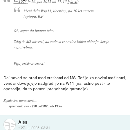
bm1973
je
26. jun 2025 ob 17:15
izjavil
:
Meni dela Win11, licenčen, na 10 let starem
laptopu. B.P.
Oh, super da imamo tebe.
Zdaj še MS obvesti, da zadevo iz novice lahko ukinejo, ker je
nepotrebna.
Fiju, crisis averted!
Daj navad se brati med vrsticami od MS. Težijo za novimi mašinami,
vendar dovoljujejo nadgradnjo na W11 (na lastno pest - te
opozorijo, da to pomeni prenehanje garancije).
Zgodovina sprememb…
spremenil:
joez7
(
26. jul 2025 ob 19:47
)
Ales
::
27. jul 2025, 03:31