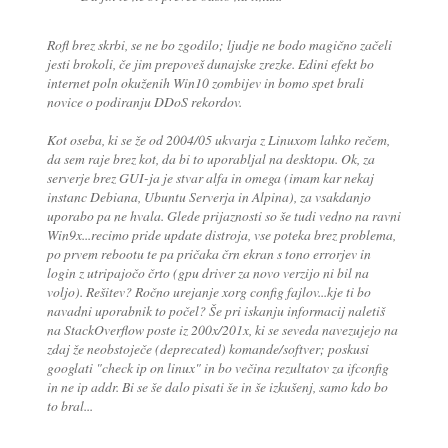
Rofl brez skrbi, se ne bo zgodilo; ljudje ne bodo magično začeli
jesti brokoli, če jim prepoveš dunajske zrezke. Edini efekt bo
internet poln okuženih Win10 zombijev in bomo spet brali
novice o podiranju DDoS rekordov.
Kot oseba, ki se že od 2004/05 ukvarja z Linuxom lahko rečem,
da sem raje brez kot, da bi to uporabljal na desktopu. Ok, za
serverje brez GUI-ja je stvar alfa in omega (imam kar nekaj
instanc Debiana, Ubuntu Serverja in Alpina), za vsakdanjo
uporabo pa ne hvala. Glede prijaznosti so še tudi vedno na ravni
Win9x...recimo pride update distroja, vse poteka brez problema,
po prvem rebootu te pa pričaka črn ekran s tono errorjev in
login z utripajočo črto (gpu driver za novo verzijo ni bil na
voljo). Rešitev? Ročno urejanje xorg config fajlov...kje ti bo
navadni uporabnik to počel? Še pri iskanju informacij naletiš
na StackOverflow poste iz 200x/201x, ki se seveda navezujejo na
zdaj že neobstoječe (deprecated) komande/softver; poskusi
googlati "check ip on linux" in bo večina rezultatov za ifconfig
in ne ip addr. Bi se še dalo pisati še in še izkušenj, samo kdo bo
to bral...