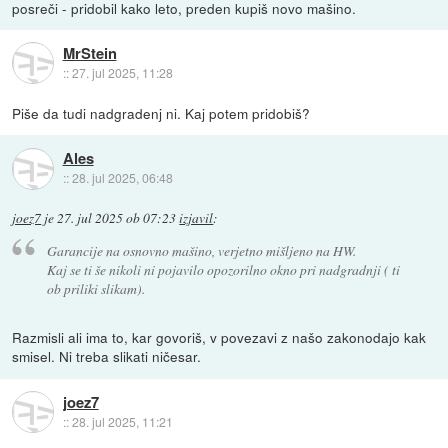
posreči - pridobil kako leto, preden kupiš novo mašino.
MrStein
::
27. jul 2025, 11:28
Piše da tudi nadgradenj ni. Kaj potem pridobiš?
Ales
::
28. jul 2025, 06:48
joez7
je
27. jul 2025 ob 07:23
izjavil
:
Garancije na osnovno mašino, verjetno mišljeno na HW.
Kaj se ti še nikoli ni pojavilo opozorilno okno pri nadgradnji ( ti
ob priliki slikam).
Razmisli ali ima to, kar govoriš, v povezavi z našo zakonodajo kak
smisel. Ni treba slikati ničesar.
joez7
::
28. jul 2025, 11:21