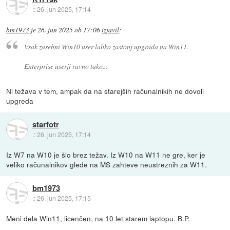
::
26. jun 2025, 17:14
bm1973
je
26. jun 2025 ob 17:06
izjavil
:
Vsak zasebni Win10 user lahko zastonj upgrada na Win11.
Enterprise userji ravno tako...
Ni težava v tem, ampak da na starejših računalnikih ne dovoli
upgreda
starfotr
::
26. jun 2025, 17:14
Iz W7 na W10 je šlo brez težav. Iz W10 na W11 ne gre, ker je
veliko računalnikov glede na MS zahteve neustreznih za W11.
bm1973
::
26. jun 2025, 17:15
Meni dela Win11, licenčen, na 10 let starem laptopu. B.P.