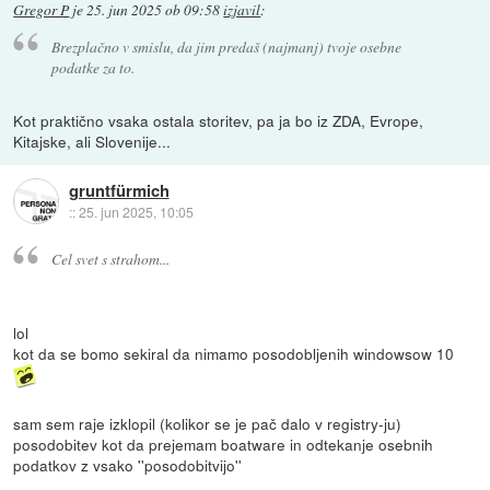
Gregor P
je
25. jun 2025 ob 09:58
izjavil
:
Brezplačno v smislu, da jim predaš (najmanj) tvoje osebne
podatke za to.
Kot praktično vsaka ostala storitev, pa ja bo iz ZDA, Evrope,
Kitajske, ali Slovenije...
gruntfürmich
::
25. jun 2025, 10:05
Cel svet s strahom...
lol
kot da se bomo sekiral da nimamo posodobljenih windowsow 10
sam sem raje izklopil (kolikor se je pač dalo v registry-ju)
posodobitev kot da prejemam boatware in odtekanje osebnih
podatkov z vsako ''posodobitvijo''