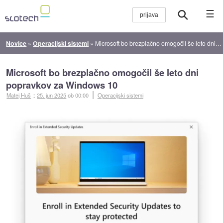
☰
Novice
»
Operacijski sistemi
»
Microsoft bo brezplačno omogočil še leto dni popravkov za Windows 10
Microsoft bo brezplačno omogočil še leto dni
popravkov za Windows 10
Matej Huš
::
25. jun 2025
ob 00:00
Operacijski sistemi