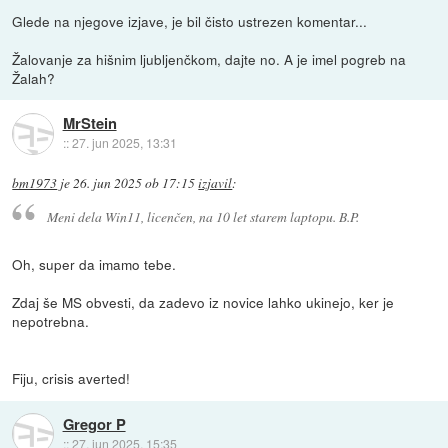
Glede na njegove izjave, je bil čisto ustrezen komentar...
Žalovanje za hišnim ljubljenčkom, dajte no. A je imel pogreb na
Žalah?
MrStein
::
27. jun 2025, 13:31
bm1973
je
26. jun 2025 ob 17:15
izjavil
:
Meni dela Win11, licenčen, na 10 let starem laptopu. B.P.
Oh, super da imamo tebe.
Zdaj še MS obvesti, da zadevo iz novice lahko ukinejo, ker je
nepotrebna.
Fiju, crisis averted!
Gregor P
::
27. jun 2025, 15:35