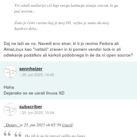
Vsi ostali natlačijo cel kup enega lastnega sranja zraven, ki ga
pač nočem...
Zato je čisto vseeno kaj je moj OS, važno je samo da moj
hardver dela...
Daj ne laži se no. Navedi eno stvar, ki ti jo recimo Fedora ali
AlmaLinux kao "natlači" zraven in ki pomeni vendor lock-in ali
odtekanje podatkov ali karkoli podobnega in še da ni open source?
sennheizer
::
25. jun 2025, 14:45
Haha
Dejansko so se usrali linuxa XD
subscriber
::
25. jun 2025, 15:04
_Denny_
je
25. jun 2025 ob 05:59
izjavil
:
Da jih le ne bi preveč odšlo na linux.