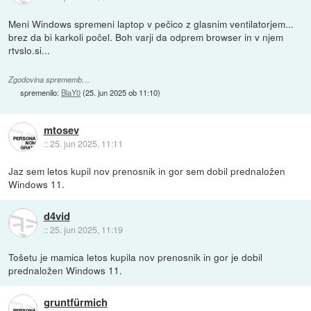
Meni Windows spremeni laptop v pečico z glasnim ventilatorjem...
brez da bi karkoli počel. Boh varji da odprem browser in v njem
rtvslo.si...
Zgodovina sprememb…
spremenilo:
BlaY0
(
25. jun 2025 ob 11:10
)
mtosev
::
25. jun 2025, 11:11
Jaz sem letos kupil nov prenosnik in gor sem dobil prednaložen
Windows 11.
d4vid
::
25. jun 2025, 11:19
Tošetu je mamica letos kupila nov prenosnik in gor je dobil
prednaložen Windows 11.
gruntfürmich