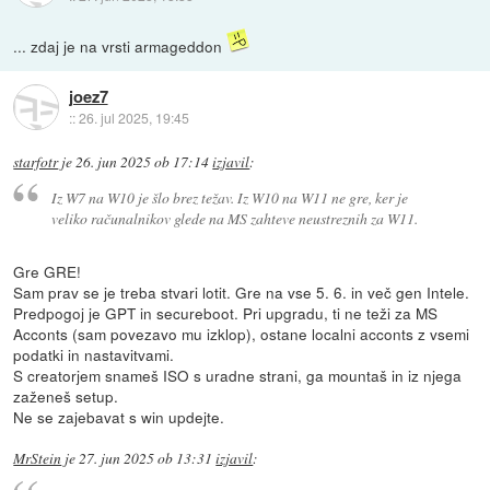
... zdaj je na vrsti armageddon
joez7
::
26. jul 2025, 19:45
starfotr
je
26. jun 2025 ob 17:14
izjavil
:
Iz W7 na W10 je šlo brez težav. Iz W10 na W11 ne gre, ker je
veliko računalnikov glede na MS zahteve neustreznih za W11.
Gre GRE!
Sam prav se je treba stvari lotit. Gre na vse 5. 6. in več gen Intele.
Predpogoj je GPT in secureboot. Pri upgradu, ti ne teži za MS
Acconts (sam povezavo mu izklop), ostane localni acconts z vsemi
podatki in nastavitvami.
S creatorjem snameš ISO s uradne strani, ga mountaš in iz njega
zaženeš setup.
Ne se zajebavat s win updejte.
MrStein
je
27. jun 2025 ob 13:31
izjavil
: