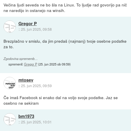
Večina ljudi seveda ne bo šla na Linux. To ljudje rad govorijo pa nič
ne naredijo in ostanejo na winsih.
Gregor P
::
25. jun 2025, 09:58
Brezplačno v smislu, da jim predaš (najmanj) tvoje osebne podatke
za to.
Zgodovina sprememb…
spremenil:
Gregor P
(
25. jun 2025 ob 09:59
)
mtosev
::
25. jun 2025, 09:59
Če imaš Facebook si enako dal na voljo svoje podatke. Jaz se
osebno ne sekiram
bm1973
::
25. jun 2025, 10:01