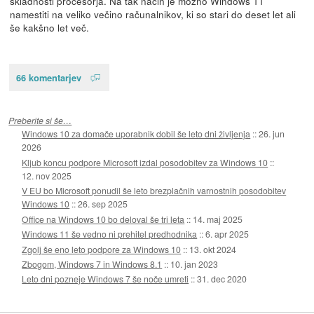
skladnosti procesorja. Na tak način je možno Windows 11
namestiti na veliko večino računalnikov, ki so stari do deset let ali
še kakšno let več.
66 komentarjev
Preberite si še…
Windows 10 za domače uporabnik dobil še leto dni življenja
::
26. jun
2026
Kljub koncu podpore Microsoft izdal posodobitev za Windows 10
::
12. nov 2025
V EU bo Microsoft ponudil še leto brezplačnih varnostnih posodobitev
Windows 10
::
26. sep 2025
Office na Windows 10 bo deloval še tri leta
::
14. maj 2025
Windows 11 še vedno ni prehitel predhodnika
::
6. apr 2025
Zgolj še eno leto podpore za Windows 10
::
13. okt 2024
Zbogom, Windows 7 in Windows 8.1
::
10. jan 2023
Leto dni pozneje Windows 7 še noče umreti
::
31. dec 2020