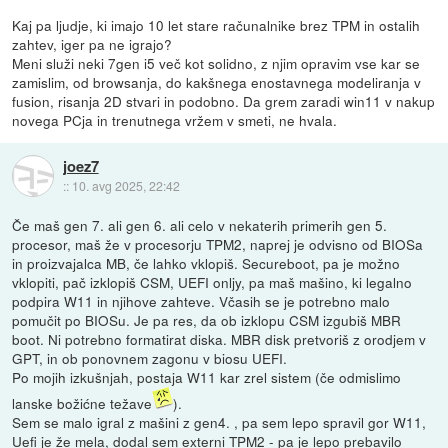
Kaj pa ljudje, ki imajo 10 let stare računalnike brez TPM in ostalih
zahtev, iger pa ne igrajo?
Meni služi neki 7gen i5 več kot solidno, z njim opravim vse kar se
zamislim, od browsanja, do kakšnega enostavnega modeliranja v
fusion, risanja 2D stvari in podobno. Da grem zaradi win11 v nakup
novega PCja in trenutnega vržem v smeti, ne hvala.
joez7
::
10. avg 2025, 22:42
Če maš gen 7. ali gen 6. ali celo v nekaterih primerih gen 5.
procesor, maš že v procesorju TPM2, naprej je odvisno od BIOSa
in proizvajalca MB, če lahko vklopiš. Secureboot, pa je možno
vklopiti, pač izklopiš CSM, UEFI onljy, pa maš mašino, ki legalno
podpira W11 in njihove zahteve. Včasih se je potrebno malo
pomučit po BIOSu. Je pa res, da ob izklopu CSM izgubiš MBR
boot. Ni potrebno formatirat diska. MBR disk pretvoriš z orodjem v
GPT, in ob ponovnem zagonu v biosu UEFI.
Po mojih izkušnjah, postaja W11 kar zrel sistem (če odmislimo
lanske božićne težave
).
Sem se malo igral z mašini z gen4. , pa sem lepo spravil gor W11,
Uefi je že mela, dodal sem externi TPM2 - pa je lepo prebavilo