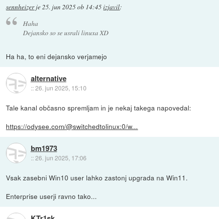
sennheizer
je
25. jun 2025 ob 14:45
izjavil
:
Haha
Dejansko so se usrali linuxa XD
Ha ha, to eni dejansko verjamejo
alternative
::
26. jun 2025, 15:10
Tale kanal občasno spremljam in je nekaj takega napovedal:
https://odysee.com/@switchedtolinux:0/w...
bm1973
::
26. jun 2025, 17:06
Vsak zasebni Win10 user lahko zastonj upgrada na Win11.
Enterprise userji ravno tako...
KTr1sk