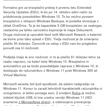
Formalno gre za brezplačni pristop k prvemu letu Extended
Security Updates (ESU), ki bo po 14. oktobru edini način za
pridobivanje posodobitev Windows 10. To bo možno povsem
brezplačno z vklopom Windows Backupa, ki podatke shranjuje v
oblak OneDrive. Ta je do kapacitete 5 GB brezplačen za vsakogar,
nastavimo pa lahko varnostno kopiranje le mape Dokumenti.
Druga možnost je uporabiti tisoč točk Microsoft Reward, s katerimi
se bomo prav tako vpisali v ESU. Tretja možnost je že omenjeno
plačilo 30 dolarjev. Čarovnik za vstop v ESU nam bo pregledno
ponudil vse tri možnosti.
Podjetja imajo le eno možnost, in to je plačilo 61 dolarjev letno za
vsako napravo, na kateri teče Windows 10. Brezplačno in
avtomatično pa se bodo posodabljale naprave z Windows 10, ki
dostopajo do računalnikov z Windows 11 prek Windows 365 ali
Virtual Machine.
Microsoft seveda želi ljudi spodbosti, da sistem nadgradijo na
Windows 11. Komur to zaradi tehničnih karakteristik računalnika ni
omogočeno, si lahko pomaga sam. Z orodjem
Rufus
je možno
izdelati ključek USB, ki ima uradno verzijo Windows 11 (ISO
snamemo
z Microsoftove strani
), a odstranjeno preverjanje