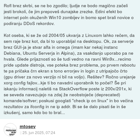
Rofl brez skrbi, se ne bo zgodilo; ljudje ne bodo magično začeli
jesti brokoli, če jim prepoveš dunajske zrezke. Edini efekt bo
internet poln okuženih Win10 zombijev in bomo spet brali novice o
podiranju DDoS rekordov.
Kot oseba, ki se že od 2004/05 ukvarja z Linuxom lahko rečem, da
sem raje brez kot, da bi to uporabljal na desktopu. Ok, za serverje
brez GUI-ja je stvar alfa in omega (imam kar nekaj instanc
Debiana, Ubuntu Serverja in Alpina), za vsakdanjo uporabo pa ne
hvala. Glede prijaznosti so še tudi vedno na ravni Win9x...recimo
pride update distroja, vse poteka brez problema, po prvem rebootu
te pa pričaka črn ekran s tono errorjev in login z utripajočo črto
(gpu driver za novo verzijo ni bil na voljo). Rešitev? Ročno urejanje
xorg config fajlov...kje ti bo navadni uporabnik to počel? Še pri
iskanju informacij naletiš na StackOverflow poste iz 200x/201x, ki
se seveda navezujejo na zdaj že neobstoječe (deprecated)
komande/softver; poskusi googlati "check ip on linux" in bo večina
rezultatov za ifconfig in ne ip addr. Bi se še dalo pisati še in še
izkušenj, samo kdo bo to bral...
mtosev
::
25. jun 2025, 07:24