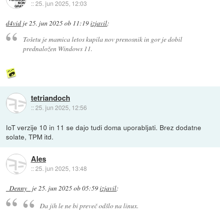
::
25. jun 2025, 12:03
d4vid
je
25. jun 2025 ob 11:19
izjavil
:
Tošetu je mamica letos kupila nov prenosnik in gor je dobil
prednaložen Windows 11.
tetriandoch
::
25. jun 2025, 12:56
IoT verzije 10 in 11 se dajo tudi doma uporabljati. Brez dodatne
solate, TPM itd.
Ales
::
25. jun 2025, 13:48
_Denny_
je
25. jun 2025 ob 05:59
izjavil
:
Da jih le ne bi preveč odšlo na linux.