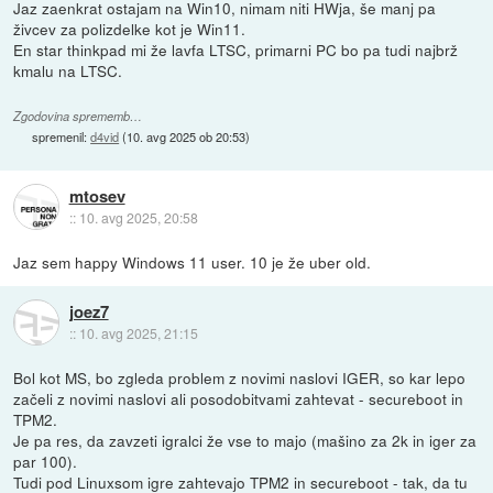
Jaz zaenkrat ostajam na Win10, nimam niti HWja, še manj pa
živcev za polizdelke kot je Win11.
En star thinkpad mi že lavfa LTSC, primarni PC bo pa tudi najbrž
kmalu na LTSC.
Zgodovina sprememb…
spremenil:
d4vid
(
10. avg 2025 ob 20:53
)
mtosev
::
10. avg 2025, 20:58
Jaz sem happy Windows 11 user. 10 je že uber old.
joez7
::
10. avg 2025, 21:15
Bol kot MS, bo zgleda problem z novimi naslovi IGER, so kar lepo
začeli z novimi naslovi ali posodobitvami zahtevat - secureboot in
TPM2.
Je pa res, da zavzeti igralci že vse to majo (mašino za 2k in iger za
par 100).
Tudi pod Linuxsom igre zahtevajo TPM2 in secureboot - tak, da tu