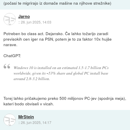
(počasi te migrirajo iz domače mašine na njihove strežnike)
Jarno
::
26. jun 2025, 14:03
Potreben bo class act. Dejansko. Če lahko tožarijo zaradi
previsokih cen iger na PSN, potem je to za faktor 10x hujše
narave.
ChatGPT:
Windows 10 is installed on an estimated 1.5-1.7 billion PCs
worldwide, given its ~53% share and global PC install base
around 2.8-3.2 billion.
Torej lahko pričakujemo preko 500 milijonov PC-jev (spodnja meja),
kateri bodo obviseli v vicah.
MrStein
::
26. jun 2025, 14:17