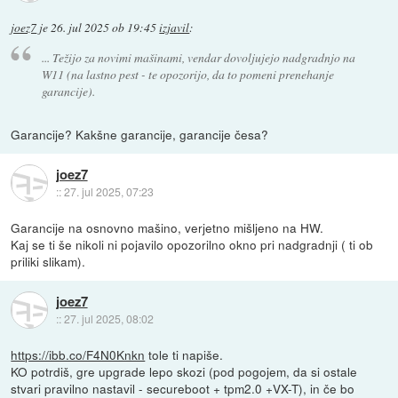
joez7
je
26. jul 2025 ob 19:45
izjavil
:
... Težijo za novimi mašinami, vendar dovoljujejo nadgradnjo na
W11 (na lastno pest - te opozorijo, da to pomeni prenehanje
garancije).
Garancije? Kakšne garancije, garancije česa?
joez7
::
27. jul 2025, 07:23
Garancije na osnovno mašino, verjetno mišljeno na HW.
Kaj se ti še nikoli ni pojavilo opozorilno okno pri nadgradnji ( ti ob
priliki slikam).
joez7
::
27. jul 2025, 08:02
https://ibb.co/F4N0Knkn
tole ti napiše.
KO potrdiš, gre upgrade lepo skozi (pod pogojem, da si ostale
stvari pravilno nastavil - secureboot + tpm2.0 +VX-T), in če bo