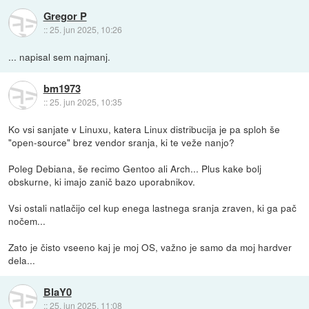
Gregor P
::
25. jun 2025, 10:26
... napisal sem najmanj.
bm1973
::
25. jun 2025, 10:35
Ko vsi sanjate v Linuxu, katera Linux distribucija je pa sploh še
"open-source" brez vendor sranja, ki te veže nanjo?
Poleg Debiana, še recimo Gentoo ali Arch... Plus kake bolj
obskurne, ki imajo zanič bazo uporabnikov.
Vsi ostali natlačijo cel kup enega lastnega sranja zraven, ki ga pač
nočem...
Zato je čisto vseeno kaj je moj OS, važno je samo da moj hardver
dela...
BlaY0
::
25. jun 2025, 11:08