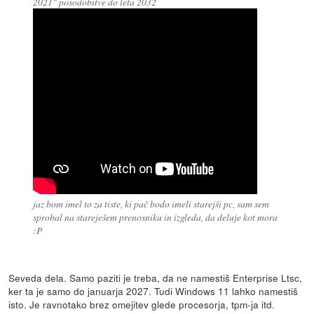
2021" posodobitve do leta 2032
jaz bom imel to za tiste, ki pač bodo imeli starejši pc, sam sem
sprobal na stareješem prenosniku in izgleda, da deluje kot mora
:P
Seveda dela. Samo paziti je treba, da ne namestiš Enterprise Ltsc,
ker ta je samo do januarja 2027. Tudi Windows 11 lahko namestiš
isto. Je ravnotako brez omejitev glede procesorja, tpm-ja itd.