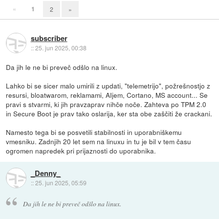
«
1
2
»
subscriber
::
25. jun 2025, 00:38
Da jih le ne bi preveč odšlo na linux.
Lahko bi se sicer malo umirili z updati, "telemetrijo", požrešnostjo z
resursi, bloatwarom, reklamami, AIjem, Cortano, MS account... Se
pravi s stvarmi, ki jih pravzaprav nihče noče. Zahteva po TPM 2.0
in Secure Boot je prav tako oslarija, ker sta obe zaščiti že crackani.
Namesto tega bi se posvetili stabilnosti in uporabniškemu
vmesniku. Zadnjih 20 let sem na linuxu in tu je bil v tem času
ogromen napredek pri prijaznosti do uporabnika.
_Denny_
::
25. jun 2025, 05:59
Da jih le ne bi preveč odšlo na linux.