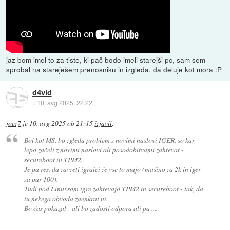
jaz bom imel to za tiste, ki pač bodo imeli starejši pc, sam sem
sprobal na stareješem prenosniku in izgleda, da deluje kot mora :P
d4vid
::
10. avg 2025, 22:22
joez7
je
10. avg 2025 ob 21:15
izjavil
:
Bol kot MS, bo zgleda problem z novimi naslovi IGER, so kar
lepo začeli z novimi naslovi ali posodobitvami zahtevat -
secureboot in TPM2.
Je pa res, da zavzeti igralci že vse to majo (mašino za 2k in iger
za par 100).
Tudi pod Linuxsom igre zahtevajo TPM2 in secureboot - tak, da
tu nekega obvoda zaenkrat ni.
Bo čas pokazal - ali bo zadosti odpora ali pa ....