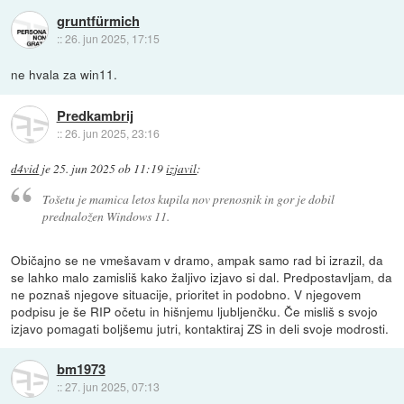
gruntfürmich
::
26. jun 2025, 17:15
ne hvala za win11.
Predkambrij
::
26. jun 2025, 23:16
d4vid
je
25. jun 2025 ob 11:19
izjavil
:
Tošetu je mamica letos kupila nov prenosnik in gor je dobil
prednaložen Windows 11.
Običajno se ne vmešavam v dramo, ampak samo rad bi izrazil, da
se lahko malo zamisliš kako žaljivo izjavo si dal. Predpostavljam, da
ne poznaš njegove situacije, prioritet in podobno. V njegovem
podpisu je še RIP očetu in hišnjemu ljubljenčku. Če misliš s svojo
izjavo pomagati boljšemu jutri, kontaktiraj ZS in deli svoje modrosti.
bm1973
::
27. jun 2025, 07:13