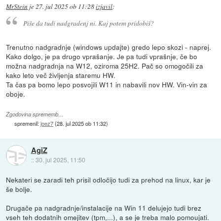
MrStein
je
27. jul 2025 ob 11:28
izjavil
:
Piše da tudi nadgradenj ni. Kaj potem pridobiš?
Trenutno nadgradnje (windows updajte) gredo lepo skozi - naprej.
Kako dolgo, je pa drugo vprašanje. Je pa tudi vprašnje, če bo
možna nadgradnja na W12, oziroma 25H2. Pač so omogočili za
kako leto več življenja staremu HW.
Ta čas pa bomo lepo posvojili W11 in nabavili nov HW. Vin-vin za
oboje.
Zgodovina sprememb…
spremenil:
joez7
(
28. jul 2025 ob 11:32
)
AgiZ
::
30. jul 2025, 11:50
Nekateri se zaradi teh prisil odločijo tudi za prehod na linux, kar je
še bolje.
Drugače pa nadgradnje/instalacije na Win 11 delujejo tudi brez
vseh teh dodatnih omejitev (tpm,...), a se je treba malo pomoujati.