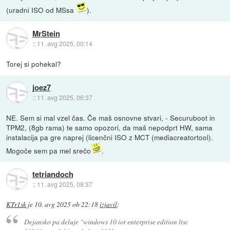
(uradni ISO od MSsa
).
MrStein
::
11. avg 2025, 00:14
Torej si pohekal?
joez7
::
11. avg 2025, 06:37
NE. Sem si mal vzel čas. Če maš osnovne stvari, - Securuboot in
TPM2, (8gb rama) te samo opozori, da maš nepodprt HW, sama
instalacija pa gre naprej (licenčni ISO z MCT (mediacreatortool).
Mogoče sem pa mel srečo
.
tetriandoch
::
11. avg 2025, 08:37
KTr1sk
je
10. avg 2025 ob 22:18
izjavil
:
Dejansko pa deluje "windows 10 iot enterprise edition ltsc