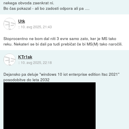
nekega obvoda zaenkrat ni.
Bo čas pokazal - ali bo zadosti odpora ali pa ....
Utk
::
10. avg 2025, 21:43
Stoprocentno ne bom dal niti 3 evre samo zato, ker je MS tako
reku. Nekateri se bi dali pa tudi prebičat če bi MS(M) tako naročili.
KTr1sk
::
10. avg 2025, 22:18
Dejansko pa deluje "windows 10 iot enterprise edition ltsc 2021"
posodobitve do leta 2032