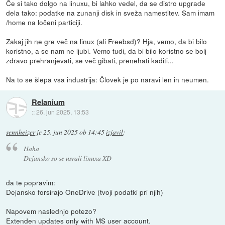
Če si tako dolgo na linuxu, bi lahko vedel, da se distro upgrade
dela tako: podatke na zunanji disk in sveža namestitev. Sam imam
/home na ločeni particiji.
Zakaj jih ne gre več na linux (ali Freebsd)? Hja, vemo, da bi bilo
koristno, a se nam ne ljubi. Vemo tudi, da bi bilo koristno se bolj
zdravo prehranjevati, se več gibati, prenehati kaditi...
Na to se šlepa vsa industrija: Človek je po naravi len in neumen.
Relanium
::
26. jun 2025, 13:53
sennheizer
je
25. jun 2025 ob 14:45
izjavil
:
Haha
Dejansko so se usrali linuxa XD
da te popravim:
Dejansko forsirajo OneDrive (tvoji podatki pri njih)
Napovem naslednjo potezo?
Extenden updates only with MS user account.