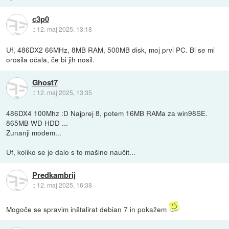
c3p0
::
12. maj 2025, 13:18
Uf, 486DX2 66MHz, 8MB RAM, 500MB disk, moj prvi PC. Bi se mi
orosila očala, če bi jih nosil.
Ghost7
::
12. maj 2025, 13:35
486DX4 100Mhz :D Najprej 8, potem 16MB RAMa za win98SE.
865MB WD HDD ...
Zunanji modem...
Uf, koliko se je dalo s to mašino naučit...
Predkambrij
::
12. maj 2025, 16:38
Mogoče se spravim inštalirat debian 7 in pokažem