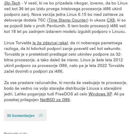
- V vesti, ki ne bo prizadela nikogar, izvemo, da bo Linux
Slo-Tech
več kot 36 let po izidu prvega Intelovega procesorja i486 ukinil
podporo zanj. Nova verzija jedra Linux 6.15 bo med zahteve za
delovanje dodala TSC (
Time Stamp Counter
) in ukaze
CX8
, ki so
se pojavili šele v prvih Pentiumih. S tem bodo procesorji i486 več
kot 18 let po zadnjem izdanem modelu izgubili podporo v Linuxu.
Linus Torvalds
je že zdavnaj rekel
, da ni nobenega pametnega
razloga, da bi kdorkoli podpori zanje posvetil več kot sekundo.
Torvalds je v preteklosti predlagal celo ukinitev podpore za 32-
bitne procesorje, a tako daleč še nismo. Linux je šele leta 2012
ukinil podporo za procesorje i386, nato pa je leta 2022 Torvalds
začel dvomiti o podpori za i486.
Za vse prastare računalnike, ki morda še vsebujejo te procesorje,
bodo še vedno na voljo starejše distribucije Linuxa s starejšimi
jedri. Lahko poganjajo tudi FreeDOS ali celo
Windows XP
. Ali pa
posebej prilagojen
NetBSD za i386
.
30 komentarjev
Preberite si še…