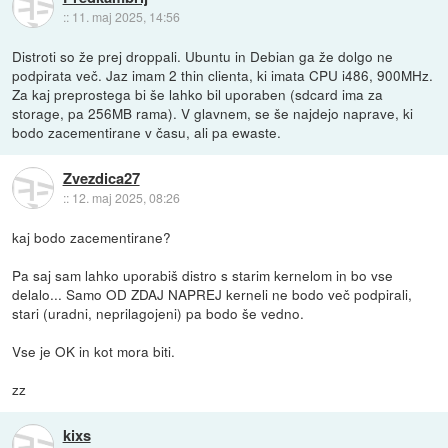
::
11. maj 2025, 14:56
Distroti so že prej droppali. Ubuntu in Debian ga že dolgo ne
podpirata več. Jaz imam 2 thin clienta, ki imata CPU i486, 900MHz.
Za kaj preprostega bi še lahko bil uporaben (sdcard ima za
storage, pa 256MB rama). V glavnem, se še najdejo naprave, ki
bodo zacementirane v času, ali pa ewaste.
Zvezdica27
::
12. maj 2025, 08:26
kaj bodo zacementirane?
Pa saj sam lahko uporabiš distro s starim kernelom in bo vse
delalo... Samo OD ZDAJ NAPREJ kerneli ne bodo več podpirali,
stari (uradni, neprilagojeni) pa bodo še vedno.
Vse je OK in kot mora biti.
zz
kixs