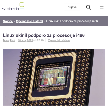
☰
Novice
»
Operacijski sistemi
»
Linux ukinil podporo za procesorje i486
Linux ukinil podporo za procesorje i486
Matej Huš
::
10. maj 2025
ob 20:40
Operacijski sistemi