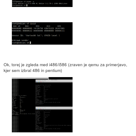
Ok, torej je zgleda med i486/i586 (zraven je qemu za primerjavo,
kjer sem izbral 486 in pentium)