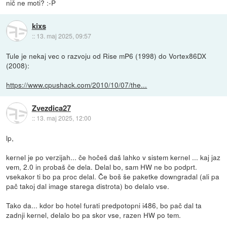
nič ne moti? :-P
kixs
::
13. maj 2025, 09:57
Tule je nekaj vec o razvoju od Rise mP6 (1998) do Vortex86DX
(2008):
https://www.cpushack.com/2010/10/07/the...
Zvezdica27
::
13. maj 2025, 12:00
lp,
kernel je po verzijah... če hočeš daš lahko v sistem kernel ... kaj jaz
vem, 2.0 in probaš če dela. Delal bo, sam HW ne bo podprt.
vsekakor ti bo pa proc delal. Če boš še paketke downgradal (ali pa
pač takoj dal image starega distrota) bo delalo vse.
Tako da... kdor bo hotel furati predpotopni i486, bo pač dal ta
zadnji kernel, delalo bo pa skor vse, razen HW po tem.