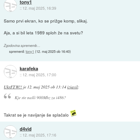
tony1
::
12. maj 2025, 16:39
Samo prvi ekran, ko se prižge komp, slikaj.
Aja, a si bil leta 1989 sploh že na svetu?
Zgodovina sprememb…
spremenil:
tony1
(
12. maj 2025 ob 16:40
)
karafeka
::
12. maj 2025, 17:00
UkrFTW!!
je
12. maj 2025 ob 13:14
izjavil
:
Kje ste našli 900Mhz za i486?
Takrat se je navijanje še splačalo
d4vid
::
12. maj 2025, 17:16