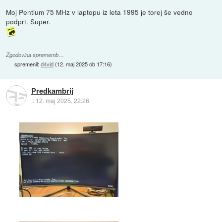
Moj Pentium 75 MHz v laptopu iz leta 1995 je torej še vedno
podprt. Super.
Zgodovina sprememb…
spremenil:
d4vid
(
12. maj 2025 ob 17:16
)
Predkambrij
::
12. maj 2025, 22:26