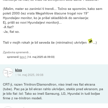
(Mislim, mater so zanimivi ti trendi... Točno se spomnim, kako sem
poleti 2000 čez vrata Megahitove štacune trogal nov 19''
Hyundaijev monitor, ko je prišel skladiščnik do serviserja:
Ej, prišli so novi Hyundaijevi monitorji...
-A flat?
-Ja, flat so.
Tisti v mojih rokah je bil seveda še (minimalno) ukrivljen
...)
Zgodovina sprememb…
spremenil:
tony1
(
14. maj 2025 ob 09:03
)
kixs
::
14. maj 2025, 09:08
CRT-ji, razen Trinitron/Diamondtron, niso imeli res flat ekrana
(tube). Pac pa je bil ekran rahlo ukrivljen, steklo pred ekranom, pa
je bilo flat :lol: Tako so imeli Samsung, LG, Hyundai in tudi boljse
firme z ne-trinitron modeli.