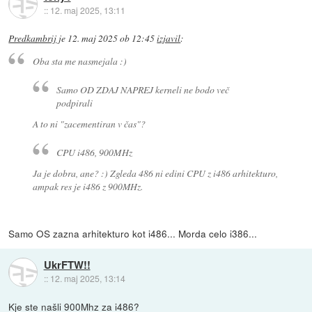
::
12. maj 2025, 13:11
Predkambrij
je
12. maj 2025 ob 12:45
izjavil
:
Oba sta me nasmejala :)
Samo OD ZDAJ NAPREJ kerneli ne bodo več
podpirali
A to ni "zacementiran v čas"?
CPU i486, 900MHz
Ja je dobra, ane? :) Zgleda 486 ni edini CPU z i486 arhitekturo,
ampak res je i486 z 900MHz.
Samo OS zazna arhitekturo kot i486... Morda celo i386...
UkrFTW!!
::
12. maj 2025, 13:14
Kje ste našli 900Mhz za i486?