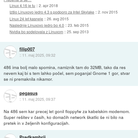
Linux 4.16 je tu
::
2. apr 2018
Izšlo Linuxovo jedro 4.3 s podporo za Intel Skylake
::
2. nov 2015
Linux 24 let kasneje
::
26. avg 2015
Naslednje Linuxovo jedro bo 4.0
::
23. feb 2015
Nvidia bo sodelovala z Linuxom
::
25. sep 2013
filip007
::
11. maj 2025, 09:32
486 ima bolj malo spomina, namiznik tam do 32MB, tako da res
nevem kaj bi s tem lahko počel, sem poganjal Gnome 1 gor, stvar
se ni premaknila nikamor.
pegasus
::
11. maj 2025, 09:37
Na 486 sem kar precej let gonil floppyfw za kabelskim modemom.
Super rešitev v časih, ko domačih network škatlic še ni bilo na
pretek in v željenih konfiguracijah.
Predkambrij