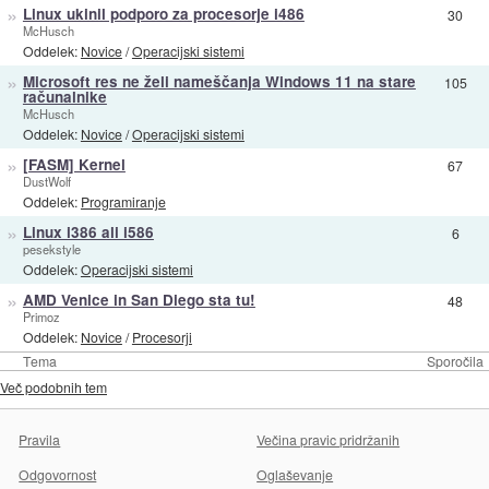
»
Linux ukinil podporo za procesorje i486
30
McHusch
Oddelek:
Novice
/
Operacijski sistemi
»
Microsoft res ne želi nameščanja Windows 11 na stare
105
računalnike
McHusch
Oddelek:
Novice
/
Operacijski sistemi
»
[FASM] Kernel
67
DustWolf
Oddelek:
Programiranje
»
Linux i386 ali i586
6
pesekstyle
Oddelek:
Operacijski sistemi
»
AMD Venice in San Diego sta tu!
48
Primoz
Oddelek:
Novice
/
Procesorji
Tema
Sporočila
Več podobnih tem
Pravila
Večina pravic pridržanih
Odgovornost
Oglaševanje