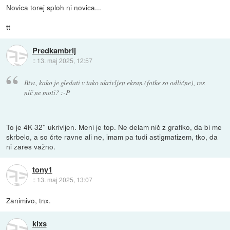
Novica torej sploh ni novica...
tt
Predkambrij
::
13. maj 2025, 12:57
Btw., kako je gledati v tako ukrivljen ekran (fotke so odlične), res
nič ne moti? :-P
To je 4K 32'' ukrivljen. Meni je top. Ne delam nič z grafiko, da bi me
skrbelo, a so črte ravne ali ne, imam pa tudi astigmatizem, tko, da
ni zares važno.
tony1
::
13. maj 2025, 13:07
Zanimivo, tnx.
kixs