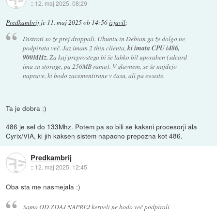
::
12. maj 2025, 08:29
Predkambrij
je
11. maj 2025 ob 14:56
izjavil
:
Distroti so že prej droppali. Ubuntu in Debian ga že dolgo ne
podpirata več. Jaz imam 2 thin clienta,
ki imata CPU i486,
900MHz.
Za kaj preprostega bi še lahko bil uporaben (sdcard
ima za storage, pa 256MB rama). V glavnem, se še najdejo
naprave, ki bodo zacementirane v času, ali pa ewaste.
Ta je dobra :)
486 je sel do 133Mhz. Potem pa so bili se kaksni procesorji ala
Cyrix/VIA, ki jih kaksen sistem napacno prepozna kot 486.
Predkambrij
::
12. maj 2025, 12:45
Oba sta me nasmejala :)
Samo OD ZDAJ NAPREJ kerneli ne bodo več podpirali