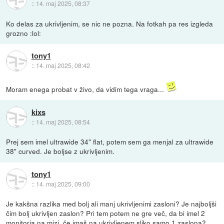
::
14. maj 2025, 08:37
Ko delas za ukrivljenim, se nic ne pozna. Na fotkah pa res izgleda
grozno :lol:
tony1
::
14. maj 2025, 08:42
Moram enega probat v živo, da vidim tega vraga...
kixs
::
14. maj 2025, 08:54
Prej sem imel ultrawide 34" flat, potem sem ga menjal za ultrawide
38" curved. Je boljse z ukrivljenim.
tony1
::
14. maj 2025, 09:00
Je kakšna razlika med bolj ali manj ukrivljenimi zasloni? Je najboljši
čim bolj ukrivljen zaslon? Pri tem potem ne gre več, da bi imel 2
monitorja na mizi, če imaš na ukrivljenem sliko samo 1 zaslona?