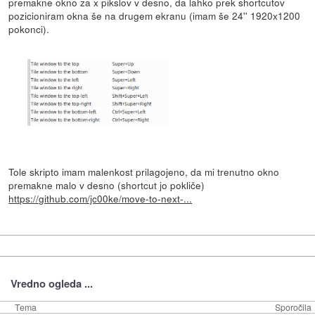
premakne okno za x pikslov v desno, da lahko prek shortcutov
pozicioniram okna še na drugem ekranu (imam še 24'' 1920x1200
pokonci).
Tole skripto imam malenkost prilagojeno, da mi trenutno okno
premakne malo v desno (shortcut jo pokliče)
https://github.com/jc00ke/move-to-next-...
Vredno ogleda ...
Tema
Sporočila