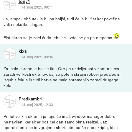
tony1
::
14. maj 2025, 09:11
Ja, ampak občutek je bil pa boljši, tudi če je bil flat kot površina
valja nekoliko zlagan.
Flat ekran se je zdel čudo tehnike - zdaj se ga pa otepamo
kixs
::
14. maj 2025, 09:36
Za male ekrane je boljse flat. Gre pa ukrivljenost v kontra smer
zaradi velikosti ekranov, saj so potem skrajni robovi predalec in
izgubis fokus in tudi barve se malo spremenijo zaradi drugega
kota.
Predkambrij
::
14. maj 2025, 12:33
Pri ful velikih ekranih je fajn, če imaš window manager dobro
nastavljen, ker sicer boš cel dan samo okna resizal. Jaz
uporabljam xfce in vgrajene shortcute, pa še eno skripto, ki mi