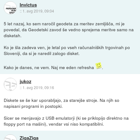
Invictus
::
1. avg 2019, 09:04
5 let nazaj, ko sem naročil geodeta za meritev zemljišča, mi je
povedal, da Geodetski zavod še vedno sprejema meritve samo na
disketah.
Ko je šla zadeva ven, je letal po vseh računalniških trgovinah po
Sloveniji, da si je naredil zalogo disket.
Kako je danes, ne vem. Naj me eden refresha
.
jukoz
::
1. avg 2019, 09:16
Diskete se še kar uporabljajo, za starejše stroje. Na njih so
napisani programi in postopki.
Sicer se menjavajo z USB emulatorji (ki se priklopijo direktno na
floppy port na mašini), vendar vsi niso kompatibilni.
ZigaZiga