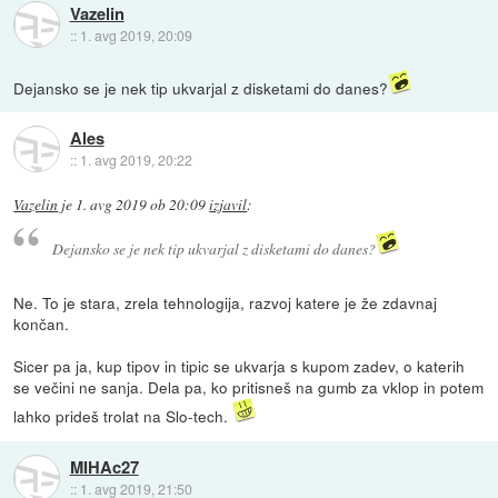
Vazelin
::
1. avg 2019, 20:09
Dejansko se je nek tip ukvarjal z disketami do danes?
Ales
::
1. avg 2019, 20:22
Vazelin
je
1. avg 2019 ob 20:09
izjavil
:
Dejansko se je nek tip ukvarjal z disketami do danes?
Ne. To je stara, zrela tehnologija, razvoj katere je že zdavnaj
končan.
Sicer pa ja, kup tipov in tipic se ukvarja s kupom zadev, o katerih
se večini ne sanja. Dela pa, ko pritisneš na gumb za vklop in potem
lahko prideš trolat na Slo-tech.
MIHAc27
::
1. avg 2019, 21:50