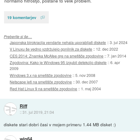
normalno hitrostjo, postane to velik problem.
19 komentarjev
Preberite si še…
Japonska birokracija vendarle nehala uporabljati diskete
::
3. jul 2024
V Linuxu še vedno vzdržujejo gonilnik za diskete
::
12. dec 2022
CES 2014: Znamka McAfee gre na smetišče zgodovine
::
7. jan 2014
Zgodovina: Kako je Windows 95 izgubil detekcijo diskete
::
6. apr
2009
Windows 3.x na smetišče zgodovine
::
5. nov 2008
Netscape leti na smetišče zgodovine
::
30. dec 2007
Red Hat Linux 9 na smetišče zgodovine
::
1. maj 2004
Riff
::
31. jul 2019, 21:04
diskete stari dobri časi v mojem primeru 1.44 MB disket :)
win64