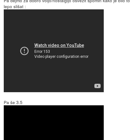
Pa dejmo za dobro voljo/nostalgijo osvežit spomin kako je bilo to
lepo slišat :
Pa še 3.5