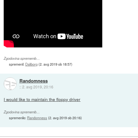
Zgodovina sprememb…
spremenil:
Daliborg
(
2. avg 2019 ob 18:57
)
Randomness
::
2. avg 2019, 20:16
I would like to maintain the floppy driver
Zgodovina sprememb…
spremenilo:
Randomness
(
2. avg 2019 ob 20:16
)