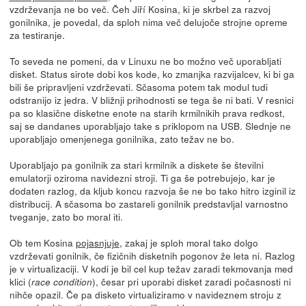
vzdrževanja ne bo več. Čeh Jiří Kosina, ki je skrbel za razvoj
gonilnika, je povedal, da sploh nima več delujoče strojne opreme
za testiranje.
To seveda ne pomeni, da v Linuxu ne bo možno več uporabljati
disket. Status sirote dobi kos kode, ko zmanjka razvijalcev, ki bi ga
bili še pripravljeni vzdrževati. Sčasoma potem tak modul tudi
odstranijo iz jedra. V bližnji prihodnosti se tega še ni bati. V resnici
pa so klasične disketne enote na starih krmilnikih prava redkost,
saj se dandanes uporabljajo take s priklopom na USB. Slednje ne
uporabljajo omenjenega gonilnika, zato težav ne bo.
Uporabljajo pa gonilnik za stari krmilnik a diskete še številni
emulatorji oziroma navidezni stroji. Ti ga še potrebujejo, kar je
dodaten razlog, da kljub koncu razvoja še ne bo tako hitro izginil iz
distribucij. A sčasoma bo zastareli gonilnik predstavljal varnostno
tveganje, zato bo moral iti.
Ob tem Kosina
pojasnjuje
, zakaj je sploh moral tako dolgo
vzdrževati gonilnik, če fizičnih disketnih pogonov že leta ni. Razlog
je v virtualizaciji. V kodi je bil cel kup težav zaradi tekmovanja med
klici (
), česar pri uporabi disket zaradi počasnosti ni
race condition
nihče opazil. Če pa disketo virtualiziramo v navideznem stroju z