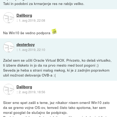
Taki in podobni za krmarjenje res ne rabijo veliko.
Daliborg
::
1. avg 2019, 22:08
Na Win10 še vedno podpora
dexterboy
::
1. avg 2019, 22:10
Začel sem se učiti Oracle Virtual BOX. Privzeto, ko delaš virtualko,
ti izbere disketo in jo da na prvo mesto med boot pogoni ;)
Seveda je heba s strani malog mekog, ki je z zadnjim popravkom
ubil možnost delovanja OVB-a :(
Daliborg
::
2. avg 2019, 18:56
Sicer smo spet zašli s teme, jaz nikakor nisem omenil Win10 zato
da se gremo vojne OS-ov, temveč čisto tako spotoma, ker sem
moral googlat če slučajno še podpirajo.