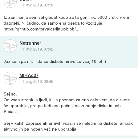
::
1. avg 2019, 07:18
Iz zanimanja sem šel gledat kodo za ta gonilnik. 5000 vrstic v eni
datoteki. Ni čudno, da samo ena oseba to vzdržuje.
https://github.com/torvalds/linux/blob/...
Netrunner
::
1. avg 2019, 07:42
Jaz sem pa mislil da so diskete mrtve že vsaj 10 let :)
MIHAc27
::
1. avg 2019, 08:45
Sej so.
Od vseh strank in ljudi, ki jih poznam za eno celo vem, da diskete
še uporablja, gre pa tudi ona počasi na zunanje diske in usb.
Počasi.
Sej v kakih zaprašenih arhivih včasih še naletim na diskete, ampak
aktivno jih pa noben več ne uporablja.