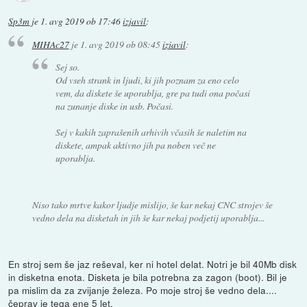
Sp3m
je
1. avg 2019 ob 17:46
izjavil
:
MIHAc27
je
1. avg 2019 ob 08:45
izjavil
:
Sej so.
Od vseh strank in ljudi, ki jih poznam za eno celo
vem, da diskete še uporablja, gre pa tudi ona počasi
na zunanje diske in usb. Počasi.
Sej v kakih zaprašenih arhivih včasih še naletim na
diskete, ampak aktivno jih pa noben več ne
uporablja.
Niso tako mrtve kakor ljudje mislijo, še kar nekaj CNC strojev še
vedno dela na disketah in jih še kar nekaj podjetij uporablja...
En stroj sem še jaz reševal, ker ni hotel delat. Notri je bil 40Mb disk
in disketna enota. Disketa je bila potrebna za zagon (boot). Bil je
pa mislim da za zvijanje železa. Po moje stroj še vedno dela....
čeprav je tega ene 5 let.