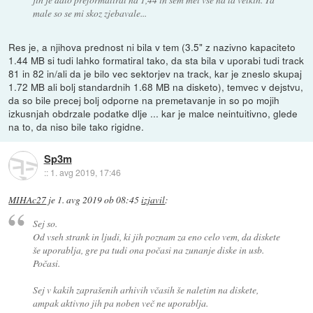
male so se mi skoz zjebavale...
Res je, a njihova prednost ni bila v tem (3.5" z nazivno kapaciteto
1.44 MB si tudi lahko formatiral tako, da sta bila v uporabi tudi track
81 in 82 in/ali da je bilo vec sektorjev na track, kar je zneslo skupaj
1.72 MB ali bolj standardnih 1.68 MB na disketo), temvec v dejstvu,
da so bile precej bolj odporne na premetavanje in so po mojih
izkusnjah obdrzale podatke dlje ... kar je malce neintuitivno, glede
na to, da niso bile tako rigidne.
Sp3m
::
1. avg 2019, 17:46
MIHAc27
je
1. avg 2019 ob 08:45
izjavil
:
Sej so.
Od vseh strank in ljudi, ki jih poznam za eno celo vem, da diskete
še uporablja, gre pa tudi ona počasi na zunanje diske in usb.
Počasi.
Sej v kakih zaprašenih arhivih včasih še naletim na diskete,
ampak aktivno jih pa noben več ne uporablja.