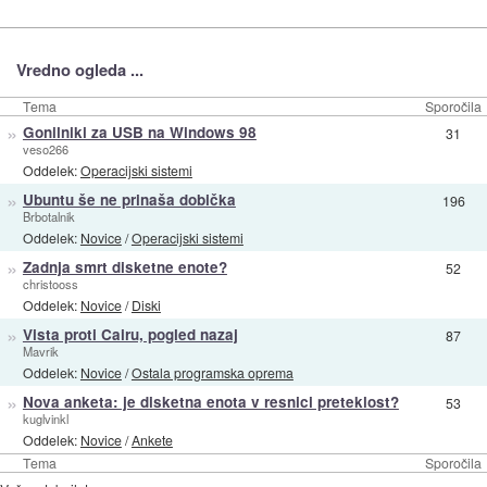
Vredno ogleda ...
Tema
Sporočila
»
Gonilniki za USB na Windows 98
31
veso266
Oddelek:
Operacijski sistemi
»
Ubuntu še ne prinaša dobička
196
Brbotalnik
Oddelek:
Novice
/
Operacijski sistemi
»
Zadnja smrt disketne enote?
52
christooss
Oddelek:
Novice
/
Diski
»
Vista proti Cairu, pogled nazaj
87
Mavrik
Oddelek:
Novice
/
Ostala programska oprema
»
Nova anketa: je disketna enota v resnici preteklost?
53
kuglvinkl
Oddelek:
Novice
/
Ankete
Tema
Sporočila