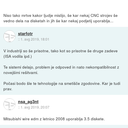
Niso tako mrtve kakor ljudje mislijo, še kar nekaj CNC strojev še
vedno dela na disketah in jih še kar nekaj podjetij uporablja...
starfotr
::
1. avg 2019, 18:01
V industriji so še prisotne, tako kot so prisotne še druge zadeve
(ISA vodila ipd.)
Te sistemi delajo, problem je odpoved in nato nekompatibilnost z
novejšimi rešitvami.
Počasi bodo šle te tehnologije na smetišče zgodovine. Kar je tudi
prav.
nsa_ag3nt
::
1. avg 2019, 20:07
Mitsubishi wire edm z letnico 2008 uporablja 3.5 diskete.