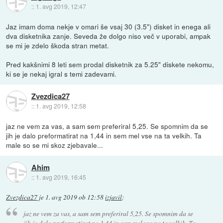
::
1. avg 2019, 12:47
Jaz imam doma nekje v omari še vsaj 30 (3.5") disket in enega ali
dva disketnika zanje. Seveda že dolgo niso več v uporabi, ampak
se mi je zdelo škoda stran metat.
Pred kakšnimi 8 leti sem prodal disketnik za 5.25" diskete nekomu,
ki se je nekaj igral s temi zadevami.
Zvezdica27
::
1. avg 2019, 12:58
jaz ne vem za vas, a sam sem preferiral 5,25. Se spomnim da se
jih je dalo preformatirat na 1,44 in sem mel vse na ta velkih. Ta
male so se mi skoz zjebavale...
Ahim
::
1. avg 2019, 16:45
Zvezdica27
je
1. avg 2019 ob 12:58
izjavil
:
jaz ne vem za vas, a sam sem preferiral 5,25. Se spomnim da se
jih je dalo preformatirat na 1,44 in sem mel vse na ta velkih. Ta