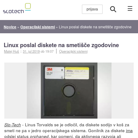
☰
Novice
»
Operacijski sistemi
»
Linux poslal diskete na smetišče zgodovine
Linux poslal diskete na smetišče zgodovine
Matej Huš
::
31. jul 2019
ob 19:07
Operacijski sistemi
- Linus Torvalds se je odločil, da diskete sodijo v koš za
Slo-Tech
smeti ne pa v jedro operacijskega sistema. Gonilnik za diskete
ima
odslej status
, kar pomeni, da aktivnega razvoja ali
orphaned