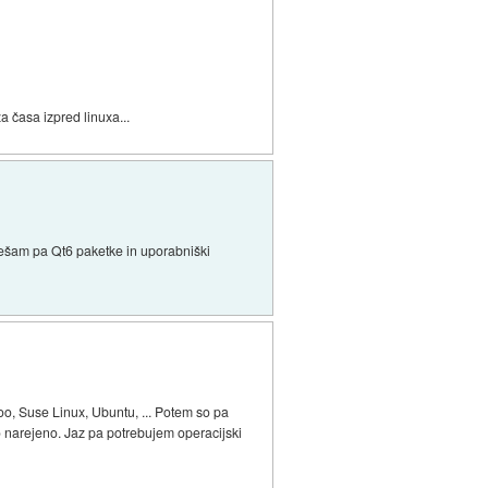
za časa izpred linuxa...
ešam pa Qt6 paketke in uporabniški
oo, Suse Linux, Ubuntu, ... Potem so pa
o narejeno. Jaz pa potrebujem operacijski