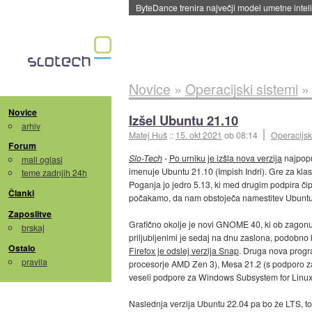
ByteDance trenira največji model umetne intel
Novice
»
Operacijski sistemi
Novice
Izšel Ubuntu 21.10
arhiv
Matej Huš
::
15. okt 2021
ob 08:14
Operacijsk
Forum
Slo-Tech
-
Po urniku je izšla nova verzija
najpopu
mali oglasi
imenuje Ubuntu 21.10 (Impish Indri). Gre za klasi
teme zadnjih 24h
Poganja jo jedro 5.13, ki med drugim podpira či
Članki
počakamo, da nam obstoječa namestitev Ubuntuja
Zaposlitve
Grafično okolje je novi GNOME 40, ki ob zagonu 
brskaj
priljubljenimi je sedaj na dnu zaslona, podobno k
Ostalo
Firefox je odslej verzija Snap
. Druga nova prog
pravila
procesorje AMD Zen 3), Mesa 21.2 (s podporo z
veseli podpore za Windows Subsystem for Linux,
Naslednja verzija Ubuntu 22.04 pa bo že LTS, to