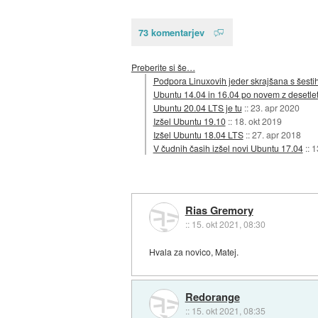
73 komentarjev
Preberite si še…
Podpora Linuxovih jeder skrajšana s šestih
Ubuntu 14.04 in 16.04 po novem z desetle
Ubuntu 20.04 LTS je tu
::
23. apr 2020
Izšel Ubuntu 19.10
::
18. okt 2019
Izšel Ubuntu 18.04 LTS
::
27. apr 2018
V čudnih časih izšel novi Ubuntu 17.04
::
1
Rias Gremory
::
15. okt 2021, 08:30
Hvala za novico, Matej.
Redorange
::
15. okt 2021, 08:35