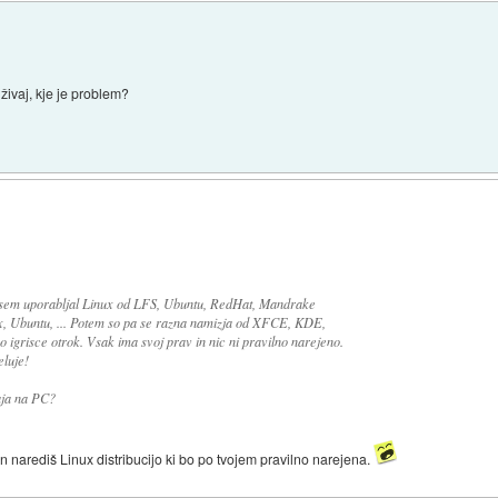
uživaj, kje je problem?
a sem uporabljal Linux od LFS, Ubuntu, RedHat, Mandrake
nux, Ubuntu, ... Potem so pa se razna namizja od XFCE, KDE,
 igrisce otrok. Vsak ima svoj prav in nic ni pravilno narejeno.
eluje!
aja na PC?
in narediš Linux distribucijo ki bo po tvojem pravilno narejena.