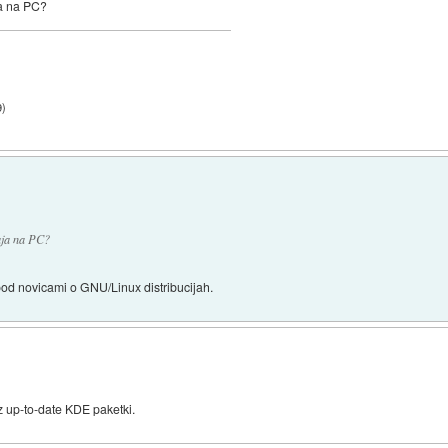
ja na PC?
9
)
aja na PC?
pod novicami o GNU/Linux distribucijah.
up-to-date KDE paketki.