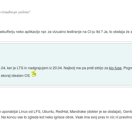
virtualnega zaslona?
ebufferju neko aplikacijo npr. za vizualno testiranje na CI-ju itd.? Ja, to obstaja že 
04, ker je LTS in nadgrajujem iz 20.04. Najbolj me pa prsti srbijo za
kio-fuse
. Pogr
a skoraj idealen OS
em uporabljal Linux od LFS, Ubuntu, RedHat, Mandrake (dokler je se obstajal), Gent
a koncu vse to zgleda kot neko igrisce otrok. Vsak ima svoj prav in nic ni praviln