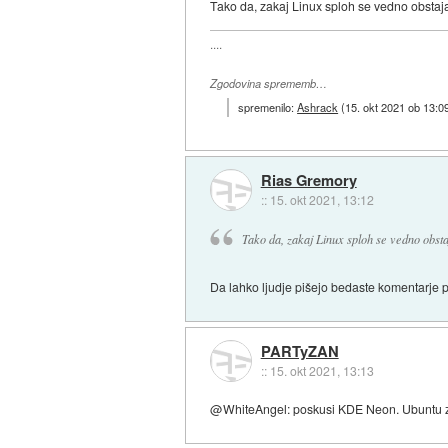
Tako da, zakaj Linux sploh se vedno obsta
....
Zgodovina sprememb…
spremenilo:
Ashrack
(
15. okt 2021 ob 13:0
Rias Gremory
::
15. okt 2021, 13:12
Tako da, zakaj Linux sploh se vedno obst
Da lahko ljudje pišejo bedaste komentarje 
PARTyZAN
::
15. okt 2021, 13:13
@WhiteAngel: poskusi KDE Neon. Ubuntu z 