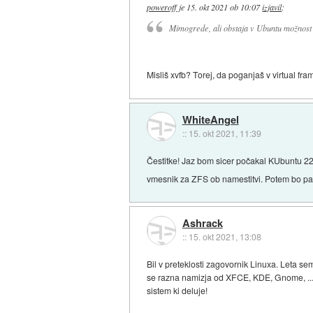
poweroff
je
15. okt 2021 ob 10:07
izjavil
:
Mimogrede, ali obstaja v Ubuntu možnost 
Misliš xvfb? Torej, da poganjaš v virtual fram
WhiteAngel
::
15. okt 2021, 11:39
Čestitke! Jaz bom sicer počakal KUbuntu 22.
vmesnik za ZFS ob namestitvi. Potem bo p
Ashrack
::
15. okt 2021, 13:08
Bil v preteklosti zagovornik Linuxa. Leta s
se razna namizja od XFCE, KDE, Gnome, ... N
sistem ki deluje!