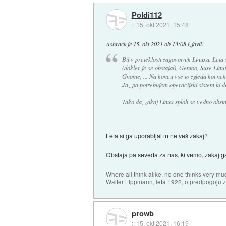
Poldi112
::
15. okt 2021, 15:48
Ashrack
je
15. okt 2021 ob 13:08
izjavil
:
Bil v preteklosti zagovornik Linuxa. Let
(dokler je se obstajal), Gentoo, Suse Li
Gnome, ... Na koncu vse to zgleda kot neko
Jaz pa potrebujem operacijski sistem ki d
Tako da, zakaj Linux sploh se vedno obst
Leta si ga uporabljal in ne veš zakaj?
Obstaja pa seveda za nas, ki vemo, zakaj 
Where all think alike, no one thinks very mu
Walter Lippmann, leta 1922, o predpogoju 
prowb
::
15. okt 2021, 16:19