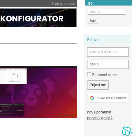
Išči:
Zadnje novice
Prijava
Zapomni si me
nov uporabnik
pozabili geslo?