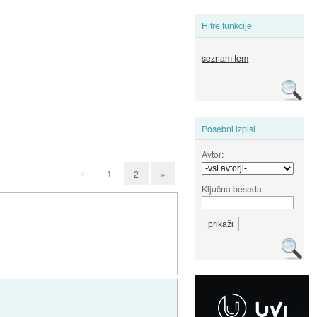
Hitre funkcije
seznam tem
Posebni izpisi
Avtor:
«
1
2
»
Ključna beseda: