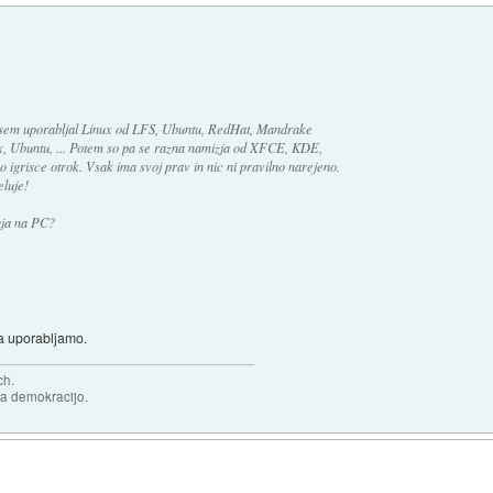
a sem uporabljal Linux od LFS, Ubuntu, RedHat, Mandrake
nux, Ubuntu, ... Potem so pa se razna namizja od XFCE, KDE,
 igrisce otrok. Vsak ima svoj prav in nic ni pravilno narejeno.
eluje!
aja na PC?
ga uporabljamo.
ch.
za demokracijo.