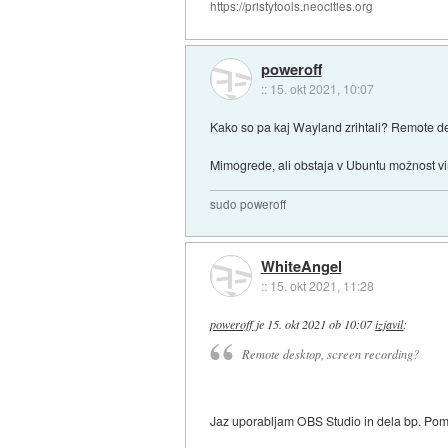
https://pristytools.neocities.org
poweroff
::
15. okt 2021, 10:07
Kako so pa kaj Wayland zrihtali? Remote d
Mimogrede, ali obstaja v Ubuntu možnost v
sudo poweroff
WhiteAngel
::
15. okt 2021, 11:28
poweroff
je
15. okt 2021 ob 10:07
izjavil
:
Remote desktop, screen recording?
Jaz uporabljam OBS Studio in dela bp. Pome