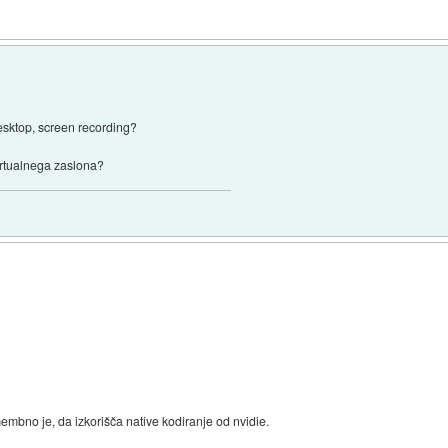
esktop, screen recording?
irtualnega zaslona?
mbno je, da izkorišča native kodiranje od nvidie.