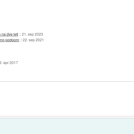
 na dve leti
::
21. sep 2023
tno podporo
::
22. sep 2021
3. apr 2017