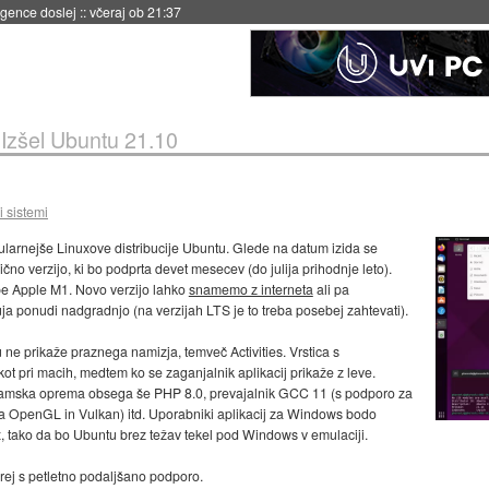
igence doslej
::
včeraj ob 21:37
»
Izšel Ubuntu 21.10
i sistemi
larnejše Linuxove distribucije Ubuntu. Glede na datum izida se
čno verzijo, ki bo podprta devet mesecev (do julija prihodnje leto).
pe Apple M1. Novo verzijo lahko
snamemo z interneta
ali pa
 ponudi nadgradnjo (na verzijah LTS je to treba posebej zahtevati).
ne prikaže praznega namizja, temveč Activities. Vrstica s
ot pri macih, medtem ko se zaganjalnik aplikacij prikaže z leve.
ramska oprema obsega še PHP 8.0, prevajalnik GCC 11 (s podporo za
a OpenGL in Vulkan) itd. Uporabniki aplikacij za Windows bodo
 tako da bo Ubuntu brez težav tekel pod Windows v emulaciji.
rej s petletno podaljšano podporo.