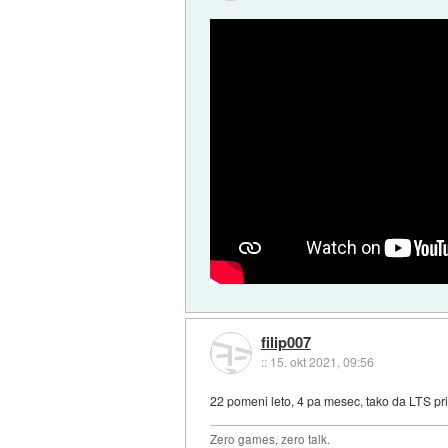
filip007
::
15. okt 2021, 09:56
22 pomeni leto, 4 pa mesec, tako da LTS pri
Zero games, zero talk.