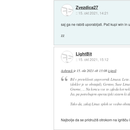
Zvezdica27
::
15. okt 2021, 14:21
saj ga ne rabiš uporabljati. Pač kupi win in 
zz
LightBit
::
15. okt 2021, 15:12
Ashrack
je
15. okt 2021 ob 13:08
izjavil
:
Bil v preteklosti zagovornik Linuxa. Let
(dokler je se obstajal), Gentoo, Suse Li
Gnome, ... Na koncu vse to zgleda kot neko
Jaz pa potrebujem operacijski sistem ki d
Tako da, zakaj Linux sploh se vedno obst
Najbolje da se pridružiš otrokom na igrišču 