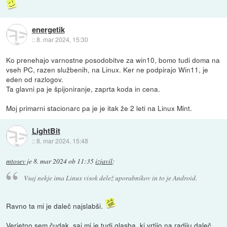
energetik
::
8. mar 2024, 15:30
Ko prenehajo varnostne posodobitve za win10, bomo tudi doma na
vseh PC, razen službenih, na Linux. Ker ne podpirajo Win11, je
eden od razlogov.
Ta glavni pa je špijoniranje, zaprta koda in cena.
Moj primarni stacionarc pa je je itak že 2 leti na Linux Mint.
LightBit
::
8. mar 2024, 15:48
mtosev
je
8. mar 2024 ob 11:35
izjavil
:
Vsaj nekje ima Linux visok delež uporabnikov in to je Android.
Ravno ta mi je daleč najslabši.
Verjetno sem čudak, saj mi je tudi glasba, ki vrtijo na radiju daleč