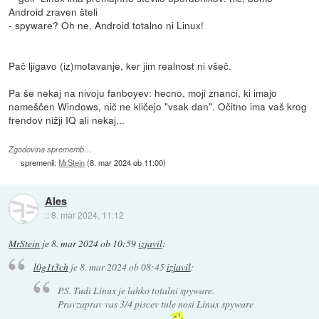
Android zraven šteli
- spyware? Oh ne, Android totalno ni Linux!
Pač ljigavo (iz)motavanje, ker jim realnost ni všeč.
Pa še nekaj na nivoju fanboyev: hecno, moji znanci, ki imajo
nameščen Windows, nič ne kličejo "vsak dan". Očitno ima vaš krog
frendov nižji IQ ali nekaj...
Zgodovina sprememb…
spremenil:
MrStein
(
8. mar 2024 ob 11:00
)
Ales
::
8. mar 2024, 11:12
MrStein
je
8. mar 2024 ob 10:59
izjavil
:
l0g1t3ch
je
8. mar 2024 ob 08:45
izjavil
:
P.S. Tudi Linux je lahko totalni spyware.
Pravzaprav vas 3/4 piscev tule nosi Linux spyware