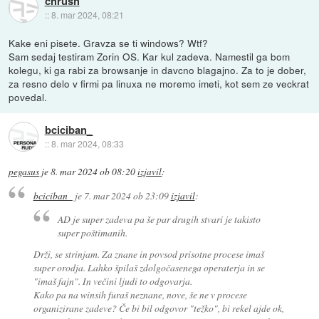
chrush
::
8. mar 2024, 08:21
Kake eni pisete. Gravza se ti windows? Wtf?
Sam sedaj testiram Zorin OS. Kar kul zadeva. Namestil ga bom
kolegu, ki ga rabi za browsanje in davcno blagajno. Za to je dober,
za resno delo v firmi pa linuxa ne moremo imeti, kot sem ze veckrat
povedal.
bciciban_
::
8. mar 2024, 08:33
pegasus
je
8. mar 2024 ob 08:20
izjavil
:
bciciban_
je
7. mar 2024 ob 23:09
izjavil
:
AD je super zadeva pa še par drugih stvari je takisto
super poštimanih.
Drži, se strinjam. Za znane in povsod prisotne procese imaš
super orodja. Lahko špilaš zdolgočasenega operaterja in se
"imaš fajn". In večini ljudi to odgovarja.
Kako pa na winsih furaš neznane, nove, še ne v procese
organizirane zadeve? Če bi bil odgovor "težko", bi rekel ajde ok,