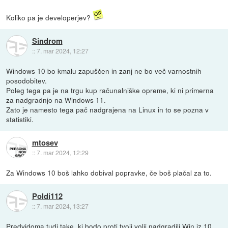
Koliko pa je developerjev?
Sindrom
::
7. mar 2024, 12:27
Windows 10 bo kmalu zapuščen in zanj ne bo več varnostnih
posodobitev.
Poleg tega pa je na trgu kup računalniške opreme, ki ni primerna
za nadgradnjo na Windows 11.
Zato je namesto tega pač nadgrajena na Linux in to se pozna v
statistiki.
mtosev
::
7. mar 2024, 12:29
Za Windows 10 boš lahko dobival popravke, če boš plačal za to.
Poldi112
::
7. mar 2024, 13:27
Predvidoma tudi take, ki bodo proti tvoji volji nadgradili Win iz 10