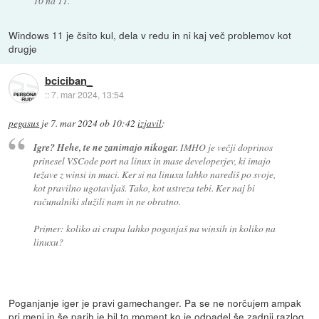
10 na 11.
Windows 11 je čsito kul, dela v redu in ni kaj več problemov kot
drugje
bciciban_
::
7. mar 2024, 13:54
pegasus
je
7. mar 2024 ob 10:42
izjavil
:
Igre? Hehe, te ne zanimajo nikogar.
IMHO je večji doprinos
prinesel VSCode port na linux in mase developerjev, ki imajo
težave z winsi in maci. Ker si na linuxu lahko narediš po svoje,
kot pravilno ugotavljaš. Tako, kot ustreza tebi. Ker naj bi
računalniki služili nam in ne obratno.
Primer: koliko ai crapa lahko poganjaš na winsih in koliko na
linuxu?
Poganjanje iger je pravi gamechanger. Pa se ne norčujem ampak
pri meni in še parih je bil to moment ko je odpadel še zadnji razlog