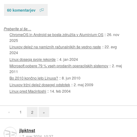
60 komentarjev
Preberite si še…
ChromeOS in Android se bosta združila v Aluminium OS
::
26. nov
2025
Linuxov delež na namiznih računalnikih še vedno raste
::
22. avg
2024
Linux dosega svoje rekorde
::
4. jan 2024
Microsoft pobere 79 % vseh prodanih operacijskih sistemov
::
2. maj
2011
Bo 2010 končno leto Linuxa?
::
8. jun 2010
Linuxov tržni delež dosegel odstotek
::
2. maj 2009
Linux pred Macintoshi
::
14. feb 2004
«
1
2
»
jlpktnst
::
7. mar 2024, 10:37