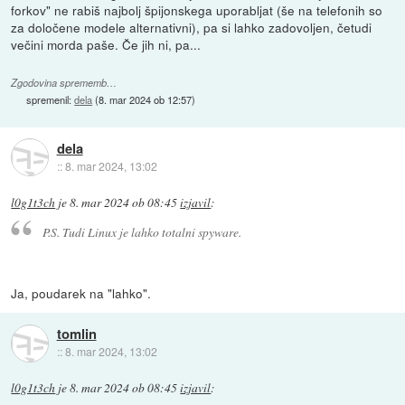
forkov" ne rabiš najbolj špijonskega uporabljat (še na telefonih so
za določene modele alternativni), pa si lahko zadovoljen, četudi
večini morda paše. Če jih ni, pa...
Zgodovina sprememb…
spremenil:
dela
(
8. mar 2024 ob 12:57
)
dela
::
8. mar 2024, 13:02
l0g1t3ch
je
8. mar 2024 ob 08:45
izjavil
:
P.S. Tudi Linux je lahko totalni spyware.
Ja, poudarek na "lahko".
tomlin
::
8. mar 2024, 13:02
l0g1t3ch
je
8. mar 2024 ob 08:45
izjavil
: