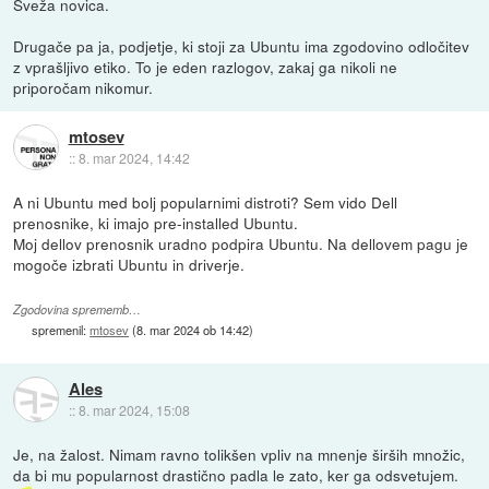
Sveža novica.
Drugače pa ja, podjetje, ki stoji za Ubuntu ima zgodovino odločitev
z vprašljivo etiko. To je eden razlogov, zakaj ga nikoli ne
priporočam nikomur.
mtosev
::
8. mar 2024, 14:42
A ni Ubuntu med bolj popularnimi distroti? Sem vido Dell
prenosnike, ki imajo pre-installed Ubuntu.
Moj dellov prenosnik uradno podpira Ubuntu. Na dellovem pagu je
mogoče izbrati Ubuntu in driverje.
Zgodovina sprememb…
spremenil:
mtosev
(
8. mar 2024 ob 14:42
)
Ales
::
8. mar 2024, 15:08
Je, na žalost. Nimam ravno tolikšen vpliv na mnenje širših množic,
da bi mu popularnost drastično padla le zato, ker ga odsvetujem.