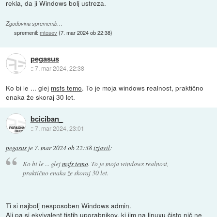
rekla, da ji Windows bolj ustreza.
Zgodovina sprememb…
spremenil:
mtosev
(
7. mar 2024 ob 22:38
)
pegasus
::
7. mar 2024, 22:38
Ko bi le ... glej
msfs temo
. To je moja windows realnost, praktično
enaka že skoraj 30 let.
bciciban_
::
7. mar 2024, 23:01
pegasus
je
7. mar 2024 ob 22:38
izjavil
:
Ko bi le ... glej
msfs temo
. To je moja windows realnost,
praktično enaka že skoraj 30 let.
Ti si najbolj nesposoben Windows admin.
Ali pa si ekvivalent tistih uporabnikov, ki jim na linuxu čisto nič ne