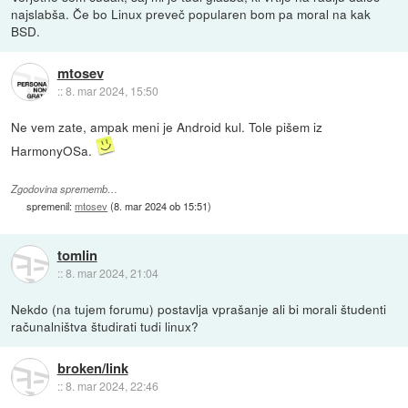
najslabša. Če bo Linux preveč popularen bom pa moral na kak
BSD.
mtosev
::
8. mar 2024, 15:50
Ne vem zate, ampak meni je Android kul. Tole pišem iz
HarmonyOSa.
Zgodovina sprememb…
spremenil:
mtosev
(
8. mar 2024 ob 15:51
)
tomlin
::
8. mar 2024, 21:04
Nekdo (na tujem forumu) postavlja vprašanje ali bi morali študenti
računalništva študirati tudi linux?
broken/link
::
8. mar 2024, 22:46