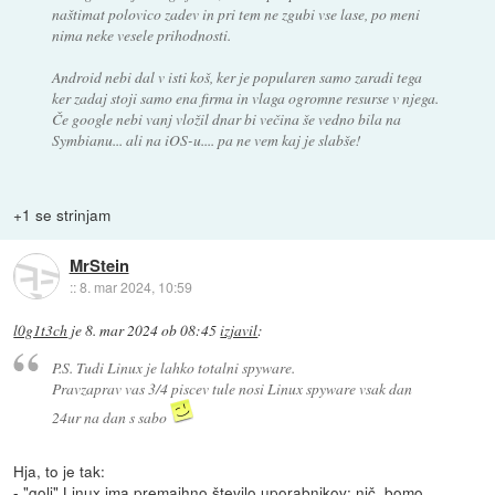
naštimat polovico zadev in pri tem ne zgubi vse lase, po meni
nima neke vesele prihodnosti.
Android nebi dal v isti koš, ker je popularen samo zaradi tega
ker zadaj stoji samo ena firma in vlaga ogromne resurse v njega.
Če google nebi vanj vložil dnar bi večina še vedno bila na
Symbianu... ali na iOS-u.... pa ne vem kaj je slabše!
+1 se strinjam
MrStein
::
8. mar 2024, 10:59
l0g1t3ch
je
8. mar 2024 ob 08:45
izjavil
:
P.S. Tudi Linux je lahko totalni spyware.
Pravzaprav vas 3/4 piscev tule nosi Linux spyware vsak dan
24ur na dan s sabo
Hja, to je tak:
- "goli" Linux ima premajhno število uporabnikov: nič, bomo