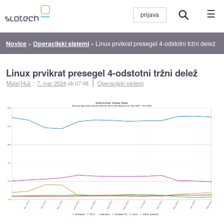
☰
Novice
»
Operacijski sistemi
»
Linux prvikrat presegel 4-odstotni tržni delež
Linux prvikrat presegel 4-odstotni tržni delež
Matej Huš
::
7. mar 2024
ob 07:48
Operacijski sistemi