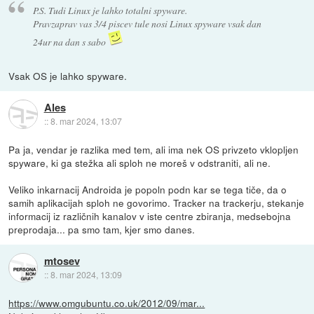
P.S. Tudi Linux je lahko totalni spyware.
Pravzaprav vas 3/4 piscev tule nosi Linux spyware vsak dan
24ur na dan s sabo
Vsak OS je lahko spyware.
Ales
::
8. mar 2024, 13:07
Pa ja, vendar je razlika med tem, ali ima nek OS privzeto vklopljen
spyware, ki ga stežka ali sploh ne moreš v odstraniti, ali ne.
Veliko inkarnacij Androida je popoln podn kar se tega tiče, da o
samih aplikacijah sploh ne govorimo. Tracker na trackerju, stekanje
informacij iz različnih kanalov v iste centre zbiranja, medsebojna
preprodaja... pa smo tam, kjer smo danes.
mtosev
::
8. mar 2024, 13:09
https://www.omgubuntu.co.uk/2012/09/mar...