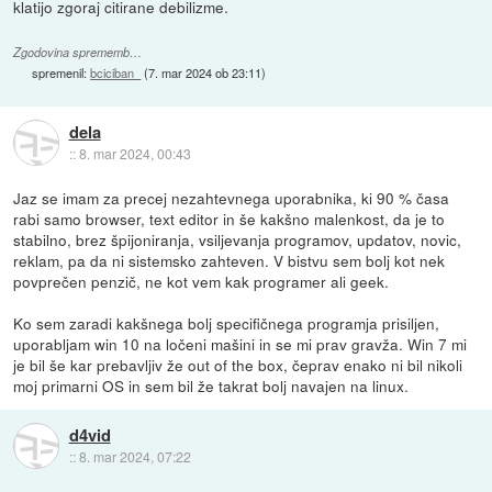
klatijo zgoraj citirane debilizme.
Zgodovina sprememb…
spremenil:
bciciban_
(
7. mar 2024 ob 23:11
)
dela
::
8. mar 2024, 00:43
Jaz se imam za precej nezahtevnega uporabnika, ki 90 % časa
rabi samo browser, text editor in še kakšno malenkost, da je to
stabilno, brez špijoniranja, vsiljevanja programov, updatov, novic,
reklam, pa da ni sistemsko zahteven. V bistvu sem bolj kot nek
povprečen penzič, ne kot vem kak programer ali geek.
Ko sem zaradi kakšnega bolj specifičnega programja prisiljen,
uporabljam win 10 na ločeni mašini in se mi prav gravža. Win 7 mi
je bil še kar prebavljiv že out of the box, čeprav enako ni bil nikoli
moj primarni OS in sem bil že takrat bolj navajen na linux.
d4vid
::
8. mar 2024, 07:22