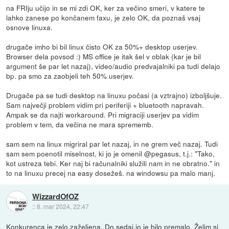
na FRIju učijo in se mi zdi OK, ker za večino smeri, v katere te
lahko zanese po končanem faxu, je zelo OK, da poznaš vsaj
osnove linuxa.
drugače imho bi bil linux čisto OK za 50%+ desktop userjev.
Browser dela povsod :) MS office je itak šel v oblak (kar je bil
argument še par let nazaj), video/audio predvajalniki pa tudi delajo
bp. pa smo za zaobjeli teh 50% userjev.
Drugače pa se tudi desktop na linuxu počasi (a vztrajno) izboljšuje.
Sam največji problem vidim pri periferiji + bluetooth napravah.
Ampak se da najti workaround. Pri migraciji userjev pa vidim
problem v tem, da večina ne mara sprememb.
sam sem na linux migriral par let nazaj, in ne grem več nazaj. Tudi
sam sem poenotil miselnost, ki jo je omenil @pegasus, t.j.: "Tako,
kot ustreza tebi. Ker naj bi računalniki služili nam in ne obratno." in
to na linuxu precej na easy dosežeš. na windowsu pa malo manj.
WizzardOfOZ
::
8. mar 2024, 22:47
Konkurenca je zelo zaželjena. Do sedaj jo je bilo premalo. Želim si