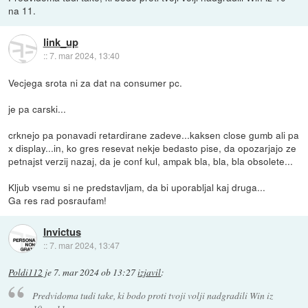
na 11.
link_up
::
7. mar 2024, 13:40
Vecjega srota ni za dat na consumer pc.
je pa carski...
crknejo pa ponavadi retardirane zadeve...kaksen close gumb ali pa
x display...in, ko gres resevat nekje bedasto pise, da opozarjajo ze
petnajst verzij nazaj, da je conf kul, ampak bla, bla, bla obsolete...
Kljub vsemu si ne predstavljam, da bi uporabljal kaj druga...
Ga res rad posraufam!
Invictus
::
7. mar 2024, 13:47
Poldi112
je
7. mar 2024 ob 13:27
izjavil
:
Predvidoma tudi take, ki bodo proti tvoji volji nadgradili Win iz