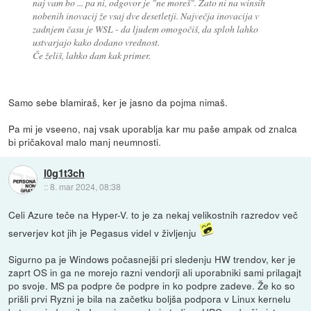
naj vam bo ... pa ni, odgovor je "ne moreš". Zato ni na winsih
nobenih inovacij že vsaj dve desetletji. Največja inovacija v
zadnjem času je WSL - da ljudem omogočiš, da sploh lahko
ustvarjajo kako dodano vrednost.
Če želiš, lahko dam kak primer.
Samo sebe blamiraš, ker je jasno da pojma nimaš.
Pa mi je vseeno, naj vsak uporablja kar mu paše ampak od znalca
bi pričakoval malo manj neumnosti.
l0g1t3ch
::
8. mar 2024, 08:38
Celi Azure teče na Hyper-V. to je za nekaj velikostnih razredov več
serverjev kot jih je Pegasus videl v življenju
Sigurno pa je Windows počasnejši pri sledenju HW trendov, ker je
zaprt OS in ga ne morejo razni vendorji ali uporabniki sami prilagajt
po svoje. MS pa podpre če podpre in ko podpre zadeve. Že ko so
prišli prvi Ryzni je bila na začetku boljša podpora v Linux kernelu