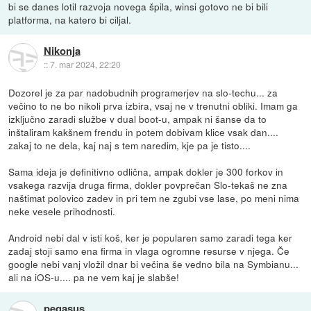
bi se danes lotil razvoja novega špila, winsi gotovo ne bi bili
platforma, na katero bi ciljal.
Nikonja
::
7. mar 2024, 22:20
Dozorel je za par nadobudnih programerjev na slo-techu... za
večino to ne bo nikoli prva izbira, vsaj ne v trenutni obliki. Imam ga
izključno zaradi službe v dual boot-u, ampak ni šanse da to
inštaliram kakšnem frendu in potem dobivam klice vsak dan....
zakaj to ne dela, kaj naj s tem naredim, kje pa je tisto....
Sama ideja je definitivno odlična, ampak dokler je 300 forkov in
vsakega razvija druga firma, dokler povprečan Slo-tekaš ne zna
naštimat polovico zadev in pri tem ne zgubi vse lase, po meni nima
neke vesele prihodnosti.
Android nebi dal v isti koš, ker je popularen samo zaradi tega ker
zadaj stoji samo ena firma in vlaga ogromne resurse v njega. Če
google nebi vanj vložil dnar bi večina še vedno bila na Symbianu...
ali na iOS-u.... pa ne vem kaj je slabše!
pegasus