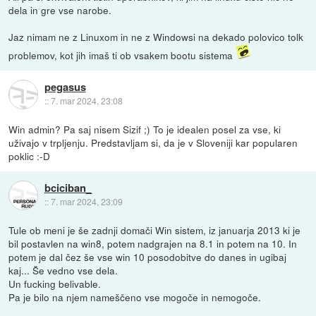
dela in gre vse narobe.
Jaz nimam ne z Linuxom in ne z Windowsi na dekado polovico tolk
problemov, kot jih imaš ti ob vsakem bootu sistema
pegasus
::
7. mar 2024, 23:08
Win admin? Pa saj nisem Sizif ;) To je idealen posel za vse, ki
uživajo v trpljenju. Predstavljam si, da je v Sloveniji kar popularen
poklic :-D
bciciban_
::
7. mar 2024, 23:09
Tule ob meni je še zadnji domači Win sistem, iz januarja 2013 ki je
bil postavlen na win8, potem nadgrajen na 8.1 in potem na 10. In
potem je dal čez še vse win 10 posodobitve do danes in ugibaj
kaj... Še vedno vse dela.
Un fucking belivable.
Pa je bilo na njem nameščeno vse mogoče in nemogoče.