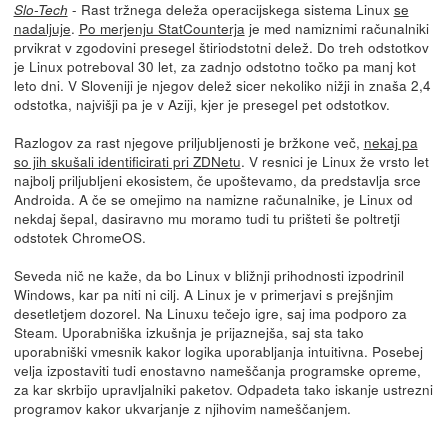
- Rast tržnega deleža operacijskega sistema Linux
se
Slo-Tech
nadaljuje
.
Po merjenju StatCounterja
je med namiznimi računalniki
prvikrat v zgodovini presegel štiriodstotni delež. Do treh odstotkov
je Linux potreboval 30 let, za zadnjo odstotno točko pa manj kot
leto dni. V Sloveniji je njegov delež sicer nekoliko nižji in znaša 2,4
odstotka, najvišji pa je v Aziji, kjer je presegel pet odstotkov.
Razlogov za rast njegove priljubljenosti je bržkone več,
nekaj pa
so jih skušali identificirati pri ZDNetu
. V resnici je Linux že vrsto let
najbolj priljubljeni ekosistem, če upoštevamo, da predstavlja srce
Androida. A če se omejimo na namizne računalnike, je Linux od
nekdaj šepal, dasiravno mu moramo tudi tu prišteti še poltretji
odstotek ChromeOS.
Seveda nič ne kaže, da bo Linux v bližnji prihodnosti izpodrinil
Windows, kar pa niti ni cilj. A Linux je v primerjavi s prejšnjim
desetletjem dozorel. Na Linuxu tečejo igre, saj ima podporo za
Steam. Uporabniška izkušnja je prijaznejša, saj sta tako
uporabniški vmesnik kakor logika uporabljanja intuitivna. Posebej
velja izpostaviti tudi enostavno nameščanja programske opreme,
za kar skrbijo upravljalniki paketov. Odpadeta tako iskanje ustrezni
programov kakor ukvarjanje z njihovim nameščanjem.