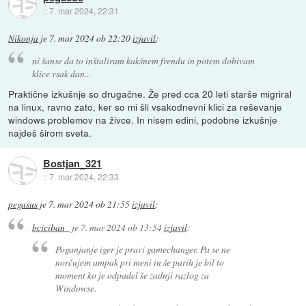
::
7. mar 2024, 22:31
Nikonja
je
7. mar 2024 ob 22:20
izjavil
:
ni šanse da to inštaliram kakšnem frendu in potem dobivam
klice vsak dan...
Praktične izkušnje so drugačne. Že pred cca 20 leti starše migriral
na linux, ravno zato, ker so mi šli vsakodnevni klici za reševanje
windows problemov na živce. In nisem edini, podobne izkušnje
najdeš širom sveta.
Bostjan_321
::
7. mar 2024, 22:33
pegasus
je
7. mar 2024 ob 21:55
izjavil
:
bciciban_
je
7. mar 2024 ob 13:54
izjavil
:
Poganjanje iger je pravi gamechanger. Pa se ne
norčujem ampak pri meni in še parih je bil to
moment ko je odpadel še zadnji razlog za
Windowse.