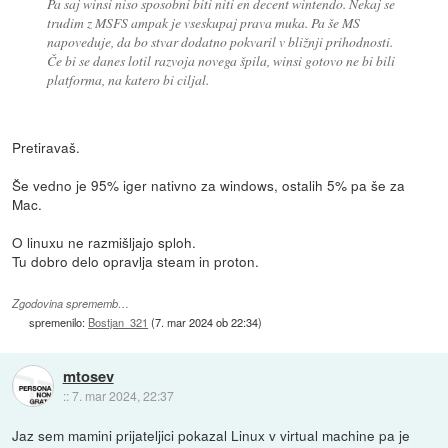
Pa saj winsi niso sposobni biti niti en decent wintendo. Nekaj se
trudim z MSFS ampak je vseskupaj prava muka. Pa še MS
napoveduje, da bo stvar dodatno pokvaril v bližnji prihodnosti.
Če bi se danes lotil razvoja novega špila, winsi gotovo ne bi bili
platforma, na katero bi ciljal.
Pretiravaš.
Še vedno je 95% iger nativno za windows, ostalih 5% pa še za
Mac.
O linuxu ne razmišljajo sploh.
Tu dobro delo opravlja steam in proton.
Zgodovina sprememb…
spremenilo:
Bostjan_321
(
7. mar 2024 ob 22:34
)
mtosev
::
7. mar 2024, 22:37
Jaz sem mamini prijateljici pokazal Linux v virtual machine pa je