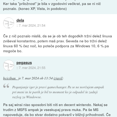
Ker taka "priložnost" je bila v zgodovini večkrat, pa se ni nič
poznalo. (konec XP, Vista, in podobno)
dela
::
7. mar 2024, 21:54
Če z nič poznalo misliš, da se je ob teh dogodkih tržni delež linuxa
zviševal konstantno, potem maš prav. Seveda ne bo tržni delež
linuxa 60 % čez noč, ko poteče podpora za Windows 10, 6 % pa
mogoče bo.
pegasus
::
7. mar 2024, 21:55
bciciban_
je
7. mar 2024 ob 13:54
izjavil
:
Poganjanje iger je pravi gamechanger. Pa se ne norčujem ampak
pri meni in še parih je bil to moment ko je odpadel še zadnji
razlog za Windowse.
Pa saj winsi niso sposobni biti niti en decent wintendo. Nekaj se
trudim z MSFS ampak je vseskupaj prava muka. Pa še MS
napoveduje, da bo stvar dodatno pokvaril v bližnji prihodnosti. Če