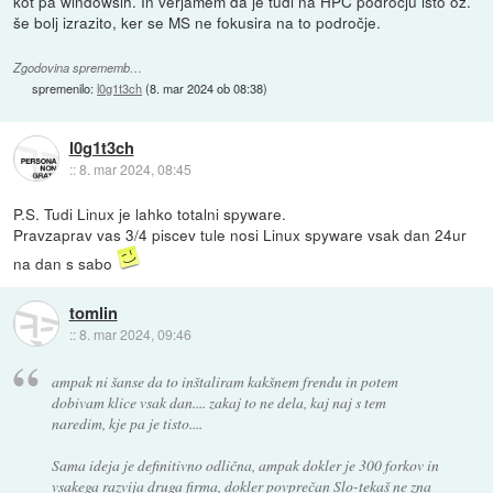
kot pa windowsih. In verjamem da je tudi na HPC področju isto oz.
še bolj izrazito, ker se MS ne fokusira na to področje.
Zgodovina sprememb…
spremenilo:
l0g1t3ch
(
8. mar 2024 ob 08:38
)
l0g1t3ch
::
8. mar 2024, 08:45
P.S. Tudi Linux je lahko totalni spyware.
Pravzaprav vas 3/4 piscev tule nosi Linux spyware vsak dan 24ur
na dan s sabo
tomlin
::
8. mar 2024, 09:46
ampak ni šanse da to inštaliram kakšnem frendu in potem
dobivam klice vsak dan.... zakaj to ne dela, kaj naj s tem
naredim, kje pa je tisto....
Sama ideja je definitivno odlična, ampak dokler je 300 forkov in
vsakega razvija druga firma, dokler povprečan Slo-tekaš ne zna