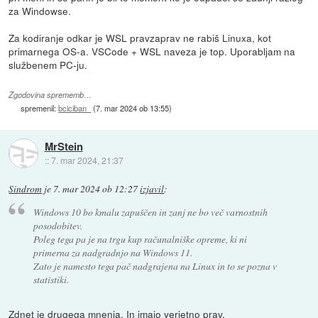
za Windowse.
Za kodiranje odkar je WSL pravzaprav ne rabiš Linuxa, kot
primarnega OS-a. VSCode + WSL naveza je top. Uporabljam na
službenem PC-ju.
Zgodovina sprememb…
spremenil:
bciciban_
(
7. mar 2024 ob 13:55
)
MrStein
::
7. mar 2024, 21:37
Sindrom
je
7. mar 2024 ob 12:27
izjavil
:
Windows 10 bo kmalu zapuščen in zanj ne bo več varnostnih
posodobitev.
Poleg tega pa je na trgu kup računalniške opreme, ki ni
primerna za nadgradnjo na Windows 11.
Zato je namesto tega pač nadgrajena na Linux in to se pozna v
statistiki.
Zdnet je drugega mnenja. In imajo verjetno prav.