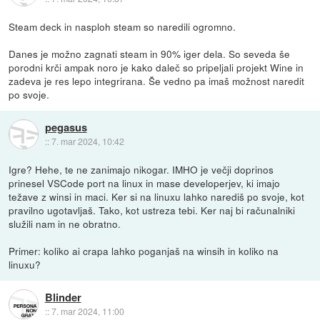
Steam deck in nasploh steam so naredili ogromno.
Danes je možno zagnati steam in 90% iger dela. So seveda še
porodni krči ampak noro je kako daleč so pripeljali projekt Wine in
zadeva je res lepo integrirana. Še vedno pa imaš možnost naredit
po svoje.
pegasus
::
7. mar 2024, 10:42
Igre? Hehe, te ne zanimajo nikogar. IMHO je večji doprinos
prinesel VSCode port na linux in mase developerjev, ki imajo
težave z winsi in maci. Ker si na linuxu lahko narediš po svoje, kot
pravilno ugotavljaš. Tako, kot ustreza tebi. Ker naj bi računalniki
služili nam in ne obratno.
Primer: koliko ai crapa lahko poganjaš na winsih in koliko na
linuxu?
Blinder
::
7. mar 2024, 11:00