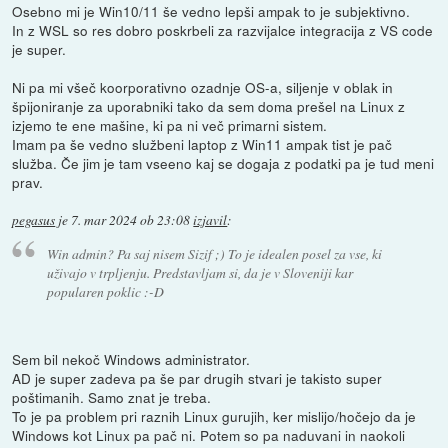
Osebno mi je Win10/11 še vedno lepši ampak to je subjektivno.
In z WSL so res dobro poskrbeli za razvijalce integracija z VS code
je super.
Ni pa mi všeč koorporativno ozadnje OS-a, siljenje v oblak in
špijoniranje za uporabniki tako da sem doma prešel na Linux z
izjemo te ene mašine, ki pa ni več primarni sistem.
Imam pa še vedno službeni laptop z Win11 ampak tist je pač
služba. Če jim je tam vseeno kaj se dogaja z podatki pa je tud meni
prav.
pegasus
je
7. mar 2024 ob 23:08
izjavil
:
Win admin? Pa saj nisem Sizif ;) To je idealen posel za vse, ki
uživajo v trpljenju. Predstavljam si, da je v Sloveniji kar
popularen poklic :-D
Sem bil nekoč Windows administrator.
AD je super zadeva pa še par drugih stvari je takisto super
poštimanih. Samo znat je treba.
To je pa problem pri raznih Linux gurujih, ker mislijo/hočejo da je
Windows kot Linux pa pač ni. Potem so pa naduvani in naokoli