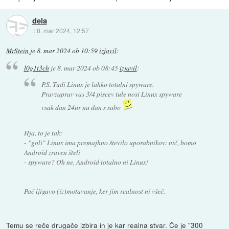
dela
::
8. mar 2024, 12:57
MrStein
je
8. mar 2024 ob 10:59
izjavil
:
l0g1t3ch
je
8. mar 2024 ob 08:45
izjavil
:
P.S. Tudi Linux je lahko totalni spyware.
Pravzaprav vas 3/4 piscev tule nosi Linux spyware
vsak dan 24ur na dan s sabo
Hja, to je tak:
- "goli" Linux ima premajhno število uporabnikov: nič, bomo
Android zraven šteli
- spyware? Oh ne, Android totalno ni Linux!
Pač ljigavo (iz)motavanje, ker jim realnost ni všeč.
Temu se reče drugače izbira in je kar realna stvar. Če je "300