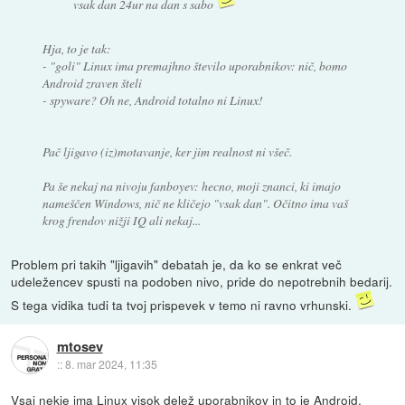
vsak dan 24ur na dan s sabo
Hja, to je tak:
- "goli" Linux ima premajhno število uporabnikov: nič, bomo
Android zraven šteli
- spyware? Oh ne, Android totalno ni Linux!
Pač ljigavo (iz)motavanje, ker jim realnost ni všeč.
Pa še nekaj na nivoju fanboyev: hecno, moji znanci, ki imajo
nameščen Windows, nič ne kličejo "vsak dan". Očitno ima vaš
krog frendov nižji IQ ali nekaj...
Problem pri takih "ljigavih" debatah je, da ko se enkrat več
udeležencev spusti na podoben nivo, pride do nepotrebnih bedarij.
S tega vidika tudi ta tvoj prispevek v temo ni ravno vrhunski.
mtosev
::
8. mar 2024, 11:35
Vsaj nekje ima Linux visok delež uporabnikov in to je Android.