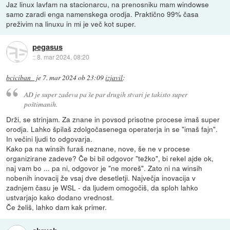
Jaz linux lavfam na stacionarcu, na prenosniku mam windowse
samo zaradi enga namenskega orodja. Praktično 99% časa
preživim na linuxu in mi je več kot super.
pegasus
::
8. mar 2024, 08:20
bciciban_
je
7. mar 2024 ob 23:09
izjavil
:
AD je super zadeva pa še par drugih stvari je takisto super
poštimanih.
Drži, se strinjam. Za znane in povsod prisotne procese imaš super
orodja. Lahko špilaš zdolgočasenega operaterja in se "imaš fajn".
In večini ljudi to odgovarja.
Kako pa na winsih furaš neznane, nove, še ne v procese
organizirane zadeve? Če bi bil odgovor "težko", bi rekel ajde ok,
naj vam bo ... pa ni, odgovor je "ne moreš". Zato ni na winsih
nobenih inovacij že vsaj dve desetletji. Največja inovacija v
zadnjem času je WSL - da ljudem omogočiš, da sploh lahko
ustvarjajo kako dodano vrednost.
Če želiš, lahko dam kak primer.