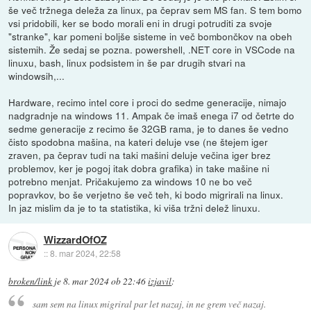
še več tržnega deleža za linux, pa čeprav sem MS fan. S tem bomo
vsi pridobili, ker se bodo morali eni in drugi potruditi za svoje
"stranke", kar pomeni boljše sisteme in več bombončkov na obeh
sistemih. Že sedaj se pozna. powershell, .NET core in VSCode na
linuxu, bash, linux podsistem in še par drugih stvari na
windowsih,...
Hardware, recimo intel core i proci do sedme generacije, nimajo
nadgradnje na windows 11. Ampak če imaš enega i7 od četrte do
sedme generacije z recimo še 32GB rama, je to danes še vedno
čisto spodobna mašina, na kateri deluje vse (ne štejem iger
zraven, pa čeprav tudi na taki mašini deluje večina iger brez
problemov, ker je pogoj itak dobra grafika) in take mašine ni
potrebno menjat. Pričakujemo za windows 10 ne bo več
popravkov, bo še verjetno še več teh, ki bodo migrirali na linux.
In jaz mislim da je to ta statistika, ki viša tržni delež linuxu.
WizzardOfOZ
::
8. mar 2024, 22:58
broken/link
je
8. mar 2024 ob 22:46
izjavil
:
sam sem na linux migriral par let nazaj, in ne grem več nazaj.