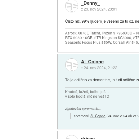
_Denny_
::
23. nov 2024, 23:01
Čisto nič. 99% ljudem je vseeno za to oz. ne
Asrock X670E Taichi, Ryzen 9 7950X3D + 
RTX 5080 16GB, 2TB Kingston KC3000, 2T
Seasonic Focus Plus 850W, Corsair Air 54
Al_Cojone
::
24. nov 2024, 21:22
To je odlično za dementne, in tudi odlično 
Kradeš, lažeš, bolhe ješ ...
v šolo hodiš, nič ne veš ! :)
Zgodovina sprememb…
spremenil:
Al_Cojone
(
24. nov 2024 ob 21:
dripac