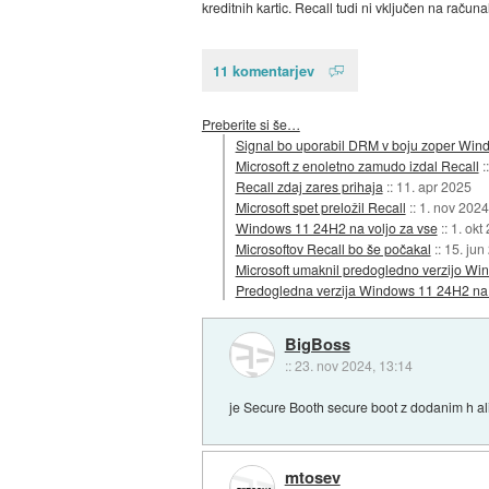
kreditnih kartic. Recall tudi ni vključen na računal
11 komentarjev
Preberite si še…
Signal bo uporabil DRM v boju zoper Win
Microsoft z enoletno zamudo izdal Recall
:
Recall zdaj zares prihaja
::
11. apr 2025
Microsoft spet preložil Recall
::
1. nov 2024
Windows 11 24H2 na voljo za vse
::
1. okt
Microsoftov Recall bo še počakal
::
15. jun
Microsoft umaknil predogledno verzijo W
Predogledna verzija Windows 11 24H2 na 
BigBoss
::
23. nov 2024, 13:14
je Secure Booth secure boot z dodanim h ali
mtosev