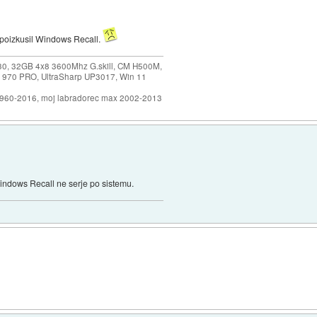
 poizkusil Windows Recall.
30, 32GB 4x8 3600Mhz G.skill, CM H500M,
 970 PRO, UltraSharp UP3017, Win 11
1960-2016, moj labradorec max 2002-2013
ndows Recall ne serje po sistemu.