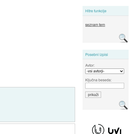
Hitre funkcije
seznam tem
Posebni izpisi
Avtor:
Ključna beseda: