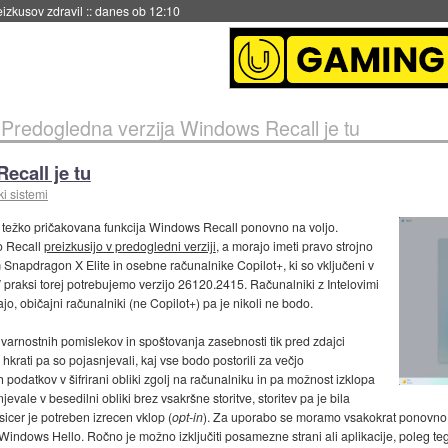
eizkusov zdravil
::
danes ob 12:10
»
Predogledna verzija Windows Recall je tu
ecall je tu
i sistemi
 težko pričakovana funkcija Windows Recall ponovno na voljo.
o Recall
preizkusijo v predogledni verziji
, a morajo imeti pravo strojno
napdragon X Elite in osebne računalnike Copilot+, ki so vključeni v
 praksi torej potrebujemo verzijo 26120.2415. Računalniki z Intelovimi
jo, običajni računalniki (ne Copilot+) pa je nikoli ne bodo.
i varnostnih pomislekov in spoštovanja zasebnosti tik pred zdajci
, hkrati pa so pojasnjevali, kaj vse bodo postorili za večjo
 podatkov v šifrirani obliki zgolj na računalniku in pa možnost izklopa
evale v besedilni obliki brez vsakršne storitve, storitev pa je bila
 sicer je potreben izrecen vklop (
opt-in
). Za uporabo se moramo vsakokrat ponovno v
z Windows Hello. Ročno je možno izključiti posamezne strani ali aplikacije, poleg te