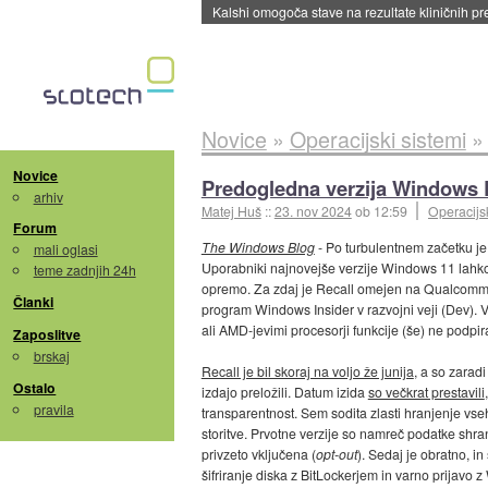
Kalshi omogoča stave na rezultate kliničnih pr
Novice
»
Operacijski sistemi
Novice
Predogledna verzija Windows R
arhiv
Matej Huš
::
23. nov 2024
ob 12:59
Operacijsk
Forum
The Windows Blog
- Po turbulentnem začetku je
mali oglasi
Uporabniki najnovejše verzije Windows 11 lahk
teme zadnjih 24h
opremo. Za zdaj je Recall omejen na Qualcomm S
Članki
program Windows Insider v razvojni veji (Dev). V
ali AMD-jevimi procesorji funkcije (še) ne podpira
Zaposlitve
brskaj
Recall je bil skoraj na voljo že junija
, a so zarad
Ostalo
izdajo preložili. Datum izida
so večkrat prestavili
pravila
transparentnost. Sem sodita zlasti hranjenje vseh
storitve. Prvotne verzije so namreč podatke shranj
privzeto vključena (
opt-out
). Sedaj je obratno, in
šifriranje diska z BitLockerjem in varno prijavo 