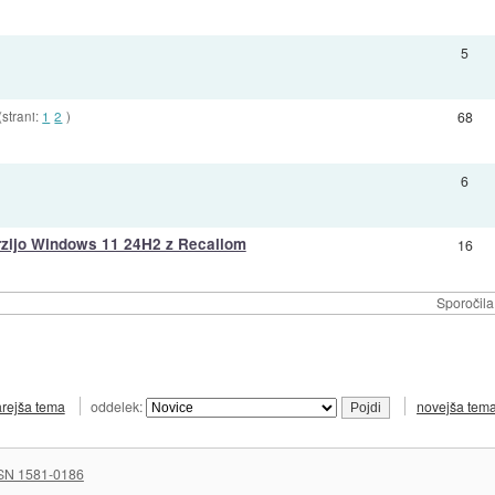
5
(strani:
1
2
)
68
6
rzijo Windows 11 24H2 z Recallom
16
Sporočila
arejša tema
oddelek:
novejša tem
SN 1581-0186