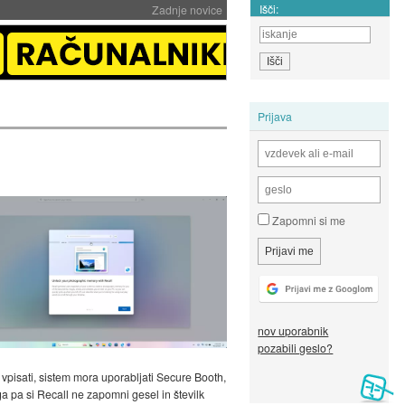
Išči:
Zadnje novice
Prijava
Zapomni si me
nov uporabnik
pozabili geslo?
pisati, sistem mora uporabljati Secure Booth,
ga pa si Recall ne zapomni gesel in številk