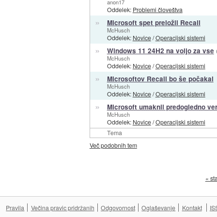
anon17
Oddelek:
Problemi človeštva
»
Microsoft spet preložil Recall
McHusch
Oddelek:
Novice
/
Operacijski sistemi
»
Windows 11 24H2 na voljo za vse
McHusch
Oddelek:
Novice
/
Operacijski sistemi
»
Microsoftov Recall bo še počakal
McHusch
Oddelek:
Novice
/
Operacijski sistemi
»
Microsoft umaknil predogledno ve
McHusch
Oddelek:
Novice
/
Operacijski sistemi
Tema
Več podobnih tem
« st
Pravila
Večina pravic pridržanih
Odgovornost
Oglaševanje
Kontakt
IS