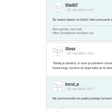
filip007
::
23. nov 2024, 14:11
Še vedno čakam na 24H2, hišni prenosnik do
Zero games, zero talk.
https://pristytools.neocities.org
Glugy
::
23. nov 2024, 15:21
"Sedaj je obratno, in sicer je potreben izrece
Hvala bogu, končno so dojel kako se to dela.
borut_p
::
23. nov 2024, 19:17
Me zanima koliko bo padla prodaja 'primern