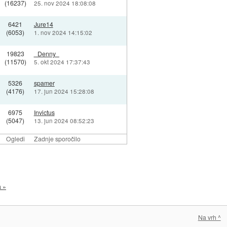
(16237)
25. nov 2024 18:08:08
6421
Jure14
(6053)
1. nov 2024 14:15:02
19823
_Denny_
(11570)
5. okt 2024 17:37:43
5326
spamer
(4176)
17. jun 2024 15:28:08
6975
Invictus
(5047)
13. jun 2024 08:52:23
Ogledi
Zadnje sporočilo
a »
Na vrh ^