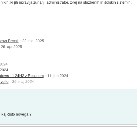
nikih, ki jih upravlja zunanji administrator, torej na službenih in šolskih sistemih.
dows Recall
::
22. maj 2025
:
26. apr 2025
 2024
 2024
indows 11 24H2 z Recallom
::
11. jun 2024
voljo
::
25. maj 2024
 kaj čisto novega ?