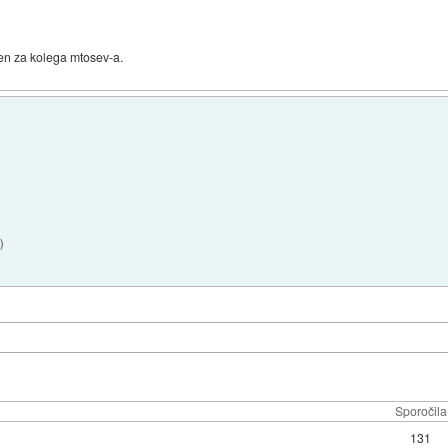
en za kolega mtosev-a.
6
)
Sporočila
131