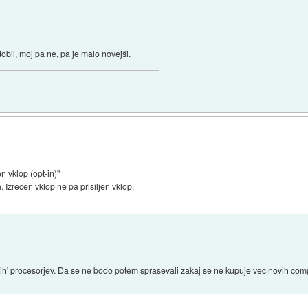
bil, moj pa ne, pa je malo novejši.
n vklop (opt-in)"
 Izrecen vklop ne pa prisiljen vklop.
ih' procesorjev. Da se ne bodo potem sprasevali zakaj se ne kupuje vec novih co