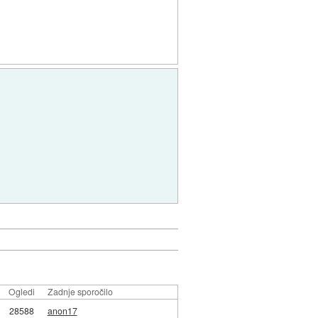
Ogledi
Zadnje sporočilo
28588
anon17