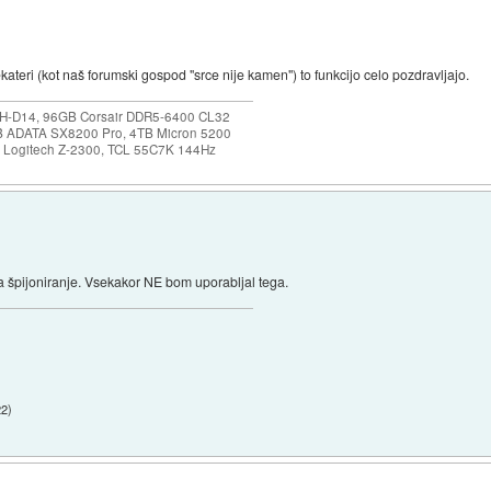
kateri (kot naš forumski gospod "srce nije kamen") to funkcijo celo pozdravljajo.
NH-D14, 96GB Corsair DDR5-6400 CL32
B ADATA SX8200 Pro, 4TB Micron 5200
0, Logitech Z-2300, TCL 55C7K 144Hz
za špijoniranje. Vsekakor NE bom uporabljal tega.
22
)