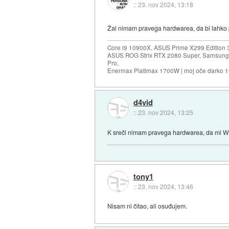
::
23. nov 2024, 13:18
Žal nimam pravega hardwarea, da bi lahko
Core i9 10900X, ASUS Prime X299 Edition 
ASUS ROG Strix RTX 2080 Super, Samsung
Pro,
Enermax Platimax 1700W | moj oče darko 
d4vid
::
23. nov 2024, 13:25
K sreči nimam pravega hardwarea, da mi Wi
tony1
::
23. nov 2024, 13:46
Nisam ni čitao, ali osuđujem.