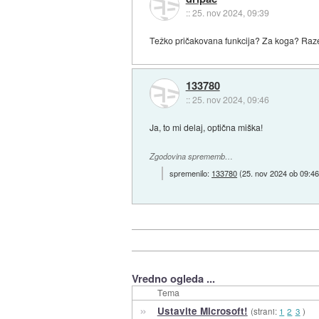
::
25. nov 2024, 09:39
Težko pričakovana funkcija? Za koga? Raz
133780
::
25. nov 2024, 09:46
Ja, to mi delaj, optična miška!
Zgodovina sprememb…
spremenilo:
133780
(
25. nov 2024 ob 09:4
Vredno ogleda ...
Tema
»
Ustavite Microsoft!
(strani:
1
2
3
)