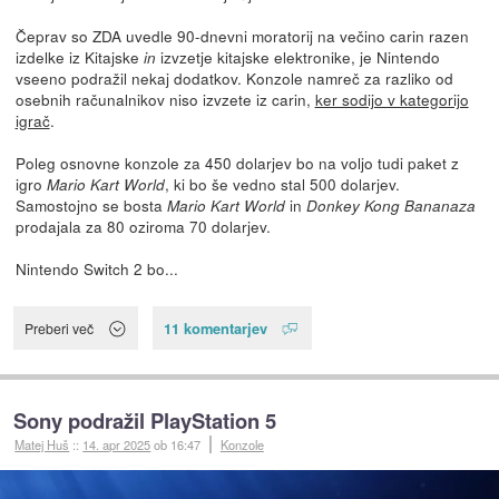
Čeprav so ZDA uvedle 90-dnevni moratorij na večino carin razen
izdelke iz Kitajske
izvzetje kitajske elektronike, je Nintendo
in
vseeno podražil nekaj dodatkov. Konzole namreč za razliko od
osebnih računalnikov niso izvzete iz carin,
ker sodijo v kategorijo
igrač
.
Poleg osnovne konzole za 450 dolarjev bo na voljo tudi paket z
igro
, ki bo še vedno stal 500 dolarjev.
Mario Kart World
Samostojno se bosta
in
Mario Kart World
Donkey Kong Bananaza
prodajala za 80 oziroma 70 dolarjev.
Nintendo Switch 2 bo...
11 komentarjev
Preberi več
Sony podražil PlayStation 5
Matej Huš
::
14. apr 2025
ob 16:47
Konzole