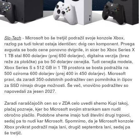
- Microsoft bo še tretjič podražil svoje konzole Xbox,
Slo-Tech
razlog pa tudi tokrat ostaja identičen: dvig cen komponent. Prvega
avgusta se bodo cene ponovno dvignile, in sicer bo Xbox Series X
1 TB stal 800 dolarjev (prej 650 dolarjev), digitalna verzija (brez
reže za ploščke) pa bo 50 dolarjev cenejša. Tudi cenejša modela,
Xbox Series S s 512 GB in 1 TB prostora se bosta podražila na
500 oziroma 600 dolarjev (prej 400 in 450 dolarjev). Microsoft
pravi, da zaradi 350-odstotnih podražitev cen pomnilnika in čipov
za SSD nimajo druge možnosti. Še več, vnovično podražitev so
napovedali za jesen 2027.
Zaradi naraščajočih cen so v ZDA celo uvedli shemo Kupi takoj,
plačaj pozneje, kjer bo Microsoft svojim strankam sam nudil
obročno plačilo. Podobne sheme imajo tudi številni drugi trgovci,
sedaj pa to nudi kar Microsoft. Spomnimo, da je Microsoft konzole
Xbox prvikrat podražil maja lani, drugič septembra lani, sedaj pa
še tretjič.