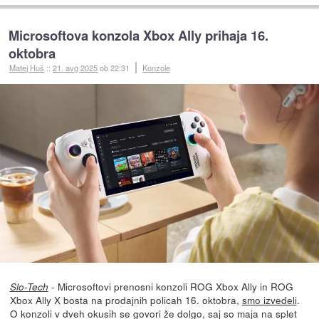
Microsoftova konzola Xbox Ally prihaja 16.
oktobra
Matej Huš
::
21. avg 2025
ob 22:31
Konzole
- Microsoftovi prenosni konzoli ROG Xbox Ally in ROG
Slo-Tech
Xbox Ally X bosta na prodajnih policah 16. oktobra,
smo izvedeli
.
O konzoli v dveh okusih se govori že dolgo, saj so maja na splet