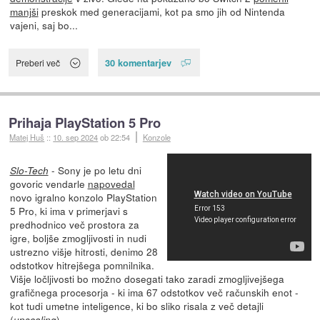
manjši
preskok med generacijami, kot pa smo jih od Nintenda
vajeni, saj bo...
30 komentarjev
Preberi več
Prihaja PlayStation 5 Pro
Matej Huš
::
10. sep 2024
ob 22:54
Konzole
- Sony je po letu dni
Slo-Tech
govoric vendarle
napovedal
novo igralno konzolo PlayStation
5 Pro, ki ima v primerjavi s
predhodnico več prostora za
igre, boljše zmogljivosti in nudi
ustrezno višje hitrosti, denimo 28
odstotkov hitrejšega pomnilnika.
Višje ločljivosti bo možno dosegati tako zaradi zmogljivejšega
grafičnega procesorja - ki ima 67 odstotkov več računskih enot -
kot tudi umetne inteligence, ki bo sliko risala z več detajli
(
).
upscaling