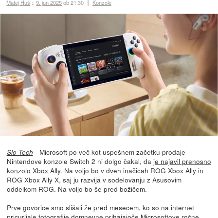
Matej Huš
::
9. jun 2025
ob 21:30
Konzole
- Microsoft po več kot uspešnem začetku prodaje
Slo-Tech
Nintendove konzole Switch 2 ni dolgo čakal, da
je najavil prenosno
konzolo Xbox Ally
. Na voljo bo v dveh inačicah ROG Xbox Ally in
ROG Xbox Ally X, saj ju razvija v sodelovanju z Asusovim
oddelkom ROG. Na voljo bo še pred božičem.
Prve govorice smo slišali že pred mesecem, ko so na internet
pricurljale
fotografije domnevne prihajajoče Microsoftove ročne