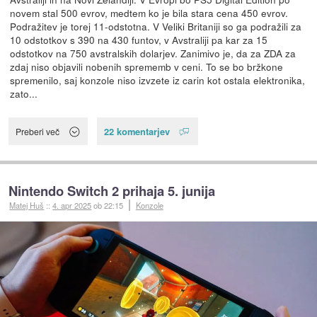
novem stal 500 evrov, medtem ko je bila stara cena 450 evrov.
Podražitev je torej 11-odstotna. V Veliki Britaniji so ga podražili za
10 odstotkov s 390 na 430 funtov, v Avstraliji pa kar za 15
odstotkov na 750 avstralskih dolarjev. Zanimivo je, da za ZDA za
zdaj niso objavili nobenih sprememb v ceni. To se bo bržkone
spremenilo, saj konzole niso izvzete iz carin kot ostala elektronika,
zato...
22 komentarjev
Preberi več
Nintendo Switch 2 prihaja 5. junija
Matej Huš
::
4. apr 2025
ob 22:15
Konzole