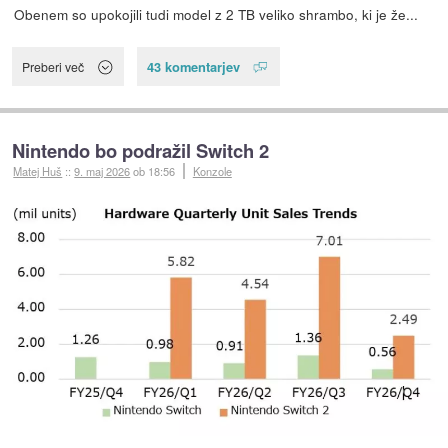
Obenem so upokojili tudi model z 2 TB veliko shrambo, ki je že...
43 komentarjev
Preberi več
Nintendo bo podražil Switch 2
Matej Huš
::
9. maj 2026
ob 18:56
Konzole