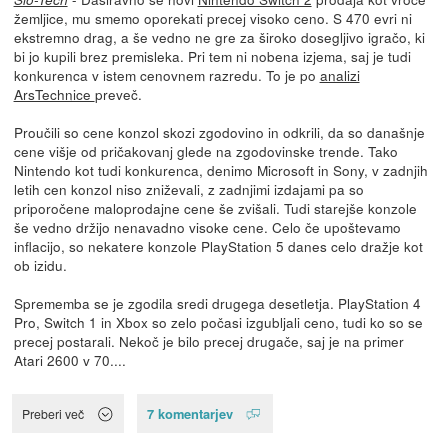
žemljice, mu smemo oporekati precej visoko ceno. S 470 evri ni
ekstremno drag, a še vedno ne gre za široko dosegljivo igračo, ki
bi jo kupili brez premisleka. Pri tem ni nobena izjema, saj je tudi
konkurenca v istem cenovnem razredu. To je po
analizi
ArsTechnice
preveč.
Proučili so cene konzol skozi zgodovino in odkrili, da so današnje
cene višje od pričakovanj glede na zgodovinske trende. Tako
Nintendo kot tudi konkurenca, denimo Microsoft in Sony, v zadnjih
letih cen konzol niso zniževali, z zadnjimi izdajami pa so
priporočene maloprodajne cene še zvišali. Tudi starejše konzole
še vedno držijo nenavadno visoke cene. Celo če upoštevamo
inflacijo, so nekatere konzole PlayStation 5 danes celo dražje kot
ob izidu.
Sprememba se je zgodila sredi drugega desetletja. PlayStation 4
Pro, Switch 1 in Xbox so zelo počasi izgubljali ceno, tudi ko so se
precej postarali. Nekoč je bilo precej drugače, saj je na primer
Atari 2600 v 70....
7 komentarjev
Preberi več