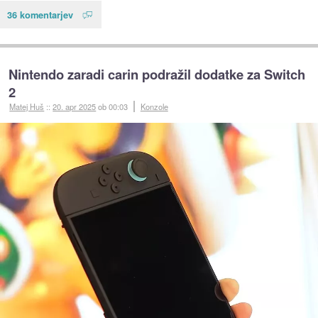
36 komentarjev
Nintendo zaradi carin podražil dodatke za Switch
2
Matej Huš
::
20. apr 2025
ob 00:03
Konzole