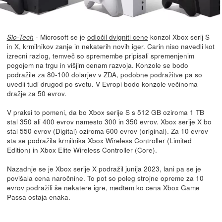
- Microsoft se je
odločil dvigniti cene
konzol Xbox serij S
Slo-Tech
in X, krmilnikov zanje in nekaterih novih iger. Carin niso navedli kot
izrecni razlog, temveč so spremembe pripisali spremenjenim
pogojem na trgu in višjim cenam razvoja. Konzole se bodo
podražile za 80-100 dolarjev v ZDA, podobne podražitve pa so
uvedli tudi drugod po svetu. V Evropi bodo konzole večinoma
dražje za 50 evrov.
V praksi to pomeni, da bo Xbox serije S s 512 GB oziroma 1 TB
stal 350 ali 400 evrov namesto 300 in 350 evrov. Xbox serije X bo
stal 550 evrov (Digital) oziroma 600 evrov (original). Za 10 evrov
sta se podražila krmilnika Xbox Wireless Controller (Limited
Edition) in Xbox Elite Wireless Controller (Core).
Nazadnje se je Xbox serije X podražil junija 2023, lani pa se je
povišala cena naročnine. To pot so poleg strojne opreme za 10
evrov podražili še nekatere igre, medtem ko cena Xbox Game
Passa ostaja enaka.