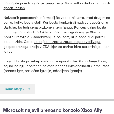
pricurljale prve fotografije
, junija pa je Microsoft
razkril več o njunih
specifikacijah
.
Nekaterih pomembnih informacij še vedno nimamo, med drugim ne
vemo, koliko bosta stali. Ker bosta konkurirali nadvse uspešnemu
Switchu, bo tudi cena bržkone v tem rangu. Konceptualno bosta
podobni originalni ROG Ally, a prilagojeni igralcem na Xboxu.
Konzoli razvijajo v sodelovanju z Asusom, ki je sedaj tudi potrdil
datum izida. Cena
pa bojda ni znana zaradi nepredvidljivega
gospodarskega okolja v ZDA
, kjer se carine hitro spreminjajo - kar
je res.
Konzoli bosta posebej privlačni za uporabnike Xbox Game Pass,
saj bo na njiju dostopen celoten nabor funkcionalnosti Game Pass
(prenos iger, pretočno igranje, oddaljeno igranje).
8 komentarjev
Microsoft najavil prenosno konzolo Xbox Ally