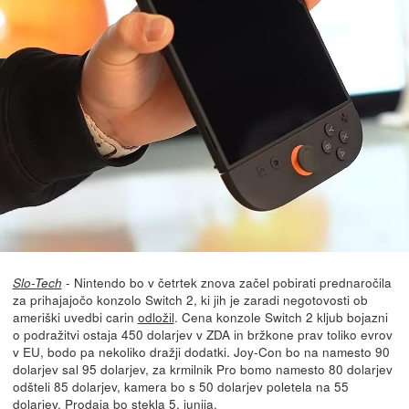
- Nintendo bo v četrtek znova začel pobirati prednaročila
Slo-Tech
za prihajajočo konzolo Switch 2, ki jih je zaradi negotovosti ob
ameriški uvedbi carin
odložil
. Cena konzole Switch 2 kljub bojazni
o podražitvi ostaja 450 dolarjev v ZDA in bržkone prav toliko evrov
v EU, bodo pa nekoliko dražji dodatki. Joy-Con bo na namesto 90
dolarjev sal 95 dolarjev, za krmilnik Pro bomo namesto 80 dolarjev
odšteli 85 dolarjev, kamera bo s 50 dolarjev poletela na 55
dolarjev. Prodaja bo stekla 5. junija.