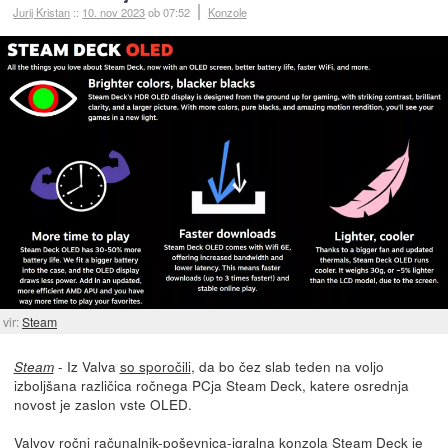
Jurij Kristan
::
10. nov 2023
ob 07:52
Konzole
vir:
Steam
- Iz Valva
so sporočili
, da bo čez slab teden na voljo
Steam
izboljšana različica ročnega PCja Steam Deck, katere osrednja
novost je zaslon vste OLED.
Valvov ročni računalnik-poševnica-igralna konzola
Steam Deck
je