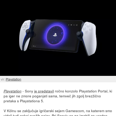
vir:
Playstation
- Sony
je predstavil
ročno konzolo Playstation Portal, ki
Playstation
pa iger ne zmore poganjati sama, temveč jih zgolj brezžično
pretaka s Playstationa 5.
V Kölnu se zaključuje igričarski sejem Gamescom, na katerem smo
videli tudi nekaj svežih najav. Pri Sonyju so ga izrabili za uradno