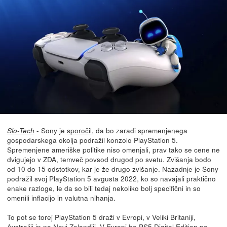
- Sony je
sporočil
, da bo zaradi spremenjenega
Slo-Tech
gospodarskega okolja podražil konzolo PlayStation 5.
Spremenjene ameriške politike niso omenjali, prav tako se cene ne
dvigujejo v ZDA, temveč povsod drugod po svetu. Zvišanja bodo
od 10 do 15 odstotkov, kar je že drugo zvišanje. Nazadnje je Sony
podražil svoj PlayStation 5 avgusta 2022, ko so navajali praktično
enake razloge, le da so bili tedaj nekoliko bolj specifični in so
omenili inflacijo in valutna nihanja.
To pot se torej PlayStation 5 draži v Evropi, v Veliki Britaniji,
Avstraliji in na Novi Zelandiji. V Evropi bo PS5 Digital Edition po