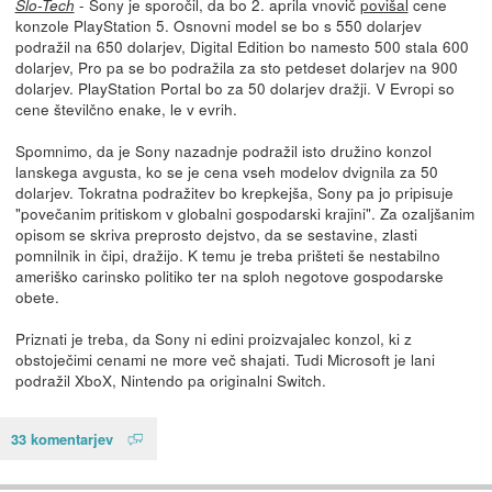
- Sony je sporočil, da bo 2. aprila vnovič
povišal
cene
Slo-Tech
konzole PlayStation 5. Osnovni model se bo s 550 dolarjev
podražil na 650 dolarjev, Digital Edition bo namesto 500 stala 600
dolarjev, Pro pa se bo podražila za sto petdeset dolarjev na 900
dolarjev. PlayStation Portal bo za 50 dolarjev dražji. V Evropi so
cene številčno enake, le v evrih.
Spomnimo, da je Sony nazadnje podražil isto družino konzol
lanskega avgusta, ko se je cena vseh modelov dvignila za 50
dolarjev. Tokratna podražitev bo krepkejša, Sony pa jo pripisuje
"povečanim pritiskom v globalni gospodarski krajini". Za ozaljšanim
opisom se skriva preprosto dejstvo, da se sestavine, zlasti
pomnilnik in čipi, dražijo. K temu je treba prišteti še nestabilno
ameriško carinsko politiko ter na sploh negotove gospodarske
obete.
Priznati je treba, da Sony ni edini proizvajalec konzol, ki z
obstoječimi cenami ne more več shajati. Tudi Microsoft je lani
podražil XboX, Nintendo pa originalni Switch.
33 komentarjev