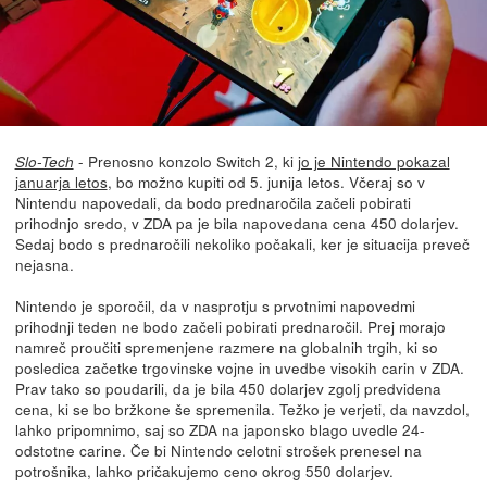
- Prenosno konzolo Switch 2, ki
jo je Nintendo pokazal
Slo-Tech
januarja letos
, bo možno kupiti od 5. junija letos. Včeraj so v
Nintendu napovedali, da bodo prednaročila začeli pobirati
prihodnjo sredo, v ZDA pa je bila napovedana cena 450 dolarjev.
Sedaj bodo s prednaročili nekoliko počakali, ker je situacija preveč
nejasna.
Nintendo je sporočil, da v nasprotju s prvotnimi napovedmi
prihodnji teden ne bodo začeli pobirati prednaročil. Prej morajo
namreč proučiti spremenjene razmere na globalnih trgih, ki so
posledica začetke trgovinske vojne in uvedbe visokih carin v ZDA.
Prav tako so poudarili, da je bila 450 dolarjev zgolj predvidena
cena, ki se bo bržkone še spremenila. Težko je verjeti, da navzdol,
lahko pripomnimo, saj so ZDA na japonsko blago uvedle 24-
odstotne carine. Če bi Nintendo celotni strošek prenesel na
potrošnika, lahko pričakujemo ceno okrog 550 dolarjev.