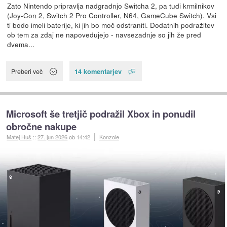
Zato Nintendo pripravlja nadgradnjo Switcha 2, pa tudi krmilnikov
(Joy-Con 2, Switch 2 Pro Controller, N64, GameCube Switch). Vsi
ti bodo imeli baterije, ki jih bo moč odstraniti. Dodatnih podražitev
ob tem za zdaj ne napovedujejo - navsezadnje so jih že pred
dvema...
14 komentarjev
Preberi več
Microsoft še tretjič podražil Xbox in ponudil
obročne nakupe
Matej Huš
::
27. jun 2026
ob 14:42
Konzole