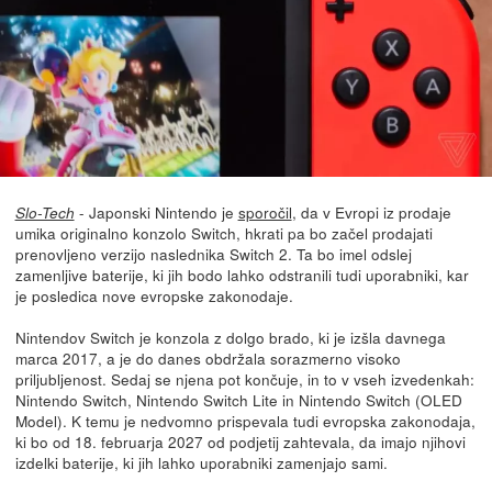
- Japonski Nintendo je
sporočil
, da v Evropi iz prodaje
Slo-Tech
umika originalno konzolo Switch, hkrati pa bo začel prodajati
prenovljeno verzijo naslednika Switch 2. Ta bo imel odslej
zamenljive baterije, ki jih bodo lahko odstranili tudi uporabniki, kar
je posledica nove evropske zakonodaje.
Nintendov Switch je konzola z dolgo brado, ki je izšla davnega
marca 2017, a je do danes obdržala sorazmerno visoko
priljubljenost. Sedaj se njena pot končuje, in to v vseh izvedenkah:
Nintendo Switch, Nintendo Switch Lite in Nintendo Switch (OLED
Model). K temu je nedvomno prispevala tudi evropska zakonodaja,
ki bo od 18. februarja 2027 od podjetij zahtevala, da imajo njihovi
izdelki baterije, ki jih lahko uporabniki zamenjajo sami.