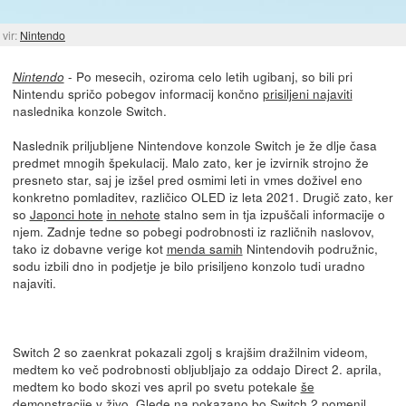
vir:
Nintendo
- Po mesecih, oziroma celo letih ugibanj, so bili pri
Nintendo
Nintendu spričo pobegov informacij končno
prisiljeni najaviti
naslednika konzole Switch.
Naslednik priljubljene Nintendove konzole Switch je že dlje časa
predmet mnogih špekulacij. Malo zato, ker je izvirnik strojno že
presneto star, saj je izšel pred osmimi leti in vmes doživel eno
konkretno pomladitev, različico OLED iz leta 2021. Drugič zato, ker
so
Japonci hote
in nehote
stalno sem in tja izpuščali informacije o
njem. Zadnje tedne so pobegi podrobnosti iz različnih naslovov,
tako iz dobavne verige kot
menda samih
Nintendovih podružnic,
sodu izbili dno in podjetje je bilo prisiljeno konzolo tudi uradno
najaviti.
Switch 2 so zaenkrat pokazali zgolj s krajšim dražilnim videom,
medtem ko več podrobnosti obljubljajo za oddajo Direct 2. aprila,
medtem ko bodo skozi ves april po svetu potekale
še
demonstracije
v živo. Glede na pokazano bo Switch 2
pomenil