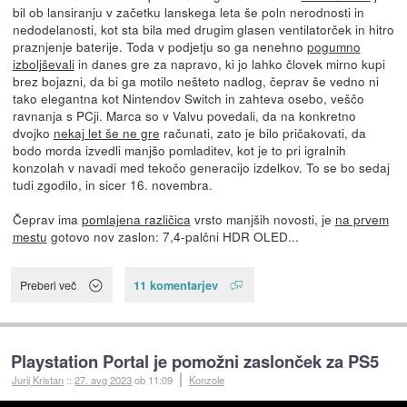
bil ob lansiranju v začetku lanskega leta še poln nerodnosti in
nedodelanosti, kot sta bila med drugim glasen ventilatorček in hitro
praznjenje baterije. Toda v podjetju so ga nenehno
pogumno
izboljševali
in danes gre za napravo, ki jo lahko človek mirno kupi
brez bojazni, da bi ga motilo nešteto nadlog, čeprav še vedno ni
tako elegantna kot Nintendov Switch in zahteva osebo, veščo
ravnanja s PCji. Marca so v Valvu povedali, da na konkretno
dvojko
nekaj let še ne gre
računati, zato je bilo pričakovati, da
bodo morda izvedli manjšo pomladitev, kot je to pri igralnih
konzolah v navadi med tekočo generacijo izdelkov. To se bo sedaj
tudi zgodilo, in sicer 16. novembra.
Čeprav ima
pomlajena različica
vrsto manjših novosti, je
na prvem
mestu
gotovo nov zaslon: 7,4-palčni HDR OLED...
11 komentarjev
Preberi več
Playstation Portal je pomožni zaslonček za PS5
Jurij Kristan
::
27. avg 2023
ob 11:09
Konzole