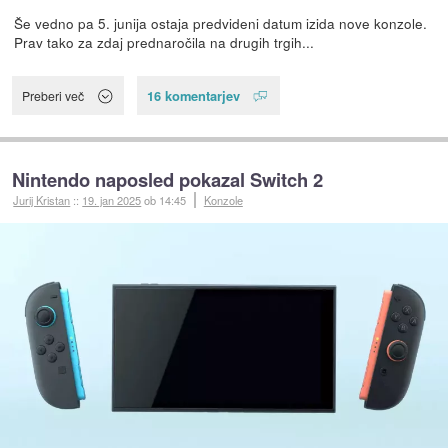
Še vedno pa 5. junija ostaja predvideni datum izida nove konzole.
Prav tako za zdaj prednaročila na drugih trgih...
16 komentarjev
Preberi več
Nintendo naposled pokazal Switch 2
Jurij Kristan
::
19. jan 2025
ob 14:45
Konzole