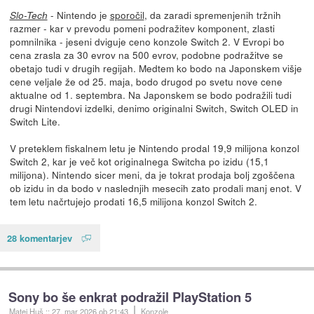
- Nintendo je
sporočil
, da zaradi spremenjenih tržnih
Slo-Tech
razmer - kar v prevodu pomeni podražitev komponent, zlasti
pomnilnika - jeseni dviguje ceno konzole Switch 2. V Evropi bo
cena zrasla za 30 evrov na 500 evrov, podobne podražitve se
obetajo tudi v drugih regijah. Medtem ko bodo na Japonskem višje
cene veljale že od 25. maja, bodo drugod po svetu nove cene
aktualne od 1. septembra. Na Japonskem se bodo podražili tudi
drugi Nintendovi izdelki, denimo originalni Switch, Switch OLED in
Switch Lite.
V preteklem fiskalnem letu je Nintendo prodal 19,9 milijona konzol
Switch 2, kar je več kot originalnega Switcha po izidu (15,1
milijona). Nintendo sicer meni, da je tokrat prodaja bolj zgoščena
ob izidu in da bodo v naslednjih mesecih zato prodali manj enot. V
tem letu načrtujejo prodati 16,5 milijona konzol Switch 2.
28 komentarjev
Sony bo še enkrat podražil PlayStation 5
Matej Huš
::
27. mar 2026
ob 21:43
Konzole