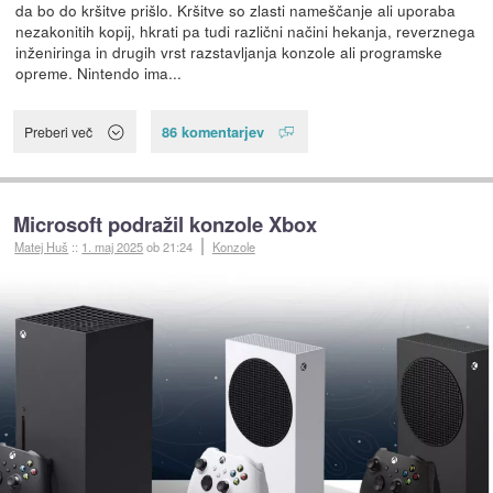
da bo do kršitve prišlo. Kršitve so zlasti nameščanje ali uporaba
nezakonitih kopij, hkrati pa tudi različni načini hekanja, reverznega
inženiringa in drugih vrst razstavljanja konzole ali programske
opreme. Nintendo ima...
86 komentarjev
Preberi več
Microsoft podražil konzole Xbox
Matej Huš
::
1. maj 2025
ob 21:24
Konzole