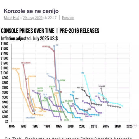
Konzole se ne ceníjo
Matej Huš
::
29. avg 2025
ob 22:17
Konzole
- Dasiravno se novi
Nintendo Switch 2
prodaja kot vroče
Slo-Tech