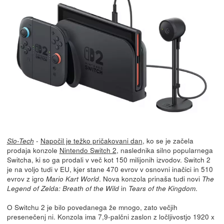
-
Napočil je težko pričakovani dan
, ko se je začela
Slo-Tech
prodaja konzole
Nintendo Switch 2
, naslednika silno popularnega
Switcha, ki so ga prodali v več kot 150 milijonih izvodov. Switch 2
je na voljo tudi v EU, kjer stane 470 evrov v osnovni inačici in 510
evrov z igro
. Nova konzola prinaša tudi novi
Mario Kart World
The
in
.
Legend of Zelda: Breath of the Wild
Tears of the Kingdom
O Switchu 2 je bilo povedanega že mnogo, zato večjih
presenečenj ni. Konzola ima 7,9-palčni zaslon z ločljivostjo 1920 x