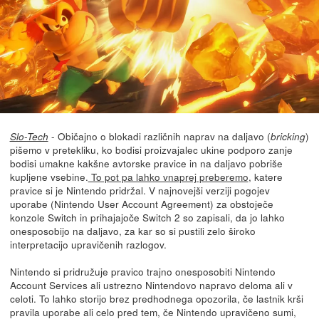
- Običajno o blokadi različnih naprav na daljavo (
)
Slo-Tech
bricking
pišemo v pretekliku, ko bodisi proizvajalec ukine podporo zanje
bodisi umakne kakšne avtorske pravice in na daljavo pobriše
kupljene vsebine.
To pot pa lahko vnaprej preberemo
, katere
pravice si je Nintendo pridržal. V najnovejši verziji pogojev
uporabe (Nintendo User Account Agreement) za obstoječe
konzole Switch in prihajajoče Switch 2 so zapisali, da jo lahko
onesposobijo na daljavo, za kar so si pustili zelo široko
interpretacijo upravičenih razlogov.
Nintendo si pridružuje pravico trajno onesposobiti Nintendo
Account Services ali ustrezno Nintendovo napravo deloma ali v
celoti. To lahko storijo brez predhodnega opozorila, če lastnik krši
pravila uporabe ali celo pred tem, če Nintendo upravičeno sumi,