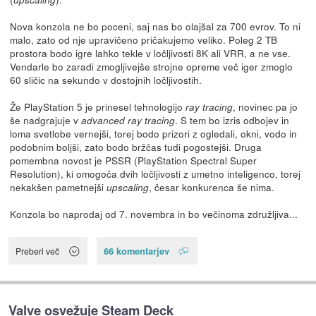
Nova konzola ne bo poceni, saj nas bo olajšal za 700 evrov. To ni
malo, zato od nje upravičeno pričakujemo veliko. Poleg 2 TB
prostora bodo igre lahko tekle v ločljivosti 8K ali VRR, a ne vse.
Vendarle bo zaradi zmogljivejše strojne opreme več iger zmoglo
60 sličic na sekundo v dostojnih ločljivostih.
Že PlayStation 5 je prinesel tehnologijo
, novinec pa jo
ray tracing
še nadgrajuje v
. S tem bo izris odbojev in
advanced ray tracing
loma svetlobe vernejši, torej bodo prizori z ogledali, okni, vodo in
podobnim boljši, zato bodo bržčas tudi pogostejši. Druga
pomembna novost je PSSR (PlayStation Spectral Super
Resolution), ki omogoča dvih ločljivosti z umetno inteligenco, torej
nekakšen pametnejši
, česar konkurenca še nima.
upscaling
Konzola bo naprodaj od 7. novembra in bo večinoma združljiva...
66 komentarjev
Preberi več
Valve osvežuje Steam Deck