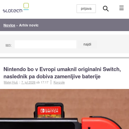
☰
Novice
»
Arhiv novic
Išči:
Nintendo bo v Evropi umaknil originalni Switch,
naslednik pa dobiva zamenljive baterije
Matej Huš
::
7. jul 2026
ob 17:17
Konzole