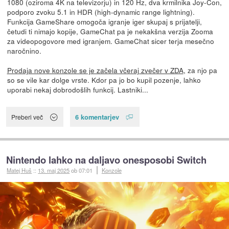
1080 (oziroma 4K na televizorju) in 120 Hz, dva krmilnika Joy-Con,
podporo zvoku 5.1 in HDR (high-dynamic range lightning).
Funkcija GameShare omogoča igranje iger skupaj s prijatelji,
četudi ti nimajo kopije, GameChat pa je nekakšna verzija Zooma
za videopogovore med igranjem. GameChat sicer terja mesečno
naročnino.
Prodaja nove konzole se je začela včeraj zvečer v ZDA
, za njo pa
so se vile kar dolge vrste. Kdor pa jo bo kupil pozenje, lahko
uporabi nekaj dobrodošlih funkcij. Lastniki...
6 komentarjev
Preberi več
Nintendo lahko na daljavo onesposobi Switch
Matej Huš
::
13. maj 2025
ob 07:01
Konzole