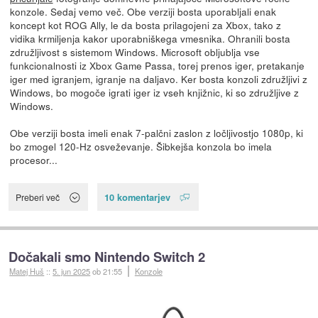
konzole. Sedaj vemo več. Obe verziji bosta uporabljali enak
koncept kot ROG Ally, le da bosta prilagojeni za Xbox, tako z
vidika krmiljenja kakor uporabniškega vmesnika. Ohranili bosta
združljivost s sistemom Windows. Microsoft obljublja vse
funkcionalnosti iz Xbox Game Passa, torej prenos iger, pretakanje
iger med igranjem, igranje na daljavo. Ker bosta konzoli združljivi z
Windows, bo mogoče igrati iger iz vseh knjižnic, ki so združljive z
Windows.
Obe verziji bosta imeli enak 7-palčni zaslon z ločljivostjo 1080p, ki
bo zmogel 120-Hz osveževanje. Šibkejša konzola bo imela
procesor...
10 komentarjev
Preberi več
Dočakali smo Nintendo Switch 2
Matej Huš
::
5. jun 2025
ob 21:55
Konzole