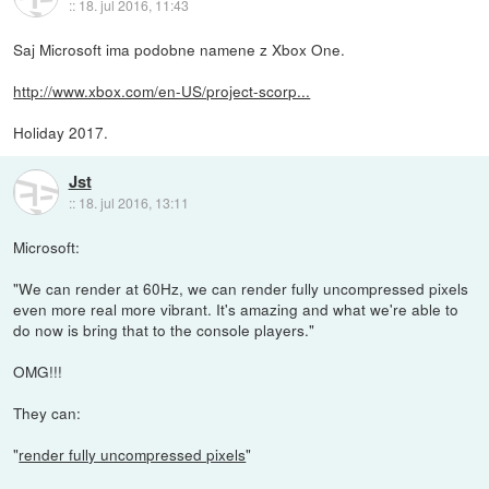
::
18. jul 2016, 11:43
Saj Microsoft ima podobne namene z Xbox One.
http://www.xbox.com/en-US/project-scorp...
Holiday 2017.
Jst
::
18. jul 2016, 13:11
Microsoft:
"We can render at 60Hz, we can render fully uncompressed pixels
even more real more vibrant. It's amazing and what we're able to
do now is bring that to the console players."
OMG!!!
They can:
"
render fully uncompressed pixels
"