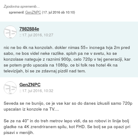
Zgodovina sprememb…
spremenil:
GenZNPC
(
17. jul 2016 ob 10:10
)
7982884e
::
17. jul 2016, 10:27
nic ne bo 4k na konzolah. dokler nimas 55+ incnega tvja 2m pred
sabo, ne bos videl neke razlike. sploh pa ne v svetu, ko se
konzolase nateguje z raznimi 900p, celo 720p v tej generaciji, kar
se potem grdo upscala na 1080p. ce bi folk res hotel 4k na
televizijah, bi se ze zdavnaj pizdil nad tem.
GenZNPC
::
17. jul 2016, 10:32
Seveda se ne bunijo, ce je vse kar so do danes izkusili samo 720p
upscalan iz konzole na TV....
Se ze na 40" in do treh metrov lepo vidi, da so robovi in linije bolj
gladke na 4K zrendriranem spilu, kot FHD. Se bolj se pa opazi pri
pisavi v menijih.