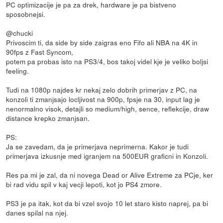
PC optimizacije je pa za drek, hardware je pa bistveno
sposobnejsi.
@chucki
Privoscim ti, da side by side zaigras eno Fifo ali NBA na 4K in
90fps z Fast Syncom,
potem pa probas isto na PS3/4, bos takoj videl kje je veliko boljsi
feeling.
Tudi na 1080p najdes kr nekaj zelo dobrih primerjav z PC, na
konzoli ti zmanjsajo locljivost na 900p, fpsje na 30, input lag je
nenormalno visok, detajli so medium/high, sence, reflekcije, draw
distance krepko zmanjsan.
PS:
Ja se zavedam, da je primerjava neprimerna. Kakor je tudi
primerjava izkusnje med igranjem na 500EUR graficni in Konzoli.
Res pa mi je zal, da ni novega Dead or Alive Extreme za PCje, ker
bi rad vidu spil v kaj vecji lepoti, kot jo PS4 zmore.
PS3 je pa itak, kot da bi vzel svojo 10 let staro kisto naprej, pa bi
danes spilal na njej.