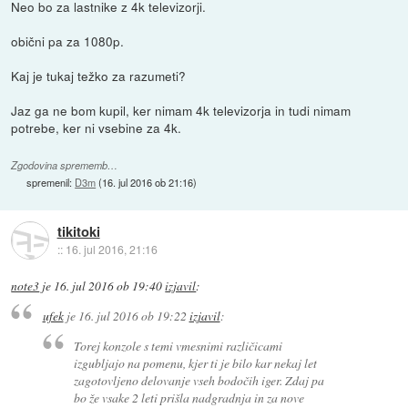
Neo bo za lastnike z 4k televizorji.
obični pa za 1080p.
Kaj je tukaj težko za razumeti?
Jaz ga ne bom kupil, ker nimam 4k televizorja in tudi nimam
potrebe, ker ni vsebine za 4k.
Zgodovina sprememb…
spremenil:
D3m
(
16. jul 2016 ob 21:16
)
tikitoki
::
16. jul 2016, 21:16
note3
je
16. jul 2016 ob 19:40
izjavil
:
ufek
je
16. jul 2016 ob 19:22
izjavil
:
Torej konzole s temi vmesnimi različicami
izgubljajo na pomenu, kjer ti je bilo kar nekaj let
zagotovljeno delovanje vseh bodočih iger. Zdaj pa
bo že vsake 2 leti prišla nadgradnja in za nove