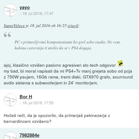
yayo
::
18. jul 2016, 17:47
SuperVeloce
je
18. jul 2016 ob 16:25
izjavil
:
PC s primerljivimi komponentami bo grel sobo enako. Ne vem,
kaksna carovnija ti mislis da se v PS4 dogaja,
ajoj, klasično vzvišen pasivno agresiven slo-tech odgovor
my bad, bi moral napisati da mi PS4+Tv manj grejeta sobo od pcja
z 750W psujem, 16Gb rama, tremi diski, GTX970 grafo, sourround
avdio sistema s subwooferjem in 24' monitorjem.
Bor H
::
18. jul 2016, 17:55
Hočeš rečt, da je opozorilo, da primerjaš pekinezerja z
bernardincem vzvišeno?
7982884e