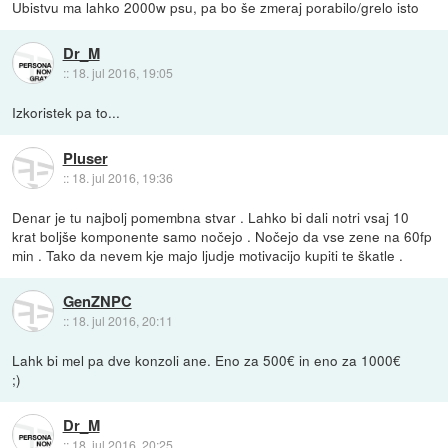
Ubistvu ma lahko 2000w psu, pa bo še zmeraj porabilo/grelo isto
Dr_M
::
18. jul 2016, 19:05
Izkoristek pa to...
Pluser
::
18. jul 2016, 19:36
Denar je tu najbolj pomembna stvar . Lahko bi dali notri vsaj 10
krat boljše komponente samo nočejo . Nočejo da vse zene na 60fp
min . Tako da nevem kje majo ljudje motivacijo kupiti te škatle .
GenZNPC
::
18. jul 2016, 20:11
Lahk bi mel pa dve konzoli ane. Eno za 500€ in eno za 1000€
;)
Dr_M
::
18. jul 2016, 20:25