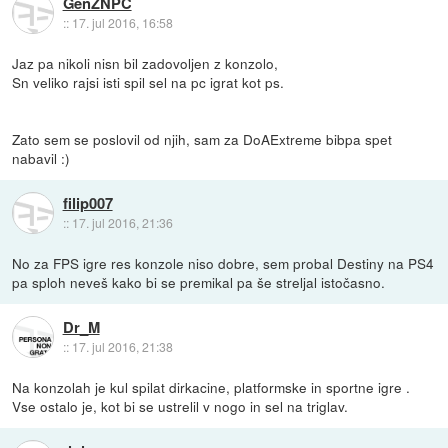
GenZNPC
::
17. jul 2016, 16:58
Jaz pa nikoli nisn bil zadovoljen z konzolo,
Sn veliko rajsi isti spil sel na pc igrat kot ps.
Zato sem se poslovil od njih, sam za DoAExtreme bibpa spet
nabavil :)
filip007
::
17. jul 2016, 21:36
No za FPS igre res konzole niso dobre, sem probal Destiny na PS4
pa sploh neveš kako bi se premikal pa še streljal istočasno.
Dr_M
::
17. jul 2016, 21:38
Na konzolah je kul spilat dirkacine, platformske in sportne igre .
Vse ostalo je, kot bi se ustrelil v nogo in sel na triglav.