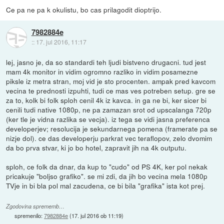
Ce pa ne pa k okulistu, bo cas prilagodit dioptrijo.
7982884e
::
17. jul 2016, 11:17
lej, jasno je, da so standardi teh ljudi bistveno drugacni. tud jest
mam 4k monitor in vidim ogromno razliko in vidim posamezne
piksle iz metra stran, moj vid je sto procenten. ampak pred kavcom
vecina te prednosti izpuhti, tudi ce mas ves potreben setup. gre se
za to, kolk bi folk sploh cenil 4k iz kavca. in ga ne bi, ker sicer bi
cenili tudi native 1080p, ne pa zamazan srot od upscalanga 720p
(ker tle je vidna razlika se vecja). iz tega se vidi jasna preferenca
developerjev; resolucija je sekundarnega pomena (framerate pa se
nizje dol). ce das developerju parkrat vec teraflopov, zelo dvomim
da bo prva stvar, ki jo bo hotel, zapravit jih na 4k outputu.
sploh, ce folk da dnar, da kup to "cudo" od PS 4K, ker pol nekak
pricakuje "boljso grafiko". se mi zdi, da jih bo vecina mela 1080p
TVje in bi bla pol mal zacudena, ce bi bila "grafika" ista kot prej.
Zgodovina sprememb…
spremenilo:
7982884e
(
17. jul 2016 ob 11:19
)