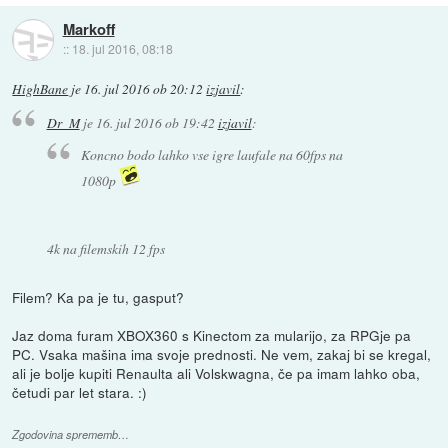
Markoff
::
18. jul 2016, 08:18
HighBane
je
16. jul 2016 ob 20:12
izjavil
:
Dr_M
je
16. jul 2016 ob 19:42
izjavil
:
Koncno bodo lahko vse igre laufale na 60fps na
1080p
4k na filemskih 12 fps
Filem? Ka pa je tu, gasput?
Jaz doma furam XBOX360 s Kinectom za mularijo, za RPGje pa
PC. Vsaka mašina ima svoje prednosti. Ne vem, zakaj bi se kregal,
ali je bolje kupiti Renaulta ali Volskwagna, če pa imam lahko oba,
četudi par let stara. :)
Zgodovina sprememb…