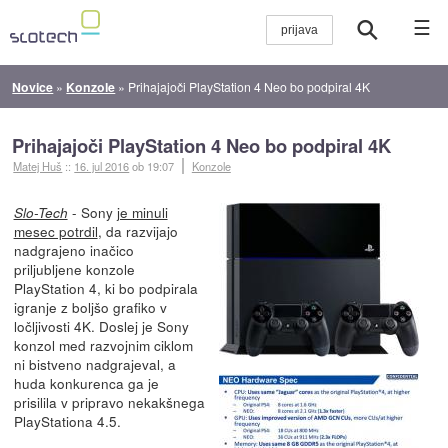
☰
Novice
»
Konzole
»
Prihajajoči PlayStation 4 Neo bo podpiral 4K
Prihajajoči PlayStation 4 Neo bo podpiral 4K
Matej Huš
::
16. jul 2016
ob 19:07
Konzole
- Sony
je minuli
Slo-Tech
mesec potrdil
, da razvijajo
nadgrajeno inačico
priljubljene konzole
PlayStation 4, ki bo podpirala
igranje z boljšo grafiko v
ločljivosti 4K. Doslej je Sony
konzol med razvojnim ciklom
ni bistveno nadgrajeval, a
huda konkurenca ga je
prisilila v pripravo nekakšnega
PlayStationa 4.5.