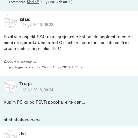
spremenilo:
Markoff
(
18. jul 2016 ob 08:22
)
yayo
::
18. jul 2016, 09:33
Pozitiven aspekt PS4: manj greje sobo kot pc, do septembra bo pri
meni na sporedu Uncharted Collection, ker se mi ne ljubi potiti se
pred monitorjem pri plus 28 C
Zgodovina sprememb…
predlagalo izbris:
The Wiber
(
18. jul 2016 ob 11:56
)
Truga
::
18. jul 2016, 09:34
Kupim PS ko bo PSVR podpiral elite dan...
ahahahahahahaha
Jst