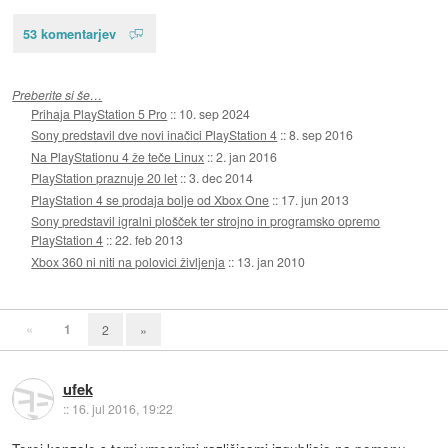
53 komentarjev
Preberite si še…
Prihaja PlayStation 5 Pro
::
10. sep 2024
Sony predstavil dve novi inačici PlayStation 4
::
8. sep 2016
Na PlayStationu 4 že teče Linux
::
2. jan 2016
PlayStation praznuje 20 let
::
3. dec 2014
PlayStation 4 se prodaja bolje od Xbox One
::
17. jun 2013
Sony predstavil igralni plošček ter strojno in programsko opremo
PlayStation 4
::
22. feb 2013
Xbox 360 ni niti na polovici življenja
::
13. jan 2010
«
1
2
»
ufek
::
16. jul 2016, 19:22