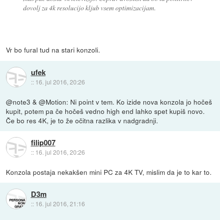
dovolj za 4k resolucijo kljub vsem optimizacijam.
Vr bo fural tud na stari konzoli.
ufek
::
16. jul 2016, 20:26
@note3 & @Motion: Ni point v tem. Ko izide nova konzola jo hočeš
kupit, potem pa če hočeš vedno high end lahko spet kupiš novo.
Če bo res 4K, je to že očitna razlika v nadgradnji.
filip007
::
16. jul 2016, 20:26
Konzola postaja nekakšen mini PC za 4K TV, mislim da je to kar to.
D3m
::
16. jul 2016, 21:16