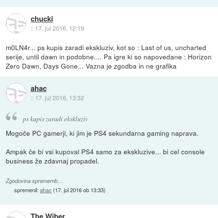
chucki
::
17. jul 2016, 12:19
m0LN4r... ps kupis zaradi ekskluziv, kot so : Last of us, uncharted
serije, until dawn in podobne.... Pa igre ki so napovedane : Horizon
Zero Dawn, Days Gone... Vazna je zgodba in ne grafika
ahac
::
17. jul 2016, 13:32
ps kupis zaradi ekskluziv
Mogoče PC gamerji, ki jim je PS4 sekundarna gaming naprava.
Ampak če bi vsi kupoval PS4 samo za ekskluzive... bi cel console
business že zdavnaj propadel.
Zgodovina sprememb…
spremenil:
ahac
(
17. jul 2016 ob 13:33
)
The Wiber