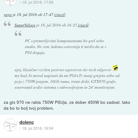
::
18. jul 2016, 17:58
yayo
je
18. jul 2016 ob 17:47
izjavil
:
SuperVeloce
je
18. jul 2016 ob 16:25
izjavil
:
PC s primerljivimi komponentami bo grel sobo
enako. Ne vem, kaksna carovnija ti mislis da se v
PS4 dogaja,
ajoj, klasično vzvišen pasivno agresiven slo-tech odgovor
my bad, bi moral napisati da mi PS4+Tv manj grejeta sobo od
pcja z 750W psujem, 16Gb rama, tremi diski, GTX970 grafo,
sourround avdio sistema s subwooferjem in 24' monitorjem.
za gtx 970 ne rabis 750W PSUja. ze dober 450W bo zadost. tako
da bo to bolj tvoj problem.
dolenc
::
18. jul 2016, 19:04