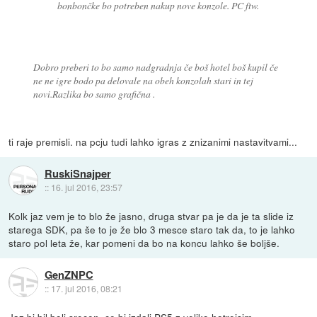
bonbončke bo potreben nakup nove konzole. PC ftw.
Dobro preberi to bo samo nadgradnja če boš hotel boš kupil če
ne ne igre bodo pa delovale na obeh konzolah stari in tej
novi.Razlika bo samo grafična .
ti raje premisli. na pcju tudi lahko igras z znizanimi nastavitvami...
RuskiSnajper
::
16. jul 2016, 23:57
Kolk jaz vem je to blo že jasno, druga stvar pa je da je ta slide iz
starega SDK, pa še to je že blo 3 mesce staro tak da, to je lahko
staro pol leta že, kar pomeni da bo na koncu lahko še boljše.
GenZNPC
::
17. jul 2016, 08:21
Jaz bi bil bolj srecen, ce bi izdali PS5 z veliko hotrejsim