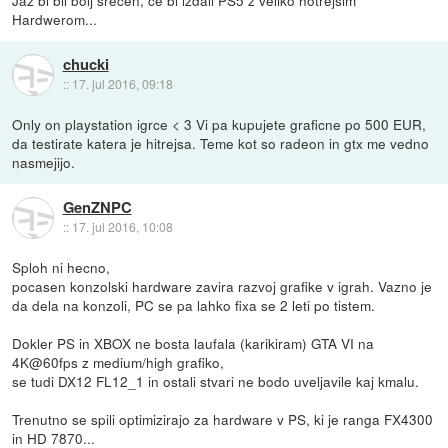
Hardwerom...
chucki
::
17. jul 2016, 09:18
Only on playstation igrce < 3 Vi pa kupujete graficne po 500 EUR,
da testirate katera je hitrejsa. Teme kot so radeon in gtx me vedno
nasmejijo.
GenZNPC
::
17. jul 2016, 10:08
Sploh ni hecno,
pocasen konzolski hardware zavira razvoj grafike v igrah. Vazno je
da dela na konzoli, PC se pa lahko fixa se 2 leti po tistem.
Dokler PS in XBOX ne bosta laufala (karikiram) GTA VI na
4K@60fps z medium/high grafiko,
se tudi DX12 FL12_1 in ostali stvari ne bodo uveljavile kaj kmalu.
Trenutno se spili optimizirajo za hardware v PS, ki je ranga FX4300
in HD 7870...