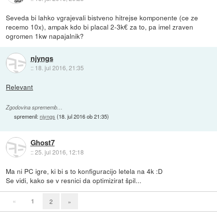
Seveda bi lahko vgrajevali bistveno hitrejse komponente (ce ze
recemo 10x), ampak kdo bi placal 2-3k€ za to, pa imel zraven
ogromen 1kw napajalnik?
njyngs
::
18. jul 2016, 21:35
Relevant
Zgodovina sprememb…
spremenil:
njyngs
(
18. jul 2016 ob 21:35
)
Ghost7
::
25. jul 2016, 12:18
Ma ni PC igre, ki bi s to konfiguracijo letela na 4k :D
Se vidi, kako se v resnici da optimizirat špil...
«
1
2
»