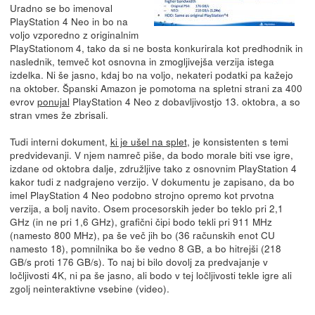
Uradno se bo imenoval
PlayStation 4 Neo in bo na
voljo vzporedno z originalnim
PlayStationom 4, tako da si ne bosta konkurirala kot predhodnik in
naslednik, temveč kot osnovna in zmogljivejša verzija istega
izdelka. Ni še jasno, kdaj bo na voljo, nekateri podatki pa kažejo
na oktober. Španski Amazon je pomotoma na spletni strani za 400
evrov
ponujal
PlayStation 4 Neo z dobavljivostjo 13. oktobra, a so
stran vmes že zbrisali.
Tudi interni dokument,
ki je ušel na splet
, je konsistenten s temi
predvidevanji. V njem namreč piše, da bodo morale biti vse igre,
izdane od oktobra dalje, združljive tako z osnovnim PlayStation 4
kakor tudi z nadgrajeno verzijo. V dokumentu je zapisano, da bo
imel PlayStation 4 Neo podobno strojno opremo kot prvotna
verzija, a bolj navito. Osem procesorskih jeder bo teklo pri 2,1
GHz (in ne pri 1,6 GHz), grafični čipi bodo tekli pri 911 MHz
(namesto 800 MHz), pa še več jih bo (36 računskih enot CU
namesto 18), pomnilnika bo še vedno 8 GB, a bo hitrejši (218
GB/s proti 176 GB/s). To naj bi bilo dovolj za predvajanje v
ločljivosti 4K, ni pa še jasno, ali bodo v tej ločljivosti tekle igre ali
zgolj neinteraktivne vsebine (video).