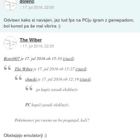
dolenc
::
17. jul 2016, 22:00
Odvisen kako si navajen, jaz tud fps na PCju igram z gamepadom,
bol komot pa še mal vibrira :)
The Wiber
::
17. jul 2016, 22:25
Bistri007
je
17. jul 2016 ob 15:33
izjavil
:
The Wiber
je
17. jul 2016 ob 15:27
izjavil
:
chucki
je
17. jul 2016 ob 12:19
izjavil
:
ps kupis zaradi ekskluziv
PC
kupiš zaradi ekskluziv.
Pokémonov pa vseeno ne bo poganjal, kali?
Obstajajo emulatorji :)