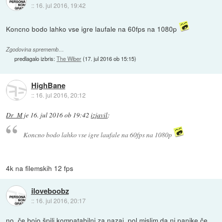
::
16. jul 2016, 19:42
Koncno bodo lahko vse igre laufale na 60fps na 1080p
Zgodovina sprememb…
predlagalo izbris:
The Wiber
(
17. jul 2016 ob 15:15
)
HighBane
::
16. jul 2016, 20:12
Dr_M
je
16. jul 2016 ob 19:42
izjavil
:
Koncno bodo lahko vse igre laufale na 60fps na 1080p
4k na filemskih 12 fps
iloveboobz
::
16. jul 2016, 20:17
no, če bojo špili kompatabilni za nazaj, pol mislim da ni panike če