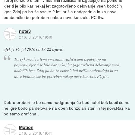
Torej konzole s temi vmesnimi različicami izgubljajo na pomenu,
kjer ti je bilo kar nekaj let zagotovljeno delovanje vseh bodočih
iger. Zdaj pa bo že vsake 2 leti prišla nadgradnja in za nove
bonbončke bo potreben nakup nove konzole. PC ftw.
note3
::
16. jul 2016, 19:40
ufek
je
16. jul 2016 ob 19:22
izjavil
:
Torej konzole s temi vmesnimi različicami izgubljajo na
pomenu, kjer ti je bilo kar nekaj let zagotovljeno delovanje vseh
bodočih iger. Zdaj pa bo že vsake 2 leti prišla nadgradnja in za
nove bonbončke bo potreben nakup nove konzole. PC ftw.
Dobro preberi to bo samo nadgradnja če boš hotel boš kupil če ne
ne igre bodo pa delovale na obeh konzolah stari in tej novi.Razlika
bo samo grafična .
Motion
::
16. jul 2016, 19:41