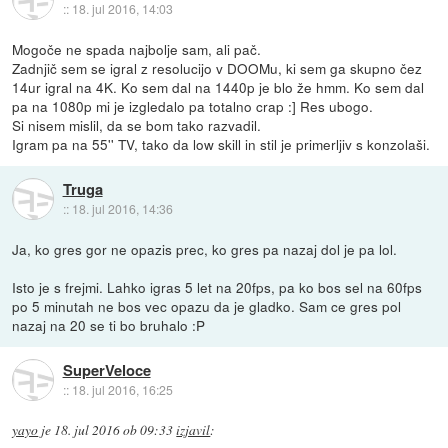
::
18. jul 2016, 14:03
Mogoče ne spada najbolje sam, ali pač.
Zadnjič sem se igral z resolucijo v DOOMu, ki sem ga skupno čez
14ur igral na 4K. Ko sem dal na 1440p je blo že hmm. Ko sem dal
pa na 1080p mi je izgledalo pa totalno crap :] Res ubogo.
Si nisem mislil, da se bom tako razvadil.
Igram pa na 55'' TV, tako da low skill in stil je primerljiv s konzolaši.
Truga
::
18. jul 2016, 14:36
Ja, ko gres gor ne opazis prec, ko gres pa nazaj dol je pa lol.
Isto je s frejmi. Lahko igras 5 let na 20fps, pa ko bos sel na 60fps
po 5 minutah ne bos vec opazu da je gladko. Sam ce gres pol
nazaj na 20 se ti bo bruhalo :P
SuperVeloce
::
18. jul 2016, 16:25
yayo
je
18. jul 2016 ob 09:33
izjavil
: