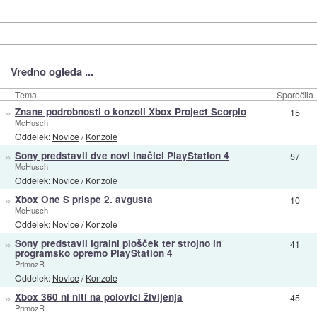
Vredno ogleda ...
Tema
Sporočila
»
Znane podrobnosti o konzoli Xbox Project Scorpio
15
McHusch
Oddelek:
Novice
/
Konzole
»
Sony predstavil dve novi inačici PlayStation 4
57
McHusch
Oddelek:
Novice
/
Konzole
»
Xbox One S prispe 2. avgusta
10
McHusch
Oddelek:
Novice
/
Konzole
»
Sony predstavil igralni plošček ter strojno in
41
programsko opremo PlayStation 4
PrimozR
Oddelek:
Novice
/
Konzole
»
Xbox 360 ni niti na polovici življenja
45
PrimozR