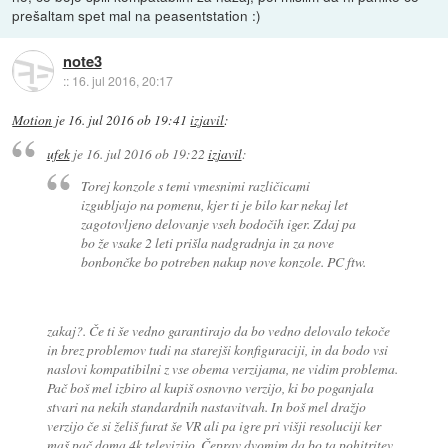
prešaltam spet mal na peasentstation :)
note3
::
16. jul 2016, 20:17
Motion
je
16. jul 2016 ob 19:41
izjavil
:
ufek
je
16. jul 2016 ob 19:22
izjavil
:
Torej konzole s temi vmesnimi različicami
izgubljajo na pomenu, kjer ti je bilo kar nekaj let
zagotovljeno delovanje vseh bodočih iger. Zdaj pa
bo že vsake 2 leti prišla nadgradnja in za nove
bonbončke bo potreben nakup nove konzole. PC ftw.
zakaj?. Če ti še vedno garantirajo da bo vedno delovalo tekoče
in brez problemov tudi na starejši konfiguraciji, in da bodo vsi
naslovi kompatibilni z vse obema verzijama, ne vidim problema.
Pač boš mel izbiro al kupiš osnovno verzijo, ki bo poganjala
stvari na nekih standardnih nastavitvah. In boš mel dražjo
verzijo če si želiš furat še VR ali pa igre pri višji resoluciji ker
maš pač doma 4k televizijo. Čeprav dvomim da bo ta pohitritev