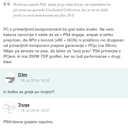
Pozitiven aspekt PS4: manj greje sobo kot pc, do septembra bo
pri meni na sporedu Uncharted Collection, ker se mi ne ljubi
potiti se pred monitorjem pri plus 28 C
PC s primerljivimi komponentami bo grel sobo enako. Ne vem,
kaksna carovnija ti mislis da se v PS4 dogaja, ampak si lahko
preprican, da APU v konzoli (x86 + GCN) ni prakticno nic drugacen
od primerljivih komponent prejsne generacije v PCju (na 28nm).
Nikjer pa seveda ne pise, da lahko za "svoj prav" PS4 primerjas s
PCjem, ki ima 200W TDP grafiko, ker so tudi performanse v drugi
klasi.
D3m
::
18. jul 2016, 16:32
in koliko se greje po tvojem?
Truga
::
18. jul 2016, 16:37
PS4/xbone grejeta napolno.