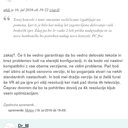
ufek
je
16. jul 2016 ob 19:22
izjavil
:
Torej konzole s temi vmesnimi različicami izgubljajo na
pomenu, kjer ti je bilo kar nekaj let zagotovljeno delovanje vseh
bodočih iger. Zdaj pa bo že vsake 2 leti prišla nadgradnja in za
nove bonbončke bo potreben nakup nove konzole. PC ftw.
zakaj?. Če ti še vedno garantirajo da bo vedno delovalo tekoče in
brez problemov tudi na starejši konfiguraciji, in da bodo vsi naslovi
kompatibilni z vse obema verzijama, ne vidim problema. Pač boš
mel izbiro al kupiš osnovno verzijo, ki bo poganjala stvari na nekih
standardnih nastavitvah. In boš mel dražjo verzijo če si želiš furat
še VR ali pa igre pri višji resoluciji ker maš pač doma 4k televizijo.
Čeprav dvomim da bo ta pohitritev dovolj za 4k resolucijo kljub
vsem optimizacijam.
Zgodovina sprememb…
spremenilo:
Motion
(
16. jul 2016 ob 19:43
)
Dr_M