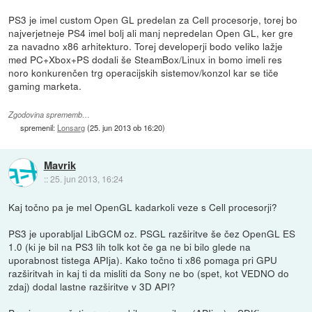
PS3 je imel custom Open GL predelan za Cell procesorje, torej bo
najverjetneje PS4 imel bolj ali manj nepredelan Open GL, ker gre
za navadno x86 arhitekturo. Torej developerji bodo veliko lažje
med PC+Xbox+PS dodali še SteamBox/Linux in bomo imeli res
noro konkurenčen trg operacijskih sistemov/konzol kar se tiče
gaming marketa.
Zgodovina sprememb…
spremenil:
Lonsarg
(
25. jun 2013 ob 16:20
)
Mavrik
::
25. jun 2013, 16:24
Kaj točno pa je mel OpenGL kadarkoli veze s Cell procesorji?
PS3 je uporabljal LibGCM oz. PSGL razširitve še čez OpenGL ES
1.0 (ki je bil na PS3 lih tolk kot če ga ne bi bilo glede na
uporabnost tistega APIja). Kako točno ti x86 pomaga pri GPU
razširitvah in kaj ti da misliti da Sony ne bo (spet, kot VEDNO do
zdaj) dodal lastne razširitve v 3D API?