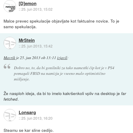
[D]emon
::
25. jun 2013, 15:02
Malce prevec spekulacije objavljate kot faktualne novice. To je
samo spekulacija.
MrStein
::
25. jun 2013, 15:42
Mavrik
je
25. jun 2013 ob 13:11
izjavil
:
Dobro no, to, da bi gonilniki za tako namestki čip kot je v PS4
pomagali FBSD na namizju je vseeno malo optimistično
mišljenje.
Že nasploh ideja, da bi to imelo kakršenkoli vpliv na desktop je
far
.
fetched
Lonsarg
::
25. jun 2013, 16:20
Steamu se kar sline cedijo.