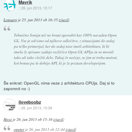
Mavrik
::
26. jun 2013, 15:17
Lonsarg
je
25. jun 2013 ob 16:35
izjavil
:
Tehnično Soniju nič ne brani uporabit kar 100% navaden Open
GL. Vse je odvisno od njihove odločitve, z situacijami do sedaj
pa težko primerjaš, ker do sedaj niso imeli arhitekture, ki bi
imela že spisano zadnjo različico Open GL APIja in so morali
tako ali tako vložiti delo. Tukaj če nočejo, se jim ni treba matrat,
kot bonus pa še dobijo API, ki je že poznan developerjem.
Še enkrat: OpenGL nima veze z arhitekturo CPUja. Daj si to
zapomnit no :)
iloveboobz
::
26. jun 2013, 15:39
Hexx
je
26. jun 2013 ob 15:16
izjavil
:
opeter
je
26. jun 2013 ob 12:44
izjavil
: