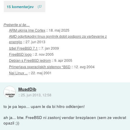
15 komentarjev
Preberite si še…
ARM ukinja ime Cortex
::
18. maj 2025
AMD odprtokodni linux gonilnik dobil podporo za varčevanje z
energijo
::
27. jun 2013
Izšel FreeBSD 7.1
::
7. jan 2009
FreeBSD logo
::
2. nov 2005
Debian s FreeBSD jedrom
::
9. apr 2005
Primerjava operacijskih sistemov *BSD
::
12. avg 2004
Naj Linux ...
::
22. maj 2001
MuadDib
::
25. jun 2013, 12:58
to je pa lepo... upam le da bi hitro odklenjen!
ah ja... btw. FreeBSD ni zastonj vendar brezplacen (sem ze veckrat
opazil ;))