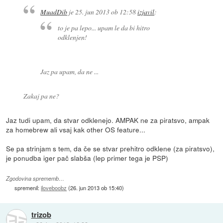
MuadDib
je
25. jun 2013 ob 12:58
izjavil
:
to je pa lepo... upam le da bi hitro
odklenjen!
Jaz pa upam, da ne ...
Zakaj pa ne?
Jaz tudi upam, da stvar odklenejo. AMPAK ne za piratsvo, ampak
za homebrew ali vsaj kak other OS feature...
Se pa strinjam s tem, da če se stvar prehitro odklene (za piratsvo),
je ponudba iger pač slabša (lep primer tega je PSP)
Zgodovina sprememb…
spremenil:
iloveboobz
(
26. jun 2013 ob 15:40
)
trizob