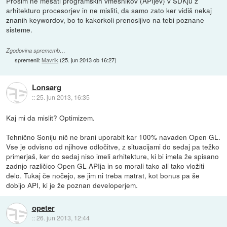
Prosim ne mešati programskih vmesnikov (APIjev) v SDKju z
arhitekturo procesorjev in ne misliti, da samo zato ker vidiš nekaj
znanih keywordov, bo to kakorkoli prenosljivo na tebi poznane
sisteme.
Zgodovina sprememb…
spremenil:
Mavrik
(
25. jun 2013 ob 16:27
)
Lonsarg
::
25. jun 2013, 16:35
Kaj mi da mislit? Optimizem.
Tehnično Soniju nič ne brani uporabit kar 100% navaden Open GL.
Vse je odvisno od njihove odločitve, z situacijami do sedaj pa težko
primerjaš, ker do sedaj niso imeli arhitekture, ki bi imela že spisano
zadnjo različico Open GL APIja in so morali tako ali tako vložiti
delo. Tukaj če nočejo, se jim ni treba matrat, kot bonus pa še
dobijo API, ki je že poznan developerjem.
opeter
::
26. jun 2013, 12:44