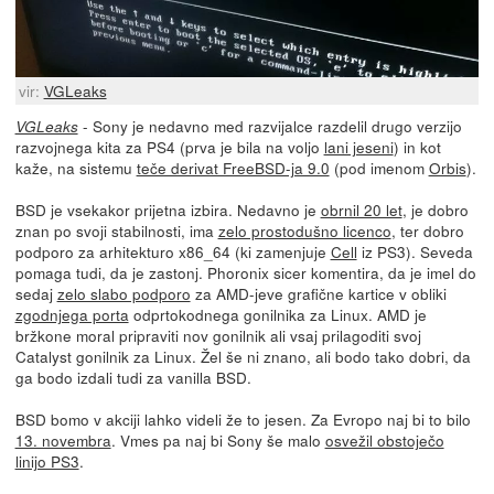
vir:
VGLeaks
- Sony je nedavno med razvijalce razdelil drugo verzijo
VGLeaks
razvojnega kita za PS4 (prva je bila na voljo
lani jeseni
) in kot
kaže, na sistemu
teče derivat FreeBSD-ja 9.0
(pod imenom
Orbis
).
BSD je vsekakor prijetna izbira. Nedavno je
obrnil 20 let
, je dobro
znan po svoji stabilnosti, ima
zelo prostodušno licenco
, ter dobro
podporo za arhitekturo x86_64 (ki zamenjuje
Cell
iz PS3). Seveda
pomaga tudi, da je zastonj. Phoronix sicer komentira, da je imel do
sedaj
zelo slabo podporo
za AMD-jeve grafične kartice v obliki
zgodnjega porta
odprtokodnega gonilnika za Linux. AMD je
bržkone moral pripraviti nov gonilnik ali vsaj prilagoditi svoj
Catalyst gonilnik za Linux. Žel še ni znano, ali bodo tako dobri, da
ga bodo izdali tudi za vanilla BSD.
BSD bomo v akciji lahko videli že to jesen. Za Evropo naj bi to bilo
13. novembra
. Vmes pa naj bi Sony še malo
osvežil obstoječo
linijo PS3
.