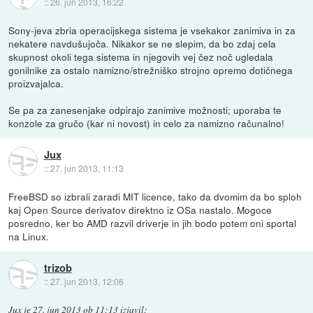
::
26. jun 2013, 16:22
Sony-jeva zbria operacijskega sistema je vsekakor zanimiva in za
nekatere navdušujoča. Nikakor se ne slepim, da bo zdaj cela
skupnost okoli tega sistema in njegovih vej čez noč ugledala
gonilnike za ostalo namizno/strežniško strojno opremo dotičnega
proizvajalca.
Se pa za zanesenjake odpirajo zanimive možnosti; uporaba te
konzole za gručo (kar ni novost) in celo za namizno računalno!
Jux
::
27. jun 2013, 11:13
FreeBSD so izbrali zaradi MIT licence, tako da dvomim da bo sploh
kaj Open Source derivatov direktno iz OSa nastalo. Mogoce
posredno, ker bo AMD razvil driverje in jih bodo potem oni sportal
na Linux.
trizob
::
27. jun 2013, 12:06
Jux
je
27. jun 2013 ob 11:13
izjavil
: