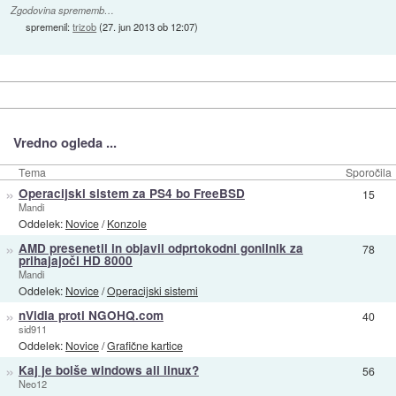
Zgodovina sprememb…
spremenil:
trizob
(
27. jun 2013 ob 12:07
)
Vredno ogleda ...
Tema
Sporočila
»
Operacijski sistem za PS4 bo FreeBSD
15
Mandi
Oddelek:
Novice
/
Konzole
»
AMD presenetil in objavil odprtokodni gonilnik za
78
prihajajoči HD 8000
Mandi
Oddelek:
Novice
/
Operacijski sistemi
»
nVidia proti NGOHQ.com
40
sid911
Oddelek:
Novice
/
Grafične kartice
»
Kaj je bolše windows ali linux?
56
Neo12