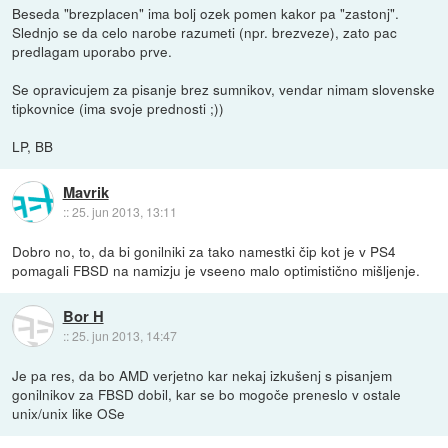
Beseda "brezplacen" ima bolj ozek pomen kakor pa "zastonj".
Slednjo se da celo narobe razumeti (npr. brezveze), zato pac
predlagam uporabo prve.
Se opravicujem za pisanje brez sumnikov, vendar nimam slovenske
tipkovnice (ima svoje prednosti ;))
LP, BB
Mavrik
::
25. jun 2013, 13:11
Dobro no, to, da bi gonilniki za tako namestki čip kot je v PS4
pomagali FBSD na namizju je vseeno malo optimistično mišljenje.
Bor H
::
25. jun 2013, 14:47
Je pa res, da bo AMD verjetno kar nekaj izkušenj s pisanjem
gonilnikov za FBSD dobil, kar se bo mogoče preneslo v ostale
unix/unix like OSe