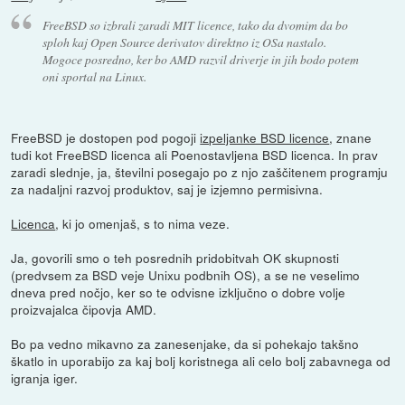
FreeBSD so izbrali zaradi MIT licence, tako da dvomim da bo
sploh kaj Open Source derivatov direktno iz OSa nastalo.
Mogoce posredno, ker bo AMD razvil driverje in jih bodo potem
oni sportal na Linux.
FreeBSD je dostopen pod pogoji
izpeljanke BSD licence
, znane
tudi kot FreeBSD licenca ali Poenostavljena BSD licenca. In prav
zaradi slednje, ja, številni posegajo po z njo zaščitenem programju
za nadaljni razvoj produktov, saj je izjemno permisivna.
Licenca
, ki jo omenjaš, s to nima veze.
Ja, govorili smo o teh posrednih pridobitvah OK skupnosti
(predvsem za BSD veje Unixu podbnih OS), a se ne veselimo
dneva pred nočjo, ker so te odvisne izključno o dobre volje
proizvajalca čipovja AMD.
Bo pa vedno mikavno za zanesenjake, da si pohekajo takšno
škatlo in uporabijo za kaj bolj koristnega ali celo bolj zabavnega od
igranja iger.