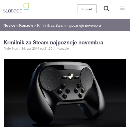
☰
Novice
»
Konzole
»
Krmilnik za Steam najpozneje novembra
Krmilnik za Steam najpozneje novembra
Matej Huš
::
14. apr 2014
ob 21:35
Konzole