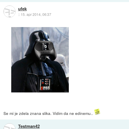
ufek
::
15. apr 2014, 06:37
Se mi je zdela znana slika. Vidim da ne edinemu..
Testman42