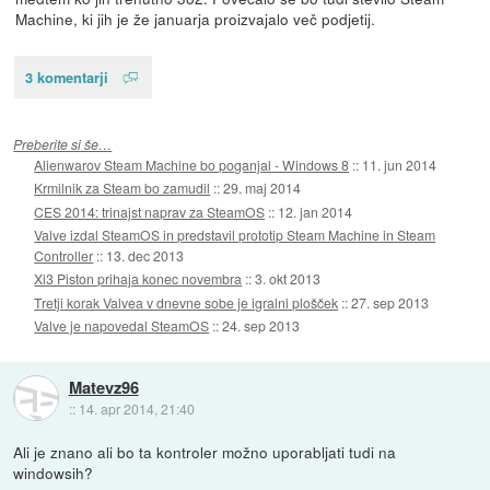
Machine, ki jih je že januarja proizvajalo več podjetij.
3 komentarji
Preberite si še…
Alienwarov Steam Machine bo poganjal - Windows 8
::
11. jun 2014
Krmilnik za Steam bo zamudil
::
29. maj 2014
CES 2014: trinajst naprav za SteamOS
::
12. jan 2014
Valve izdal SteamOS in predstavil prototip Steam Machine in Steam
Controller
::
13. dec 2013
Xi3 Piston prihaja konec novembra
::
3. okt 2013
Tretji korak Valvea v dnevne sobe je igralni plošček
::
27. sep 2013
Valve je napovedal SteamOS
::
24. sep 2013
Matevz96
::
14. apr 2014, 21:40
Ali je znano ali bo ta kontroler možno uporabljati tudi na
windowsih?