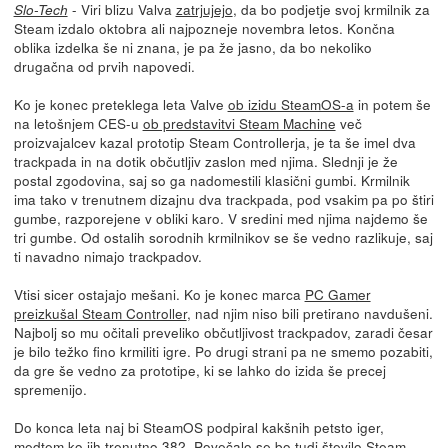
- Viri blizu Valva
zatrjujejo
, da bo podjetje svoj krmilnik za
Slo-Tech
Steam izdalo oktobra ali najpozneje novembra letos. Končna
oblika izdelka še ni znana, je pa že jasno, da bo nekoliko
drugačna od prvih napovedi.
Ko je konec preteklega leta Valve
ob izidu SteamOS-a
in potem še
na letošnjem CES-u
ob predstavitvi Steam Machine
več
proizvajalcev kazal prototip Steam Controllerja, je ta še imel dva
trackpada in na dotik občutljiv zaslon med njima. Slednji je že
postal zgodovina, saj so ga nadomestili klasični gumbi. Krmilnik
ima tako v trenutnem dizajnu dva trackpada, pod vsakim pa po štiri
gumbe, razporejene v obliki karo. V sredini med njima najdemo še
tri gumbe. Od ostalih sorodnih krmilnikov se še vedno razlikuje, saj
ti navadno nimajo trackpadov.
Vtisi sicer ostajajo mešani. Ko je konec marca
PC Gamer
preizkušal Steam Controller
, nad njim niso bili pretirano navdušeni.
Najbolj so mu očitali preveliko občutljivost trackpadov, zaradi česar
je bilo težko fino krmiliti igre. Po drugi strani pa ne smemo pozabiti,
da gre še vedno za prototipe, ki se lahko do izida še precej
spremenijo.
Do konca leta naj bi SteamOS podpiral kakšnih petsto iger,
medtem ko jih trenutno 382. Povečalo se bo tudi število Steam