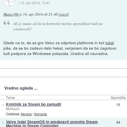
::
15. apr 2014, 13:47
Matevz96
je
14. apr 2014 ob 21:40
izjavil
:
Ali je znano ali bo ta kontroler možno uporabljati tudi na
windowsih?
Glede na to, da se gre Valvu za odprtost platforme in kot
tukaj
piše, da se bo zadevo dalo hekat, verjamem da se bo zagotovo
tudi podpora za Windowse pokazala. Uradna ali neuradna.
Vredno ogleda ...
Tema
Sporočila
»
Krmilnik za Steam bo zamudil
15
McHusch
Oddelek:
Novice
/
Konzole
»
Valve izdal SteamOS in predstavil prototip Steam
44
Machine in Steam Controller