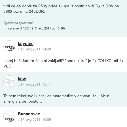
tudi če ga dobiš za 250$ pride skupaj z poštnino 300$, z DDV pa
360$ oziroma 248EUR.
Zgodovina sprememb…
spremenil:
St235
(
17. avg 2011 ob 13:16
)
koyotee
::
17. avg 2011, 14:49
matej huš: katero šolo si zaključil? "pomnilnika" je 2x TOLIKO, ali 1x
VEČ!
kow
::
17. avg 2011, 15:11
To sem rekel svoji učiteljice matematike v osnovni šoli. Me ni
šmerglala pet posto...
Bananovec
::
17. avg 2011, 16:05