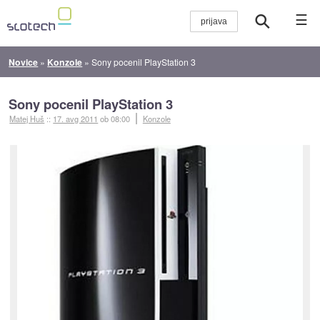
☰
Novice
»
Konzole
»
Sony pocenil PlayStation 3
Sony pocenil PlayStation 3
Matej Huš
::
17. avg 2011
ob 08:00
Konzole