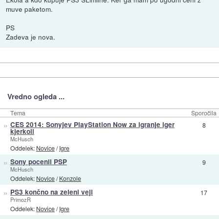
muve paketom.
PS
Zadeva je nova.
Vredno ogleda ...
Tema
Sporočila
»
CES 2014: Sonyjev PlayStation Now za igranje iger
8
kjerkoli
McHusch
Oddelek:
Novice
/
Igre
»
Sony pocenil PSP
9
McHusch
Oddelek:
Novice
/
Konzole
»
PS3 končno na zeleni veji
17
PrimozR
Oddelek:
Novice
/
Igre