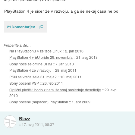
PlayStation 4
je sicer že v razvoju
, a ga še nekaj časa ne bo.
21 komentarjev
Preberite si še…
Na PlayStationu 4 že teče Linux
::
2. jan 2016
PlayStation 4 v EU pride 29. novembra
::
21. avg 2013
Sony hoče še offline DRM
::
7. jan 2013
PlayStation 4 že v razvoju
::
28. maj 2011
PSN se vrača šele 31. maja?
::
10. maj 2011
Sony pocenil PSP
::
26. feb 2011
Optični ploščki bodo z nami še vsaj naslednje desetletje
::
29. avg
2010
Sony pocenil (napačen) PlayStation
::
1. apr 2009
Blazz
::
17. avg 2011, 08:37