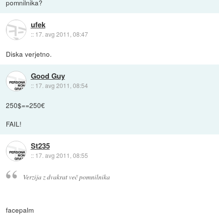
pomnilnika?
ufek
::
17. avg 2011, 08:47
Diska verjetno.
Good Guy
::
17. avg 2011, 08:54
250$==250€
FAIL!
St235
::
17. avg 2011, 08:55
Verzija z dvakrat več pomnilnika
facepalm