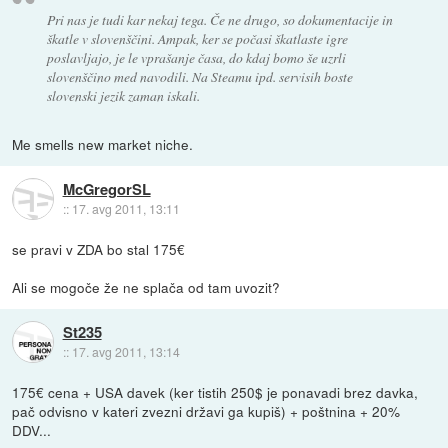
Pri nas je tudi kar nekaj tega. Če ne drugo, so dokumentacije in
škatle v slovenščini. Ampak, ker se počasi škatlaste igre
poslavljajo, je le vprašanje časa, do kdaj bomo še uzrli
slovenščino med navodili. Na Steamu ipd. servisih boste
slovenski jezik zaman iskali.
Me smells new market niche.
McGregorSL
::
17. avg 2011, 13:11
se pravi v ZDA bo stal 175€
Ali se mogoče že ne splača od tam uvozit?
St235
::
17. avg 2011, 13:14
175€ cena + USA davek (ker tistih 250$ je ponavadi brez davka,
pač odvisno v kateri zvezni državi ga kupiš) + poštnina + 20%
DDV...