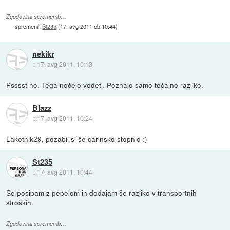
Zgodovina sprememb…
spremenil:
St235
(
17. avg 2011 ob 10:44
)
nekikr
::
17. avg 2011, 10:13
Psssst no. Tega nočejo vedeti. Poznajo samo tečajno razliko.
Blazz
::
17. avg 2011, 10:24
Lakotnik29, pozabil si še carinsko stopnjo :)
St235
::
17. avg 2011, 10:44
Se posipam z pepelom in dodajam še razliko v transportnih
stroških.
Zgodovina sprememb…