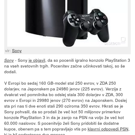
vir:
Sony
- Sony
je objavil
, da so pocenili igralno konzolo PlayStation 3
Sony
na vseh svetovnih trgih. Pocenitev začne učinkovati takoj, so še
dodali.
V Evropi bo sedaj 160 GB-model stal 250 evrov, v ZDA 250
dolarjev, na Japonskem pa 24980 jenov (225 evrov). Verzija z
dvakrat več pomnilnika bo odslej stala 300 dolarjev v ZDA, 300
evrov v Evropi in 29980 jenov (270 evrov) na Japonskem. Doslej
sta pri nas ti dve enoti stali 290 oziroma 350 evrov. Hkrati se je
Sony pohvalil, da so prodali že več kot 50 milijonov primerkov
konzole PlayStation 3 in da je zanjo na PSN na voljo že več kot
60.000 naslovov. S pocenitvijo želi Sony pridobiti še dodatne
kupce, obenem pa s tem popravljajo vtis po
klavrni odpovedi PSN
,
ki je bil nedostopen dva meseca.