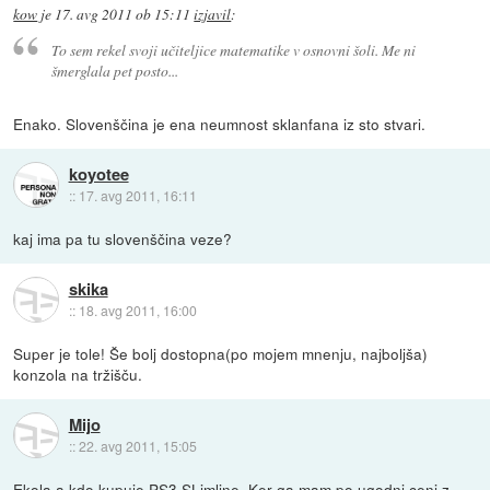
kow
je
17. avg 2011 ob 15:11
izjavil
:
To sem rekel svoji učiteljice matematike v osnovni šoli. Me ni
šmerglala pet posto...
Enako. Slovenščina je ena neumnost sklanfana iz sto stvari.
koyotee
::
17. avg 2011, 16:11
kaj ima pa tu slovenščina veze?
skika
::
18. avg 2011, 16:00
Super je tole! Še bolj dostopna(po mojem mnenju, najboljša)
konzola na tržišču.
Mijo
::
22. avg 2011, 15:05
Ekola a kdo kupuje PS3 SLimline. Ker ga mam po ugodni ceni z