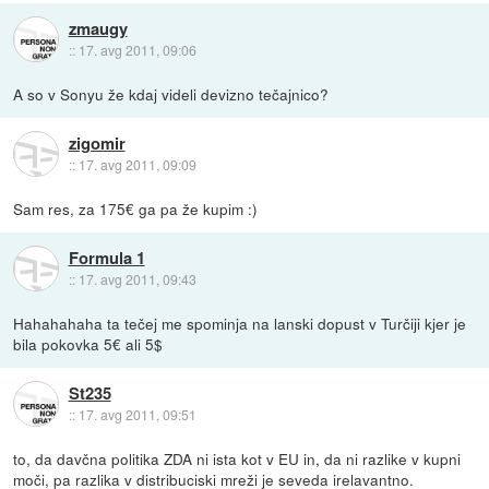
zmaugy
::
17. avg 2011, 09:06
A so v Sonyu že kdaj videli devizno tečajnico?
zigomir
::
17. avg 2011, 09:09
Sam res, za 175€ ga pa že kupim :)
Formula 1
::
17. avg 2011, 09:43
Hahahahaha ta tečej me spominja na lanski dopust v Turčiji kjer je
bila pokovka 5€ ali 5$
St235
::
17. avg 2011, 09:51
to, da davčna politika ZDA ni ista kot v EU in, da ni razlike v kupni
moči, pa razlika v distribuciski mreži je seveda irelavantno.