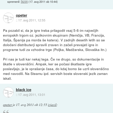
spremenil:
St235
(
17. avg 2011 ob 10:44
)
opeter
::
17. avg 2011, 12:55
Pa pozabil si, da je igre treba prilagodit vsaj 5-6-im največjih
evropskih trgom oz. jezikovnim skupinam (Nemčija, VB, Francija,
Italija, Španija pa morda še katera). V zadnjih desetih letih so se
določeni distributerji spravili zraven in začeli prevajati igre in
programe tudi za vzhodne trge (Poljka, Madžarska, Slovaška itn.)
Pri nas je tudi kar nekaj tega. Če ne drugo, so dokumentacije in
škatle v slovenščini. Ampak, ker se počasi škatlaste igre
poslavljajo, je le vprašanje časa, do kdaj bomo še uzrli slovenščino
med navodili. Na Steamu ipd. servisih boste slovenski jezik zaman
iskali.
black ice
::
17. avg 2011, 13:01
opeter
je
17. avg 2011 ob 12:55
izjavil
: