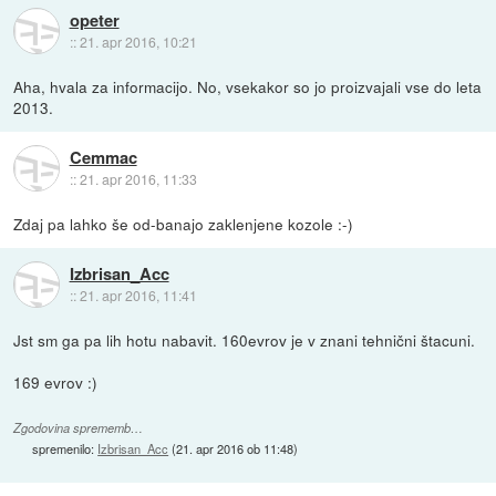
opeter
::
21. apr 2016, 10:21
Aha, hvala za informacijo. No, vsekakor so jo proizvajali vse do leta
2013.
Cemmac
::
21. apr 2016, 11:33
Zdaj pa lahko še od-banajo zaklenjene kozole :-)
Izbrisan_Acc
::
21. apr 2016, 11:41
Jst sm ga pa lih hotu nabavit. 160evrov je v znani tehnični štacuni.
169 evrov :)
Zgodovina sprememb…
spremenilo:
Izbrisan_Acc
(
21. apr 2016 ob 11:48
)