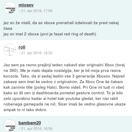
mtosev
::
21. apr 2016, 17:09
jaz sn že mislil, da so xboxe prenehali izdelovati že pred nekaj
časa
jaz sn imel 2 xboxa (prvi je fasal red ring of death)
roli
::
21. apr 2016, 18:32
Jaz sem pa ravno prejšnji teden nabavil star originalni Xbox (torej
ne 360). Me je malo dajala nostalgija, ker je bil moja prva resna
konzola. Tako, da si sedaj lastim vse 3 generacije Xboxov. Največ
zabave sem imel še vedno z originalnim. Za Xbox One še čakam
kak zanimiv title (poleg Halo). Bomo videli. Pri One mi tudi ni všeč
kako so šli ven iz dashboarda pometat gesture control. To je bilo
zelo uporabno kadar si hotel kak youtube gledat, ker nisi rabil
nobenega gamepada ne nič. Sicer imaš še vedno glasovne ukaze
ampak to ni tako dobro.
bambam20
::
21. apr 2016, 18:59