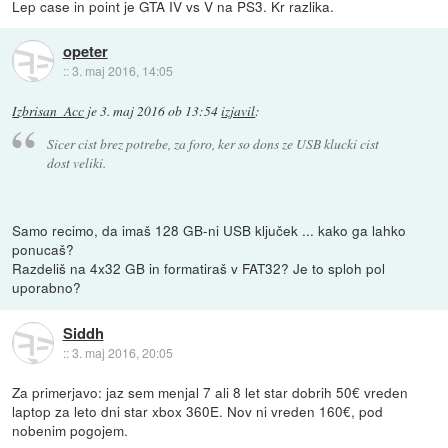
Lep case in point je GTA IV vs V na PS3. Kr razlika.
opeter
::
3. maj 2016, 14:05
Izbrisan_Acc
je
3. maj 2016 ob 13:54
izjavil
:
Sicer cist brez potrebe, za foro, ker so dons ze USB klucki cist
dost veliki.
Samo recimo, da imaš 128 GB-ni USB ključek ... kako ga lahko
ponucaš?
Razdeliš na 4x32 GB in formatiraš v FAT32? Je to sploh pol
uporabno?
Siddh
::
3. maj 2016, 20:05
Za primerjavo: jaz sem menjal 7 ali 8 let star dobrih 50€ vreden
laptop za leto dni star xbox 360E. Nov ni vreden 160€, pod
nobenim pogojem.