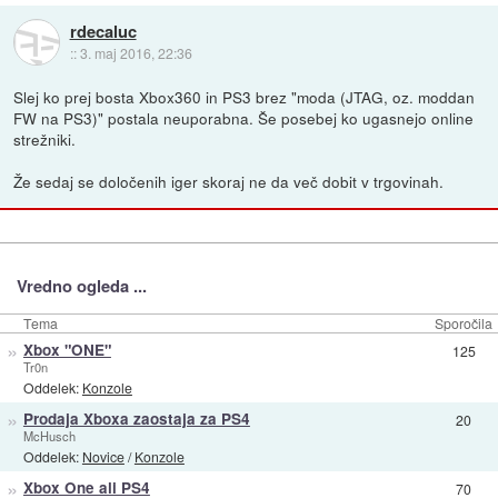
rdecaluc
::
3. maj 2016, 22:36
Slej ko prej bosta Xbox360 in PS3 brez "moda (JTAG, oz. moddan
FW na PS3)" postala neuporabna. Še posebej ko ugasnejo online
strežniki.
Že sedaj se določenih iger skoraj ne da več dobit v trgovinah.
Vredno ogleda ...
Tema
Sporočila
»
Xbox "ONE"
125
Tr0n
Oddelek:
Konzole
»
Prodaja Xboxa zaostaja za PS4
20
McHusch
Oddelek:
Novice
/
Konzole
»
Xbox One ali PS4
70