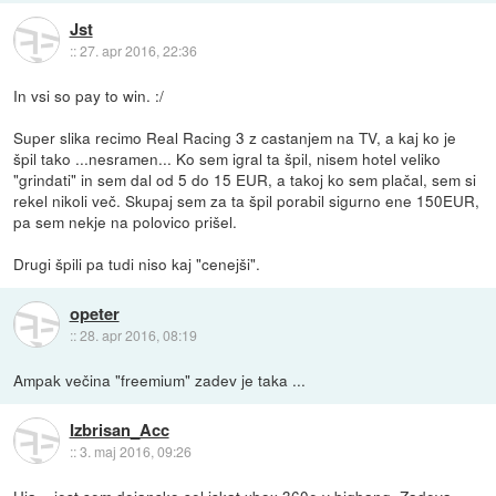
Jst
::
27. apr 2016, 22:36
In vsi so pay to win. :/
Super slika recimo Real Racing 3 z castanjem na TV, a kaj ko je
špil tako ...nesramen... Ko sem igral ta špil, nisem hotel veliko
"grindati" in sem dal od 5 do 15 EUR, a takoj ko sem plačal, sem si
rekel nikoli več. Skupaj sem za ta špil porabil sigurno ene 150EUR,
pa sem nekje na polovico prišel.
Drugi špili pa tudi niso kaj "cenejši".
opeter
::
28. apr 2016, 08:19
Ampak večina "freemium" zadev je taka ...
Izbrisan_Acc
::
3. maj 2016, 09:26
Hja,...jest sem dejansko sel iskat xbox 360e v bigbang. Zadeva