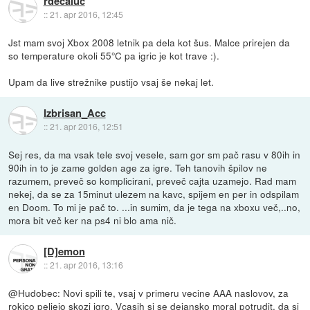
rdecaluc
::
21. apr 2016, 12:45
Jst mam svoj Xbox 2008 letnik pa dela kot šus. Malce prirejen da
so temperature okoli 55°C pa igric je kot trave :).
Upam da live strežnike pustijo vsaj še nekaj let.
Izbrisan_Acc
::
21. apr 2016, 12:51
Sej res, da ma vsak tele svoj vesele, sam gor sm pač rasu v 80ih in
90ih in to je zame golden age za igre. Teh tanovih špilov ne
razumem, preveč so komplicirani, preveč cajta uzamejo. Rad mam
nekej, da se za 15minut ulezem na kavc, spijem en per in odspilam
en Doom. To mi je pač to. ...in sumim, da je tega na xboxu več,..no,
mora bit več ker na ps4 ni blo ama nič.
[D]emon
::
21. apr 2016, 13:16
@Hudobec: Novi spili te, vsaj v primeru vecine AAA naslovov, za
rokico peljejo skozi igro. Vcasih si se dejansko moral potrudit, da si