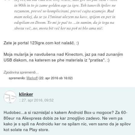
in 90ih in to je zame golden age za igre. Teh tanovih špilov ne
razumem, preveč so komplicirani, preveč cajta uzamejo. Rad
mam nekej, da se za 15minut ulezem na kavc, spijem en per in
odspilam en Doom. To mi je pač to. ...in sumim, da je tega na
xboxu več,..no, mora bit več ker na ps4 ni blo ama nič.
Zate je portal 123igre.com kot nalašč. :)
Moja mularija je navdušena nad Kinectom, jaz pa nad zunanjim
USB diskom, na katerem se phe materiala iz *pratisa*. :)
Zgodovina sprememb…
spremenilo:
Markoff
(
22. apr 2016 ob 16:02
)
klinker
::
27. apr 2016, 09:52
Hudobec...a si razmisljal o kakem Android Box-u mogoce? Za 60-
80eur na Aliexpress dobis ze kar zmogljivo zadevo. Ne vem pa
kako je s spili na Androidu ker ne spilam nic, vem samo da je spilov
kot solate na Play store.