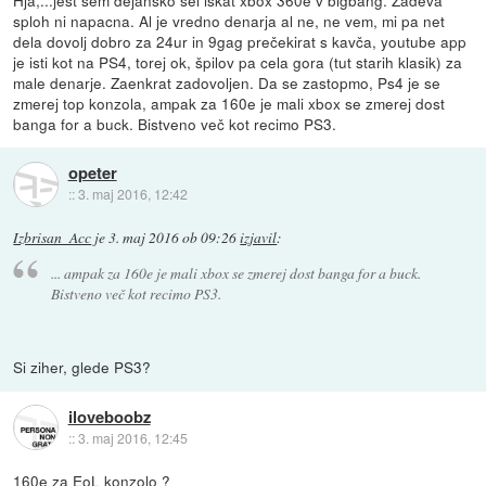
sploh ni napacna. Al je vredno denarja al ne, ne vem, mi pa net
dela dovolj dobro za 24ur in 9gag prečekirat s kavča, youtube app
je isti kot na PS4, torej ok, špilov pa cela gora (tut starih klasik) za
male denarje. Zaenkrat zadovoljen. Da se zastopmo, Ps4 je se
zmerej top konzola, ampak za 160e je mali xbox se zmerej dost
banga for a buck. Bistveno več kot recimo PS3.
opeter
::
3. maj 2016, 12:42
Izbrisan_Acc
je
3. maj 2016 ob 09:26
izjavil
:
... ampak za 160e je mali xbox se zmerej dost banga for a buck.
Bistveno več kot recimo PS3.
Si ziher, glede PS3?
iloveboobz
::
3. maj 2016, 12:45
160e za EoL konzolo ?