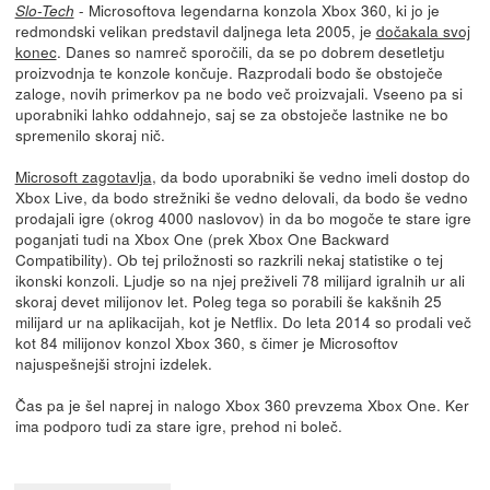
- Microsoftova legendarna konzola Xbox 360, ki jo je
Slo-Tech
redmondski velikan predstavil daljnega leta 2005, je
dočakala svoj
konec
. Danes so namreč sporočili, da se po dobrem desetletju
proizvodnja te konzole končuje. Razprodali bodo še obstoječe
zaloge, novih primerkov pa ne bodo več proizvajali. Vseeno pa si
uporabniki lahko oddahnejo, saj se za obstoječe lastnike ne bo
spremenilo skoraj nič.
Microsoft zagotavlja
, da bodo uporabniki še vedno imeli dostop do
Xbox Live, da bodo strežniki še vedno delovali, da bodo še vedno
prodajali igre (okrog 4000 naslovov) in da bo mogoče te stare igre
poganjati tudi na Xbox One (prek Xbox One Backward
Compatibility). Ob tej priložnosti so razkrili nekaj statistike o tej
ikonski konzoli. Ljudje so na njej preživeli 78 milijard igralnih ur ali
skoraj devet milijonov let. Poleg tega so porabili še kakšnih 25
milijard ur na aplikacijah, kot je Netflix. Do leta 2014 so prodali več
kot 84 milijonov konzol Xbox 360, s čimer je Microsoftov
najuspešnejši strojni izdelek.
Čas pa je šel naprej in nalogo Xbox 360 prevzema Xbox One. Ker
ima podporo tudi za stare igre, prehod ni boleč.