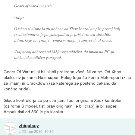
Gears of war 4 mogoče?
-snip-
Osebno si nisme lastil nobene od Xbox konzol ampka precej bolj
revolucionaren je pa gamepad, ki je prišel zraven xbox360.
Edini, ki je za igranje v enakem rangu je sonyev dual shock.
Vsaj nekaj dobrega od M$jevega oddelka, da imam na PC-ju
lahko tako odličen gamepad.
Gears Of War mi ni bil nikoli pretirano všeč. Ni zame. Od Xbox
ekskluziv je zame Halo super. Poleg tega še Forza Motorsport (ki jo
že imam) in Crackdown (za katerega že pošteno čakam, da
končno pride).
Glede kontrolerja se pa strinjam. Tudi originalni Xbox kontroler
(oziroma S model, tisti prav originalni je bil crap) je bil super.
Ampak tisti od 360 je pa klasika.
zhigatsey
::
22. apr 2016, 10:35