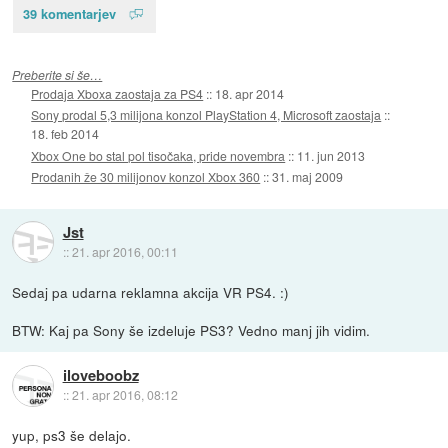
39 komentarjev
Preberite si še…
Prodaja Xboxa zaostaja za PS4
::
18. apr 2014
Sony prodal 5,3 milijona konzol PlayStation 4, Microsoft zaostaja
::
18. feb 2014
Xbox One bo stal pol tisočaka, pride novembra
::
11. jun 2013
Prodanih že 30 milijonov konzol Xbox 360
::
31. maj 2009
Jst
::
21. apr 2016, 00:11
Sedaj pa udarna reklamna akcija VR PS4. :)
BTW: Kaj pa Sony še izdeluje PS3? Vedno manj jih vidim.
iloveboobz
::
21. apr 2016, 08:12
yup, ps3 še delajo.