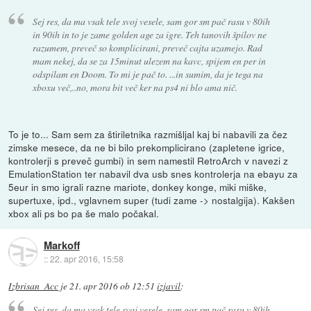
Sej res, da ma vsak tele svoj vesele, sam gor sm pač rasu v 80ih
in 90ih in to je zame golden age za igre. Teh tanovih špilov ne
razumem, preveč so komplicirani, preveč cajta uzamejo. Rad
mam nekej, da se za 15minut ulezem na kavc, spijem en per in
odspilam en Doom. To mi je pač to. ...in sumim, da je tega na
xboxu več,..no, mora bit več ker na ps4 ni blo ama nič.
To je to... Sam sem za štiriletnika razmišljal kaj bi nabavili za čez
zimske mesece, da ne bi bilo prekomplicirano (zapletene igrice,
kontrolerji s preveč gumbi) in sem namestil RetroArch v navezi z
EmulationStation ter nabavil dva usb snes kontrolerja na ebayu za
5eur in smo igrali razne mariote, donkey konge, miki miške,
supertuxe, ipd., vglavnem super (tudi zame -> nostalgija). Kakšen
xbox ali ps bo pa še malo počakal.
Markoff
::
22. apr 2016, 15:58
Izbrisan_Acc
je
21. apr 2016 ob 12:51
izjavil
:
Sej res, da ma vsak tele svoj vesele, sam gor sm pač rasu v 80ih