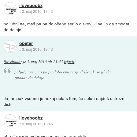
iloveboobz
::
3. maj 2016, 13:43
poljubni ne, maš pa pa določeno serijo diskov, ki se jih da zmodat,
da delajo.
opeter
::
3. maj 2016, 13:43
iloveboobz
je
3. maj 2016 ob 13:43
izjavil
:
poljubni ne, maš pa pa določeno serijo diskov, ki se jih da
zmodat, da delajo.
Ja, ampak vseeno je nekaj dela s tem, če sploh najdeš ustrezni
disk.
iloveboobz
::
3. maj 2016, 13:45
http://www.homebrew-connection.org/hddh...