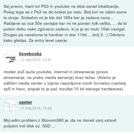
Sej pravm, mam tut PS3 in youtube ne dela zarad lokalizacije.
Poleg tega se z Ps3 ne da brskat po netu. Bolj kot ne rabim samo
to dvoje. Smiselno mi je blo dat 160e ker je zadeva nova...
Rabljene so cca 50e cenejse kar mi ne pomen tolk veliko, ... da bi
potem dobu neko zgoneno zadevo, ki jo je en mulc 10let nazigal.
Drugac pa naceloma ta hardver ni star 11let.....bolj 3. :) Odvisno
kako gledas. Za entry level userje.
iloveboobz
::
3. maj 2016, 13:41
modan ps3 laufa youtube, internet in streamanje (pravo
streamanje, ne preko media serverja) brez težav. Ubistvo je
odličen media center z izjemo nepodpore novih formatov (namely
vp9 in hevc, ampak to je pač rezultat 10 let starega hardwarea).
opeter
::
3. maj 2016, 13:42
Moj edini problem z Xboxom360 je, da ne moreš vanj vstavit
poljubni trdi disk oz. SSD ...