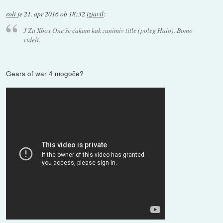
roli
je
21. apr 2016 ob 18:32
izjavil
:
J Za Xbox One še čakam kak zanimiv title (poleg Halo). Bomo
videli.
Gears of war 4 mogoče?