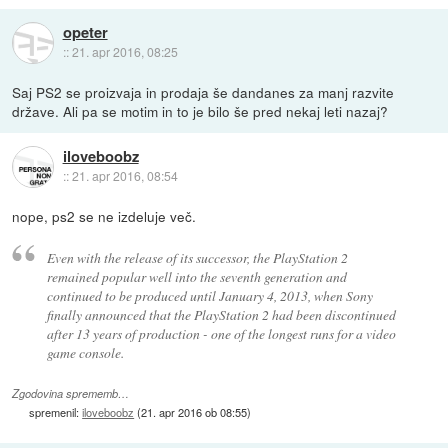
opeter
::
21. apr 2016, 08:25
Saj PS2 se proizvaja in prodaja še dandanes za manj razvite
države. Ali pa se motim in to je bilo še pred nekaj leti nazaj?
iloveboobz
::
21. apr 2016, 08:54
nope, ps2 se ne izdeluje več.
Even with the release of its successor, the PlayStation 2
remained popular well into the seventh generation and
continued to be produced until January 4, 2013, when Sony
finally announced that the PlayStation 2 had been discontinued
after 13 years of production - one of the longest runs for a video
game console.
Zgodovina sprememb…
spremenil:
iloveboobz
(
21. apr 2016 ob 08:55
)