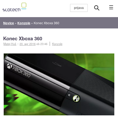
☰
Novice
»
Konzole
»
Konec Xboxa 360
Konec Xboxa 360
Matej Huš
::
20. apr 2016
ob 23:46
Konzole