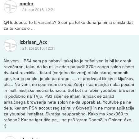
opeter
::
21. apr 2016, 12:21
@Hudobec: To E varianta? Sicer pa toliko denarja nima smisla dat
za to konzolo ...
Izbrisan_Acc
::
21. apr 2016, 12:31
Ne vem... PS4 sem pa nabavil takoj ko je prišel ven in bil kr orenk
razočaran, tako, da ko mi je eden ponudil 370e zanga sploh nisem
dvakrat razmišlal. Takrat (verjetno še zdej) ni blo skoraj nobenih
iger, kar je pa blo, je blo pa drago, .... ni predvajal filmov s ključkov,
etc... Ne vem, ne spomnem se več. Zdej mi pa manjka neka poceni
in multimedijsko močna konzola. Bol kot ne rabim youtube, browser
in podobno na TVju. PS3 sicer še imam, ampak se zarad
arhaičnega browserja neta sploh ne da uporablat. Youtube pa ne
dela, ker sm PSN accout registriral v Sloveniji in ne morm aplikacije
za youtube instalirat. Skratka neuporabno. Kako ma xbox360 to
rešeno? Kar se iger tiče pa,...na ps3 igram Doom2 in Golden Axe.
:)