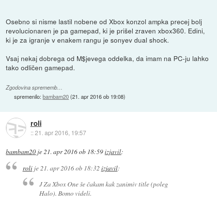
Osebno si nisme lastil nobene od Xbox konzol ampka precej bolj
revolucionaren je pa gamepad, ki je prišel zraven xbox360. Edini,
ki je za igranje v enakem rangu je sonyev dual shock.
Vsaj nekaj dobrega od M$jevega oddelka, da imam na PC-ju lahko
tako odličen gamepad.
Zgodovina sprememb…
spremenilo:
bambam20
(
21. apr 2016 ob 19:08
)
roli
::
21. apr 2016, 19:57
bambam20
je
21. apr 2016 ob 18:59
izjavil
:
roli
je
21. apr 2016 ob 18:32
izjavil
:
J Za Xbox One še čakam kak zanimiv title (poleg
Halo). Bomo videli.