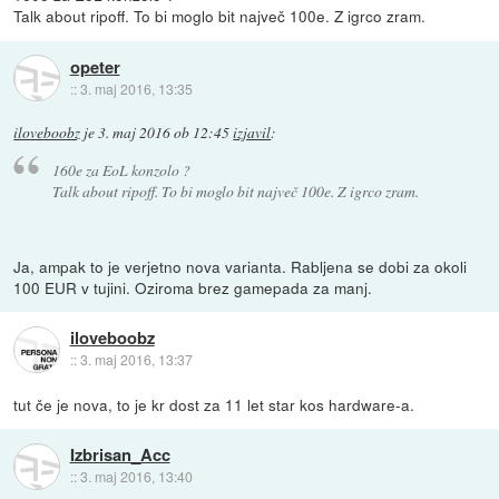
Talk about ripoff. To bi moglo bit največ 100e. Z igrco zram.
opeter
::
3. maj 2016, 13:35
iloveboobz
je
3. maj 2016 ob 12:45
izjavil
:
160e za EoL konzolo ?
Talk about ripoff. To bi moglo bit največ 100e. Z igrco zram.
Ja, ampak to je verjetno nova varianta. Rabljena se dobi za okoli
100 EUR v tujini. Oziroma brez gamepada za manj.
iloveboobz
::
3. maj 2016, 13:37
tut če je nova, to je kr dost za 11 let star kos hardware-a.
Izbrisan_Acc
::
3. maj 2016, 13:40