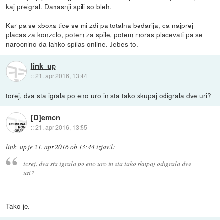
kaj preigral. Danasnji spili so bleh.
Kar pa se xboxa tice se mi zdi pa totalna bedarija, da najprej
placas za konzolo, potem za spile, potem moras placevati pa se
narocnino da lahko spilas online. Jebes to.
link_up
::
21. apr 2016, 13:44
torej, dva sta igrala po eno uro in sta tako skupaj odigrala dve uri?
[D]emon
::
21. apr 2016, 13:55
link_up
je
21. apr 2016 ob 13:44
izjavil
:
torej, dva sta igrala po eno uro in sta tako skupaj odigrala dve
uri?
Tako je.