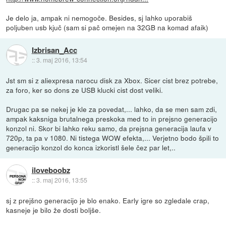
Je delo ja, ampak ni nemogoče. Besides, sj lahko uporabiš
poljuben usb kjuč (sam si pač omejen na 32GB na komad afaik)
Izbrisan_Acc
::
3. maj 2016, 13:54
Jst sm si z aliexpresa narocu disk za Xbox. Sicer cist brez potrebe,
za foro, ker so dons ze USB klucki cist dost veliki.
Drugac pa se nekej je kle za povedat,... lahko, da se men sam zdi,
ampak kaksniga brutalnega preskoka med to in prejsno generacijo
konzol ni. Skor bi lahko reku samo, da prejsna generacija laufa v
720p, ta pa v 1080. Ni tistega WOW efekta,... Verjetno bodo špili to
generacijo konzol do konca izkoristl šele čez par let,..
iloveboobz
::
3. maj 2016, 13:55
sj z prejšno generacijo je blo enako. Early igre so zgledale crap,
kasneje je bilo že dosti boljše.